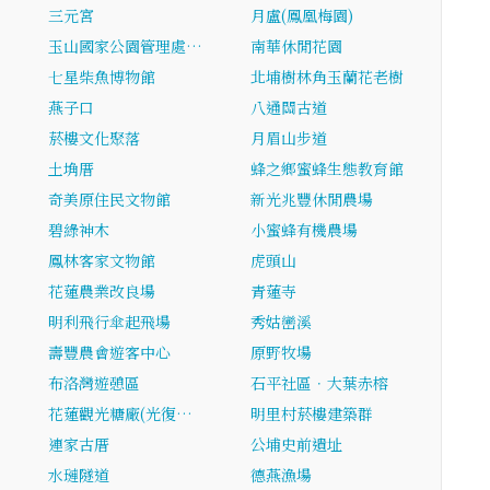
三元宮
月盧(鳳凰梅園)
玉山國家公園管理處…
南華休閒花園
七星柴魚博物館
北埔樹林角玉蘭花老樹
燕子口
八通關古道
菸樓文化聚落
月眉山步道
土埆厝
蜂之鄉蜜蜂生態教育館
奇美原住民文物館
新光兆豐休閒農場
碧綠神木
小蜜蜂有機農場
鳳林客家文物館
虎頭山
花蓮農業改良場
青蓮寺
明利飛行傘起飛場
秀姑巒溪
壽豐農會遊客中心
原野牧場
布洛灣遊憩區
石平社區．大葉赤榕
…
花蓮觀光糖廠(光復…
明里村菸樓建築群
連家古厝
公埔史前遺址
水璉隧道
德燕漁場