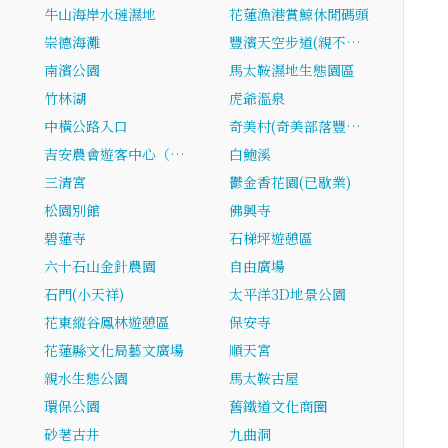
牛山海岸水璉濕地
花蓮漁港賞鯨休閒碼頭
崇德海灘
豐濱天空步道(親不…
南濱公園
馬太鞍濕地生態園區
竹林湖
虎爺溫泉
…
中橫公路入口
奇美村(奇美部落豐…
…
吉安農會遊客中心（…
白鮑溪
三清宮
鬱金香花園(已歇業)
松園別館
佛興寺
碧蓮寺
石梯坪遊憩區
六十石山金針農園
自由廣場
石門(小天祥)
太平洋3D地景公園
花東縱谷鳳林遊憩區
保安寺
花蓮縣文化局藝文廣場
順天宮
親水生態公園
馬太鞍古屋
…
環保公園
舊鐵道文化商圈
砂荖古井
九曲洞