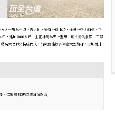
地方人士譽為一塊上吉之地，後有一座山稜，像是一張太師椅，正
多坪，建地1000多坪，主祀神明為天上聖母，廟宇分為前殿、正殿
木聘請大陸師父精雕而成，前殿兩邊設有兩座大型龍梯，由地面升
，位於右側(縣立體育場對面)