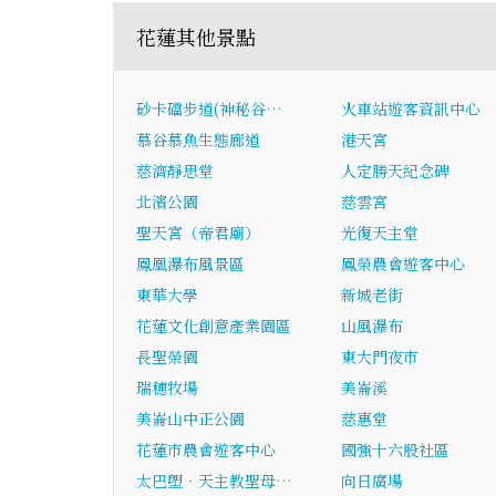
花蓮其他景點
砂卡礑步道(神秘谷…
火車站遊客資訊中心
慕谷慕魚生態廊道
港天宮
慈濟靜思堂
人定勝天紀念碑
北濱公園
慈雲宮
聖天宮（帝君廟）
光復天主堂
鳳凰瀑布風景區
鳳榮農會遊客中心
東華大學
新城老街
花蓮文化創意產業園區
山風瀑布
長聖榮園
東大門夜市
瑞穗牧場
美崙溪
美崙山中正公園
慈惠堂
花蓮市農會遊客中心
國強十六股社區
太巴塱‧天主教聖母…
向日廣場