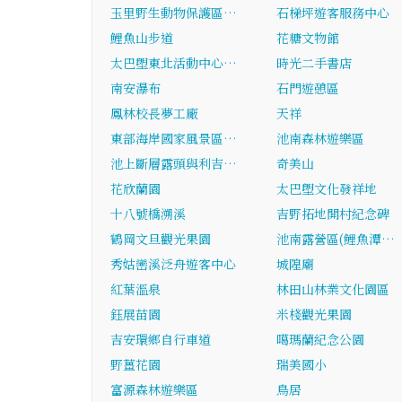
玉里野生動物保護區…
石梯坪遊客服務中心
鯉魚山步道
花糖文物館
太巴塱東北活動中心…
時光二手書店
南安瀑布
石門遊憩區
鳳林校長夢工廠
天祥
東部海岸國家風景區…
池南森林遊樂區
池上斷層露頭與利吉…
奇美山
花欣蘭園
太巴塱文化發祥地
十八號橋溯溪
吉野拓地開村紀念碑
鶴岡文旦觀光果園
池南露營區(鯉魚潭…
秀姑巒溪泛舟遊客中心
城隍廟
紅葉溫泉
林田山林業文化園區
鈺展苗園
米棧觀光果園
吉安環鄉自行車道
噶瑪蘭紀念公園
野薑花園
瑞美國小
富源森林遊樂區
鳥居