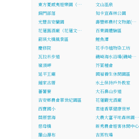
東方夏威夷遊樂園（…
文山溫泉
銅門部落
知卡宣森林公園
光豐吉安蘭園
壽豐鄉農村文物館(…
花蓮舊酒廠（花蓮文…
百果園體驗區
箭瑛大橋風景區
鯉魚潭
慶修院
花手巾植物染工坊
瓦拉米步道
磯崎海水浴場(磯崎…
嶺頂岬
芥菜種會
延平王廟
國褔養生休閒園區
鍾家古厝
水土保持戶外教室
蕃薯寮
大石鼻山步道
吉安鄉農會草世紀園區
花蓮觀光酒廠
西寶國小
君達香草健康世界
關原雲海
大農大富平地森林園
慈母橋
新秀農會遊客休閒中心
羅山瀑布
吉蒸牧場