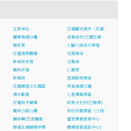
玉里神社
花蓮觀光漁市（花蓮…
鹽寮漁港沙灘
自強夜市(已遷至東…
勝安宮
七腳川溪自行車道
花蓮港景觀橋
光復車站
新城保安宮
立霧溪
楓林步道
仁壽宮
將軍府
慈濟靜思精舍
花蓮鐵道文化園區
美崙海濱公園
清水斷崖
七星潭風景區
花蓮和平廣場
阿美文化村(已歇業)
鳳林公路公園
布拉旦風景區（三棧…
獅球嶼(芝波蘭島、…
富里農會遊客中心
靜浦北迴歸線界標
機場遊客資訊中心(…