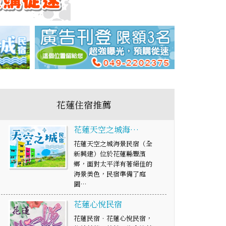
花蓮住宿推薦
花蓮天空之城海…
花蓮天空之城海景民宿（全
新興建）位於花蓮縣豐濱
鄉，面對太平洋有著絕佳的
海景美色，民宿準備了庭
園…
花蓮心悅民宿
花蓮民宿‧花蓮心悅民宿，