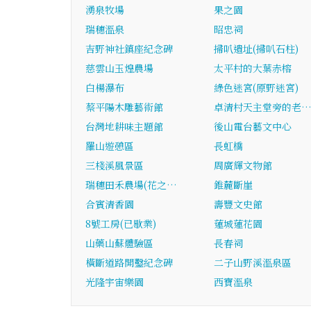
湧泉牧場
果之園
瑞穗溫泉
昭忠祠
吉野神社鎮座紀念碑
掃叭遺址(掃叭石柱)
慈雲山玉煌農場
太平村的大葉赤榕
白楊瀑布
綠色迷宮(原野迷宮)
蔡平陽木雕藝術館
卓清村天主堂旁的老
台灣地耕味主題館
後山電台藝文中心
羅山遊憩區
長虹橋
三棧溪風景區
周廣輝文物館
瑞穗田禾農場(花之…
錐麓斷崖
合賓清香園
壽豐文史館
8號工房(已歇業)
蓮城蓮花園
山藥山蘇體驗區
長春祠
橫斷道路開鑿紀念碑
二子山野溪溫泉區
光隆宇宙樂園
西寶溫泉