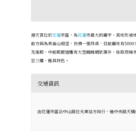
港天宮位於
花蓮
市區，為
花蓮
市最大的廟宇，其地形被
前方與為美崙山相望，彷彿一張拜桌，目前廟地有5000
及後殿，中前殿廊道雕有大型蜘蛛網狀藻井，係取用樟
至三樓，極具特色。
交通資訊
由花蓮市區沿中山路往火車站方向行，過中央路天橋後