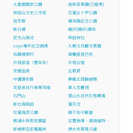
太魯閣國家公園
達新桑果園(已歇業)
林田山文史工作室
花蓮五十甲公園
茄苳樹
楊英風紀念公園
新白楊
鐵汾(鐵份)瀑布
泥火山漁池
林田神社
cepo事件紀念銅像
大興文旦觀光果園
怡園渡假村
貨櫃屋星巴克
米棧部落（豐年祭）
米棧古道
安通溫泉
五榖宮
中溝瀑布群
舞鶴北回歸線標
芙登溪自行車專用道
軍人忠靈祠
石門山
雲山水自然生態農場
新社海稻田
蓮花池
花蓮海洋公園
親不知子斷崖
樹湖水保教室園區
定置漁場、濱海植物…
新城鄉亞泥鳳凰林
綠水地質展示館