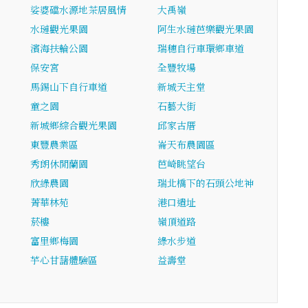
娑婆礑水源地茶居風情
大禹嶺
水璉觀光果園
阿生水璉芭樂觀光果園
濱海扶輪公園
瑞穗自行車環鄉車道
保安宮
全豐牧場
馬錫山下自行車道
新城天主堂
…
童之園
石藝大街
新城鄉綜合觀光果園
邱家古厝
東豐農業區
崙天布農園區
秀朗休閒蘭園
芭崎眺望台
欣綠農園
瑞北橋下的石頭公地神
菁華林苑
港口遺址
菸樓
嶺頂道路
富里鄉梅園
綠水步道
芋心甘藷體驗區
益壽堂