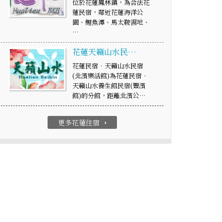
位於花蓮鳳林鎮，為合法花
蓮民宿，鄰近花蓮海洋公
園、鯉魚潭、馬太鞍濕地、
…
花蓮天籟山水民…
花蓮民宿‧天籟山水民宿
(北濱樂活館)為花蓮民宿‧
天籟山水養生館民宿(豐濱
館)的分館，距離北濱公…
更多花蓮住宿
arrow_right