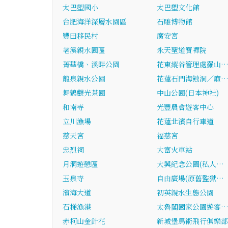
太巴塱國小
太巴塱文化館
台肥海洋深層水園區
石雕博物館
豐田移民村
廣安宮
荖溪親水園區
永天聖道寶禪院
菁華橋、溪畔公園
花東縱谷管理處羅山
龍泉親水公園
花蓮石門海蝕洞／麻
舞鶴觀光茶園
中山公園(日本神社)
和南寺
光豐農會遊客中心
立川漁場
花蓮北濱自行車道
慈天宮
福慈宮
忠烈祠
大富火車站
月洞遊憩區
大興紀念公園(私人…
玉泉寺
自由廣場(原舊監獄…
濱海大道
初英親水生態公園
石梯漁港
太魯閣國家公園遊客
赤柯山金針花
新城堡馬術飛行俱樂部