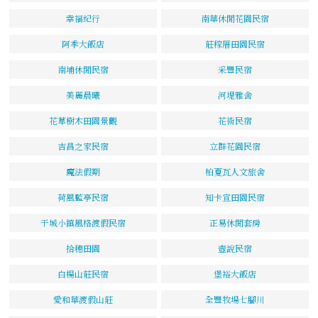
幸福紀行
南華休閒花園民宿
阿季大飯店
莊稼厝田園民宿
南埔休閒民宿
采豐民宿
美麗晨曦
河堤雅舍
花草樹木田園景觀
花術民宿
吉昌之家民宿
立群花園民宿
魔法假期
柏夏瓦人文旅舍
荷風藍亭民宿
知卡宣田園民宿
干城小鎮風格渡假民宿
正易休閒套房
拾穗田園
壺說民宿
白楊山莊民宿
堡裕大飯店
愛和華渡假山莊
全豐牧場七腳川