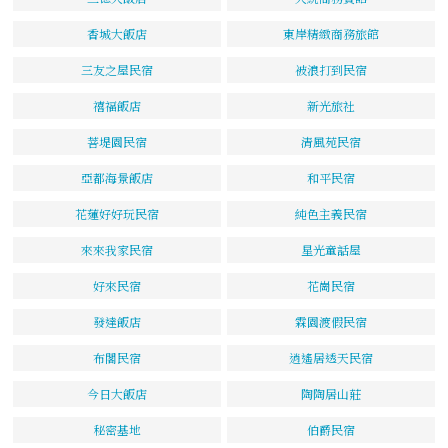
香城大飯店
東岸精緻商務旅館
三友之屋民宿
被浪打到民宿
禧福飯店
新光旅社
菩堤園民宿
清風苑民宿
亞都海景飯店
和平民宿
花蓮好好玩民宿
純色主義民宿
來來我家民宿
星光童話屋
好來民宿
花崗民宿
發達飯店
霖園渡假民宿
布閣民宿
逍遙居透天民宿
今日大飯店
陶陶居山莊
秘密基地
伯爵民宿