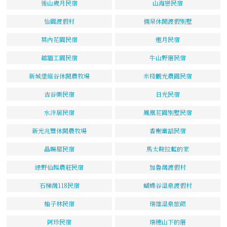
後山歲月民宿
山海戀民宿
怡園渡假村
倆呆休閒渡假別墅
莫內花園民宿
邀月民宿
越牆工園民宿
牛山野厝民宿
新城堡縱谷休閒農牧場
米棧觀光農園民宿
吉谷樂民宿
日光民宿
水泮居民宿
鳳凰花園別墅民宿
新光兆豐休閒農牧場
香榭童話民宿
晶暘屋民宿
馬太鞍拉藍的家
綠野仙蹤農莊民宿
加魯灣渡假村
石梯灣118民宿
蝴蝶谷溫泉渡假村
柚子林民宿
瑞雄溫泉旅館
阿珍民宿
瑞穗山下的厝