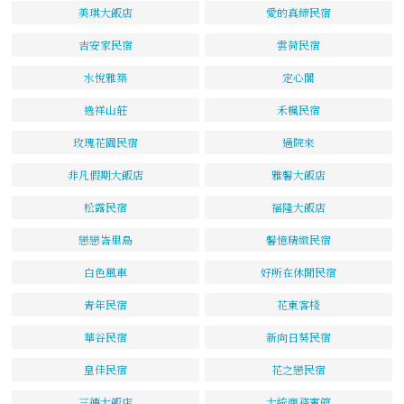
美琪大飯店
愛的真締民宿
吉安家民宿
雲荷民宿
水悅雅築
定心閣
逸祥山莊
禾楓民宿
玫瑰花園民宿
過院來
非凡假期大飯店
雅馨大飯店
松露民宿
福隆大飯店
戀戀峇里島
馨憶精緻民宿
白色風車
好所在休閒民宿
青年民宿
花東客棧
華谷民宿
新向日葵民宿
皇佳民宿
花之戀民宿
三德大飯店
大統商務賓館