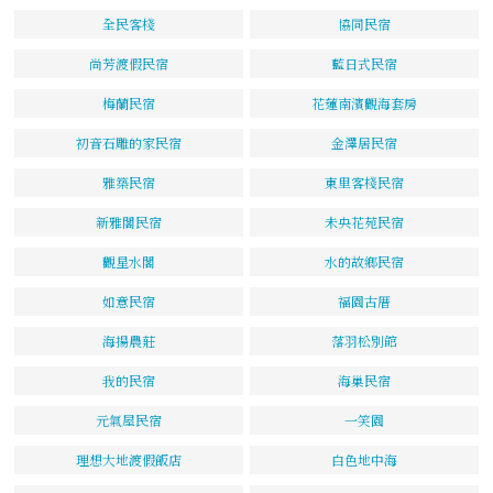
全民客棧
協同民宿
尚芳渡假民宿
藍日式民宿
梅蘭民宿
花蓮南濱觀海套房
初音石雕的家民宿
金澤居民宿
雅築民宿
東里客棧民宿
新雅閣民宿
未央花苑民宿
觀星水閣
水的故鄉民宿
如意民宿
福園古厝
海揚農莊
落羽松別館
我的民宿
海巢民宿
元氣屋民宿
一笑園
理想大地渡假飯店
白色地中海