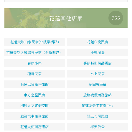
花蓮其他店家
755
花蓮天籟山水民宿(北濱樂活館)
花蓮心悅民宿
花蓮天空之城海景民宿（全新興建）
小熊城堡
春綠小築
喜臻藝術精品飯店
種籽民宿
水上民宿
花蓮世良商務旅館
花田厝民宿
東方之星民宿
旅路渡假商務旅館
桐居人文渡假空間
花蓮縣勞工育樂中心
雅筑汽車商務旅館
張三ㄟ厝民宿
花蓮大使商務飯店
海天依舍