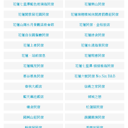
花蓮七星潭藍色玻璃海民宿
花蓮樂山民宿
花蓮閒雲居花園民宿
花蓮瑞穗檳城休閒渡假農莊民宿
花蓮山灣水月景觀溫泉會館
花蓮民宿．金桔旅店
花蓮自在園餐廳民宿
花蓮綠舍民宿
花蓮上豪民宿
花蓮水漾海景民宿
花蓮‧站前宿息
花蓮翔意民宿
花蓮楓茂民宿
花蓮七星潭-惦惦看海民宿
慕谷慕魚民宿
花蓮六號民宿 No.Six B&B
春秋大飯店
信義之家民宿
藍天麗池飯店
傾城之戀
韓舍民宿
松蒲居民宿
國興山莊民宿
洄瀾風情民宿
翰林居民宿
美樂地民宿