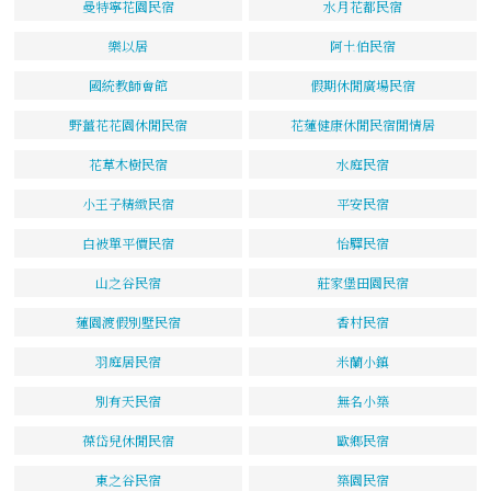
曼特寧花園民宿
水月花都民宿
樂以居
阿土伯民宿
國統教師會館
假期休閒廣場民宿
野薑花花園休閒民宿
花蓮健康休閒民宿閒情居
花草木樹民宿
水庭民宿
小王子精緻民宿
平安民宿
白被單平價民宿
怡驛民宿
山之谷民宿
莊家堡田園民宿
蓮園渡假別墅民宿
香村民宿
羽庭居民宿
米蘭小鎮
別有天民宿
無名小築
葆岱兒休閒民宿
歐鄉民宿
東之谷民宿
築園民宿