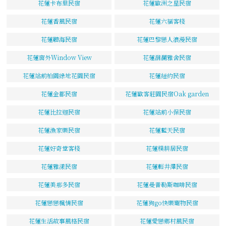
花蓮卡布里民宿
花蓮歐洲之星民宿
花蓮香風民宿
花蓮六福客棧
花蓮聽海民宿
花蓮巴黎戀人浪漫民宿
花蓮窗外Window View
花蓮洄瀾雅舍民宿
花蓮站前柏園綠地花園民宿
花蓮紐約民宿
花蓮金都民宿
花蓮歐客莊園民宿Oak garden
花蓮比拉迦民宿
花蓮站前小保民宿
花蓮漁家樂民宿
花蓮藍天民宿
花蓮好奇堂客棧
花蓮樸耕居民宿
花蓮雅漾民宿
花蓮輕井澤民宿
花蓮美那多民宿
花蓮曼普勒斯咖啡民宿
花蓮戀戀楓情民宿
花蓮狗go快樂寵物民宿
花蓮生活故事風格民宿
花蓮愛戀鄉村風民宿