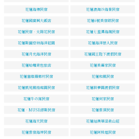
花蓮海傳民宿
花蓮浪淘沙海景民宿
花蓮國廣興大飯店
花蓮6號美宿館民宿
花蓮民宿‧太陽花民宿
花蓮七星潭海灣民宿
花蓮斯圖亞特海洋莊園
花蓮海洋戀人民宿
花蓮月光海洋民宿
花蓮國王陛下渡假民宿
花蓮哈囉背包旅店
花蓮美麗家民宿
花蓮塞維爾鄉村民宿
花蓮和風民宿
花蓮凱苑風格庭園民宿
花蓮耕夢園渡假民宿
花蓮牛の窩民宿
花蓮何家民宿
花蓮‧MUSE繆斯民宿
花蓮雲頂民宿
花蓮海天民宿
花蓮紐澳華溫泉山莊
花蓮雲宿海岸民宿
花蓮阿桃姐民宿