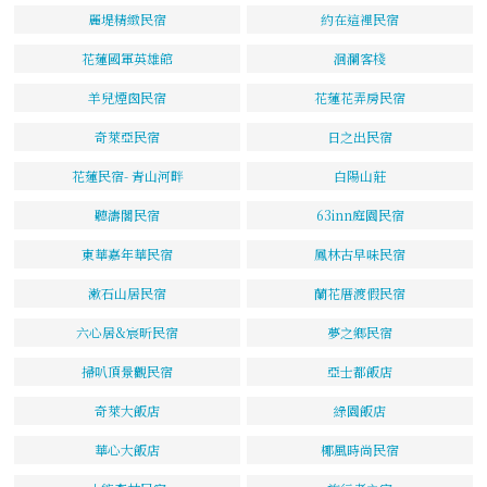
麗堤精緻民宿
約在這裡民宿
花蓮國軍英雄館
洄瀾客棧
羊兒煙囪民宿
花蓮花弄房民宿
奇萊亞民宿
日之出民宿
花蓮民宿- 青山河畔
白陽山莊
聽濤閣民宿
63inn庭園民宿
東華嘉年華民宿
鳳林古早味民宿
漱石山居民宿
蘭花厝渡假民宿
六心居&宸昕民宿
夢之鄉民宿
掃叭頂景觀民宿
亞士都飯店
奇萊大飯店
綠園飯店
華心大飯店
椰風時尚民宿