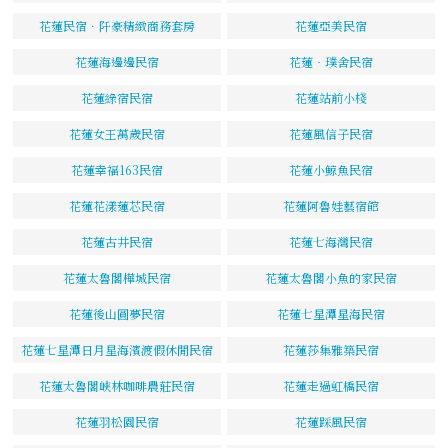
花蓮民宿．阡豪精緻商務套房
花蓮亞美民宿
花蓮海邊邊民宿
花蓮‧璞舍民宿
花蓮綠宿民宿
花蓮站前小棧
花蓮女王萬歲民宿
花蓮風信子民宿
花蓮幸福163民宿
花蓮小鯨魚民宿
花蓮花漾蓮芯民宿
花蓮阿魯娃藝宿館
花蓮古井民宿
花蓮七海灣民宿
花蓮太魯閣樺城民宿
花蓮太魯閣小魚的家民宿
花蓮後山圓夢民宿
花蓮七星潭星海民宿
花蓮七星潭日月星海濱渡假休閒民宿
花蓮莎集雅築民宿
花蓮太魯閣峽林咖啡農莊民宿
花蓮走過虹橋民宿
花蓮羽松園民宿
花蓮踩風民宿