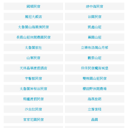
國順民宿
綠中海民宿
鳳冠大飯店
谷園民宿
太魯閣山海風情民宿
凱鑫山莊
長霖山莊休閒農園民宿
麗園山莊
太魯閣旅社
立德布洛灣山月邨
山寨民宿
觀雲山莊
天祥晶華渡假酒店
佳佳民宿魔術城堡
宇馨藝民宿
雙橡園山莊民宿
太魯閣神秘谷民宿
櫻田野休閒農場
翔廬渡假民宿
海燕旅館
沙古拉民宿
立霧客棧
官家花園民宿
晶園