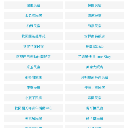
微風民宿
悅園民宿
水名漾民宿
陶庫民宿
柏雅民宿
海濱民宿
救國團花蓮學苑
安樺商務飯店
情定花蓮民宿
遊歷家B&B
阿里巴巴運動休閒民宿
花語風情 Home Stay
采玉民宿
美侖大飯店
那魯灣旅店
月明風清時尚民宿
康樂民宿
停泊小棧民宿
小瓶子民宿
紫園民宿
救國團天祥青年活動中心
馬可樓民宿
荖萊居民宿
砂卡礑民宿