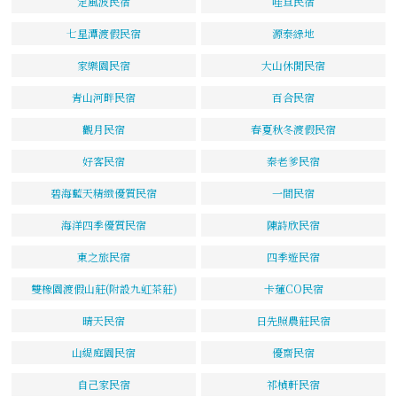
定風波民宿
哇旦民宿
七星潭渡假民宿
源泰綠地
家樂園民宿
大山休閒民宿
青山河畔民宿
百合民宿
觀月民宿
春夏秋冬渡假民宿
好客民宿
秦老爹民宿
碧海藍天精緻優質民宿
一間民宿
海洋四季優質民宿
陳詩欣民宿
東之旅民宿
四季遊民宿
雙橡園渡假山莊(附設九虹茶莊)
卡蓮CO民宿
晴天民宿
日先照農莊民宿
山緹庭園民宿
優齋民宿
自己家民宿
祁楨軒民宿