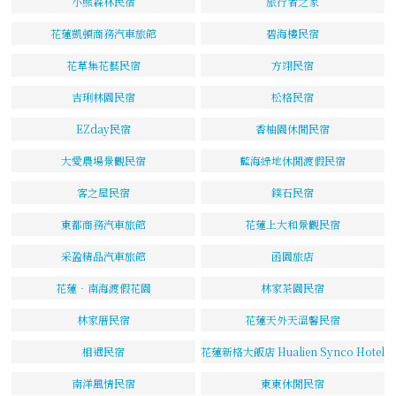
小熊森林民宿
旅行者之家
花蓮凱頓商務汽車旅館
碧海樓民宿
花草集花藝民宿
方翊民宿
吉琍林園民宿
松格民宿
EZday民宿
香柚園休閒民宿
大愛農場景觀民宿
藍海綠地休閒渡假民宿
客之屋民宿
鏷石民宿
東都商務汽車旅館
花蓮上大和景觀民宿
采盈精品汽車旅館
函園旅店
花蓮‧南海渡假花園
林家茶園民宿
林家厝民宿
花蓮天外天溫馨民宿
相遇民宿
花蓮新格大飯店 Hualien Synco Hotel
南洋風情民宿
東東休閒民宿