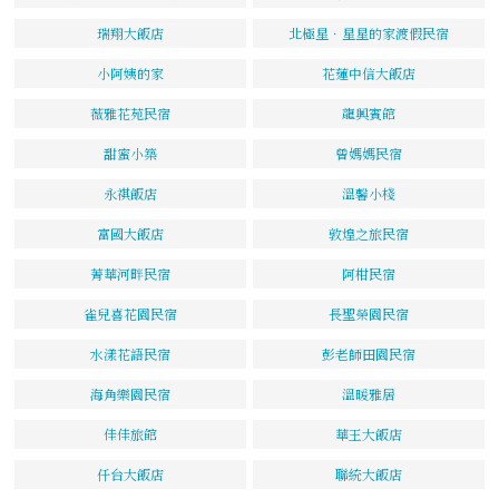
瑞翔大飯店
北極星．星星的家渡假民宿
小阿姨的家
花蓮中信大飯店
薇雅花苑民宿
龍興賓館
甜蜜小築
曾媽媽民宿
永祺飯店
溫馨小棧
富國大飯店
敦煌之旅民宿
菁華河畔民宿
阿柑民宿
雀兒喜花園民宿
長聖榮園民宿
水漾花語民宿
彭老師田園民宿
海角樂園民宿
溫暖雅居
佳佳旅館
華王大飯店
仟台大飯店
聯統大飯店