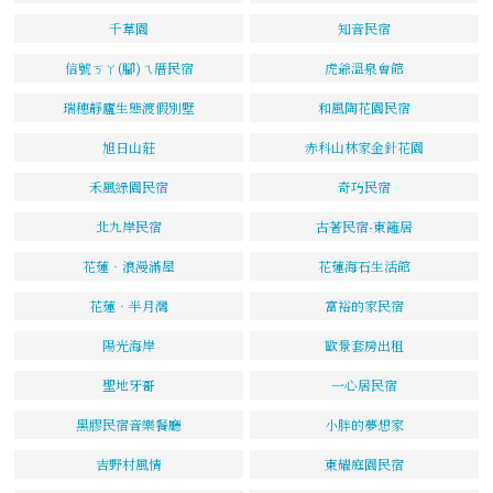
千草園
知音民宿
信號ㄎㄚ(腳)ㄟ厝民宿
虎爺溫泉會館
瑞穗靜廬生態渡假別墅
和風陶花園民宿
旭日山莊
赤科山林家金針花園
禾風綠園民宿
奇巧民宿
北九岸民宿
古著民宿-東籬居
花蓮‧浪漫滿屋
花蓮海石生活館
花蓮‧半月灣
富裕的家民宿
陽光海岸
歐景套房出租
聖地牙哥
一心居民宿
黑膠民宿音樂餐廳
小胖的夢想家
吉野村風情
東耀庭園民宿