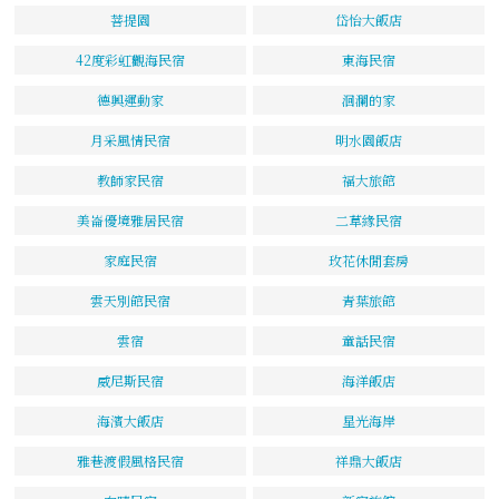
菩提園
岱怡大飯店
42度彩虹觀海民宿
東海民宿
德興運動家
洄瀾的家
月采風情民宿
明水園飯店
教師家民宿
福大旅館
美崙優境雅居民宿
二草緣民宿
家庭民宿
玫花休閒套房
雲天別館民宿
青葉旅館
雲宿
童話民宿
威尼斯民宿
海洋飯店
海濱大飯店
星光海岸
雅巷渡假風格民宿
祥鼎大飯店