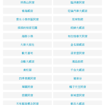
祥燕山民宿
臨洋港民宿
看海飯店
冠倫汽車大飯店
雲水小築市區民宿
茂榮別館
瑛瑛的秘密花園
統帥大飯店
海豚小築
布拉格春天民宿
大新大旅社
金名居飯店
歡天喜地
溫家堡民宿
合歡大飯店
湘品旅館
青松居
千台大飯店
四季微風民宿
迴音谷
華園民宿
橘子天空民宿
慈園民宿
新城堡民宿
天地藝術概念民宿
朝北大飯店