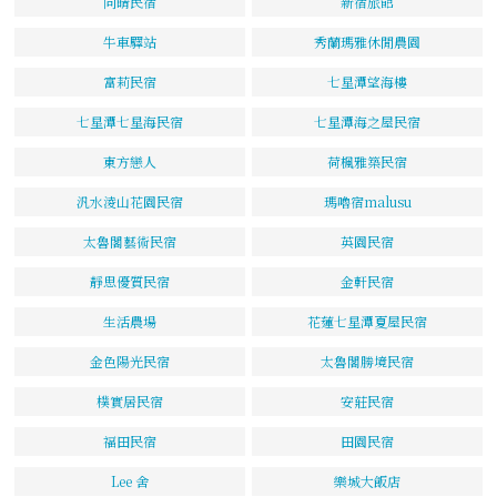
向晴民宿
新宿旅館
牛車驛站
秀蘭瑪雅休閒農園
富莉民宿
七星潭望海樓
七星潭七星海民宿
七星潭海之屋民宿
東方戀人
荷楓雅築民宿
汎水淩山花園民宿
瑪嚕宿malusu
太魯閣藝術民宿
英園民宿
靜思優質民宿
金軒民宿
生活農場
花蓮七星潭夏屋民宿
金色陽光民宿
太魯閣勝境民宿
樸實居民宿
安莊民宿
福田民宿
田園民宿
Lee 舍
樂城大飯店