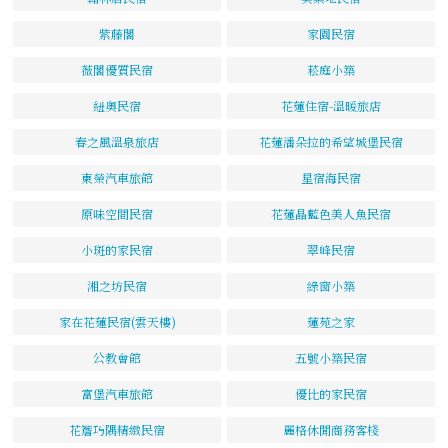
紫藤閣
家園民宿
薇閣優質民宿
菘庭小築
紐奧民宿
花蓮住宿-溫暖旅店
春之風溫泉旅店
花蓮潘朵拉的希望城堡民宿
東榮汽車旅館
星宿海民宿
原味空間民宿
花蓮晶藍色美人魚民宿
小斑的家民宿
翠峰民宿
湘之坊民宿
綠窗小築
家在花蓮民宿(雲天樓)
蓮苑之家
公教會館
五號小築民宿
富堡汽車旅館
優比的家民宿
花簷巧隅精緻民宿
麗格休閒商務客棧