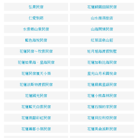
弘果民宿
花蓮歸園田居民宿
仁愛別館
山水商務旅店
水雲鄉山景民宿
山海閑情民宿
藍色海悅民宿
紅葉溫泉山莊
花蓮民宿～牧雲民宿
近月旭海渡假別墅
花蓮如果海．星海民宿
花蓮加勒比海民宿
花蓮民宿嵐天小築
星光山月禾園悅舍
花蓮法斯特渡假民宿
花蓮晨風星語民宿
花蓮國光民宿
花蓮小熊森林民宿
花蓮藍天白雲民宿
花蓮石頭的家民宿
花蓮微甜彩虹民宿
花蓮貝拉利亞民宿
花蓮麗都小築民宿
花蓮美侖溪畔民宿