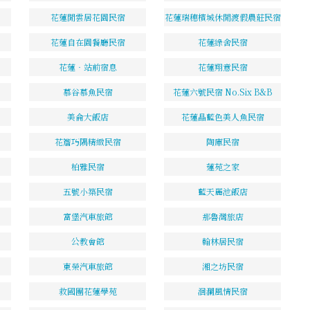
花蓮閒雲居花園民宿
花蓮瑞穗檳城休閒渡假農莊民宿
花蓮自在園餐廳民宿
花蓮綠舍民宿
花蓮‧站前宿息
花蓮翔意民宿
慕谷慕魚民宿
花蓮六號民宿 No.Six B&B
美侖大飯店
花蓮晶藍色美人魚民宿
花簷巧隅精緻民宿
陶庫民宿
柏雅民宿
蓮苑之家
五號小築民宿
藍天麗池飯店
富堡汽車旅館
那魯灣旅店
公教會館
翰林居民宿
東榮汽車旅館
湘之坊民宿
救國團花蓮學苑
洄瀾風情民宿