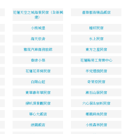
花蓮天空之城海景民宿（全新興
喜臻藝術精品飯店
建）
小熊城堡
種籽民宿
海天依舍
水上民宿
雅筑汽車商務旅館
東方之星民宿
春綠小築
花蓮縣勞工育樂中心
花蓮花弄房民宿
羊兒煙囪民宿
白陽山莊
奇萊亞民宿
東華嘉年華民宿
漱石山居民宿
掃叭頂景觀民宿
六心居&宸昕民宿
華心大飯店
椰風時尚民宿
綠園飯店
小熊森林民宿