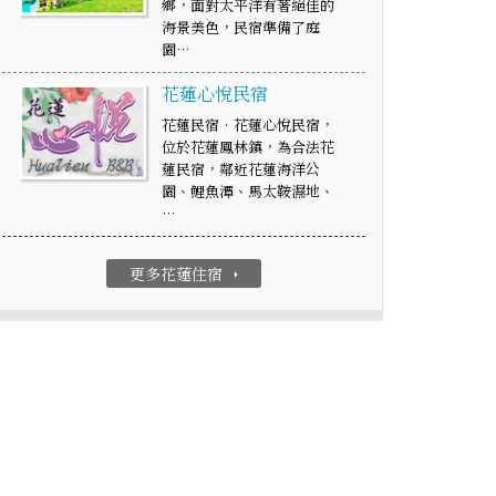
鄉，面對太平洋有著絕佳的
海景美色，民宿準備了庭
園…
花蓮心悅民宿
花蓮民宿‧花蓮心悅民宿，
位於花蓮鳳林鎮，為合法花
蓮民宿，鄰近花蓮海洋公
園、鯉魚潭、馬太鞍濕地、
…
更多花蓮住宿
arrow_right