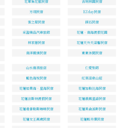
花草集花藝民宿
吉琍林園民宿
方翊民宿
EZday民宿
客之屋民宿
鏷石民宿
采盈精品汽車旅館
花蓮‧南海渡假花園
林家厝民宿
花蓮天外天溫馨民宿
南洋風情民宿
東東休閒民宿
山水商務旅店
仁愛別館
藍色海悅民宿
紅葉溫泉山莊
花蓮如果海．星海民宿
花蓮加勒比海民宿
花蓮法斯特渡假民宿
花蓮晨風星語民宿
花蓮曼普勒斯咖啡民宿
花蓮美侖溪畔民宿
花蓮女王萬歲民宿
花蓮輕井澤民宿