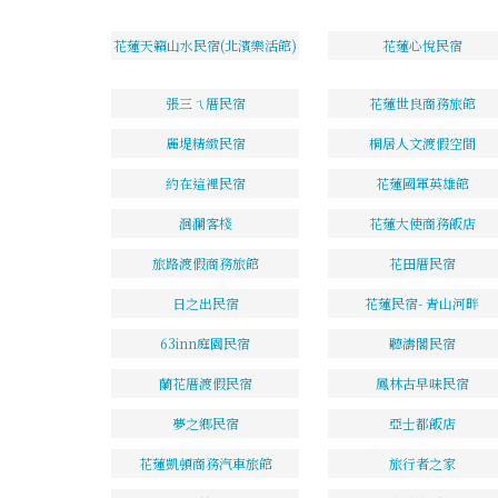
花蓮天籟山水民宿(北濱樂活館)
花蓮心悅民宿
張三ㄟ厝民宿
花蓮世良商務旅館
麗堤精緻民宿
桐居人文渡假空間
約在這裡民宿
花蓮國軍英雄館
洄瀾客棧
花蓮大使商務飯店
旅路渡假商務旅館
花田厝民宿
日之出民宿
花蓮民宿- 青山河畔
63inn庭園民宿
聽濤閣民宿
蘭花厝渡假民宿
鳳林古早味民宿
夢之鄉民宿
亞士都飯店
花蓮凱頓商務汽車旅館
旅行者之家