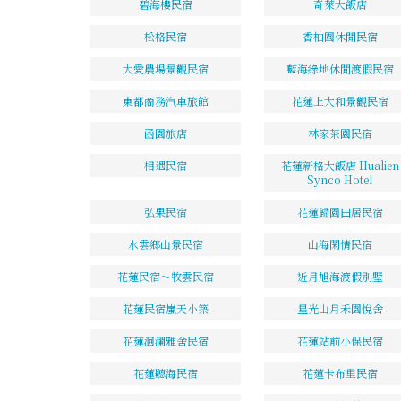
碧海樓民宿
奇萊大飯店
松格民宿
香柚園休閒民宿
大愛農場景觀民宿
藍海綠地休閒渡假民宿
東都商務汽車旅館
花蓮上大和景觀民宿
函園旅店
林家茶園民宿
相遇民宿
花蓮新格大飯店 Hualien
Synco Hotel
弘果民宿
花蓮歸園田居民宿
水雲鄉山景民宿
山海閑情民宿
花蓮民宿～牧雲民宿
近月旭海渡假別墅
花蓮民宿嵐天小築
星光山月禾園悅舍
花蓮洄瀾雅舍民宿
花蓮站前小保民宿
花蓮聽海民宿
花蓮卡布里民宿