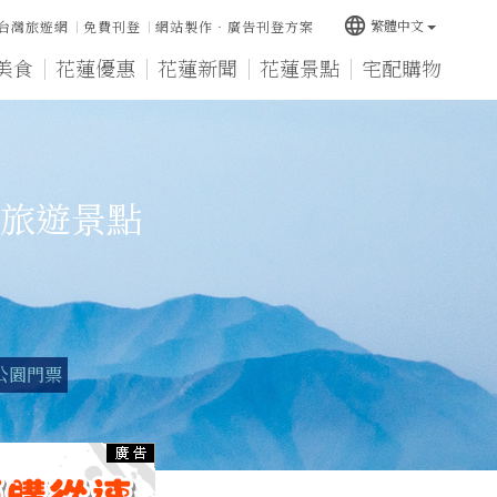
language
繁體中文
台灣旅遊網
免費刊登
網站製作‧廣告刊登方案
美食
花蓮優惠
花蓮新聞
花蓮景點
宅配購物
旅遊景點
公園門票