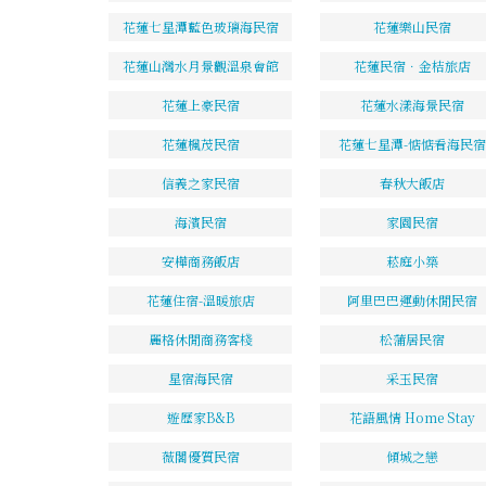
花蓮七星潭藍色玻璃海民宿
花蓮樂山民宿
花蓮山灣水月景觀溫泉會館
花蓮民宿．金桔旅店
花蓮上豪民宿
花蓮水漾海景民宿
花蓮楓茂民宿
花蓮七星潭-惦惦看海民宿
信義之家民宿
春秋大飯店
海濱民宿
家園民宿
安樺商務飯店
菘庭小築
花蓮住宿-溫暖旅店
阿里巴巴運動休閒民宿
麗格休閒商務客棧
松蒲居民宿
星宿海民宿
采玉民宿
遊歷家B&B
花語風情 Home Stay
薇閣優質民宿
傾城之戀