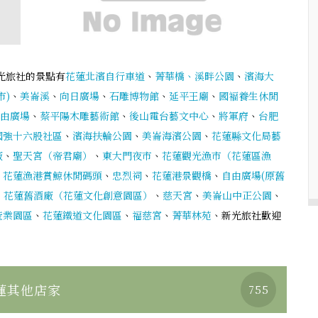
光旅社的景點有
花蓮北濱自行車道
、
菁華橋、溪畔公園
、
濱海大
市)
、
美崙溪
、
向日廣場
、
石雕博物館
、
延平王廟
、
國褔養生休閒
由廣場
、
蔡平陽木雕藝術館
、
後山電台藝文中心
、
將軍府
、
台肥
國強十六股社區
、
濱海扶輪公園
、
美崙海濱公園
、
花蓮縣文化局藝
廠
、
聖天宮（帝君廟）
、
東大門夜市
、
花蓮觀光漁市（花蓮區漁
、
花蓮漁港賞鯨休閒碼頭
、
忠烈祠
、
花蓮港景觀橋
、
自由廣場(原舊
、
花蓮舊酒廠（花蓮文化創意園區）
、
慈天宮
、
美崙山中正公園
、
產業園區
、
花蓮鐵道文化園區
、
福慈宮
、
菁華林苑
、新光旅社歡迎
蓮其他店家
755