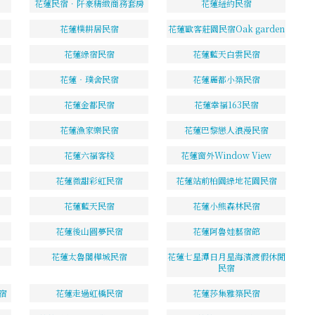
花蓮民宿．阡豪精緻商務套房
花蓮紐約民宿
花蓮樸耕居民宿
花蓮歐客莊園民宿Oak garden
花蓮綠宿民宿
花蓮藍天白雲民宿
花蓮‧璞舍民宿
花蓮麗都小築民宿
花蓮金都民宿
花蓮幸福163民宿
花蓮漁家樂民宿
花蓮巴黎戀人浪漫民宿
花蓮六福客棧
花蓮窗外Window View
花蓮微甜彩虹民宿
花蓮站前柏園綠地花園民宿
花蓮藍天民宿
花蓮小熊森林民宿
花蓮後山圓夢民宿
花蓮阿魯娃藝宿館
花蓮太魯閣樺城民宿
花蓮七星潭日月星海濱渡假休閒
民宿
宿
花蓮走過虹橋民宿
花蓮莎集雅築民宿