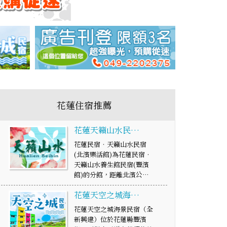
花蓮住宿推薦
花蓮天籟山水民…
花蓮民宿‧天籟山水民宿
(北濱樂活館)為花蓮民宿‧
天籟山水養生館民宿(豐濱
館)的分館，距離北濱公…
花蓮天空之城海…
花蓮天空之城海景民宿（全
新興建）位於花蓮縣豐濱