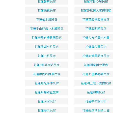
花蓮馨晴民宿
花蓮木目心居民宿
花蓮踩風民宿
花蓮峇里情人渡假別墅
花蓮檜木居民宿
花蓮草海桐海景民宿
花蓮牛山呼庭小木屋民宿
花蓮海明蔚民宿
花蓮康晨有機果園民宿
花蓮大方花園小木屋
花蓮後湖水月民宿
花蓮養和屋民宿
花蓮山月民宿
花蓮加賀屋溫泉民宿
花蓮6號美宿館民宿
花蓮國廣興大飯店
花蓮浪淘沙海景民宿
花蓮七星潭海灣民宿
花蓮月光海洋民宿
花蓮國王陛下渡假民宿
花蓮哈囉背包旅店
花蓮和風民宿
花蓮何家民宿
花蓮牛の窩民宿
花蓮海天民宿
花蓮紐澳華溫泉山莊