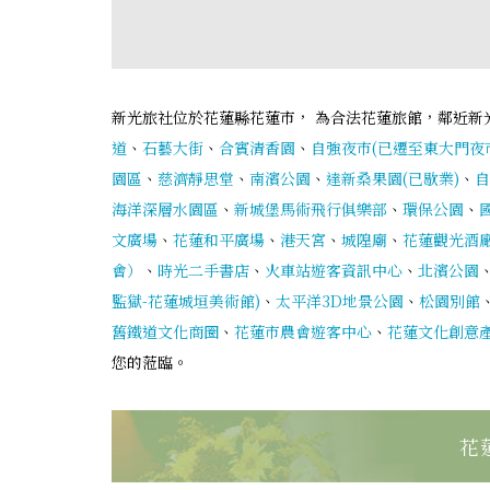
新光旅社位於花蓮縣花蓮市， 為合法花蓮旅館，鄰近新
道
、
石藝大街
、
合賓清香園
、
自強夜市(已遷至東大門夜
園區
、
慈濟靜思堂
、
南濱公園
、
達新桑果園(已歇業)
、
自
海洋深層水園區
、
新城堡馬術飛行俱樂部
、
環保公園
、
文廣場
、
花蓮和平廣場
、
港天宮
、
城隍廟
、
花蓮觀光酒
會）
、
時光二手書店
、
火車站遊客資訊中心
、
北濱公園
監獄-花蓮城垣美術館)
、
太平洋3D地景公園
、
松園別館
舊鐵道文化商圈
、
花蓮市農會遊客中心
、
花蓮文化創意
您的蒞臨。
花