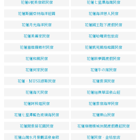
花蓮6號美宿館民宿
花蓮七星潭海灣民宿
花蓮斯圖亞特海洋莊園
花蓮海洋戀人民宿
花蓮月光海洋民宿
花蓮國王陛下渡假民宿
花蓮美麗家民宿
花蓮哈囉背包旅店
花蓮塞維爾鄉村民宿
花蓮凱苑風格庭園民宿
花蓮和風民宿
花蓮耕夢園渡假民宿
花蓮何家民宿
花蓮牛の窩民宿
花蓮‧MUSE繆斯民宿
花蓮雲頂民宿
花蓮海天民宿
花蓮紐澳華溫泉山莊
花蓮阿桃姐民宿
花蓮雲宿海岸民宿
花蓮七星潭藍色玻璃海民宿
花蓮樂山民宿
花蓮閒雲居花園民宿
花蓮瑞穗檳城休閒渡假農莊民宿
花蓮山灣水月景觀溫泉會館
花蓮民宿．金桔旅店