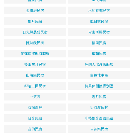
金澤居民宿
水的故鄉民宿
觀月民宿
藍日式民宿
日先照農莊民宿
青山河畔民宿
陳詩欣民宿
協同民宿
花蓮南濱觀海套房
梅蘭民宿
後山歲月民宿
理想大地渡假飯店
山海戀民宿
白色地中海
越牆工園民宿
倆呆休閒渡假別墅
一笑園
邀月民宿
海揚農莊
怡園渡假村
日光民宿
米棧觀光農園民宿
我的民宿
吉谷樂民宿