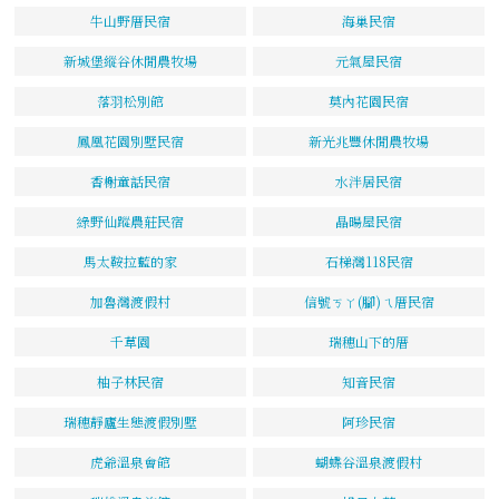
牛山野厝民宿
海巢民宿
新城堡縱谷休閒農牧場
元氣屋民宿
落羽松別館
莫內花園民宿
鳳凰花園別墅民宿
新光兆豐休閒農牧場
香榭童話民宿
水泮居民宿
綠野仙蹤農莊民宿
晶暘屋民宿
馬太鞍拉藍的家
石梯灣118民宿
加魯灣渡假村
信號ㄎㄚ(腳)ㄟ厝民宿
千草園
瑞穗山下的厝
柚子林民宿
知音民宿
瑞穗靜廬生態渡假別墅
阿珍民宿
虎爺溫泉會館
蝴蝶谷溫泉渡假村