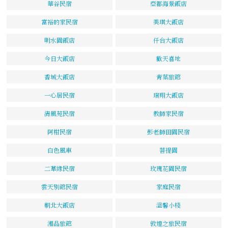
華谷民宿
亞都海景飯店
富裕的家民宿
美琪大飯店
明水園飯店
仟台大飯店
今日大飯店
歡天喜地
香城大飯店
青葉旅館
一心居民宿
瑞翔大飯店
清風苑民宿
教師家民宿
阿柑民宿
彭老師田園民宿
白色風車
菩提園
二草緣民宿
玫瑰花園民宿
雲天別館民宿
家庭民宿
朝北大飯店
溫馨小棧
湘品旅館
敦煌之旅民宿