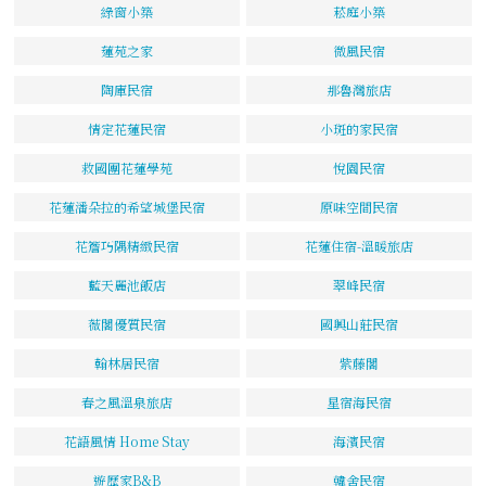
綠窗小築
菘庭小築
蓮苑之家
微風民宿
陶庫民宿
那魯灣旅店
情定花蓮民宿
小斑的家民宿
救國團花蓮學苑
悅園民宿
花蓮潘朵拉的希望城堡民宿
原味空間民宿
花簷巧隅精緻民宿
花蓮住宿-溫暖旅店
藍天麗池飯店
翠峰民宿
薇閣優質民宿
國興山莊民宿
翰林居民宿
紫藤閣
春之風溫泉旅店
星宿海民宿
花語風情 Home Stay
海濱民宿
遊歷家B&B
韓舍民宿