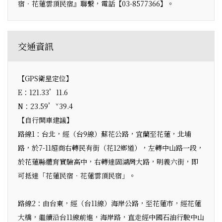
宿‧花蓮雲頂民宿』聯繫，電話【03-8577366】。
交通資訊
【GPS衛星定位】
E：121.33’11.6
N：23.59’ˇ39.4
【自行開車建議】
路線1：台北，經（台9線）蘇花公路，宜蘭至花蓮，北埔
路，於7-11超商右轉民有街（花12鄉道），左轉中山路一段，
於花蓮縣體育實驗高中，右轉達固湖灣大路，明義六街，即
可抵達「花蓮民宿‧花蓮雲頂民宿」。
路線2：由台東，經（台11線）海岸公路，至花蓮市，經花蓮
大橋，繼續沿台11線前進，海岸路，直走經中國石油行駛中山