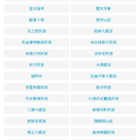
星光海岸
聖地牙哥
甜蜜小築
逸祥山莊
花之戀民宿
統帥大飯店
美崙優境雅居民宿
布拉格春天民宿
被浪打到民宿
吉安家民宿
和平民宿
永祺飯店
過院來
冠倫汽車大飯店
長聖榮園民宿
皇佳民宿
月采風情民宿
42度彩虹觀海民宿
三德大飯店
菁華河畔民宿
戀戀峇里島
陶陶居山莊
華王大飯店
海角樂園民宿