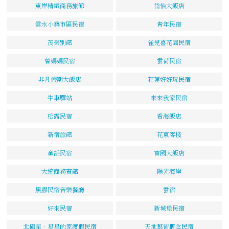
東岸精緻商務旅館
岱怡大飯店
雲水小築市區民宿
青年民宿
茂榮別館
雀兒喜花園民宿
曾媽媽民宿
雲荷民宿
非凡假期大飯店
花蓮好好玩民宿
牛車驛站
來來我家民宿
松露民宿
看海飯店
新宿旅館
花東客棧
童話民宿
富國大飯店
大統商務賓館
陽光海岸
黑膠民宿音樂餐廳
雲宿
好來民宿
新城堡民宿
北極星．星星的家渡假民宿
天地藝術概念民宿