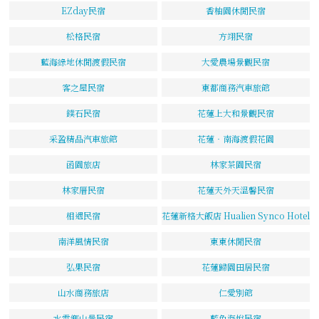
EZday民宿
香柚園休閒民宿
松格民宿
方翊民宿
藍海綠地休閒渡假民宿
大愛農場景觀民宿
客之屋民宿
東都商務汽車旅館
鏷石民宿
花蓮上大和景觀民宿
采盈精品汽車旅館
花蓮‧南海渡假花園
函園旅店
林家茶園民宿
林家厝民宿
花蓮天外天溫馨民宿
相遇民宿
花蓮新格大飯店 Hualien Synco Hotel
南洋風情民宿
東東休閒民宿
弘果民宿
花蓮歸園田居民宿
山水商務旅店
仁愛別館
水雲鄉山景民宿
藍色海悅民宿