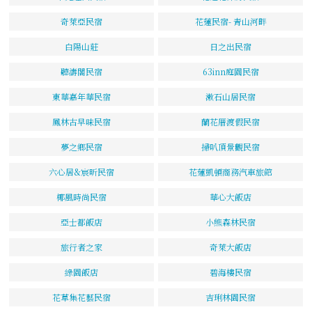
奇萊亞民宿
花蓮民宿- 青山河畔
白陽山莊
日之出民宿
聽濤閣民宿
63inn庭園民宿
東華嘉年華民宿
漱石山居民宿
鳳林古早味民宿
蘭花厝渡假民宿
夢之鄉民宿
掃叭頂景觀民宿
六心居&宸昕民宿
花蓮凱頓商務汽車旅館
椰風時尚民宿
華心大飯店
亞士都飯店
小熊森林民宿
旅行者之家
奇萊大飯店
綠園飯店
碧海樓民宿
花草集花藝民宿
吉琍林園民宿