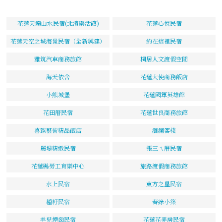
花蓮天籟山水民宿(北濱樂活館)
花蓮心悅民宿
花蓮天空之城海景民宿（全新興建）
約在這裡民宿
雅筑汽車商務旅館
桐居人文渡假空間
海天依舍
花蓮大使商務飯店
小熊城堡
花蓮國軍英雄館
花田厝民宿
花蓮世良商務旅館
喜臻藝術精品飯店
洄瀾客棧
麗堤精緻民宿
張三ㄟ厝民宿
花蓮縣勞工育樂中心
旅路渡假商務旅館
水上民宿
東方之星民宿
種籽民宿
春綠小築
羊兒煙囪民宿
花蓮花弄房民宿