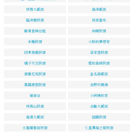
祥鼎大飯店
海洋飯店
臨洋港民宿
秘密基地
歐景套房出租
向晴民宿
禾楓民宿
小胖的夢想家
四季微風民宿
溫家堡民宿
橘子天空民宿
愛的真締民宿
薇雅花苑民宿
金名居飯店
霖園渡假民宿
吉野村風情
迴音谷
小阿姨的家
祥燕山民宿
合歡大飯店
海濱大飯店
田園民宿
太魯閣藝術民宿
七星潭海之屋民宿