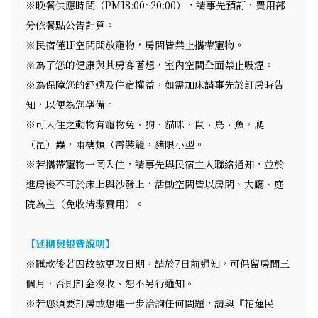
※晚餐供應時間（PM18:00~20:00），請事先預訂，費用部
分依餐點公告計算。
※民宿僅1F空間開放寵物，房間皆禁止攜帶寵物。
※為了您的健康與其房客著想，室內空間全面禁止吸煙。
※為保障您的舒適及住宿權益，如需加床請事先於訂房時告
知，以便為您準備。
※可入住之動物有寵物兔、狗、貓咪、鼠、鳥、魚，爬
（昆）蟲，兩棲類（需裝籠，豬限小型。
※若攜帶寵物一同入住，請事先與民宿主人聯絡通知，並於
進房後不可於床上與沙發上，活動空間皆以房間、大廳、庭
院為主（免收清潔費用）。
【延期與退費說明】
※匯款後若因故欲更改日期，請於7日前通知，可保留房間三
個月，否則訂金沒收、恕不另行通知。
※若您須要訂房或想進一步洽詢任何問題，請與『花蓮民