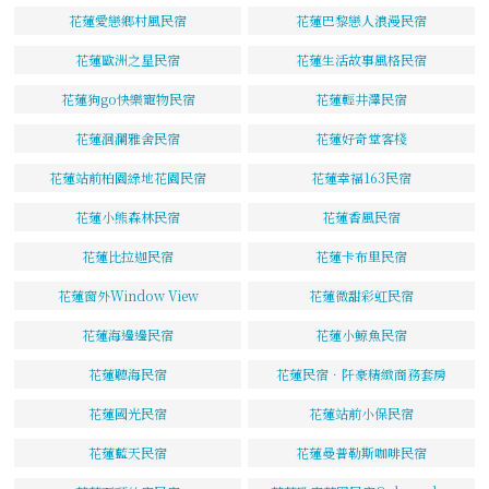
花蓮愛戀鄉村風民宿
花蓮巴黎戀人浪漫民宿
花蓮歐洲之星民宿
花蓮生活故事風格民宿
花蓮狗go快樂寵物民宿
花蓮輕井澤民宿
花蓮洄瀾雅舍民宿
花蓮好奇堂客棧
花蓮站前柏園綠地花園民宿
花蓮幸福163民宿
花蓮小熊森林民宿
花蓮香風民宿
花蓮比拉迦民宿
花蓮卡布里民宿
花蓮窗外Window View
花蓮微甜彩虹民宿
花蓮海邊邊民宿
花蓮小鯨魚民宿
花蓮聽海民宿
花蓮民宿．阡豪精緻商務套房
花蓮國光民宿
花蓮站前小保民宿
花蓮藍天民宿
花蓮曼普勒斯咖啡民宿