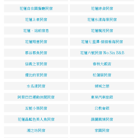
花蓮自在園餐廳民宿
花蓮綠舍民宿
花蓮上豪民宿
花蓮水漾海景民宿
花蓮‧站前宿息
花蓮楓茂民宿
花蓮翔意民宿
花蓮七星潭-惦惦看海民宿
慕谷慕魚民宿
花蓮六號民宿 No.Six B&B
信義之家民宿
春秋大飯店
優比的家民宿
松蒲居民宿
水名漾民宿
傾城之戀
阿里巴巴運動休閒民宿
東榮汽車旅館
五號小築民宿
公教會館
花蓮晶藍色美人魚民宿
洄瀾風情民宿
湘之坊民宿
家園民宿