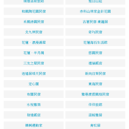
瑞雄溫泉旅館
旭日山莊
和風陶花園民宿
赤科山林家金針花園
禾風綠園民宿
古著民宿-東籬居
北九岸民宿
奇巧民宿
花蓮‧浪漫滿屋
花蓮海石生活館
花蓮‧半月灣
慈園民宿
三友之屋民宿
禧福飯店
逍遙居透天民宿
新向日葵民宿
定心閣
東海民宿
布閣民宿
雅巷渡假風格民宿
水悅雅築
佳佳旅館
發達飯店
溫暖雅居
德興運動家
青松居