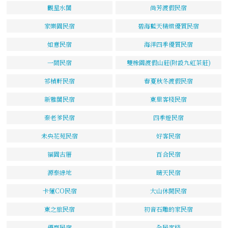
觀星水閣
尚芳渡假民宿
家樂園民宿
碧海藍天精緻優質民宿
如意民宿
海洋四季優質民宿
一間民宿
雙橡園渡假山莊(附設九虹茶莊)
祁楨軒民宿
春夏秋冬渡假民宿
新雅閣民宿
東里客棧民宿
秦老爹民宿
四季遊民宿
未央花苑民宿
好客民宿
福園古厝
百合民宿
源泰綠地
晴天民宿
卡蓮CO民宿
大山休閒民宿
東之旅民宿
初音石雕的家民宿
優齋民宿
全民客棧