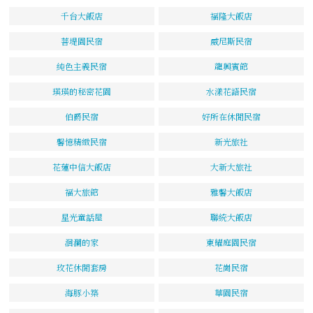
千台大飯店
福隆大飯店
菩堤園民宿
威尼斯民宿
純色主義民宿
龍興賓館
瑛瑛的秘密花園
水漾花語民宿
伯爵民宿
好所在休閒民宿
馨憶精緻民宿
新光旅社
花蓮中信大飯店
大新大旅社
福大旅館
雅馨大飯店
星光童話屋
聯統大飯店
洄瀾的家
東耀庭園民宿
玫花休閒套房
花崗民宿
海豚小築
華園民宿