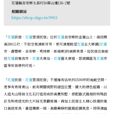
花蓮縣吉安鄉太昌村16鄰山邊136-2號
相關網站
https://shop.okgo.tw/9903
「
花蓮
民宿‧
花蓮
雲頂民宿」位於
花蓮
吉安鄉的金嵐山上，海拔標
高180公尺，不但空氣清新芬芳，更可清楚眺望
花蓮
五大鄉鎮(
花蓮
市、壽豐鄉、吉安鄉、秀林鄉、新城鄉)的城鄉美景。從民宿出發前
往
花蓮
自強夜市、
花蓮
火車站、
花蓮
舊火車道、慈濟園區及
花蓮
市
區等地皆便利可抵。
「
花蓮
民宿‧
花蓮
雲頂民宿」不僅擁有佔地約1500坪的寬敞空間，
更享有背倚青山、前有開闊視野的絕佳位置，廣大的綠色庭園、以
人造火山熔岩文化石打造而成的高貴別墅，搭配歐式風格的特殊設
計及明亮透光的大片採光景觀玻璃，再加上民宿主人精心挑選的進
口高級家具，營造獨樹一格、高雅寧靜的歐風莊園氣息。同等清幽