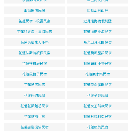
山海閑情民宿
紅葉溫泉山莊
花蓮民宿～牧雲民宿
近月旭海渡假別墅
花蓮如果海．星海民宿
花蓮加勒比海民宿
花蓮民宿嵐天小築
星光山月禾園悅舍
花蓮法斯特渡假民宿
花蓮晨風星語民宿
花蓮樸耕居民宿
花蓮麗都小築民宿
花蓮風信子民宿
花蓮漁家樂民宿
花蓮綠宿民宿
花蓮美侖溪畔民宿
花蓮紐約民宿
花蓮金都民宿
花蓮花漾蓮芯民宿
花蓮女王萬歲民宿
花蓮站前小棧
花蓮貝拉利亞民宿
花蓮戀戀楓情民宿
花蓮亞美民宿