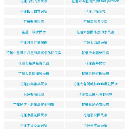
花蓮石頭的家民宿
花蓮歐客莊園民宿Oak garden
花蓮藍天白雲民宿
花蓮六福客棧
花蓮雅漾民宿
花蓮美那多民宿
花蓮‧璞舍民宿
花蓮太魯閣小魚的家民宿
花蓮阿魯娃藝宿館
花蓮七海灣民宿
花蓮七星潭日月星海濱渡假休閒民宿
花蓮後山圓夢民宿
花蓮七星潭星海民宿
花蓮古井民宿
花蓮太魯閣樺城民宿
花蓮走過虹橋民宿
花蓮莎集雅築民宿
花蓮太魯閣峽林咖啡農莊民宿
花蓮馨晴民宿
花蓮峇里情人渡假別墅
花蓮民宿‧洄瀾灣渡假別墅
花蓮星爺的家民宿
花蓮京品花園民宿
花蓮羽松園民宿
花蓮木目心居民宿
花蓮檜木居民宿