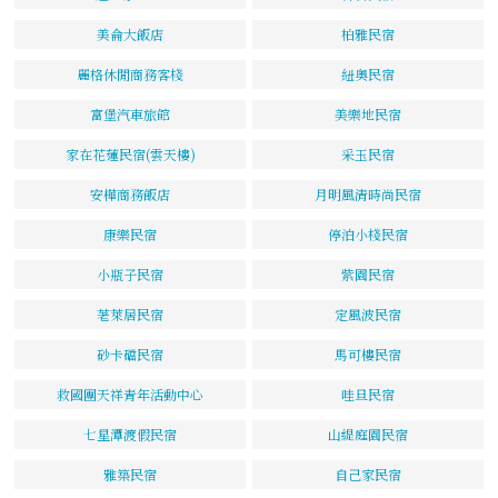
美侖大飯店
柏雅民宿
麗格休閒商務客棧
紐奧民宿
富堡汽車旅館
美樂地民宿
家在花蓮民宿(雲天樓)
采玉民宿
安樺商務飯店
月明風清時尚民宿
康樂民宿
停泊小棧民宿
小瓶子民宿
紫園民宿
荖萊居民宿
定風波民宿
砂卡礑民宿
馬可樓民宿
救國團天祥青年活動中心
哇旦民宿
七星潭渡假民宿
山緹庭園民宿
雅築民宿
自己家民宿