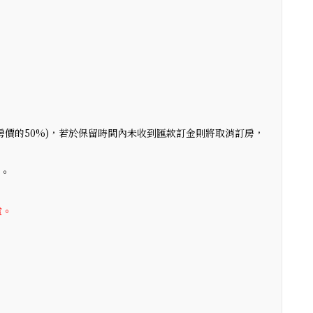
(房價的50%)，若於保留時間內未收到匯款訂金則將取消訂房，
】。
。
電。