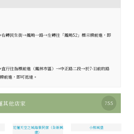
→右轉民生街→鳳鳴一路→左轉往「鳳鳴52」標示牌前進，即
直行往指標前進（鳳林市區）→中正路二段→於7-11前的路
示牌前進，即可抵達。
蓮其他店家
755
花蓮天空之城海景民宿（全新興
小熊城堡
建）