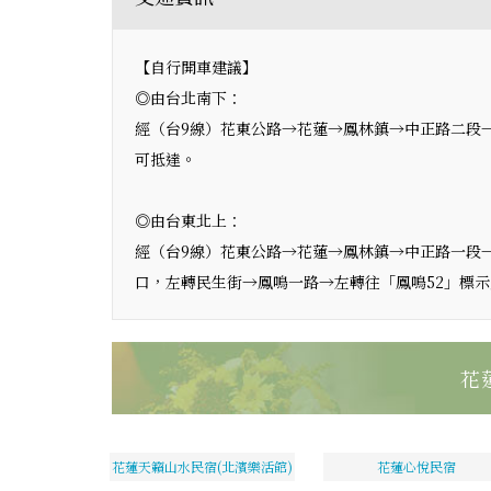
【自行開車建議】
◎由台北南下：
經（台9線）花東公路→花蓮→鳳林鎮→中正路二段
可抵達。
◎由台東北上：
經（台9線）花東公路→花蓮→鳳林鎮→中正路一段→
口，左轉民生街→鳳鳴一路→左轉往「鳳鳴52」標
花
花蓮天籟山水民宿(北濱樂活館)
花蓮心悅民宿