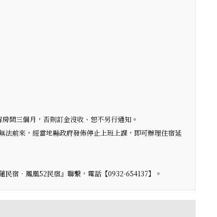
留房間三個月，否則訂金沒收、恕不另行通知。
無法前來，經當地縣政府發佈停止上班上課，即可辦理住宿延
．鳳凰52民宿』聯繫，電話【0932-654137】。