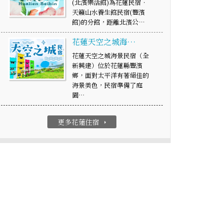
(北濱樂活館)為花蓮民宿‧
天籟山水養生館民宿(豐濱
館)的分館，距離北濱公…
花蓮天空之城海…
花蓮天空之城海景民宿（全
新興建）位於花蓮縣豐濱
鄉，面對太平洋有著絕佳的
海景美色，民宿準備了庭
園…
更多花蓮住宿
arrow_right