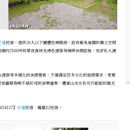
花蓮
民宿，提供30人以下團體包棟服務，設有極為寬闊的獨立空間
積約2500坪的草皮森林及綠色建築等精緻休閒設施，宛若私人渡
色建築等多樣化的休憩要素，不僅滿足您多元化的遊憩需求，更要
感受蟲聲鳥鳴不絕於耳的音樂重奏，體會山光水色充斥眼前的風光
4137】
花蓮
民宿．鳳凰52民宿。