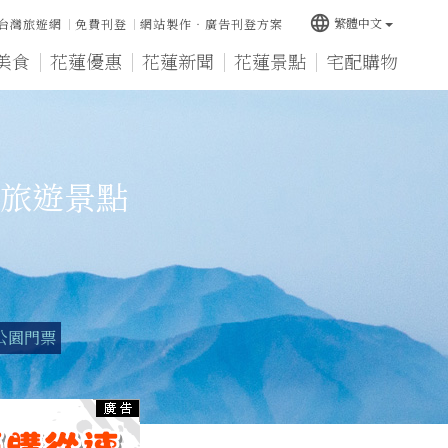
language
繁體中文
台灣旅遊網
免費刊登
網站製作‧廣告刊登方案
美食
花蓮優惠
花蓮新聞
花蓮景點
宅配購物
旅遊景點
公園門票