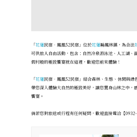
「
花蓮
民宿．鳳凰52民宿」位於
花蓮
縣鳳林鎮，為合法
可供旅人自由活動，包含：自然冷泉游泳池、人工湖、面
假村般的極致饗宴就在這裡，歡迎您前來體驗！
「
花蓮
民宿．鳳凰52民宿」結合森林、生態、休閒與綠
帶您深入體驗大自然的極致美好，讓您置身山林之中，
饗宴。
倘若您對旅途或行程有任何疑問，歡迎直接電洽【0932-65