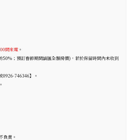
:00間來電
。
的50%；預訂春節期間請匯全額房價)，若於保留時間內未收到
926-746346】。
。
不負責。