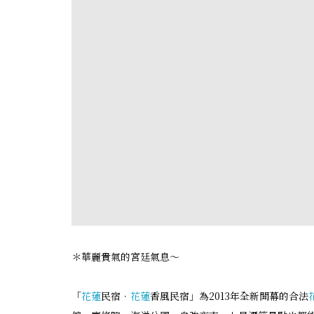
＊華麗貴氣的宮廷氣息～
「
花蓮
民宿．
花蓮
香風民宿」為2013年全新開幕的合法