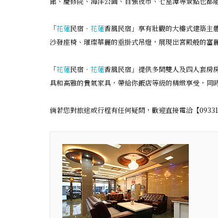
館、慶修院、海洋公園、自強夜市、七星潭等景點也都
「
花蓮
民宿．
花蓮
香風民宿」享有壯觀的大樓式建築主
沙發座椅、璀璨華麗的垂掛式吊燈，展現出宮殿般的富
「
花蓮
民宿．
花蓮
香風民宿」提供多間雙人及四人套房
具和高雅的貴氣家具，帶給你飯店等級的精緻享受，同
倘若您對旅途或行程有任何疑問，歡迎直接電洽【0933134