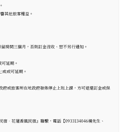
。
影響其他旅客權益。
保留房間三個月，否則訂金沒收、恕不另行通知。
或可延期。
七成或可延期。
政府或旅客所在地政府發佈停止上班上課，方可退還訂金或保
．花蓮香風民宿』聯繫，電話【0933134046楊先生、