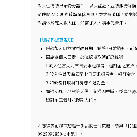
※入住時請出示身分證件，以供登記，並請繳清餘額
※晚間22：00過後請降低音量，勿大聲喧嘩，避免
※請依約定人數入住；如需加人，請事先告知。
【延期與退費說明】
匯款後若因故欲更改日期，請於7日前通知，可
因旅客個人因素，於確認後取消訂房說明：
1.於入住當天前三日要求退房者，退訂金之五成
2.於入住當天前四至七日要求退房者，退訂金之
3.如於當日取消訂房恕不退訂金。
如遇颱風、地震等天災，交通因中斷，經當地縣
留訂金三個月並擇期入住。
若您須要訂房或想進一步洽詢任何問題，請與『花蓮民宿
0925392850杜小姐】。