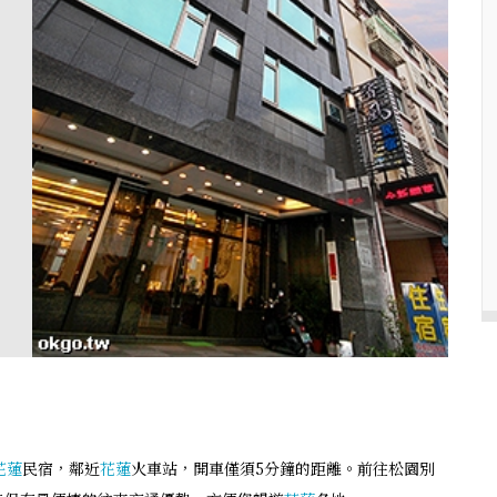
花蓮
民宿，鄰近
花蓮
火車站，開車僅須5分鐘的距離。前往松園別