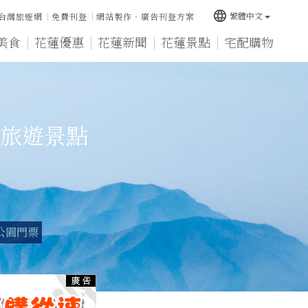
language
繁體中文
台灣旅遊網
免費刊登
網站製作‧廣告刊登方案
美食
花蓮優惠
花蓮新聞
花蓮景點
宅配購物
旅遊景點
公園門票