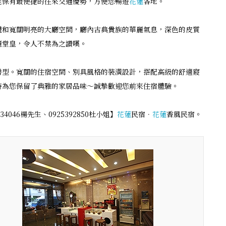
能保有最便捷的往來交通優勢，方便您暢遊
花蓮
各地。
體和寬闊明亮的大廳空間，廳內古典貴族的華麗氣息，深色的皮質
麗堂皇，令人不禁為之讚嘆。
房型。寬闊的住宿空間、別具風格的裝潢設計，搭配高級的舒適寢
時為您保留了典雅的家居品味～誠摯歡迎您前來住宿體驗。
046楊先生、0925392850杜小姐】
花蓮
民宿．
花蓮
香風民宿。