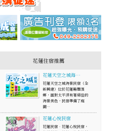
花蓮住宿推薦
花蓮天空之城海…
花蓮天空之城海景民宿（全
新興建）位於花蓮縣豐濱
鄉，面對太平洋有著絕佳的
海景美色，民宿準備了庭
園…
花蓮心悅民宿
花蓮民宿‧花蓮心悅民宿，