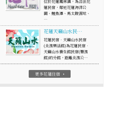
位於花蓮鳳林鎮，為合法花
蓮民宿，鄰近花蓮海洋公
園、鯉魚潭、馬太鞍濕地、
…
花蓮天籟山水民…
花蓮民宿‧天籟山水民宿
(北濱樂活館)為花蓮民宿‧
天籟山水養生館民宿(豐濱
館)的分館，距離北濱公…
更多花蓮住宿
arrow_right