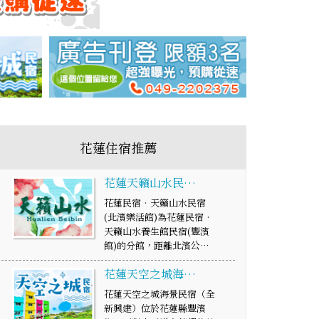
花蓮住宿推薦
花蓮天籟山水民…
花蓮民宿‧天籟山水民宿
(北濱樂活館)為花蓮民宿‧
天籟山水養生館民宿(豐濱
館)的分館，距離北濱公…
花蓮天空之城海…
花蓮天空之城海景民宿（全
新興建）位於花蓮縣豐濱