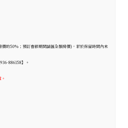
(房價的50%；預訂春節期間請匯全額房價)，若於保留時間內未
36-886158】。
。
電。