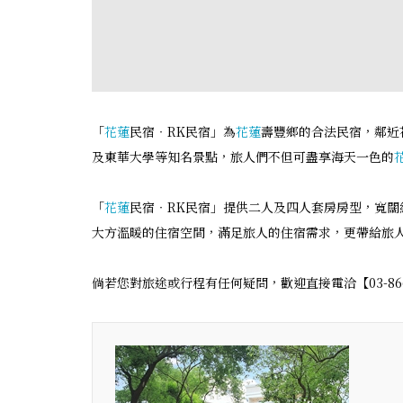
「
花蓮
民宿‧RK民宿」為
花蓮
壽豐鄉的合法民宿，鄰近
及東華大學等知名景點，旅人們不但可盡享海天一色的
「
花蓮
民宿‧RK民宿」提供二人及四人套房房型，寬
大方溫暖的住宿空間，滿足旅人的住宿需求，更帶給旅
倘若您對旅途或行程有任何疑問，歡迎直接電洽【03-866215