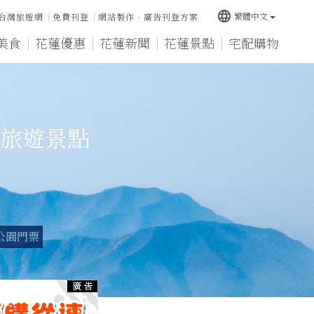
language
繁體中文
台灣旅遊網
免費刊登
網站製作‧廣告刊登方案
美食
花蓮優惠
花蓮新聞
花蓮景點
宅配購物
旅遊景點
公園門票