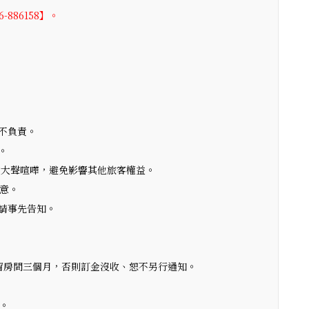
-886158】。
不負責。
。
勿大聲喧嘩，避免影響其他旅客權益。
意。
請事先告知。
留房間三個月，否則訂金沒收、恕不另行通知。
%。