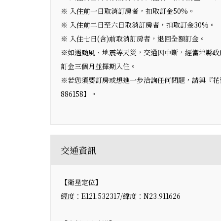
※ 入住前一日取消訂房者，扣取訂金50%。
※ 入住前二日至六日取消訂房者，扣取訂金30%。
※ 入住七日(含)前取消訂房者，退回全額訂金。
※如遇颱風、地震等天災，交通因中斷，經當地縣政
訂金三個月並擇期入住。
※若您須要訂房或想進一步洽詢任何問題，請與『花蓮民宿‧
886158】。
交通資訊
【衛星定位】
經度：E121.532317/緯度：N23.911626