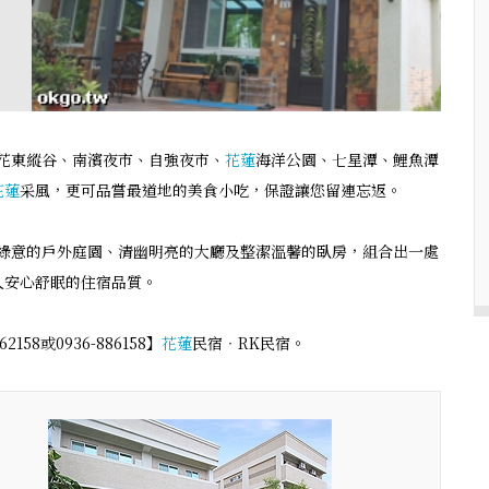
花東縱谷、南濱夜市、自強夜市、
花蓮
海洋公園、七星潭、鯉魚潭
花蓮
采風，更可品嘗最道地的美食小吃，保證讓您留連忘返。
闊綠意的戶外庭園、清幽明亮的大廳及整潔溫馨的臥房，組合出一處
人安心舒眠的住宿品質。
8或0936-886158】
花蓮
民宿‧RK民宿。