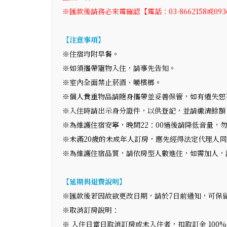
※匯款後請務必來電確認【電話：03-8662158或0936
【注意事項】
※住宿均附早餐。
※如須攜帶寵物入住，請事先告知。
※室內全面禁止菸酒、嚼檳榔。
※個人貴重物品請隨身攜帶並妥善保管，如有遺失恕
※入住時請出示身分證件，以供登記，並請繳清餘額
※為維護住宿安寧，晚間22：00過後請降低音量，
※未滿20歲的未成年人訂房，應先經得法定代理人同
※為維護住宿品質，請依房型人數進住，如需加人，
【延期與退費說明】
※匯款後若因故欲更改日期，請於7日前通知，可保
※取消訂房說明：
※ 入住日當日取消訂房或未入住者，扣取訂金 100