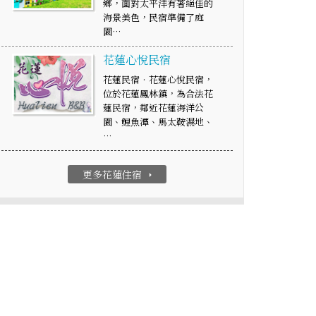
鄉，面對太平洋有著絕佳的
海景美色，民宿準備了庭
園…
花蓮心悅民宿
花蓮民宿‧花蓮心悅民宿，
位於花蓮鳳林鎮，為合法花
蓮民宿，鄰近花蓮海洋公
園、鯉魚潭、馬太鞍濕地、
…
更多花蓮住宿
arrow_right