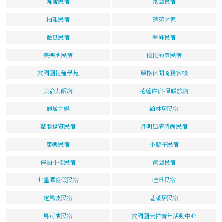
韓舍民宿
家園民宿
柏雅民宿
蓮苑之家
微風民宿
翠峰民宿
美樂地民宿
優比的家民宿
救國團花蓮學苑
麗格休閒商務客棧
美侖大飯店
花蓮住宿-溫暖旅店
傾城之戀
翰林居民宿
薇閣優質民宿
月明風清時尚民宿
康樂民宿
小瓶子民宿
停泊小棧民宿
紫園民宿
七星潭渡假民宿
哇旦民宿
定風波民宿
荖萊居民宿
馬可樓民宿
救國團天祥青年活動中心