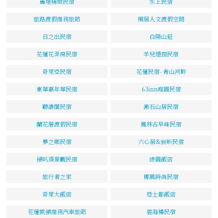
麗堤精緻民宿
水上民宿
旅路渡假商務旅館
桐居人文渡假空間
日之出民宿
白陽山莊
花蓮花弄房民宿
羊兒煙囪民宿
奇萊亞民宿
花蓮民宿- 青山河畔
東華嘉年華民宿
63inn庭園民宿
聽濤閣民宿
漱石山居民宿
蘭花厝渡假民宿
鳳林古早味民宿
夢之鄉民宿
六心居&宸昕民宿
掃叭頂景觀民宿
綠園飯店
旅行者之家
椰風時尚民宿
奇萊大飯店
亞士都飯店
花蓮凱頓商務汽車旅館
碧海樓民宿