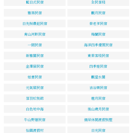
藍日式民宿
全民客棧
雅築民宿
觀月民宿
日先照農莊民宿
秦老爹民宿
青山河畔民宿
梅蘭民宿
一間民宿
海洋四季優質民宿
新雅閣民宿
東里客棧民宿
金澤居民宿
四季遊民宿
如意民宿
觀星水閣
元氣屋民宿
吉谷樂民宿
落羽松別館
邀月民宿
白色地中海
後山歲月民宿
牛山野厝民宿
倆呆休閒渡假別墅
怡園渡假村
日光民宿