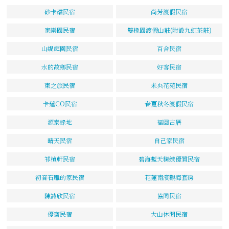
砂卡礑民宿
尚芳渡假民宿
家樂園民宿
雙橡園渡假山莊(附設九虹茶莊)
山緹庭園民宿
百合民宿
水的故鄉民宿
好客民宿
東之旅民宿
未央花苑民宿
卡蓮CO民宿
春夏秋冬渡假民宿
源泰綠地
福園古厝
晴天民宿
自己家民宿
祁楨軒民宿
碧海藍天精緻優質民宿
初音石雕的家民宿
花蓮南濱觀海套房
陳詩欣民宿
協同民宿
優齋民宿
大山休閒民宿