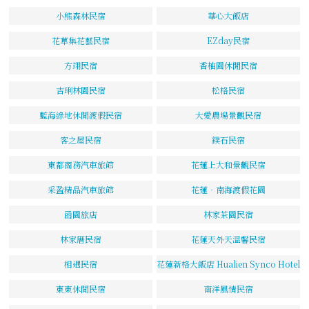
小熊森林民宿
華心大飯店
花草集花藝民宿
EZday民宿
方翊民宿
香柚園休閒民宿
吉琍林園民宿
松格民宿
藍海綠地休閒渡假民宿
大愛農場景觀民宿
客之屋民宿
鏷石民宿
東都商務汽車旅館
花蓮上大和景觀民宿
采盈精品汽車旅館
花蓮‧南海渡假花園
函園旅店
林家茶園民宿
林家厝民宿
花蓮天外天溫馨民宿
相遇民宿
花蓮新格大飯店 Hualien Synco Hotel
東東休閒民宿
南洋風情民宿