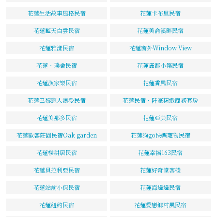
花蓮生活故事風格民宿
花蓮卡布里民宿
花蓮藍天白雲民宿
花蓮美侖溪畔民宿
花蓮雅漾民宿
花蓮窗外Window View
花蓮‧璞舍民宿
花蓮麗都小築民宿
花蓮漁家樂民宿
花蓮香風民宿
花蓮巴黎戀人浪漫民宿
花蓮民宿．阡豪精緻商務套房
花蓮美那多民宿
花蓮亞美民宿
花蓮歐客莊園民宿Oak garden
花蓮狗go快樂寵物民宿
花蓮樸耕居民宿
花蓮幸福163民宿
花蓮貝拉利亞民宿
花蓮好奇堂客棧
花蓮站前小保民宿
花蓮海邊邊民宿
花蓮紐約民宿
花蓮愛戀鄉村風民宿