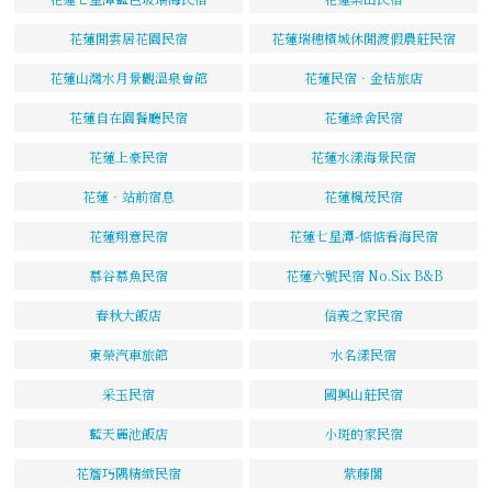
花蓮閒雲居花園民宿
花蓮瑞穗檳城休閒渡假農莊民宿
花蓮山灣水月景觀溫泉會館
花蓮民宿．金桔旅店
花蓮自在園餐廳民宿
花蓮綠舍民宿
花蓮上豪民宿
花蓮水漾海景民宿
花蓮‧站前宿息
花蓮楓茂民宿
花蓮翔意民宿
花蓮七星潭-惦惦看海民宿
慕谷慕魚民宿
花蓮六號民宿 No.Six B&B
春秋大飯店
信義之家民宿
東榮汽車旅館
水名漾民宿
采玉民宿
國興山莊民宿
藍天麗池飯店
小斑的家民宿
花簷巧隅精緻民宿
紫藤閣