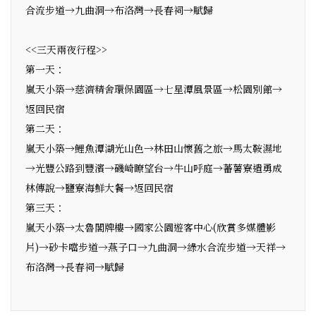
合流步道→九曲洞→布洛灣→長春祠→賦歸
<<三天兩夜行程>>
第一天：
嵐天小築→慈濟精舍環保園區→七星潭風景區→松園別館→
返回民宿
第二天：
嵐天小築→鯉魚潭湖光山色→林田山懷舊之旅→馬太鞍濕地
→光豐公路到豐濱→磯崎瞭望台→牛山呼庭→蕃薯寮遺勇成
林傳說→鹽寮海鮮大餐→返回民宿
第三天：
嵐天小築→太魯閣牌樓→國家公園遊客中心(欣賞多媒體影
片)→砂卡噹步道→燕子口→九曲洞→綠水合流步道→天祥→
布洛灣→長春祠→賦歸