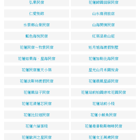
弘果民宿
花蓮歸園田居民宿
仁愛別館
山水商務旅店
水雲鄉山景民宿
山海閑情民宿
藍色海悅民宿
紅葉溫泉山莊
花蓮民宿～牧雲民宿
近月旭海渡假別墅
花蓮如果海．星海民宿
花蓮加勒比海民宿
花蓮民宿嵐天小築
星光山月禾園悅舍
花蓮法斯特渡假民宿
花蓮晨風星語民宿
花蓮風信子民宿
花蓮站前柏園綠地花園民宿
花蓮花漾蓮芯民宿
花蓮站前小棧
花蓮比拉迦民宿
花蓮小鯨魚民宿
花蓮六福客棧
花蓮曼普勒斯咖啡民宿
花蓮歐洲之星民宿
花蓮女王萬歲民宿