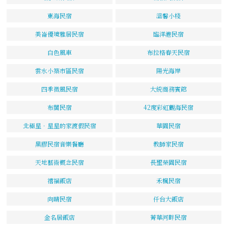
東海民宿
溫馨小棧
美崙優境雅居民宿
臨洋港民宿
白色風車
布拉格春天民宿
雲水小築市區民宿
陽光海岸
四季微風民宿
大統商務賓館
布閣民宿
42度彩虹觀海民宿
北極星．星星的家渡假民宿
華園民宿
黑膠民宿音樂餐廳
教師家民宿
天地藝術概念民宿
長聖榮園民宿
禧福飯店
禾楓民宿
向晴民宿
仟台大飯店
金名居飯店
菁華河畔民宿