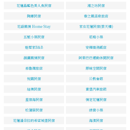
花蓮晶藍色美人魚民宿
湘之坊民宿
陶庫民宿
春之風溫泉旅店
花語風情 Home Stay
家在花蓮民宿(雲天樓)
五號小築民宿
菘庭小築
遊歷家B&B
安樺商務飯店
洄瀾風情民宿
阿里巴巴運動休閒民宿
那魯灣旅店
原味空間民宿
悅園民宿
公教會館
紐奧民宿
富堡汽車旅館
星宿海民宿
情定花蓮民宿
松蒲居民宿
綠窗小築
花蓮潘朵拉的希望城堡民宿
海濱民宿