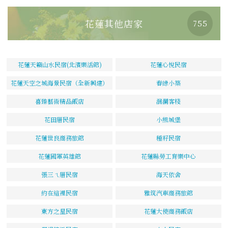
花蓮其他店家
755
花蓮天籟山水民宿(北濱樂活館)
花蓮心悅民宿
花蓮天空之城海景民宿（全新興建）
春綠小築
喜臻藝術精品飯店
洄瀾客棧
花田厝民宿
小熊城堡
花蓮世良商務旅館
種籽民宿
花蓮國軍英雄館
花蓮縣勞工育樂中心
張三ㄟ厝民宿
海天依舍
約在這裡民宿
雅筑汽車商務旅館
東方之星民宿
花蓮大使商務飯店