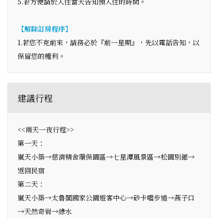
5.若方便請於入住當天告知預入住的時間。
【解除訂房程序】
1.若您不克前來，請務必於『前一星期』，先以電話告知，以
保留您的權利。
建議行程
<<兩天一夜行程>>
第一天：
嵐天小築→慈濟精舍環保園區→七星潭風景區→松園別館→
返回民宿
第二天：
嵐天小築→太魯閣國家公園遊客中心→砂卡噹步道→燕子口
→天然奇岩→綠水