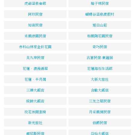
虎爺溫泉會館
柚子林民宿
阿珍民宿
蝴蝶谷溫泉渡假村
知音民宿
旭日山莊
禾風綠園民宿
和風陶花園民宿
赤科山林家金針花園
奇巧民宿
北九岸民宿
古著民宿-東籬居
花蓮‧浪漫滿屋
花蓮海石生活館
花蓮‧半月灣
大新大旅社
三德大飯店
合歡大飯店
統帥大飯店
三友之屋民宿
玫花休閒套房
月采風情民宿
新光旅社
伯爵民宿
威尼斯民宿
岱怡大飯店