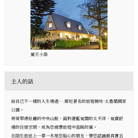
嵐天小築
主人的話
給自己不一樣的人生境遇….鄰近著名的旅遊勝地-太魯閣國家
公園。
背倚翠綠壯麗的中央山脈，面對湛藍寬闊的太平洋，寬廣舒
適的住宿空間，成為您疲憊旅程中溫暖的窩。
在陌生旅途上一草一木是您貼心的朋友，帶您認識最真實且