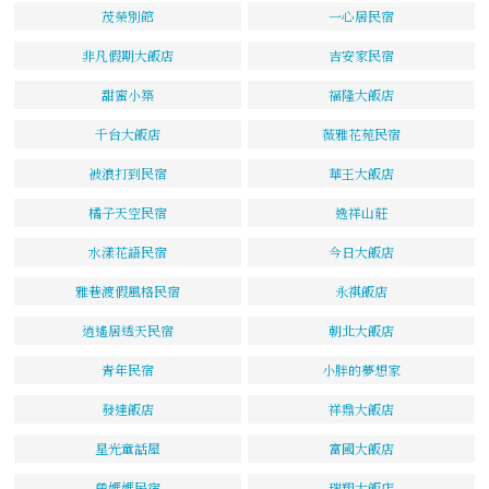
茂榮別館
一心居民宿
非凡假期大飯店
吉安家民宿
甜蜜小築
福隆大飯店
千台大飯店
薇雅花苑民宿
被浪打到民宿
華王大飯店
橘子天空民宿
逸祥山莊
水漾花語民宿
今日大飯店
雅巷渡假風格民宿
永祺飯店
逍遙居透天民宿
朝北大飯店
青年民宿
小胖的夢想家
發達飯店
祥鼎大飯店
星光童話屋
富國大飯店
曾媽媽民宿
瑞翔大飯店