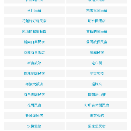
皇佳民宿
來來我家民宿
花蓮好好玩民宿
明水園飯店
瑛瑛的秘密花園
富裕的家民宿
新向日葵民宿
霖園渡假民宿
亞都海景飯店
家庭民宿
新宿旅館
定心閣
玫瑰花園民宿
花東客棧
海濱大飯店
過院來
海角樂園民宿
陶陶居山莊
花崗民宿
好所在休閒民宿
新城堡民宿
青葉旅館
水悅雅築
溫家堡民宿