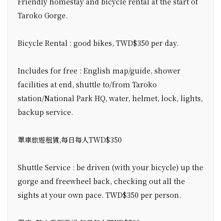
Friendly homestay and bicycle rental at the start of
Taroko Gorge.
Bicycle Rental : good bikes, TWD$350 per day.
Includes for free : English map/guide, shower
facilities at end, shuttle to/from Taroko
station/National Park HQ, water, helmet, lock, lights,
backup service.
單車旅遊租賃,每日每人TWD$350
Shuttle Service : be driven (with your bicycle) up the
gorge and freewheel back, checking out all the
sights at your own pace. TWD$350 per person.