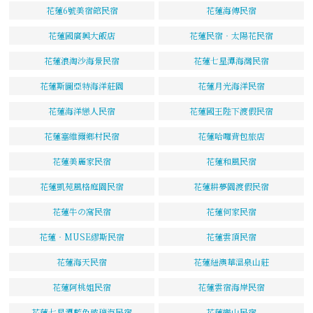
花蓮6號美宿館民宿
花蓮海傳民宿
花蓮國廣興大飯店
花蓮民宿‧太陽花民宿
花蓮浪淘沙海景民宿
花蓮七星潭海灣民宿
花蓮斯圖亞特海洋莊園
花蓮月光海洋民宿
花蓮海洋戀人民宿
花蓮國王陛下渡假民宿
花蓮塞維爾鄉村民宿
花蓮哈囉背包旅店
花蓮美麗家民宿
花蓮和風民宿
花蓮凱苑風格庭園民宿
花蓮耕夢園渡假民宿
花蓮牛の窩民宿
花蓮何家民宿
花蓮‧MUSE繆斯民宿
花蓮雲頂民宿
花蓮海天民宿
花蓮紐澳華溫泉山莊
花蓮阿桃姐民宿
花蓮雲宿海岸民宿
花蓮七星潭藍色玻璃海民宿
花蓮樂山民宿