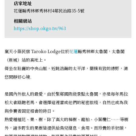
店家地址
花蓮縣秀林鄉秀林村4鄰民治路35-5號
相關網站
https://shop.okgo.tw/963
嵐天小築民宿 Taroko Lodge位於
花蓮
縣秀林鄉太魯閣，太魯閣
（新城）站的高地上。
倚坐在壯麗的中央山脈，近眺浩瀚的太平洋，簡樸有致的綠野，清
悠閒靜好心境.
是國內外旅人的最愛，由於緊鄰國際級景點太魯閣，亦是每年馬拉
松大會路跑老馬，會選擇這裡當成他們的秘密旅棧，自然也成為我
與參賽者固定相會的時日。
熱愛種植花、果、樹，除了高大的樟樹、龍柏、小葉欖仁……等樹
外，諸多野生的果樹皆提供給鳥兒棲息、食用。而珍貴的羊奶頭，