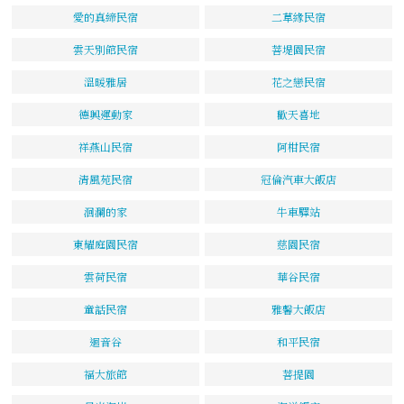
愛的真締民宿
二草緣民宿
雲天別館民宿
菩堤園民宿
溫暖雅居
花之戀民宿
德興運動家
歡天喜地
祥燕山民宿
阿柑民宿
清風苑民宿
冠倫汽車大飯店
洄瀾的家
牛車驛站
東耀庭園民宿
慈園民宿
雲荷民宿
華谷民宿
童話民宿
雅馨大飯店
迴音谷
和平民宿
福大旅館
菩提園