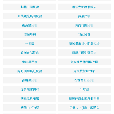
越牆工園民宿
理想大地渡假飯店
米棧觀光農園民宿
海巢民宿
山海戀民宿
莫內花園民宿
海揚農莊
我的民宿
一笑園
新城堡縱谷休閒農牧場
香榭童話民宿
鳳凰花園別墅民宿
水泮居民宿
新光兆豐休閒農牧場
綠野仙蹤農莊民宿
馬太鞍拉藍的家
晶暘屋民宿
石梯灣118民宿
加魯灣渡假村
千草園
瑞雄溫泉旅館
瑞穗靜廬生態渡假別墅
瑞穗山下的厝
信號ㄎㄚ(腳)ㄟ厝民宿