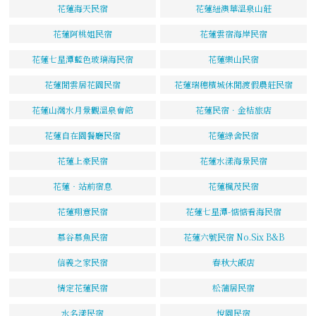
花蓮海天民宿
花蓮紐澳華溫泉山莊
花蓮阿桃姐民宿
花蓮雲宿海岸民宿
花蓮七星潭藍色玻璃海民宿
花蓮樂山民宿
花蓮閒雲居花園民宿
花蓮瑞穗檳城休閒渡假農莊民宿
花蓮山灣水月景觀溫泉會館
花蓮民宿．金桔旅店
花蓮自在園餐廳民宿
花蓮綠舍民宿
花蓮上豪民宿
花蓮水漾海景民宿
花蓮‧站前宿息
花蓮楓茂民宿
花蓮翔意民宿
花蓮七星潭-惦惦看海民宿
慕谷慕魚民宿
花蓮六號民宿 No.Six B&B
信義之家民宿
春秋大飯店
情定花蓮民宿
松蒲居民宿
水名漾民宿
悅園民宿