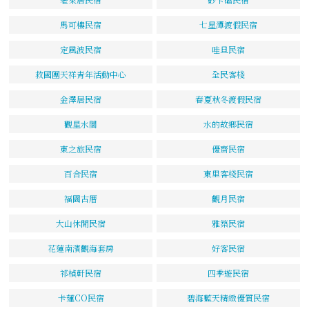
馬可樓民宿
七星潭渡假民宿
定風波民宿
哇旦民宿
救國團天祥青年活動中心
全民客棧
金澤居民宿
春夏秋冬渡假民宿
觀星水閣
水的故鄉民宿
東之旅民宿
優齋民宿
百合民宿
東里客棧民宿
福園古厝
觀月民宿
大山休閒民宿
雅築民宿
花蓮南濱觀海套房
好客民宿
祁楨軒民宿
四季遊民宿
卡蓮CO民宿
碧海藍天精緻優質民宿