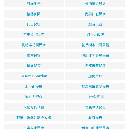
河堤雅舍
蝶泊遠近農園
拾穗田園
海風田莊民宿
假日民宿
戲海民宿
花東縱谷民宿
阿季大飯店
曼特寧花園民宿
花草樹木田園景觀
香村民宿
假期休閒廣場民宿
桔園民宿
樹窩優質民宿
Banana Gardan
加南美地
水牛山民宿
藍海風情海景民宿
遠來大飯店
山合院民宿
悅庭渡假花園
微風星情民宿
花蓮‧逸翠軒高級會館
聆海民宿
平常人家民宿
鯉魚山莊休閒民宿