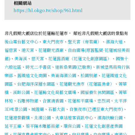
相關網站
https://hl.okgo.tw/shop/961.html
非凡假期大飯店位於花蓮縣花蓮市， 鄰近非凡假期大飯店的景點有
後山電台藝文中心
、
東大門夜市
、
聖天宮（帝君廟）
、
濱海大道
、
福慈宮
、
港天宮
、
花蓮觀光酒廠
、
自由廣場(原舊監獄-花蓮城垣美術
館)
、
美崙溪
、
慈天宮
、
花蓮舊酒廠（花蓮文化創意園區）
、
國強十
六股社區
、
時光二手書店
、
達新桑果園(已歇業)
、
新城堡馬術飛行俱
樂部
、
舊鐵道文化商圈
、
美崙海濱公園
、
松園別館
、
花蓮鐵道文化
園區
、
台肥海洋深層水園區
、
花蓮觀光漁市（花蓮區漁會）
、
菁華
橋、溪畔公園
、
花蓮縣文化局藝文廣場
、
國褔養生休閒園區
、
菁華
林苑
、
石雕博物館
、
合賓清香園
、
花蓮和平廣場
、
忠烈祠
、
太平洋
3D地景公園
、
城隍廟
、
石藝大街
、
自強夜市(已遷至東大門夜市)
、
花蓮港景觀橋
、
北濱公園
、
火車站遊客資訊中心
、
濱海扶輪公園
、
延平王廟
、
蔡平陽木雕藝術館
、
環保公園
、
花蓮文化創意產業園
區
、
花蓮市農會遊客中心
、
將軍府
、
向日廣場
、
自由廣場
、
南濱公