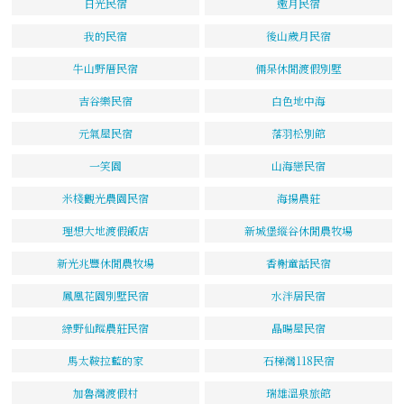
日光民宿
邀月民宿
我的民宿
後山歲月民宿
牛山野厝民宿
倆呆休閒渡假別墅
吉谷樂民宿
白色地中海
元氣屋民宿
落羽松別館
一笑園
山海戀民宿
米棧觀光農園民宿
海揚農莊
理想大地渡假飯店
新城堡縱谷休閒農牧場
新光兆豐休閒農牧場
香榭童話民宿
鳳凰花園別墅民宿
水泮居民宿
綠野仙蹤農莊民宿
晶暘屋民宿
馬太鞍拉藍的家
石梯灣118民宿
加魯灣渡假村
瑞雄溫泉旅館