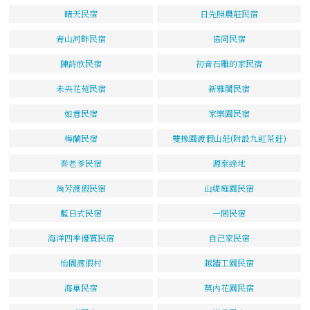
晴天民宿
日先照農莊民宿
青山河畔民宿
協同民宿
陳詩欣民宿
初音石雕的家民宿
未央花苑民宿
新雅閣民宿
如意民宿
家樂園民宿
梅蘭民宿
雙橡園渡假山莊(附設九虹茶莊)
秦老爹民宿
源泰綠地
尚芳渡假民宿
山緹庭園民宿
藍日式民宿
一間民宿
海洋四季優質民宿
自己家民宿
怡園渡假村
越牆工園民宿
海巢民宿
莫內花園民宿