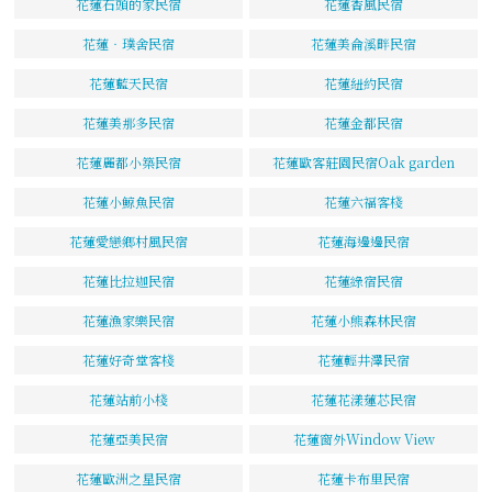
花蓮石頭的家民宿
花蓮香風民宿
花蓮‧璞舍民宿
花蓮美侖溪畔民宿
花蓮藍天民宿
花蓮紐約民宿
花蓮美那多民宿
花蓮金都民宿
花蓮麗都小築民宿
花蓮歐客莊園民宿Oak garden
花蓮小鯨魚民宿
花蓮六福客棧
花蓮愛戀鄉村風民宿
花蓮海邊邊民宿
花蓮比拉迦民宿
花蓮綠宿民宿
花蓮漁家樂民宿
花蓮小熊森林民宿
花蓮好奇堂客棧
花蓮輕井澤民宿
花蓮站前小棧
花蓮花漾蓮芯民宿
花蓮亞美民宿
花蓮窗外Window View
花蓮歐洲之星民宿
花蓮卡布里民宿