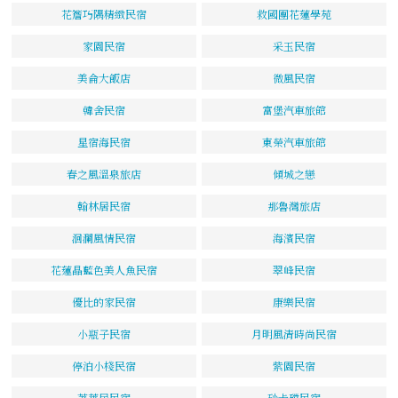
花簷巧隅精緻民宿
救國團花蓮學苑
家園民宿
采玉民宿
美侖大飯店
微風民宿
韓舍民宿
富堡汽車旅館
星宿海民宿
東榮汽車旅館
春之風溫泉旅店
傾城之戀
翰林居民宿
那魯灣旅店
洄瀾風情民宿
海濱民宿
花蓮晶藍色美人魚民宿
翠峰民宿
優比的家民宿
康樂民宿
小瓶子民宿
月明風清時尚民宿
停泊小棧民宿
紫園民宿
荖萊居民宿
砂卡礑民宿