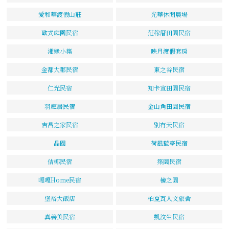
愛和華渡假山莊
光華休閒農場
歐式庭園民宿
莊稼厝田園民宿
湘緣小築
映月渡假套房
金都大郡民宿
東之谷民宿
仁光民宿
知卡宣田園民宿
羽庭居民宿
金山角田園民宿
吉昌之家民宿
別有天民宿
晶園
荷風藍亭民宿
佶椰民宿
築園民宿
嘎嘎Home民宿
檜之園
堡裕大飯店
柏夏瓦人文旅舍
真善美民宿
凱汶生民宿