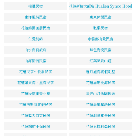
相遇民宿
花蓮新格大飯店 Hualien Synco Hotel
南洋風情民宿
東東休閒民宿
花蓮歸園田居民宿
弘果民宿
仁愛別館
水雲鄉山景民宿
山水商務旅店
藍色海悅民宿
山海閑情民宿
紅葉溫泉山莊
花蓮民宿～牧雲民宿
近月旭海渡假別墅
花蓮如果海．星海民宿
花蓮加勒比海民宿
花蓮民宿嵐天小築
星光山月禾園悅舍
花蓮法斯特渡假民宿
花蓮晨風星語民宿
花蓮藍天白雲民宿
花蓮洄瀾雅舍民宿
花蓮站前小保民宿
花蓮貝拉利亞民宿