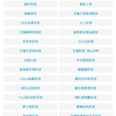
種籽民宿
春綠小築
洄瀾客棧
花蓮大使商務飯店
約在這裡民宿
水上民宿
花蓮國軍英雄館
喜臻藝術精品飯店
奇萊亞民宿
日之出民宿
花蓮花弄房民宿
花蓮民宿- 青山河畔
白陽山莊
羊兒煙囪民宿
東華嘉年華民宿
聽濤閣民宿
63inn庭園民宿
鳳林古早味民宿
漱石山居民宿
蘭花厝渡假民宿
六心居&宸昕民宿
掃叭頂景觀民宿
夢之鄉民宿
椰風時尚民宿
碧海樓民宿
花蓮凱頓商務汽車旅館