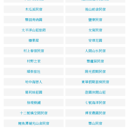
木瓜溪民宿
後山前舍民宿
豐田肯納園
鹽寮民宿
太平洋山莊旅館
女窩民宿
糖果屋
安琪花園
村上春宿民宿
人間山水民宿
村野之家
豐廬居民宿
順泰旅社
陽光假期民宿
地中海戀人
東華假期套房民宿
葛莉絲莊園
澄園休閒山莊
發現樹湖
七號海洋民宿
十二號橋空間民宿
傅家農園民宿
鯉魚潭瑚光山舍民宿
豐山民宿