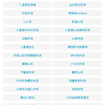
七星潭望海樓
金色陽光民宿
安莊民宿
瑪嚕宿malusu
Lee 舍
凱鑫山莊
太魯閣神秘谷民宿
太魯閣山海風情民宿
谷園民宿
山寨民宿
太魯閣旅社
櫻田野休閒農場
長霖山莊休閒農園民宿
綠中海民宿
麗園山莊
沙古拉民宿
宇馨藝民宿
觀雲山莊
佳佳民宿魔術城堡
翔廬渡假民宿
立德布洛灣山月邨
海燕旅館
鳳冠大飯店
天祥晶華渡假酒店