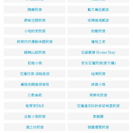
陶庫民宿
藍天麗池飯店
原味空間民宿
安樺商務飯店
小斑的家民宿
柏雅民宿
阿里巴巴運動休閒民宿
蓮苑之家
國興山莊民宿
花語風情 Home Stay
菘庭小築
家在花蓮民宿(雲天樓)
花蓮住宿-溫暖旅店
紐奧民宿
麗格休閒商務客棧
綠窗小築
公教會館
美樂地民宿
遊歷家B&B
花蓮潘朵拉的希望城堡民宿
五號小築民宿
紫藤閣
湘之坊民宿
薇閣優質民宿