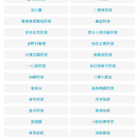
定心閣
二草緣民宿
雅巷渡假風格民宿
童話民宿
來來我家民宿
雲水小築市區民宿
吉野村風情
純色主義民宿
玫瑰花園民宿
清風苑民宿
一心居民宿
布拉格春天民宿
向晴民宿
三德大飯店
迴音谷
海角樂園民宿
青年民宿
茂榮別館
皇佳民宿
新宿旅館
菩提園
小胖的夢想家
青葉旅館
溫暖雅居