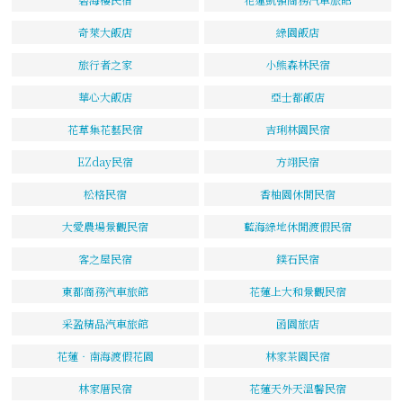
奇萊大飯店
綠園飯店
旅行者之家
小熊森林民宿
華心大飯店
亞士都飯店
花草集花藝民宿
吉琍林園民宿
EZday民宿
方翊民宿
松格民宿
香柚園休閒民宿
大愛農場景觀民宿
藍海綠地休閒渡假民宿
客之屋民宿
鏷石民宿
東都商務汽車旅館
花蓮上大和景觀民宿
采盈精品汽車旅館
函園旅店
花蓮‧南海渡假花園
林家茶園民宿
林家厝民宿
花蓮天外天溫馨民宿