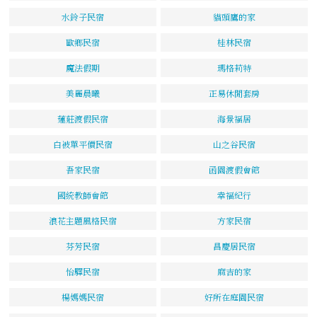
水鈴子民宿
貓頭鷹的家
歐鄉民宿
桂林民宿
魔法假期
瑪格莉特
美麗晨曦
正易休閒套房
蓮莊渡假民宿
海景福居
白被單平價民宿
山之谷民宿
吾家民宿
函園渡假會館
國統教師會館
幸福紀行
浪花主題風格民宿
方家民宿
芬芳民宿
昌慶居民宿
怡驛民宿
麻吉的家
楊媽媽民宿
好所在庭園民宿