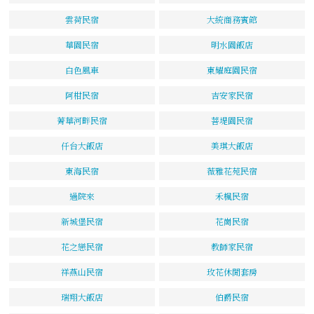
雲荷民宿
大統商務賓館
華園民宿
明水園飯店
白色風車
東耀庭園民宿
阿柑民宿
吉安家民宿
菁華河畔民宿
菩堤園民宿
仟台大飯店
美琪大飯店
東海民宿
薇雅花苑民宿
過院來
禾楓民宿
新城堡民宿
花崗民宿
花之戀民宿
教師家民宿
祥燕山民宿
玫花休閒套房
瑞翔大飯店
伯爵民宿