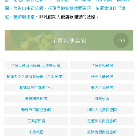
園
、
美崙山中正公園
、
花蓮漁港賞鯨休閒碼頭
、
花蓮北濱自行車
道
、
慈濟靜思堂
、非凡假期大飯店歡迎您的蒞臨。
花蓮其他店家
755
花蓮天籟山水民宿(北濱樂活館)
花蓮心悅民宿
花蓮天空之城海景民宿（全新興建）
張三ㄟ厝民宿
花蓮縣勞工育樂中心
東方之星民宿
麗堤精緻民宿
海天依舍
雅筑汽車商務旅館
桐居人文渡假空間
花田厝民宿
花蓮世良商務旅館
小熊城堡
旅路渡假商務旅館