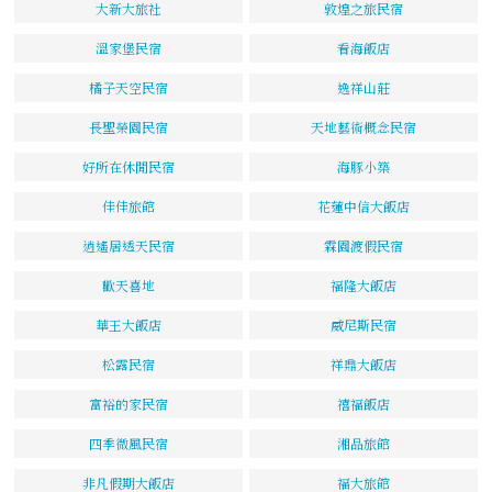
大新大旅社
敦煌之旅民宿
溫家堡民宿
看海飯店
橘子天空民宿
逸祥山莊
長聖榮園民宿
天地藝術概念民宿
好所在休閒民宿
海豚小築
佳佳旅館
花蓮中信大飯店
逍遙居透天民宿
霖園渡假民宿
歡天喜地
福隆大飯店
華王大飯店
威尼斯民宿
松露民宿
祥鼎大飯店
富裕的家民宿
禧福飯店
四季微風民宿
湘品旅館
非凡假期大飯店
福大旅館