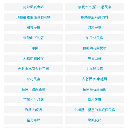
虎爺溫泉會館
信號ㄎㄚ(腳)ㄟ厝民宿
瑞穗靜廬生態渡假別墅
蝴蝶谷溫泉渡假村
知音民宿
阿珍民宿
瑞穗山下的厝
柚子林民宿
千草園
和風陶花園民宿
禾風綠園民宿
旭日山莊
赤科山林家金針花園
北九岸民宿
奇巧民宿
古著民宿-東籬居
花蓮‧浪漫滿屋
花蓮海石生活館
花蓮‧半月灣
聖地牙哥
海濱大飯店
北極星．星星的家渡假民宿
星光海岸
龍興賓館