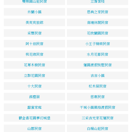
雙橡園山莊民宿
立霧客棧
米蘭小鎮
恩典之家民宿
美爽爽旅館
南埔休閒民宿
采豐民宿
花欣蘭園民宿
阿土伯民宿
小王子精緻民宿
桃花緣民宿
水月花都民宿
花草木樹民宿
蓮園渡假別墅民宿
立群花園民宿
吉吉小鎮
十大民宿
松木居民宿
滌塵居
慈惠民宿
甜蜜家庭
干城小鎮風格渡假民宿
鬱金香花園夢幻城堡
三采吉光家花蓮民宿
山郡民宿
白楊山莊民宿