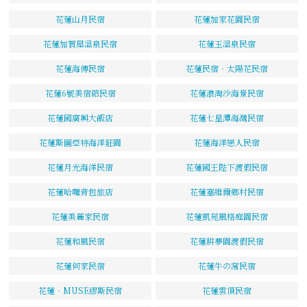
花蓮山月民宿
花蓮加家花園民宿
花蓮加賀屋溫泉民宿
花蓮玉溫泉民宿
花蓮海傳民宿
花蓮民宿‧太陽花民宿
花蓮6號美宿館民宿
花蓮浪淘沙海景民宿
花蓮國廣興大飯店
花蓮七星潭海灣民宿
花蓮斯圖亞特海洋莊園
花蓮海洋戀人民宿
花蓮月光海洋民宿
花蓮國王陛下渡假民宿
花蓮哈囉背包旅店
花蓮塞維爾鄉村民宿
花蓮美麗家民宿
花蓮凱苑風格庭園民宿
花蓮和風民宿
花蓮耕夢園渡假民宿
花蓮何家民宿
花蓮牛の窩民宿
花蓮‧MUSE繆斯民宿
花蓮雲頂民宿