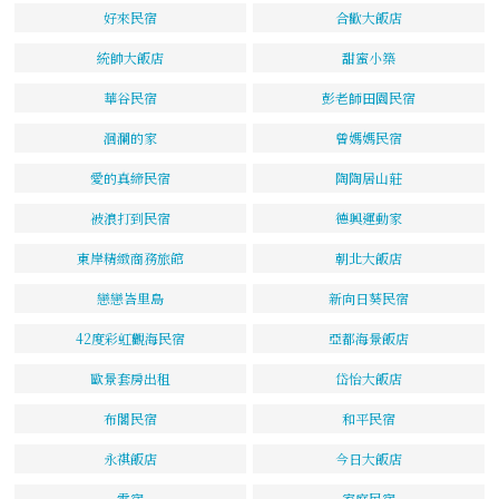
好來民宿
合歡大飯店
統帥大飯店
甜蜜小築
華谷民宿
彭老師田園民宿
洄瀾的家
曾媽媽民宿
愛的真締民宿
陶陶居山莊
被浪打到民宿
德興運動家
東岸精緻商務旅館
朝北大飯店
戀戀峇里島
新向日葵民宿
42度彩虹觀海民宿
亞都海景飯店
歐景套房出租
岱怡大飯店
布閣民宿
和平民宿
永祺飯店
今日大飯店
雲宿
家庭民宿