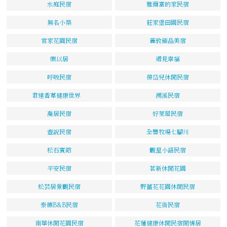
水庭民宿
雅爾富的家民宿
無名小築
莊家堡田園民宿
官家花園民宿
麗敦極品美宿
樂以居
遇見幸福
呼吸民宿
葆岱兒休閒民宿
君達香草健康世界
溯溪民宿
喬居民宿
好萊屋民宿
壺說民宿
全豐牧場七腳川
松石賓館
觀星小語民宿
平安民宿
茗新休閒花園
松芸居景觀民宿
野薑花花園休閒民宿
泰德B&B民宿
花術民宿
南華休閒花園民宿
花蓮健康休閒民宿閒情居