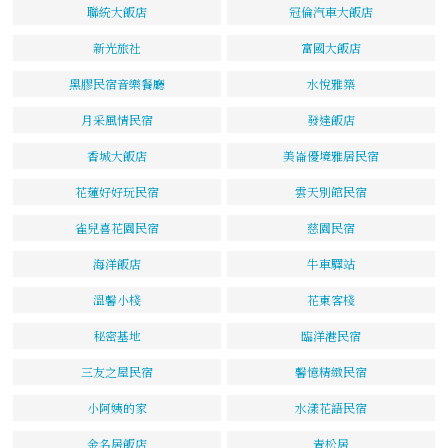
聯統大飯店
冠倫汽車大飯店
新光旅社
富國大飯店
黑膠民宿音樂餐廳
水悅雅築
月采風情民宿
發達飯店
香城大飯店
美崙優境雅居民宿
花蓮好好玩民宿
雲天別館民宿
雀兒喜花園民宿
慈園民宿
海洋飯店
牛車驛站
溫馨小棧
花東客棧
秘密基地
臨洋港民宿
三友之屋民宿
馨憶精緻民宿
小阿姨的家
水漾花語民宿
金名居飯店
青松居