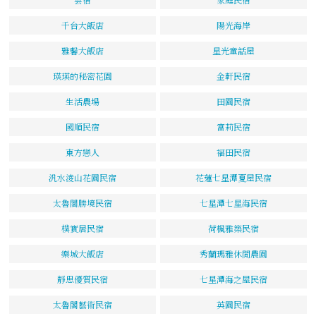
千台大飯店
陽光海岸
雅馨大飯店
星光童話屋
瑛瑛的秘密花園
金軒民宿
生活農場
田園民宿
國順民宿
富莉民宿
東方戀人
福田民宿
汎水淩山花園民宿
花蓮七星潭夏屋民宿
太魯閣勝境民宿
七星潭七星海民宿
樸實居民宿
荷楓雅築民宿
樂城大飯店
秀蘭瑪雅休閒農園
靜思優質民宿
七星潭海之屋民宿
太魯閣藝術民宿
英園民宿