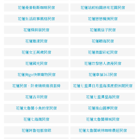
花蓮曼普勒斯咖啡民宿
花蓮站前柏園綠地花園民宿
花蓮生活故事風格民宿
花蓮戀戀楓情民宿
花蓮樸耕居民宿
花蓮風信子民宿
花蓮雅漾民宿
花蓮聽海民宿
花蓮女王萬歲民宿
花蓮微甜彩虹民宿
花蓮國光民宿
花蓮巴黎戀人浪漫民宿
花蓮狗go快樂寵物民宿
花蓮幸福163民宿
花蓮民宿．阡豪精緻商務套房
花蓮七星潭日月星海濱渡假休閒民宿
花蓮古井民宿
花蓮七星潭星海民宿
花蓮太魯閣小魚的家民宿
花蓮後山圓夢民宿
花蓮七海灣民宿
花蓮太魯閣樺城民宿
花蓮阿魯娃藝宿館
花蓮太魯閣峽林咖啡農莊民宿