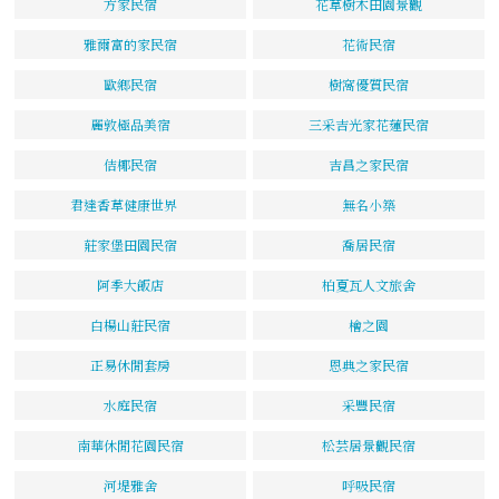
方家民宿
花草樹木田園景觀
雅爾富的家民宿
花術民宿
歐鄉民宿
樹窩優質民宿
麗敦極品美宿
三采吉光家花蓮民宿
佶椰民宿
吉昌之家民宿
君達香草健康世界
無名小築
莊家堡田園民宿
喬居民宿
阿季大飯店
柏夏瓦人文旅舍
白楊山莊民宿
檜之園
正易休閒套房
恩典之家民宿
水庭民宿
采豐民宿
南華休閒花園民宿
松芸居景觀民宿
河堤雅舍
呼吸民宿