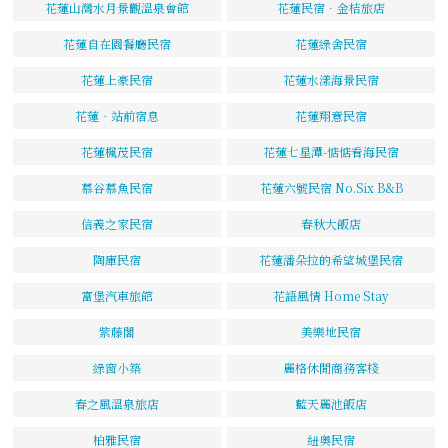
花蓮山灣水月景觀溫泉會館
花蓮民宿．金桔旅店
花蓮自在園餐廳民宿
花蓮綠舍民宿
花蓮上豪民宿
花蓮水漾海景民宿
花蓮‧站前宿息
花蓮翔意民宿
花蓮楓茂民宿
花蓮七星潭-惦惦看海民宿
慕谷慕魚民宿
花蓮六號民宿 No.Six B&B
信義之家民宿
春秋大飯店
陶庫民宿
花蓮潘朵拉的希望城堡民宿
富堡汽車旅館
花語風情 Home Stay
紫藤閣
美樂地民宿
綠窗小築
麗格休閒商務客棧
春之風溫泉旅店
藍天麗池飯店
柏雅民宿
紐奧民宿