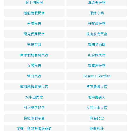
阿土伯民宿
真善美民宿
蓮莊渡假民宿
湘緣小築
吾家民宿
好萊屋民宿
陽光假期民宿
後山前舍民宿
安琪花園
豐田肯納園
東華假期套房民宿
山合院民宿
女窩民宿
豐廬居民宿
豐山民宿
Banana Gardan
藍海風情海景民宿
傅家農園民宿
水牛山民宿
地中海戀人
村上春宿民宿
人間山水民宿
悅庭渡假花園
聆海民宿
花蓮‧逸翠軒高級會館
順泰旅社