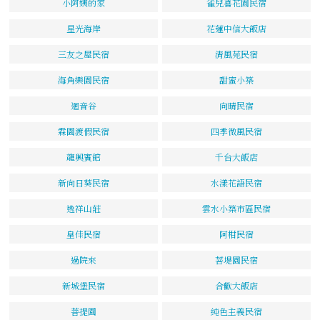
小阿姨的家
雀兒喜花園民宿
星光海岸
花蓮中信大飯店
三友之屋民宿
清風苑民宿
海角樂園民宿
甜蜜小築
迴音谷
向晴民宿
霖園渡假民宿
四季微風民宿
龍興賓館
千台大飯店
新向日葵民宿
水漾花語民宿
逸祥山莊
雲水小築市區民宿
皇佳民宿
阿柑民宿
過院來
菩堤園民宿
新城堡民宿
合歡大飯店
菩提園
純色主義民宿