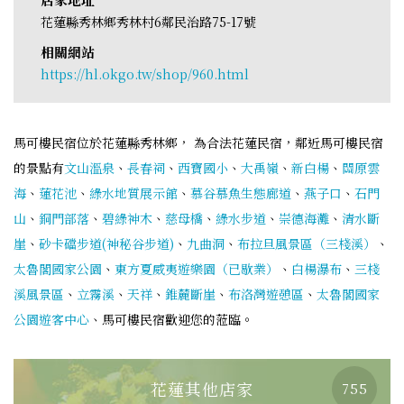
花蓮縣秀林鄉秀林村6鄰民治路75-17號
相關網站
https://hl.okgo.tw/shop/960.html
馬可樓民宿位於花蓮縣秀林鄉， 為合法花蓮民宿，鄰近馬可樓民宿
的景點有
文山溫泉
、
長春祠
、
西寶國小
、
大禹嶺
、
新白楊
、
關原雲
海
、
蓮花池
、
綠水地質展示館
、
慕谷慕魚生態廊道
、
燕子口
、
石門
山
、
銅門部落
、
碧綠神木
、
慈母橋
、
綠水步道
、
崇德海灘
、
清水斷
崖
、
砂卡礑步道(神秘谷步道)
、
九曲洞
、
布拉旦風景區（三棧溪）
、
太魯閣國家公園
、
東方夏威夷遊樂園（已歇業）
、
白楊瀑布
、
三棧
溪風景區
、
立霧溪
、
天祥
、
錐麓斷崖
、
布洛灣遊憩區
、
太魯閣國家
公園遊客中心
、馬可樓民宿歡迎您的蒞臨。
花蓮其他店家
755