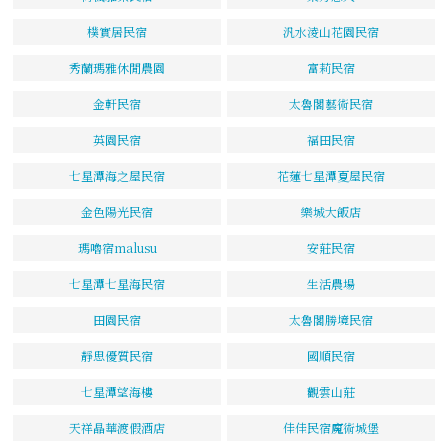
樸實居民宿
汎水淩山花園民宿
秀蘭瑪雅休閒農園
富莉民宿
金軒民宿
太魯閣藝術民宿
英園民宿
福田民宿
七星潭海之屋民宿
花蓮七星潭夏屋民宿
金色陽光民宿
樂城大飯店
瑪嚕宿malusu
安莊民宿
七星潭七星海民宿
生活農場
田園民宿
太魯閣勝境民宿
靜思優質民宿
國順民宿
七星潭望海樓
觀雲山莊
天祥晶華渡假酒店
佳佳民宿魔術城堡