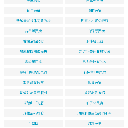
日光民宿
我的民宿
新城堡縱谷休閒農牧場
理想大地渡假飯店
吉谷樂民宿
牛山野厝民宿
香榭童話民宿
水泮居民宿
鳳凰花園別墅民宿
新光兆豐休閒農牧場
晶暘屋民宿
馬太鞍拉藍的家
綠野仙蹤農莊民宿
石梯灣118民宿
加魯灣渡假村
知音民宿
蝴蝶谷溫泉渡假村
虎爺溫泉會館
瑞穗山下的厝
柚子林民宿
瑞雄溫泉旅館
瑞穗靜廬生態渡假別墅
千草園
阿珍民宿