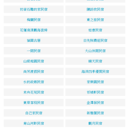
初音石雕的家民宿
陳詩欣民宿
梅蘭民宿
東之旅民宿
花蓮南濱觀海套房
如意民宿
福園古厝
日先照農莊民宿
一間民宿
大山休閒民宿
山緹庭園民宿
晴天民宿
尚芳渡假民宿
海洋四季優質民宿
水的故鄉民宿
家樂園民宿
未央花苑民宿
祁楨軒民宿
東里客棧民宿
金澤居民宿
自己家民宿
新雅閣民宿
青山河畔民宿
觀月民宿