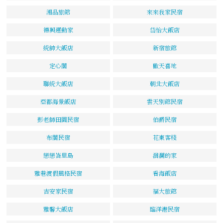
湘品旅館
來來我家民宿
德興運動家
岱怡大飯店
統帥大飯店
新宿旅館
定心閣
歡天喜地
聯統大飯店
朝北大飯店
亞都海景飯店
雲天別館民宿
彭老師田園民宿
伯爵民宿
布閣民宿
花東客棧
戀戀峇里島
洄瀾的家
雅巷渡假風格民宿
看海飯店
吉安家民宿
福大旅館
雅馨大飯店
臨洋港民宿