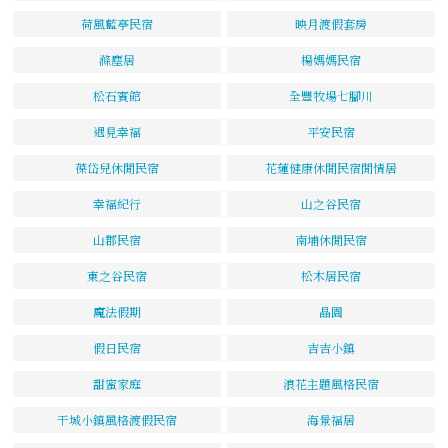
荷風藍亭民宿
映月渡假套房
滌塵居
楊媽媽民宿
松石賓館
全豐牧場七腳川
遇見幸福
平安民宿
葆岱兒休閒民宿
花蓮健康休閒民宿閒情居
幸福紀行
山之谷民宿
山郡民宿
南埔休閒民宿
東之谷民宿
松木居民宿
魔法假期
晶園
假日民宿
吉吉小鎮
甜蜜家庭
浪花主題風格民宿
干城小鎮風格渡假民宿
海景福居