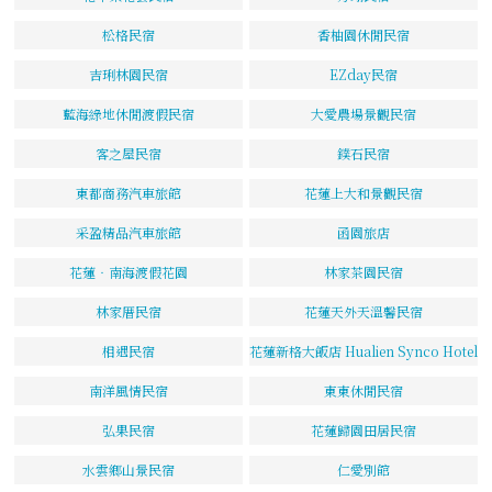
松格民宿
香柚園休閒民宿
吉琍林園民宿
EZday民宿
藍海綠地休閒渡假民宿
大愛農場景觀民宿
客之屋民宿
鏷石民宿
東都商務汽車旅館
花蓮上大和景觀民宿
采盈精品汽車旅館
函園旅店
花蓮‧南海渡假花園
林家茶園民宿
林家厝民宿
花蓮天外天溫馨民宿
相遇民宿
花蓮新格大飯店 Hualien Synco Hotel
南洋風情民宿
東東休閒民宿
弘果民宿
花蓮歸園田居民宿
水雲鄉山景民宿
仁愛別館