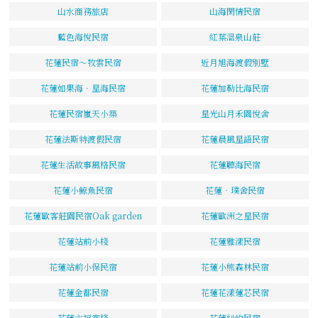
山水商務旅店
山海閑情民宿
藍色海悅民宿
紅葉溫泉山莊
花蓮民宿～牧雲民宿
近月旭海渡假別墅
花蓮如果海．星海民宿
花蓮加勒比海民宿
花蓮民宿嵐天小築
星光山月禾園悅舍
花蓮法斯特渡假民宿
花蓮晨風星語民宿
花蓮生活故事風格民宿
花蓮聽海民宿
花蓮小鯨魚民宿
花蓮‧璞舍民宿
花蓮歐客莊園民宿Oak garden
花蓮歐洲之星民宿
花蓮站前小棧
花蓮雅漾民宿
花蓮站前小保民宿
花蓮小熊森林民宿
花蓮金都民宿
花蓮花漾蓮芯民宿
花蓮六福客棧
花蓮紐約民宿