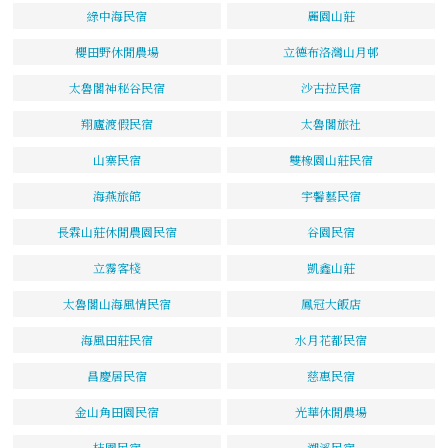
綠中海民宿
麗園山莊
櫻田野休閒農場
立德布洛灣山月邨
太魯閣神秘谷民宿
沙古拉民宿
翔廬渡假民宿
太魯閣旅社
山寨民宿
雙橡園山莊民宿
海燕旅館
宇馨藝民宿
長霖山莊休閒農園民宿
谷園民宿
立霧客棧
凱鑫山莊
太魯閣山海風情民宿
鳳冠大飯店
海風田莊民宿
水月花都民宿
昌慶居民宿
慈惠民宿
金山角田園民宿
光華休閒農場
桔園民宿
溯溪民宿