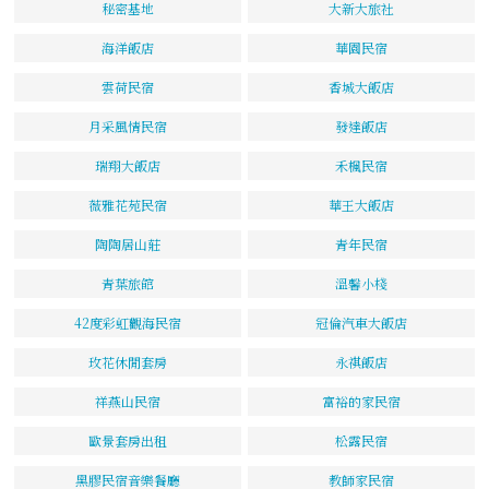
秘密基地
大新大旅社
海洋飯店
華園民宿
雲荷民宿
香城大飯店
月采風情民宿
發達飯店
瑞翔大飯店
禾楓民宿
薇雅花苑民宿
華王大飯店
陶陶居山莊
青年民宿
青葉旅館
溫馨小棧
42度彩虹觀海民宿
冠倫汽車大飯店
玫花休閒套房
永祺飯店
祥燕山民宿
富裕的家民宿
歐景套房出租
松露民宿
黑膠民宿音樂餐廳
教師家民宿