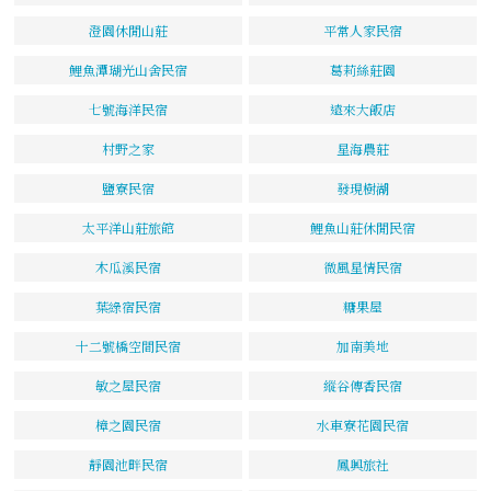
澄園休閒山莊
平常人家民宿
鯉魚潭瑚光山舍民宿
葛莉絲莊園
七號海洋民宿
遠來大飯店
村野之家
星海農莊
鹽寮民宿
發現樹湖
太平洋山莊旅館
鯉魚山莊休閒民宿
木瓜溪民宿
微風星情民宿
葉綠宿民宿
糖果屋
十二號橋空間民宿
加南美地
敏之屋民宿
縱谷傳香民宿
樟之園民宿
水車寮花園民宿
靜園池畔民宿
鳳興旅社