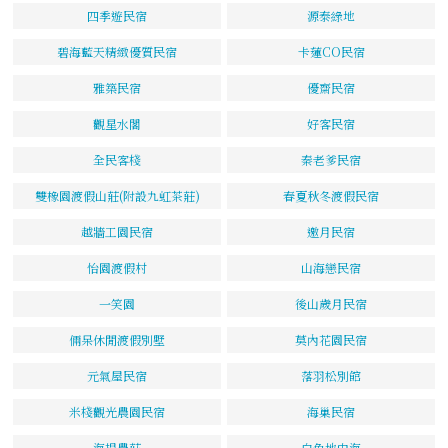
四季遊民宿
源泰綠地
碧海藍天精緻優質民宿
卡蓮CO民宿
雅築民宿
優齋民宿
觀星水閣
好客民宿
全民客棧
秦老爹民宿
雙橡園渡假山莊(附設九虹茶莊)
春夏秋冬渡假民宿
越牆工園民宿
邀月民宿
怡園渡假村
山海戀民宿
一笑園
後山歲月民宿
倆呆休閒渡假別墅
莫內花園民宿
元氣屋民宿
落羽松別館
米棧觀光農園民宿
海巢民宿
海揚農莊
白色地中海