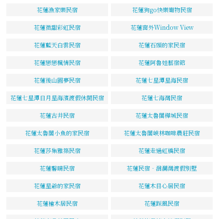
花蓮漁家樂民宿
花蓮狗go快樂寵物民宿
花蓮微甜彩虹民宿
花蓮窗外Window View
花蓮藍天白雲民宿
花蓮石頭的家民宿
花蓮戀戀楓情民宿
花蓮阿魯娃藝宿館
花蓮後山圓夢民宿
花蓮七星潭星海民宿
花蓮七星潭日月星海濱渡假休閒民宿
花蓮七海灣民宿
花蓮古井民宿
花蓮太魯閣樺城民宿
花蓮太魯閣小魚的家民宿
花蓮太魯閣峽林咖啡農莊民宿
花蓮莎集雅築民宿
花蓮走過虹橋民宿
花蓮馨晴民宿
花蓮民宿‧洄瀾灣渡假別墅
花蓮星爺的家民宿
花蓮木目心居民宿
花蓮檜木居民宿
花蓮踩風民宿