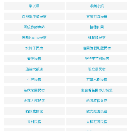
樂以居
米蘭小鎮
白被單平價民宿
官家花園民宿
國統教師會館
拾穗田園
嘎嘎Home民宿
桃花緣民宿
水鈴子民宿
蓮園渡假別墅民宿
壺說民宿
曼特寧花園民宿
堡裕大飯店
羽庭居民宿
仁光民宿
花草木樹民宿
花欣蘭園民宿
鬱金香花園夢幻城堡
金都大郡民宿
函園渡假會館
貓頭鷹的家
歐式庭園民宿
香村民宿
立群花園民宿