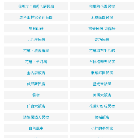
信號ㄎㄚ(腳)ㄟ厝民宿
和風陶花園民宿
赤科山林家金針花園
禾風綠園民宿
旭日山莊
古著民宿-東籬居
北九岸民宿
奇巧民宿
花蓮‧浪漫滿屋
花蓮海石生活館
花蓮‧半月灣
布拉格春天民宿
金名居飯店
東耀庭園民宿
威尼斯民宿
星光童話屋
雲宿
美琪大飯店
仟台大飯店
花蓮好好玩民宿
逍遙居透天民宿
禧福飯店
白色風車
小胖的夢想家