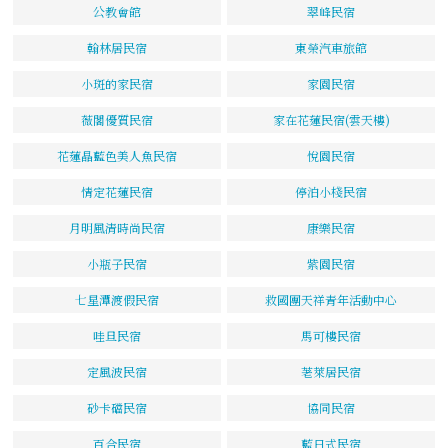
公教會館
翠峰民宿
翰林居民宿
東榮汽車旅館
小斑的家民宿
家園民宿
薇閣優質民宿
家在花蓮民宿(雲天樓)
花蓮晶藍色美人魚民宿
悅園民宿
情定花蓮民宿
停泊小棧民宿
月明風清時尚民宿
康樂民宿
小瓶子民宿
紫園民宿
七星潭渡假民宿
救國團天祥青年活動中心
哇旦民宿
馬可樓民宿
定風波民宿
荖萊居民宿
砂卡礑民宿
協同民宿
百合民宿
藍日式民宿