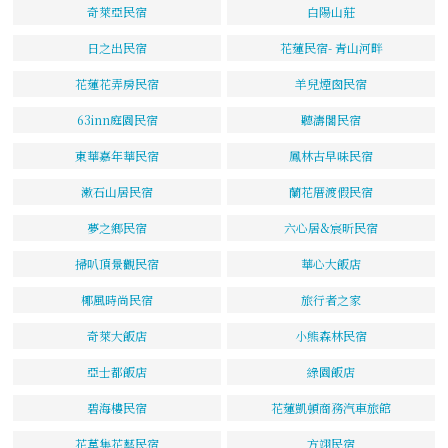
奇萊亞民宿
白陽山莊
日之出民宿
花蓮民宿- 青山河畔
花蓮花弄房民宿
羊兒煙囪民宿
63inn庭園民宿
聽濤閣民宿
東華嘉年華民宿
鳳林古早味民宿
漱石山居民宿
蘭花厝渡假民宿
夢之鄉民宿
六心居&宸昕民宿
掃叭頂景觀民宿
華心大飯店
椰風時尚民宿
旅行者之家
奇萊大飯店
小熊森林民宿
亞士都飯店
綠園飯店
碧海樓民宿
花蓮凱頓商務汽車旅館
花草集花藝民宿
方翊民宿