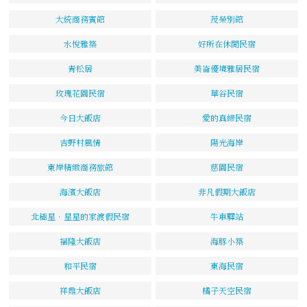
大統商務賓館
茂榮別館
水悅雅築
好所在休閒民宿
青松居
美崙優境雅居民宿
玫瑰花園民宿
華谷民宿
今日大飯店
愛的真締民宿
吉野村風情
陽光海岸
東岸精緻商務旅館
慈園民宿
海濱大飯店
非凡假期大飯店
北極星．星星的家渡假民宿
牛車驛站
福隆大飯店
海豚小築
和平民宿
東海民宿
祥鼎大飯店
橘子天空民宿