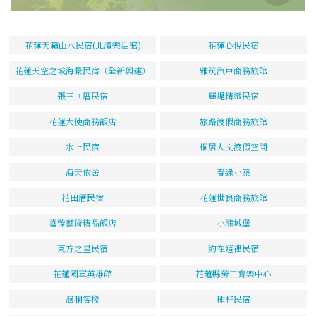
花蓮天籟山水民宿(北濱樂活館)
花蓮心悅民宿
花蓮天空之城海景民宿（全新興建）
雅筑汽車商務旅館
張三ㄟ厝民宿
麗堤精緻民宿
花蓮大使商務飯店
旅路渡假商務旅館
水上民宿
桐居人文渡假空間
海天依舍
春綠小築
花田厝民宿
花蓮世良商務旅館
喜臻藝術精品飯店
小熊城堡
東方之星民宿
約在這裡民宿
花蓮國軍英雄館
花蓮縣勞工育樂中心
洄瀾客棧
種籽民宿