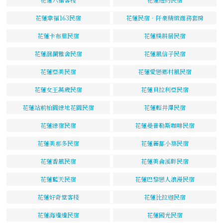
花蓮幸福163民宿
花蓮民宿．阡豪精緻商務套房
花蓮卡布里民宿
花蓮樸耕居民宿
花蓮洄瀾雅舍民宿
花蓮風信子民宿
花蓮亞美民宿
花蓮愛戀鄉村風民宿
花蓮女王萬歲民宿
花蓮貝拉利亞民宿
花蓮站前柏園綠地花園民宿
花蓮輕井澤民宿
花蓮綠宿民宿
花蓮曼普勒斯咖啡民宿
花蓮美那多民宿
花蓮麗都小築民宿
花蓮香風民宿
花蓮美侖溪畔民宿
花蓮藍天民宿
花蓮巴黎戀人浪漫民宿
花蓮好奇堂客棧
花蓮比拉迦民宿
花蓮海邊邊民宿
花蓮國光民宿