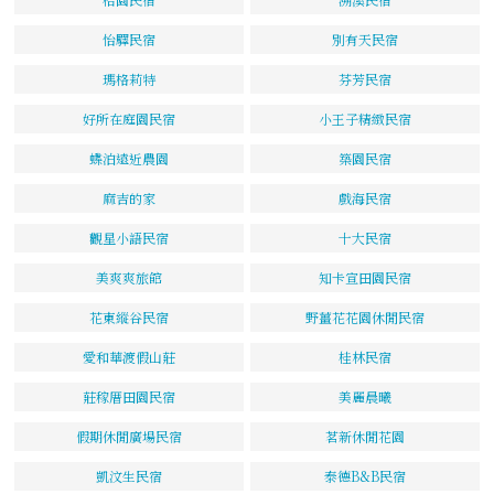
怡驛民宿
別有天民宿
瑪格莉特
芬芳民宿
好所在庭園民宿
小王子精緻民宿
蝶泊遠近農園
築園民宿
麻吉的家
戲海民宿
觀星小語民宿
十大民宿
美爽爽旅館
知卡宣田園民宿
花東縱谷民宿
野薑花花園休閒民宿
愛和華渡假山莊
桂林民宿
莊稼厝田園民宿
美麗晨曦
假期休閒廣場民宿
茗新休閒花園
凱汶生民宿
泰德B&B民宿