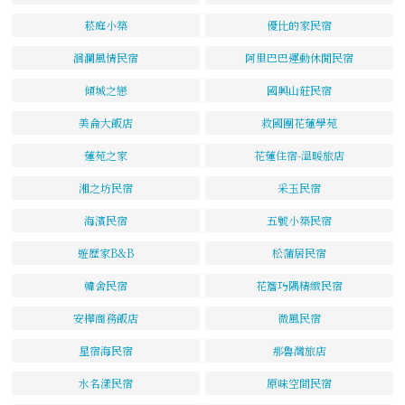
菘庭小築
優比的家民宿
洄瀾風情民宿
阿里巴巴運動休閒民宿
傾城之戀
國興山莊民宿
美侖大飯店
救國團花蓮學苑
蓮苑之家
花蓮住宿-溫暖旅店
湘之坊民宿
采玉民宿
海濱民宿
五號小築民宿
遊歷家B&B
松蒲居民宿
韓舍民宿
花簷巧隅精緻民宿
安樺商務飯店
微風民宿
星宿海民宿
那魯灣旅店
水名漾民宿
原味空間民宿