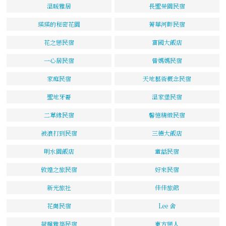
溫暖雅居
長聖榮園民宿
瑛瑛的秘密花園
菁華河畔民宿
花之戀民宿
富國大飯店
一心居民宿
曾媽媽民宿
家庭民宿
天地藝術概念民宿
聖地牙哥
溫家堡民宿
二草緣民宿
馨憶精緻民宿
被浪打到民宿
三德大飯店
明水園飯店
童話民宿
敦煌之旅民宿
好來民宿
新光旅社
佳佳旅館
花崗民宿
Lee 舍
荷楓雅築民宿
東方戀人