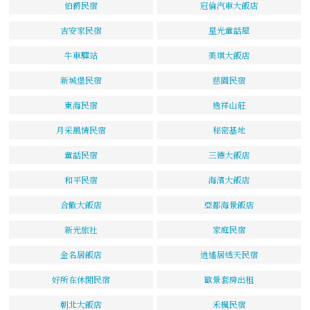
伯爵民宿
冠倫汽車大飯店
吉安家民宿
星光童話屋
牛車驛站
美琪大飯店
新城堡民宿
慈園民宿
東海民宿
逸祥山莊
月采風情民宿
秘密基地
童話民宿
三德大飯店
和平民宿
海濱大飯店
合歡大飯店
亞都海景飯店
新光旅社
家庭民宿
金名居飯店
逍遙居透天民宿
好所在休閒民宿
歐景套房出租
朝北大飯店
禾楓民宿