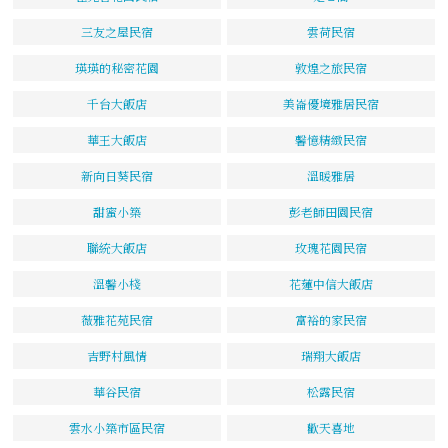
三友之屋民宿
雲荷民宿
瑛瑛的秘密花園
敦煌之旅民宿
千台大飯店
美崙優境雅居民宿
華王大飯店
馨憶精緻民宿
新向日葵民宿
溫暖雅居
甜蜜小築
彭老師田園民宿
聯統大飯店
玫瑰花園民宿
溫馨小棧
花蓮中信大飯店
薇雅花苑民宿
富裕的家民宿
吉野村風情
瑞翔大飯店
華谷民宿
松露民宿
雲水小築市區民宿
歡天喜地