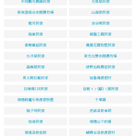
米棧觀光農園民宿
元氣屋民宿
新城堡縱谷休閒農牧場
山海戀民宿
邀月民宿
吉谷樂民宿
海巢民宿
越牆工園民宿
香榭童話民宿
鳳凰花園別墅民宿
水泮居民宿
新光兆豐休閒農牧場
晶暘屋民宿
綠野仙蹤農莊民宿
馬太鞍拉藍的家
加魯灣渡假村
石梯灣118民宿
信號ㄎㄚ(腳)ㄟ厝民宿
瑞穗靜廬生態渡假別墅
千草園
柚子林民宿
虎爺溫泉會館
知音民宿
瑞穗山下的厝
瑞雄溫泉旅館
蝴蝶谷溫泉渡假村