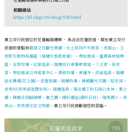
相關網站
https://hl.okgo.tw/shop/938.html
東立茶行民宿位於花蓮縣瑞穗鄉， 為合法花蓮民宿，鄰近東立茶行
民宿的景點有
鶴岡文旦觀光果園
、
水土保持戶外教室
、
虎頭山
、
玉
里野生動物保護區（瑞穗生態教育館）
、
秀姑巒溪
、
富源森林遊樂
區
、
吉蒸牧場
、
紅葉溫泉
、
瑞穗自行車環鄉車道
、
三元宮
、
保安
宮
、
秀姑巒溪泛舟遊客中心
、
湧泉牧場
、
青蓮寺
、
虎爺溫泉
、
瑞穗
田禾農場(花之園)
、
長聖榮園
、
瑞穗牧場
、
舞鶴觀光茶園
、
昭忠祠
、
奇美村(奇美部落豐年祭)
、
瑞穗溫泉
、
瑞北橋下的石頭公地神
、
果之
園
、
舞鶴北回歸線標
、
童之園
、
掃叭遺址(掃叭石柱)
、
瑞美國小
、
奇
美山
、
奇美原住民文物館
、東立茶行民宿歡迎您的蒞臨。
花蓮其他店家
755