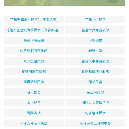
花蓮天籟山水民宿(北濱樂活館)
花蓮心悅民宿
花蓮天空之城海景民宿（全新興建）
花蓮世良商務旅館
張三ㄟ厝民宿
小熊城堡
旅路渡假商務旅館
春綠小築
東方之星民宿
雅筑汽車商務旅館
花蓮國軍英雄館
喜臻藝術精品飯店
麗堤精緻民宿
種籽民宿
海天依舍
花田厝民宿
水上民宿
桐居人文渡假空間
洄瀾客棧
約在這裡民宿
花蓮大使商務飯店
花蓮縣勞工育樂中心