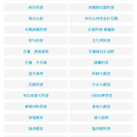
阿珍民宿
和風陶花園民宿
旭日山莊
赤科山林家金針花園
禾風綠園民宿
古著民宿-東籬居
奇巧民宿
北九岸民宿
花蓮‧浪漫滿屋
花蓮海石生活館
花蓮‧半月灣
洄瀾的家
星光海岸
統帥大飯店
花崗民宿
仟台大飯店
布拉格春天民宿
小胖的夢想家
菁華河畔民宿
香城大飯店
發達飯店
福大旅館
海洋飯店
臨洋港民宿