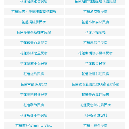
花蓮洄瀾雅舍民宿
花蓮站前柏園綠地花園民宿
花蓮民宿．阡豪精緻商務套房
花蓮漁家樂民宿
花蓮樸耕居民宿
花蓮小熊森林民宿
花蓮曼普勒斯咖啡民宿
花蓮六福客棧
花蓮藍天白雲民宿
花蓮風信子民宿
花蓮歐洲之星民宿
花蓮生活故事風格民宿
花蓮站前小保民宿
花蓮藍天民宿
花蓮紐約民宿
花蓮微甜彩虹民宿
花蓮幸福163民宿
花蓮歐客莊園民宿Oak garden
花蓮戀戀楓情民宿
花蓮美侖溪畔民宿
花蓮聽海民宿
花蓮愛戀鄉村風民宿
花蓮麗都小築民宿
花蓮好奇堂客棧
花蓮窗外Window View
花蓮‧璞舍民宿