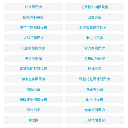
好萊屋民宿
花草樹木田園景觀
國統教師會館
山郡民宿
浪花主題風格民宿
君達香草健康世界
立群花園民宿
東之谷民宿
松芸居景觀民宿
歐式庭園民宿
美爽爽旅館
白楊山莊民宿
南華休閒花園民宿
桂林民宿
知卡宣田園民宿
野薑花花園休閒民宿
壺說民宿
真善美民宿
蓮園渡假別墅民宿
山之谷民宿
麻吉的家
光華休閒農場
檜之園
正易休閒套房