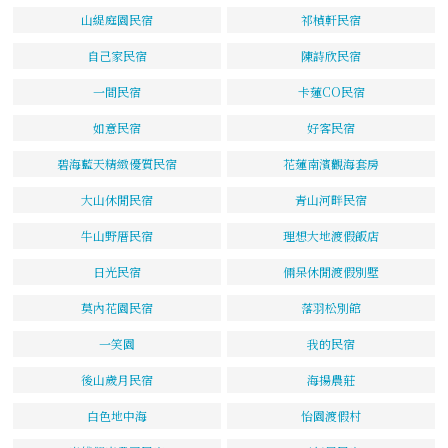
山緹庭園民宿
祁楨軒民宿
自己家民宿
陳詩欣民宿
一間民宿
卡蓮CO民宿
如意民宿
好客民宿
碧海藍天精緻優質民宿
花蓮南濱觀海套房
大山休閒民宿
青山河畔民宿
牛山野厝民宿
理想大地渡假飯店
日光民宿
倆呆休閒渡假別墅
莫內花園民宿
落羽松別館
一笑園
我的民宿
後山歲月民宿
海揚農莊
白色地中海
怡園渡假村