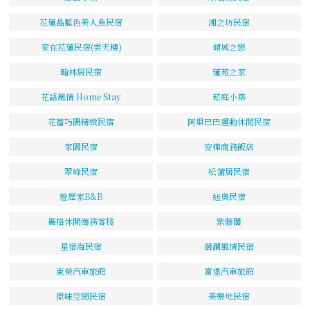
花蓮晶藍色美人魚民宿
湘之坊民宿
家在花蓮民宿(雲天樓)
傾城之戀
翰林居民宿
蓮苑之家
花語風情 Home Stay
菘庭小築
花簷巧隅精緻民宿
阿里巴巴運動休閒民宿
家園民宿
安樺商務飯店
翠峰民宿
松蒲居民宿
遊歷家B&B
紐奧民宿
麗格休閒商務客棧
紫藤閣
星宿海民宿
洄瀾風情民宿
東榮汽車旅館
富堡汽車旅館
原味空間民宿
美樂地民宿