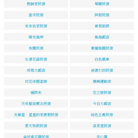
教師家民宿
華園民宿
皇佳民宿
阿柑民宿
來來我家民宿
青葉旅館
陽光海岸
看海飯店
布閣民宿
東耀庭園民宿
水漾花語民宿
白色風車
祥鼎大飯店
被浪打到民宿
玫花休閒套房
德興運動家
過院來
花之戀民宿
天地藝術概念民宿
今日大飯店
北極星．星星的家渡假民宿
純色主義民宿
雲天別館民宿
溫家堡民宿
雀兒喜花園民宿
定心閣