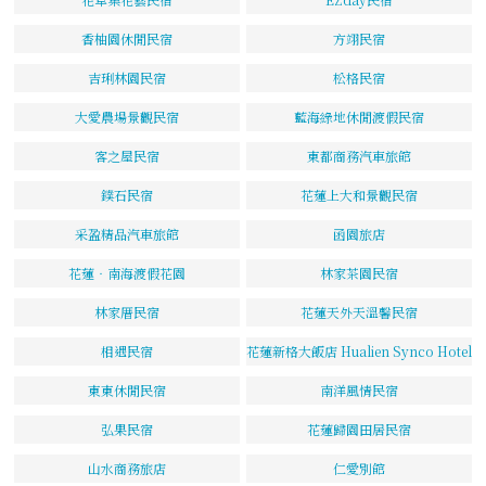
香柚園休閒民宿
方翊民宿
吉琍林園民宿
松格民宿
大愛農場景觀民宿
藍海綠地休閒渡假民宿
客之屋民宿
東都商務汽車旅館
鏷石民宿
花蓮上大和景觀民宿
采盈精品汽車旅館
函園旅店
花蓮‧南海渡假花園
林家茶園民宿
林家厝民宿
花蓮天外天溫馨民宿
相遇民宿
花蓮新格大飯店 Hualien Synco Hotel
東東休閒民宿
南洋風情民宿
弘果民宿
花蓮歸園田居民宿
山水商務旅店
仁愛別館