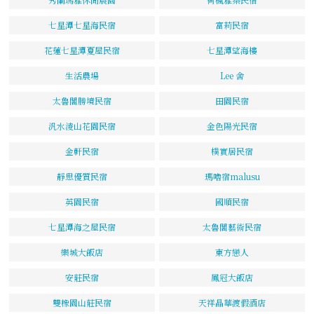
七星潭七星海民宿
富莉民宿
花蓮七星潭夏屋民宿
七星潭望海樓
生活農場
Lee 舍
太魯閣勝境民宿
田園民宿
汎水淩山花園民宿
金色陽光民宿
金軒民宿
樸實居民宿
靜思優質民宿
瑪嚕宿malusu
英園民宿
國順民宿
七星潭海之屋民宿
太魯閣藝術民宿
樂城大飯店
東方戀人
安莊民宿
鳳冠大飯店
雙橡園山莊民宿
天祥晶華渡假酒店