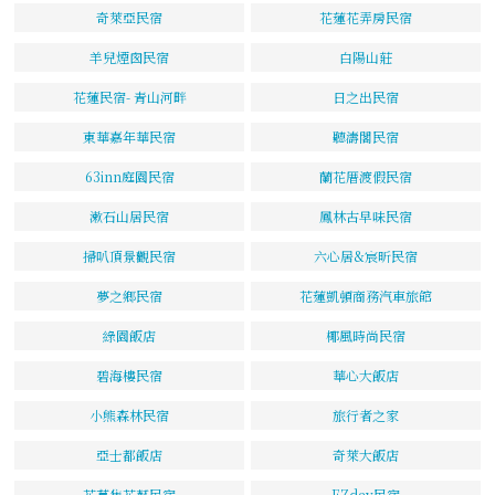
奇萊亞民宿
花蓮花弄房民宿
羊兒煙囪民宿
白陽山莊
花蓮民宿- 青山河畔
日之出民宿
東華嘉年華民宿
聽濤閣民宿
63inn庭園民宿
蘭花厝渡假民宿
漱石山居民宿
鳳林古早味民宿
掃叭頂景觀民宿
六心居&宸昕民宿
夢之鄉民宿
花蓮凱頓商務汽車旅館
綠園飯店
椰風時尚民宿
碧海樓民宿
華心大飯店
小熊森林民宿
旅行者之家
亞士都飯店
奇萊大飯店
花草集花藝民宿
EZday民宿