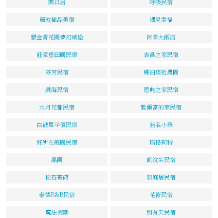
樂以居
呼吸民宿
麗敦極品美宿
遇見幸福
鬱金香花園夢幻城堡
阿季大飯店
莊家堡田園民宿
吉昌之家民宿
芬芳民宿
蝶泊遠近農園
戲海民宿
恩典之家民宿
水月花都民宿
雅爾富的家民宿
白被單平價民宿
無名小築
好所在庭園民宿
瑪格莉特
晶園
凱汶生民宿
松石賓館
羽庭居民宿
泰德B&B民宿
花術民宿
魔法假期
別有天民宿