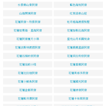
水雲鄉山景民宿
藍色海悅民宿
山海閑情民宿
紅葉溫泉山莊
花蓮民宿～牧雲民宿
近月旭海渡假別墅
花蓮如果海．星海民宿
花蓮加勒比海民宿
花蓮民宿嵐天小築
星光山月禾園悅舍
花蓮法斯特渡假民宿
花蓮晨風星語民宿
花蓮石頭的家民宿
花蓮貝拉利亞民宿
花蓮站前小棧
花蓮香風民宿
花蓮比拉迦民宿
花蓮美那多民宿
花蓮小鯨魚民宿
花蓮國光民宿
花蓮金都民宿
花蓮綠宿民宿
花蓮輕井澤民宿
花蓮卡布里民宿