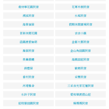
曼特寧花園民宿
花草木樹民宿
溯溪民宿
水庭民宿
海景福居
假期休閒廣場民宿
茗新休閒花園
吉吉小鎮
函園渡假會館
金都大郡民宿
喬居民宿
金山角田園民宿
美麗晨曦
海風田莊民宿
滌塵居
歐鄉民宿
香村民宿
采豐民宿
河堤雅舍
三采吉光家花蓮民宿
水鈴子民宿
愛和華渡假山莊
莊稼厝田園民宿
楊媽媽民宿