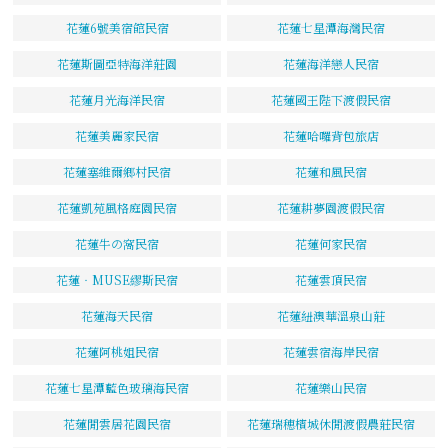
花蓮6號美宿館民宿
花蓮七星潭海灣民宿
花蓮斯圖亞特海洋莊園
花蓮海洋戀人民宿
花蓮月光海洋民宿
花蓮國王陛下渡假民宿
花蓮美麗家民宿
花蓮哈囉背包旅店
花蓮塞維爾鄉村民宿
花蓮和風民宿
花蓮凱苑風格庭園民宿
花蓮耕夢園渡假民宿
花蓮牛の窩民宿
花蓮何家民宿
花蓮‧MUSE繆斯民宿
花蓮雲頂民宿
花蓮海天民宿
花蓮紐澳華溫泉山莊
花蓮阿桃姐民宿
花蓮雲宿海岸民宿
花蓮七星潭藍色玻璃海民宿
花蓮樂山民宿
花蓮閒雲居花園民宿
花蓮瑞穗檳城休閒渡假農莊民宿