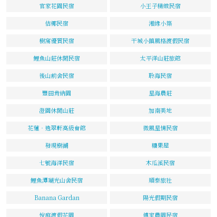
官家花園民宿
小王子精緻民宿
佶椰民宿
湘緣小築
樹窩優質民宿
干城小鎮風格渡假民宿
鯉魚山莊休閒民宿
太平洋山莊旅館
後山前舍民宿
聆海民宿
豐田肯納園
星海農莊
澄園休閒山莊
加南美地
花蓮‧逸翠軒高級會館
微風星情民宿
發現樹湖
糖果屋
七號海洋民宿
木瓜溪民宿
鯉魚潭瑚光山舍民宿
順泰旅社
Banana Gardan
陽光假期民宿
悅庭渡假花園
傅家農園民宿