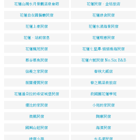
花蓮山灣水月景觀溫泉會館
花蓮民宿．金桔旅店
花蓮自在園餐廳民宿
花蓮綠舍民宿
花蓮上豪民宿
花蓮水漾海景民宿
花蓮‧站前宿息
花蓮翔意民宿
花蓮楓茂民宿
花蓮七星潭-惦惦看海民宿
慕谷慕魚民宿
花蓮六號民宿 No.Six B&B
信義之家民宿
春秋大飯店
薇閣優質民宿
春之風溫泉旅店
花蓮潘朵拉的希望城堡民宿
救國團花蓮學苑
優比的家民宿
小斑的家民宿
微風民宿
陶庫民宿
國興山莊民宿
海濱民宿
綠窗小築
水名漾民宿