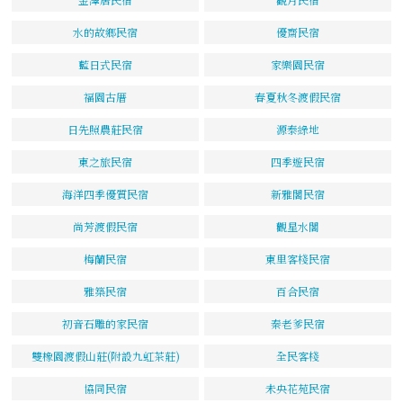
水的故鄉民宿
優齋民宿
藍日式民宿
家樂園民宿
福園古厝
春夏秋冬渡假民宿
日先照農莊民宿
源泰綠地
東之旅民宿
四季遊民宿
海洋四季優質民宿
新雅閣民宿
尚芳渡假民宿
觀星水閣
梅蘭民宿
東里客棧民宿
雅築民宿
百合民宿
初音石雕的家民宿
秦老爹民宿
雙橡園渡假山莊(附設九虹茶莊)
全民客棧
協同民宿
未央花苑民宿