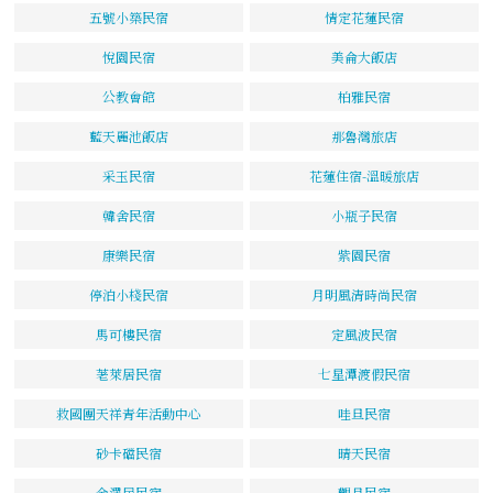
五號小築民宿
情定花蓮民宿
悅園民宿
美侖大飯店
公教會館
柏雅民宿
藍天麗池飯店
那魯灣旅店
采玉民宿
花蓮住宿-溫暖旅店
韓舍民宿
小瓶子民宿
康樂民宿
紫園民宿
停泊小棧民宿
月明風清時尚民宿
馬可樓民宿
定風波民宿
荖萊居民宿
七星潭渡假民宿
救國團天祥青年活動中心
哇旦民宿
砂卡礑民宿
晴天民宿
金澤居民宿
觀月民宿