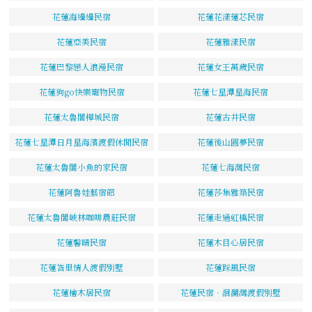
花蓮海邊邊民宿
花蓮花漾蓮芯民宿
花蓮亞美民宿
花蓮雅漾民宿
花蓮巴黎戀人浪漫民宿
花蓮女王萬歲民宿
花蓮狗go快樂寵物民宿
花蓮七星潭星海民宿
花蓮太魯閣樺城民宿
花蓮古井民宿
花蓮七星潭日月星海濱渡假休閒民宿
花蓮後山圓夢民宿
花蓮太魯閣小魚的家民宿
花蓮七海灣民宿
花蓮阿魯娃藝宿館
花蓮莎集雅築民宿
花蓮太魯閣峽林咖啡農莊民宿
花蓮走過虹橋民宿
花蓮馨晴民宿
花蓮木目心居民宿
花蓮峇里情人渡假別墅
花蓮踩風民宿
花蓮檜木居民宿
花蓮民宿‧洄瀾灣渡假別墅