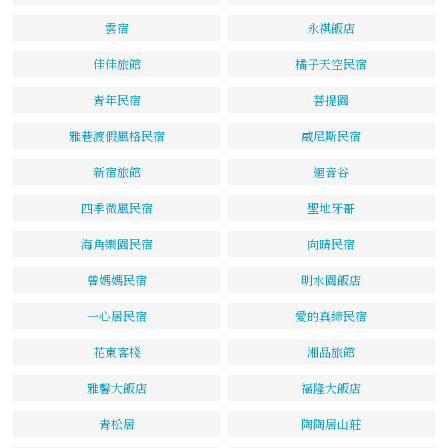
雲宿
永祺飯店
佳佳旅館
橘子天空民宿
青年民宿
菩提園
雅巷渡假風格民宿
威尼斯民宿
新宿旅館
迴音谷
四季微風民宿
聖地牙哥
海角樂園民宿
向晴民宿
曾媽媽民宿
明水園飯店
一心居民宿
愛的真締民宿
花東客棧
湘品旅館
雅馨大飯店
福隆大飯店
青松居
陶陶居山莊