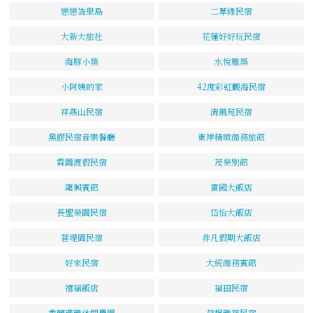
戀戀峇里島
二草緣民宿
大新大旅社
花蓮好好玩民宿
海豚小築
水悅雅築
小阿姨的家
42度彩虹觀海民宿
祥燕山民宿
清風苑民宿
黑膠民宿音樂餐廳
東岸精緻商務旅館
霖園渡假民宿
茂榮別館
龍興賓館
富國大飯店
長聖榮園民宿
岱怡大飯店
菩堤園民宿
非凡假期大飯店
好來民宿
大統商務賓館
禧福飯店
福田民宿
秀蘭瑪雅休閒農園
荷楓雅築民宿