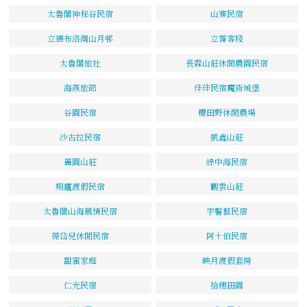
太魯閣神秘谷民宿
山寨民宿
立德布洛灣山月邨
立霧客棧
太魯閣旅社
長霖山莊休閒農園民宿
海燕旅館
佳佳民宿魔術城堡
谷園民宿
櫻田野休閒農場
沙古拉民宿
凱鑫山莊
麗園山莊
綠中海民宿
翔廬渡假民宿
觀雲山莊
太魯閣山海風情民宿
宇馨藝民宿
葆岱兒休閒民宿
阿土伯民宿
甜蜜家庭
映月渡假套房
仁光民宿
拾穗田園