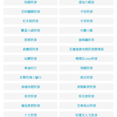
桔園民宿
堡裕大飯店
花欣蘭園民宿
平安民宿
松木居民宿
方家民宿
觀星小語民宿
米蘭小鎮
慈惠民宿
貓頭鷹的家
昌慶居民宿
花蓮健康休閒民宿閒情居
怡驛民宿
嘎嘎Home民宿
幸福紀行
築園民宿
全豐牧場七腳川
假日民宿
南埔休閒民宿
荷風藍亭民宿
吾家民宿
桃花緣民宿
蓮莊渡假民宿
花東縱谷民宿
十大民宿
柏夏瓦人文旅舍