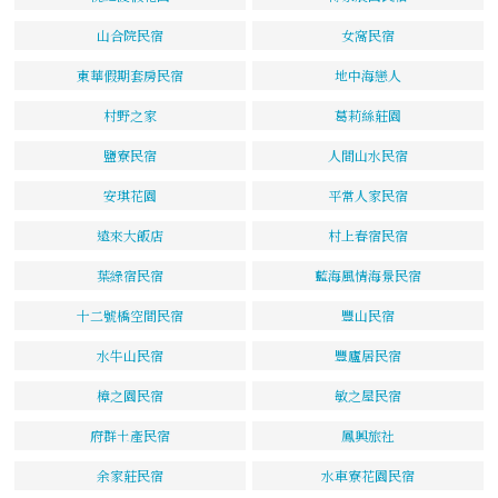
山合院民宿
女窩民宿
東華假期套房民宿
地中海戀人
村野之家
葛莉絲莊園
鹽寮民宿
人間山水民宿
安琪花園
平常人家民宿
遠來大飯店
村上春宿民宿
葉綠宿民宿
藍海風情海景民宿
十二號橋空間民宿
豐山民宿
水牛山民宿
豐廬居民宿
樟之園民宿
敏之屋民宿
府群土產民宿
鳳興旅社
余家莊民宿
水車寮花園民宿