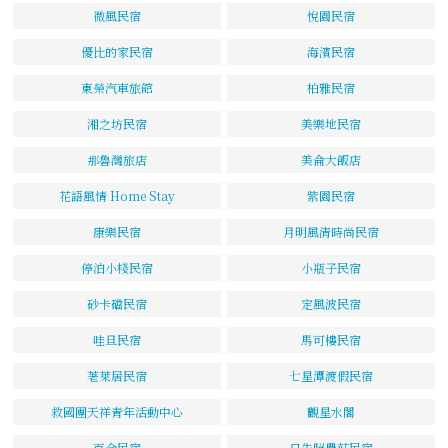
微風民宿
悅園民宿
優比的家民宿
海濱民宿
東榮汽車旅館
柏雅民宿
湘之坊民宿
美樂地民宿
那魯灣旅店
美侖大飯店
花語風情 Home Stay
紫園民宿
康樂民宿
月明風清時尚民宿
停泊小棧民宿
小瓶子民宿
砂卡礑民宿
定風波民宿
哇旦民宿
馬可樓民宿
荖萊居民宿
七星潭渡假民宿
救國團天祥青年活動中心
觀星水閣
百合民宿
日先照農莊民宿