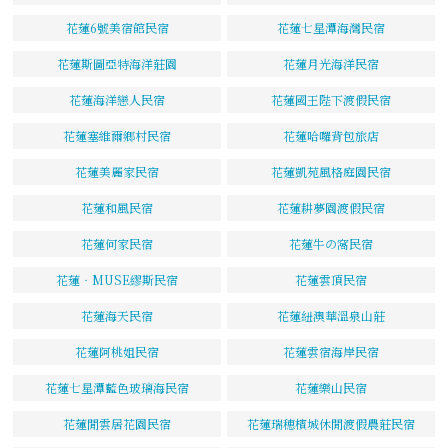
花蓮6號美宿館民宿
花蓮七星潭海灣民宿
花蓮斯圖亞特海洋莊園
花蓮月光海洋民宿
花蓮海洋戀人民宿
花蓮國王陛下渡假民宿
花蓮塞維爾鄉村民宿
花蓮哈囉背包旅店
花蓮美麗家民宿
花蓮凱苑風格庭園民宿
花蓮和風民宿
花蓮耕夢園渡假民宿
花蓮何家民宿
花蓮牛の窩民宿
花蓮‧MUSE繆斯民宿
花蓮雲頂民宿
花蓮海天民宿
花蓮紐澳華溫泉山莊
花蓮阿桃姐民宿
花蓮雲宿海岸民宿
花蓮七星潭藍色玻璃海民宿
花蓮樂山民宿
花蓮閒雲居花園民宿
花蓮瑞穗檳城休閒渡假農莊民宿