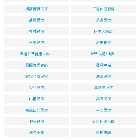
樹窩優質民宿
正易休閒套房
喬居民宿
采豐民宿
桂林民宿
阿季大飯店
吾家民宿
河堤雅舍
君達香草健康世界
全豐牧場七腳川
函園渡假會館
遇見幸福
官家花園民宿
溯溪民宿
香村民宿
真善美民宿
山郡民宿
築園民宿
海風田莊民宿
平安民宿
假日民宿
茗新休閒花園
無名小築
拾穗田園