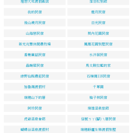
理想大地渡假飯店
落羽松別館
我的民宿
邀月民宿
後山歲月民宿
日光民宿
山海戀民宿
莫內花園民宿
新光兆豐休閒農牧場
鳳凰花園別墅民宿
香榭童話民宿
水泮居民宿
晶暘屋民宿
馬太鞍拉藍的家
綠野仙蹤農莊民宿
石梯灣118民宿
加魯灣渡假村
千草園
瑞穗山下的厝
柚子林民宿
阿珍民宿
瑞雄溫泉旅館
虎爺溫泉會館
信號ㄎㄚ(腳)ㄟ厝民宿
蝴蝶谷溫泉渡假村
瑞穗靜廬生態渡假別墅