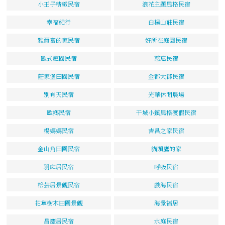
小王子精緻民宿
浪花主題風格民宿
幸福紀行
白楊山莊民宿
雅爾富的家民宿
好所在庭園民宿
歐式庭園民宿
慈惠民宿
莊家堡田園民宿
金都大郡民宿
別有天民宿
光華休閒農場
歐鄉民宿
干城小鎮風格渡假民宿
楊媽媽民宿
吉昌之家民宿
金山角田園民宿
貓頭鷹的家
羽庭居民宿
呼吸民宿
松芸居景觀民宿
戲海民宿
花草樹木田園景觀
海景福居
昌慶居民宿
水庭民宿