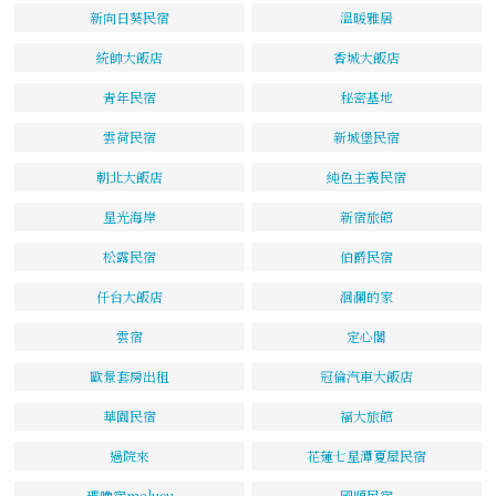
新向日葵民宿
溫暖雅居
統帥大飯店
香城大飯店
青年民宿
秘密基地
雲荷民宿
新城堡民宿
朝北大飯店
純色主義民宿
星光海岸
新宿旅館
松露民宿
伯爵民宿
仟台大飯店
洄瀾的家
雲宿
定心閣
歐景套房出租
冠倫汽車大飯店
華園民宿
福大旅館
過院來
花蓮七星潭夏屋民宿
瑪嚕宿malusu
國順民宿