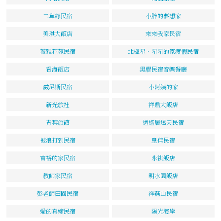
二草緣民宿
小胖的夢想家
美琪大飯店
來來我家民宿
薇雅花苑民宿
北極星．星星的家渡假民宿
看海飯店
黑膠民宿音樂餐廳
威尼斯民宿
小阿姨的家
新光旅社
祥鼎大飯店
青葉旅館
逍遙居透天民宿
被浪打到民宿
皇佳民宿
富裕的家民宿
永祺飯店
教師家民宿
明水園飯店
彭老師田園民宿
祥燕山民宿
愛的真締民宿
陽光海岸