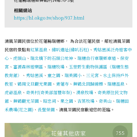
相關網站
https://hl.okgo.tw/shop/937.html
清風茶園民宿位於花蓮縣瑞穗鄉， 為合法花蓮民宿，鄰近清風茶園
民宿的景點有
紅葉溫泉
、
掃叭遺址(掃叭石柱)
、
秀姑巒溪泛舟遊客中
心
、
虎頭山
、
瑞北橋下的石頭公地神
、
瑞穗自行車環鄉車道
、
保安
宮
、
富源森林遊樂區
、
瑞穗牧場
、
玉里野生動物保護區（瑞穗生態
教育館）
、
秀姑巒溪
、
童之園
、
瑞美國小
、
三元宮
、
水土保持戶外
教室
、
鶴岡文旦觀光果園
、
青蓮寺
、
舞鶴北回歸線標
、
瑞穗溫泉
、
虎爺溫泉
、
奇美村(奇美部落豐年祭)
、
湧泉牧場
、
奇美原住民文物
館
、
舞鶴觀光茶園
、
昭忠祠
、
果之園
、
吉蒸牧場
、
奇美山
、
瑞穗田
禾農場(花之園)
、
長聖榮園
、清風茶園民宿歡迎您的蒞臨。
花蓮其他店家
755