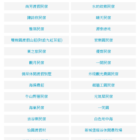
尚芳渡假民宿
水的故鄉民宿
陳詩欣民宿
晴天民宿
雅築民宿
源泰綠地
雙橡園渡假山莊(附設九虹茶莊)
家樂園民宿
東之旅民宿
優齋民宿
觀月民宿
一間民宿
倆呆休閒渡假別墅
米棧觀光農園民宿
海揚農莊
越牆工園民宿
牛山野厝民宿
元氣屋民宿
海巢民宿
一笑園
吉谷樂民宿
白色地中海
怡園渡假村
新城堡縱谷休閒農牧場