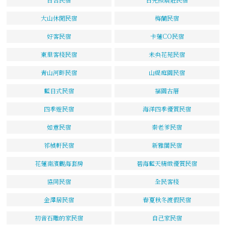
大山休閒民宿
梅蘭民宿
好客民宿
卡蓮CO民宿
東里客棧民宿
未央花苑民宿
青山河畔民宿
山緹庭園民宿
藍日式民宿
福園古厝
四季遊民宿
海洋四季優質民宿
如意民宿
秦老爹民宿
祁楨軒民宿
新雅閣民宿
花蓮南濱觀海套房
碧海藍天精緻優質民宿
協同民宿
全民客棧
金澤居民宿
春夏秋冬渡假民宿
初音石雕的家民宿
自己家民宿