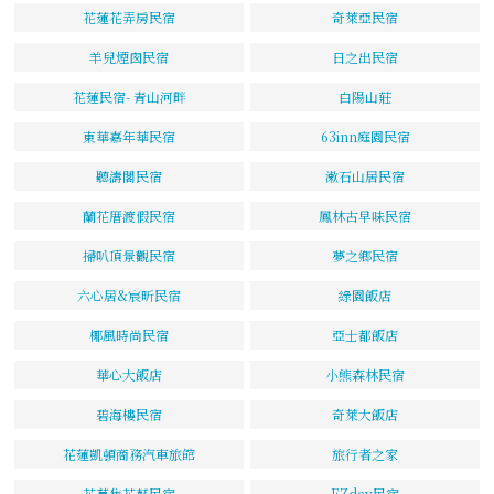
花蓮花弄房民宿
奇萊亞民宿
羊兒煙囪民宿
日之出民宿
花蓮民宿- 青山河畔
白陽山莊
東華嘉年華民宿
63inn庭園民宿
聽濤閣民宿
漱石山居民宿
蘭花厝渡假民宿
鳳林古早味民宿
掃叭頂景觀民宿
夢之鄉民宿
六心居&宸昕民宿
綠園飯店
椰風時尚民宿
亞士都飯店
華心大飯店
小熊森林民宿
碧海樓民宿
奇萊大飯店
花蓮凱頓商務汽車旅館
旅行者之家
花草集花藝民宿
EZday民宿