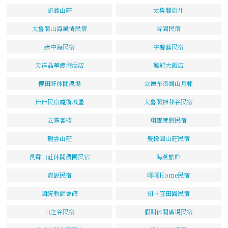
凱鑫山莊
太魯閣旅社
太魯閣山海風情民宿
谷園民宿
綠中海民宿
宇馨藝民宿
天祥晶華渡假酒店
鳳冠大飯店
櫻田野休閒農場
立德布洛灣山月邨
佳佳民宿魔術城堡
太魯閣神秘谷民宿
立霧客棧
翔廬渡假民宿
觀雲山莊
雙橡園山莊民宿
長霖山莊休閒農園民宿
海燕旅館
壺說民宿
嘎嘎Home民宿
國統教師會館
知卡宣田園民宿
山之谷民宿
假期休閒廣場民宿