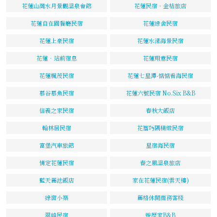
花蓮山灣水月景觀溫泉會館
花蓮民宿．金桔旅店
花蓮自在園餐廳民宿
花蓮綠舍民宿
花蓮上豪民宿
花蓮水漾海景民宿
花蓮‧站前宿息
花蓮翔意民宿
花蓮楓茂民宿
花蓮七星潭-惦惦看海民宿
慕谷慕魚民宿
花蓮六號民宿 No.Six B&B
信義之家民宿
春秋大飯店
翰林居民宿
花簷巧隅精緻民宿
富堡汽車旅館
星宿海民宿
情定花蓮民宿
春之風溫泉旅店
藍天麗池飯店
家在花蓮民宿(雲天樓)
綠窗小築
麗格休閒商務客棧
翠峰民宿
遊歷家B&B