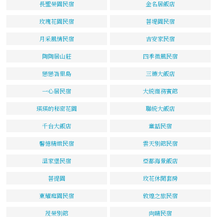
長聖榮園民宿
金名居飯店
玫瑰花園民宿
菩堤園民宿
月采風情民宿
吉安家民宿
陶陶居山莊
四季微風民宿
戀戀峇里島
三德大飯店
一心居民宿
大統商務賓館
瑛瑛的秘密花園
聯統大飯店
千台大飯店
童話民宿
馨憶精緻民宿
雲天別館民宿
溫家堡民宿
亞都海景飯店
菩提園
玫花休閒套房
東耀庭園民宿
敦煌之旅民宿
茂榮別館
向晴民宿