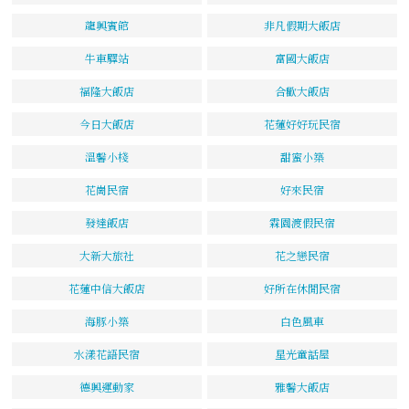
龍興賓館
非凡假期大飯店
牛車驛站
富國大飯店
福隆大飯店
合歡大飯店
今日大飯店
花蓮好好玩民宿
溫馨小棧
甜蜜小築
花崗民宿
好來民宿
發達飯店
霖園渡假民宿
大新大旅社
花之戀民宿
花蓮中信大飯店
好所在休閒民宿
海豚小築
白色風車
水漾花語民宿
星光童話屋
德興運動家
雅馨大飯店