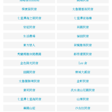
樸實居民宿
太魯閣藝術民宿
七星潭海之屋民宿
七星潭望海樓
安莊民宿
英園民宿
生活農場
福田民宿
東方戀人
荷楓雅築民宿
秀蘭瑪雅休閒農園
靜思優質民宿
金色陽光民宿
Lee 舍
田園民宿
樂城大飯店
太魯閣勝境民宿
金軒民宿
富莉民宿
汎水淩山花園民宿
七星潭七星海民宿
山寨民宿
麗園山莊
沙古拉民宿