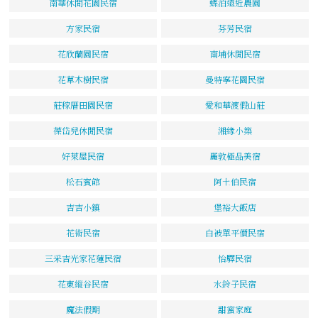
南華休閒花園民宿
蝶泊遠近農園
方家民宿
芬芳民宿
花欣蘭園民宿
南埔休閒民宿
花草木樹民宿
曼特寧花園民宿
莊稼厝田園民宿
愛和華渡假山莊
葆岱兒休閒民宿
湘緣小築
好萊屋民宿
麗敦極品美宿
松石賓館
阿土伯民宿
吉吉小鎮
堡裕大飯店
花術民宿
白被單平價民宿
三采吉光家花蓮民宿
怡驛民宿
花東縱谷民宿
水鈴子民宿
魔法假期
甜蜜家庭