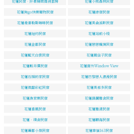
花蓮民宿．阡豪精緻商務套房
花蓮小熊森林民宿
花蓮狗go快樂寵物民宿
花蓮綠宿民宿
花蓮曼普勒斯咖啡民宿
花蓮美侖溪畔民宿
花蓮紐約民宿
花蓮站前小棧
花蓮金都民宿
花蓮戀戀楓情民宿
花蓮藍天白雲民宿
花蓮風信子民宿
花蓮輕井澤民宿
花蓮窗外Window View
花蓮石頭的家民宿
花蓮巴黎戀人浪漫民宿
花蓮微甜彩虹民宿
花蓮美那多民宿
花蓮漁家樂民宿
花蓮洄瀾雅舍民宿
花蓮香風民宿
花蓮雅漾民宿
花蓮‧璞舍民宿
花蓮聽海民宿
花蓮麗都小築民宿
花蓮幸福163民宿