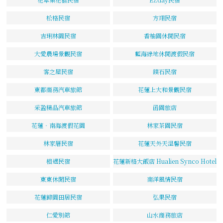
松格民宿
方翊民宿
吉琍林園民宿
香柚園休閒民宿
大愛農場景觀民宿
藍海綠地休閒渡假民宿
客之屋民宿
鏷石民宿
東都商務汽車旅館
花蓮上大和景觀民宿
采盈精品汽車旅館
函園旅店
花蓮‧南海渡假花園
林家茶園民宿
林家厝民宿
花蓮天外天溫馨民宿
相遇民宿
花蓮新格大飯店 Hualien Synco Hotel
東東休閒民宿
南洋風情民宿
花蓮歸園田居民宿
弘果民宿
仁愛別館
山水商務旅店