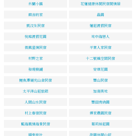
米蘭小鎮
花蓮健康休閒民宿閒情居
麻吉的家
晶園
凱汶生民宿
蓮莊渡假民宿
悅庭渡假花園
地中海戀人
微風星情民宿
平常人家民宿
村野之家
十二號橋空間民宿
發現樹湖
安琪花園
鯉魚潭瑚光山舍民宿
豐山民宿
太平洋山莊旅館
加南美地
人間山水民宿
豐田肯納園
村上春宿民宿
傅家農園民宿
藍海風情海景民宿
葛莉絲莊園
順泰旅社
澄園休閒山莊