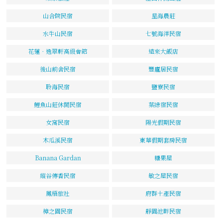
山合院民宿
星海農莊
水牛山民宿
七號海洋民宿
花蓮‧逸翠軒高級會館
遠來大飯店
後山前舍民宿
豐廬居民宿
聆海民宿
鹽寮民宿
鯉魚山莊休閒民宿
葉綠宿民宿
女窩民宿
陽光假期民宿
木瓜溪民宿
東華假期套房民宿
Banana Gardan
糖果屋
縱谷傳香民宿
敏之屋民宿
鳳梧旅社
府群土產民宿
樟之園民宿
靜園池畔民宿