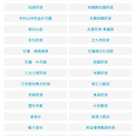
知音民宿
和風陶花園民宿
赤科山林家金針花園
禾風綠園民宿
旭日山莊
古著民宿-東籬居
奇巧民宿
北九岸民宿
花蓮‧浪漫滿屋
花蓮海石生活館
花蓮‧半月灣
慈園民宿
三友之屋民宿
布閣民宿
天地藝術概念民宿
華王大飯店
家庭民宿
東海民宿
聖地牙哥
水悅雅築
迴音谷
海濱大飯店
歡天喜地
美崙優境雅居民宿