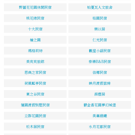
野薑花花園休閒民宿
柏夏瓦人文旅舍
桃花緣民宿
桔園民宿
十大民宿
樂以居
檜之園
仁光民宿
瑪格莉特
觀星小語民宿
美爽爽旅館
泰德B&B民宿
恩典之家民宿
佶椰民宿
荷風藍亭民宿
映月渡假套房
東之谷民宿
滌塵居
蓮園渡假別墅民宿
鬱金香花園夢幻城堡
立群花園民宿
美麗晨曦
松木居民宿
水月花都民宿