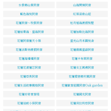
水雲鄉山景民宿
山海閑情民宿
藍色海悅民宿
紅葉溫泉山莊
花蓮民宿～牧雲民宿
近月旭海渡假別墅
花蓮如果海．星海民宿
花蓮加勒比海民宿
花蓮民宿嵐天小築
星光山月禾園悅舍
花蓮法斯特渡假民宿
花蓮晨風星語民宿
花蓮海邊邊民宿
花蓮卡布里民宿
花蓮花漾蓮芯民宿
花蓮女王萬歲民宿
花蓮亞美民宿
花蓮愛戀鄉村風民宿
花蓮生活故事風格民宿
花蓮歐客莊園民宿Oak garden
花蓮好奇堂客棧
花蓮國光民宿
花蓮站前小保民宿
花蓮貝拉利亞民宿