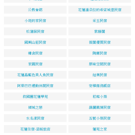
公教會館
花蓮潘朵拉的希望城堡民宿
小斑的家民宿
采玉民宿
松蒲居民宿
紫藤閣
國興山莊民宿
薇閣優質民宿
韓舍民宿
陶庫民宿
家園民宿
原味空間民宿
花蓮晶藍色美人魚民宿
紐奧民宿
阿里巴巴運動休閒民宿
安樺商務飯店
救國團花蓮學苑
菘庭小築
傾城之戀
洄瀾風情民宿
水名漾民宿
五號小築民宿
花蓮住宿-溫暖旅店
蓮苑之家