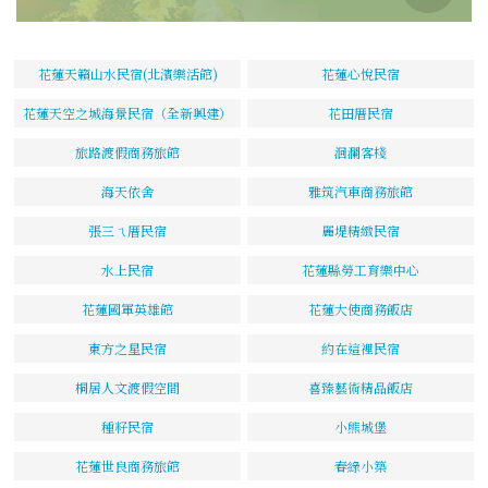
花蓮天籟山水民宿(北濱樂活館)
花蓮心悅民宿
花蓮天空之城海景民宿（全新興建）
花田厝民宿
旅路渡假商務旅館
洄瀾客棧
海天依舍
雅筑汽車商務旅館
張三ㄟ厝民宿
麗堤精緻民宿
水上民宿
花蓮縣勞工育樂中心
花蓮國軍英雄館
花蓮大使商務飯店
東方之星民宿
約在這裡民宿
桐居人文渡假空間
喜臻藝術精品飯店
種籽民宿
小熊城堡
花蓮世良商務旅館
春綠小築