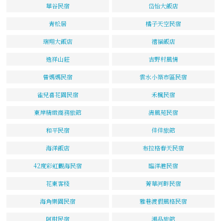
華谷民宿
岱怡大飯店
青松居
橘子天空民宿
瑞翔大飯店
禧福飯店
逸祥山莊
吉野村風情
曾媽媽民宿
雲水小築市區民宿
雀兒喜花園民宿
禾楓民宿
東岸精緻商務旅館
清風苑民宿
和平民宿
佳佳旅館
海洋飯店
布拉格春天民宿
42度彩虹觀海民宿
臨洋港民宿
花東客棧
菁華河畔民宿
海角樂園民宿
雅巷渡假風格民宿
阿柑民宿
湘品旅館