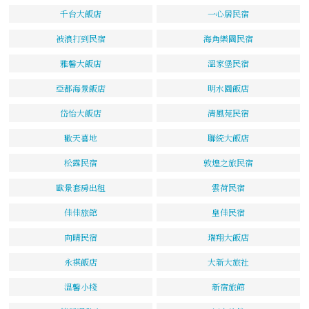
千台大飯店
一心居民宿
被浪打到民宿
海角樂園民宿
雅馨大飯店
溫家堡民宿
亞都海景飯店
明水園飯店
岱怡大飯店
清風苑民宿
歡天喜地
聯統大飯店
松露民宿
敦煌之旅民宿
歐景套房出租
雲荷民宿
佳佳旅館
皇佳民宿
向晴民宿
瑞翔大飯店
永祺飯店
大新大旅社
溫馨小棧
新宿旅館