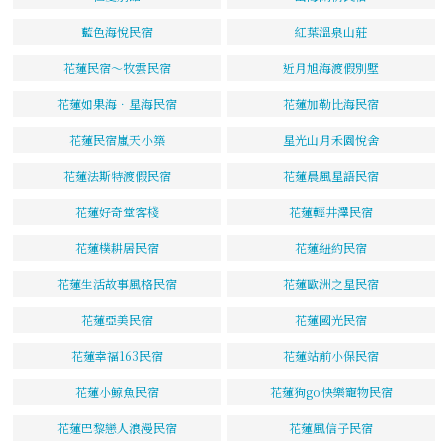
藍色海悅民宿
紅葉溫泉山莊
花蓮民宿～牧雲民宿
近月旭海渡假別墅
花蓮如果海．星海民宿
花蓮加勒比海民宿
花蓮民宿嵐天小築
星光山月禾園悅舍
花蓮法斯特渡假民宿
花蓮晨風星語民宿
花蓮好奇堂客棧
花蓮輕井澤民宿
花蓮樸耕居民宿
花蓮紐約民宿
花蓮生活故事風格民宿
花蓮歐洲之星民宿
花蓮亞美民宿
花蓮國光民宿
花蓮幸福163民宿
花蓮站前小保民宿
花蓮小鯨魚民宿
花蓮狗go快樂寵物民宿
花蓮巴黎戀人浪漫民宿
花蓮風信子民宿