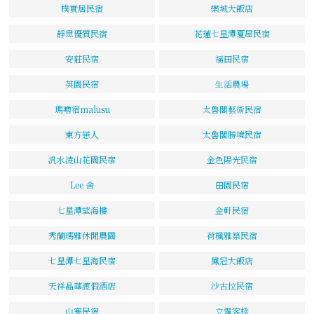
樸實居民宿
樂城大飯店
靜思優質民宿
花蓮七星潭夏屋民宿
安莊民宿
福田民宿
英園民宿
生活農場
瑪嚕宿malusu
太魯閣藝術民宿
東方戀人
太魯閣勝境民宿
汎水淩山花園民宿
金色陽光民宿
Lee 舍
田園民宿
七星潭望海樓
金軒民宿
秀蘭瑪雅休閒農園
荷楓雅築民宿
七星潭七星海民宿
鳳冠大飯店
天祥晶華渡假酒店
沙古拉民宿
山寨民宿
立霧客棧