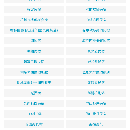
好客民宿
水的故鄉民宿
花蓮南濱觀海套房
山緹庭園民宿
雙橡園渡假山莊(附設九虹茶莊)
春夏秋冬渡假民宿
一間民宿
海洋四季優質民宿
梅蘭民宿
東之旅民宿
越牆工園民宿
吉谷樂民宿
倆呆休閒渡假別墅
理想大地渡假飯店
新城堡縱谷休閒農牧場
元氣屋民宿
日光民宿
落羽松別館
莫內花園民宿
牛山野厝民宿
白色地中海
後山歲月民宿
怡園渡假村
海揚農莊