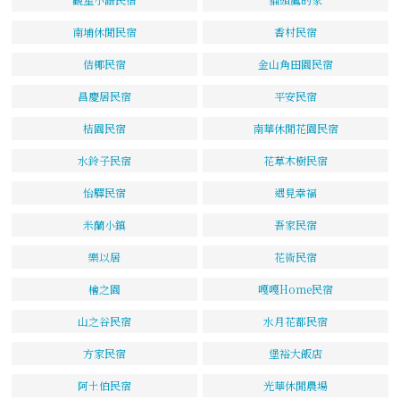
南埔休閒民宿
香村民宿
佶椰民宿
金山角田園民宿
昌慶居民宿
平安民宿
桔園民宿
南華休閒花園民宿
水鈴子民宿
花草木樹民宿
怡驛民宿
遇見幸福
米蘭小鎮
吾家民宿
樂以居
花術民宿
檜之園
嘎嘎Home民宿
山之谷民宿
水月花都民宿
方家民宿
堡裕大飯店
阿土伯民宿
光華休閒農場