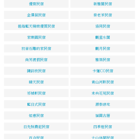
優齋民宿
新雅閣民宿
金澤居民宿
秦老爹民宿
碧海藍天精緻優質民宿
協同民宿
家樂園民宿
觀星水閣
初音石雕的家民宿
觀月民宿
尚芳渡假民宿
雅築民宿
陳詩欣民宿
卡蓮CO民宿
晴天民宿
青山河畔民宿
祁楨軒民宿
未央花苑民宿
藍日式民宿
源泰綠地
如意民宿
福園古厝
日先照農莊民宿
四季遊民宿
百合民宿
大山休閒民宿