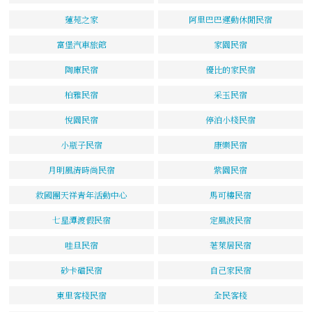
蓮苑之家
阿里巴巴運動休閒民宿
富堡汽車旅館
家園民宿
陶庫民宿
優比的家民宿
柏雅民宿
采玉民宿
悅園民宿
停泊小棧民宿
小瓶子民宿
康樂民宿
月明風清時尚民宿
紫園民宿
救國團天祥青年活動中心
馬可樓民宿
七星潭渡假民宿
定風波民宿
哇旦民宿
荖萊居民宿
砂卡礑民宿
自己家民宿
東里客棧民宿
全民客棧