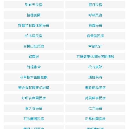
別有天民宿
假日民宿
拾穗田園
呼吸民宿
野薑花花園休閒民宿
築園民宿
松木居民宿
真善美民宿
白楊山莊民宿
幸福紀行
滌塵居
花蓮健康休閒民宿閒情居
河堤雅舍
松石賓館
花草樹木田園景觀
瑪格莉特
鬱金香花園夢幻城堡
麗敦極品美宿
好所在庭園民宿
荷風藍亭民宿
東之谷民宿
仁光民宿
花欣蘭園民宿
正易休閒套房
觀星小語民宿
貓頭鷹的家