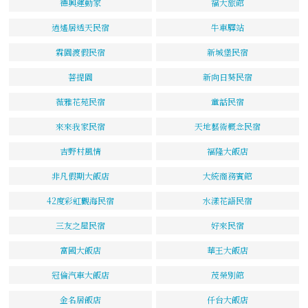
德興運動家
福大旅館
逍遙居透天民宿
牛車驛站
霖園渡假民宿
新城堡民宿
菩提園
新向日葵民宿
薇雅花苑民宿
童話民宿
來來我家民宿
天地藝術概念民宿
吉野村風情
福隆大飯店
非凡假期大飯店
大統商務賓館
42度彩虹觀海民宿
水漾花語民宿
三友之屋民宿
好來民宿
富國大飯店
華王大飯店
冠倫汽車大飯店
茂榮別館
金名居飯店
仟台大飯店