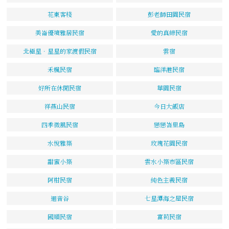
花東客棧
彭老師田園民宿
美崙優境雅居民宿
愛的真締民宿
北極星．星星的家渡假民宿
雲宿
禾楓民宿
臨洋港民宿
好所在休閒民宿
華園民宿
祥燕山民宿
今日大飯店
四季微風民宿
戀戀峇里島
水悅雅築
玫瑰花園民宿
甜蜜小築
雲水小築市區民宿
阿柑民宿
純色主義民宿
迴音谷
七星潭海之屋民宿
國順民宿
富莉民宿