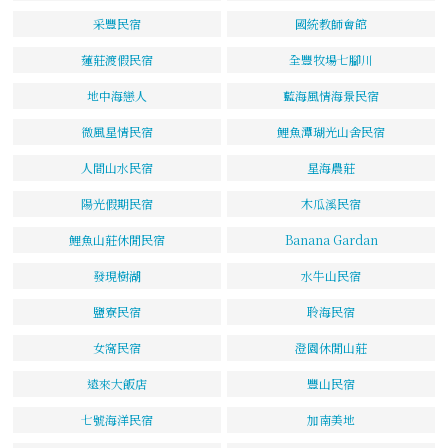
采豐民宿
國統教師會館
蓮莊渡假民宿
全豐牧場七腳川
地中海戀人
藍海風情海景民宿
微風星情民宿
鯉魚潭瑚光山舍民宿
人間山水民宿
星海農莊
陽光假期民宿
木瓜溪民宿
鯉魚山莊休閒民宿
Banana Gardan
發現樹湖
水牛山民宿
鹽寮民宿
聆海民宿
女窩民宿
澄園休閒山莊
遠來大飯店
豐山民宿
七號海洋民宿
加南美地