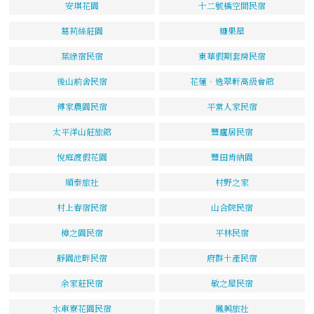
安琪花園
十二號橋空間民宿
葛莉絲莊園
糖果屋
葉綠宿民宿
東華假期套房民宿
後山前舍民宿
花蓮‧逸翠軒高級會館
傅家農園民宿
平常人家民宿
太平洋山莊旅館
豐廬居民宿
悅庭渡假花園
豐田肯納園
順泰旅社
村野之家
村上春宿民宿
山合院民宿
樟之園民宿
平林民宿
靜園池畔民宿
府群土產民宿
余家莊民宿
敏之屋民宿
水車寮花園民宿
鳳興旅社