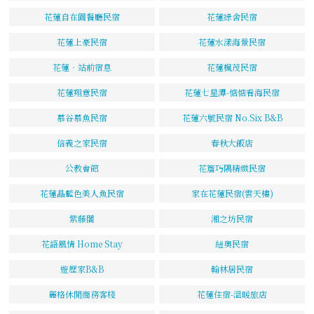
花蓮自在園餐廳民宿
花蓮綠舍民宿
花蓮上豪民宿
花蓮水漾海景民宿
花蓮‧站前宿息
花蓮楓茂民宿
花蓮翔意民宿
花蓮七星潭-惦惦看海民宿
慕谷慕魚民宿
花蓮六號民宿 No.Six B&B
信義之家民宿
春秋大飯店
公教會館
花簷巧隅精緻民宿
花蓮晶藍色美人魚民宿
家在花蓮民宿(雲天樓)
紫藤閣
湘之坊民宿
花語風情 Home Stay
紐奧民宿
遊歷家B&B
翰林居民宿
麗格休閒商務客棧
花蓮住宿-溫暖旅店