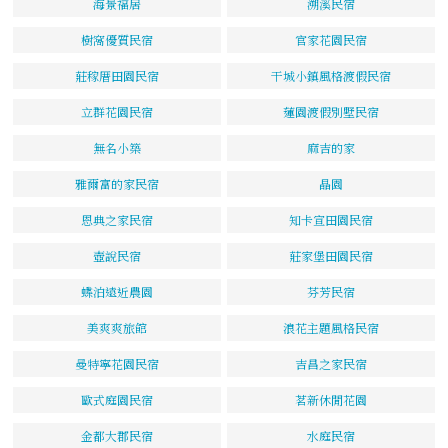
海景福居
溯溪民宿
樹窩優質民宿
官家花園民宿
莊稼厝田園民宿
干城小鎮風格渡假民宿
立群花園民宿
蓮園渡假別墅民宿
無名小築
麻吉的家
雅爾富的家民宿
晶園
恩典之家民宿
知卡宣田園民宿
壺說民宿
莊家堡田園民宿
蝶泊遠近農園
芬芳民宿
美爽爽旅館
浪花主題風格民宿
曼特寧花園民宿
吉昌之家民宿
歐式庭園民宿
茗新休閒花園
金都大郡民宿
水庭民宿