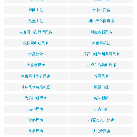
麗園山莊
綠中海民宿
凱鑫山莊
櫻田野休閒農場
太魯閣山海風情民宿
翔廬渡假民宿
雙橡園山莊民宿
太魯閣旅社
海燕旅館
長霖山莊休閒農園民宿
宇馨藝民宿
立德布洛灣山月邨
太魯閣神秘谷民宿
谷園民宿
佳佳民宿魔術城堡
觀雲山莊
海風田莊民宿
魔法假期
桂林民宿
吉吉小鎮
歐鄉民宿
柏夏瓦人文旅舍
喬居民宿
桃花緣民宿