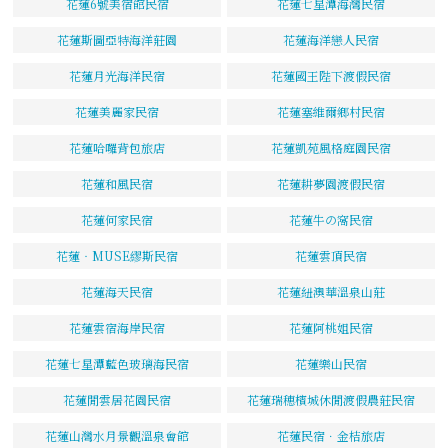
花蓮6號美宿館民宿
花蓮七星潭海灣民宿
花蓮斯圖亞特海洋莊園
花蓮海洋戀人民宿
花蓮月光海洋民宿
花蓮國王陛下渡假民宿
花蓮美麗家民宿
花蓮塞維爾鄉村民宿
花蓮哈囉背包旅店
花蓮凱苑風格庭園民宿
花蓮和風民宿
花蓮耕夢園渡假民宿
花蓮何家民宿
花蓮牛の窩民宿
花蓮‧MUSE繆斯民宿
花蓮雲頂民宿
花蓮海天民宿
花蓮紐澳華溫泉山莊
花蓮雲宿海岸民宿
花蓮阿桃姐民宿
花蓮七星潭藍色玻璃海民宿
花蓮樂山民宿
花蓮閒雲居花園民宿
花蓮瑞穗檳城休閒渡假農莊民宿
花蓮山灣水月景觀溫泉會館
花蓮民宿．金桔旅店