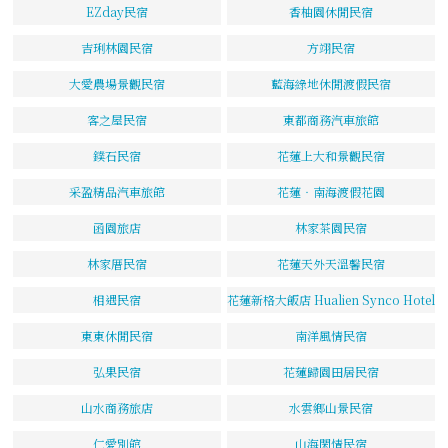
EZday民宿
香柚園休閒民宿
吉琍林園民宿
方翊民宿
大愛農場景觀民宿
藍海綠地休閒渡假民宿
客之屋民宿
東都商務汽車旅館
鏷石民宿
花蓮上大和景觀民宿
采盈精品汽車旅館
花蓮‧南海渡假花園
函園旅店
林家茶園民宿
林家厝民宿
花蓮天外天溫馨民宿
相遇民宿
花蓮新格大飯店 Hualien Synco Hotel
東東休閒民宿
南洋風情民宿
弘果民宿
花蓮歸園田居民宿
山水商務旅店
水雲鄉山景民宿
仁愛別館
山海閑情民宿