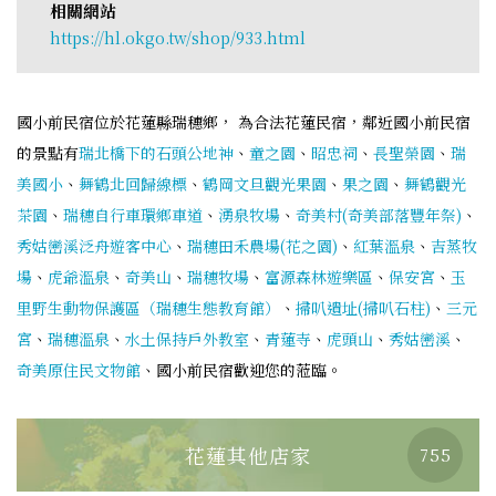
相關網站
https://hl.okgo.tw/shop/933.html
國小前民宿位於花蓮縣瑞穗鄉， 為合法花蓮民宿，鄰近國小前民宿
的景點有
瑞北橋下的石頭公地神
、
童之園
、
昭忠祠
、
長聖榮園
、
瑞
美國小
、
舞鶴北回歸線標
、
鶴岡文旦觀光果園
、
果之園
、
舞鶴觀光
茶園
、
瑞穗自行車環鄉車道
、
湧泉牧場
、
奇美村(奇美部落豐年祭)
、
秀姑巒溪泛舟遊客中心
、
瑞穗田禾農場(花之園)
、
紅葉溫泉
、
吉蒸牧
場
、
虎爺溫泉
、
奇美山
、
瑞穗牧場
、
富源森林遊樂區
、
保安宮
、
玉
里野生動物保護區（瑞穗生態教育館）
、
掃叭遺址(掃叭石柱)
、
三元
宮
、
瑞穗溫泉
、
水土保持戶外教室
、
青蓮寺
、
虎頭山
、
秀姑巒溪
、
奇美原住民文物館
、國小前民宿歡迎您的蒞臨。
花蓮其他店家
755