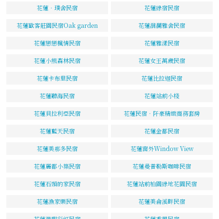
花蓮‧璞舍民宿
花蓮綠宿民宿
花蓮歐客莊園民宿Oak garden
花蓮洄瀾雅舍民宿
花蓮戀戀楓情民宿
花蓮雅漾民宿
花蓮小熊森林民宿
花蓮女王萬歲民宿
花蓮卡布里民宿
花蓮比拉迦民宿
花蓮聽海民宿
花蓮站前小棧
花蓮貝拉利亞民宿
花蓮民宿．阡豪精緻商務套房
花蓮藍天民宿
花蓮金都民宿
花蓮美那多民宿
花蓮窗外Window View
花蓮麗都小築民宿
花蓮曼普勒斯咖啡民宿
花蓮石頭的家民宿
花蓮站前柏園綠地花園民宿
花蓮漁家樂民宿
花蓮美侖溪畔民宿
花蓮微甜彩虹民宿
花蓮香風民宿