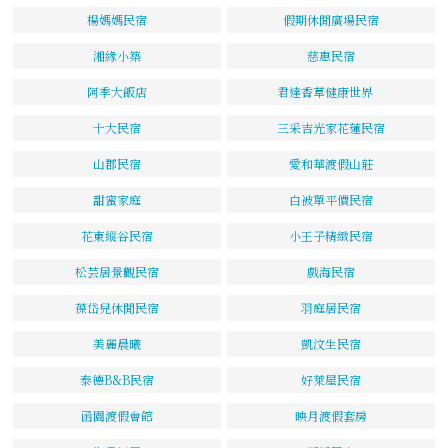
楊媽媽民宿
假期休閒廣場民宿
湘緣小築
慈惠民宿
阿季大飯店
君達香草健康世界
十大民宿
三采吉光家花蓮民宿
山郡民宿
愛和華渡假山莊
甜蜜家庭
白被單平價民宿
花東縱谷民宿
小王子精緻民宿
松芸居景觀民宿
戲海民宿
葆岱兒休閒民宿
羽庭居民宿
美麗晨曦
凱汶生民宿
泰德B&B民宿
好萊屋民宿
函園渡假會館
映月渡假套房