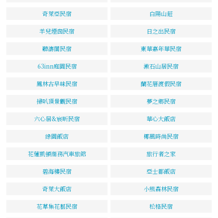
奇萊亞民宿
白陽山莊
羊兒煙囪民宿
日之出民宿
聽濤閣民宿
東華嘉年華民宿
63inn庭園民宿
漱石山居民宿
鳳林古早味民宿
蘭花厝渡假民宿
掃叭頂景觀民宿
夢之鄉民宿
六心居&宸昕民宿
華心大飯店
綠園飯店
椰風時尚民宿
花蓮凱頓商務汽車旅館
旅行者之家
碧海樓民宿
亞士都飯店
奇萊大飯店
小熊森林民宿
花草集花藝民宿
松格民宿