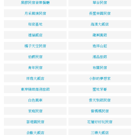
黑膠民宿音樂餐廳
華谷民宿
月采風情民宿
長聖榮園民宿
秘密基地
海濱大飯店
禧福飯店
龍興賓館
橘子天空民宿
逸祥山莊
伯爵民宿
湘品旅館
青年民宿
布閣民宿
祥鼎大飯店
小胖的夢想家
東岸精緻商務旅館
聖地牙哥
白色風車
雲天別館民宿
家庭民宿
曾媽媽民宿
菩堤園民宿
花蓮好好玩民宿
合歡大飯店
三德大飯店