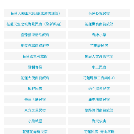
花蓮天籟山水民宿(北濱樂活館)
花蓮心悅民宿
花蓮天空之城海景民宿（全新興建）
花蓮世良商務旅館
喜臻藝術精品飯店
春綠小築
雅筑汽車商務旅館
花田厝民宿
花蓮國軍英雄館
桐居人文渡假空間
洄瀾客棧
水上民宿
花蓮大使商務飯店
花蓮縣勞工育樂中心
種籽民宿
約在這裡民宿
張三ㄟ厝民宿
麗堤精緻民宿
東方之星民宿
旅路渡假商務旅館
小熊城堡
海天依舍
花蓮花弄房民宿
花蓮民宿- 青山河畔