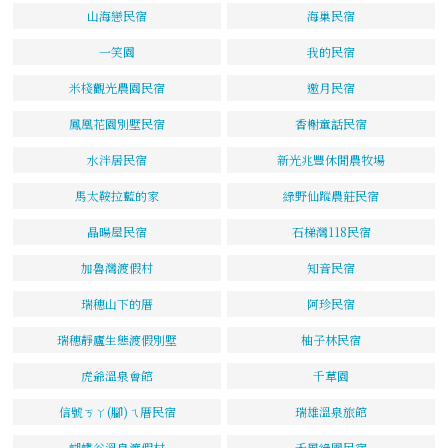
山海戀民宿
海巢民宿
一笑園
我的民宿
米棧觀光農園民宿
邀月民宿
鳳凰花園別墅民宿
香榭童話民宿
水泮居民宿
新光兆豐休閒農牧場
馬太鞍拉藍的家
綠野仙蹤農莊民宿
晶暘屋民宿
石梯灣118民宿
加魯灣渡假村
知音民宿
瑞穗山下的厝
阿珍民宿
瑞穗靜廬生態渡假別墅
柚子林民宿
虎爺溫泉會館
千草園
信號ㄎㄚ(腳)ㄟ厝民宿
瑞雄溫泉旅館
蝴蝶谷溫泉渡假村
禾風綠園民宿