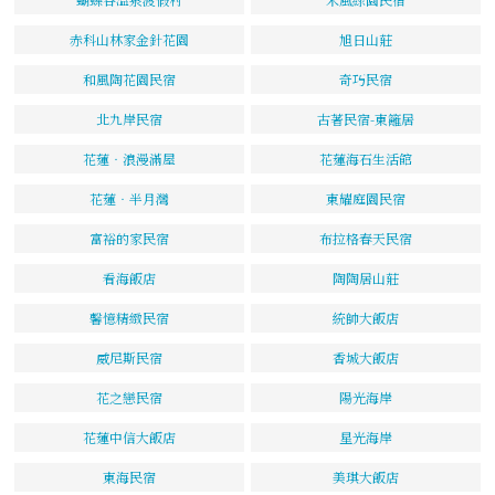
赤科山林家金針花園
旭日山莊
和風陶花園民宿
奇巧民宿
北九岸民宿
古著民宿-東籬居
花蓮‧浪漫滿屋
花蓮海石生活館
花蓮‧半月灣
東耀庭園民宿
富裕的家民宿
布拉格春天民宿
看海飯店
陶陶居山莊
馨憶精緻民宿
統帥大飯店
威尼斯民宿
香城大飯店
花之戀民宿
陽光海岸
花蓮中信大飯店
星光海岸
東海民宿
美琪大飯店