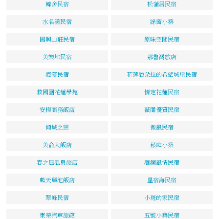
韓舍民宿
松蒲居民宿
水名漾民宿
綠窗小築
國興山莊民宿
原味空間民宿
美樂地民宿
那魯灣旅店
海濱民宿
花蓮潘朵拉的希望城堡民宿
救國團花蓮學苑
情定花蓮民宿
安樺商務飯店
薇閣優質民宿
傾城之戀
微風民宿
美侖大飯店
菘庭小築
春之風溫泉旅店
洄瀾風情民宿
藍天麗池飯店
星宿海民宿
翠峰民宿
小斑的家民宿
東榮汽車旅館
五號小築民宿