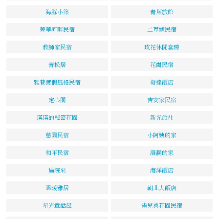
海豚小築
青葉旅館
菁華河畔民宿
二草緣民宿
教師家民宿
玫花休閒套房
青松居
花崗民宿
雅巷渡假風格民宿
發達飯店
定心閣
吉安家民宿
瑛瑛的秘密花園
新光旅社
慈園民宿
小阿姨的家
和平民宿
洄瀾的家
過院來
海洋飯店
溫暖雅居
朝北大飯店
星光童話屋
雀兒喜花園民宿