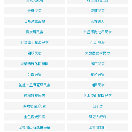
金軒民宿
安莊民宿
七星潭望海樓
東方戀人
樸實居民宿
七星潭海之屋民宿
七星潭七星海民宿
生活農場
國順民宿
太魯閣藝術民宿
秀蘭瑪雅休閒農園
福田民宿
英園民宿
富莉民宿
花蓮七星潭夏屋民宿
田園民宿
荷楓雅築民宿
汎水淩山花園民宿
瑪嚕宿malusu
Lee 舍
金色陽光民宿
鳳冠大飯店
太魯閣山海風情民宿
太魯閣旅社