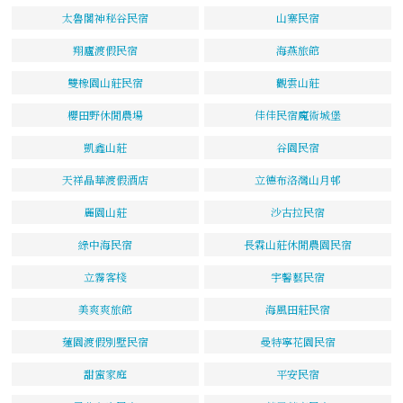
太魯閣神秘谷民宿
山寨民宿
翔廬渡假民宿
海燕旅館
雙橡園山莊民宿
觀雲山莊
櫻田野休閒農場
佳佳民宿魔術城堡
凱鑫山莊
谷園民宿
天祥晶華渡假酒店
立德布洛灣山月邨
麗園山莊
沙古拉民宿
綠中海民宿
長霖山莊休閒農園民宿
立霧客棧
宇馨藝民宿
美爽爽旅館
海風田莊民宿
蓮園渡假別墅民宿
曼特寧花園民宿
甜蜜家庭
平安民宿