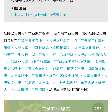
相關網站
https://hl.okgo.tw/shop/920.html
晶暘屋民宿位於花蓮縣光復鄉， 為合法花蓮民宿，鄰近晶暘屋民宿
的景點有
光豐農會遊客中心
、
大興文旦觀光果園
、
芙登溪自行車專
用道
、
大農大富平地森林園區（圖騰花海 ）
、
太巴塱文化發祥地
、
保安寺
、
馬太鞍古屋
、
光復天主堂
、
欣綠農園
、
大興紀念公園(私人
土地公園)
、
馬錫山下自行車道
、
花蓮觀光糖廠(光復糖廠)
、
太巴塱
東北活動中心（東北聚會所）
、
益壽堂
、
花糖文物館
、
周廣輝文物
館
、
太巴塱國小
、
光復車站
、
綠色迷宮(原野迷宮)
、
大富火車站
、
太
巴塱文化館
、
仁壽宮
、
太巴塱‧天主教聖母教堂
、
鍾家古厝
、
砂荖
古井
、
馬太鞍濕地生態園區
、晶暘屋民宿歡迎您的蒞臨。
花蓮其他店家
755