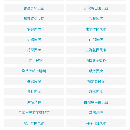
吉昌之家民宿
莊稼厝田園民宿
蓮莊渡假民宿
采豐民宿
怡驛民宿
南埔休閒民宿
佶椰民宿
山郡民宿
花術民宿
立群花園民宿
山之谷民宿
函園渡假會館
全豐牧場七腳川
戲海民宿
吾家民宿
楊媽媽民宿
香村民宿
溯溪民宿
瑪格莉特
白被單平價民宿
三采吉光家花蓮民宿
幸福紀行
歐式庭園民宿
白楊山莊民宿