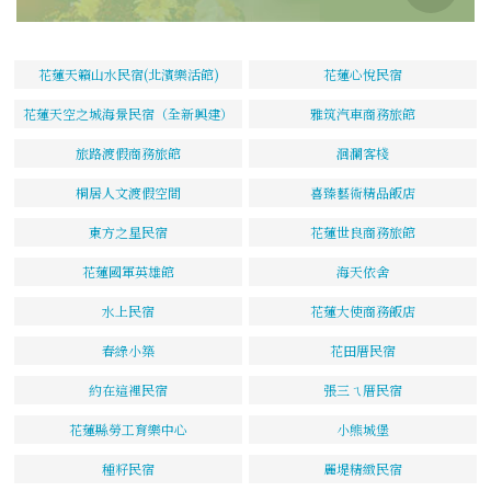
花蓮天籟山水民宿(北濱樂活館)
花蓮心悅民宿
花蓮天空之城海景民宿（全新興建）
雅筑汽車商務旅館
旅路渡假商務旅館
洄瀾客棧
桐居人文渡假空間
喜臻藝術精品飯店
東方之星民宿
花蓮世良商務旅館
花蓮國軍英雄館
海天依舍
水上民宿
花蓮大使商務飯店
春綠小築
花田厝民宿
約在這裡民宿
張三ㄟ厝民宿
花蓮縣勞工育樂中心
小熊城堡
種籽民宿
麗堤精緻民宿