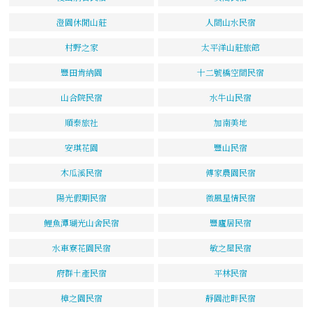
澄園休閒山莊
人間山水民宿
村野之家
太平洋山莊旅館
豐田肯納園
十二號橋空間民宿
山合院民宿
水牛山民宿
順泰旅社
加南美地
安琪花園
豐山民宿
木瓜溪民宿
傅家農園民宿
陽光假期民宿
微風星情民宿
鯉魚潭瑚光山舍民宿
豐廬居民宿
水車寮花園民宿
敏之屋民宿
府群土產民宿
平林民宿
樟之園民宿
靜園池畔民宿