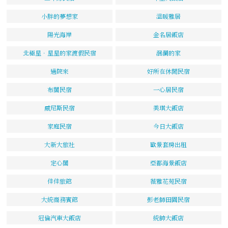
小胖的夢想家
溫暖雅居
陽光海岸
金名居飯店
北極星．星星的家渡假民宿
洄瀾的家
過院來
好所在休閒民宿
布閣民宿
一心居民宿
威尼斯民宿
美琪大飯店
家庭民宿
今日大飯店
大新大旅社
歐景套房出租
定心閣
亞都海景飯店
佳佳旅館
薇雅花苑民宿
大統商務賓館
彭老師田園民宿
冠倫汽車大飯店
統帥大飯店