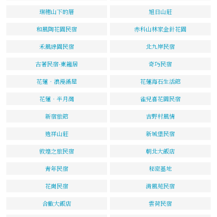
瑞穗山下的厝
旭日山莊
和風陶花園民宿
赤科山林家金針花園
禾風綠園民宿
北九岸民宿
古著民宿-東籬居
奇巧民宿
花蓮‧浪漫滿屋
花蓮海石生活館
花蓮‧半月灣
雀兒喜花園民宿
新宿旅館
吉野村風情
逸祥山莊
新城堡民宿
敦煌之旅民宿
朝北大飯店
青年民宿
秘密基地
花崗民宿
清風苑民宿
合歡大飯店
雲荷民宿