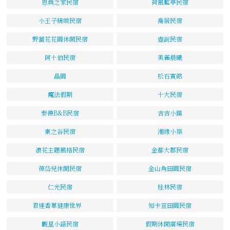
恩典之家民宿
荷風藍亭民宿
小王子精緻民宿
喬居民宿
野薑花花園休閒民宿
壺說民宿
阿土伯民宿
美麗晨曦
晶園
松石賓館
魔法假期
十大民宿
泰德B&B民宿
吉吉小鎮
東之谷民宿
湘緣小築
浪花主題風格民宿
金都大郡民宿
葆岱兒休閒民宿
金山角田園民宿
仁光民宿
桂林民宿
君達香草健康世界
知卡宣田園民宿
觀星小語民宿
假期休閒廣場民宿