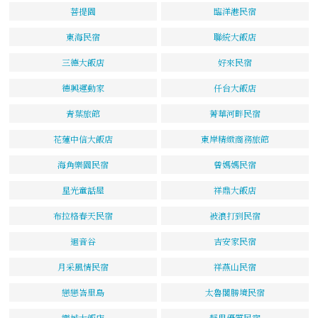
菩提園
臨洋港民宿
東海民宿
聯統大飯店
三德大飯店
好來民宿
德興運動家
仟台大飯店
青葉旅館
菁華河畔民宿
花蓮中信大飯店
東岸精緻商務旅館
海角樂園民宿
曾媽媽民宿
星光童話屋
祥鼎大飯店
布拉格春天民宿
被浪打到民宿
迴音谷
吉安家民宿
月采風情民宿
祥燕山民宿
戀戀峇里島
太魯閣勝境民宿
樂城大飯店
靜思優質民宿