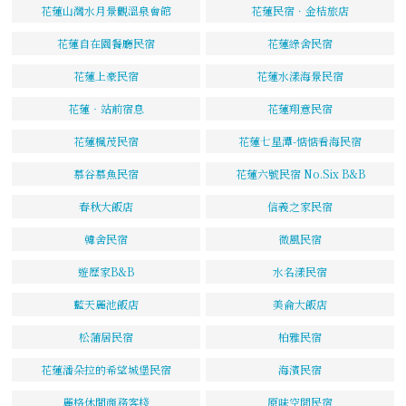
花蓮山灣水月景觀溫泉會館
花蓮民宿．金桔旅店
花蓮自在園餐廳民宿
花蓮綠舍民宿
花蓮上豪民宿
花蓮水漾海景民宿
花蓮‧站前宿息
花蓮翔意民宿
花蓮楓茂民宿
花蓮七星潭-惦惦看海民宿
慕谷慕魚民宿
花蓮六號民宿 No.Six B&B
春秋大飯店
信義之家民宿
韓舍民宿
微風民宿
遊歷家B&B
水名漾民宿
藍天麗池飯店
美侖大飯店
松蒲居民宿
柏雅民宿
花蓮潘朵拉的希望城堡民宿
海濱民宿
麗格休閒商務客棧
原味空間民宿