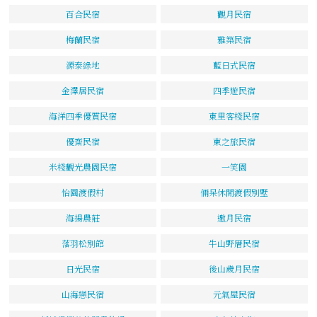
百合民宿
觀月民宿
梅蘭民宿
雅築民宿
源泰綠地
藍日式民宿
金澤居民宿
四季遊民宿
海洋四季優質民宿
東里客棧民宿
優齋民宿
東之旅民宿
米棧觀光農園民宿
一笑園
怡園渡假村
倆呆休閒渡假別墅
海揚農莊
邀月民宿
落羽松別館
牛山野厝民宿
日光民宿
後山歲月民宿
山海戀民宿
元氣屋民宿