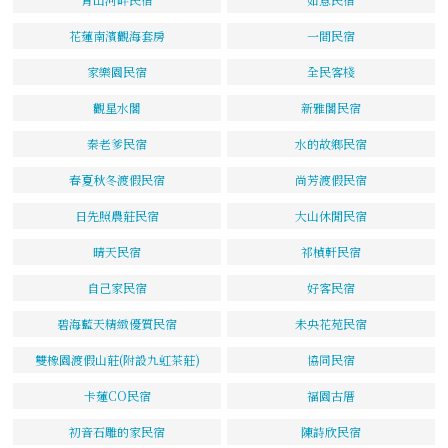
花蓮南濱觀海套房
一間民宿
家樂園民宿
全民客棧
觀星水閣
新雅閣民宿
秦老爹民宿
水的故鄉民宿
春夏秋冬渡假民宿
尚芳渡假民宿
日先照農莊民宿
大山休閒民宿
晴天民宿
祁楨軒民宿
自己家民宿
好客民宿
碧海藍天精緻優質民宿
未央花苑民宿
雙橡園渡假山莊(附設九虹茶莊)
協同民宿
卡蓮CO民宿
福園古厝
初音石雕的家民宿
陳詩欣民宿