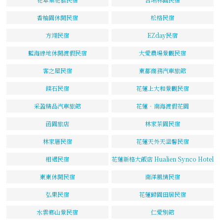
香柚園休閒民宿
松格民宿
方翊民宿
EZday民宿
藍海綠地休閒渡假民宿
大愛農場景觀民宿
客之屋民宿
東都商務汽車旅館
鏷石民宿
花蓮上大和景觀民宿
采盈精品汽車旅館
花蓮‧南海渡假花園
函園旅店
林家茶園民宿
林家厝民宿
花蓮天外天溫馨民宿
相遇民宿
花蓮新格大飯店 Hualien Synco Hotel
東東休閒民宿
南洋風情民宿
弘果民宿
花蓮歸園田居民宿
水雲鄉山景民宿
仁愛別館