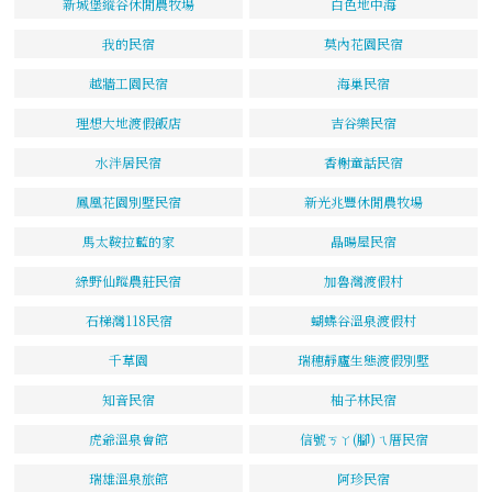
新城堡縱谷休閒農牧場
白色地中海
我的民宿
莫內花園民宿
越牆工園民宿
海巢民宿
理想大地渡假飯店
吉谷樂民宿
水泮居民宿
香榭童話民宿
鳳凰花園別墅民宿
新光兆豐休閒農牧場
馬太鞍拉藍的家
晶暘屋民宿
綠野仙蹤農莊民宿
加魯灣渡假村
石梯灣118民宿
蝴蝶谷溫泉渡假村
千草園
瑞穗靜廬生態渡假別墅
知音民宿
柚子林民宿
虎爺溫泉會館
信號ㄎㄚ(腳)ㄟ厝民宿
瑞雄溫泉旅館
阿珍民宿