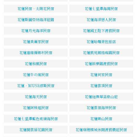
花蓮民宿‧太陽花民宿
花蓮七星潭海灣民宿
花蓮斯圖亞特海洋莊園
花蓮海洋戀人民宿
花蓮月光海洋民宿
花蓮國王陛下渡假民宿
花蓮美麗家民宿
花蓮哈囉背包旅店
花蓮塞維爾鄉村民宿
花蓮凱苑風格庭園民宿
花蓮和風民宿
花蓮耕夢園渡假民宿
花蓮牛の窩民宿
花蓮何家民宿
花蓮‧MUSE繆斯民宿
花蓮雲頂民宿
花蓮海天民宿
花蓮紐澳華溫泉山莊
花蓮阿桃姐民宿
花蓮雲宿海岸民宿
花蓮七星潭藍色玻璃海民宿
花蓮樂山民宿
花蓮閒雲居花園民宿
花蓮瑞穗檳城休閒渡假農莊民宿