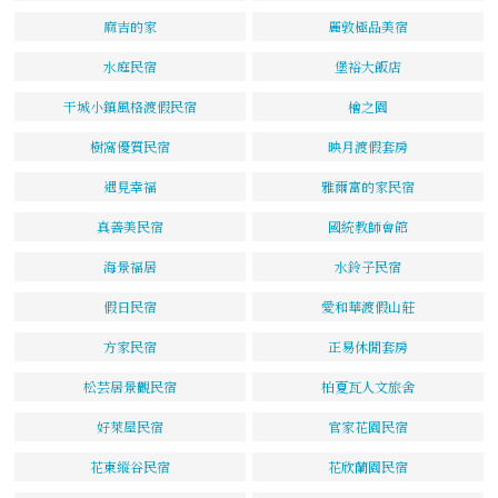
麻吉的家
麗敦極品美宿
水庭民宿
堡裕大飯店
干城小鎮風格渡假民宿
檜之園
樹窩優質民宿
映月渡假套房
遇見幸福
雅爾富的家民宿
真善美民宿
國統教師會館
海景福居
水鈴子民宿
假日民宿
愛和華渡假山莊
方家民宿
正易休閒套房
松芸居景觀民宿
柏夏瓦人文旅舍
好萊屋民宿
官家花園民宿
花東縱谷民宿
花欣蘭園民宿