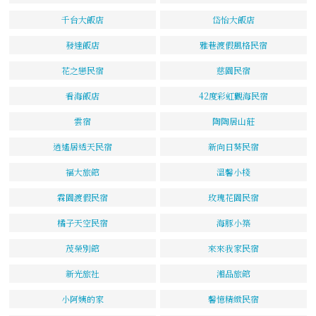
千台大飯店
岱怡大飯店
發達飯店
雅巷渡假風格民宿
花之戀民宿
慈園民宿
看海飯店
42度彩虹觀海民宿
雲宿
陶陶居山莊
逍遙居透天民宿
新向日葵民宿
福大旅館
溫馨小棧
霖園渡假民宿
玫瑰花園民宿
橘子天空民宿
海豚小築
茂榮別館
來來我家民宿
新光旅社
湘品旅館
小阿姨的家
馨憶精緻民宿