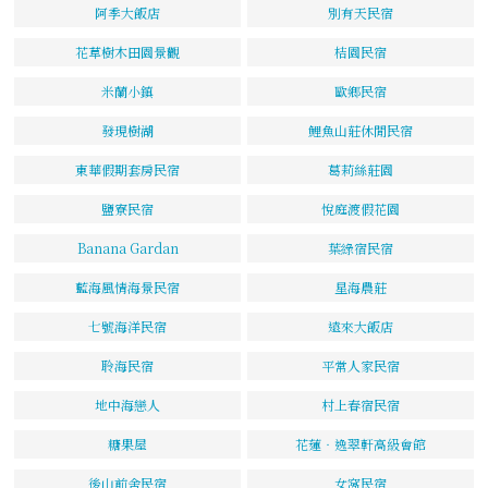
阿季大飯店
別有天民宿
花草樹木田園景觀
桔園民宿
米蘭小鎮
歐鄉民宿
發現樹湖
鯉魚山莊休閒民宿
東華假期套房民宿
葛莉絲莊園
鹽寮民宿
悅庭渡假花園
Banana Gardan
葉綠宿民宿
藍海風情海景民宿
星海農莊
七號海洋民宿
遠來大飯店
聆海民宿
平常人家民宿
地中海戀人
村上春宿民宿
糖果屋
花蓮‧逸翠軒高級會館
後山前舍民宿
女窩民宿