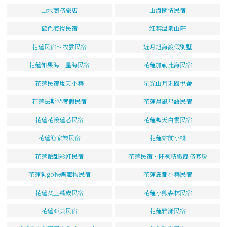
山水商務旅店
山海閑情民宿
藍色海悅民宿
紅葉溫泉山莊
花蓮民宿～牧雲民宿
近月旭海渡假別墅
花蓮如果海．星海民宿
花蓮加勒比海民宿
花蓮民宿嵐天小築
星光山月禾園悅舍
花蓮法斯特渡假民宿
花蓮晨風星語民宿
花蓮花漾蓮芯民宿
花蓮藍天白雲民宿
花蓮漁家樂民宿
花蓮站前小棧
花蓮微甜彩虹民宿
花蓮民宿．阡豪精緻商務套房
花蓮狗go快樂寵物民宿
花蓮麗都小築民宿
花蓮女王萬歲民宿
花蓮小熊森林民宿
花蓮亞美民宿
花蓮雅漾民宿