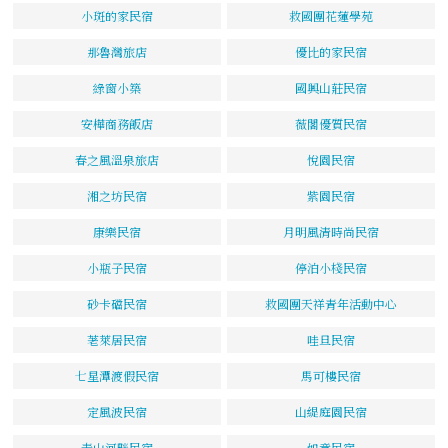
小斑的家民宿
救國團花蓮學苑
那魯灣旅店
優比的家民宿
綠窗小築
國興山莊民宿
安樺商務飯店
薇閣優質民宿
春之風溫泉旅店
悅園民宿
湘之坊民宿
紫園民宿
康樂民宿
月明風清時尚民宿
小瓶子民宿
停泊小棧民宿
砂卡礑民宿
救國團天祥青年活動中心
荖萊居民宿
哇旦民宿
七星潭渡假民宿
馬可樓民宿
定風波民宿
山緹庭園民宿
青山河畔民宿
如意民宿