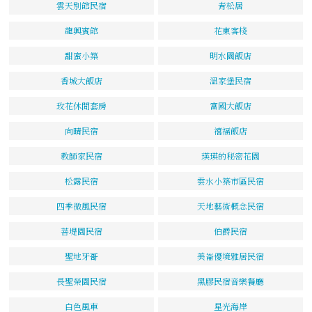
雲天別館民宿
青松居
龍興賓館
花東客棧
甜蜜小築
明水園飯店
香城大飯店
溫家堡民宿
玫花休閒套房
富國大飯店
向晴民宿
禧福飯店
教師家民宿
瑛瑛的秘密花園
松露民宿
雲水小築市區民宿
四季微風民宿
天地藝術概念民宿
菩堤園民宿
伯爵民宿
聖地牙哥
美崙優境雅居民宿
長聖榮園民宿
黑膠民宿音樂餐廳
白色風車
星光海岸