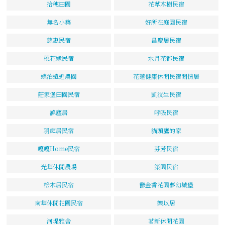
拾穗田園
花草木樹民宿
無名小築
好所在庭園民宿
慈惠民宿
昌慶居民宿
桃花緣民宿
水月花都民宿
蝶泊遠近農園
花蓮健康休閒民宿閒情居
莊家堡田園民宿
凱汶生民宿
滌塵居
呼吸民宿
羽庭居民宿
貓頭鷹的家
嘎嘎Home民宿
芬芳民宿
光華休閒農場
築園民宿
松木居民宿
鬱金香花園夢幻城堡
南華休閒花園民宿
樂以居
河堤雅舍
茗新休閒花園