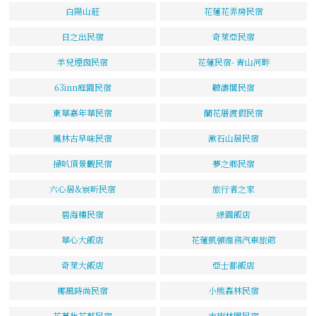
白陽山莊
花蓮花弄房民宿
日之出民宿
奇萊亞民宿
羊兒煙囪民宿
花蓮民宿- 青山河畔
63inn庭園民宿
聽濤閣民宿
東華嘉年華民宿
蘭花厝渡假民宿
鳳林古早味民宿
漱石山居民宿
掃叭頂景觀民宿
夢之鄉民宿
六心居&宸昕民宿
旅行者之家
碧海樓民宿
綠園飯店
華心大飯店
花蓮凱頓商務汽車旅館
奇萊大飯店
亞士都飯店
椰風時尚民宿
小熊森林民宿
花草集花藝民宿
吉琍林園民宿