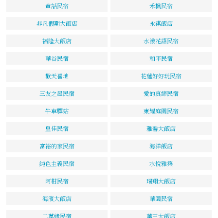
童話民宿
禾楓民宿
非凡假期大飯店
永祺飯店
福隆大飯店
水漾花語民宿
華谷民宿
和平民宿
歡天喜地
花蓮好好玩民宿
三友之屋民宿
愛的真締民宿
牛車驛站
東耀庭園民宿
皇佳民宿
雅馨大飯店
富裕的家民宿
海洋飯店
純色主義民宿
水悅雅築
阿柑民宿
瑞翔大飯店
海濱大飯店
華園民宿
二草緣民宿
華王大飯店