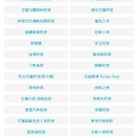
花簷巧隅精緻民宿
情定花蓮民宿
阿里巴巴運動休閒民宿
蓮苑之家
洄瀾風情民宿
菘庭小築
紫藤閣
采玉民宿
紐奧民宿
翰林居民宿
公教會館
陶庫民宿
家在花蓮民宿(雲天樓)
花語風情 Home Stay
翠峰民宿
傾城之戀
花蓮住宿-溫暖旅店
美樂地民宿
富堡汽車旅館
家園民宿
花蓮晶藍色美人魚民宿
東榮汽車旅館
星宿海民宿
五號小築民宿