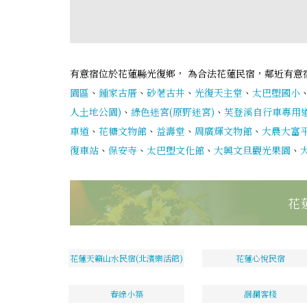
有意宿位於花蓮縣光復鄉， 為合法花蓮民宿，鄰近有意
園區
、
鍾家古厝
、
砂荖古井
、
光復天主堂
、
太巴塱國小
人土地公園)
、
綠色迷宮(原野迷宮)
、
芙登溪自行車專用
車道
、
花糖文物館
、
益壽堂
、
周廣輝文物館
、
大農大富
復車站
、
保安寺
、
太巴塱文化館
、
大興文旦觀光果園
、
花
花蓮天籟山水民宿(北濱樂活館)
花蓮心悅民宿
春綠小築
洄瀾客棧