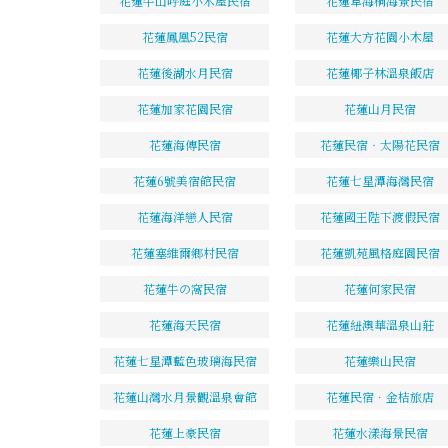
花蓮牛山呼庭小木屋民宿
花蓮草海桐海景民宿
花蓮鳳凰52民宿
花蓮大方花園小木屋
花蓮後湖水月民宿
花蓮椰子林溫泉飯店
花蓮加家花園民宿
花蓮山月民宿
花蓮海傳民宿
花蓮民宿‧太陽花民宿
花蓮6號美宿館民宿
花蓮七星潭海灣民宿
花蓮海洋戀人民宿
花蓮國王陛下渡假民宿
花蓮塞維爾鄉村民宿
花蓮凱苑風格庭園民宿
花蓮牛の窩民宿
花蓮何家民宿
花蓮海天民宿
花蓮紐澳華溫泉山莊
花蓮七星潭藍色玻璃海民宿
花蓮樂山民宿
花蓮山灣水月景觀溫泉會館
花蓮民宿．金桔旅店
花蓮上豪民宿
花蓮水漾海景民宿