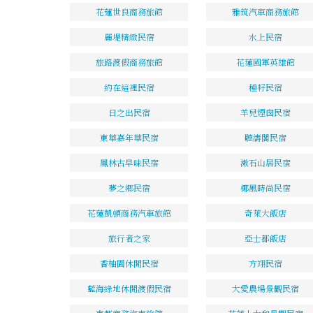
花蓮世良商務旅館
雅筑汽車商務旅館
麗堤精緻民宿
水上民宿
旅路渡假商務旅館
花蓮國軍英雄館
約在這裡民宿
種籽民宿
日之出民宿
羊兒煙囪民宿
東華嘉年華民宿
聽濤閣民宿
鳳林古早味民宿
漱石山居民宿
夢之鄉民宿
椰風時尚民宿
花蓮凱頓商務汽車旅館
奇萊大飯店
旅行者之家
亞士都飯店
香柚園休閒民宿
方翊民宿
藍海綠地休閒渡假民宿
大愛農場景觀民宿