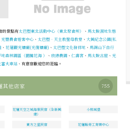
宿的景點有
太巴塱東北活動中心（東北聚會所）
、
馬太鞍濕地生態
、
光豐農會遊客中心
、
太巴塱‧天主教聖母教堂
、
大興紀念公園(私
道
、
花蓮觀光糖廠(光復糖廠)
、
太巴塱文化發祥地
、
馬錫山下自行
平地森林園區（圖騰花海 ）
、
欣綠農園
、
仁壽宮
、
馬太鞍古屋
、
光
大富火車站
、有意宿歡迎您的蒞臨。
蓮其他店家
755
花蓮天空之城海景民宿（全新興
小熊城堡
建）
東方之星民宿
花蓮縣勞工育樂中心