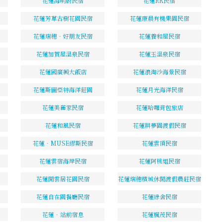
花蓮海明蔚民宿
花蓮RK民宿
花蓮芳草古樹花園民宿
花蓮康晨有機果園民宿
花蓮瑞穗‧好朋友民宿
花蓮養和屋民宿
花蓮加賀屋溫泉民宿
花蓮玉溫泉民宿
花蓮國廣興大飯店
花蓮浪淘沙海景民宿
花蓮斯圖亞特海洋莊園
花蓮月光海洋民宿
花蓮美麗家民宿
花蓮哈囉背包旅店
花蓮和風民宿
花蓮耕夢園渡假民宿
花蓮‧MUSE繆斯民宿
花蓮雲頂民宿
花蓮雲宿海岸民宿
花蓮阿桃姐民宿
花蓮閒雲居花園民宿
花蓮瑞穗檳城休閒渡假農莊民宿
花蓮自在園餐廳民宿
花蓮綠舍民宿
花蓮‧站前宿息
花蓮楓茂民宿