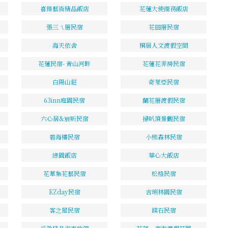
喜臻藝術精品飯店
花蓮大使商務飯店
張三ㄟ厝民宿
花田厝民宿
海天依舍
桐居人文渡假空間
花蓮民宿- 青山河畔
花蓮花弄房民宿
白陽山莊
奇萊亞民宿
63inn庭園民宿
蘭花厝渡假民宿
六心居&宸昕民宿
掃叭頂景觀民宿
碧海樓民宿
小熊森林民宿
綠園飯店
華心大飯店
花草集花藝民宿
松格民宿
EZday民宿
吉琍林園民宿
客之屋民宿
鏷石民宿