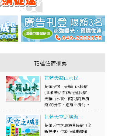
花蓮住宿推薦
花蓮天籟山水民…
花蓮民宿‧天籟山水民宿
(北濱樂活館)為花蓮民宿‧
天籟山水養生館民宿(豐濱
館)的分館，距離北濱公…
花蓮天空之城海…
花蓮天空之城海景民宿（全
新興建）位於花蓮縣豐濱