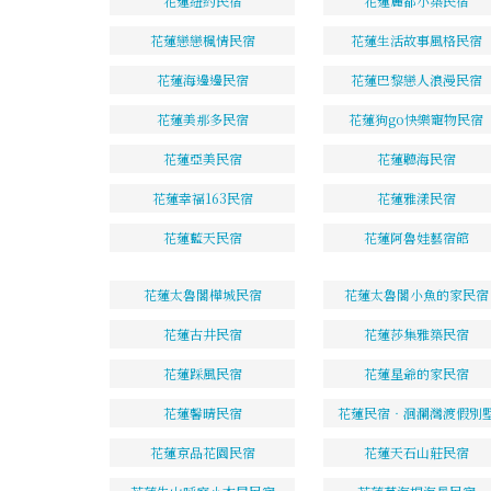
花蓮紐約民宿
花蓮麗都小築民宿
花蓮戀戀楓情民宿
花蓮生活故事風格民宿
花蓮海邊邊民宿
花蓮巴黎戀人浪漫民宿
花蓮美那多民宿
花蓮狗go快樂寵物民宿
花蓮亞美民宿
花蓮聽海民宿
花蓮幸福163民宿
花蓮雅漾民宿
花蓮藍天民宿
花蓮阿魯娃藝宿館
花蓮太魯閣樺城民宿
花蓮太魯閣小魚的家民宿
花蓮古井民宿
花蓮莎集雅築民宿
花蓮踩風民宿
花蓮星爺的家民宿
花蓮馨晴民宿
花蓮民宿‧洄瀾灣渡假別
花蓮京品花園民宿
花蓮天石山莊民宿