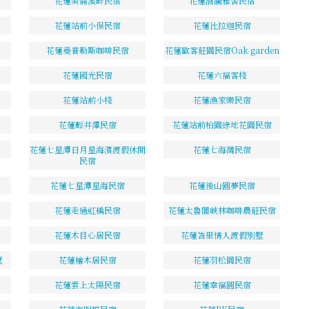
花蓮美侖溪畔民宿
花蓮洄瀾雅舍民宿
花蓮站前小保民宿
花蓮比拉迦民宿
花蓮曼普勒斯咖啡民宿
花蓮歐客莊園民宿Oak garden
花蓮國光民宿
花蓮六福客棧
花蓮站前小棧
花蓮漁家樂民宿
花蓮輕井澤民宿
花蓮站前柏園綠地花園民宿
花蓮七星潭日月星海濱渡假休閒
花蓮七海灣民宿
民宿
花蓮七星潭星海民宿
花蓮後山圓夢民宿
花蓮走過虹橋民宿
花蓮太魯閣峽林咖啡農莊民宿
花蓮木目心居民宿
花蓮峇里情人渡假別墅
墅
花蓮檜木居民宿
花蓮羽松園民宿
花蓮雲上太陽民宿
花蓮幸福圓民宿