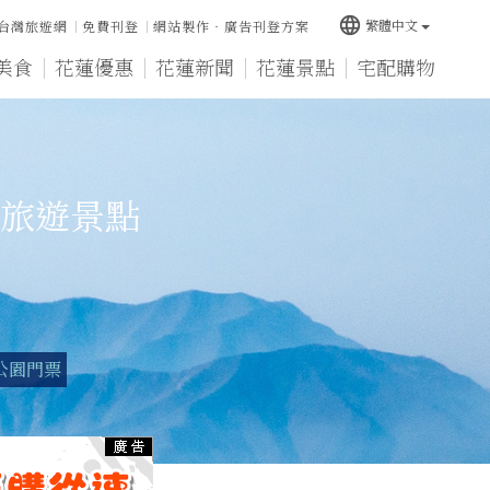
language
繁體中文
台灣旅遊網
免費刊登
網站製作‧廣告刊登方案
美食
花蓮優惠
花蓮新聞
花蓮景點
宅配購物
旅遊景點
公園門票