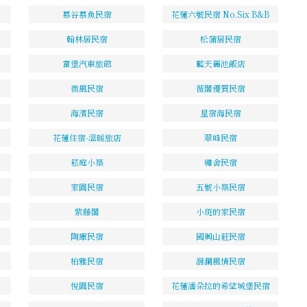
慕谷慕魚民宿
花蓮六號民宿 No.Six B&B
翰林居民宿
松蒲居民宿
富堡汽車旅館
藍天麗池飯店
微風民宿
薇閣優質民宿
海濱民宿
星宿海民宿
花蓮住宿-溫暖旅店
翠峰民宿
菘庭小築
韓舍民宿
家園民宿
五號小築民宿
紫藤閣
小斑的家民宿
陶庫民宿
國興山莊民宿
柏雅民宿
洄瀾風情民宿
悅園民宿
花蓮潘朵拉的希望城堡民宿