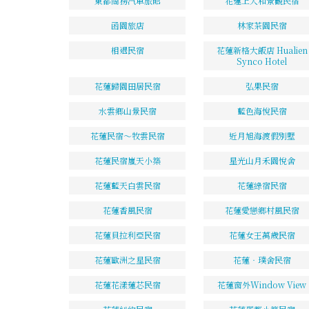
東都商務汽車旅館
花蓮上大和景觀民宿
函園旅店
林家茶園民宿
相遇民宿
花蓮新格大飯店 Hualien
Synco Hotel
花蓮歸園田居民宿
弘果民宿
水雲鄉山景民宿
藍色海悅民宿
花蓮民宿～牧雲民宿
近月旭海渡假別墅
花蓮民宿嵐天小築
星光山月禾園悅舍
花蓮藍天白雲民宿
花蓮綠宿民宿
花蓮香風民宿
花蓮愛戀鄉村風民宿
花蓮貝拉利亞民宿
花蓮女王萬歲民宿
花蓮歐洲之星民宿
花蓮‧璞舍民宿
花蓮花漾蓮芯民宿
花蓮窗外Window View