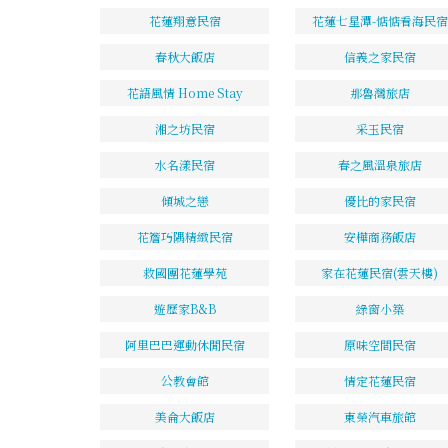
花蓮翔意民宿
花蓮七星潭-惦惦看海民宿
春秋大飯店
信義之家民宿
花語風情 Home Stay
那魯灣旅店
湘之坊民宿
采玉民宿
水名漾民宿
春之風溫泉旅店
傾城之戀
優比的家民宿
花簷巧隅精緻民宿
安樺商務飯店
救國團花蓮學苑
家在花蓮民宿(雲天樓)
遊歷家B&B
綠窗小築
阿里巴巴運動休閒民宿
原味空間民宿
公教會館
情定花蓮民宿
美侖大飯店
東榮汽車旅館