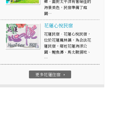
鄉，面對太平洋有著絕佳的
海景美色，民宿準備了庭
園…
花蓮心悅民宿
花蓮民宿‧花蓮心悅民宿，
位於花蓮鳳林鎮，為合法花
蓮民宿，鄰近花蓮海洋公
園、鯉魚潭、馬太鞍濕地、
…
更多花蓮住宿
arrow_right