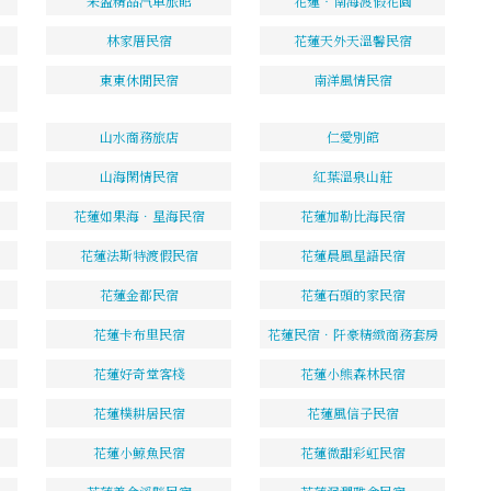
采盈精品汽車旅館
花蓮‧南海渡假花園
林家厝民宿
花蓮天外天溫馨民宿
東東休閒民宿
南洋風情民宿
山水商務旅店
仁愛別館
山海閑情民宿
紅葉溫泉山莊
花蓮如果海．星海民宿
花蓮加勒比海民宿
花蓮法斯特渡假民宿
花蓮晨風星語民宿
花蓮金都民宿
花蓮石頭的家民宿
花蓮卡布里民宿
花蓮民宿．阡豪精緻商務套房
花蓮好奇堂客棧
花蓮小熊森林民宿
花蓮樸耕居民宿
花蓮風信子民宿
花蓮小鯨魚民宿
花蓮微甜彩虹民宿