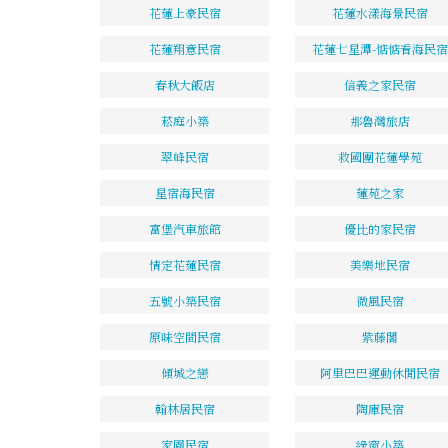
花蓮上豪民宿
花蓮水漾海景民宿
花蓮翔意民宿
花蓮七星潭-惦惦看海民宿
春秋大飯店
信義之家民宿
菘庭小築
那魯灣旅店
翠峰民宿
救國團花蓮學苑
星宿海民宿
蓮苑之家
富堡汽車旅館
優比的家民宿
情定花蓮民宿
美樂地民宿
五號小築民宿
微風民宿
原味空間民宿
紫藤閣
傾城之戀
阿里巴巴運動休閒民宿
翰林居民宿
陶庫民宿
家園民宿
綠窗小築