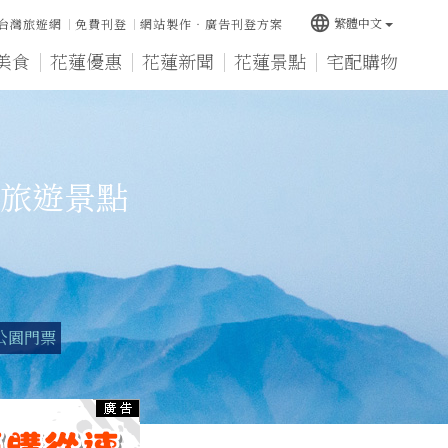
language
繁體中文
台灣旅遊網
免費刊登
網站製作‧廣告刊登方案
美食
花蓮優惠
花蓮新聞
花蓮景點
宅配購物
旅遊景點
公園門票