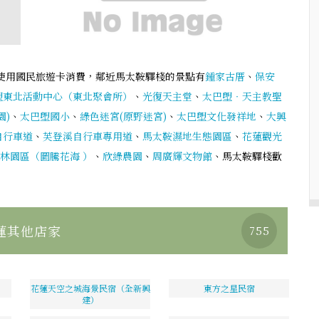
使用國民旅遊卡消費，鄰近馬太鞍驛棧的景點有
鍾家古厝
、
保安
塱東北活動中心（東北聚會所）
、
光復天主堂
、
太巴塱‧天主教聖
園)
、
太巴塱國小
、
綠色迷宮(原野迷宮)
、
太巴塱文化發祥地
、
大興
自行車道
、
芙登溪自行車專用道
、
馬太鞍濕地生態園區
、
花蓮觀光
林園區（圖騰花海 ）
、
欣綠農園
、
周廣輝文物館
、馬太鞍驛棧歡
蓮其他店家
755
花蓮天空之城海景民宿（全新興
東方之星民宿
建）