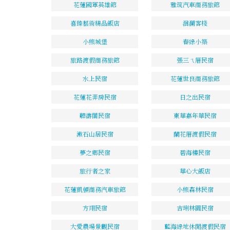
花蓮國軍英雄館
雅筑汽車商務旅館
喜臻藝術精品飯店
洄瀾客棧
小熊城堡
春綠小築
旅路渡假商務旅館
張三ㄟ厝民宿
水上民宿
花蓮世良商務旅館
花蓮花弄房民宿
日之出民宿
聽濤閣民宿
東華嘉年華民宿
漱石山居民宿
蘭花厝渡假民宿
夢之鄉民宿
碧海樓民宿
旅行者之家
華心大飯店
花蓮凱頓商務汽車旅館
小熊森林民宿
方翊民宿
吉琍林園民宿
大愛農場景觀民宿
藍海綠地休閒渡假民宿