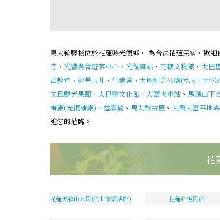
馬太鞍驛棧位於花蓮縣光復鄉， 為合法花蓮民宿，歡迎
寺
、
光豐農會遊客中心
、
光復車站
、
花糖文物館
、
太巴
母教堂
、
砂荖古井
、
仁壽宮
、
大興紀念公園(私人土地公
文旦觀光果園
、
太巴塱文化館
、
大富火車站
、
馬錫山下
糖廠(光復糖廠)
、
益壽堂
、
馬太鞍古屋
、
大農大富平地森
迎您的蒞臨。
花
花蓮天籟山水民宿(北濱樂活館)
花蓮心悅民宿