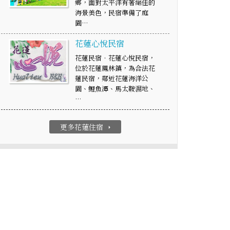
鄉，面對太平洋有著絕佳的
海景美色，民宿準備了庭
園…
花蓮心悅民宿
花蓮民宿‧花蓮心悅民宿，
位於花蓮鳳林鎮，為合法花
蓮民宿，鄰近花蓮海洋公
園、鯉魚潭、馬太鞍濕地、
…
更多花蓮住宿
arrow_right