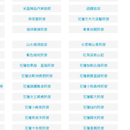
采盈精品汽車旅館
函園旅店
林家厝民宿
花蓮天外天溫馨民宿
南洋風情民宿
東東休閒民宿
山水商務旅店
水雲鄉山景民宿
藍色海悅民宿
紅葉溫泉山莊
花蓮如果海．星海民宿
花蓮加勒比海民宿
花蓮法斯特渡假民宿
花蓮晨風星語民宿
房
花蓮洄瀾雅舍民宿
花蓮小熊森林民宿
花蓮女王萬歲民宿
花蓮藍天民宿
花蓮小鯨魚民宿
花蓮紐約民宿
花蓮美那多民宿
花蓮國光民宿
花蓮卡布里民宿
花蓮香風民宿