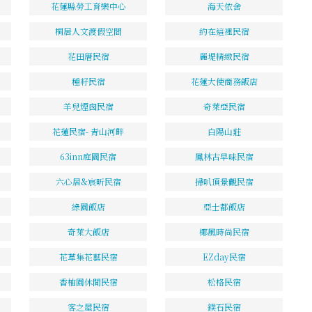
花蓮縣勞工育樂中心
海天依舍
桐居人文渡假空間
約在這裡民宿
花田厝民宿
麗堤精緻民宿
種籽民宿
花蓮大使商務飯店
羊兒煙囪民宿
奇萊亞民宿
花蓮民宿- 青山河畔
白陽山莊
63inn庭園民宿
鳳林古早味民宿
六心居&宸昕民宿
掃叭頂景觀民宿
綠園飯店
亞士都飯店
奇萊大飯店
椰風時尚民宿
花草集花藝民宿
EZday民宿
香柚園休閒民宿
松格民宿
客之屋民宿
鏷石民宿