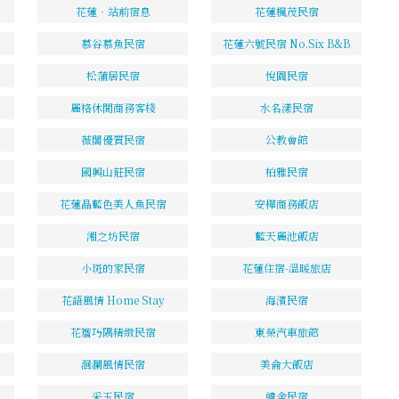
花蓮‧站前宿息
花蓮楓茂民宿
慕谷慕魚民宿
花蓮六號民宿 No.Six B&B
松蒲居民宿
悅園民宿
麗格休閒商務客棧
水名漾民宿
薇閣優質民宿
公教會館
國興山莊民宿
柏雅民宿
花蓮晶藍色美人魚民宿
安樺商務飯店
湘之坊民宿
藍天麗池飯店
小斑的家民宿
花蓮住宿-溫暖旅店
花語風情 Home Stay
海濱民宿
花簷巧隅精緻民宿
東榮汽車旅館
洄瀾風情民宿
美侖大飯店
采玉民宿
韓舍民宿