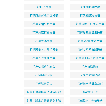
花蓮RK民宿
花蓮海明蔚民宿
花蓮康晨有機果園民宿
花蓮鳳凰52民宿
花蓮後湖水月民宿
花蓮瑞穗‧好朋友民宿
花蓮加家花園民宿
花蓮加賀屋溫泉民宿
花蓮海傳民宿
花蓮6號美宿館民宿
花蓮民宿‧太陽花民宿
花蓮七星潭海灣民宿
花蓮月光海洋民宿
花蓮國王陛下渡假民宿
花蓮哈囉背包旅店
花蓮和風民宿
花蓮何家民宿
花蓮牛の窩民宿
花蓮海天民宿
花蓮紐澳華溫泉山莊
花蓮七星潭藍色玻璃海民宿
花蓮樂山民宿
花蓮山灣水月景觀溫泉會館
花蓮民宿．金桔旅店