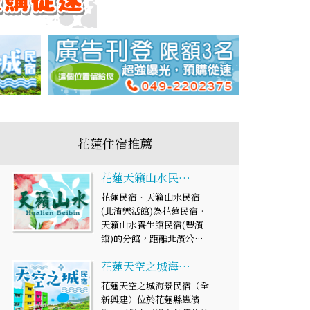
花蓮住宿推薦
花蓮天籟山水民…
花蓮民宿‧天籟山水民宿
(北濱樂活館)為花蓮民宿‧
天籟山水養生館民宿(豐濱
館)的分館，距離北濱公…
花蓮天空之城海…
花蓮天空之城海景民宿（全
新興建）位於花蓮縣豐濱