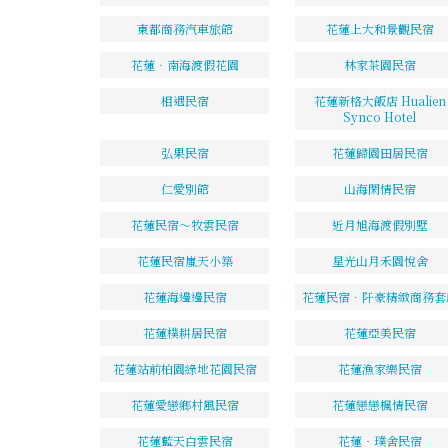
東都商務汽車旅館
花蓮上大和景觀民宿
花蓮‧南海渡假花園
林家茶園民宿
相遇民宿
花蓮新格大飯店 Hualien
Synco Hotel
弘果民宿
花蓮歸園田居民宿
仁愛別館
山海閑情民宿
花蓮民宿～牧雲民宿
近月旭海渡假別墅
花蓮民宿嵐天小築
星光山月禾園悅舍
花蓮海邊邊民宿
花蓮民宿．阡豪精緻商務套
花蓮樸耕居民宿
花蓮亞美民宿
花蓮站前柏園綠地花園民宿
花蓮漁家樂民宿
花蓮愛戀鄉村風民宿
花蓮戀戀楓情民宿
花蓮藍天白雲民宿
花蓮‧璞舍民宿