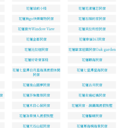
花蓮站前小棧
花蓮花漾蓮芯民宿
花蓮狗go快樂寵物民宿
花蓮石頭的家民宿
花蓮窗外Window View
花蓮貝拉利亞民宿
花蓮金都民宿
花蓮幸福163民宿
花蓮比拉迦民宿
花蓮歐客莊園民宿Oak garden
花蓮好奇堂客棧
花蓮聽海民宿
花蓮七星潭日月星海濱渡假休閒
花蓮七星潭星海民宿
民宿
花蓮後山圓夢民宿
花蓮古井民宿
宿
花蓮莎集雅築民宿
花蓮走過虹橋民宿
花蓮木目心居民宿
花蓮民宿‧洄瀾灣渡假別墅
花蓮峇里情人渡假別墅
花蓮馨晴民宿
花蓮天石山莊民宿
花蓮草海桐海景民宿