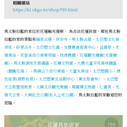
相關網站
https://hl.okgo.tw/shop/910.html
馬太鞍拉藍的家位於花蓮縣光復鄉， 為合法花蓮民宿，鄰近馬太鞍
拉藍的家的景點有
鍾家古厝
、
保安寺
、
馬太鞍古屋
、
太巴塱文化發
祥地
、
砂荖古井
、
太巴塱文化館
、
光豐農會遊客中心
、
益壽堂
、
光
復車站
、
芙登溪自行車專用道
、
欣綠農園
、
花蓮觀光糖廠(光復糖
廠)
、
馬太鞍濕地生態園區
、
花糖文物館
、
大農大富平地森林園區
（圖騰花海 ）
、
馬錫山下自行車道
、
大富火車站
、
太巴塱國小
、
綠
色迷宮(原野迷宮)
、
太巴塱東北活動中心（東北聚會所）
、
太巴塱‧
天主教聖母教堂
、
大興文旦觀光果園
、
周廣輝文物館
、
仁壽宮
、
光
復天主堂
、
大興紀念公園(私人土地公園)
、馬太鞍拉藍的家歡迎您的
蒞臨。
花蓮其他店家
755