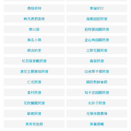
瑪格莉特
幸福紀行
映月渡假套房
海風田莊民宿
樂以居
莊稼厝田園民宿
無名小築
金山角田園民宿
麻吉的家
立群花園民宿
松芸居景觀民宿
喬居民宿
浪花主題風格民宿
白被單平價民宿
仁光民宿
國統教師會館
香村民宿
知卡宣田園民宿
花欣蘭園民宿
水鈴子民宿
歐鄉民宿
光華休閒農場
美爽爽旅館
美麗晨曦