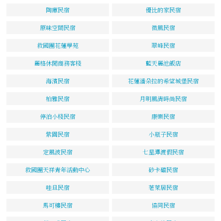
陶庫民宿
優比的家民宿
原味空間民宿
微風民宿
救國團花蓮學苑
翠峰民宿
麗格休閒商務客棧
藍天麗池飯店
海濱民宿
花蓮潘朵拉的希望城堡民宿
柏雅民宿
月明風清時尚民宿
停泊小棧民宿
康樂民宿
紫園民宿
小瓶子民宿
定風波民宿
七星潭渡假民宿
救國團天祥青年活動中心
砂卡礑民宿
哇旦民宿
荖萊居民宿
馬可樓民宿
協同民宿