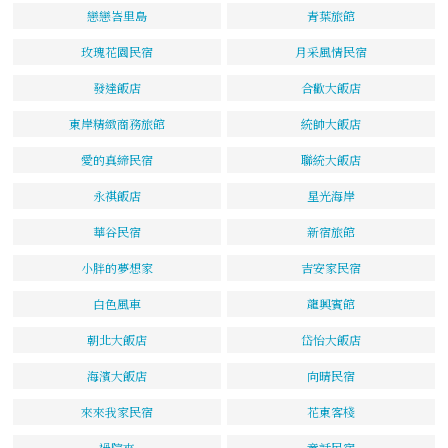
戀戀峇里島
青葉旅館
玫瑰花園民宿
月采風情民宿
發達飯店
合歡大飯店
東岸精緻商務旅館
統帥大飯店
愛的真締民宿
聯統大飯店
永祺飯店
星光海岸
華谷民宿
新宿旅館
小胖的夢想家
吉安家民宿
白色風車
龍興賓館
朝北大飯店
岱怡大飯店
海濱大飯店
向晴民宿
來來我家民宿
花東客棧
過院來
童話民宿