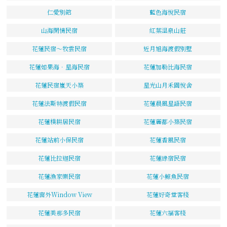
仁愛別館
藍色海悅民宿
山海閑情民宿
紅葉溫泉山莊
花蓮民宿～牧雲民宿
近月旭海渡假別墅
花蓮如果海．星海民宿
花蓮加勒比海民宿
花蓮民宿嵐天小築
星光山月禾園悅舍
花蓮法斯特渡假民宿
花蓮晨風星語民宿
花蓮樸耕居民宿
花蓮麗都小築民宿
花蓮站前小保民宿
花蓮香風民宿
花蓮比拉迦民宿
花蓮綠宿民宿
花蓮漁家樂民宿
花蓮小鯨魚民宿
花蓮窗外Window View
花蓮好奇堂客棧
花蓮美那多民宿
花蓮六福客棧