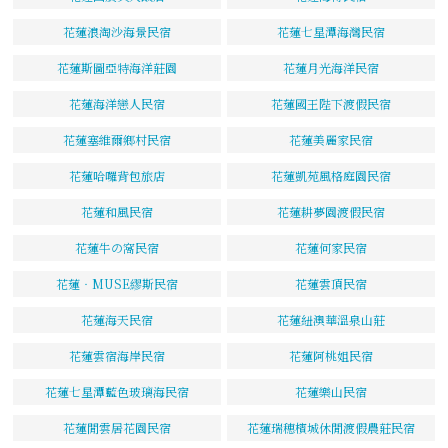
花蓮浪淘沙海景民宿
花蓮七星潭海灣民宿
花蓮斯圖亞特海洋莊園
花蓮月光海洋民宿
花蓮海洋戀人民宿
花蓮國王陛下渡假民宿
花蓮塞維爾鄉村民宿
花蓮美麗家民宿
花蓮哈囉背包旅店
花蓮凱苑風格庭園民宿
花蓮和風民宿
花蓮耕夢園渡假民宿
花蓮牛の窩民宿
花蓮何家民宿
花蓮‧MUSE繆斯民宿
花蓮雲頂民宿
花蓮海天民宿
花蓮紐澳華溫泉山莊
花蓮雲宿海岸民宿
花蓮阿桃姐民宿
花蓮七星潭藍色玻璃海民宿
花蓮樂山民宿
花蓮閒雲居花園民宿
花蓮瑞穗檳城休閒渡假農莊民宿