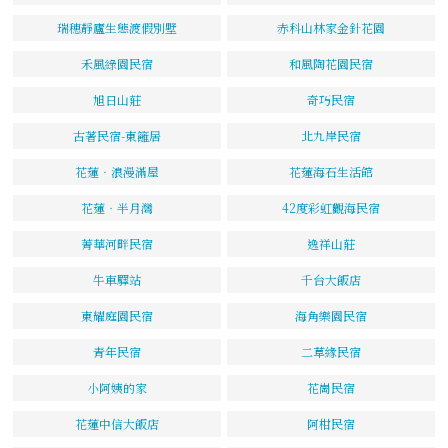
瑞穗靜廬生態渡假別墅
赤科山林家金針花園
禾風綠園民宿
和風陶花園民宿
旭日山莊
奇巧民宿
古著民宿-東籬居
北九岸民宿
花蓮‧浪漫滿屋
花蓮海石生活館
花蓮‧半月灣
42度彩虹觀海民宿
菁華河畔民宿
逸祥山莊
牛車驛站
千台大飯店
東耀庭園民宿
海角樂園民宿
青年民宿
二草緣民宿
小阿姨的家
花崗民宿
花蓮中信大飯店
阿柑民宿