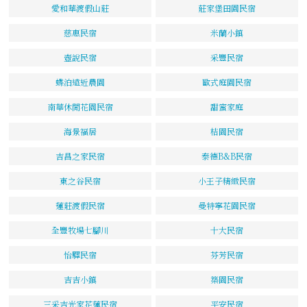
愛和華渡假山莊
莊家堡田園民宿
慈惠民宿
米蘭小鎮
壺說民宿
采豐民宿
蝶泊遠近農園
歐式庭園民宿
南華休閒花園民宿
甜蜜家庭
海景福居
桔園民宿
吉昌之家民宿
泰德B&B民宿
東之谷民宿
小王子精緻民宿
蓮莊渡假民宿
曼特寧花園民宿
全豐牧場七腳川
十大民宿
怡驛民宿
芬芳民宿
吉吉小鎮
築園民宿
三采吉光家花蓮民宿
平安民宿