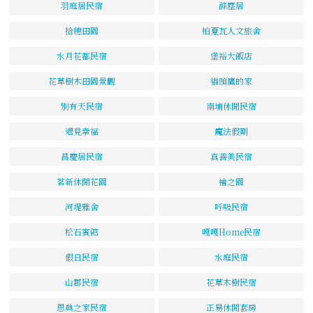
羽庭居民宿
滌塵居
拾穗田園
柏夏瓦人文旅舍
水月花都民宿
堡裕大飯店
花草樹木田園景觀
貓頭鷹的家
別有天民宿
南埔休閒民宿
遇見幸福
魔法假期
昌慶居民宿
真善美民宿
茗新休閒花園
檜之園
河堤雅舍
呼吸民宿
松石賓館
嘎嘎Home民宿
假日民宿
水庭民宿
山郡民宿
花草木樹民宿
恩典之家民宿
正易休閒套房