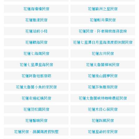
花蓮海邊邊民宿
花蓮歐洲之星民宿
花蓮雅漾民宿
花蓮輕井澤民宿
花蓮站前小棧
花蓮民宿．阡豪精緻商務套房
花蓮聽海民宿
花蓮七星潭日月星海濱渡假休閒民宿
花蓮七海灣民宿
花蓮古井民宿
花蓮七星潭星海民宿
花蓮太魯閣樺城民宿
花蓮阿魯娃藝宿館
花蓮後山圓夢民宿
花蓮太魯閣小魚的家民宿
花蓮莎集雅築民宿
花蓮走過虹橋民宿
花蓮太魯閣峽林咖啡農莊民宿
花蓮羽松園民宿
花蓮木目心居民宿
花蓮馨晴民宿
花蓮踩風民宿
花蓮民宿‧洄瀾灣渡假別墅
花蓮星爺的家民宿