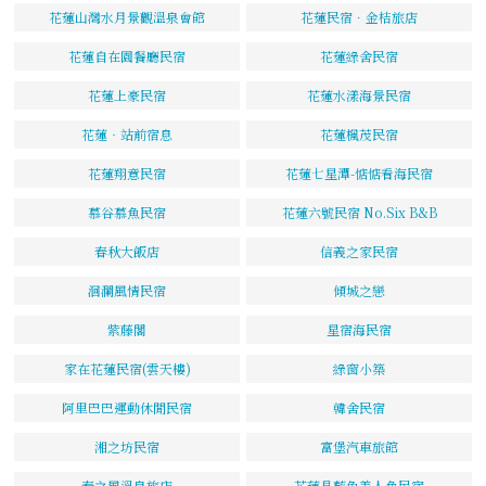
花蓮山灣水月景觀溫泉會館
花蓮民宿．金桔旅店
花蓮自在園餐廳民宿
花蓮綠舍民宿
花蓮上豪民宿
花蓮水漾海景民宿
花蓮‧站前宿息
花蓮楓茂民宿
花蓮翔意民宿
花蓮七星潭-惦惦看海民宿
慕谷慕魚民宿
花蓮六號民宿 No.Six B&B
春秋大飯店
信義之家民宿
洄瀾風情民宿
傾城之戀
紫藤閣
星宿海民宿
家在花蓮民宿(雲天樓)
綠窗小築
阿里巴巴運動休閒民宿
韓舍民宿
湘之坊民宿
富堡汽車旅館
春之風溫泉旅店
花蓮晶藍色美人魚民宿