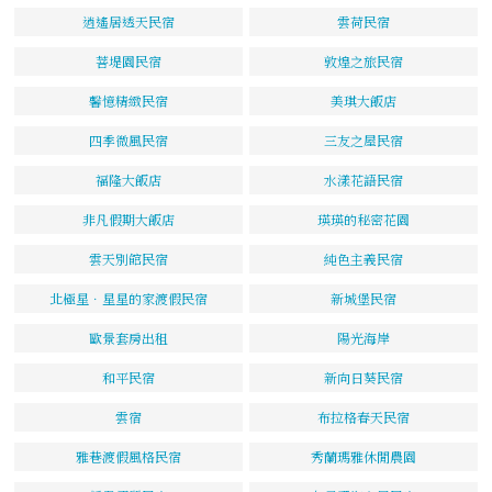
逍遙居透天民宿
雲荷民宿
菩堤園民宿
敦煌之旅民宿
馨憶精緻民宿
美琪大飯店
四季微風民宿
三友之屋民宿
福隆大飯店
水漾花語民宿
非凡假期大飯店
瑛瑛的秘密花園
雲天別館民宿
純色主義民宿
北極星．星星的家渡假民宿
新城堡民宿
歐景套房出租
陽光海岸
和平民宿
新向日葵民宿
雲宿
布拉格春天民宿
雅巷渡假風格民宿
秀蘭瑪雅休閒農園