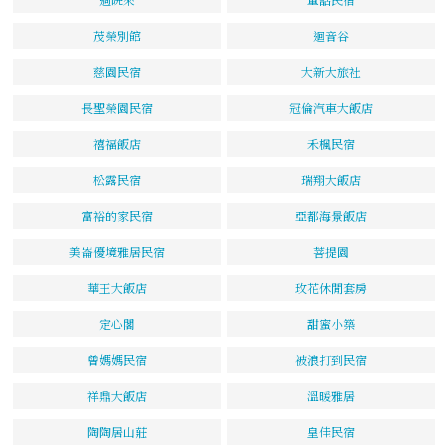
茂榮別館
迴音谷
慈園民宿
大新大旅社
長聖榮園民宿
冠倫汽車大飯店
禧福飯店
禾楓民宿
松露民宿
瑞翔大飯店
富裕的家民宿
亞都海景飯店
美崙優境雅居民宿
菩提園
華王大飯店
玫花休閒套房
定心閣
甜蜜小築
曾媽媽民宿
被浪打到民宿
祥鼎大飯店
溫暖雅居
陶陶居山莊
皇佳民宿