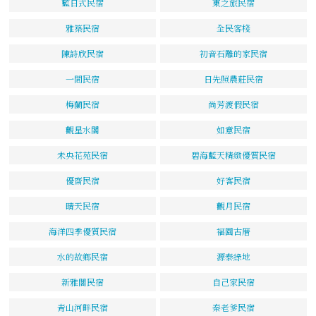
藍日式民宿
東之旅民宿
雅築民宿
全民客棧
陳詩欣民宿
初音石雕的家民宿
一間民宿
日先照農莊民宿
梅蘭民宿
尚芳渡假民宿
觀星水閣
如意民宿
未央花苑民宿
碧海藍天精緻優質民宿
優齋民宿
好客民宿
晴天民宿
觀月民宿
海洋四季優質民宿
福園古厝
水的故鄉民宿
源泰綠地
新雅閣民宿
自己家民宿
青山河畔民宿
秦老爹民宿