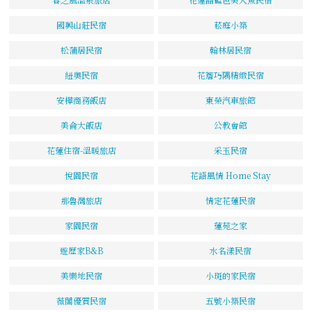
國興山莊民宿
菘庭小築
松蒲居民宿
翰林居民宿
紐奧民宿
花簷巧隅精緻民宿
安樺商務飯店
東榮汽車旅館
美侖大飯店
公教會館
花蓮住宿-溫暖旅店
采玉民宿
悅園民宿
花語風情 Home Stay
那魯灣旅店
情定花蓮民宿
家園民宿
蓮苑之家
遊歷家B&B
水名漾民宿
美樂地民宿
小斑的家民宿
薇閣優質民宿
五號小築民宿