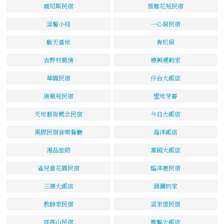
威尼斯民宿
薇雅花苑民宿
溫馨小棧
一心居民宿
歡天喜地
青松居
吉野村風情
德興運動家
華園民宿
仟台大飯店
清風苑民宿
聖地牙哥
天地藝術概念民宿
今日大飯店
黑膠民宿音樂餐廳
海洋飯店
湘品旅館
富國大飯店
雀兒喜花園民宿
臨洋港民宿
三德大飯店
洄瀾的家
教師家民宿
溫家堡民宿
祥燕山民宿
雅馨大飯店