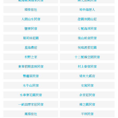
順泰旅社
地中海戀人
人間山水民宿
澄園休閒山莊
鹽寮民宿
七號海洋民宿
葛莉絲莊園
後山前舍民宿
星海農莊
悅庭渡假花園
村野之家
十二號橋空間民宿
東華假期套房民宿
村上春宿民宿
豐廬居民宿
遠來大飯店
水牛山民宿
女窩民宿
水車寮花園民宿
余家莊民宿
一畝田廖家莊民宿
樟之園民宿
鳳梧旅社
平林民宿