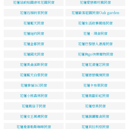
花蓮站前柏園綠地花園民宿
花蓮愛戀鄉村風民宿
花蓮石頭的家民宿
花蓮歐客莊園民宿Oak garden
花蓮藍天民宿
花蓮生活故事風格民宿
花蓮紐約民宿
花蓮‧璞舍民宿
花蓮金都民宿
花蓮巴黎戀人浪漫民宿
花蓮國光民宿
花蓮狗go快樂寵物民宿
花蓮美侖溪畔民宿
花蓮花漾蓮芯民宿
花蓮藍天白雲民宿
花蓮戀戀楓情民宿
花蓮幸福163民宿
花蓮卡布里民宿
花蓮小熊森林民宿
花蓮微甜彩虹民宿
花蓮風信子民宿
花蓮亞美民宿
花蓮女王萬歲民宿
花蓮洄瀾雅舍民宿
花蓮曼普勒斯咖啡民宿
花蓮貝拉利亞民宿