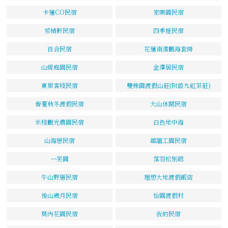
卡蓮CO民宿
家樂園民宿
祁楨軒民宿
四季遊民宿
百合民宿
花蓮南濱觀海套房
山緹庭園民宿
金澤居民宿
東里客棧民宿
雙橡園渡假山莊(附設九虹茶莊)
春夏秋冬渡假民宿
大山休閒民宿
米棧觀光農園民宿
白色地中海
山海戀民宿
越牆工園民宿
一笑園
落羽松別館
牛山野厝民宿
理想大地渡假飯店
後山歲月民宿
怡園渡假村
莫內花園民宿
我的民宿