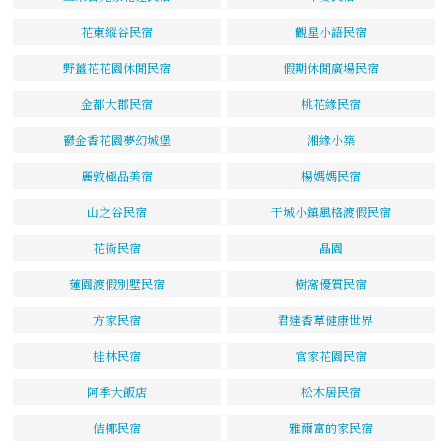
花東縱谷民宿
觀星小語民宿
野薑花花園休閒民宿
假期休閒廣場民宿
金都大郡民宿
桃花緣民宿
鬱金香花園夢幻城堡
湘緣小築
麗敦極品美宿
楊媽媽民宿
山之谷民宿
干城小鎮風格渡假民宿
花術民宿
晶園
蓮園渡假別墅民宿
樹窩優質民宿
方家民宿
君達香草健康世界
桂林民宿
官家花園民宿
阿季大飯店
松木居民宿
佶椰民宿
雅爾富的家民宿