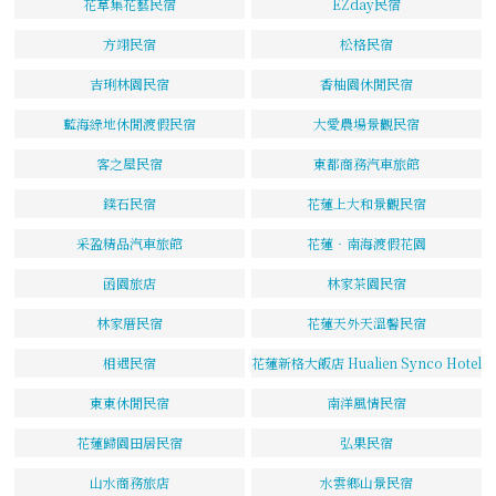
花草集花藝民宿
EZday民宿
方翊民宿
松格民宿
吉琍林園民宿
香柚園休閒民宿
藍海綠地休閒渡假民宿
大愛農場景觀民宿
客之屋民宿
東都商務汽車旅館
鏷石民宿
花蓮上大和景觀民宿
采盈精品汽車旅館
花蓮‧南海渡假花園
函園旅店
林家茶園民宿
林家厝民宿
花蓮天外天溫馨民宿
相遇民宿
花蓮新格大飯店 Hualien Synco Hotel
東東休閒民宿
南洋風情民宿
花蓮歸園田居民宿
弘果民宿
山水商務旅店
水雲鄉山景民宿