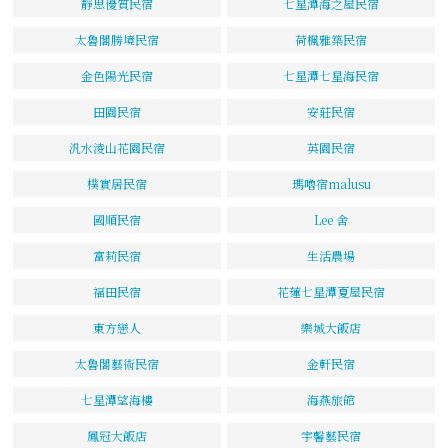
靜思優質民宿
七星潭海之屋民宿
太魯閣勝境民宿
荷楓雅築民宿
金色陽光民宿
七星潭七星海民宿
田園民宿
安莊民宿
汎水淩山花園民宿
英園民宿
樸實居民宿
瑪嚕宿malusu
國順民宿
Lee 舍
富莉民宿
生活農場
福田民宿
花蓮七星潭夏屋民宿
東方戀人
樂城大飯店
太魯閣藝術民宿
金軒民宿
七星潭望海樓
海燕旅館
鳳冠大飯店
宇馨藝民宿