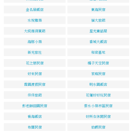
金名居飯店
東海民宿
水悅雅築
福大旅館
大統商務賓館
星光童話屋
海豚小築
香城大飯店
新光旅社
秘密基地
花之戀民宿
橘子天空民宿
好來民宿
家庭民宿
霖園渡假民宿
明水園飯店
佳佳旅館
花蓮好好玩民宿
彭老師田園民宿
雲水小築市區民宿
看海飯店
好所在休閒民宿
布閣民宿
伯爵民宿