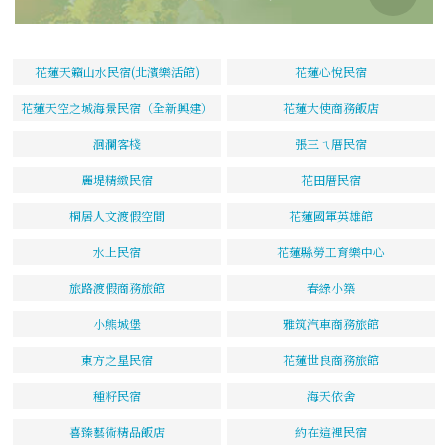
花蓮天籟山水民宿(北濱樂活館)
花蓮心悅民宿
花蓮天空之城海景民宿（全新興建）
花蓮大使商務飯店
洄瀾客棧
張三ㄟ厝民宿
麗堤精緻民宿
花田厝民宿
桐居人文渡假空間
花蓮國軍英雄館
水上民宿
花蓮縣勞工育樂中心
旅路渡假商務旅館
春綠小築
小熊城堡
雅筑汽車商務旅館
東方之星民宿
花蓮世良商務旅館
種籽民宿
海天依舍
喜臻藝術精品飯店
約在這裡民宿