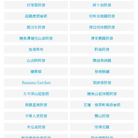
好萊屋民宿
阿土伯民宿
函園渡假會館
好所在庭園民宿
凱汶生民宿
葆岱兒休閒民宿
鯉魚潭瑚光山舍民宿
傅家農園民宿
加南美地
聆海民宿
山合院民宿
豐田肯納園
糖果屋
發現樹湖
Banana Gardan
葉綠宿民宿
太平洋山莊旅館
鯉魚山莊休閒民宿
微風星情民宿
花蓮‧逸翠軒高級會館
平常人家民宿
豐山民宿
木瓜溪民宿
安琪花園
藍海風情海景民宿
陽光假期民宿