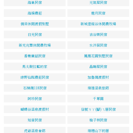
海巢民宿
元氣屋民宿
海揚農莊
邀月民宿
倆呆休閒渡假別墅
新城堡縱谷休閒農牧場
日光民宿
吉谷樂民宿
新光兆豐休閒農牧場
水泮居民宿
香榭童話民宿
鳳凰花園別墅民宿
馬太鞍拉藍的家
晶暘屋民宿
綠野仙蹤農莊民宿
加魯灣渡假村
石梯灣118民宿
瑞雄溫泉旅館
阿珍民宿
千草園
蝴蝶谷溫泉渡假村
信號ㄎㄚ(腳)ㄟ厝民宿
知音民宿
柚子林民宿
虎爺溫泉會館
瑞穗山下的厝