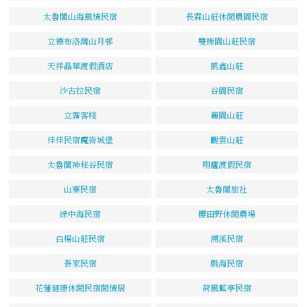
太魯閣山海風情民宿
長霖山莊休閒農園民宿
立德布洛灣山月邨
雙橡園山莊民宿
天祥晶華渡假酒店
凱鑫山莊
沙古拉民宿
谷園民宿
立霧客棧
麗園山莊
佳佳民宿魔術城堡
觀雲山莊
太魯閣神秘谷民宿
翔廬渡假民宿
山寨民宿
太魯閣旅社
綠中海民宿
櫻田野休閒農場
白楊山莊民宿
溯溪民宿
吾家民宿
戲海民宿
花蓮健康休閒民宿閒情居
荷風藍亭民宿