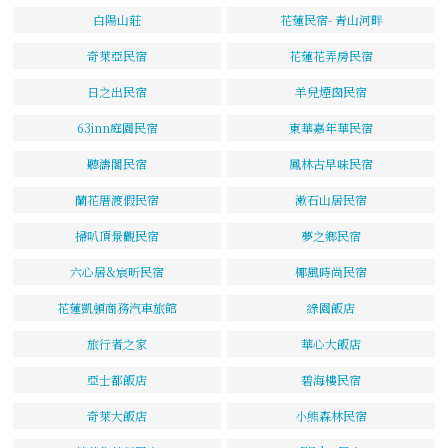
白陽山莊
花蓮民宿- 青山河畔
奇萊亞民宿
花蓮花弄房民宿
日之出民宿
羊兒煙囪民宿
63inn庭園民宿
東華嘉年華民宿
聽濤閣民宿
鳳林古早味民宿
蘭花厝渡假民宿
漱石山居民宿
掃叭頂景觀民宿
夢之鄉民宿
六心居&宸昕民宿
椰風時尚民宿
花蓮凱頓商務汽車旅館
綠園飯店
旅行者之家
華心大飯店
亞士都飯店
碧海樓民宿
奇萊大飯店
小熊森林民宿