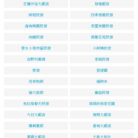
花蓮中信大飯店
發達飯店
阿柑民宿
四季微風民宿
海角樂園民宿
長聖榮園民宿
向晴民宿
薇雅花苑民宿
雲水小築市區民宿
小阿姨的家
吉野村風情
家庭民宿
雲宿
菩提園
茂榮別館
過院來
福大旅館
童話民宿
布拉格春天民宿
瑛瑛的秘密花園
今日大飯店
瑞翔大飯店
龍興賓館
香城大飯店
富國大飯店
大新大旅社