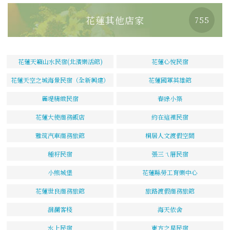
花蓮其他店家
755
花蓮天籟山水民宿(北濱樂活館)
花蓮心悅民宿
花蓮天空之城海景民宿（全新興建）
花蓮國軍英雄館
麗堤精緻民宿
春綠小築
花蓮大使商務飯店
約在這裡民宿
雅筑汽車商務旅館
桐居人文渡假空間
種籽民宿
張三ㄟ厝民宿
小熊城堡
花蓮縣勞工育樂中心
花蓮世良商務旅館
旅路渡假商務旅館
洄瀾客棧
海天依舍
水上民宿
東方之星民宿