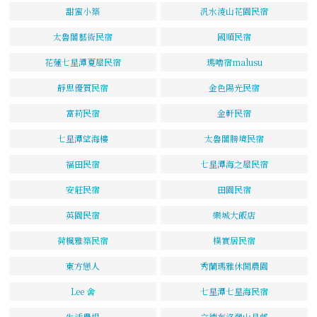
甜蜜小築
汎水淩山花園民宿
太魯閣藝術民宿
國順民宿
花蓮七星潭夏屋民宿
瑪嚕宿malusu
靜思優質民宿
金色陽光民宿
富莉民宿
金軒民宿
七星潭望海樓
太魯閣勝境民宿
福田民宿
七星潭海之屋民宿
安莊民宿
田園民宿
英園民宿
樂城大飯店
荷楓雅築民宿
樸實居民宿
東方戀人
秀蘭瑪雅休閒農園
Lee 舍
七星潭七星海民宿
生活農場
立德布洛灣山月邨