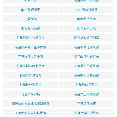
山水商務旅店
水雲鄉山景民宿
仁愛別館
山海閑情民宿
藍色海悅民宿
紅葉溫泉山莊
花蓮民宿～牧雲民宿
近月旭海渡假別墅
花蓮如果海．星海民宿
花蓮加勒比海民宿
花蓮民宿嵐天小築
星光山月禾園悅舍
花蓮法斯特渡假民宿
花蓮晨風星語民宿
花蓮好奇堂客棧
花蓮歐洲之星民宿
花蓮比拉迦民宿
花蓮風信子民宿
花蓮六福客棧
花蓮女王萬歲民宿
花蓮站前柏園綠地花園民宿
花蓮綠宿民宿
花蓮生活故事風格民宿
花蓮幸福163民宿