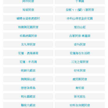
阿珍民宿
千草園
知音民宿
信號ㄎㄚ(腳)ㄟ厝民宿
蝴蝶谷溫泉渡假村
赤科山林家金針花園
和風陶花園民宿
旭日山莊
禾風綠園民宿
古著民宿-東籬居
北九岸民宿
奇巧民宿
花蓮‧浪漫滿屋
花蓮海石生活館
花蓮‧半月灣
三友之屋民宿
統帥大飯店
好來民宿
陶陶居山莊
威尼斯民宿
戀戀峇里島
青松居
明水園飯店
新光旅社
聯統大飯店
好所在休閒民宿