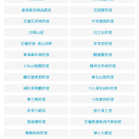
喜臻藝術精品飯店
花田厝民宿
花蓮花弄房民宿
羊兒煙囪民宿
白陽山莊
日之出民宿
花蓮民宿- 青山河畔
奇萊亞民宿
東華嘉年華民宿
聽濤閣民宿
63inn庭園民宿
鳳林古早味民宿
蘭花厝渡假民宿
漱石山居民宿
掃叭頂景觀民宿
六心居&宸昕民宿
夢之鄉民宿
小熊森林民宿
奇萊大飯店
旅行者之家
碧海樓民宿
花蓮凱頓商務汽車旅館
椰風時尚民宿
華心大飯店