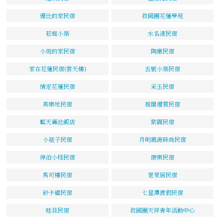
優比的家民宿
救國團花蓮學苑
菘庭小築
水名漾民宿
小斑的家民宿
陶庫民宿
家在花蓮民宿(雲天樓)
五號小築民宿
情定花蓮民宿
采玉民宿
美樂地民宿
薇閣優質民宿
藍天麗池飯店
紫園民宿
小瓶子民宿
月明風清時尚民宿
停泊小棧民宿
康樂民宿
馬可樓民宿
荖萊居民宿
砂卡礑民宿
七星潭渡假民宿
哇旦民宿
救國團天祥青年活動中心