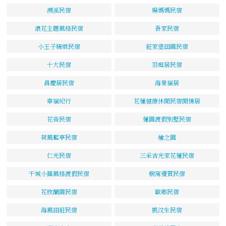
溯溪民宿
楊媽媽民宿
浪花主題風格民宿
吾家民宿
小王子精緻民宿
莊家堡田園民宿
十大民宿
羽庭居民宿
昌慶居民宿
海景福居
幸福紀行
花蓮健康休閒民宿閒情居
花術民宿
蓮園渡假別墅民宿
荷風藍亭民宿
檜之園
仁光民宿
三采吉光家花蓮民宿
干城小鎮風格渡假民宿
樹窩優質民宿
花欣蘭園民宿
歐鄉民宿
海風田莊民宿
凱汶生民宿