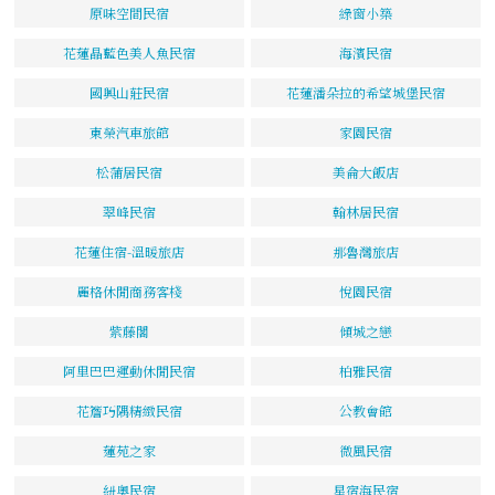
原味空間民宿
綠窗小築
花蓮晶藍色美人魚民宿
海濱民宿
國興山莊民宿
花蓮潘朵拉的希望城堡民宿
東榮汽車旅館
家園民宿
松蒲居民宿
美侖大飯店
翠峰民宿
翰林居民宿
花蓮住宿-溫暖旅店
那魯灣旅店
麗格休閒商務客棧
悅園民宿
紫藤閣
傾城之戀
阿里巴巴運動休閒民宿
柏雅民宿
花簷巧隅精緻民宿
公教會館
蓮苑之家
微風民宿
紐奧民宿
星宿海民宿