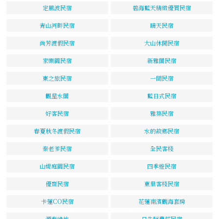
定風波民宿
碧海藍天精緻優質民宿
青山河畔民宿
晴天民宿
尚芳渡假民宿
大山休閒民宿
家樂園民宿
新雅閣民宿
東之旅民宿
一間民宿
觀星水閣
藍日式民宿
好客民宿
雅築民宿
春夏秋冬渡假民宿
水的故鄉民宿
秦老爹民宿
全民客棧
山緹庭園民宿
四季遊民宿
優齋民宿
東里客棧民宿
卡蓮CO民宿
花蓮南濱觀海套房
源泰綠地
日先照農莊民宿