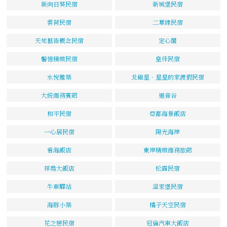
新向日葵民宿
新城堡民宿
雲荷民宿
二草緣民宿
天地藝術概念民宿
定心閣
馨憶精緻民宿
皇佳民宿
水悅雅築
北極星．星星的家渡假民宿
大統商務賓館
迴音谷
和平民宿
亞都海景飯店
一心居民宿
陽光海岸
看海飯店
東岸精緻商務旅館
祥鼎大飯店
松露民宿
牛車驛站
溫家堡民宿
海豚小築
橘子天空民宿
花之戀民宿
冠倫汽車大飯店