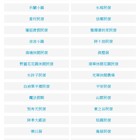
米蘭小鎮
水庭民宿
香村民宿
佶椰民宿
蓮莊渡假民宿
雅爾富的家民宿
吉吉小鎮
阿土伯民宿
南埔休閒民宿
滌塵居
野薑花花園休閒民宿
南華休閒花園民宿
水鈴子民宿
光華休閒農場
白被單平價民宿
平安民宿
魔法假期
山郡民宿
別有天民宿
東之谷民宿
阿季大飯店
桔園民宿
樂以居
喬居民宿