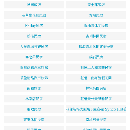
綠園飯店
亞士都飯店
花草集花藝民宿
方翊民宿
EZday民宿
香柚園休閒民宿
松格民宿
吉琍林園民宿
大愛農場景觀民宿
藍海綠地休閒渡假民宿
客之屋民宿
鏷石民宿
東都商務汽車旅館
花蓮上大和景觀民宿
采盈精品汽車旅館
花蓮‧南海渡假花園
函園旅店
林家茶園民宿
林家厝民宿
花蓮天外天溫馨民宿
相遇民宿
花蓮新格大飯店 Hualien Synco Hotel
東東休閒民宿
南洋風情民宿
弘果民宿
花蓮歸園田居民宿