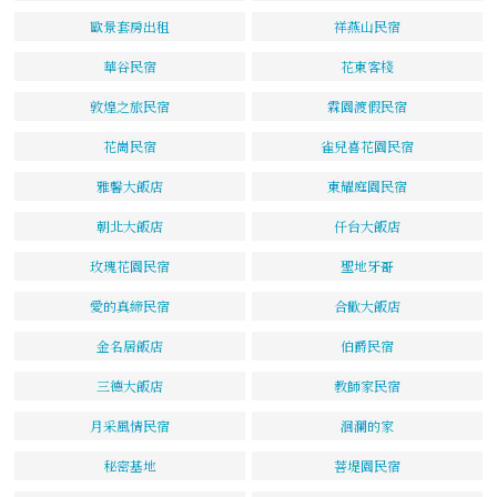
歐景套房出租
祥燕山民宿
華谷民宿
花東客棧
敦煌之旅民宿
霖園渡假民宿
花崗民宿
雀兒喜花園民宿
雅馨大飯店
東耀庭園民宿
朝北大飯店
仟台大飯店
玫瑰花園民宿
聖地牙哥
愛的真締民宿
合歡大飯店
金名居飯店
伯爵民宿
三德大飯店
教師家民宿
月采風情民宿
洄瀾的家
秘密基地
菩堤園民宿