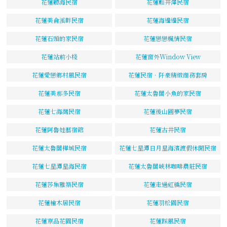
花蓮聽海民宿
花蓮輕井澤民宿
花蓮美侖溪畔民宿
花蓮海邊邊民宿
花蓮石頭的家民宿
花蓮戀戀楓情民宿
花蓮站前小棧
花蓮窗外Window View
花蓮愛戀鄉村風民宿
花蓮民宿．阡豪精緻商務套房
花蓮美那多民宿
花蓮太魯閣小魚的家民宿
花蓮七海灣民宿
花蓮後山圓夢民宿
花蓮阿魯娃藝宿館
花蓮古井民宿
花蓮太魯閣樺城民宿
花蓮七星潭日月星海濱渡假休閒民宿
花蓮七星潭星海民宿
花蓮太魯閣峽林咖啡農莊民宿
花蓮莎集雅築民宿
花蓮走過虹橋民宿
花蓮檜木居民宿
花蓮羽松園民宿
花蓮京品花園民宿
花蓮踩風民宿