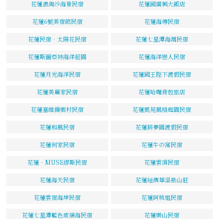
花蓮浪淘沙海景民宿
花蓮國廣興大飯店
花蓮6號美宿館民宿
花蓮海傳民宿
花蓮民宿‧太陽花民宿
花蓮七星潭海灣民宿
花蓮斯圖亞特海洋莊園
花蓮海洋戀人民宿
花蓮月光海洋民宿
花蓮國王陛下渡假民宿
花蓮美麗家民宿
花蓮哈囉背包旅店
花蓮塞維爾鄉村民宿
花蓮凱苑風格庭園民宿
花蓮和風民宿
花蓮耕夢園渡假民宿
花蓮何家民宿
花蓮牛の窩民宿
花蓮‧MUSE繆斯民宿
花蓮雲頂民宿
花蓮海天民宿
花蓮紐澳華溫泉山莊
花蓮雲宿海岸民宿
花蓮阿桃姐民宿
花蓮七星潭藍色玻璃海民宿
花蓮樂山民宿