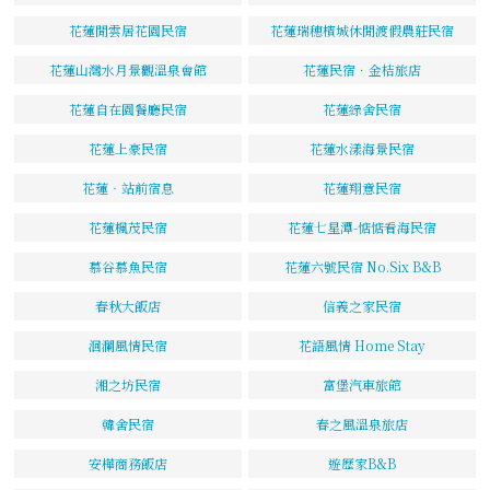
花蓮閒雲居花園民宿
花蓮瑞穗檳城休閒渡假農莊民宿
花蓮山灣水月景觀溫泉會館
花蓮民宿．金桔旅店
花蓮自在園餐廳民宿
花蓮綠舍民宿
花蓮上豪民宿
花蓮水漾海景民宿
花蓮‧站前宿息
花蓮翔意民宿
花蓮楓茂民宿
花蓮七星潭-惦惦看海民宿
慕谷慕魚民宿
花蓮六號民宿 No.Six B&B
春秋大飯店
信義之家民宿
洄瀾風情民宿
花語風情 Home Stay
湘之坊民宿
富堡汽車旅館
韓舍民宿
春之風溫泉旅店
安樺商務飯店
遊歷家B&B