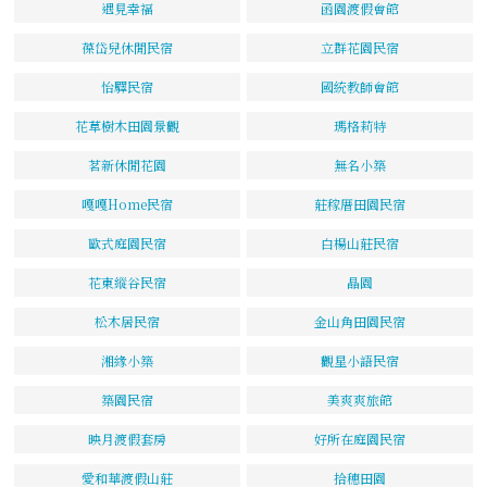
遇見幸福
函園渡假會館
葆岱兒休閒民宿
立群花園民宿
怡驛民宿
國統教師會館
花草樹木田園景觀
瑪格莉特
茗新休閒花園
無名小築
嘎嘎Home民宿
莊稼厝田園民宿
歐式庭園民宿
白楊山莊民宿
花東縱谷民宿
晶園
松木居民宿
金山角田園民宿
湘緣小築
觀星小語民宿
築園民宿
美爽爽旅館
映月渡假套房
好所在庭園民宿
愛和華渡假山莊
拾穗田園