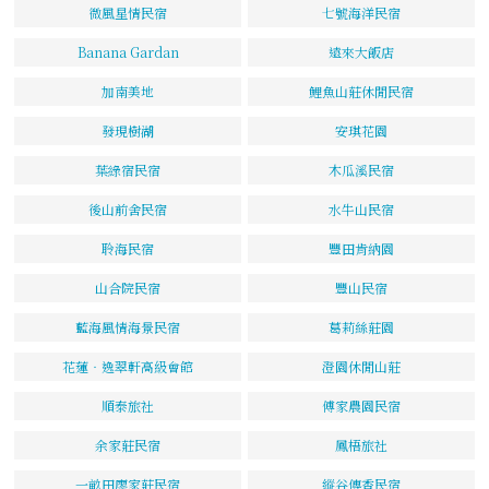
微風星情民宿
七號海洋民宿
Banana Gardan
遠來大飯店
加南美地
鯉魚山莊休閒民宿
發現樹湖
安琪花園
葉綠宿民宿
木瓜溪民宿
後山前舍民宿
水牛山民宿
聆海民宿
豐田肯納園
山合院民宿
豐山民宿
藍海風情海景民宿
葛莉絲莊園
花蓮‧逸翠軒高級會館
澄園休閒山莊
順泰旅社
傅家農園民宿
余家莊民宿
鳳梧旅社
一畝田廖家莊民宿
縱谷傳香民宿