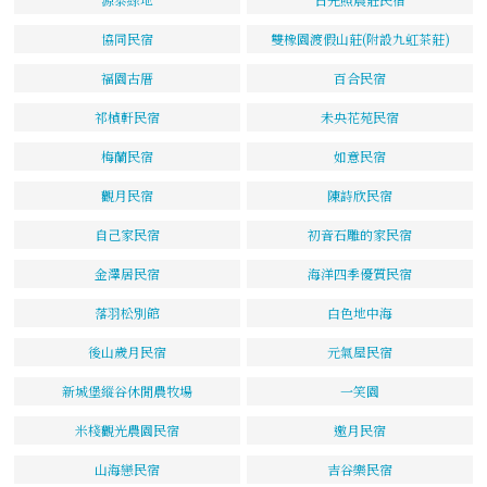
協同民宿
雙橡園渡假山莊(附設九虹茶莊)
福園古厝
百合民宿
祁楨軒民宿
未央花苑民宿
梅蘭民宿
如意民宿
觀月民宿
陳詩欣民宿
自己家民宿
初音石雕的家民宿
金澤居民宿
海洋四季優質民宿
落羽松別館
白色地中海
後山歲月民宿
元氣屋民宿
新城堡縱谷休閒農牧場
一笑園
米棧觀光農園民宿
邀月民宿
山海戀民宿
吉谷樂民宿