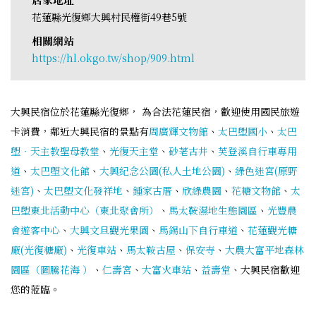
花蓮縣光復鄉大興村民權街49巷5號
相關網站
https://hl.okgo.tw/shop/909.html
大興民宿位於花蓮縣光復鄉， 為合法花蓮民宿，歡迎使用國民旅遊
卡消費，鄰近大興民宿的景點有
周廣輝文物館
、
太巴塱國小
、
太巴
塱‧天主教聖母教堂
、
光復天主堂
、
砂荖古井
、
芙登溪自行車專用
道
、
太巴塱文化館
、
大興紀念公園(私人土地公園)
、
綠色迷宮(原野
迷宮)
、
太巴塱文化發祥地
、
鍾家古厝
、
欣綠農園
、
花糖文物館
、
太
巴塱東北活動中心（東北聚會所）
、
馬太鞍濕地生態園區
、
光豐農
會遊客中心
、
大興文旦觀光果園
、
馬錫山下自行車道
、
花蓮觀光糖
廠(光復糖廠)
、
光復車站
、
馬太鞍古屋
、
保安寺
、
大農大富平地森林
園區（圖騰花海 ）
、
仁壽宮
、
大富火車站
、
益壽堂
、大興民宿歡迎
您的蒞臨。