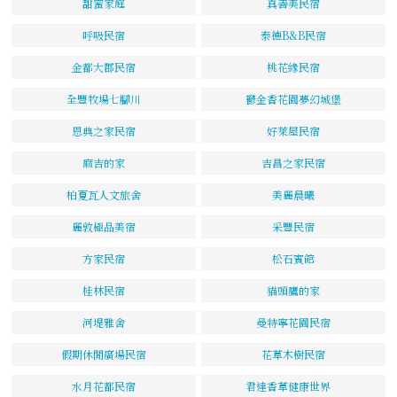
甜蜜家庭
真善美民宿
呼吸民宿
泰德B&B民宿
金都大郡民宿
桃花緣民宿
全豐牧場七腳川
鬱金香花園夢幻城堡
恩典之家民宿
好萊屋民宿
麻吉的家
吉昌之家民宿
柏夏瓦人文旅舍
美麗晨曦
麗敦極品美宿
采豐民宿
方家民宿
松石賓館
桂林民宿
貓頭鷹的家
河堤雅舍
曼特寧花園民宿
假期休閒廣場民宿
花草木樹民宿
水月花都民宿
君達香草健康世界