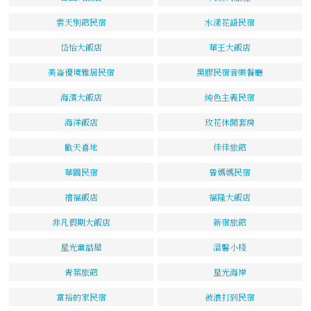
雲天別館民宿
水漾花語民宿
岱怡大飯店
華王大飯店
美崙優境雅居民宿
黑膠民宿音樂餐廳
海濱大飯店
純色主義民宿
海洋飯店
玫花休閒套房
歡天喜地
佳佳旅館
華園民宿
曾媽媽民宿
禧福飯店
福隆大飯店
非凡假期大飯店
新宿旅館
星光童話屋
溫馨小棧
青葉旅館
星光海岸
富裕的家民宿
被浪打到民宿