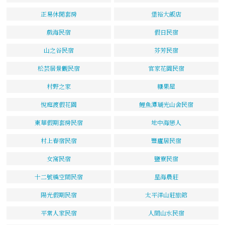
正易休閒套房
堡裕大飯店
戲海民宿
假日民宿
山之谷民宿
芬芳民宿
松芸居景觀民宿
官家花園民宿
村野之家
糖果屋
悅庭渡假花園
鯉魚潭瑚光山舍民宿
東華假期套房民宿
地中海戀人
村上春宿民宿
豐廬居民宿
女窩民宿
鹽寮民宿
十二號橋空間民宿
星海農莊
陽光假期民宿
太平洋山莊旅館
平常人家民宿
人間山水民宿