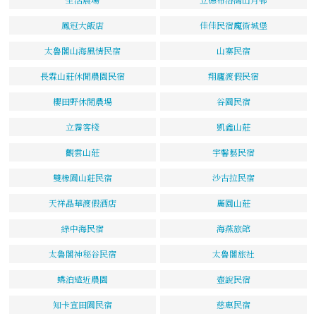
鳳冠大飯店
佳佳民宿魔術城堡
太魯閣山海風情民宿
山寨民宿
長霖山莊休閒農園民宿
翔廬渡假民宿
櫻田野休閒農場
谷園民宿
立霧客棧
凱鑫山莊
觀雲山莊
宇馨藝民宿
雙橡園山莊民宿
沙古拉民宿
天祥晶華渡假酒店
麗園山莊
綠中海民宿
海燕旅館
太魯閣神秘谷民宿
太魯閣旅社
蝶泊遠近農園
壺說民宿
知卡宣田園民宿
慈惠民宿