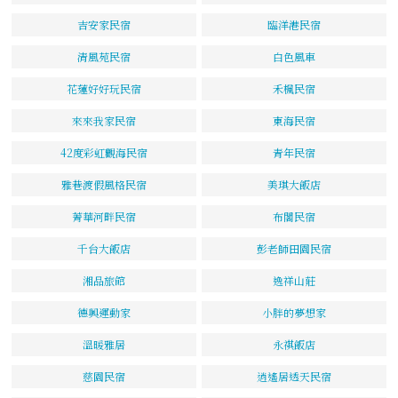
吉安家民宿
臨洋港民宿
清風苑民宿
白色風車
花蓮好好玩民宿
禾楓民宿
來來我家民宿
東海民宿
42度彩虹觀海民宿
青年民宿
雅巷渡假風格民宿
美琪大飯店
菁華河畔民宿
布閣民宿
千台大飯店
彭老師田園民宿
湘品旅館
逸祥山莊
德興運動家
小胖的夢想家
溫暖雅居
永祺飯店
慈園民宿
逍遙居透天民宿