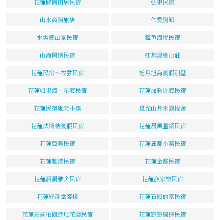
花蓮歸園田居民宿
弘果民宿
山水商務旅店
仁愛別館
水雲鄉山景民宿
藍色海悅民宿
山海閑情民宿
紅葉溫泉山莊
花蓮民宿～牧雲民宿
近月旭海渡假別墅
花蓮如果海．星海民宿
花蓮加勒比海民宿
花蓮民宿嵐天小築
星光山月禾園悅舍
花蓮法斯特渡假民宿
花蓮晨風星語民宿
花蓮亞美民宿
花蓮麗都小築民宿
花蓮雅漾民宿
花蓮金都民宿
花蓮洄瀾雅舍民宿
花蓮漁家樂民宿
花蓮好奇堂客棧
花蓮石頭的家民宿
花蓮站前柏園綠地花園民宿
花蓮戀戀楓情民宿