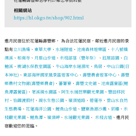
相關網站
https://hl.okgo.tw/shop/902.html
邀月民宿位於花蓮縣壽豐鄉， 為合法花蓮民宿，鄰近邀月民宿的景
點有
立川漁場
、
東華大學
、
水璉隧道
、
池南森林遊樂區
、
十八號橋
溯溪
、
和南寺
、
月眉山步道
、
米棧部落（豐年祭）
、
鈺展苗園
、
白
鮑溪
、
樹湖水保教室園區
、
牛山海岸水璉濕地
、
鳥居
、
中山公園(日
本神社)
、
東部海岸國家風景區遊客中心
、
壽豐農會遊客中心
、
壽豐
鄉農村文物館(壽豐鄉農會)
、
蕃薯寮
、
壽豐文史館
、
池南露營區(鯉
魚潭露營區)
、
荖溪親水園區
、
阿生水璉芭樂觀光果園
、
豐田移民
村
、
怡園渡假村
、
親水生態公園
、
嶺頂道路
、
碧蓮寺
、
雲山水自然
生態農場
、
花蓮海洋公園
、
鯉魚山步道
、
鹽寮漁港沙灘
、
菸樓
、
米
棧觀光果園
、
鯉魚潭
、
嶺頂岬
、
水璉觀光果園
、
米棧古道
、邀月民
宿歡迎您的蒞臨。