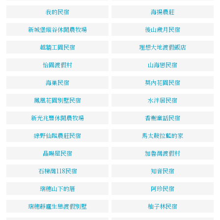
我的民宿
海揚農莊
新城堡縱谷休閒農牧場
後山歲月民宿
越牆工園民宿
理想大地渡假飯店
怡園渡假村
山海戀民宿
海巢民宿
莫內花園民宿
鳳凰花園別墅民宿
水泮居民宿
新光兆豐休閒農牧場
香榭童話民宿
綠野仙蹤農莊民宿
馬太鞍拉藍的家
晶暘屋民宿
加魯灣渡假村
石梯灣118民宿
知音民宿
瑞穗山下的厝
阿珍民宿
瑞穗靜廬生態渡假別墅
柚子林民宿