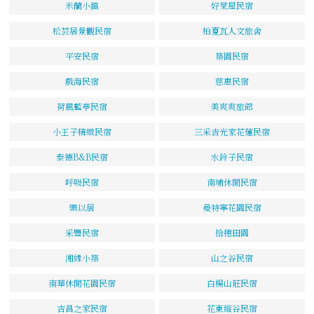
米蘭小鎮
好萊屋民宿
松芸居景觀民宿
柏夏瓦人文旅舍
平安民宿
築園民宿
戲海民宿
慈惠民宿
荷風藍亭民宿
美爽爽旅館
小王子精緻民宿
三采吉光家花蓮民宿
泰德B&B民宿
水鈴子民宿
呼吸民宿
南埔休閒民宿
樂以居
曼特寧花園民宿
采豐民宿
拾穗田園
湘緣小築
山之谷民宿
南華休閒花園民宿
白楊山莊民宿
吉昌之家民宿
花東縱谷民宿