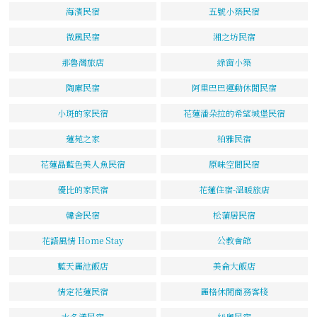
海濱民宿
五號小築民宿
微風民宿
湘之坊民宿
那魯灣旅店
綠窗小築
陶庫民宿
阿里巴巴運動休閒民宿
小斑的家民宿
花蓮潘朵拉的希望城堡民宿
蓮苑之家
柏雅民宿
花蓮晶藍色美人魚民宿
原味空間民宿
優比的家民宿
花蓮住宿-溫暖旅店
韓舍民宿
松蒲居民宿
花語風情 Home Stay
公教會館
藍天麗池飯店
美侖大飯店
情定花蓮民宿
麗格休閒商務客棧
水名漾民宿
紐奧民宿