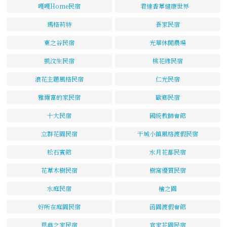
嘎嘎Home民宿
君達香草健康世界
瑪格莉特
吾家民宿
東之谷民宿
光華休閒農場
凱汶生民宿
桃花緣民宿
浪花主題風格民宿
仁光民宿
雅爾富的家民宿
歐鄉民宿
十大民宿
國統教師會館
立群花園民宿
干城小鎮風格渡假民宿
松石賓館
水月花都民宿
花草木樹民宿
樹窩優質民宿
水庭民宿
檜之園
好所在庭園民宿
函園渡假會館
恩典之家民宿
官家花園民宿