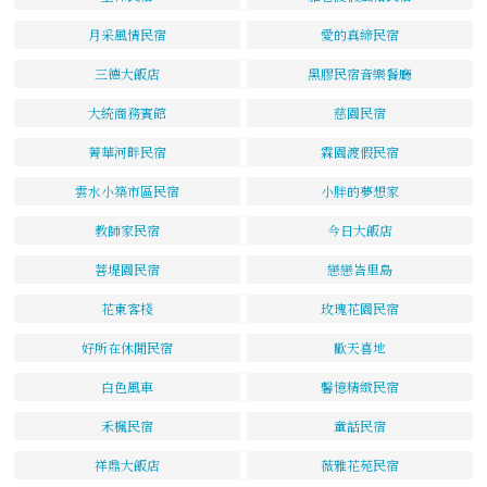
月采風情民宿
愛的真締民宿
三德大飯店
黑膠民宿音樂餐廳
大統商務賓館
慈園民宿
菁華河畔民宿
霖園渡假民宿
雲水小築市區民宿
小胖的夢想家
教師家民宿
今日大飯店
菩堤園民宿
戀戀峇里島
花東客棧
玫瑰花園民宿
好所在休閒民宿
歡天喜地
白色風車
馨憶精緻民宿
禾楓民宿
童話民宿
祥鼎大飯店
薇雅花苑民宿