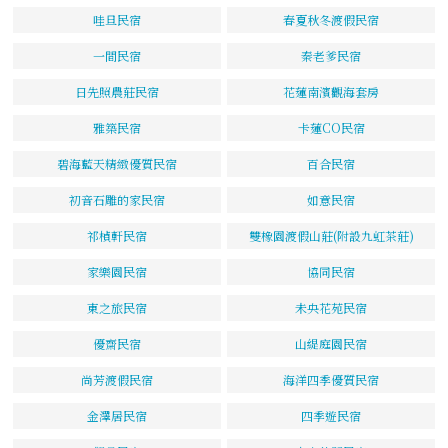
哇旦民宿
春夏秋冬渡假民宿
一間民宿
秦老爹民宿
日先照農莊民宿
花蓮南濱觀海套房
雅築民宿
卡蓮CO民宿
碧海藍天精緻優質民宿
百合民宿
初音石雕的家民宿
如意民宿
祁楨軒民宿
雙橡園渡假山莊(附設九虹茶莊)
家樂園民宿
協同民宿
東之旅民宿
未央花苑民宿
優齋民宿
山緹庭園民宿
尚芳渡假民宿
海洋四季優質民宿
金澤居民宿
四季遊民宿