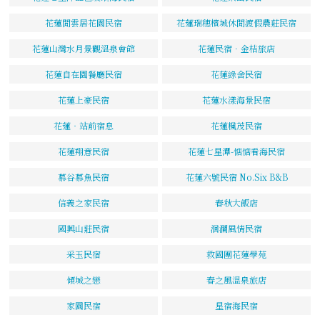
花蓮閒雲居花園民宿
花蓮瑞穗檳城休閒渡假農莊民宿
花蓮山灣水月景觀溫泉會館
花蓮民宿．金桔旅店
花蓮自在園餐廳民宿
花蓮綠舍民宿
花蓮上豪民宿
花蓮水漾海景民宿
花蓮‧站前宿息
花蓮楓茂民宿
花蓮翔意民宿
花蓮七星潭-惦惦看海民宿
慕谷慕魚民宿
花蓮六號民宿 No.Six B&B
信義之家民宿
春秋大飯店
國興山莊民宿
洄瀾風情民宿
采玉民宿
救國團花蓮學苑
傾城之戀
春之風溫泉旅店
家園民宿
星宿海民宿