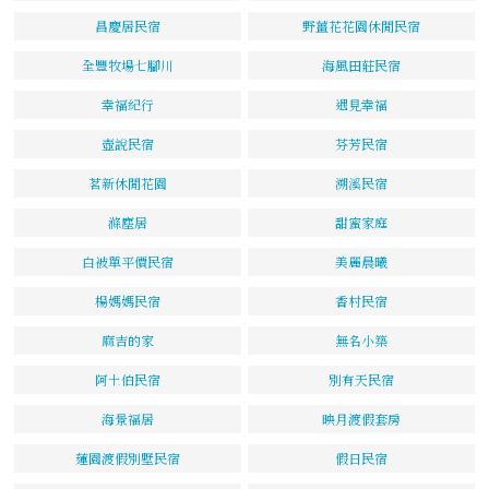
昌慶居民宿
野薑花花園休閒民宿
全豐牧場七腳川
海風田莊民宿
幸福紀行
遇見幸福
壺說民宿
芬芳民宿
茗新休閒花園
溯溪民宿
滌塵居
甜蜜家庭
白被單平價民宿
美麗晨曦
楊媽媽民宿
香村民宿
麻吉的家
無名小築
阿土伯民宿
別有天民宿
海景福居
映月渡假套房
蓮園渡假別墅民宿
假日民宿