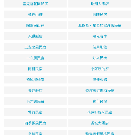
雀兒喜花園民宿
瑞翔大飯店
逸祥山莊
向晴民宿
陶陶居山莊
北極星．星星的家渡假民宿
永祺飯店
陽光海岸
三友之屋民宿
茂榮別館
一心居民宿
好來民宿
阿柑民宿
小阿姨的家
德興運動家
佳佳旅館
發達飯店
42度彩虹觀海民宿
花之戀民宿
青年民宿
雲荷民宿
花蓮好好玩民宿
四季微風民宿
香城大飯店
皇佳民宿
雅巷渡假風格民宿