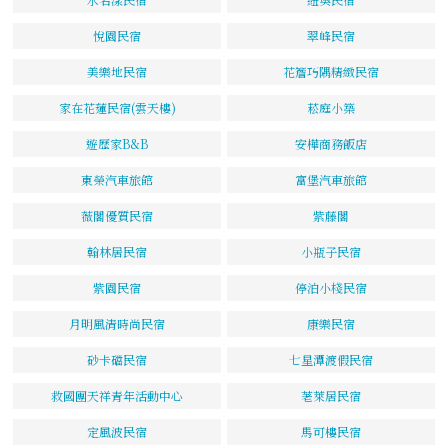
悅園民宿
翠峰民宿
美樂地民宿
花簷巧隅精緻民宿
家在花蓮民宿(雲天樓)
菘庭小築
遊歷家B&B
安樺商務飯店
東榮汽車旅館
富堡汽車旅館
薇閣優質民宿
紫藤閣
翰林居民宿
小瓶子民宿
紫園民宿
停泊小棧民宿
月明風清時尚民宿
康樂民宿
砂卡礑民宿
七星潭渡假民宿
救國團天祥青年活動中心
荖萊居民宿
定風波民宿
馬可樓民宿