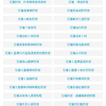
花蓮民宿．阡豪精緻商務套房
花蓮‧璞舍民宿
花蓮海邊邊民宿
花蓮美侖溪畔民宿
花蓮小鯨魚民宿
花蓮歐洲之星民宿
花蓮六福客棧
花蓮紐約民宿
花蓮站前小保民宿
花蓮站前小棧
花蓮曼普勒斯咖啡民宿
花蓮阿魯娃藝宿館
花蓮七星潭日月星海濱渡假休閒民宿
花蓮古井民宿
花蓮後山圓夢民宿
花蓮七星潭星海民宿
花蓮太魯閣樺城民宿
花蓮太魯閣小魚的家民宿
花蓮七海灣民宿
花蓮莎集雅築民宿
花蓮太魯閣峽林咖啡農莊民宿
花蓮走過虹橋民宿
花蓮峇里情人渡假別墅
花蓮民宿‧洄瀾灣渡假別墅
花蓮木目心居民宿
花蓮羽松園民宿