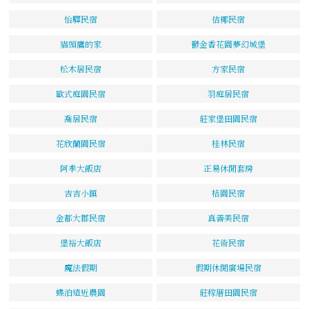
怡驛民宿
佶椰民宿
貓頭鷹的家
鬱金香花園夢幻城堡
松木居民宿
方家民宿
歐式庭園民宿
羽庭居民宿
喬居民宿
莊家堡田園民宿
花欣蘭園民宿
桂林民宿
阿季大飯店
正易休閒套房
吉吉小鎮
桔園民宿
金都大郡民宿
真善美民宿
堡裕大飯店
花術民宿
魔法假期
假期休閒廣場民宿
蝶泊遠近農園
莊稼厝田園民宿