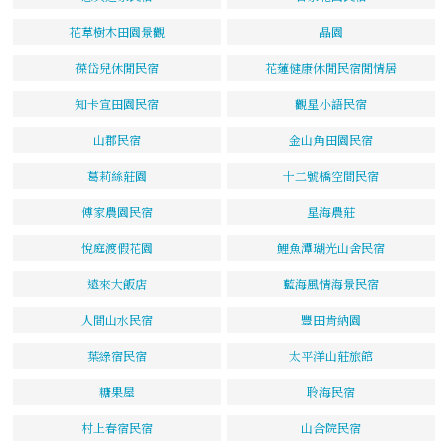
花草樹木田園景觀
晶園
葆岱兒休閒民宿
花蓮健康休閒民宿閒情居
知卡宣田園民宿
觀星小語民宿
山郡民宿
金山角田園民宿
葛莉絲莊園
十二號橋空間民宿
傅家農園民宿
星海農莊
悅庭渡假花園
鯉魚潭瑚光山舍民宿
遠來大飯店
藍海風情海景民宿
人間山水民宿
豐田肯納園
葉綠宿民宿
太平洋山莊旅館
糖果屋
聆海民宿
村上春宿民宿
山合院民宿