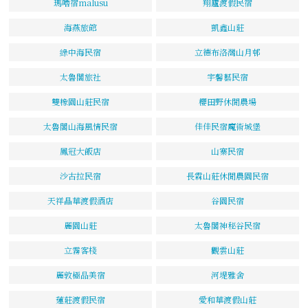
瑪嚕宿malusu
翔廬渡假民宿
海燕旅館
凱鑫山莊
綠中海民宿
立德布洛灣山月邨
太魯閣旅社
宇馨藝民宿
雙橡園山莊民宿
櫻田野休閒農場
太魯閣山海風情民宿
佳佳民宿魔術城堡
鳳冠大飯店
山寨民宿
沙古拉民宿
長霖山莊休閒農園民宿
天祥晶華渡假酒店
谷園民宿
麗園山莊
太魯閣神秘谷民宿
立霧客棧
觀雲山莊
麗敦極品美宿
河堤雅舍
蓮莊渡假民宿
愛和華渡假山莊