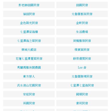
彭老師田園民宿
田園民宿
福田民宿
太魯閣藝術民宿
金色陽光民宿
金軒民宿
七星潭望海樓
生活農場
七星潭海之屋民宿
荷楓雅築民宿
樂城大飯店
樸實居民宿
花蓮七星潭夏屋民宿
靜思優質民宿
秀蘭瑪雅休閒農園
Lee 舍
東方戀人
太魯閣勝境民宿
汎水淩山花園民宿
七星潭七星海民宿
安莊民宿
國順民宿
英園民宿
富莉民宿