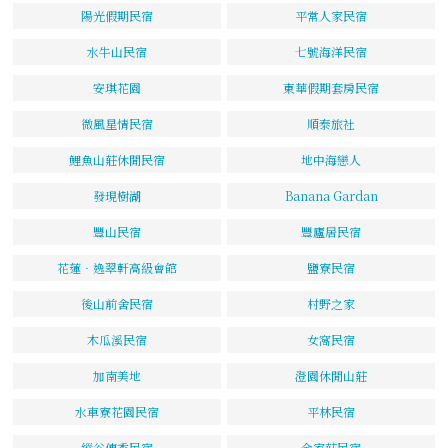
陽光假期民宿
平常人家民宿
水牛山民宿
七號海洋民宿
安琪花園
東華假期套房民宿
微風星情民宿
順泰旅社
鯉魚山莊休閒民宿
地中海戀人
發現樹湖
Banana Gardan
豐山民宿
豐廬居民宿
花蓮‧逸翠軒高級會館
鹽寮民宿
後山前舍民宿
村野之家
木瓜溪民宿
女窩民宿
加南美地
澄園休閒山莊
水車寮花園民宿
平林民宿
縱谷傳香民宿
余家莊民宿