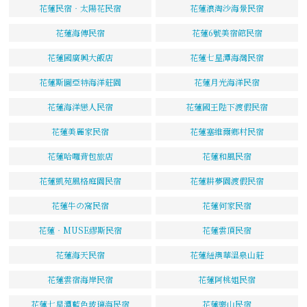
花蓮民宿‧太陽花民宿
花蓮浪淘沙海景民宿
花蓮海傳民宿
花蓮6號美宿館民宿
花蓮國廣興大飯店
花蓮七星潭海灣民宿
花蓮斯圖亞特海洋莊園
花蓮月光海洋民宿
花蓮海洋戀人民宿
花蓮國王陛下渡假民宿
花蓮美麗家民宿
花蓮塞維爾鄉村民宿
花蓮哈囉背包旅店
花蓮和風民宿
花蓮凱苑風格庭園民宿
花蓮耕夢園渡假民宿
花蓮牛の窩民宿
花蓮何家民宿
花蓮‧MUSE繆斯民宿
花蓮雲頂民宿
花蓮海天民宿
花蓮紐澳華溫泉山莊
花蓮雲宿海岸民宿
花蓮阿桃姐民宿
花蓮七星潭藍色玻璃海民宿
花蓮樂山民宿