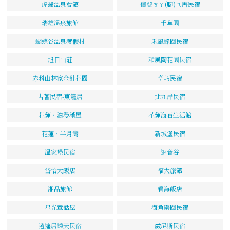
虎爺溫泉會館
信號ㄎㄚ(腳)ㄟ厝民宿
瑞雄溫泉旅館
千草園
蝴蝶谷溫泉渡假村
禾風綠園民宿
旭日山莊
和風陶花園民宿
赤科山林家金針花園
奇巧民宿
古著民宿-東籬居
北九岸民宿
花蓮‧浪漫滿屋
花蓮海石生活館
花蓮‧半月灣
新城堡民宿
溫家堡民宿
迴音谷
岱怡大飯店
福大旅館
湘品旅館
看海飯店
星光童話屋
海角樂園民宿
逍遙居透天民宿
威尼斯民宿