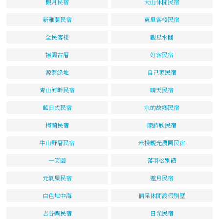
觀月民宿
大山休閒民宿
新雅閣民宿
東里客棧民宿
全民客棧
觀星水閣
福園古厝
好客民宿
源泰綠地
自己家民宿
青山河畔民宿
晴天民宿
藍日式民宿
水的故鄉民宿
梅蘭民宿
陳詩欣民宿
牛山野厝民宿
米棧觀光農園民宿
一笑園
落羽松別館
元氣屋民宿
邀月民宿
白色地中海
倆呆休閒渡假別墅
吉谷樂民宿
日光民宿