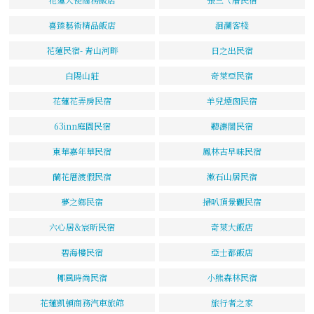
喜臻藝術精品飯店
洄瀾客棧
花蓮民宿- 青山河畔
日之出民宿
白陽山莊
奇萊亞民宿
花蓮花弄房民宿
羊兒煙囪民宿
63inn庭園民宿
聽濤閣民宿
東華嘉年華民宿
鳳林古早味民宿
蘭花厝渡假民宿
漱石山居民宿
夢之鄉民宿
掃叭頂景觀民宿
六心居&宸昕民宿
奇萊大飯店
碧海樓民宿
亞士都飯店
椰風時尚民宿
小熊森林民宿
花蓮凱頓商務汽車旅館
旅行者之家