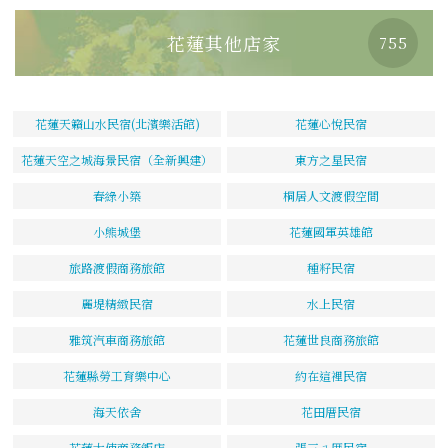
花蓮其他店家
755
花蓮天籟山水民宿(北濱樂活館)
花蓮心悅民宿
花蓮天空之城海景民宿（全新興建）
東方之星民宿
春綠小築
桐居人文渡假空間
小熊城堡
花蓮國軍英雄館
旅路渡假商務旅館
種籽民宿
麗堤精緻民宿
水上民宿
雅筑汽車商務旅館
花蓮世良商務旅館
花蓮縣勞工育樂中心
約在這裡民宿
海天依舍
花田厝民宿
花蓮大使商務飯店
張三ㄟ厝民宿