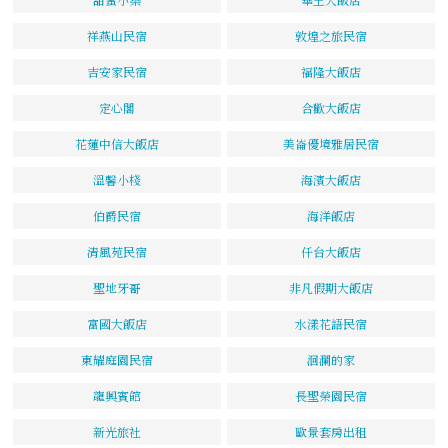
祥燕山民宿
敦煌之旅民宿
吉安家民宿
福隆大飯店
定心閣
合歡大飯店
花蓮中信大飯店
美崙優境雅居民宿
溫馨小棧
海濱大飯店
伯爵民宿
海洋飯店
清風苑民宿
仟台大飯店
聖地牙哥
非凡假期大飯店
富國大飯店
水漾花語民宿
東耀庭園民宿
洄瀾的家
龍興賓館
長聖榮園民宿
新光旅社
歐景套房出租