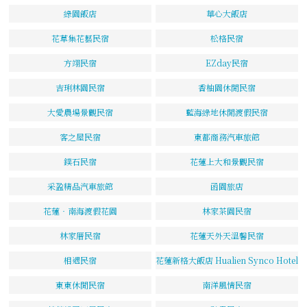
綠園飯店
華心大飯店
花草集花藝民宿
松格民宿
方翊民宿
EZday民宿
吉琍林園民宿
香柚園休閒民宿
大愛農場景觀民宿
藍海綠地休閒渡假民宿
客之屋民宿
東都商務汽車旅館
鏷石民宿
花蓮上大和景觀民宿
采盈精品汽車旅館
函園旅店
花蓮‧南海渡假花園
林家茶園民宿
林家厝民宿
花蓮天外天溫馨民宿
相遇民宿
花蓮新格大飯店 Hualien Synco Hotel
東東休閒民宿
南洋風情民宿