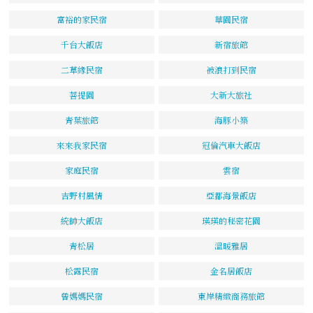
富裕的家民宿
華園民宿
千台大飯店
新宿旅館
二草緣民宿
被浪打到民宿
菩提園
大新大旅社
青葉旅館
海豚小築
來來我家民宿
冠倫汽車大飯店
家庭民宿
雲宿
吉野村風情
亞都海景飯店
統帥大飯店
瑛瑛的秘密花園
青松居
溫暖雅居
松露民宿
金名居飯店
曾媽媽民宿
東岸精緻商務旅館