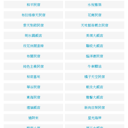
和平民宿
水悅雅築
布拉格春天民宿
花崗民宿
雲天別館民宿
天地藝術概念民宿
明水園飯店
美琪大飯店
玫花休閒套房
聯統大飯店
布閣民宿
臨洋港民宿
純色主義民宿
牛車驛站
秘密基地
橘子天空民宿
華谷民宿
朝北大飯店
東海民宿
雅馨大飯店
禧福飯店
新向日葵民宿
過院來
星光海岸
甜蜜小築
華王大飯店