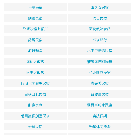
平安民宿
山之谷民宿
溯溪民宿
假日民宿
全豐牧場七腳川
國統教師會館
喬居民宿
幸福紀行
河堤雅舍
小王子精緻民宿
堡裕大飯店
莊家堡田園民宿
阿季大飯店
花東縱谷民宿
假期休閒廣場民宿
真善美民宿
白楊山莊民宿
昌慶居民宿
甜蜜家庭
雅爾富的家民宿
蓮園渡假別墅民宿
魔法假期
怡驛民宿
光華休閒農場