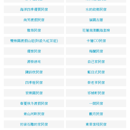
海洋四季優質民宿
水的故鄉民宿
尚芳渡假民宿
福園古厝
雅築民宿
花蓮南濱觀海套房
雙橡園渡假山莊(附設九虹茶莊)
卡蓮CO民宿
優齋民宿
梅蘭民宿
源泰綠地
自己家民宿
陳詩欣民宿
藍日式民宿
四季遊民宿
秦老爹民宿
家樂園民宿
祁楨軒民宿
春夏秋冬渡假民宿
一間民宿
青山河畔民宿
觀月民宿
初音石雕的家民宿
東里客棧民宿