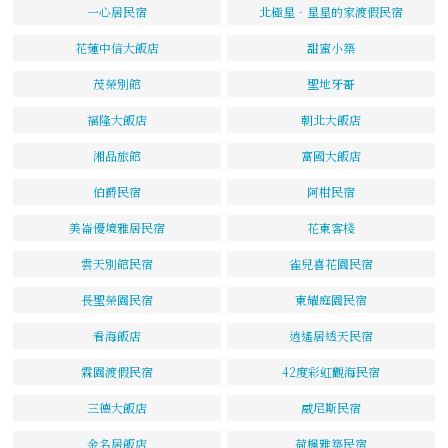
一心居民宿
北極星．星星的家渡假民宿
花蓮中信大飯店
甜蜜小築
茂榮別館
聖地牙哥
福隆大飯店
朝北大飯店
湘品旅館
富國大飯店
伯爵民宿
阿柑民宿
美崙優境雅居民宿
花東客棧
雲天別館民宿
雀兒喜花園民宿
長聖榮園民宿
東耀庭園民宿
看海飯店
逍遙居透天民宿
霖園渡假民宿
42度彩虹觀海民宿
三德大飯店
威尼斯民宿
金名居飯店
荷楓雅築民宿