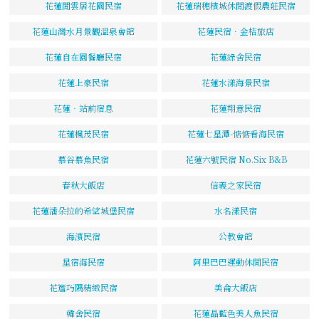
花蓮閒雲居花園民宿
花蓮瑞穗檳城休閒渡假農莊民宿
花蓮山灣水月景觀溫泉會館
花蓮民宿．金桔旅店
花蓮自在園餐廳民宿
花蓮綠舍民宿
花蓮上豪民宿
花蓮水漾海景民宿
花蓮‧站前宿息
花蓮翔意民宿
花蓮楓茂民宿
花蓮七星潭-惦惦看海民宿
慕谷慕魚民宿
花蓮六號民宿 No.Six B&B
春秋大飯店
信義之家民宿
花蓮潘朵拉的希望城堡民宿
水名漾民宿
海濱民宿
公教會館
星宿海民宿
阿里巴巴運動休閒民宿
花簷巧隅精緻民宿
美侖大飯店
韓舍民宿
花蓮晶藍色美人魚民宿