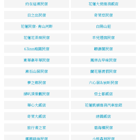
約在這裡民宿
花蓮大使商務飯店
日之出民宿
奇萊亞民宿
花蓮民宿- 青山河畔
白陽山莊
花蓮花弄房民宿
羊兒煙囪民宿
63inn庭園民宿
聽濤閣民宿
東華嘉年華民宿
鳳林古早味民宿
漱石山居民宿
蘭花厝渡假民宿
夢之鄉民宿
六心居&宸昕民宿
掃叭頂景觀民宿
亞士都飯店
華心大飯店
花蓮凱頓商務汽車旅館
奇萊大飯店
綠園飯店
旅行者之家
碧海樓民宿
椰風時尚民宿
小熊森林民宿