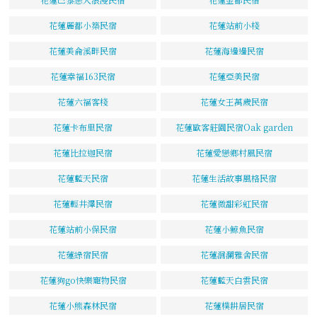
花蓮麗都小築民宿
花蓮站前小棧
花蓮美侖溪畔民宿
花蓮海邊邊民宿
花蓮幸福163民宿
花蓮亞美民宿
花蓮六福客棧
花蓮女王萬歲民宿
花蓮卡布里民宿
花蓮歐客莊園民宿Oak garden
花蓮比拉迦民宿
花蓮愛戀鄉村風民宿
花蓮藍天民宿
花蓮生活故事風格民宿
花蓮輕井澤民宿
花蓮微甜彩虹民宿
花蓮站前小保民宿
花蓮小鯨魚民宿
花蓮綠宿民宿
花蓮洄瀾雅舍民宿
花蓮狗go快樂寵物民宿
花蓮藍天白雲民宿
花蓮小熊森林民宿
花蓮樸耕居民宿