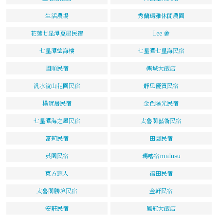
生活農場
秀蘭瑪雅休閒農園
花蓮七星潭夏屋民宿
Lee 舍
七星潭望海樓
七星潭七星海民宿
國順民宿
樂城大飯店
汎水淩山花園民宿
靜思優質民宿
樸實居民宿
金色陽光民宿
七星潭海之屋民宿
太魯閣藝術民宿
富莉民宿
田園民宿
英園民宿
瑪嚕宿malusu
東方戀人
福田民宿
太魯閣勝境民宿
金軒民宿
安莊民宿
鳳冠大飯店