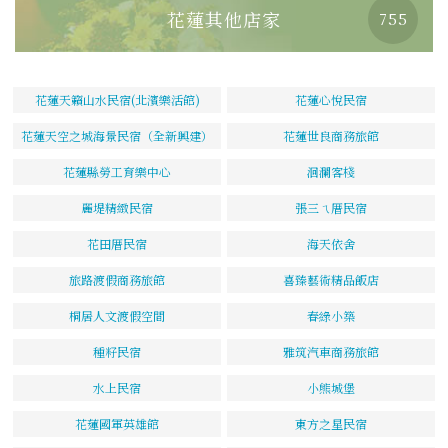
花蓮其他店家
755
花蓮天籟山水民宿(北濱樂活館)
花蓮心悅民宿
花蓮天空之城海景民宿（全新興建）
花蓮世良商務旅館
花蓮縣勞工育樂中心
洄瀾客棧
麗堤精緻民宿
張三ㄟ厝民宿
花田厝民宿
海天依舍
旅路渡假商務旅館
喜臻藝術精品飯店
桐居人文渡假空間
春綠小築
種籽民宿
雅筑汽車商務旅館
水上民宿
小熊城堡
花蓮國軍英雄館
東方之星民宿