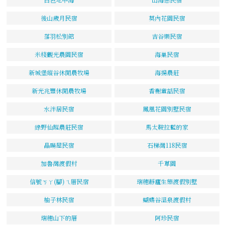
後山歲月民宿
莫內花園民宿
落羽松別館
吉谷樂民宿
米棧觀光農園民宿
海巢民宿
新城堡縱谷休閒農牧場
海揚農莊
新光兆豐休閒農牧場
香榭童話民宿
水泮居民宿
鳳凰花園別墅民宿
綠野仙蹤農莊民宿
馬太鞍拉藍的家
晶暘屋民宿
石梯灣118民宿
加魯灣渡假村
千草園
信號ㄎㄚ(腳)ㄟ厝民宿
瑞穗靜廬生態渡假別墅
柚子林民宿
蝴蝶谷溫泉渡假村
瑞穗山下的厝
阿珍民宿