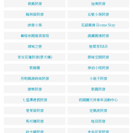
微風民宿
紐奧民宿
翰林居民宿
五號小築民宿
綠窗小築
花語風情 Home Stay
麗格休閒商務客棧
洄瀾風情民宿
傾城之戀
遊歷家B&B
家在花蓮民宿(雲天樓)
原味空間民宿
紫藤閣
停泊小棧民宿
月明風清時尚民宿
小瓶子民宿
康樂民宿
紫園民宿
七星潭渡假民宿
救國團天祥青年活動中心
荖萊居民宿
定風波民宿
馬可樓民宿
哇旦民宿
砂卡礑民宿
未央花苑民宿