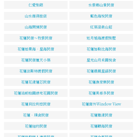
仁愛別館
水雲鄉山景民宿
山水商務旅店
藍色海悅民宿
山海閑情民宿
紅葉溫泉山莊
花蓮民宿～牧雲民宿
近月旭海渡假別墅
花蓮如果海．星海民宿
花蓮加勒比海民宿
花蓮民宿嵐天小築
星光山月禾園悅舍
花蓮法斯特渡假民宿
花蓮晨風星語民宿
花蓮花漾蓮芯民宿
花蓮漁家樂民宿
花蓮站前柏園綠地花園民宿
花蓮美那多民宿
花蓮貝拉利亞民宿
花蓮窗外Window View
花蓮‧璞舍民宿
花蓮雅漾民宿
花蓮紐約民宿
花蓮聽海民宿
花蓮巴黎戀人浪漫民宿
花蓮金都民宿