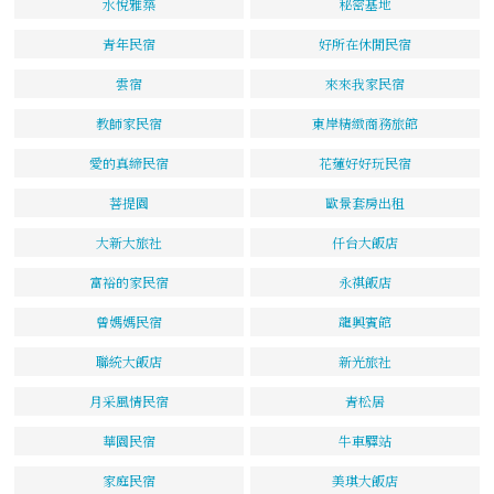
水悅雅築
秘密基地
青年民宿
好所在休閒民宿
雲宿
來來我家民宿
教師家民宿
東岸精緻商務旅館
愛的真締民宿
花蓮好好玩民宿
菩提園
歐景套房出租
大新大旅社
仟台大飯店
富裕的家民宿
永祺飯店
曾媽媽民宿
龍興賓館
聯統大飯店
新光旅社
月采風情民宿
青松居
華園民宿
牛車驛站
家庭民宿
美琪大飯店