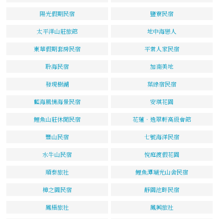
陽光假期民宿
鹽寮民宿
太平洋山莊旅館
地中海戀人
東華假期套房民宿
平常人家民宿
聆海民宿
加南美地
發現樹湖
葉綠宿民宿
藍海風情海景民宿
安琪花園
鯉魚山莊休閒民宿
花蓮‧逸翠軒高級會館
豐山民宿
七號海洋民宿
水牛山民宿
悅庭渡假花園
順泰旅社
鯉魚潭瑚光山舍民宿
樟之園民宿
靜園池畔民宿
鳳梧旅社
鳳興旅社