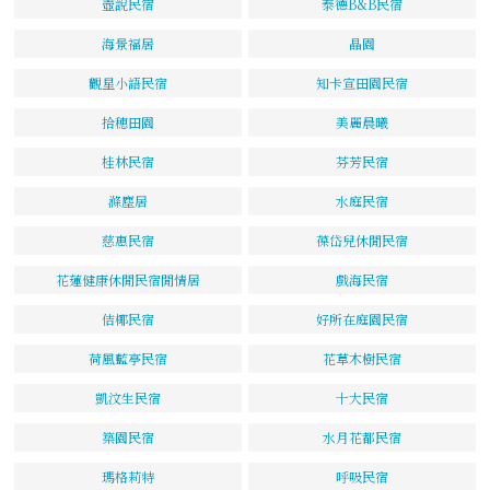
壺說民宿
泰德B&B民宿
海景福居
晶園
觀星小語民宿
知卡宣田園民宿
拾穗田園
美麗晨曦
桂林民宿
芬芳民宿
滌塵居
水庭民宿
慈惠民宿
葆岱兒休閒民宿
花蓮健康休閒民宿閒情居
戲海民宿
佶椰民宿
好所在庭園民宿
荷風藍亭民宿
花草木樹民宿
凱汶生民宿
十大民宿
築園民宿
水月花都民宿
瑪格莉特
呼吸民宿