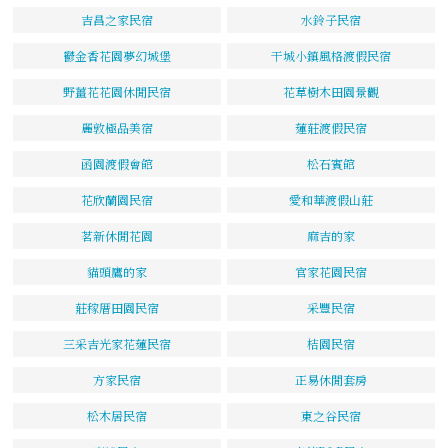
吉昌之家民宿
水鈴子民宿
鬱金香花園夢幻城堡
干城小鎮風格渡假民宿
野薑花花園休閒民宿
花草樹木田園景觀
麗敦極品美宿
蓮莊渡假民宿
函園渡假會館
松石賓館
花欣蘭園民宿
愛和華渡假山莊
茗新休閒花園
麻吉的家
貓頭鷹的家
官家花園民宿
莊稼厝田園民宿
采豐民宿
三采吉光家花蓮民宿
桔園民宿
方家民宿
正易休閒套房
松木居民宿
東之谷民宿