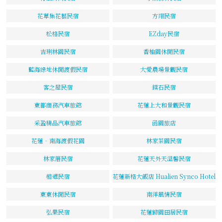
花草集花藝民宿
方翊民宿
松格民宿
EZday民宿
吉琍林園民宿
香柚園休閒民宿
藍海綠地休閒渡假民宿
大愛農場景觀民宿
客之屋民宿
鏷石民宿
東都商務汽車旅館
花蓮上大和景觀民宿
采盈精品汽車旅館
函園旅店
花蓮‧南海渡假花園
林家茶園民宿
林家厝民宿
花蓮天外天溫馨民宿
相遇民宿
花蓮新格大飯店 Hualien Synco Hotel
東東休閒民宿
南洋風情民宿
弘果民宿
花蓮歸園田居民宿