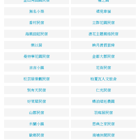
無名小築
遇見幸福
香村民宿
立群花園民宿
海風田莊民宿
浪花主題風格民宿
樂以居
映月渡假套房
曼特寧花園民宿
金都大郡民宿
吉吉小鎮
花術民宿
松芸居景觀民宿
柏夏瓦人文旅舍
別有天民宿
仁光民宿
好萊屋民宿
蝶泊遠近農園
山郡民宿
羽庭居民宿
米蘭小鎮
恩典之家民宿
歐鄉民宿
南埔休閒民宿