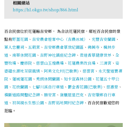
相關網站
https://hl.okgo.tw/shop/866.html
百合民宿位於花蓮縣吉安鄉， 為合法花蓮民宿，鄰近百合民宿的景
點有
野薑花園
、
吉安農會遊客中心（吉農冰城）
、
光豐吉安蘭園
、
軍人忠靈祠
、
五榖宮
、
吉安鄉農會草世紀園區
、
佛興寺
、
楓林步
道
、
南華休閒花園
、
吉野神社鎮座紀念碑
、
君達香草健康世界
、
全
豐牧場
、
慶修院
、
慈雲山玉煌農場
、
花蓮農業改良場
、
三清宮
、
娑
婆礑水源地茶居風情
、
阿美文化村(已歇業)
、
慈雲宮
、
永天聖道寶禪
院
、
蓮城蓮花園
、
秀朗休閒蘭園
、
知卡宣森林公園
、
花蓮五十甲公
園
、
花欣蘭園
、
七腳川溪自行車道
、
鬱金香花園(已歇業)
、
慈惠堂
、
橫斷道路開鑿紀念碑
、
勝安宮
、
貨櫃屋星巴克
、
吉安環鄉自行車
道
、
初英親水生態公園
、
吉野拓地開村紀念碑
、百合民宿歡迎您的
蒞臨。