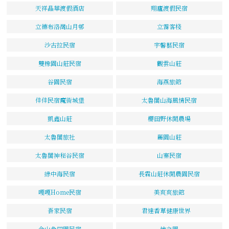
天祥晶華渡假酒店
翔廬渡假民宿
立德布洛灣山月邨
立霧客棧
沙古拉民宿
宇馨藝民宿
雙橡園山莊民宿
觀雲山莊
谷園民宿
海燕旅館
佳佳民宿魔術城堡
太魯閣山海風情民宿
凱鑫山莊
櫻田野休閒農場
太魯閣旅社
麗園山莊
太魯閣神秘谷民宿
山寨民宿
綠中海民宿
長霖山莊休閒農園民宿
嘎嘎Home民宿
美爽爽旅館
吾家民宿
君達香草健康世界
金山角田園民宿
檜之園