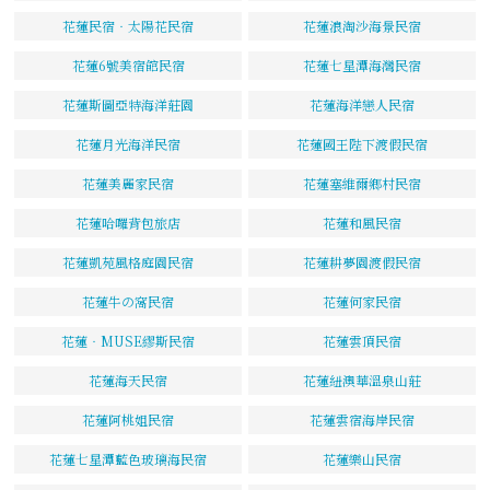
花蓮民宿‧太陽花民宿
花蓮浪淘沙海景民宿
花蓮6號美宿館民宿
花蓮七星潭海灣民宿
花蓮斯圖亞特海洋莊園
花蓮海洋戀人民宿
花蓮月光海洋民宿
花蓮國王陛下渡假民宿
花蓮美麗家民宿
花蓮塞維爾鄉村民宿
花蓮哈囉背包旅店
花蓮和風民宿
花蓮凱苑風格庭園民宿
花蓮耕夢園渡假民宿
花蓮牛の窩民宿
花蓮何家民宿
花蓮‧MUSE繆斯民宿
花蓮雲頂民宿
花蓮海天民宿
花蓮紐澳華溫泉山莊
花蓮阿桃姐民宿
花蓮雲宿海岸民宿
花蓮七星潭藍色玻璃海民宿
花蓮樂山民宿