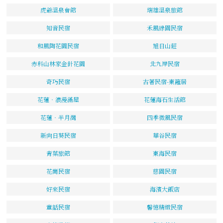
虎爺溫泉會館
瑞雄溫泉旅館
知音民宿
禾風綠園民宿
和風陶花園民宿
旭日山莊
赤科山林家金針花園
北九岸民宿
奇巧民宿
古著民宿-東籬居
花蓮‧浪漫滿屋
花蓮海石生活館
花蓮‧半月灣
四季微風民宿
新向日葵民宿
華谷民宿
青葉旅館
東海民宿
花崗民宿
慈園民宿
好來民宿
海濱大飯店
童話民宿
馨憶精緻民宿