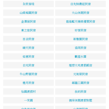
全民客棧
日先照農莊民宿
山緹庭園民宿
大山休閒民宿
金澤居民宿
碧海藍天精緻優質民宿
東之旅民宿
好客民宿
百合民宿
新雅閣民宿
晴天民宿
協同民宿
如意民宿
觀星水閣
日光民宿
理想大地渡假飯店
牛山野厝民宿
元氣屋民宿
邀月民宿
越牆工園民宿
怡園渡假村
我的民宿
一笑園
倆呆休閒渡假別墅
白色地中海
山海戀民宿