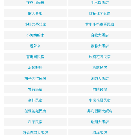
祥燕山民宿
明水園飯店
歡天喜地
玫花休閒套房
小胖的夢想家
雲水小築市區民宿
小阿姨的家
合歡大飯店
過院來
雅馨大飯店
菩堤園民宿
玫瑰花園民宿
溫暖雅居
松露民宿
橘子天空民宿
統帥大飯店
雲荷民宿
向晴民宿
皇佳民宿
水漾花語民宿
薇雅花苑民宿
非凡假期大飯店
和平民宿
瑞翔大飯店
冠倫汽車大飯店
海洋飯店