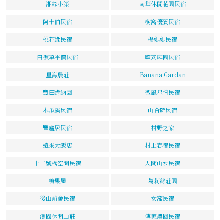
湘緣小築
南華休閒花園民宿
阿土伯民宿
樹窩優質民宿
桃花緣民宿
楊媽媽民宿
白被單平價民宿
歐式庭園民宿
星海農莊
Banana Gardan
豐田肯納園
微風星情民宿
木瓜溪民宿
山合院民宿
豐廬居民宿
村野之家
遠來大飯店
村上春宿民宿
十二號橋空間民宿
人間山水民宿
糖果屋
葛莉絲莊園
後山前舍民宿
女窩民宿
澄園休閒山莊
傅家農園民宿