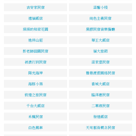
吉安家民宿
溫馨小棧
禧福飯店
純色主義民宿
瑛瑛的秘密花園
黑膠民宿音樂餐廳
逸祥山莊
華王大飯店
彭老師田園民宿
福大旅館
被浪打到民宿
溫家堡民宿
陽光海岸
雅巷渡假風格民宿
海豚小築
香城大飯店
敦煌之旅民宿
臨洋港民宿
千台大飯店
二草緣民宿
禾楓民宿
發達飯店
白色風車
天地藝術概念民宿