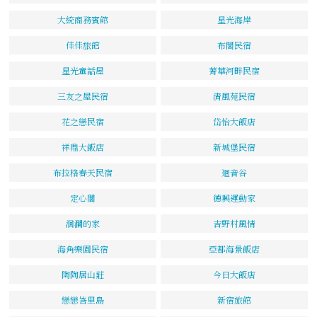
大統商務賓館
星光海岸
佳佳旅館
布閣民宿
星光童話屋
菁華河畔民宿
三友之屋民宿
清風苑民宿
花之戀民宿
岱怡大飯店
祥鼎大飯店
新城堡民宿
布拉格春天民宿
迴音谷
定心閣
德興運動家
洄瀾的家
吉野村風情
海角樂園民宿
亞都海景飯店
陶陶居山莊
今日大飯店
戀戀峇里島
新宿旅館