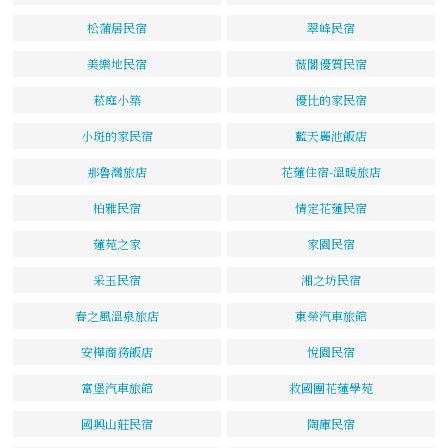
松蒲居民宿
翠峰民宿
美樂地民宿
薇閣優質民宿
菘庭小築
優比的家民宿
小斑的家民宿
藍天麗池飯店
那魯灣旅店
花蓮住宿-溫暖旅店
柏雅民宿
情定花蓮民宿
蓮苑之家
家園民宿
采玉民宿
湘之坊民宿
春之風溫泉旅店
東榮汽車旅館
安樺商務飯店
悅園民宿
富堡汽車旅館
救國團花蓮學苑
國興山莊民宿
陶庫民宿