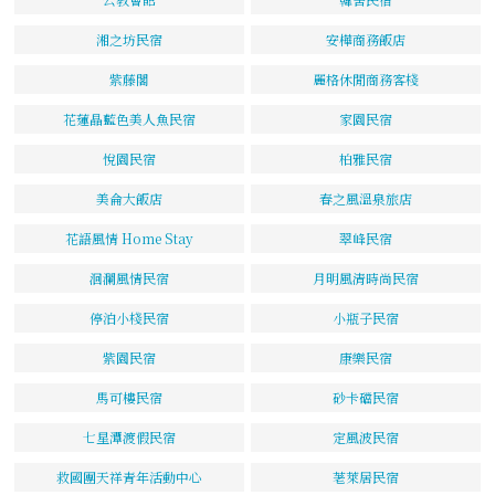
湘之坊民宿
安樺商務飯店
紫藤閣
麗格休閒商務客棧
花蓮晶藍色美人魚民宿
家園民宿
悅園民宿
柏雅民宿
美侖大飯店
春之風溫泉旅店
花語風情 Home Stay
翠峰民宿
洄瀾風情民宿
月明風清時尚民宿
停泊小棧民宿
小瓶子民宿
紫園民宿
康樂民宿
馬可樓民宿
砂卡礑民宿
七星潭渡假民宿
定風波民宿
救國團天祥青年活動中心
荖萊居民宿