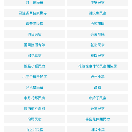
阿土伯民宿
平安民宿
君達香草健康世界
凱汶生民宿
真善美民宿
拾穗田園
假日民宿
美麗晨曦
函園渡假會館
花術民宿
遇見幸福
築園民宿
觀星小語民宿
花蓮健康休閒民宿閒情居
小王子精緻民宿
吉吉小鎮
好萊屋民宿
晶園
水月花都民宿
水鈴子民宿
蝶泊遠近農園
吾家民宿
怡驛民宿
葆岱兒休閒民宿
山之谷民宿
湘緣小築