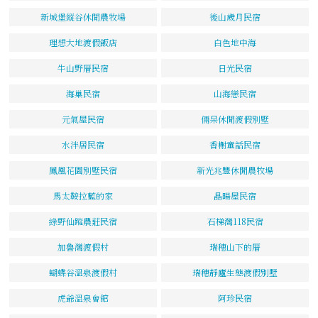
新城堡縱谷休閒農牧場
後山歲月民宿
理想大地渡假飯店
白色地中海
牛山野厝民宿
日光民宿
海巢民宿
山海戀民宿
元氣屋民宿
倆呆休閒渡假別墅
水泮居民宿
香榭童話民宿
鳳凰花園別墅民宿
新光兆豐休閒農牧場
馬太鞍拉藍的家
晶暘屋民宿
綠野仙蹤農莊民宿
石梯灣118民宿
加魯灣渡假村
瑞穗山下的厝
蝴蝶谷溫泉渡假村
瑞穗靜廬生態渡假別墅
虎爺溫泉會館
阿珍民宿