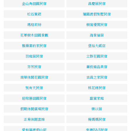
金山角田園民宿
昌慶居民宿
松石賓館
蓮園渡假別墅民宿
瑪格莉特
樹窩優質民宿
花草樹木田園景觀
海景福居
雅爾富的家民宿
堡裕大飯店
羽庭居民宿
立群花園民宿
芬芳民宿
麗敦極品美宿
南華休閒花園民宿
吉昌之家民宿
別有天民宿
桃花緣民宿
莊稼厝田園民宿
甜蜜家庭
假期休閒廣場民宿
樂以居
正易休閒套房
楊媽媽民宿
愛和華渡假山莊
泰德B&B民宿