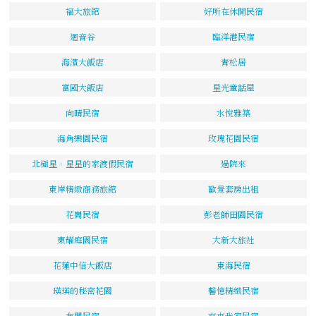
福大旅館
好所在休閒民宿
迴音谷
臨洋港民宿
海濱大飯店
青松居
富國大飯店
星光童話屋
向晴民宿
水悅雅築
海角樂園民宿
玫瑰花園民宿
北極星．星星的家渡假民宿
過院來
東岸精緻商務旅館
歐景套房出租
花崗民宿
彭老師田園民宿
東耀庭園民宿
大新大旅社
花蓮中信大飯店
東海民宿
瑛瑛的秘密花園
馨憶精緻民宿
布閣民宿
來來我家民宿