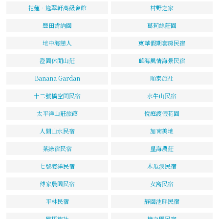
花蓮‧逸翠軒高級會館
村野之家
豐田肯納園
葛莉絲莊園
地中海戀人
東華假期套房民宿
澄園休閒山莊
藍海風情海景民宿
Banana Gardan
順泰旅社
十二號橋空間民宿
水牛山民宿
太平洋山莊旅館
悅庭渡假花園
人間山水民宿
加南美地
葉綠宿民宿
星海農莊
七號海洋民宿
木瓜溪民宿
傅家農園民宿
女窩民宿
平林民宿
靜園池畔民宿
鳳梧旅社
樟之園民宿