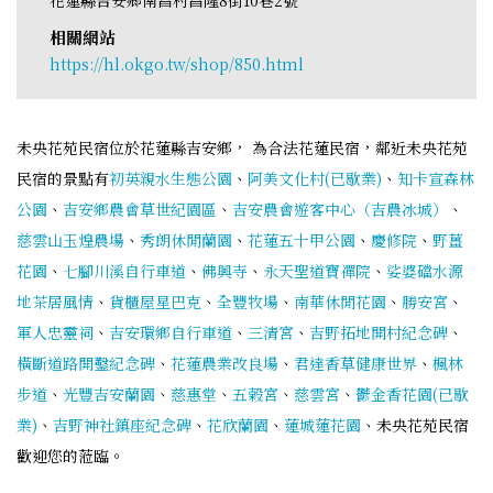
相關網站
https://hl.okgo.tw/shop/850.html
未央花苑民宿位於花蓮縣吉安鄉， 為合法花蓮民宿，鄰近未央花苑
民宿的景點有
初英親水生態公園
、
阿美文化村(已歇業)
、
知卡宣森林
公園
、
吉安鄉農會草世紀園區
、
吉安農會遊客中心（吉農冰城）
、
慈雲山玉煌農場
、
秀朗休閒蘭園
、
花蓮五十甲公園
、
慶修院
、
野薑
花園
、
七腳川溪自行車道
、
佛興寺
、
永天聖道寶禪院
、
娑婆礑水源
地茶居風情
、
貨櫃屋星巴克
、
全豐牧場
、
南華休閒花園
、
勝安宮
、
軍人忠靈祠
、
吉安環鄉自行車道
、
三清宮
、
吉野拓地開村紀念碑
、
橫斷道路開鑿紀念碑
、
花蓮農業改良場
、
君達香草健康世界
、
楓林
步道
、
光豐吉安蘭園
、
慈惠堂
、
五榖宮
、
慈雲宮
、
鬱金香花園(已歇
業)
、
吉野神社鎮座紀念碑
、
花欣蘭園
、
蓮城蓮花園
、未央花苑民宿
歡迎您的蒞臨。