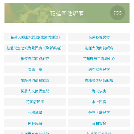
花蓮其他店家
755
花蓮天籟山水民宿(北濱樂活館)
花蓮心悅民宿
花蓮天空之城海景民宿（全新興建）
花蓮大使商務飯店
雅筑汽車商務旅館
花蓮縣勞工育樂中心
春綠小築
約在這裡民宿
旅路渡假商務旅館
喜臻藝術精品飯店
桐居人文渡假空間
海天依舍
花田厝民宿
水上民宿
小熊城堡
張三ㄟ厝民宿
種籽民宿
洄瀾客棧
花蓮世良商務旅館
花蓮國軍英雄館