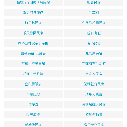
信號ㄎㄚ(腳)ㄟ厝民宿
知音民宿
瑞雄溫泉旅館
千草園
柚子林民宿
和風陶花園民宿
禾風綠園民宿
旭日山莊
赤科山林家金針花園
奇巧民宿
古著民宿-東籬居
北九岸民宿
花蓮‧浪漫滿屋
花蓮海石生活館
花蓮‧半月灣
吉安家民宿
金名居飯店
薇雅花苑民宿
華谷民宿
瑞翔大飯店
菩提園
逍遙居透天民宿
陽光海岸
德興運動家
新城堡民宿
橘子天空民宿