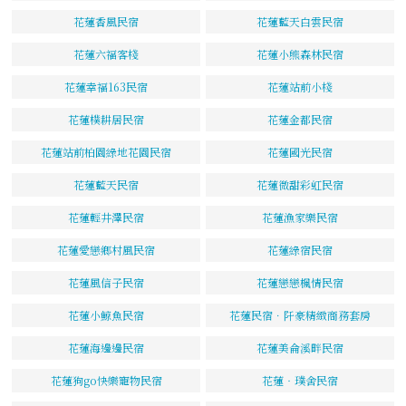
花蓮香風民宿
花蓮藍天白雲民宿
花蓮六福客棧
花蓮小熊森林民宿
花蓮幸福163民宿
花蓮站前小棧
花蓮樸耕居民宿
花蓮金都民宿
花蓮站前柏園綠地花園民宿
花蓮國光民宿
花蓮藍天民宿
花蓮微甜彩虹民宿
花蓮輕井澤民宿
花蓮漁家樂民宿
花蓮愛戀鄉村風民宿
花蓮綠宿民宿
花蓮風信子民宿
花蓮戀戀楓情民宿
花蓮小鯨魚民宿
花蓮民宿．阡豪精緻商務套房
花蓮海邊邊民宿
花蓮美侖溪畔民宿
花蓮狗go快樂寵物民宿
花蓮‧璞舍民宿