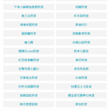
干城小鎮風格渡假民宿
桔園民宿
東之谷民宿
松木居民宿
南埔休閒民宿
幸福紀行
貓頭鷹的家
荷風藍亭民宿
檜之園
白楊山莊民宿
嘎嘎Home民宿
阿季大飯店
松芸居景觀民宿
香村民宿
全豐牧場七腳川
美爽爽旅館
花東縱谷民宿
水庭民宿
好所在庭園民宿
柏夏瓦人文旅舍
海風田莊民宿
鬱金香花園夢幻城堡
映月渡假套房
麻吉的家