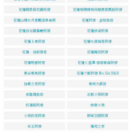
花蓮閒雲居花園民宿
花蓮瑞穗檳城休閒渡假農莊民宿
花蓮山灣水月景觀溫泉會館
花蓮民宿．金桔旅店
花蓮自在園餐廳民宿
花蓮綠舍民宿
花蓮上豪民宿
花蓮水漾海景民宿
花蓮‧站前宿息
花蓮楓茂民宿
花蓮翔意民宿
花蓮七星潭-惦惦看海民宿
慕谷慕魚民宿
花蓮六號民宿 No.Six B&B
信義之家民宿
春秋大飯店
那魯灣旅店
五號小築民宿
松蒲居民宿
綠窗小築
小斑的家民宿
原味空間民宿
采玉民宿
蓮苑之家