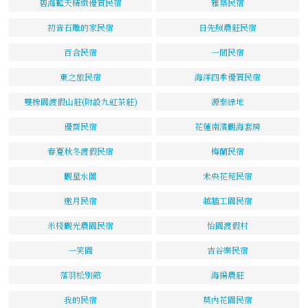
碧海藍天精緻優質民宿
雅築民宿
初音石雕的家民宿
日先照農莊民宿
百合民宿
一間民宿
東之旅民宿
海洋四季優質民宿
雙橡園渡假山莊(附設九虹茶莊)
源泰綠地
優齋民宿
花蓮南濱觀海套房
春夏秋冬渡假民宿
梅蘭民宿
觀星水閣
未央花苑民宿
邀月民宿
越牆工園民宿
米棧觀光農園民宿
怡園渡假村
一笑園
吉谷樂民宿
落羽松別館
海揚農莊
我的民宿
莫內花園民宿