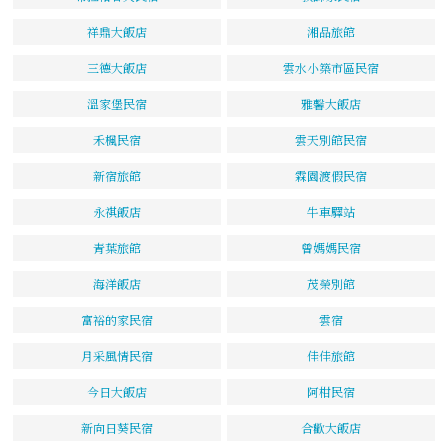
祥鼎大飯店
湘品旅館
三德大飯店
雲水小築市區民宿
溫家堡民宿
雅馨大飯店
禾楓民宿
雲天別館民宿
新宿旅館
霖園渡假民宿
永祺飯店
牛車驛站
青葉旅館
曾媽媽民宿
海洋飯店
茂榮別館
富裕的家民宿
雲宿
月采風情民宿
佳佳旅館
今日大飯店
阿柑民宿
新向日葵民宿
合歡大飯店