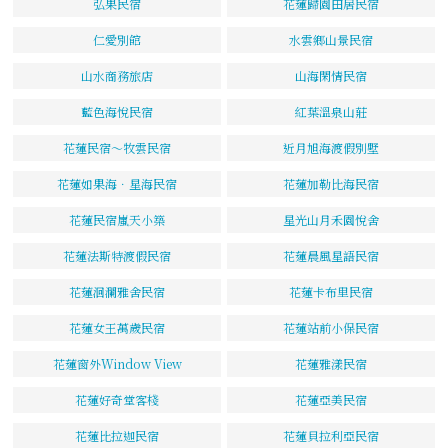
弘果民宿
花蓮歸園田居民宿
仁愛別館
水雲鄉山景民宿
山水商務旅店
山海閑情民宿
藍色海悅民宿
紅葉溫泉山莊
花蓮民宿～牧雲民宿
近月旭海渡假別墅
花蓮如果海．星海民宿
花蓮加勒比海民宿
花蓮民宿嵐天小築
星光山月禾園悅舍
花蓮法斯特渡假民宿
花蓮晨風星語民宿
花蓮洄瀾雅舍民宿
花蓮卡布里民宿
花蓮女王萬歲民宿
花蓮站前小保民宿
花蓮窗外Window View
花蓮雅漾民宿
花蓮好奇堂客棧
花蓮亞美民宿
花蓮比拉迦民宿
花蓮貝拉利亞民宿