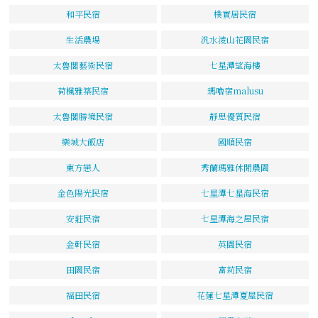
和平民宿
樸實居民宿
生活農場
汎水淩山花園民宿
太魯閣藝術民宿
七星潭望海樓
荷楓雅築民宿
瑪嚕宿malusu
太魯閣勝境民宿
靜思優質民宿
樂城大飯店
國順民宿
東方戀人
秀蘭瑪雅休閒農園
金色陽光民宿
七星潭七星海民宿
安莊民宿
七星潭海之屋民宿
金軒民宿
英園民宿
田園民宿
富莉民宿
福田民宿
花蓮七星潭夏屋民宿