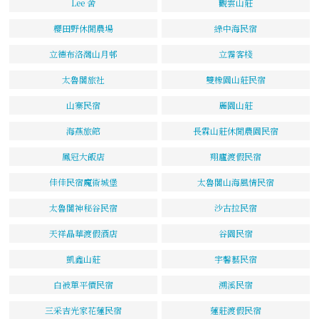
Lee 舍
觀雲山莊
櫻田野休閒農場
綠中海民宿
立德布洛灣山月邨
立霧客棧
太魯閣旅社
雙橡園山莊民宿
山寨民宿
麗園山莊
海燕旅館
長霖山莊休閒農園民宿
鳳冠大飯店
翔廬渡假民宿
佳佳民宿魔術城堡
太魯閣山海風情民宿
太魯閣神秘谷民宿
沙古拉民宿
天祥晶華渡假酒店
谷園民宿
凱鑫山莊
宇馨藝民宿
白被單平價民宿
溯溪民宿
三采吉光家花蓮民宿
蓮莊渡假民宿