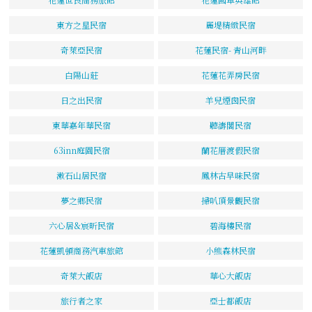
東方之星民宿
麗堤精緻民宿
奇萊亞民宿
花蓮民宿- 青山河畔
白陽山莊
花蓮花弄房民宿
日之出民宿
羊兒煙囪民宿
東華嘉年華民宿
聽濤閣民宿
63inn庭園民宿
蘭花厝渡假民宿
漱石山居民宿
鳳林古早味民宿
夢之鄉民宿
掃叭頂景觀民宿
六心居&宸昕民宿
碧海樓民宿
花蓮凱頓商務汽車旅館
小熊森林民宿
奇萊大飯店
華心大飯店
旅行者之家
亞士都飯店