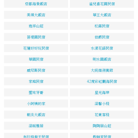
亞都海景飯店
雀兒喜花園民宿
美琪大飯店
華王大飯店
逸祥山莊
松露民宿
菩堤園民宿
伯爵民宿
花蓮好好玩民宿
水漾花語民宿
華園民宿
明水園飯店
威尼斯民宿
大統商務賓館
家庭民宿
42度彩虹觀海民宿
聖地牙哥
星光海岸
小阿姨的家
溫馨小棧
朝北大飯店
花東客棧
溫暖雅居
陶陶居山莊
布拉格春天民宿
教師家民宿