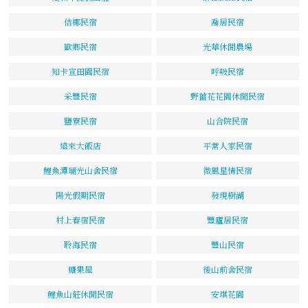
佶椰民宿
喬居民宿
歐鄉民宿
光華休閒農場
知卡宣田園民宿
呼吸民宿
采豐民宿
野薑花花園休閒民宿
鹽寮民宿
山合院民宿
遠來大飯店
平常人家民宿
鯉魚潭瑚光山舍民宿
微風星情民宿
陽光假期民宿
發現樹湖
村上春宿民宿
豐廬居民宿
聆海民宿
豐山民宿
糖果屋
後山前舍民宿
鯉魚山莊休閒民宿
安琪花園