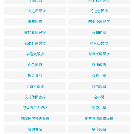
三友之屋民宿
花之戀民宿
青年民宿
四季微風民宿
愛的真締民宿
洄瀾的家
被浪打到民宿
祥燕山民宿
福隆大飯店
菁華河畔民宿
白色風車
發達飯店
歡天喜地
海豚小築
千台大飯店
好來民宿
玫花休閒套房
定心閣
冠倫汽車大飯店
甜蜜小築
黑膠民宿音樂餐廳
雅巷渡假風格民宿
龍興賓館
皇佳民宿