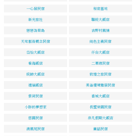
一心居民宿
秘密基地
新光旅社
聯統大飯店
戀戀峇里島
吉野村風情
天地藝術概念民宿
純色主義民宿
岱怡大飯店
仟台大飯店
看海飯店
二草緣民宿
統帥大飯店
敦煌之旅民宿
禧福飯店
美崙優境雅居民宿
雲荷民宿
香城大飯店
小胖的夢想家
長聖榮園民宿
慈園民宿
非凡假期大飯店
清風苑民宿
童話民宿