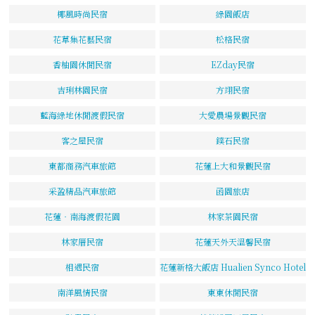
椰風時尚民宿
綠園飯店
花草集花藝民宿
松格民宿
香柚園休閒民宿
EZday民宿
吉琍林園民宿
方翊民宿
藍海綠地休閒渡假民宿
大愛農場景觀民宿
客之屋民宿
鏷石民宿
東都商務汽車旅館
花蓮上大和景觀民宿
采盈精品汽車旅館
函園旅店
花蓮‧南海渡假花園
林家茶園民宿
林家厝民宿
花蓮天外天溫馨民宿
相遇民宿
花蓮新格大飯店 Hualien Synco Hotel
南洋風情民宿
東東休閒民宿