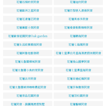
花蓮石頭的家民宿
花蓮紐約民宿
花蓮歐洲之星民宿
花蓮巴黎戀人浪漫民宿
花蓮花漾蓮芯民宿
花蓮美那多民宿
花蓮麗都小築民宿
花蓮曼普勒斯咖啡民宿
花蓮歐客莊園民宿Oak garden
花蓮聽海民宿
花蓮生活故事風格民宿
花蓮七海灣民宿
花蓮阿魯娃藝宿館
花蓮七星潭日月星海濱渡假休閒民宿
花蓮太魯閣樺城民宿
花蓮後山圓夢民宿
花蓮太魯閣小魚的家民宿
花蓮七星潭星海民宿
花蓮古井民宿
花蓮走過虹橋民宿
花蓮太魯閣峽林咖啡農莊民宿
花蓮莎集雅築民宿
花蓮京品花園民宿
花蓮羽松園民宿
花蓮民宿‧洄瀾灣渡假別墅
花蓮馨晴民宿