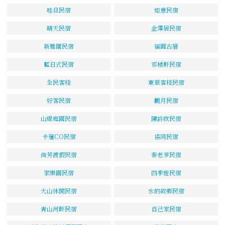
哇旦民宿
如意民宿
晴天民宿
金澤居民宿
新雅閣民宿
福園古厝
藍日式民宿
祁楨軒民宿
全民客棧
東里客棧民宿
好客民宿
觀月民宿
山緹庭園民宿
陳詩欣民宿
卡蓮CO民宿
協同民宿
尚芳渡假民宿
秦老爹民宿
家樂園民宿
四季遊民宿
大山休閒民宿
水的故鄉民宿
青山河畔民宿
自己家民宿