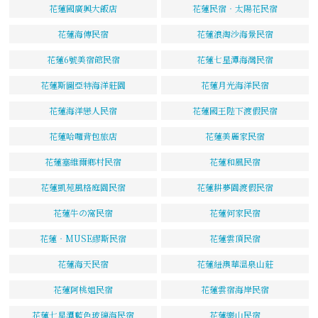
花蓮國廣興大飯店
花蓮民宿‧太陽花民宿
花蓮海傳民宿
花蓮浪淘沙海景民宿
花蓮6號美宿館民宿
花蓮七星潭海灣民宿
花蓮斯圖亞特海洋莊園
花蓮月光海洋民宿
花蓮海洋戀人民宿
花蓮國王陛下渡假民宿
花蓮哈囉背包旅店
花蓮美麗家民宿
花蓮塞維爾鄉村民宿
花蓮和風民宿
花蓮凱苑風格庭園民宿
花蓮耕夢園渡假民宿
花蓮牛の窩民宿
花蓮何家民宿
花蓮‧MUSE繆斯民宿
花蓮雲頂民宿
花蓮海天民宿
花蓮紐澳華溫泉山莊
花蓮阿桃姐民宿
花蓮雲宿海岸民宿
花蓮七星潭藍色玻璃海民宿
花蓮樂山民宿