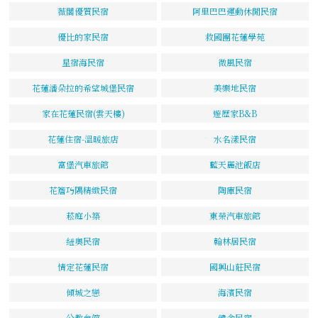
薇閣優質民宿
阿里巴巴運動休閒民宿
優比的家民宿
救國團花蓮學苑
星宿海民宿
微風民宿
花蓮潘朵拉的希望城堡民宿
美樂地民宿
家在花蓮民宿(雲天樓)
遊歷家B&B
花蓮住宿-溫暖旅店
水名漾民宿
富堡汽車旅館
藍天麗池飯店
花簷巧隅精緻民宿
陶庫民宿
菘庭小築
東榮汽車旅館
紐奧民宿
翰林居民宿
情定花蓮民宿
國興山莊民宿
傾城之戀
海濱民宿
公教會館
韓舍民宿