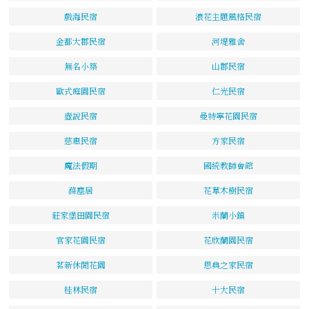
戲海民宿
浪花主題風格民宿
金都大郡民宿
河堤雅舍
無名小築
山郡民宿
歐式庭園民宿
仁光民宿
壺說民宿
曼特寧花園民宿
慈惠民宿
方家民宿
魔法假期
國統教師會館
滌塵居
花草木樹民宿
莊家堡田園民宿
米蘭小鎮
官家花園民宿
花欣蘭園民宿
茗新休閒花園
恩典之家民宿
桂林民宿
十大民宿