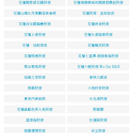
花蓮閒雲居花園民宿
花蓮瑞穗檳城休閒渡假農莊民宿
花蓮山灣水月景觀溫泉會館
花蓮民宿．金桔旅店
花蓮自在園餐廳民宿
花蓮綠舍民宿
花蓮上豪民宿
花蓮水漾海景民宿
花蓮‧站前宿息
花蓮楓茂民宿
花蓮翔意民宿
花蓮七星潭-惦惦看海民宿
慕谷慕魚民宿
花蓮六號民宿 No.Six B&B
信義之家民宿
春秋大飯店
微風民宿
小斑的家民宿
東榮汽車旅館
水名漾民宿
花蓮晶藍色美人魚民宿
紫藤閣
星宿海民宿
松蒲居民宿
薇閣優質民宿
采玉民宿