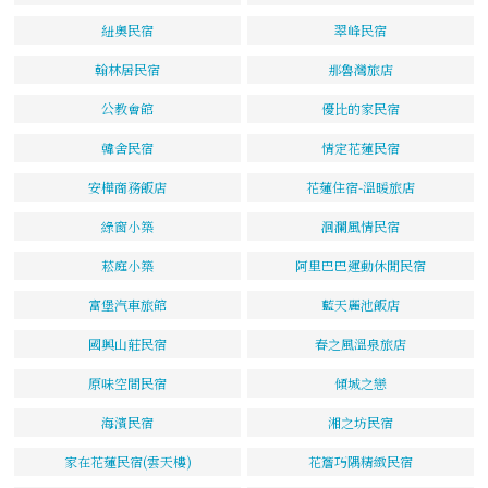
紐奧民宿
翠峰民宿
翰林居民宿
那魯灣旅店
公教會館
優比的家民宿
韓舍民宿
情定花蓮民宿
安樺商務飯店
花蓮住宿-溫暖旅店
綠窗小築
洄瀾風情民宿
菘庭小築
阿里巴巴運動休閒民宿
富堡汽車旅館
藍天麗池飯店
國興山莊民宿
春之風溫泉旅店
原味空間民宿
傾城之戀
海濱民宿
湘之坊民宿
家在花蓮民宿(雲天樓)
花簷巧隅精緻民宿