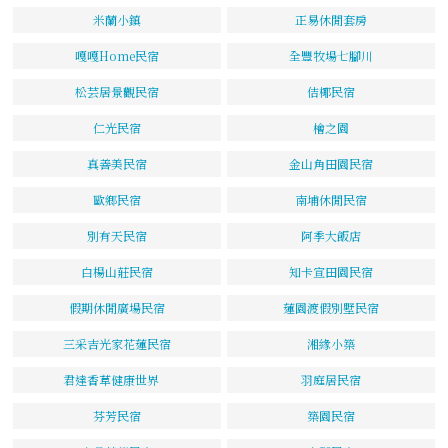
米蘭小鎮
正易休閒套房
嘎嘎Home民宿
全豐牧場七腳川
松芸居景觀民宿
佶椰民宿
仁光民宿
檜之園
真善美民宿
金山角田園民宿
歐鄉民宿
南埔休閒民宿
別有天民宿
阿季大飯店
白楊山莊民宿
知卡宣田園民宿
假期休閒廣場民宿
蓮園渡假別墅民宿
三采吉光家花蓮民宿
湘緣小築
君達香草健康世界
羽庭居民宿
芬芳民宿
築園民宿