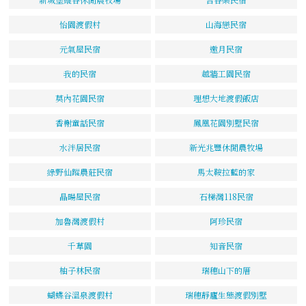
怡園渡假村
山海戀民宿
元氣屋民宿
邀月民宿
我的民宿
越牆工園民宿
莫內花園民宿
理想大地渡假飯店
香榭童話民宿
鳳凰花園別墅民宿
水泮居民宿
新光兆豐休閒農牧場
綠野仙蹤農莊民宿
馬太鞍拉藍的家
晶暘屋民宿
石梯灣118民宿
加魯灣渡假村
阿珍民宿
千草園
知音民宿
柚子林民宿
瑞穗山下的厝
蝴蝶谷溫泉渡假村
瑞穗靜廬生態渡假別墅