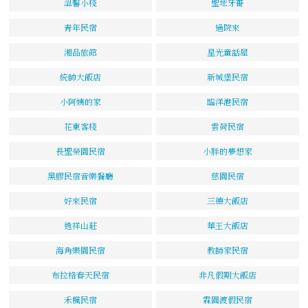
溫馨小棧
聖地牙哥
青年民宿
過院來
湘品旅館
星光童話屋
統帥大飯店
新城堡民宿
小阿姨的家
臨洋港民宿
花東客棧
雲荷民宿
長聖榮園民宿
小胖的夢想家
黑膠民宿音樂餐廳
慈園民宿
好來民宿
三德大飯店
逸祥山莊
華王大飯店
海角樂園民宿
教師家民宿
布拉格春天民宿
非凡假期大飯店
禾楓民宿
霖園渡假民宿