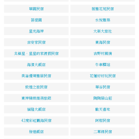
華園民宿
薇雅花苑民宿
菩提園
水悅雅築
星光海岸
大新大旅社
吉安家民宿
東海民宿
北極星．星星的家渡假民宿
吉野村風情
海濱大飯店
牛車驛站
美崙優境雅居民宿
花蓮好好玩民宿
敦煌之旅民宿
華谷民宿
東岸精緻商務旅館
陶陶居山莊
福隆大飯店
歡天喜地
42度彩虹觀海民宿
阿柑民宿
發達飯店
二草緣民宿