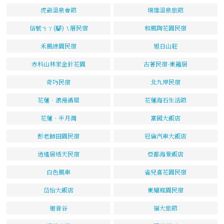
虎爺溫泉會館
瑞雄溫泉旅館
信號ㄎㄚ(腳)ㄟ厝民宿
和風陶花園民宿
禾風綠園民宿
旭日山莊
赤科山林家金針花園
古著民宿-東籬居
奇巧民宿
北九岸民宿
花蓮‧浪漫滿屋
花蓮海石生活館
花蓮‧半月灣
富國大飯店
彭老師田園民宿
冠倫汽車大飯店
逍遙居透天民宿
亞都海景飯店
白色風車
雀兒喜花園民宿
岱怡大飯店
東耀庭園民宿
迴音谷
福大旅館