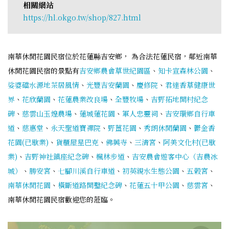
相關網站
https://hl.okgo.tw/shop/827.html
南華休閒花園民宿位於花蓮縣吉安鄉， 為合法花蓮民宿，鄰近南華
休閒花園民宿的景點有
吉安鄉農會草世紀園區
、
知卡宣森林公園
、
娑婆礑水源地茶居風情
、
光豐吉安蘭園
、
慶修院
、
君達香草健康世
界
、
花欣蘭園
、
花蓮農業改良場
、
全豐牧場
、
吉野拓地開村紀念
碑
、
慈雲山玉煌農場
、
蓮城蓮花園
、
軍人忠靈祠
、
吉安環鄉自行車
道
、
慈惠堂
、
永天聖道寶禪院
、
野薑花園
、
秀朗休閒蘭園
、
鬱金香
花園(已歇業)
、
貨櫃屋星巴克
、
佛興寺
、
三清宮
、
阿美文化村(已歇
業)
、
吉野神社鎮座紀念碑
、
楓林步道
、
吉安農會遊客中心（吉農冰
城）
、
勝安宮
、
七腳川溪自行車道
、
初英親水生態公園
、
五榖宮
、
南華休閒花園
、
橫斷道路開鑿紀念碑
、
花蓮五十甲公園
、
慈雲宮
、
南華休閒花園民宿歡迎您的蒞臨。