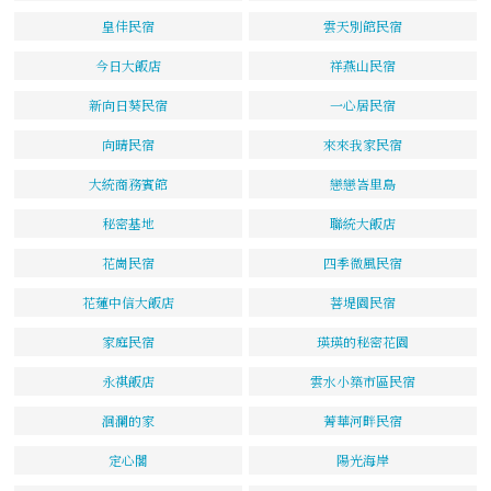
皇佳民宿
雲天別館民宿
今日大飯店
祥燕山民宿
新向日葵民宿
一心居民宿
向晴民宿
來來我家民宿
大統商務賓館
戀戀峇里島
秘密基地
聯統大飯店
花崗民宿
四季微風民宿
花蓮中信大飯店
菩堤園民宿
家庭民宿
瑛瑛的秘密花園
永祺飯店
雲水小築市區民宿
洄瀾的家
菁華河畔民宿
定心閣
陽光海岸