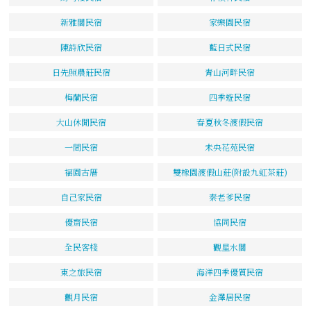
新雅閣民宿
家樂園民宿
陳詩欣民宿
藍日式民宿
日先照農莊民宿
青山河畔民宿
梅蘭民宿
四季遊民宿
大山休閒民宿
春夏秋冬渡假民宿
一間民宿
未央花苑民宿
福園古厝
雙橡園渡假山莊(附設九虹茶莊)
自己家民宿
秦老爹民宿
優齋民宿
協同民宿
全民客棧
觀星水閣
東之旅民宿
海洋四季優質民宿
觀月民宿
金澤居民宿