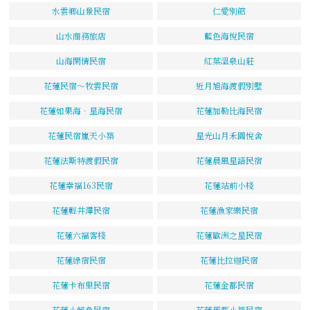
水雲鄉山景民宿
仁愛別館
山水商務旅店
藍色海悅民宿
山海閑情民宿
紅葉溫泉山莊
花蓮民宿～牧雲民宿
近月旭海渡假別墅
花蓮如果海．星海民宿
花蓮加勒比海民宿
花蓮民宿嵐天小築
星光山月禾園悅舍
花蓮法斯特渡假民宿
花蓮晨風星語民宿
花蓮幸福163民宿
花蓮站前小棧
花蓮輕井澤民宿
花蓮漁家樂民宿
花蓮六福客棧
花蓮歐洲之星民宿
花蓮綠宿民宿
花蓮比拉迦民宿
花蓮卡布里民宿
花蓮金都民宿
花蓮小鯨魚民宿
花蓮麗都小築民宿