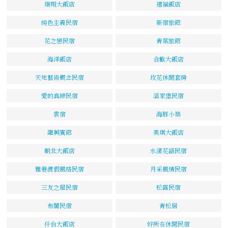
瑞翔大飯店
禧福飯店
純色主義民宿
新宿旅館
花之戀民宿
青葉旅館
海洋飯店
合歡大飯店
天地藝術概念民宿
玫花休閒套房
愛的真締民宿
溫家堡民宿
雲宿
海豚小築
龍興賓館
美琪大飯店
朝北大飯店
水漾花語民宿
雅巷渡假風格民宿
月采風情民宿
三友之屋民宿
松露民宿
布閣民宿
青松居
仟台大飯店
好所在休閒民宿