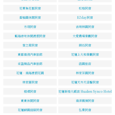
花草集花藝民宿
松格民宿
香柚園休閒民宿
EZday民宿
方翊民宿
吉琍林園民宿
藍海綠地休閒渡假民宿
大愛農場景觀民宿
客之屋民宿
鏷石民宿
東都商務汽車旅館
花蓮上大和景觀民宿
采盈精品汽車旅館
函園旅店
花蓮‧南海渡假花園
林家茶園民宿
林家厝民宿
花蓮天外天溫馨民宿
相遇民宿
花蓮新格大飯店 Hualien Synco Hotel
東東休閒民宿
南洋風情民宿
花蓮歸園田居民宿
弘果民宿