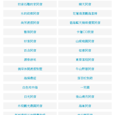
初音石雕的家民宿
晴天民宿
水的故鄉民宿
花蓮南濱觀海套房
尚芳渡假民宿
碧海藍天精緻優質民宿
雅築民宿
卡蓮CO民宿
好客民宿
山緹庭園民宿
百合民宿
如意民宿
源泰綠地
東里客棧民宿
倆呆休閒渡假別墅
牛山野厝民宿
海揚農莊
落羽松別館
白色地中海
一笑園
日光民宿
後山歲月民宿
米棧觀光農園民宿
海巢民宿
新城堡縱谷休閒農牧場
吉谷樂民宿