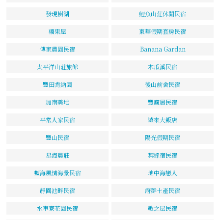
發現樹湖
鯉魚山莊休閒民宿
糖果屋
東華假期套房民宿
傅家農園民宿
Banana Gardan
太平洋山莊旅館
木瓜溪民宿
豐田肯納園
後山前舍民宿
加南美地
豐廬居民宿
平常人家民宿
遠來大飯店
豐山民宿
陽光假期民宿
星海農莊
葉綠宿民宿
藍海風情海景民宿
地中海戀人
靜園池畔民宿
府群土產民宿
水車寮花園民宿
敏之屋民宿