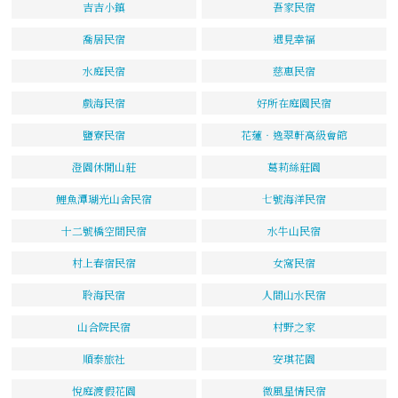
吉吉小鎮
吾家民宿
喬居民宿
遇見幸福
水庭民宿
慈惠民宿
戲海民宿
好所在庭園民宿
鹽寮民宿
花蓮‧逸翠軒高級會館
澄園休閒山莊
葛莉絲莊園
鯉魚潭瑚光山舍民宿
七號海洋民宿
十二號橋空間民宿
水牛山民宿
村上春宿民宿
女窩民宿
聆海民宿
人間山水民宿
山合院民宿
村野之家
順泰旅社
安琪花園
悅庭渡假花園
微風星情民宿