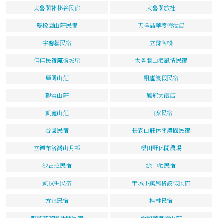
太魯閣神秘谷民宿
太魯閣旅社
雙橡園山莊民宿
天祥晶華渡假酒店
宇馨藝民宿
立霧客棧
佳佳民宿魔術城堡
太魯閣山海風情民宿
麗園山莊
翔廬渡假民宿
觀雲山莊
鳳冠大飯店
凱鑫山莊
山寨民宿
谷園民宿
長霖山莊休閒農園民宿
立德布洛灣山月邨
櫻田野休閒農場
沙古拉民宿
綠中海民宿
凱汶生民宿
干城小鎮風格渡假民宿
方家民宿
桂林民宿
野薑花花園休閒民宿
愛和華渡假山莊