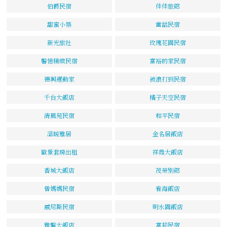
伯爵民宿
佳佳旅館
甜蜜小築
童話民宿
新光旅社
玫瑰花園民宿
馨憶精緻民宿
富裕的家民宿
德興運動家
被浪打到民宿
千台大飯店
橘子天空民宿
清風苑民宿
和平民宿
溫暖雅居
金名居飯店
歐景套房出租
祥鼎大飯店
香城大飯店
茂榮別館
曾媽媽民宿
看海飯店
威尼斯民宿
明水園飯店
雅馨大飯店
富莉民宿