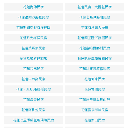
花蓮海傳民宿
花蓮民宿‧太陽花民宿
花蓮浪淘沙海景民宿
花蓮七星潭海灣民宿
花蓮斯圖亞特海洋莊園
花蓮海洋戀人民宿
花蓮月光海洋民宿
花蓮國王陛下渡假民宿
花蓮美麗家民宿
花蓮塞維爾鄉村民宿
花蓮哈囉背包旅店
花蓮凱苑風格庭園民宿
花蓮和風民宿
花蓮耕夢園渡假民宿
花蓮牛の窩民宿
花蓮何家民宿
花蓮‧MUSE繆斯民宿
花蓮雲頂民宿
花蓮海天民宿
花蓮紐澳華溫泉山莊
花蓮阿桃姐民宿
花蓮雲宿海岸民宿
花蓮七星潭藍色玻璃海民宿
花蓮樂山民宿