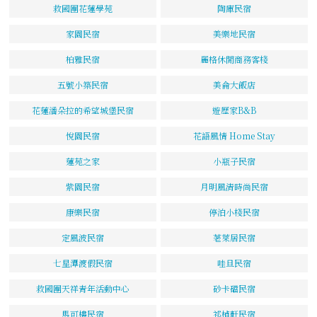
救國團花蓮學苑
陶庫民宿
家園民宿
美樂地民宿
柏雅民宿
麗格休閒商務客棧
五號小築民宿
美侖大飯店
花蓮潘朵拉的希望城堡民宿
遊歷家B&B
悅園民宿
花語風情 Home Stay
蓮苑之家
小瓶子民宿
紫園民宿
月明風清時尚民宿
康樂民宿
停泊小棧民宿
定風波民宿
荖萊居民宿
七星潭渡假民宿
哇旦民宿
救國團天祥青年活動中心
砂卡礑民宿
馬可樓民宿
祁楨軒民宿