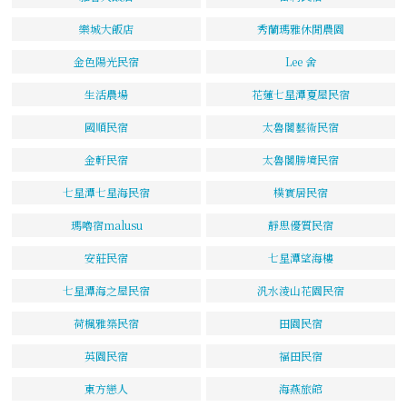
樂城大飯店
秀蘭瑪雅休閒農園
金色陽光民宿
Lee 舍
生活農場
花蓮七星潭夏屋民宿
國順民宿
太魯閣藝術民宿
金軒民宿
太魯閣勝境民宿
七星潭七星海民宿
樸實居民宿
瑪嚕宿malusu
靜思優質民宿
安莊民宿
七星潭望海樓
七星潭海之屋民宿
汎水淩山花園民宿
荷楓雅築民宿
田園民宿
英園民宿
福田民宿
東方戀人
海燕旅館