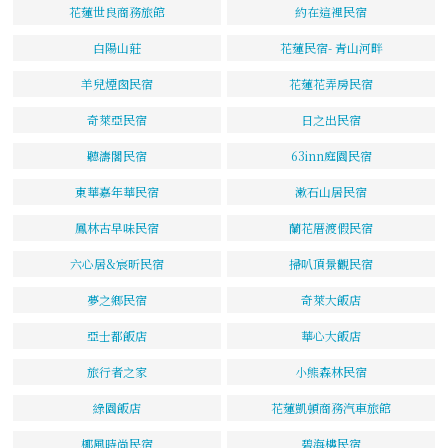
花蓮世良商務旅館
約在這裡民宿
白陽山莊
花蓮民宿- 青山河畔
羊兒煙囪民宿
花蓮花弄房民宿
奇萊亞民宿
日之出民宿
聽濤閣民宿
63inn庭園民宿
東華嘉年華民宿
漱石山居民宿
鳳林古早味民宿
蘭花厝渡假民宿
六心居&宸昕民宿
掃叭頂景觀民宿
夢之鄉民宿
奇萊大飯店
亞士都飯店
華心大飯店
旅行者之家
小熊森林民宿
綠園飯店
花蓮凱頓商務汽車旅館
椰風時尚民宿
碧海樓民宿