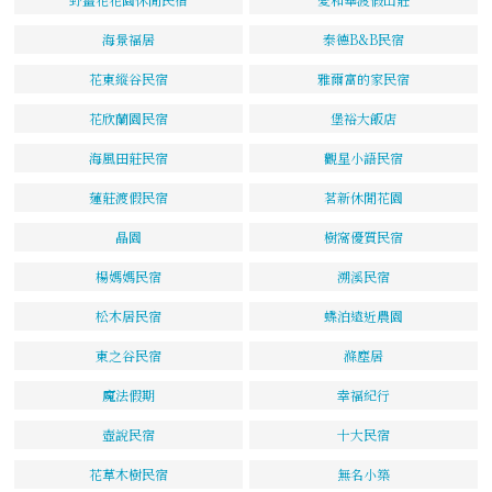
海景福居
泰德B&B民宿
花東縱谷民宿
雅爾富的家民宿
花欣蘭園民宿
堡裕大飯店
海風田莊民宿
觀星小語民宿
蓮莊渡假民宿
茗新休閒花園
晶園
樹窩優質民宿
楊媽媽民宿
溯溪民宿
松木居民宿
蝶泊遠近農園
東之谷民宿
滌塵居
魔法假期
幸福紀行
壺說民宿
十大民宿
花草木樹民宿
無名小築