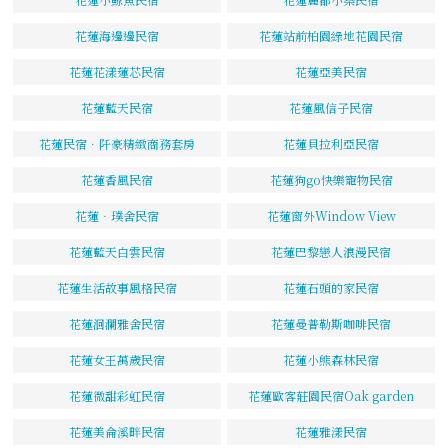
花蓮海邊邊民宿
花蓮站前柏園綠地花園民宿
花蓮花漾蓮芯民宿
花蓮亞美民宿
花蓮藍天民宿
花蓮風信子民宿
花蓮民宿．阡豪精緻商務套房
花蓮貝拉利亞民宿
花蓮香風民宿
花蓮狗go快樂寵物民宿
花蓮‧璞舍民宿
花蓮窗外Window View
花蓮藍天白雲民宿
花蓮巴黎戀人浪漫民宿
花蓮生活故事風格民宿
花蓮石頭的家民宿
花蓮洄瀾雅舍民宿
花蓮曼普勒斯咖啡民宿
花蓮女王萬歲民宿
花蓮小熊森林民宿
花蓮微甜彩虹民宿
花蓮歐客莊園民宿Oak garden
花蓮美侖溪畔民宿
花蓮雅漾民宿