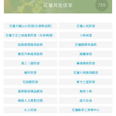
花蓮其他店家
755
花蓮天籟山水民宿(北濱樂活館)
花蓮心悅民宿
花蓮天空之城海景民宿（全新興建）
小熊城堡
旅路渡假商務旅館
花蓮國軍英雄館
雅筑汽車商務旅館
洄瀾客棧
張三ㄟ厝民宿
麗堤精緻民宿
種籽民宿
花蓮大使商務飯店
花田厝民宿
東方之星民宿
喜臻藝術精品飯店
春綠小築
桐居人文渡假空間
海天依舍
水上民宿
花蓮縣勞工育樂中心