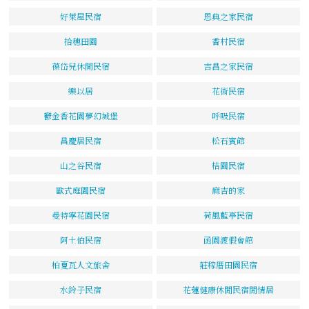
好萊屋民宿
恩典之家民宿
拾穗田園
香村民宿
葆岱兒休閒民宿
吉昌之家民宿
樂以居
花術民宿
鬱金香花園夢幻城堡
呼吸民宿
昌慶居民宿
松石賓館
山之谷民宿
桔園民宿
歐式庭園民宿
麻吉的家
曼特寧花園民宿
荷風藍亭民宿
阿土伯民宿
函園渡假會館
柏夏瓦人文旅舍
莊稼厝田園民宿
水鈴子民宿
花蓮健康休閒民宿閒情居