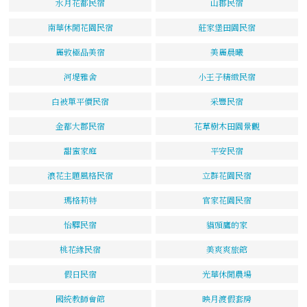
水月花都民宿
山郡民宿
南華休閒花園民宿
莊家堡田園民宿
麗敦極品美宿
美麗晨曦
河堤雅舍
小王子精緻民宿
白被單平價民宿
采豐民宿
金都大郡民宿
花草樹木田園景觀
甜蜜家庭
平安民宿
浪花主題風格民宿
立群花園民宿
瑪格莉特
官家花園民宿
怡驛民宿
貓頭鷹的家
桃花緣民宿
美爽爽旅館
假日民宿
光華休閒農場
國統教師會館
映月渡假套房