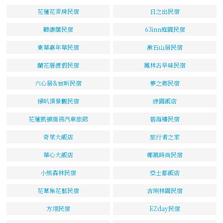
花蓮花弄房民宿
日之出民宿
聽濤閣民宿
63inn庭園民宿
東華嘉年華民宿
漱石山居民宿
蘭花厝渡假民宿
鳳林古早味民宿
六心居&宸昕民宿
夢之鄉民宿
掃叭頂景觀民宿
綠園飯店
花蓮凱頓商務汽車旅館
碧海樓民宿
奇萊大飯店
旅行者之家
華心大飯店
椰風時尚民宿
小熊森林民宿
亞士都飯店
花草集花藝民宿
吉琍林園民宿
方翊民宿
EZday民宿