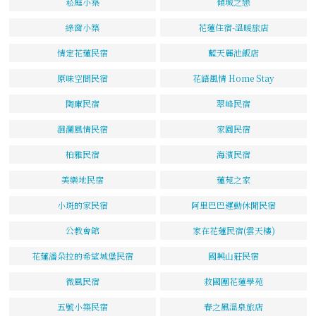
菘庭小築
傾城之戀
綠窗小築
花蓮住宿-溫暖旅店
情定花蓮民宿
藍天麗池飯店
原味空間民宿
花語風情 Home Stay
陶庫民宿
翠峰民宿
洄瀾風情民宿
家園民宿
柏雅民宿
海濱民宿
美樂地民宿
蓮苑之家
小斑的家民宿
阿里巴巴運動休閒民宿
公教會館
家在花蓮民宿(雲天樓)
花蓮潘朵拉的希望城堡民宿
國興山莊民宿
微風民宿
救國團花蓮學苑
五號小築民宿
春之風溫泉旅店