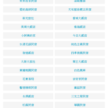
來來我家民宿
溫暖雅居
愛的真締民宿
天地藝術概念民宿
新光旅社
香城大飯店
美琪大飯店
看海飯店
小阿姨的家
今日大飯店
水漾花語民宿
純色主義民宿
發達飯店
四季微風民宿
大新大旅社
華王大飯店
東耀庭園民宿
白色風車
花東客棧
吉安家民宿
馨憶精緻民宿
童話民宿
永祺飯店
三友之屋民宿
松露民宿
華園民宿