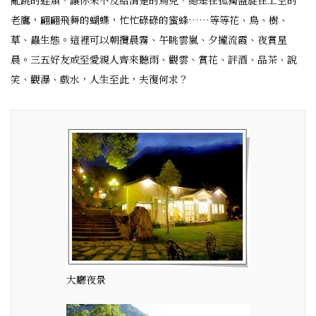
老鷹，翩翩飛舞的蝴蝶，忙忙碌碌的蜜蜂……等等花、鳥、樹、
草、蟲生態。這裡可以朝攬晨霧、午眺雲嵐、夕攏流霞、夜賞星
晨。三五好友或至愛親人齊來聽雨、觀雲、賞花、評酒、品茶、說
笑、觀瀑、戲水，人生至此，夫復何求？
大廳夜景