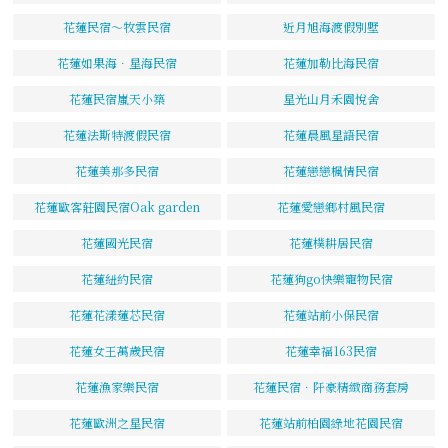
花蓮民宿～牧雲民宿
近月旭海渡假別墅
花蓮如果海．星海民宿
花蓮加勒比海民宿
花蓮民宿嵐天小築
星光山月禾園悅舍
花蓮法斯特渡假民宿
花蓮晨風星語民宿
花蓮美那多民宿
花蓮戀戀楓情民宿
花蓮歐客莊園民宿Oak garden
花蓮愛戀鄉村風民宿
花蓮國光民宿
花蓮樸耕居民宿
花蓮紐約民宿
花蓮狗go快樂寵物民宿
花蓮花漾蓮芯民宿
花蓮站前小保民宿
花蓮女王萬歲民宿
花蓮幸福163民宿
花蓮漁家樂民宿
花蓮民宿．阡豪精緻商務套房
花蓮歐洲之星民宿
花蓮站前柏園綠地花園民宿