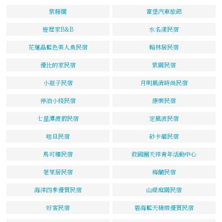
紫藤閣
富堡汽車旅館
遊歷家B&B
水名漾民宿
花蓮晶藍色美人魚民宿
翰林居民宿
優比的家民宿
紫園民宿
小瓶子民宿
月明風清時尚民宿
停泊小棧民宿
康樂民宿
七星潭渡假民宿
定風波民宿
哇旦民宿
砂卡礑民宿
馬可樓民宿
救國團天祥青年活動中心
荖萊居民宿
梅蘭民宿
海洋四季優質民宿
山緹庭園民宿
好客民宿
碧海藍天精緻優質民宿