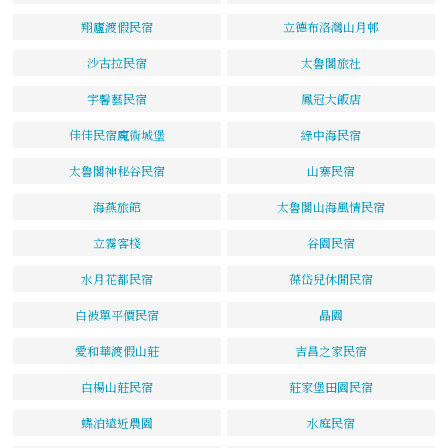
翔廬渡假民宿
立德布洛灣山月邨
沙古拉民宿
太魯閣旅社
宇馨藝民宿
鳳冠大飯店
佳佳民宿魔術城堡
綠中海民宿
太魯閣神秘谷民宿
山寨民宿
海燕旅館
太魯閣山海風情民宿
立霧客棧
谷園民宿
水月花都民宿
葆岱兒休閒民宿
白被單平價民宿
晶園
愛和華渡假山莊
吉昌之家民宿
白楊山莊民宿
莊家堡田園民宿
蝶泊遠近農園
水庭民宿