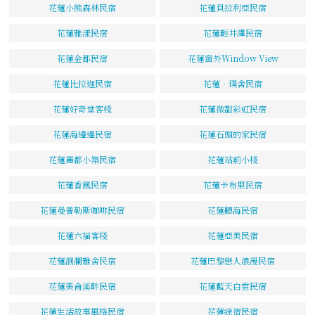
花蓮小熊森林民宿
花蓮貝拉利亞民宿
花蓮雅漾民宿
花蓮輕井澤民宿
花蓮金都民宿
花蓮窗外Window View
花蓮比拉迦民宿
花蓮‧璞舍民宿
花蓮好奇堂客棧
花蓮微甜彩虹民宿
花蓮海邊邊民宿
花蓮石頭的家民宿
花蓮麗都小築民宿
花蓮站前小棧
花蓮香風民宿
花蓮卡布里民宿
花蓮曼普勒斯咖啡民宿
花蓮聽海民宿
花蓮六福客棧
花蓮亞美民宿
花蓮洄瀾雅舍民宿
花蓮巴黎戀人浪漫民宿
花蓮美侖溪畔民宿
花蓮藍天白雲民宿
花蓮生活故事風格民宿
花蓮綠宿民宿