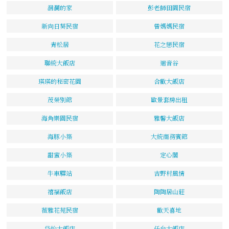
洄瀾的家
彭老師田園民宿
新向日葵民宿
曾媽媽民宿
青松居
花之戀民宿
聯統大飯店
迴音谷
瑛瑛的秘密花園
合歡大飯店
茂榮別館
歐景套房出租
海角樂園民宿
雅馨大飯店
海豚小築
大統商務賓館
甜蜜小築
定心閣
牛車驛站
吉野村風情
禧福飯店
陶陶居山莊
薇雅花苑民宿
歡天喜地
岱怡大飯店
仟台大飯店