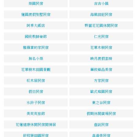
築園民宿
吉吉小鎮
蓮園渡假別墅民宿
海風田莊民宿
阿季大飯店
野薑花花園休閒民宿
國統教師會館
仁光民宿
雅爾富的家民宿
花草木樹民宿
無名小築
映月渡假套房
花草樹木田園景觀
麗敦極品美宿
松木居民宿
方家民宿
假日民宿
歐式庭園民宿
水鈴子民宿
東之谷民宿
美爽爽旅館
假期休閒廣場民宿
花蓮健康休閒民宿閒情居
壺說民宿
莊稼厝田園民宿
真善美民宿