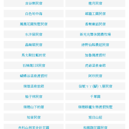
吉谷樂民宿
邀月民宿
白色地中海
越牆工園民宿
鳳凰花園別墅民宿
香榭童話民宿
水泮居民宿
新光兆豐休閒農牧場
晶暘屋民宿
綠野仙蹤農莊民宿
馬太鞍拉藍的家
加魯灣渡假村
石梯灣118民宿
虎爺溫泉會館
蝴蝶谷溫泉渡假村
阿珍民宿
瑞雄溫泉旅館
信號ㄎㄚ(腳)ㄟ厝民宿
柚子林民宿
千草園
瑞穗山下的厝
瑞穗靜廬生態渡假別墅
知音民宿
旭日山莊
赤科山林家金針花園
和風陶花園民宿