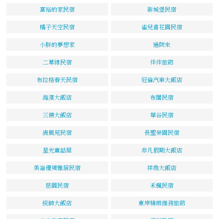
富裕的家民宿
新城堡民宿
橘子天空民宿
雀兒喜花園民宿
小胖的夢想家
過院來
二草緣民宿
佳佳旅館
布拉格春天民宿
冠倫汽車大飯店
海濱大飯店
布閣民宿
三德大飯店
華谷民宿
清風苑民宿
長聖榮園民宿
星光童話屋
非凡假期大飯店
美崙優境雅居民宿
祥鼎大飯店
慈園民宿
禾楓民宿
統帥大飯店
東岸精緻商務旅館