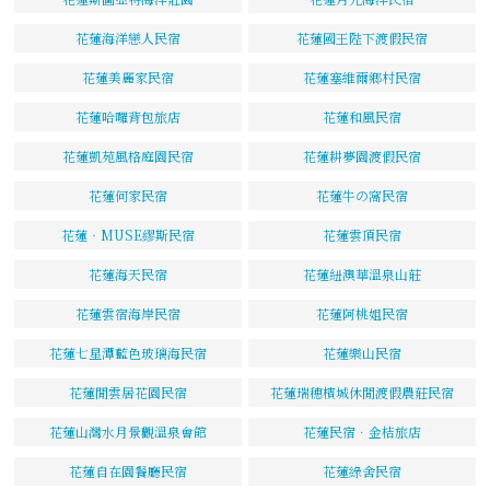
花蓮海洋戀人民宿
花蓮國王陛下渡假民宿
花蓮美麗家民宿
花蓮塞維爾鄉村民宿
花蓮哈囉背包旅店
花蓮和風民宿
花蓮凱苑風格庭園民宿
花蓮耕夢園渡假民宿
花蓮何家民宿
花蓮牛の窩民宿
花蓮‧MUSE繆斯民宿
花蓮雲頂民宿
花蓮海天民宿
花蓮紐澳華溫泉山莊
花蓮雲宿海岸民宿
花蓮阿桃姐民宿
花蓮七星潭藍色玻璃海民宿
花蓮樂山民宿
花蓮閒雲居花園民宿
花蓮瑞穗檳城休閒渡假農莊民宿
花蓮山灣水月景觀溫泉會館
花蓮民宿．金桔旅店
花蓮自在園餐廳民宿
花蓮綠舍民宿