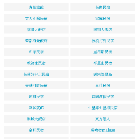
青葉旅館
花崗民宿
雲天別館民宿
家庭民宿
福隆大飯店
瑞翔大飯店
亞都海景飯店
被浪打到民宿
和平民宿
威尼斯民宿
教師家民宿
祥燕山民宿
花蓮好好玩民宿
戀戀峇里島
菁華河畔民宿
皇佳民宿
阿柑民宿
霖園渡假民宿
龍興賓館
七星潭七星海民宿
樂城大飯店
東方戀人
金軒民宿
瑪嚕宿malusu