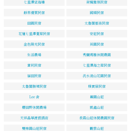
七星潭望海樓
荷楓雅築民宿
靜思優質民宿
國順民宿
田園民宿
太魯閣藝術民宿
花蓮七星潭夏屋民宿
安莊民宿
金色陽光民宿
英園民宿
生活農場
秀蘭瑪雅休閒農園
富莉民宿
七星潭海之屋民宿
福田民宿
汎水淩山花園民宿
太魯閣勝境民宿
樸實居民宿
Lee 舍
麗園山莊
櫻田野休閒農場
凱鑫山莊
天祥晶華渡假酒店
長霖山莊休閒農園民宿
雙橡園山莊民宿
觀雲山莊