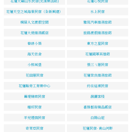
花蓮天籟山水民宿(北濱樂活館)
花蓮心悅民宿
花蓮天空之城海景民宿（全新興建）
水上民宿
桐居人文渡假空間
雅筑汽車商務旅館
花蓮大使商務飯店
旅路渡假商務旅館
春綠小築
東方之星民宿
海天依舍
花蓮國軍英雄館
小熊城堡
張三ㄟ厝民宿
花田厝民宿
花蓮世良商務旅館
花蓮縣勞工育樂中心
約在這裡民宿
麗堤精緻民宿
洄瀾客棧
種籽民宿
喜臻藝術精品飯店
羊兒煙囪民宿
白陽山莊
奇萊亞民宿
花蓮民宿- 青山河畔