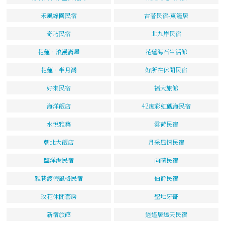
禾風綠園民宿
古著民宿-東籬居
奇巧民宿
北九岸民宿
花蓮‧浪漫滿屋
花蓮海石生活館
花蓮‧半月灣
好所在休閒民宿
好來民宿
福大旅館
海洋飯店
42度彩虹觀海民宿
水悅雅築
雲荷民宿
朝北大飯店
月采風情民宿
臨洋港民宿
向晴民宿
雅巷渡假風格民宿
伯爵民宿
玫花休閒套房
聖地牙哥
新宿旅館
逍遙居透天民宿