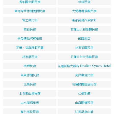
香柚園休閒民宿
松格民宿
藍海綠地休閒渡假民宿
大愛農場景觀民宿
客之屋民宿
東都商務汽車旅館
鏷石民宿
花蓮上大和景觀民宿
采盈精品汽車旅館
函園旅店
花蓮‧南海渡假花園
林家茶園民宿
林家厝民宿
花蓮天外天溫馨民宿
相遇民宿
花蓮新格大飯店 Hualien Synco Hotel
東東休閒民宿
南洋風情民宿
弘果民宿
花蓮歸園田居民宿
水雲鄉山景民宿
仁愛別館
山水商務旅店
山海閑情民宿
藍色海悅民宿
紅葉溫泉山莊