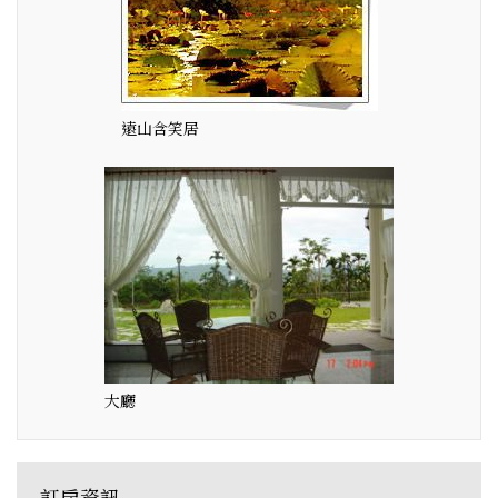
遠山含笑居
大廳
訂房資訊