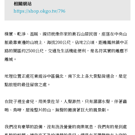
相關網站
https://shop.okgo.tw/796
樸實、乾淨、溫暖、親切就像你家的漱石山居民宿，座落在中央山
脈最靠東邊的山坡上，海拔200公尺，佔地2公頃，距離鳳林鎮中正
路的鬧區約2500公尺，交通及生活機能便利，是名符其實的離塵不
離城。
地理位置正處花東縱谷中區偏北，南下北上各大景點皆適合，是定
點旅遊的最佳留宿之處。
在院子裡坐會兒，用美景佐茶，人聲渺然，只有潺潺水聲，伴著蟲
鳴、鳥啼，屋後整片的山，無聲的搬演著巨大的風景劇。
我們沒有豪華的設備，沒有汲汲營營的商業氣息，我們有的是到處
亂跳的蛙類，讓你來不及給清楚的鳥兒，總是在孤獨盤旋在上空的