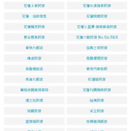
花蓮上豪民宿
花蓮水漾海景民宿
花蓮‧站前宿息
花蓮翔意民宿
花蓮楓茂民宿
花蓮七星潭-惦惦看海民宿
慕谷慕魚民宿
花蓮六號民宿 No.Six B&B
春秋大飯店
信義之家民宿
韓舍民宿
薇閣優質民宿
那魯灣旅店
東榮汽車旅館
美侖大飯店
松蒲居民宿
麗格休閒商務客棧
花簷巧隅精緻民宿
湘之坊民宿
紐奧民宿
悅園民宿
采玉民宿
星宿海民宿
安樺商務飯店