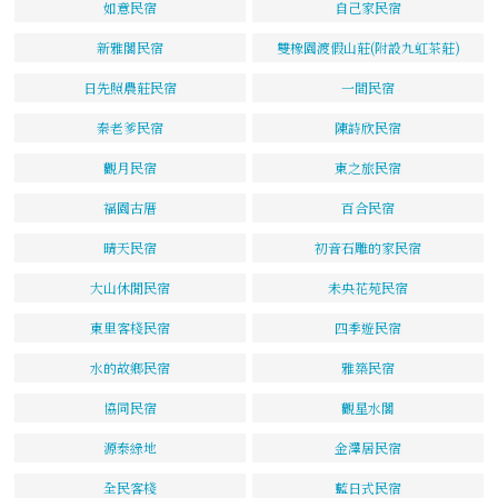
如意民宿
自己家民宿
新雅閣民宿
雙橡園渡假山莊(附設九虹茶莊)
日先照農莊民宿
一間民宿
秦老爹民宿
陳詩欣民宿
觀月民宿
東之旅民宿
福園古厝
百合民宿
晴天民宿
初音石雕的家民宿
大山休閒民宿
未央花苑民宿
東里客棧民宿
四季遊民宿
水的故鄉民宿
雅築民宿
協同民宿
觀星水閣
源泰綠地
金澤居民宿
全民客棧
藍日式民宿