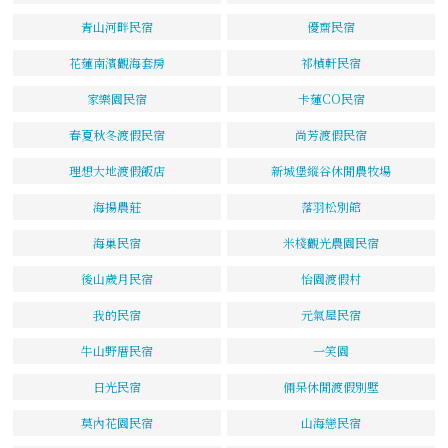
青山河畔民宿
優齋民宿
花蓮南濱觀海套房
祁楨軒民宿
家樂園民宿
卡蓮CO民宿
春夏秋冬渡假民宿
尚芳渡假民宿
理想大地渡假飯店
新城堡縱谷休閒農牧場
海揚農莊
落羽松別館
海巢民宿
米棧觀光農園民宿
後山歲月民宿
怡園渡假村
我的民宿
元氣屋民宿
牛山野厝民宿
一笑園
日光民宿
倆呆休閒渡假別墅
莫內花園民宿
山海戀民宿