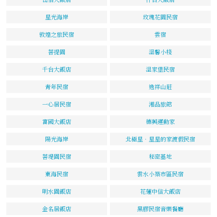
星光海岸
玫瑰花園民宿
敦煌之旅民宿
雲宿
菩提園
溫馨小棧
千台大飯店
溫家堡民宿
青年民宿
逸祥山莊
一心居民宿
湘品旅館
富國大飯店
德興運動家
陽光海岸
北極星．星星的家渡假民宿
菩堤園民宿
秘密基地
東海民宿
雲水小築市區民宿
明水園飯店
花蓮中信大飯店
金名居飯店
黑膠民宿音樂餐廳