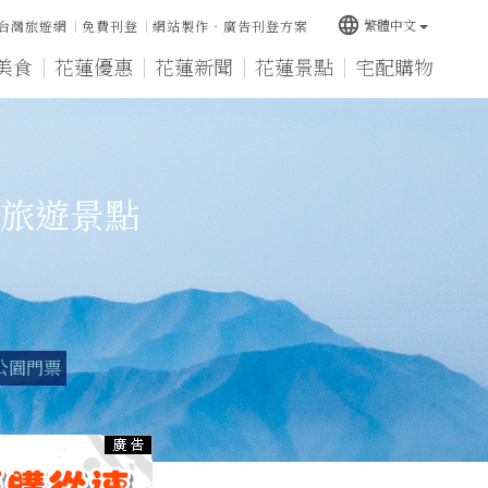
language
繁體中文
台灣旅遊網
免費刊登
網站製作‧廣告刊登方案
美食
花蓮優惠
花蓮新聞
花蓮景點
宅配購物
旅遊景點
公園門票