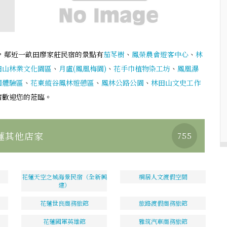
，鄰近一畝田廖家莊民宿的景點有
茄苳樹
、
鳳榮農會遊客中心
、
林
田山林業文化園區
、
月盧(鳳凰梅園)
、
花手巾植物染工坊
、
鳳凰瀑
園體驗區
、
花東縱谷鳳林遊憩區
、
鳳林公路公園
、
林田山文史工作
宿歡迎您的蒞臨。
蓮其他店家
755
花蓮天空之城海景民宿（全新興
桐居人文渡假空間
建）
花蓮世良商務旅館
旅路渡假商務旅館
花蓮國軍英雄館
雅筑汽車商務旅館