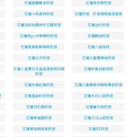
花蓮洄瀾雅舍民宿
花蓮漁家樂民宿
花蓮小熊森林民宿
花蓮民宿．阡豪精緻商務套房
花蓮站前柏園綠地花園民宿
花蓮紐約民宿
花蓮狗go快樂寵物民宿
花蓮聽海民宿
花蓮曼普勒斯咖啡民宿
花蓮六福客棧
花蓮古井民宿
花蓮太魯閣樺城民宿
花蓮七星潭日月星海濱渡假休閒
花蓮阿魯娃藝宿館
民宿
花蓮走過虹橋民宿
花蓮太魯閣峽林咖啡農莊民宿
墅
花蓮星爺的家民宿
花蓮木目心居民宿
花蓮羽松園民宿
花蓮檜木居民宿
花蓮幸福圓民宿
花蓮天石山莊民宿
花蓮草海桐海景民宿
花蓮RK民宿