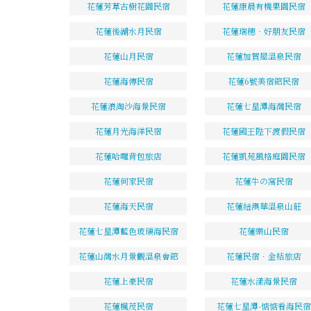
花蓮芳草古樹花園民宿
花蓮康晨有機果園民宿
花蓮後湖水月民宿
花蓮瑞穗‧好朋友民宿
花蓮山月民宿
花蓮加賀屋溫泉民宿
花蓮海傳民宿
花蓮6號美宿館民宿
花蓮浪淘沙海景民宿
花蓮七星潭海灣民宿
花蓮月光海洋民宿
花蓮國王陛下渡假民宿
花蓮哈囉背包旅店
花蓮凱苑風格庭園民宿
花蓮何家民宿
花蓮牛の窩民宿
花蓮海天民宿
花蓮紐澳華溫泉山莊
花蓮七星潭藍色玻璃海民宿
花蓮樂山民宿
花蓮山灣水月景觀溫泉會館
花蓮民宿．金桔旅店
花蓮上豪民宿
花蓮水漾海景民宿
花蓮楓茂民宿
花蓮七星潭-惦惦看海民宿