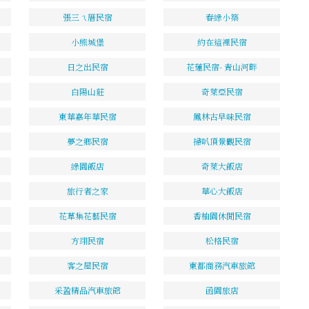
張三ㄟ厝民宿
春綠小築
小熊城堡
約在這裡民宿
日之出民宿
花蓮民宿- 青山河畔
白陽山莊
奇萊亞民宿
東華嘉年華民宿
鳳林古早味民宿
夢之鄉民宿
掃叭頂景觀民宿
綠園飯店
奇萊大飯店
旅行者之家
華心大飯店
花草集花藝民宿
香柚園休閒民宿
方翊民宿
松格民宿
客之屋民宿
東都商務汽車旅館
采盈精品汽車旅館
函園旅店