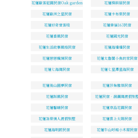
花蓮歐客莊園民宿Oak garden
花蓮樸耕居民宿
花蓮歐洲之星民宿
花蓮卡布里民宿
花蓮好奇堂客棧
花蓮幸福163民宿
花蓮香風民宿
花蓮國光民宿
花蓮生活故事風格民宿
花蓮海邊邊民宿
花蓮戀戀楓情民宿
花蓮太魯閣小魚的家民宿
花蓮七海灣民宿
花蓮七星潭星海民宿
花蓮後山圓夢民宿
花蓮莎集雅築民宿
花蓮踩風民宿
花蓮民宿‧洄瀾灣渡假別
花蓮馨晴民宿
花蓮京品花園民宿
花蓮峇里情人渡假別墅
花蓮雲上太陽民宿
花蓮海明蔚民宿
花蓮牛山呼庭小木屋民宿