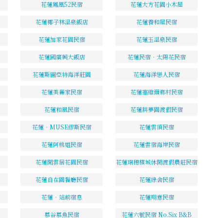
花蓮鳳凰52民宿
花蓮大方花園小木屋
花蓮椰子林溫泉飯店
花蓮養和屋民宿
花蓮加家花園民宿
花蓮玉溫泉民宿
花蓮國廣興大飯店
花蓮民宿‧太陽花民宿
花蓮斯圖亞特海洋莊園
花蓮海洋戀人民宿
花蓮美麗家民宿
花蓮塞維爾鄉村民宿
花蓮和風民宿
花蓮耕夢園渡假民宿
花蓮‧MUSE繆斯民宿
花蓮雲頂民宿
花蓮阿桃姐民宿
花蓮雲宿海岸民宿
花蓮閒雲居花園民宿
花蓮瑞穗檳城休閒渡假農莊民宿
花蓮自在園餐廳民宿
花蓮綠舍民宿
花蓮‧站前宿息
花蓮翔意民宿
慕谷慕魚民宿
花蓮六號民宿 No.Six B&B