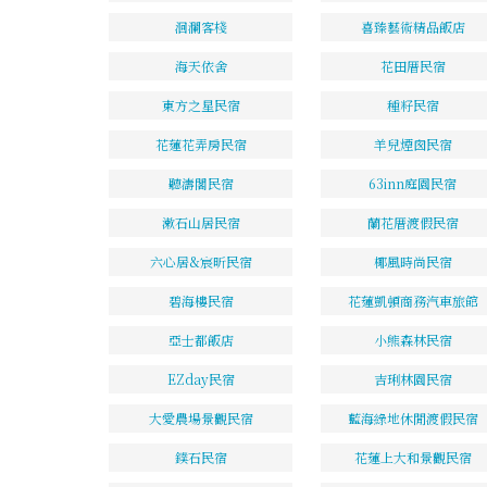
洄瀾客棧
喜臻藝術精品飯店
海天依舍
花田厝民宿
東方之星民宿
種籽民宿
花蓮花弄房民宿
羊兒煙囪民宿
聽濤閣民宿
63inn庭園民宿
漱石山居民宿
蘭花厝渡假民宿
六心居&宸昕民宿
椰風時尚民宿
碧海樓民宿
花蓮凱頓商務汽車旅館
亞士都飯店
小熊森林民宿
EZday民宿
吉琍林園民宿
大愛農場景觀民宿
藍海綠地休閒渡假民宿
鏷石民宿
花蓮上大和景觀民宿