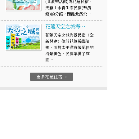
(北濱樂活館)為花蓮民宿‧
天籟山水養生館民宿(豐濱
館)的分館，距離北濱公…
花蓮天空之城海…
花蓮天空之城海景民宿（全
新興建）位於花蓮縣豐濱
鄉，面對太平洋有著絕佳的
海景美色，民宿準備了庭
園…
更多花蓮住宿
arrow_right