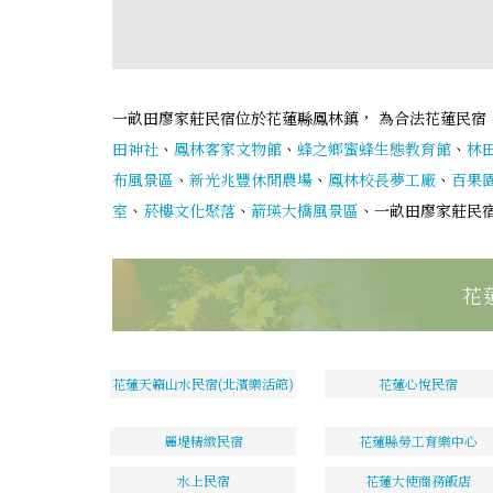
一畝田廖家莊民宿位於花蓮縣鳳林鎮， 為合法花蓮民宿
田神社
、
鳳林客家文物館
、
蜂之鄉蜜蜂生態教育館
、
林
布風景區
、
新光兆豐休閒農場
、
鳳林校長夢工廠
、
百果
室
、
菸樓文化聚落
、
箭瑛大橋風景區
、一畝田廖家莊民
花
花蓮天籟山水民宿(北濱樂活館)
花蓮心悅民宿
麗堤精緻民宿
花蓮縣勞工育樂中心
水上民宿
花蓮大使商務飯店