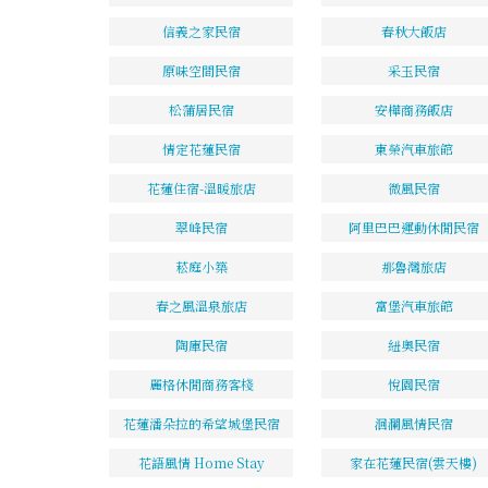
信義之家民宿
春秋大飯店
原味空間民宿
采玉民宿
松蒲居民宿
安樺商務飯店
情定花蓮民宿
東榮汽車旅館
花蓮住宿-溫暖旅店
微風民宿
翠峰民宿
阿里巴巴運動休閒民宿
菘庭小築
那魯灣旅店
春之風溫泉旅店
富堡汽車旅館
陶庫民宿
紐奧民宿
麗格休閒商務客棧
悅園民宿
花蓮潘朵拉的希望城堡民宿
洄瀾風情民宿
花語風情 Home Stay
家在花蓮民宿(雲天樓)