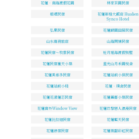
花蓮‧南海渡假花園
林家茶園民宿
相遇民宿
花蓮新格大飯店 Hualien
Synco Hotel
弘果民宿
花蓮歸園田居民宿
山水商務旅店
山海閑情民宿
花蓮民宿～牧雲民宿
近月旭海渡假別墅
花蓮民宿嵐天小築
星光山月禾園悅舍
花蓮美那多民宿
花蓮站前小保民宿
花蓮站前小棧
花蓮‧璞舍民宿
花蓮花漾蓮芯民宿
花蓮麗都小築民宿
花蓮窗外Window View
花蓮巴黎戀人浪漫民宿
花蓮比拉迦民宿
花蓮藍天民宿
花蓮綠宿民宿
花蓮微甜彩虹民宿