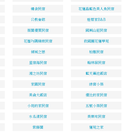
韓舍民宿
花蓮晶藍色美人魚民宿
公教會館
遊歷家B&B
薇閣優質民宿
國興山莊民宿
花簷巧隅精緻民宿
救國團花蓮學苑
傾城之戀
柏雅民宿
星宿海民宿
翰林居民宿
湘之坊民宿
藍天麗池飯店
家園民宿
綠窗小築
美侖大飯店
優比的家民宿
小斑的家民宿
五號小築民宿
水名漾民宿
美樂地民宿
紫藤閣
蓮苑之家