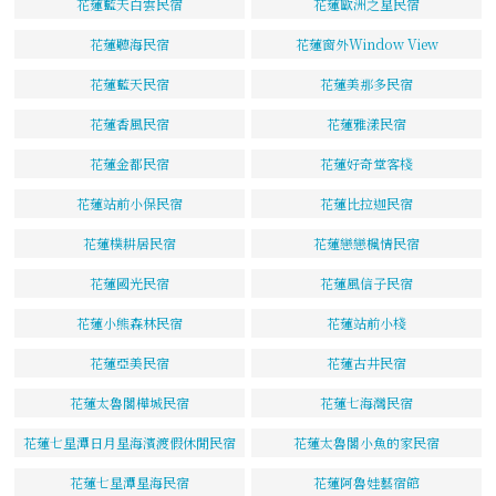
花蓮藍天白雲民宿
花蓮歐洲之星民宿
花蓮聽海民宿
花蓮窗外Window View
花蓮藍天民宿
花蓮美那多民宿
花蓮香風民宿
花蓮雅漾民宿
花蓮金都民宿
花蓮好奇堂客棧
花蓮站前小保民宿
花蓮比拉迦民宿
花蓮樸耕居民宿
花蓮戀戀楓情民宿
花蓮國光民宿
花蓮風信子民宿
花蓮小熊森林民宿
花蓮站前小棧
花蓮亞美民宿
花蓮古井民宿
花蓮太魯閣樺城民宿
花蓮七海灣民宿
花蓮七星潭日月星海濱渡假休閒民宿
花蓮太魯閣小魚的家民宿
花蓮七星潭星海民宿
花蓮阿魯娃藝宿館