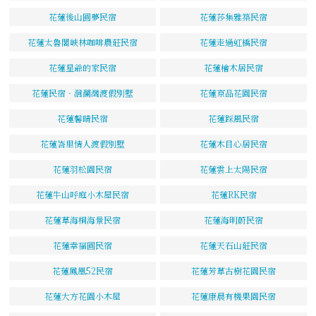
花蓮後山圓夢民宿
花蓮莎集雅築民宿
花蓮太魯閣峽林咖啡農莊民宿
花蓮走過虹橋民宿
花蓮星爺的家民宿
花蓮檜木居民宿
花蓮民宿‧洄瀾灣渡假別墅
花蓮京品花園民宿
花蓮馨晴民宿
花蓮踩風民宿
花蓮峇里情人渡假別墅
花蓮木目心居民宿
花蓮羽松園民宿
花蓮雲上太陽民宿
花蓮牛山呼庭小木屋民宿
花蓮RK民宿
花蓮草海桐海景民宿
花蓮海明蔚民宿
花蓮幸福圓民宿
花蓮天石山莊民宿
花蓮鳳凰52民宿
花蓮芳草古樹花園民宿
花蓮大方花園小木屋
花蓮康晨有機果園民宿