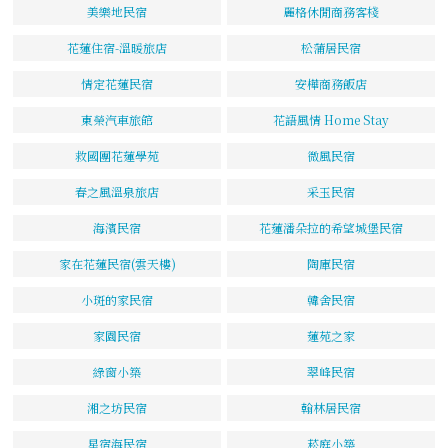
美樂地民宿
麗格休閒商務客棧
花蓮住宿-溫暖旅店
松蒲居民宿
情定花蓮民宿
安樺商務飯店
東榮汽車旅館
花語風情 Home Stay
救國團花蓮學苑
微風民宿
春之風溫泉旅店
采玉民宿
海濱民宿
花蓮潘朵拉的希望城堡民宿
家在花蓮民宿(雲天樓)
陶庫民宿
小斑的家民宿
韓舍民宿
家園民宿
蓮苑之家
綠窗小築
翠峰民宿
湘之坊民宿
翰林居民宿
星宿海民宿
菘庭小築