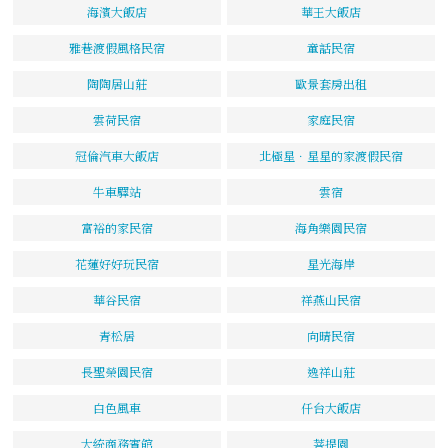
海濱大飯店
華王大飯店
雅巷渡假風格民宿
童話民宿
陶陶居山莊
歐景套房出租
雲荷民宿
家庭民宿
冠倫汽車大飯店
北極星．星星的家渡假民宿
牛車驛站
雲宿
富裕的家民宿
海角樂園民宿
花蓮好好玩民宿
星光海岸
華谷民宿
祥燕山民宿
青松居
向晴民宿
長聖榮園民宿
逸祥山莊
白色風車
仟台大飯店
大統商務賓館
菩提園