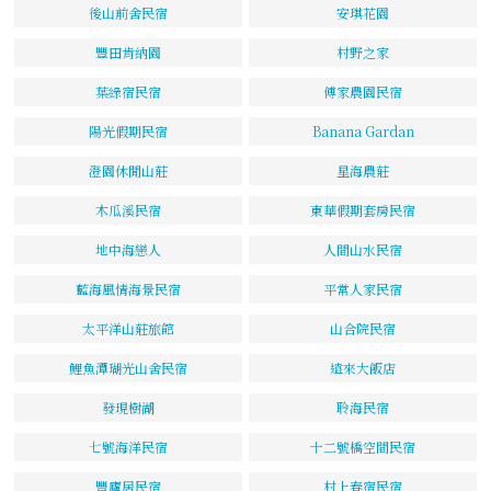
後山前舍民宿
安琪花園
豐田肯納園
村野之家
葉綠宿民宿
傅家農園民宿
陽光假期民宿
Banana Gardan
澄園休閒山莊
星海農莊
木瓜溪民宿
東華假期套房民宿
地中海戀人
人間山水民宿
藍海風情海景民宿
平常人家民宿
太平洋山莊旅館
山合院民宿
鯉魚潭瑚光山舍民宿
遠來大飯店
發現樹湖
聆海民宿
七號海洋民宿
十二號橋空間民宿
豐廬居民宿
村上春宿民宿