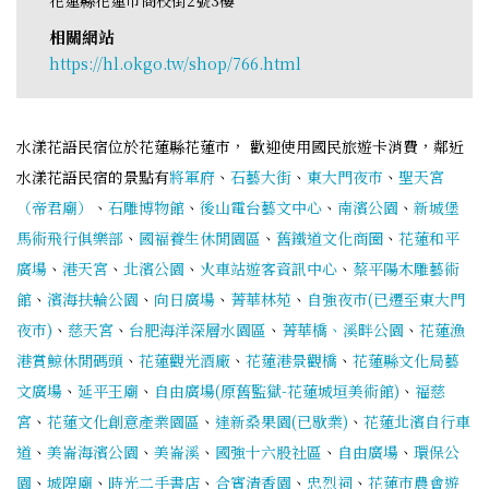
相關網站
https://hl.okgo.tw/shop/766.html
水漾花語民宿位於花蓮縣花蓮市， 歡迎使用國民旅遊卡消費，鄰近
水漾花語民宿的景點有
將軍府
、
石藝大街
、
東大門夜市
、
聖天宮
（帝君廟）
、
石雕博物館
、
後山電台藝文中心
、
南濱公園
、
新城堡
馬術飛行俱樂部
、
國褔養生休閒園區
、
舊鐵道文化商圈
、
花蓮和平
廣場
、
港天宮
、
北濱公園
、
火車站遊客資訊中心
、
蔡平陽木雕藝術
館
、
濱海扶輪公園
、
向日廣場
、
菁華林苑
、
自強夜市(已遷至東大門
夜市)
、
慈天宮
、
台肥海洋深層水園區
、
菁華橋、溪畔公園
、
花蓮漁
港賞鯨休閒碼頭
、
花蓮觀光酒廠
、
花蓮港景觀橋
、
花蓮縣文化局藝
文廣場
、
延平王廟
、
自由廣場(原舊監獄-花蓮城垣美術館)
、
福慈
宮
、
花蓮文化創意產業園區
、
達新桑果園(已歇業)
、
花蓮北濱自行車
道
、
美崙海濱公園
、
美崙溪
、
國強十六股社區
、
自由廣場
、
環保公
園
、
城隍廟
、
時光二手書店
、
合賓清香園
、
忠烈祠
、
花蓮市農會遊