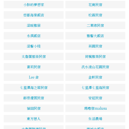
小胖的夢想家
花崗民宿
亞都海景飯店
松露民宿
溫暖雅居
二草緣民宿
永祺飯店
雅馨大飯店
溫馨小棧
英園民宿
太魯閣藝術民宿
荷楓雅築民宿
富莉民宿
汎水淩山花園民宿
Lee 舍
金軒民宿
七星潭海之屋民宿
七星潭七星海民宿
靜思優質民宿
安莊民宿
福田民宿
瑪嚕宿malusu
東方戀人
生活農場
太魯閣勝境民宿
樂城大飯店