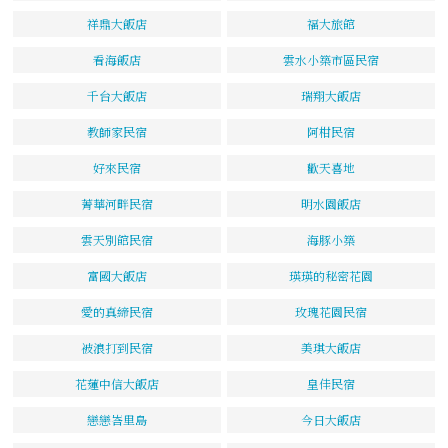
祥鼎大飯店
福大旅館
看海飯店
雲水小築市區民宿
千台大飯店
瑞翔大飯店
教師家民宿
阿柑民宿
好來民宿
歡天喜地
菁華河畔民宿
明水園飯店
雲天別館民宿
海豚小築
富國大飯店
瑛瑛的秘密花園
愛的真締民宿
玫瑰花園民宿
被浪打到民宿
美琪大飯店
花蓮中信大飯店
皇佳民宿
戀戀峇里島
今日大飯店