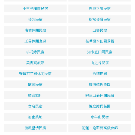
小王子精緻民宿
恩典之家民宿
芬芳民宿
樹窩優質民宿
南埔休閒民宿
山郡民宿
正易休閒套房
花草樹木田園景觀
桃花緣民宿
知卡宣田園民宿
美爽爽旅館
山之谷民宿
野薑花花園休閒民宿
拾穗田園
歐鄉民宿
蝶泊遠近農園
順泰旅社
鯉魚山莊休閒民宿
女窩民宿
悅庭渡假花園
加南美地
水牛山民宿
微風星情民宿
花蓮‧逸翠軒高級會館