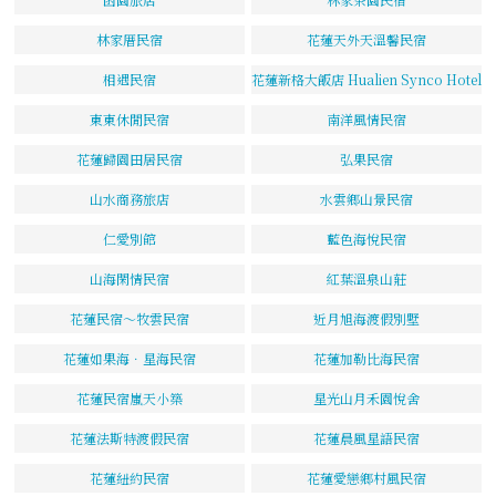
林家厝民宿
花蓮天外天溫馨民宿
相遇民宿
花蓮新格大飯店 Hualien Synco Hotel
東東休閒民宿
南洋風情民宿
花蓮歸園田居民宿
弘果民宿
山水商務旅店
水雲鄉山景民宿
仁愛別館
藍色海悅民宿
山海閑情民宿
紅葉溫泉山莊
花蓮民宿～牧雲民宿
近月旭海渡假別墅
花蓮如果海．星海民宿
花蓮加勒比海民宿
花蓮民宿嵐天小築
星光山月禾園悅舍
花蓮法斯特渡假民宿
花蓮晨風星語民宿
花蓮紐約民宿
花蓮愛戀鄉村風民宿