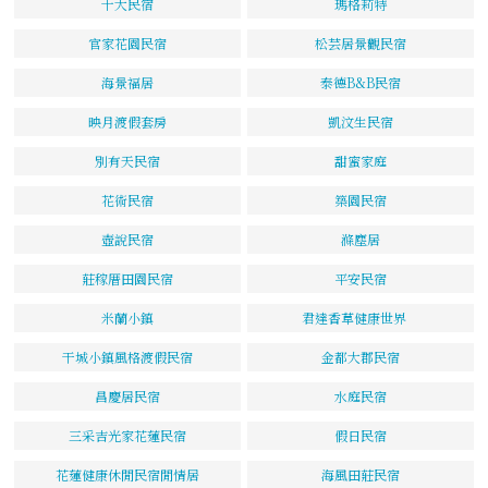
十大民宿
瑪格莉特
官家花園民宿
松芸居景觀民宿
海景福居
泰德B&B民宿
映月渡假套房
凱汶生民宿
別有天民宿
甜蜜家庭
花術民宿
築園民宿
壺說民宿
滌塵居
莊稼厝田園民宿
平安民宿
米蘭小鎮
君達香草健康世界
干城小鎮風格渡假民宿
金都大郡民宿
昌慶居民宿
水庭民宿
三采吉光家花蓮民宿
假日民宿
花蓮健康休閒民宿閒情居
海風田莊民宿