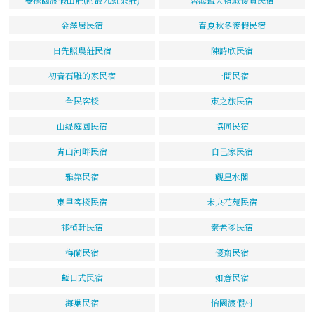
金澤居民宿
春夏秋冬渡假民宿
日先照農莊民宿
陳詩欣民宿
初音石雕的家民宿
一間民宿
全民客棧
東之旅民宿
山緹庭園民宿
協同民宿
青山河畔民宿
自己家民宿
雅築民宿
觀星水閣
東里客棧民宿
未央花苑民宿
祁楨軒民宿
秦老爹民宿
梅蘭民宿
優齋民宿
藍日式民宿
如意民宿
海巢民宿
怡園渡假村