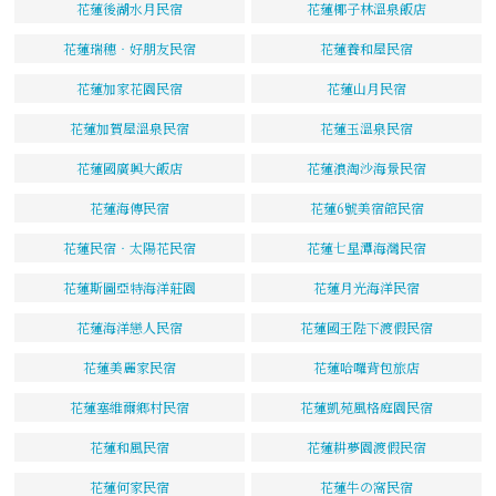
花蓮後湖水月民宿
花蓮椰子林溫泉飯店
花蓮瑞穗‧好朋友民宿
花蓮養和屋民宿
花蓮加家花園民宿
花蓮山月民宿
花蓮加賀屋溫泉民宿
花蓮玉溫泉民宿
花蓮國廣興大飯店
花蓮浪淘沙海景民宿
花蓮海傳民宿
花蓮6號美宿館民宿
花蓮民宿‧太陽花民宿
花蓮七星潭海灣民宿
花蓮斯圖亞特海洋莊園
花蓮月光海洋民宿
花蓮海洋戀人民宿
花蓮國王陛下渡假民宿
花蓮美麗家民宿
花蓮哈囉背包旅店
花蓮塞維爾鄉村民宿
花蓮凱苑風格庭園民宿
花蓮和風民宿
花蓮耕夢園渡假民宿
花蓮何家民宿
花蓮牛の窩民宿