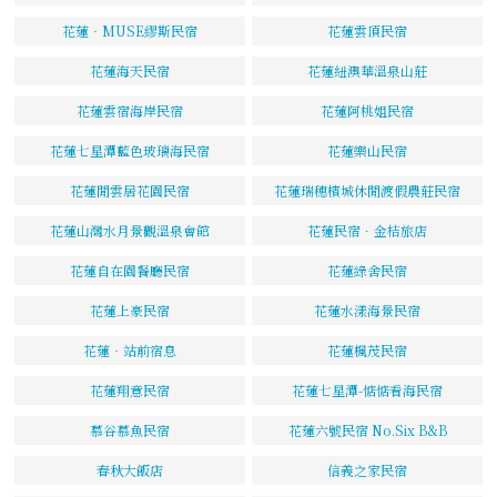
花蓮‧MUSE繆斯民宿
花蓮雲頂民宿
花蓮海天民宿
花蓮紐澳華溫泉山莊
花蓮雲宿海岸民宿
花蓮阿桃姐民宿
花蓮七星潭藍色玻璃海民宿
花蓮樂山民宿
花蓮閒雲居花園民宿
花蓮瑞穗檳城休閒渡假農莊民宿
花蓮山灣水月景觀溫泉會館
花蓮民宿．金桔旅店
花蓮自在園餐廳民宿
花蓮綠舍民宿
花蓮上豪民宿
花蓮水漾海景民宿
花蓮‧站前宿息
花蓮楓茂民宿
花蓮翔意民宿
花蓮七星潭-惦惦看海民宿
慕谷慕魚民宿
花蓮六號民宿 No.Six B&B
春秋大飯店
信義之家民宿