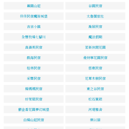
麗園山莊
谷園民宿
佳佳民宿魔術城堡
太魯閣旅社
吉吉小鎮
喬居民宿
全豐牧場七腳川
魔法假期
真善美民宿
茗新休閒花園
戲海民宿
曼特寧花園民宿
桂林民宿
慈惠民宿
采豐民宿
花草木樹民宿
楊媽媽民宿
東之谷民宿
好萊屋民宿
松石賓館
鬱金香花園夢幻城堡
河堤雅舍
白楊山莊民宿
樂以居