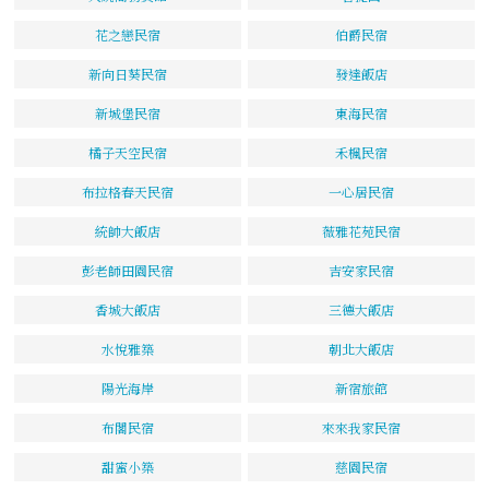
花之戀民宿
伯爵民宿
新向日葵民宿
發達飯店
新城堡民宿
東海民宿
橘子天空民宿
禾楓民宿
布拉格春天民宿
一心居民宿
統帥大飯店
薇雅花苑民宿
彭老師田園民宿
吉安家民宿
香城大飯店
三德大飯店
水悅雅築
朝北大飯店
陽光海岸
新宿旅館
布閣民宿
來來我家民宿
甜蜜小築
慈園民宿