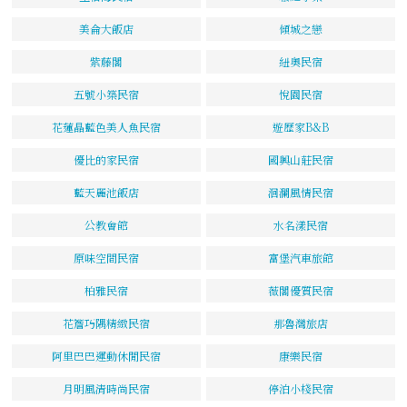
美侖大飯店
傾城之戀
紫藤閣
紐奧民宿
五號小築民宿
悅園民宿
花蓮晶藍色美人魚民宿
遊歷家B&B
優比的家民宿
國興山莊民宿
藍天麗池飯店
洄瀾風情民宿
公教會館
水名漾民宿
原味空間民宿
富堡汽車旅館
柏雅民宿
薇閣優質民宿
花簷巧隅精緻民宿
那魯灣旅店
阿里巴巴運動休閒民宿
康樂民宿
月明風清時尚民宿
停泊小棧民宿