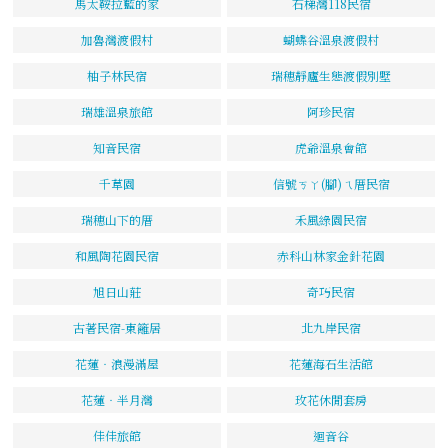
馬太鞍拉藍的家
石梯灣118民宿
加魯灣渡假村
蝴蝶谷溫泉渡假村
柚子林民宿
瑞穗靜廬生態渡假別墅
瑞雄溫泉旅館
阿珍民宿
知音民宿
虎爺溫泉會館
千草園
信號ㄎㄚ(腳)ㄟ厝民宿
瑞穗山下的厝
禾風綠園民宿
和風陶花園民宿
赤科山林家金針花園
旭日山莊
奇巧民宿
古著民宿-東籬居
北九岸民宿
花蓮‧浪漫滿屋
花蓮海石生活館
花蓮‧半月灣
玫花休閒套房
佳佳旅館
迴音谷