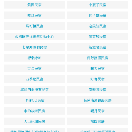
紫園民宿
小瓶子民宿
哇旦民宿
砂卡礑民宿
馬可樓民宿
定風波民宿
救國團天祥青年活動中心
荖萊居民宿
七星潭渡假民宿
新雅閣民宿
源泰綠地
尚芳渡假民宿
百合民宿
晴天民宿
四季遊民宿
好客民宿
海洋四季優質民宿
家樂園民宿
卡蓮CO民宿
花蓮南濱觀海套房
水的故鄉民宿
觀月民宿
大山休閒民宿
福園古厝
雙橡園渡假山莊(附設九虹茶莊)
碧海藍天精緻優質民宿