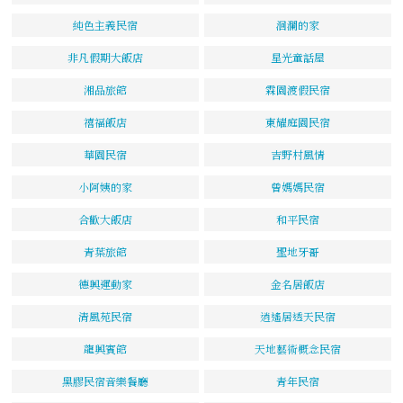
純色主義民宿
洄瀾的家
非凡假期大飯店
星光童話屋
湘品旅館
霖園渡假民宿
禧福飯店
東耀庭園民宿
華園民宿
吉野村風情
小阿姨的家
曾媽媽民宿
合歡大飯店
和平民宿
青葉旅館
聖地牙哥
德興運動家
金名居飯店
清風苑民宿
逍遙居透天民宿
龍興賓館
天地藝術概念民宿
黑膠民宿音樂餐廳
青年民宿