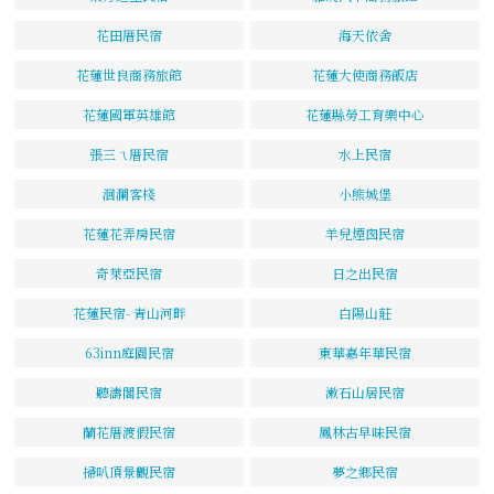
花田厝民宿
海天依舍
花蓮世良商務旅館
花蓮大使商務飯店
花蓮國軍英雄館
花蓮縣勞工育樂中心
張三ㄟ厝民宿
水上民宿
洄瀾客棧
小熊城堡
花蓮花弄房民宿
羊兒煙囪民宿
奇萊亞民宿
日之出民宿
花蓮民宿- 青山河畔
白陽山莊
63inn庭園民宿
東華嘉年華民宿
聽濤閣民宿
漱石山居民宿
蘭花厝渡假民宿
鳳林古早味民宿
掃叭頂景觀民宿
夢之鄉民宿