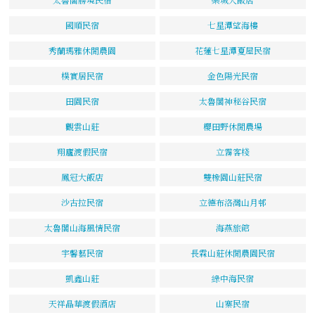
國順民宿
七星潭望海樓
秀蘭瑪雅休閒農園
花蓮七星潭夏屋民宿
樸實居民宿
金色陽光民宿
田園民宿
太魯閣神秘谷民宿
觀雲山莊
櫻田野休閒農場
翔廬渡假民宿
立霧客棧
鳳冠大飯店
雙橡園山莊民宿
沙古拉民宿
立德布洛灣山月邨
太魯閣山海風情民宿
海燕旅館
宇馨藝民宿
長霖山莊休閒農園民宿
凱鑫山莊
綠中海民宿
天祥晶華渡假酒店
山寨民宿