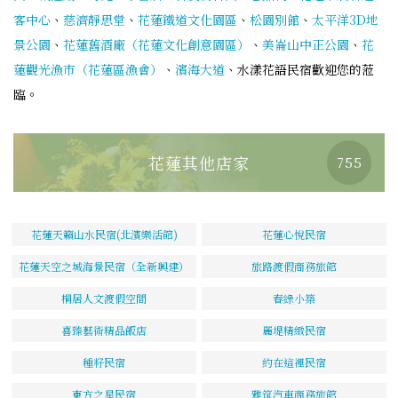
客中心
、
慈濟靜思堂
、
花蓮鐵道文化園區
、
松園別館
、
太平洋3D地
景公園
、
花蓮舊酒廠（花蓮文化創意園區）
、
美崙山中正公園
、
花
蓮觀光漁市（花蓮區漁會）
、
濱海大道
、水漾花語民宿歡迎您的蒞
臨。
花蓮其他店家
755
花蓮天籟山水民宿(北濱樂活館)
花蓮心悅民宿
花蓮天空之城海景民宿（全新興建）
旅路渡假商務旅館
桐居人文渡假空間
春綠小築
喜臻藝術精品飯店
麗堤精緻民宿
種籽民宿
約在這裡民宿
東方之星民宿
雅筑汽車商務旅館