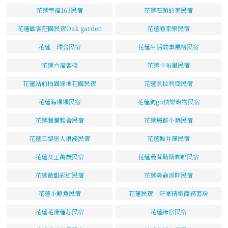
花蓮幸福163民宿
花蓮石頭的家民宿
花蓮歐客莊園民宿Oak garden
花蓮漁家樂民宿
花蓮‧璞舍民宿
花蓮生活故事風格民宿
花蓮六福客棧
花蓮卡布里民宿
花蓮站前柏園綠地花園民宿
花蓮貝拉利亞民宿
花蓮海邊邊民宿
花蓮狗go快樂寵物民宿
花蓮洄瀾雅舍民宿
花蓮麗都小築民宿
花蓮巴黎戀人浪漫民宿
花蓮輕井澤民宿
花蓮女王萬歲民宿
花蓮曼普勒斯咖啡民宿
花蓮微甜彩虹民宿
花蓮美侖溪畔民宿
花蓮小鯨魚民宿
花蓮民宿．阡豪精緻商務套房
花蓮花漾蓮芯民宿
花蓮綠宿民宿