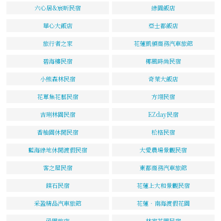
六心居&宸昕民宿
綠園飯店
華心大飯店
亞士都飯店
旅行者之家
花蓮凱頓商務汽車旅館
碧海樓民宿
椰風時尚民宿
小熊森林民宿
奇萊大飯店
花草集花藝民宿
方翊民宿
吉琍林園民宿
EZday民宿
香柚園休閒民宿
松格民宿
藍海綠地休閒渡假民宿
大愛農場景觀民宿
客之屋民宿
東都商務汽車旅館
鏷石民宿
花蓮上大和景觀民宿
采盈精品汽車旅館
花蓮‧南海渡假花園
函園旅店
林家茶園民宿