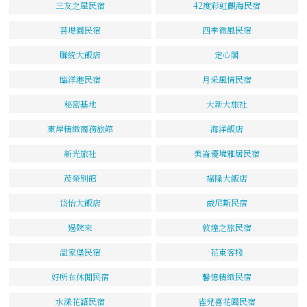
三友之屋民宿
42度彩虹觀海民宿
菩堤園民宿
四季微風民宿
聯統大飯店
定心閣
臨洋港民宿
月采風情民宿
秘密基地
大新大旅社
東岸精緻商務旅館
海洋飯店
新光旅社
美崙優境雅居民宿
茂榮別館
福隆大飯店
岱怡大飯店
威尼斯民宿
過院來
敦煌之旅民宿
溫家堡民宿
花東客棧
好所在休閒民宿
馨憶精緻民宿
水漾花語民宿
雀兒喜花園民宿