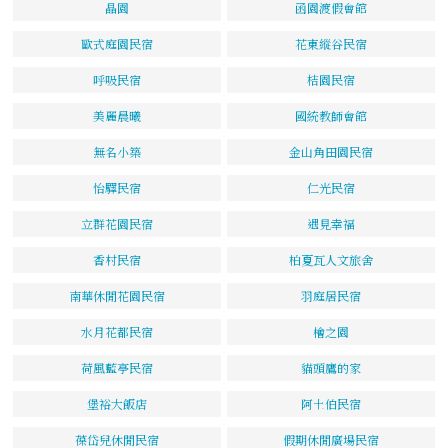
晶園
函園渡假會館
歐式庭園民宿
花東縱谷民宿
呼吸民宿
桔園民宿
美麗晨曦
國統教師會館
無名小築
金山角田園民宿
怡驛民宿
仁光民宿
立群花園民宿
遇見幸福
香村民宿
柏夏瓦人文旅舍
南華休閒花園民宿
羽庭居民宿
水月花都民宿
檜之園
荷風藍亭民宿
貓頭鷹的家
堡裕大飯店
阿土伯民宿
葆岱兒休閒民宿
假期休閒廣場民宿