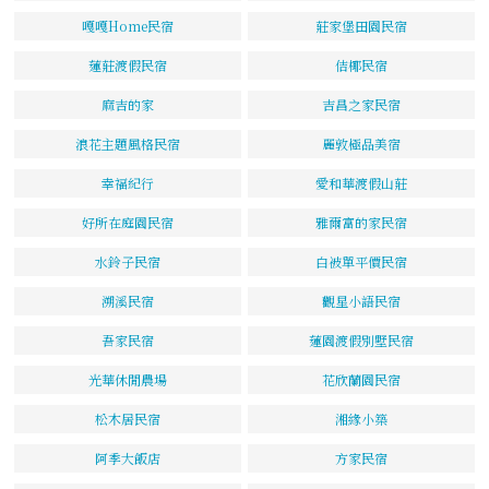
嘎嘎Home民宿
莊家堡田園民宿
蓮莊渡假民宿
佶椰民宿
麻吉的家
吉昌之家民宿
浪花主題風格民宿
麗敦極品美宿
幸福紀行
愛和華渡假山莊
好所在庭園民宿
雅爾富的家民宿
水鈴子民宿
白被單平價民宿
溯溪民宿
觀星小語民宿
吾家民宿
蓮園渡假別墅民宿
光華休閒農場
花欣蘭園民宿
松木居民宿
湘緣小築
阿季大飯店
方家民宿