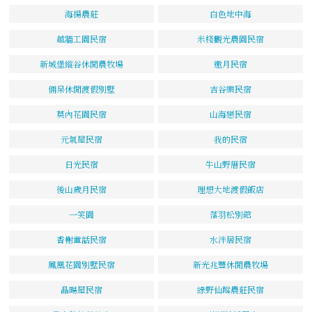
海揚農莊
白色地中海
越牆工園民宿
米棧觀光農園民宿
新城堡縱谷休閒農牧場
邀月民宿
倆呆休閒渡假別墅
吉谷樂民宿
莫內花園民宿
山海戀民宿
元氣屋民宿
我的民宿
日光民宿
牛山野厝民宿
後山歲月民宿
理想大地渡假飯店
一笑園
落羽松別館
香榭童話民宿
水泮居民宿
鳳凰花園別墅民宿
新光兆豐休閒農牧場
晶暘屋民宿
綠野仙蹤農莊民宿