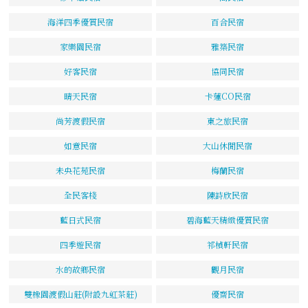
海洋四季優質民宿
百合民宿
家樂園民宿
雅築民宿
好客民宿
協同民宿
晴天民宿
卡蓮CO民宿
尚芳渡假民宿
東之旅民宿
如意民宿
大山休閒民宿
未央花苑民宿
梅蘭民宿
全民客棧
陳詩欣民宿
藍日式民宿
碧海藍天精緻優質民宿
四季遊民宿
祁楨軒民宿
水的故鄉民宿
觀月民宿
雙橡園渡假山莊(附設九虹茶莊)
優齋民宿