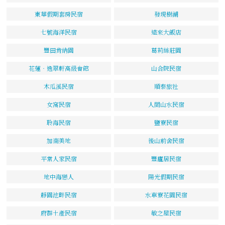
東華假期套房民宿
發現樹湖
七號海洋民宿
遠來大飯店
豐田肯納園
葛莉絲莊園
花蓮‧逸翠軒高級會館
山合院民宿
木瓜溪民宿
順泰旅社
女窩民宿
人間山水民宿
聆海民宿
鹽寮民宿
加南美地
後山前舍民宿
平常人家民宿
豐廬居民宿
地中海戀人
陽光假期民宿
靜園池畔民宿
水車寮花園民宿
府群土產民宿
敏之屋民宿