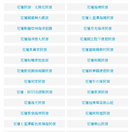
花蓮民宿‧太陽花民宿
花蓮海傳民宿
花蓮國廣興大飯店
花蓮七星潭海灣民宿
花蓮斯圖亞特海洋莊園
花蓮月光海洋民宿
花蓮海洋戀人民宿
花蓮國王陛下渡假民宿
花蓮美麗家民宿
花蓮塞維爾鄉村民宿
花蓮哈囉背包旅店
花蓮和風民宿
花蓮凱苑風格庭園民宿
花蓮耕夢園渡假民宿
花蓮何家民宿
花蓮牛の窩民宿
花蓮‧MUSE繆斯民宿
花蓮雲頂民宿
花蓮海天民宿
花蓮紐澳華溫泉山莊
花蓮雲宿海岸民宿
花蓮阿桃姐民宿
花蓮七星潭藍色玻璃海民宿
花蓮樂山民宿