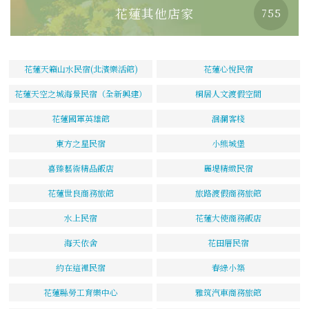
花蓮其他店家
755
花蓮天籟山水民宿(北濱樂活館)
花蓮心悅民宿
花蓮天空之城海景民宿（全新興建）
桐居人文渡假空間
花蓮國軍英雄館
洄瀾客棧
東方之星民宿
小熊城堡
喜臻藝術精品飯店
麗堤精緻民宿
花蓮世良商務旅館
旅路渡假商務旅館
水上民宿
花蓮大使商務飯店
海天依舍
花田厝民宿
約在這裡民宿
春綠小築
花蓮縣勞工育樂中心
雅筑汽車商務旅館