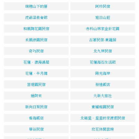
瑞穗山下的厝
阿珍民宿
虎爺溫泉會館
旭日山莊
和風陶花園民宿
赤科山林家金針花園
禾風綠園民宿
古著民宿-東籬居
奇巧民宿
北九岸民宿
花蓮‧浪漫滿屋
花蓮海石生活館
花蓮‧半月灣
陽光海岸
菩堤園民宿
發達飯店
過院來
大新大旅社
新向日葵民宿
東耀庭園民宿
看海飯店
北極星．星星的家渡假民宿
華谷民宿
玫花休閒套房