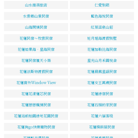
山水商務旅店
仁愛別館
水雲鄉山景民宿
藍色海悅民宿
山海閑情民宿
紅葉溫泉山莊
花蓮民宿～牧雲民宿
近月旭海渡假別墅
花蓮如果海．星海民宿
花蓮加勒比海民宿
花蓮民宿嵐天小築
星光山月禾園悅舍
花蓮法斯特渡假民宿
花蓮晨風星語民宿
花蓮窗外Window View
花蓮女王萬歲民宿
花蓮花漾蓮芯民宿
花蓮綠宿民宿
花蓮戀戀楓情民宿
花蓮石頭的家民宿
花蓮站前柏園綠地花園民宿
花蓮六福客棧
花蓮狗go快樂寵物民宿
花蓮樸耕居民宿
花蓮輕井澤民宿
花蓮香風民宿