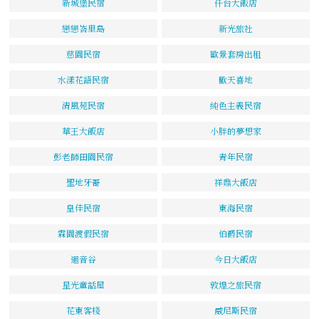
新城堡民宿
仟台大飯店
戀戀峇里島
新光旅社
慈園民宿
歐景套房出租
水漾花語民宿
歡天喜地
清風苑民宿
純色主義民宿
華王大飯店
小胖的夢想家
彭老師田園民宿
青年民宿
聖地牙哥
祥鼎大飯店
皇佳民宿
東海民宿
霖園渡假民宿
伯爵民宿
迴音谷
今日大飯店
星光童話屋
敦煌之旅民宿
花東客棧
威尼斯民宿