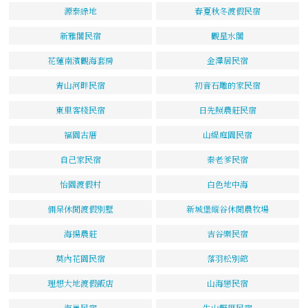
源泰綠地
春夏秋冬渡假民宿
新雅閣民宿
觀星水閣
花蓮南濱觀海套房
金澤居民宿
青山河畔民宿
初音石雕的家民宿
東里客棧民宿
日先照農莊民宿
福園古厝
山緹庭園民宿
自己家民宿
秦老爹民宿
怡園渡假村
白色地中海
倆呆休閒渡假別墅
新城堡縱谷休閒農牧場
海揚農莊
吉谷樂民宿
莫內花園民宿
落羽松別館
理想大地渡假飯店
山海戀民宿
海巢民宿
牛山野厝民宿