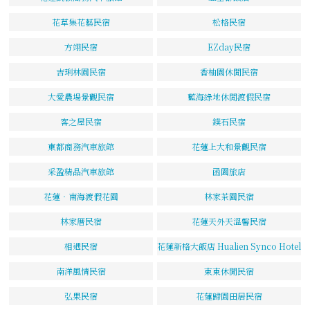
花草集花藝民宿
松格民宿
方翊民宿
EZday民宿
吉琍林園民宿
香柚園休閒民宿
大愛農場景觀民宿
藍海綠地休閒渡假民宿
客之屋民宿
鏷石民宿
東都商務汽車旅館
花蓮上大和景觀民宿
采盈精品汽車旅館
函園旅店
花蓮‧南海渡假花園
林家茶園民宿
林家厝民宿
花蓮天外天溫馨民宿
相遇民宿
花蓮新格大飯店 Hualien Synco Hotel
南洋風情民宿
東東休閒民宿
弘果民宿
花蓮歸園田居民宿