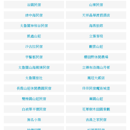
谷園民宿
山寨民宿
綠中海民宿
天祥晶華渡假酒店
太魯閣神秘谷民宿
海燕旅館
凱鑫山莊
立霧客棧
沙古拉民宿
觀雲山莊
宇馨藝民宿
櫻田野休閒農場
太魯閣山海風情民宿
立德布洛灣山月邨
太魯閣旅社
鳳冠大飯店
長霖山莊休閒農園民宿
佳佳民宿魔術城堡
雙橡園山莊民宿
麗園山莊
白被單平價民宿
花草樹木田園景觀
無名小築
吉昌之家民宿
拾穗田園
好萊屋民宿