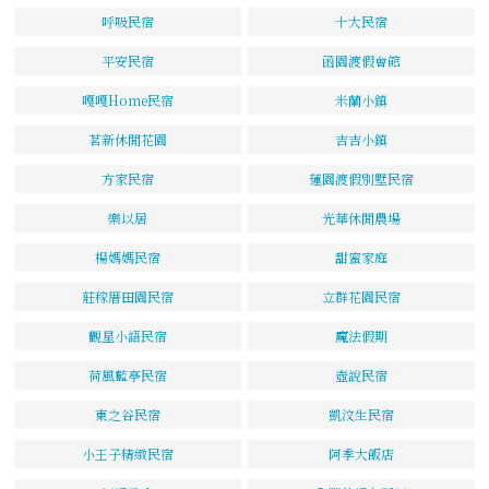
呼吸民宿
十大民宿
平安民宿
函園渡假會館
嘎嘎Home民宿
米蘭小鎮
茗新休閒花園
吉吉小鎮
方家民宿
蓮園渡假別墅民宿
樂以居
光華休閒農場
楊媽媽民宿
甜蜜家庭
莊稼厝田園民宿
立群花園民宿
觀星小語民宿
魔法假期
荷風藍亭民宿
壺說民宿
東之谷民宿
凱汶生民宿
小王子精緻民宿
阿季大飯店