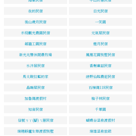
我的民宿
日光民宿
後山歲月民宿
一笑園
米棧觀光農園民宿
元氣屋民宿
越牆工園民宿
邀月民宿
新光兆豐休閒農牧場
鳳凰花園別墅民宿
水泮居民宿
香榭童話民宿
馬太鞍拉藍的家
綠野仙蹤農莊民宿
晶暘屋民宿
石梯灣118民宿
加魯灣渡假村
柚子林民宿
知音民宿
千草園
信號ㄎㄚ(腳)ㄟ厝民宿
蝴蝶谷溫泉渡假村
瑞穗靜廬生態渡假別墅
瑞雄溫泉旅館