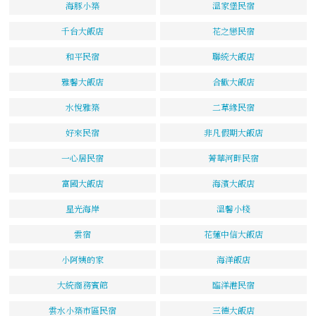
海豚小築
溫家堡民宿
千台大飯店
花之戀民宿
和平民宿
聯統大飯店
雅馨大飯店
合歡大飯店
水悅雅築
二草緣民宿
好來民宿
非凡假期大飯店
一心居民宿
菁華河畔民宿
富國大飯店
海濱大飯店
星光海岸
溫馨小棧
雲宿
花蓮中信大飯店
小阿姨的家
海洋飯店
大統商務賓館
臨洋港民宿
雲水小築市區民宿
三德大飯店