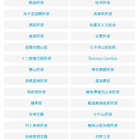
戲海民宿
桂林民宿
知卡宣田園民宿
真善美民宿
溯溪民宿
柏夏瓦人文旅舍
喬居民宿
采豐民宿
澄園休閒山莊
太平洋山莊旅館
十二號橋空間民宿
Banana Gardan
豐山民宿
傅家農園民宿
微風星情民宿
星海農莊
葉綠宿民宿
鯉魚潭瑚光山舍民宿
糖果屋
藍海風情海景民宿
安琪花園
水牛山民宿
村上春宿民宿
鯉魚山莊休閒民宿
悅庭渡假花園
村野之家