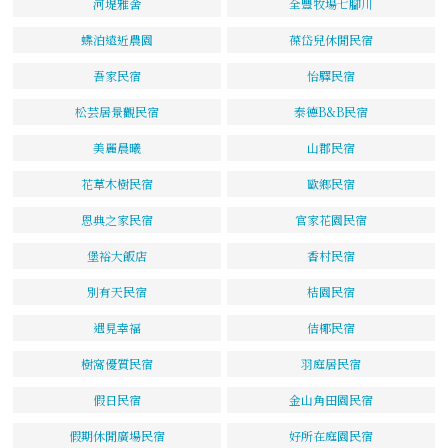
河堤雅舍
全豐牧場七腳川
蝶泊遠近農園
葆岱兒休閒民宿
吾家民宿
怡驛民宿
松芸居景觀民宿
泰德B&B民宿
美麗晨曦
山郡民宿
花草木樹民宿
歐鄉民宿
恩典之家民宿
官家花園民宿
堡裕大飯店
香村民宿
別有天民宿
桔園民宿
遇見幸福
佶椰民宿
樹窩優質民宿
羽庭居民宿
假日民宿
金山角田園民宿
假期休閒廣場民宿
好所在庭園民宿