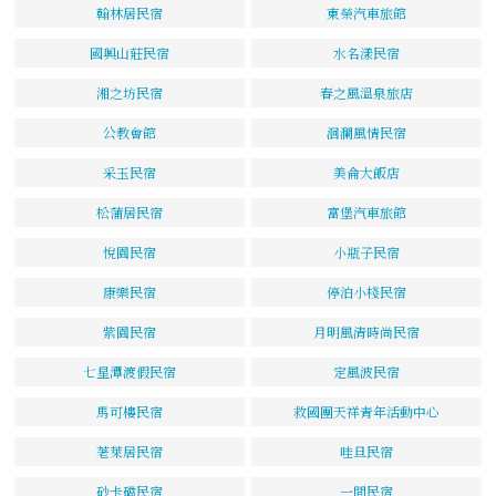
翰林居民宿
東榮汽車旅館
國興山莊民宿
水名漾民宿
湘之坊民宿
春之風溫泉旅店
公教會館
洄瀾風情民宿
采玉民宿
美侖大飯店
松蒲居民宿
富堡汽車旅館
悅園民宿
小瓶子民宿
康樂民宿
停泊小棧民宿
紫園民宿
月明風清時尚民宿
七星潭渡假民宿
定風波民宿
馬可樓民宿
救國團天祥青年活動中心
荖萊居民宿
哇旦民宿
砂卡礑民宿
一間民宿