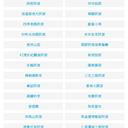
阿柑民宿
佳佳旅館
逍遙居透天民宿
華園民宿
四季微風民宿
甜蜜小築
好所在休閒民宿
來來我家民宿
逸祥山莊
黑膠民宿音樂餐廳
42度彩虹觀海民宿
新宿旅館
禾楓民宿
龍興賓館
德興運動家
三友之屋民宿
童話民宿
香城大飯店
洄瀾的家
布閣民宿
菩提園
秘密基地
祥燕山民宿
美崙優境雅居民宿
薇雅花苑民宿
七星潭海之屋民宿