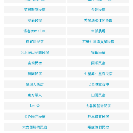
荷楓雅築民宿
金軒民宿
安莊民宿
秀蘭瑪雅休閒農園
瑪嚕宿malusu
生活農場
樸實居民宿
花蓮七星潭夏屋民宿
汎水淩山花園民宿
福田民宿
富莉民宿
國順民宿
英園民宿
七星潭七星海民宿
樂城大飯店
七星潭望海樓
東方戀人
田園民宿
Lee 舍
太魯閣藝術民宿
金色陽光民宿
靜思優質民宿
太魯閣勝境民宿
翔廬渡假民宿