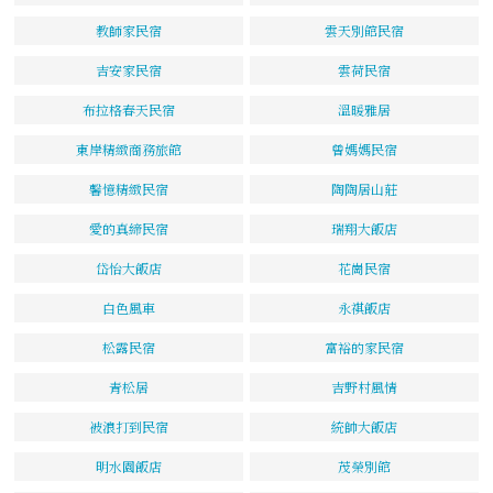
教師家民宿
雲天別館民宿
吉安家民宿
雲荷民宿
布拉格春天民宿
溫暖雅居
東岸精緻商務旅館
曾媽媽民宿
馨憶精緻民宿
陶陶居山莊
愛的真締民宿
瑞翔大飯店
岱怡大飯店
花崗民宿
白色風車
永祺飯店
松露民宿
富裕的家民宿
青松居
吉野村風情
被浪打到民宿
統帥大飯店
明水園飯店
茂榮別館