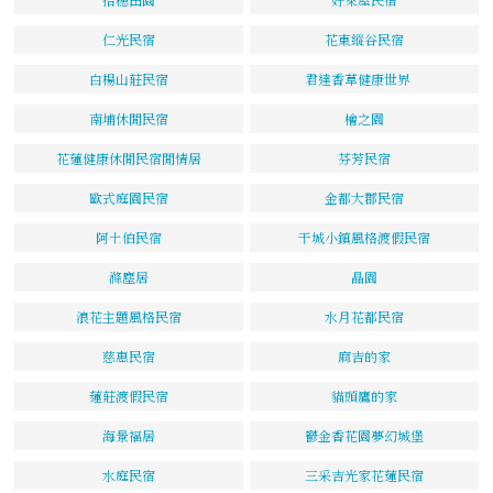
仁光民宿
花東縱谷民宿
白楊山莊民宿
君達香草健康世界
南埔休閒民宿
檜之園
花蓮健康休閒民宿閒情居
芬芳民宿
歐式庭園民宿
金都大郡民宿
阿土伯民宿
干城小鎮風格渡假民宿
滌塵居
晶園
浪花主題風格民宿
水月花都民宿
慈惠民宿
麻吉的家
蓮莊渡假民宿
貓頭鷹的家
海景福居
鬱金香花園夢幻城堡
水庭民宿
三采吉光家花蓮民宿