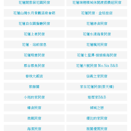
花蓮閒雲居花園民宿
花蓮瑞穗檳城休閒渡假農莊民宿
花蓮山灣水月景觀溫泉會館
花蓮民宿．金桔旅店
花蓮自在園餐廳民宿
花蓮綠舍民宿
花蓮上豪民宿
花蓮水漾海景民宿
花蓮‧站前宿息
花蓮楓茂民宿
花蓮翔意民宿
花蓮七星潭-惦惦看海民宿
慕谷慕魚民宿
花蓮六號民宿 No.Six B&B
春秋大飯店
信義之家民宿
紫藤閣
家在花蓮民宿(雲天樓)
小斑的家民宿
遊歷家B&B
韓舍民宿
傾城之戀
微風民宿
優比的家民宿
海濱民宿
薇閣優質民宿