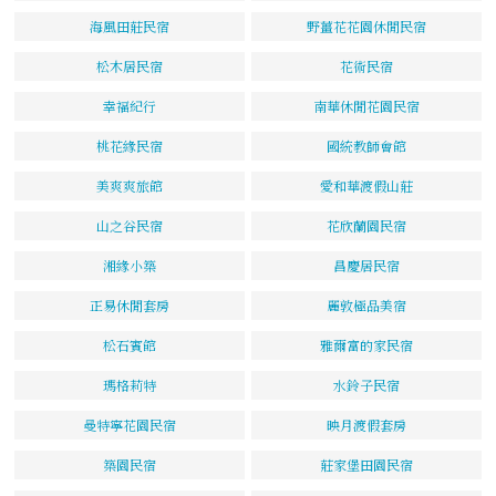
海風田莊民宿
野薑花花園休閒民宿
松木居民宿
花術民宿
幸福紀行
南華休閒花園民宿
桃花緣民宿
國統教師會館
美爽爽旅館
愛和華渡假山莊
山之谷民宿
花欣蘭園民宿
湘緣小築
昌慶居民宿
正易休閒套房
麗敦極品美宿
松石賓館
雅爾富的家民宿
瑪格莉特
水鈴子民宿
曼特寧花園民宿
映月渡假套房
築園民宿
莊家堡田園民宿