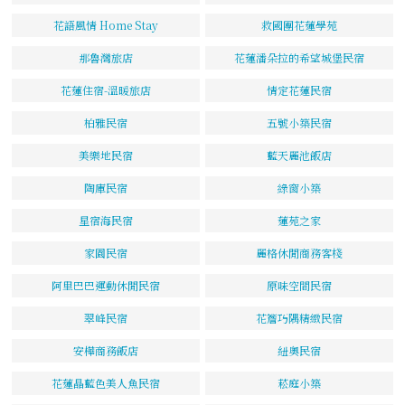
花語風情 Home Stay
救國團花蓮學苑
那魯灣旅店
花蓮潘朵拉的希望城堡民宿
花蓮住宿-溫暖旅店
情定花蓮民宿
柏雅民宿
五號小築民宿
美樂地民宿
藍天麗池飯店
陶庫民宿
綠窗小築
星宿海民宿
蓮苑之家
家園民宿
麗格休閒商務客棧
阿里巴巴運動休閒民宿
原味空間民宿
翠峰民宿
花簷巧隅精緻民宿
安樺商務飯店
紐奧民宿
花蓮晶藍色美人魚民宿
菘庭小築