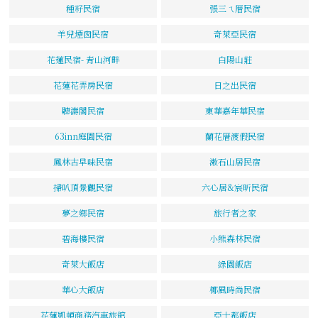
種籽民宿
張三ㄟ厝民宿
羊兒煙囪民宿
奇萊亞民宿
花蓮民宿- 青山河畔
白陽山莊
花蓮花弄房民宿
日之出民宿
聽濤閣民宿
東華嘉年華民宿
63inn庭園民宿
蘭花厝渡假民宿
鳳林古早味民宿
漱石山居民宿
掃叭頂景觀民宿
六心居&宸昕民宿
夢之鄉民宿
旅行者之家
碧海樓民宿
小熊森林民宿
奇萊大飯店
綠園飯店
華心大飯店
椰風時尚民宿
花蓮凱頓商務汽車旅館
亞士都飯店