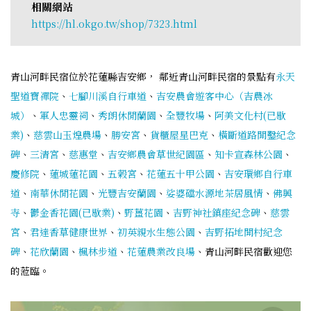
相關網站
https://hl.okgo.tw/shop/7323.html
青山河畔民宿位於花蓮縣吉安鄉， 鄰近青山河畔民宿的景點有
永天
聖道寶禪院
、
七腳川溪自行車道
、
吉安農會遊客中心（吉農冰
城）
、
軍人忠靈祠
、
秀朗休閒蘭園
、
全豐牧場
、
阿美文化村(已歇
業)
、
慈雲山玉煌農場
、
勝安宮
、
貨櫃屋星巴克
、
橫斷道路開鑿紀念
碑
、
三清宮
、
慈惠堂
、
吉安鄉農會草世紀園區
、
知卡宣森林公園
、
慶修院
、
蓮城蓮花園
、
五榖宮
、
花蓮五十甲公園
、
吉安環鄉自行車
道
、
南華休閒花園
、
光豐吉安蘭園
、
娑婆礑水源地茶居風情
、
佛興
寺
、
鬱金香花園(已歇業)
、
野薑花園
、
吉野神社鎮座紀念碑
、
慈雲
宮
、
君達香草健康世界
、
初英親水生態公園
、
吉野拓地開村紀念
碑
、
花欣蘭園
、
楓林步道
、
花蓮農業改良場
、青山河畔民宿歡迎您
的蒞臨。