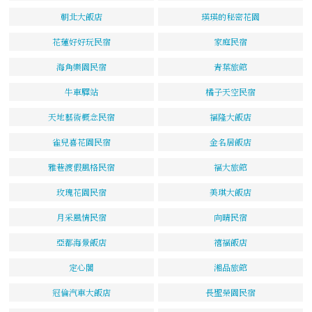
朝北大飯店
瑛瑛的秘密花園
花蓮好好玩民宿
家庭民宿
海角樂園民宿
青葉旅館
牛車驛站
橘子天空民宿
天地藝術概念民宿
福隆大飯店
雀兒喜花園民宿
金名居飯店
雅巷渡假風格民宿
福大旅館
玫瑰花園民宿
美琪大飯店
月采風情民宿
向晴民宿
亞都海景飯店
禧福飯店
定心閣
湘品旅館
冠倫汽車大飯店
長聖榮園民宿