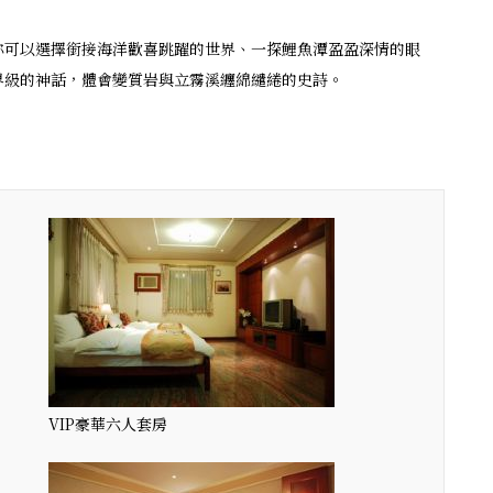
你可以選擇銜接海洋歡喜跳躍的世界、一探鯉魚潭盈盈深情的眼
界級的神話，體會變質岩與立霧溪纏綿繾綣的史詩。
VIP豪華六人套房