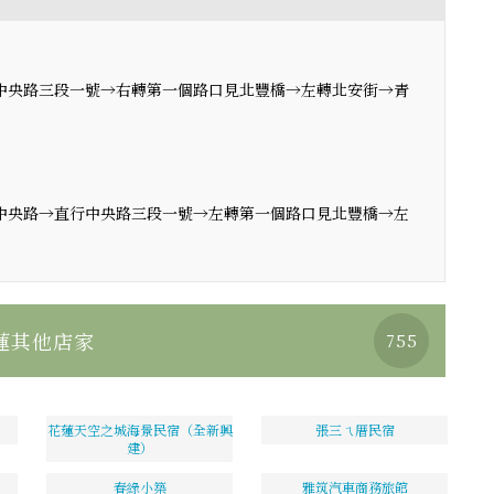
行中央路三段一號→右轉第一個路口見北豐橋→左轉北安街→青
轉中央路→直行中央路三段一號→左轉第一個路口見北豐橋→左
蓮其他店家
755
花蓮天空之城海景民宿（全新興
張三ㄟ厝民宿
建）
春綠小築
雅筑汽車商務旅館