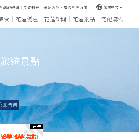
language
繁體中文
台灣旅遊網
免費刊登
網站製作‧廣告刊登方案
美食
花蓮優惠
花蓮新聞
花蓮景點
宅配購物
旅遊景點
公園門票