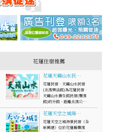
花蓮住宿推薦
花蓮天籟山水民…
花蓮民宿‧天籟山水民宿
(北濱樂活館)為花蓮民宿‧
天籟山水養生館民宿(豐濱
館)的分館，距離北濱公…
花蓮天空之城海…
花蓮天空之城海景民宿（全
新興建）位於花蓮縣豐濱