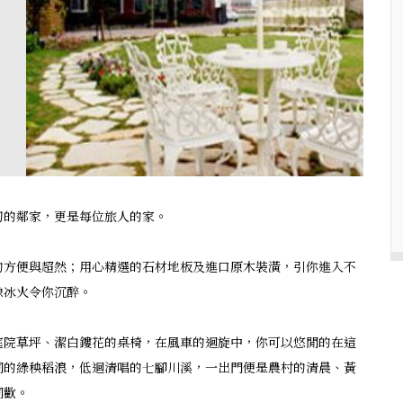
切的鄰家，更是每位旅人的家。
的方便與超然；用心精選的石材地板及進口原木裝潢，引你進入不
像冰火令你沉醉。
庭院草坪、潔白鏤花的桌椅，在風車的迴旋中，你可以悠閒的在這
同的綠秧稻浪，低迴清唱的七腳川溪，一出門便是農村的清晨、黃
同歡。