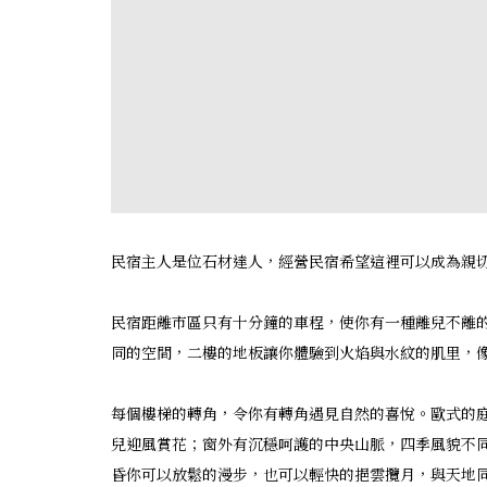
民宿主人是位石材達人，經營民宿希望這裡可以成為親
民宿距離市區只有十分鐘的車程，使你有一種離兒不離
同的空間，二樓的地板讓你體驗到火焰與水紋的肌里，
每個樓梯的轉角，令你有轉角遇見自然的喜悅。歐式的
兒迎風賞花；窗外有沉穩呵護的中央山脈，四季風貌不
昏你可以放鬆的漫步，也可以輕快的挹雲攬月，與天地