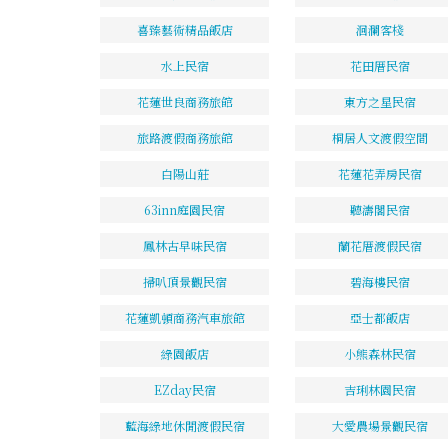
喜臻藝術精品飯店
洄瀾客棧
水上民宿
花田厝民宿
花蓮世良商務旅館
東方之星民宿
旅路渡假商務旅館
桐居人文渡假空間
白陽山莊
花蓮花弄房民宿
63inn庭園民宿
聽濤閣民宿
鳳林古早味民宿
蘭花厝渡假民宿
掃叭頂景觀民宿
碧海樓民宿
花蓮凱頓商務汽車旅館
亞士都飯店
綠園飯店
小熊森林民宿
EZday民宿
吉琍林園民宿
藍海綠地休閒渡假民宿
大愛農場景觀民宿