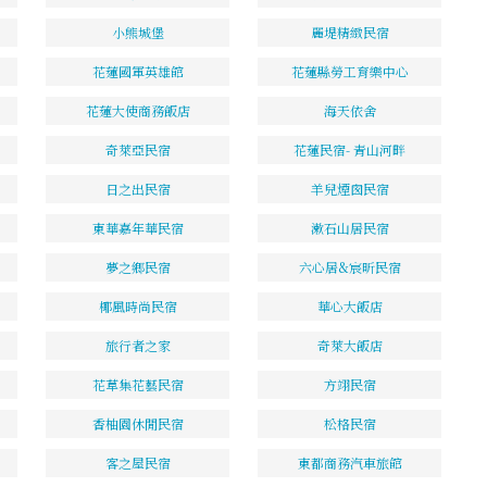
小熊城堡
麗堤精緻民宿
花蓮國軍英雄館
花蓮縣勞工育樂中心
花蓮大使商務飯店
海天依舍
奇萊亞民宿
花蓮民宿- 青山河畔
日之出民宿
羊兒煙囪民宿
東華嘉年華民宿
漱石山居民宿
夢之鄉民宿
六心居&宸昕民宿
椰風時尚民宿
華心大飯店
旅行者之家
奇萊大飯店
花草集花藝民宿
方翊民宿
香柚園休閒民宿
松格民宿
客之屋民宿
東都商務汽車旅館