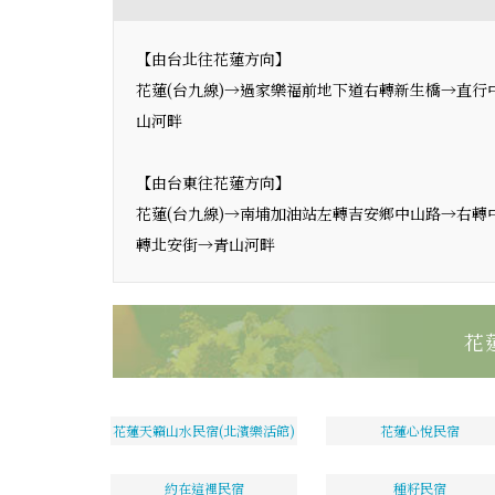
【由台北往花蓮方向】
花蓮(台九線)→過家樂福前地下道右轉新生橋→直
山河畔
【由台東往花蓮方向】
花蓮(台九線)→南埔加油站左轉吉安鄉中山路→右
轉北安街→青山河畔
花
花蓮天籟山水民宿(北濱樂活館)
花蓮心悅民宿
約在這裡民宿
種籽民宿