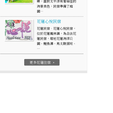
鄉，面對太平洋有著絕佳的
海景美色，民宿準備了庭
園…
花蓮心悅民宿
花蓮民宿‧花蓮心悅民宿，
位於花蓮鳳林鎮，為合法花
蓮民宿，鄰近花蓮海洋公
園、鯉魚潭、馬太鞍濕地、
…
更多花蓮住宿
arrow_right