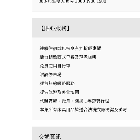
303-典雅雙人套房 3000 1900 1600
【貼心服務】
.連續住宿或包棟享有九折優惠價
.活力精緻西式早餐及現煮咖啡
.免費使用自行車
.附設停車場
.提供無線網路服務
.提供旅遊及美食地圖
.代辦賞鯨、泛舟、溯溪...等套裝行程
.本館所有床具用品皆送合法洗衣廠清潔及消毒
交通資訊