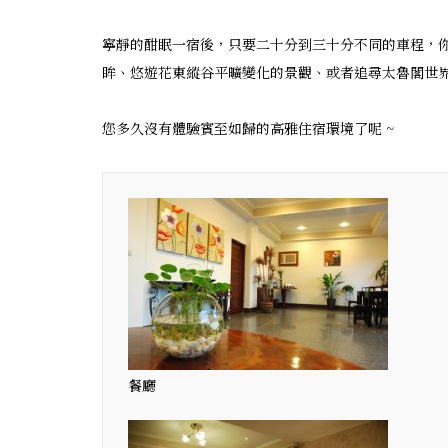
寧靜的酣眠一宿後，只要二十分到三十分不同的車程，
眸、悠遊花東縱谷平曠變化的景觀、或者追尋太魯閣世
您多久沒有體驗賓至如歸的高雅住宿環境了呢 ~
餐廳