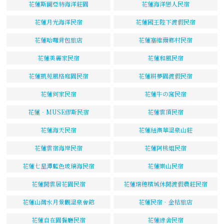
花蓮斯圖亞特海洋莊園
花蓮海洋戀人民宿
花蓮月光海洋民宿
花蓮國王陛下渡假民宿
花蓮哈囉背包旅店
花蓮塞維爾鄉村民宿
花蓮美麗家民宿
花蓮和風民宿
花蓮凱苑風格庭園民宿
花蓮耕夢園渡假民宿
花蓮何家民宿
花蓮牛の窩民宿
花蓮‧MUSE繆斯民宿
花蓮雲頂民宿
花蓮海天民宿
花蓮紐澳華溫泉山莊
花蓮雲宿海岸民宿
花蓮阿桃姐民宿
花蓮七星潭藍色玻璃海民宿
花蓮樂山民宿
花蓮閒雲居花園民宿
花蓮瑞穗檳城休閒渡假農莊民宿
花蓮山灣水月景觀溫泉會館
花蓮民宿．金桔旅店
花蓮自在園餐廳民宿
花蓮綠舍民宿