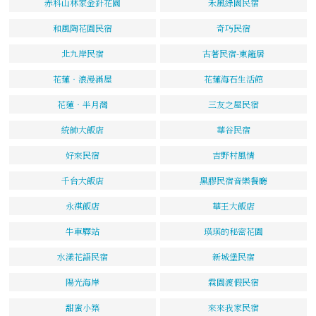
赤科山林家金針花園
禾風綠園民宿
和風陶花園民宿
奇巧民宿
北九岸民宿
古著民宿-東籬居
花蓮‧浪漫滿屋
花蓮海石生活館
花蓮‧半月灣
三友之屋民宿
統帥大飯店
華谷民宿
好來民宿
吉野村風情
千台大飯店
黑膠民宿音樂餐廳
永祺飯店
華王大飯店
牛車驛站
瑛瑛的秘密花園
水漾花語民宿
新城堡民宿
陽光海岸
霖園渡假民宿
甜蜜小築
來來我家民宿