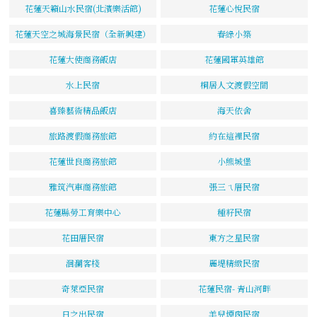
花蓮天籟山水民宿(北濱樂活館)
花蓮心悅民宿
花蓮天空之城海景民宿（全新興建）
春綠小築
花蓮大使商務飯店
花蓮國軍英雄館
水上民宿
桐居人文渡假空間
喜臻藝術精品飯店
海天依舍
旅路渡假商務旅館
約在這裡民宿
花蓮世良商務旅館
小熊城堡
雅筑汽車商務旅館
張三ㄟ厝民宿
花蓮縣勞工育樂中心
種籽民宿
花田厝民宿
東方之星民宿
洄瀾客棧
麗堤精緻民宿
奇萊亞民宿
花蓮民宿- 青山河畔
日之出民宿
羊兒煙囪民宿