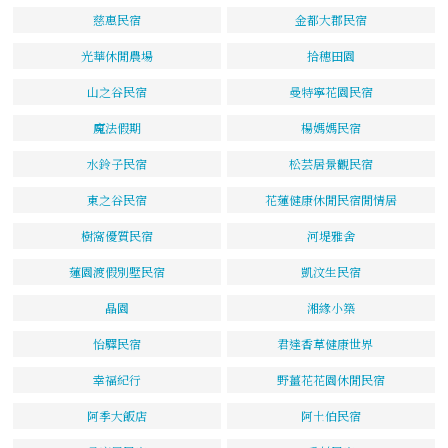
慈惠民宿
金都大郡民宿
光華休閒農場
拾穗田園
山之谷民宿
曼特寧花園民宿
魔法假期
楊媽媽民宿
水鈴子民宿
松芸居景觀民宿
東之谷民宿
花蓮健康休閒民宿閒情居
樹窩優質民宿
河堤雅舍
蓮園渡假別墅民宿
凱汶生民宿
晶園
湘緣小築
怡驛民宿
君達香草健康世界
幸福紀行
野薑花花園休閒民宿
阿季大飯店
阿土伯民宿