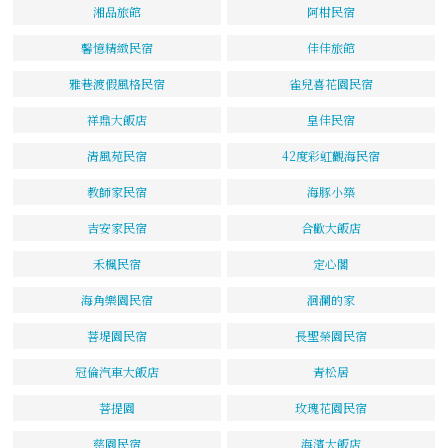
湘品旅館
阿柑民宿
馨憶精緻民宿
佳佳旅館
雅巷渡假風格民宿
雀兒喜花園民宿
祥鼎大飯店
皇佳民宿
清風苑民宿
42度彩虹觀海民宿
教師家民宿
海豚小築
吉安家民宿
合歡大飯店
禾楓民宿
定心閣
海角樂園民宿
洄瀾的家
菩堤園民宿
長聖榮園民宿
冠倫汽車大飯店
青松居
菩提園
玫瑰花園民宿
慈園民宿
海濱大飯店