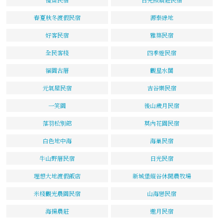
春夏秋冬渡假民宿
源泰綠地
好客民宿
雅築民宿
全民客棧
四季遊民宿
福園古厝
觀星水閣
元氣屋民宿
吉谷樂民宿
一笑園
後山歲月民宿
落羽松別館
莫內花園民宿
白色地中海
海巢民宿
牛山野厝民宿
日光民宿
理想大地渡假飯店
新城堡縱谷休閒農牧場
米棧觀光農園民宿
山海戀民宿
海揚農莊
邀月民宿