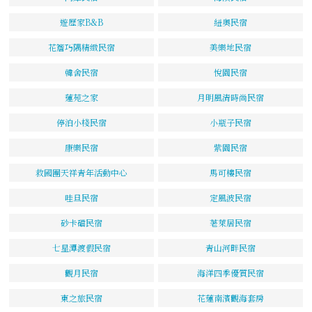
遊歷家B&B
紐奧民宿
花簷巧隅精緻民宿
美樂地民宿
韓舍民宿
悅園民宿
蓮苑之家
月明風清時尚民宿
停泊小棧民宿
小瓶子民宿
康樂民宿
紫園民宿
救國團天祥青年活動中心
馬可樓民宿
哇旦民宿
定風波民宿
砂卡礑民宿
荖萊居民宿
七星潭渡假民宿
青山河畔民宿
觀月民宿
海洋四季優質民宿
東之旅民宿
花蓮南濱觀海套房