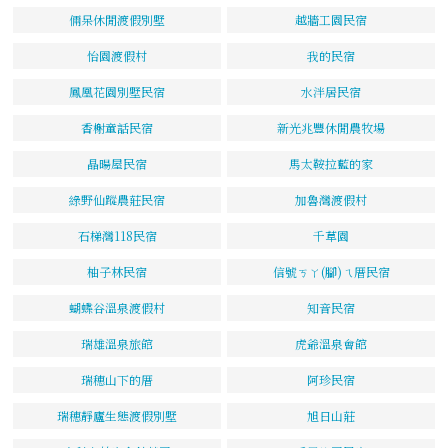
倆呆休閒渡假別墅
越牆工園民宿
怡園渡假村
我的民宿
鳳凰花園別墅民宿
水泮居民宿
香榭童話民宿
新光兆豐休閒農牧場
晶暘屋民宿
馬太鞍拉藍的家
綠野仙蹤農莊民宿
加魯灣渡假村
石梯灣118民宿
千草園
柚子林民宿
信號ㄎㄚ(腳)ㄟ厝民宿
蝴蝶谷溫泉渡假村
知音民宿
瑞雄溫泉旅館
虎爺溫泉會館
瑞穗山下的厝
阿珍民宿
瑞穗靜廬生態渡假別墅
旭日山莊