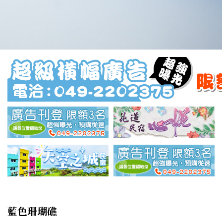
藍色珊瑚礁