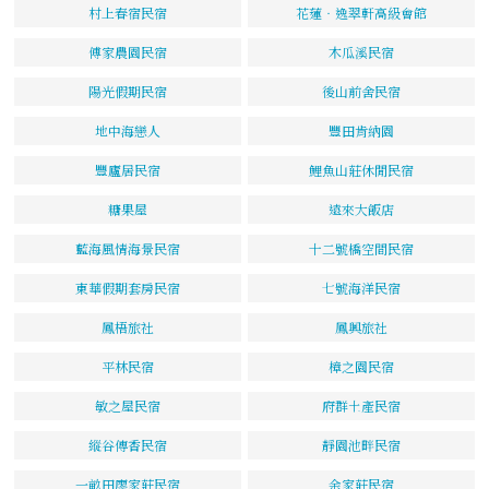
村上春宿民宿
花蓮‧逸翠軒高級會館
傅家農園民宿
木瓜溪民宿
陽光假期民宿
後山前舍民宿
地中海戀人
豐田肯納園
豐廬居民宿
鯉魚山莊休閒民宿
糖果屋
遠來大飯店
藍海風情海景民宿
十二號橋空間民宿
東華假期套房民宿
七號海洋民宿
鳳梧旅社
鳳興旅社
平林民宿
樟之園民宿
敏之屋民宿
府群土產民宿
縱谷傳香民宿
靜園池畔民宿
一畝田廖家莊民宿
余家莊民宿