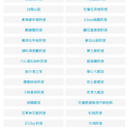
白陽山莊
花蓮花弄房民宿
東華嘉年華民宿
63inn庭園民宿
聽濤閣民宿
蘭花厝渡假民宿
鳳林古早味民宿
漱石山居民宿
掃叭頂景觀民宿
夢之鄉民宿
六心居&宸昕民宿
碧海樓民宿
旅行者之家
華心大飯店
椰風時尚民宿
亞士都飯店
小熊森林民宿
奇萊大飯店
綠園飯店
花蓮凱頓商務汽車旅館
花草集花藝民宿
松格民宿
EZday民宿
方翊民宿