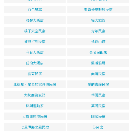
白色風車
美崙優境雅居民宿
雅馨大飯店
福大旅館
橘子天空民宿
青年民宿
被浪打到民宿
逸祥山莊
今日大飯店
金名居飯店
岱怡大飯店
溫暖雅居
雲荷民宿
向晴民宿
北極星．星星的家渡假民宿
愛的真締民宿
大統商務賓館
華園民宿
德興運動家
英園民宿
太魯閣勝境民宿
國順民宿
七星潭海之屋民宿
Lee 舍