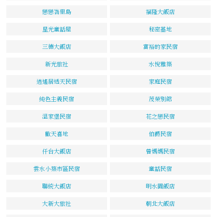
戀戀峇里島
福隆大飯店
星光童話屋
秘密基地
三德大飯店
富裕的家民宿
新光旅社
水悅雅築
逍遙居透天民宿
家庭民宿
純色主義民宿
茂榮別館
溫家堡民宿
花之戀民宿
歡天喜地
伯爵民宿
仟台大飯店
曾媽媽民宿
雲水小築市區民宿
童話民宿
聯統大飯店
明水園飯店
大新大旅社
朝北大飯店