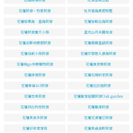
花蓮民宿～牧雲民宿
近月旭海渡假別墅
花蓮如果海．星海民宿
花蓮加勒比海民宿
花蓮民宿嵐天小築
星光山月禾園悅舍
花蓮法斯特渡假民宿
花蓮晨風星語民宿
花蓮站前小保民宿
花蓮巴黎戀人浪漫民宿
花蓮狗go快樂寵物民宿
花蓮漁家樂民宿
花蓮綠宿民宿
花蓮石頭的家民宿
花蓮幸福163民宿
花蓮比拉迦民宿
花蓮亞美民宿
花蓮歐客莊園民宿Oak garden
花蓮貝拉利亞民宿
花蓮雅漾民宿
花蓮美那多民宿
花蓮花漾蓮芯民宿
花蓮好奇堂客棧
花蓮美侖溪畔民宿