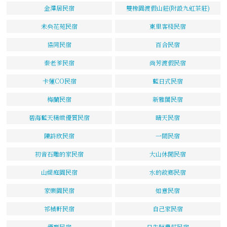
金澤居民宿
雙橡園渡假山莊(附設九虹茶莊)
未央花苑民宿
東里客棧民宿
協同民宿
百合民宿
秦老爹民宿
尚芳渡假民宿
卡蓮CO民宿
藍日式民宿
梅蘭民宿
新雅閣民宿
碧海藍天精緻優質民宿
晴天民宿
陳詩欣民宿
一間民宿
初音石雕的家民宿
大山休閒民宿
山緹庭園民宿
水的故鄉民宿
家樂園民宿
如意民宿
祁楨軒民宿
自己家民宿
優齋民宿
日先照農莊民宿