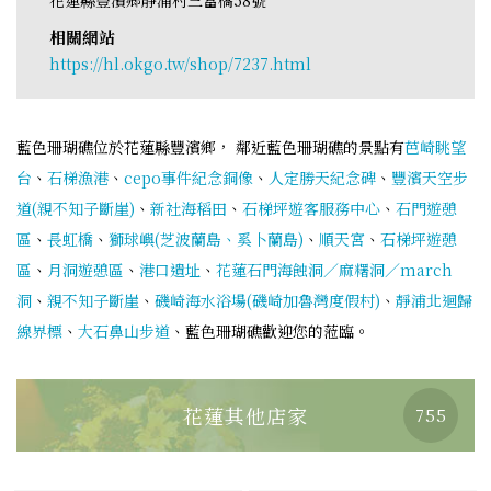
相關網站
https://hl.okgo.tw/shop/7237.html
藍色珊瑚礁位於花蓮縣豐濱鄉， 鄰近藍色珊瑚礁的景點有
芭崎眺望
台
、
石梯漁港
、
cepo事件紀念銅像
、
人定勝天紀念碑
、
豐濱天空步
道(親不知子斷崖)
、
新社海稻田
、
石梯坪遊客服務中心
、
石門遊憩
區
、
長虹橋
、
獅球嶼(芝波蘭島、奚卜蘭島)
、
順天宮
、
石梯坪遊憩
區
、
月洞遊憩區
、
港口遺址
、
花蓮石門海蝕洞／麻糬洞／march
洞
、
親不知子斷崖
、
磯崎海水浴場(磯崎加魯灣度假村)
、
靜浦北迴歸
線界標
、
大石鼻山步道
、藍色珊瑚礁歡迎您的蒞臨。
花蓮其他店家
755