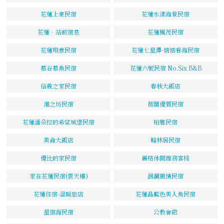
花蓮上豪民宿
花蓮水漾海景民宿
花蓮‧站前宿息
花蓮楓茂民宿
花蓮翔意民宿
花蓮七星潭-惦惦看海民宿
慕谷慕魚民宿
花蓮六號民宿 No.Six B&B
信義之家民宿
春秋大飯店
湘之坊民宿
薇閣優質民宿
花蓮潘朵拉的希望城堡民宿
柏雅民宿
美侖大飯店
翰林居民宿
優比的家民宿
麗格休閒商務客棧
家在花蓮民宿(雲天樓)
洄瀾風情民宿
花蓮住宿-溫暖旅店
花蓮晶藍色美人魚民宿
星宿海民宿
公教會館