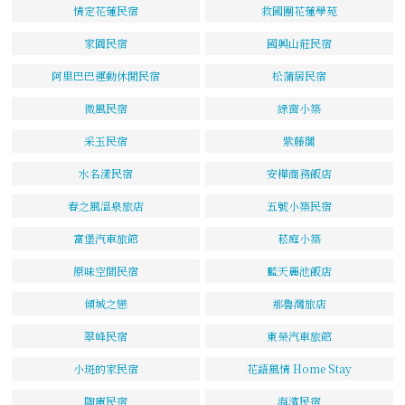
情定花蓮民宿
救國團花蓮學苑
家園民宿
國興山莊民宿
阿里巴巴運動休閒民宿
松蒲居民宿
微風民宿
綠窗小築
采玉民宿
紫藤閣
水名漾民宿
安樺商務飯店
春之風溫泉旅店
五號小築民宿
富堡汽車旅館
菘庭小築
原味空間民宿
藍天麗池飯店
傾城之戀
那魯灣旅店
翠峰民宿
東榮汽車旅館
小斑的家民宿
花語風情 Home Stay
陶庫民宿
海濱民宿