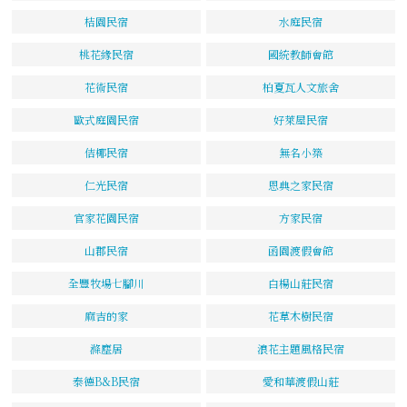
桔園民宿
水庭民宿
桃花緣民宿
國統教師會館
花術民宿
柏夏瓦人文旅舍
歐式庭園民宿
好萊屋民宿
佶椰民宿
無名小築
仁光民宿
恩典之家民宿
官家花園民宿
方家民宿
山郡民宿
函園渡假會館
全豐牧場七腳川
白楊山莊民宿
麻吉的家
花草木樹民宿
滌塵居
浪花主題風格民宿
泰德B&B民宿
愛和華渡假山莊