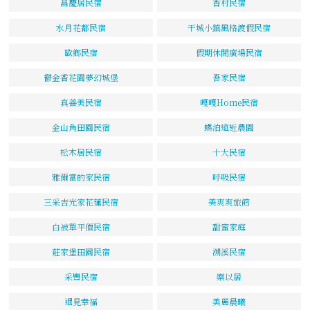
昌慶居民宿
香村民宿
水月花都民宿
干城小鎮風格渡假民宿
歐鄉民宿
假期休閒廣場民宿
鬱金香花園夢幻城堡
吾家民宿
真善美民宿
嘎嘎Home民宿
金山角田園民宿
蝶泊遠近農園
松木居民宿
十大民宿
雅爾富的家民宿
呼吸民宿
三采吉光家花蓮民宿
美爽爽旅館
白被單平價民宿
甜蜜家庭
莊家堡田園民宿
溯溪民宿
采豐民宿
樂以居
遇見幸福
美麗晨曦