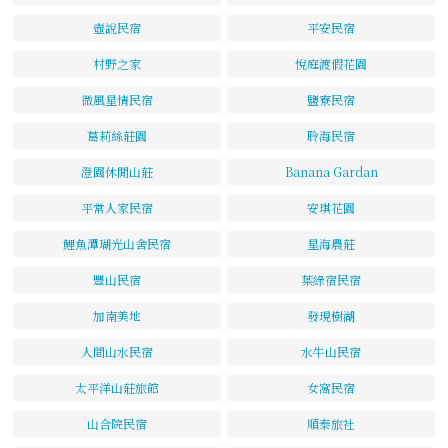
壺說民宿
平安民宿
村野之家
悅庭渡假花園
微風星情民宿
鹽寮民宿
葛莉絲莊園
聆海民宿
澄園休閒山莊
Banana Gardan
平常人家民宿
安琪花園
鯉魚潭瑚光山舍民宿
星海農莊
豐山民宿
葉綠宿民宿
加南美地
發現樹湖
人間山水民宿
水牛山民宿
太平洋山莊旅館
女窩民宿
山合院民宿
順泰旅社