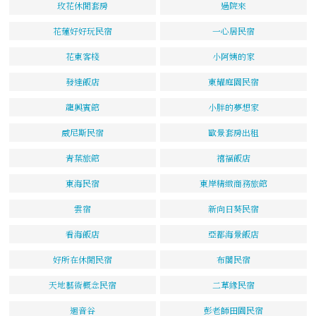
玫花休閒套房
過院來
花蓮好好玩民宿
一心居民宿
花東客棧
小阿姨的家
發達飯店
東耀庭園民宿
龍興賓館
小胖的夢想家
威尼斯民宿
歐景套房出租
青葉旅館
禧福飯店
東海民宿
東岸精緻商務旅館
雲宿
新向日葵民宿
看海飯店
亞都海景飯店
好所在休閒民宿
布閣民宿
天地藝術概念民宿
二草緣民宿
迴音谷
彭老師田園民宿