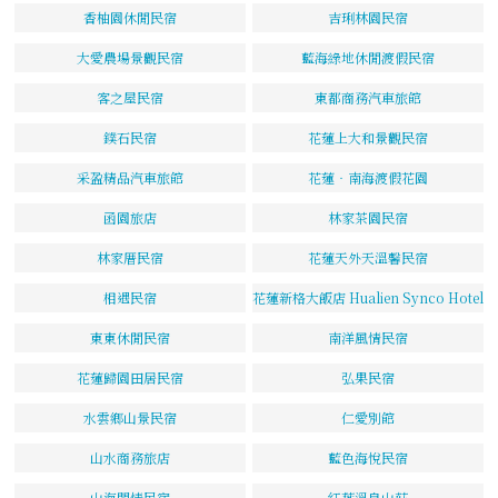
香柚園休閒民宿
吉琍林園民宿
大愛農場景觀民宿
藍海綠地休閒渡假民宿
客之屋民宿
東都商務汽車旅館
鏷石民宿
花蓮上大和景觀民宿
采盈精品汽車旅館
花蓮‧南海渡假花園
函園旅店
林家茶園民宿
林家厝民宿
花蓮天外天溫馨民宿
相遇民宿
花蓮新格大飯店 Hualien Synco Hotel
東東休閒民宿
南洋風情民宿
花蓮歸園田居民宿
弘果民宿
水雲鄉山景民宿
仁愛別館
山水商務旅店
藍色海悅民宿
山海閑情民宿
紅葉溫泉山莊