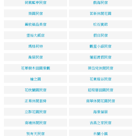
荷風藍亭民宿
戲海民宿
築園民宿
茗新休閒花園
麗敦極品美宿
松石賓館
堡裕大飯店
假日民宿
瑪格莉特
觀星小語民宿
喬居民宿
蓮莊渡假民宿
花草樹木田園景觀
葆岱兒休閒民宿
檜之園
花東縱谷民宿
花欣蘭園民宿
莊稼厝田園民宿
正易休閒套房
南華休閒花園民宿
立群花園民宿
海景福居
南埔休閒民宿
吉昌之家民宿
別有天民宿
米蘭小鎮