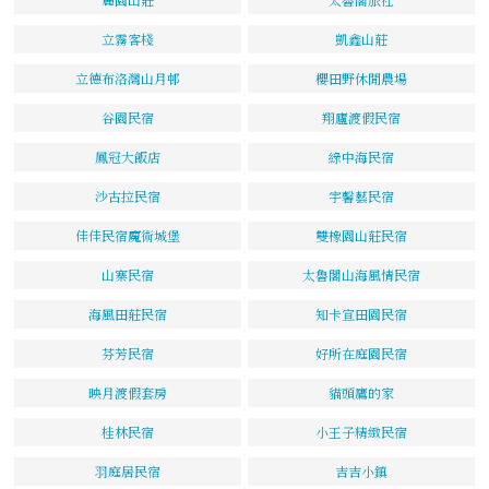
立霧客棧
凱鑫山莊
立德布洛灣山月邨
櫻田野休閒農場
谷園民宿
翔廬渡假民宿
鳳冠大飯店
綠中海民宿
沙古拉民宿
宇馨藝民宿
佳佳民宿魔術城堡
雙橡園山莊民宿
山寨民宿
太魯閣山海風情民宿
海風田莊民宿
知卡宣田園民宿
芬芳民宿
好所在庭園民宿
映月渡假套房
貓頭鷹的家
桂林民宿
小王子精緻民宿
羽庭居民宿
吉吉小鎮