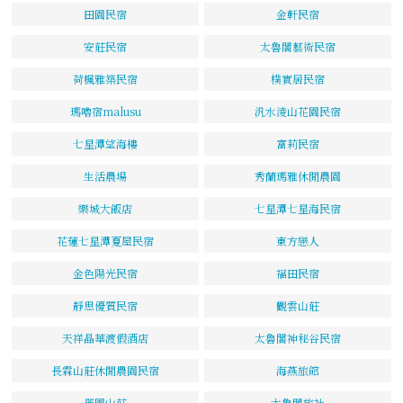
田園民宿
金軒民宿
安莊民宿
太魯閣藝術民宿
荷楓雅築民宿
樸實居民宿
瑪嚕宿malusu
汎水淩山花園民宿
七星潭望海樓
富莉民宿
生活農場
秀蘭瑪雅休閒農園
樂城大飯店
七星潭七星海民宿
花蓮七星潭夏屋民宿
東方戀人
金色陽光民宿
福田民宿
靜思優質民宿
觀雲山莊
天祥晶華渡假酒店
太魯閣神秘谷民宿
長霖山莊休閒農園民宿
海燕旅館
麗園山莊
太魯閣旅社