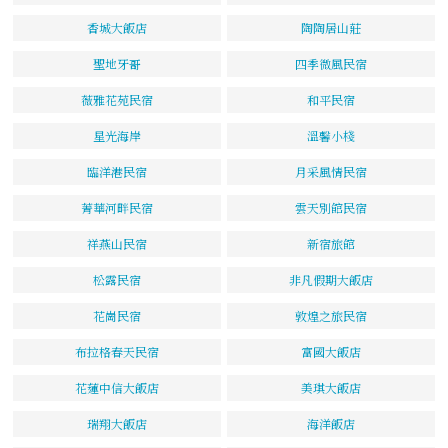
香城大飯店
陶陶居山莊
聖地牙哥
四季微風民宿
薇雅花苑民宿
和平民宿
星光海岸
溫馨小棧
臨洋港民宿
月采風情民宿
菁華河畔民宿
雲天別館民宿
祥燕山民宿
新宿旅館
松露民宿
非凡假期大飯店
花崗民宿
敦煌之旅民宿
布拉格春天民宿
富國大飯店
花蓮中信大飯店
美琪大飯店
瑞翔大飯店
海洋飯店