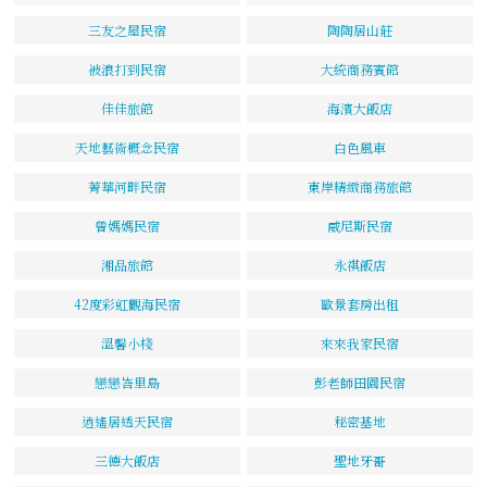
三友之屋民宿
陶陶居山莊
被浪打到民宿
大統商務賓館
佳佳旅館
海濱大飯店
天地藝術概念民宿
白色風車
菁華河畔民宿
東岸精緻商務旅館
曾媽媽民宿
威尼斯民宿
湘品旅館
永祺飯店
42度彩虹觀海民宿
歐景套房出租
溫馨小棧
來來我家民宿
戀戀峇里島
彭老師田園民宿
逍遙居透天民宿
秘密基地
三德大飯店
聖地牙哥