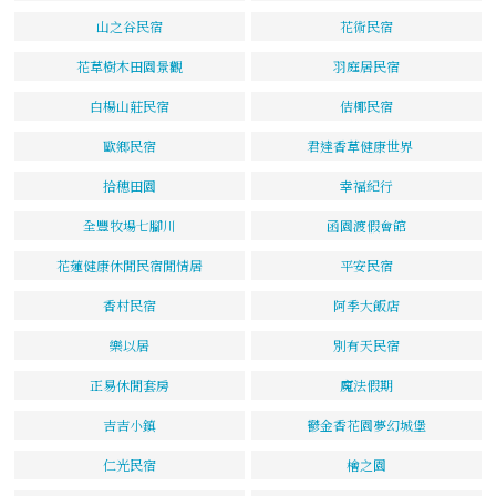
山之谷民宿
花術民宿
花草樹木田園景觀
羽庭居民宿
白楊山莊民宿
佶椰民宿
歐鄉民宿
君達香草健康世界
拾穗田園
幸福紀行
全豐牧場七腳川
函園渡假會館
花蓮健康休閒民宿閒情居
平安民宿
香村民宿
阿季大飯店
樂以居
別有天民宿
正易休閒套房
魔法假期
吉吉小鎮
鬱金香花園夢幻城堡
仁光民宿
檜之園