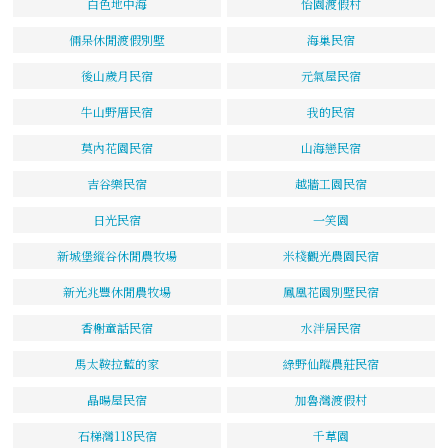
白色地中海
怡園渡假村
倆呆休閒渡假別墅
海巢民宿
後山歲月民宿
元氣屋民宿
牛山野厝民宿
我的民宿
莫內花園民宿
山海戀民宿
吉谷樂民宿
越牆工園民宿
日光民宿
一笑園
新城堡縱谷休閒農牧場
米棧觀光農園民宿
新光兆豐休閒農牧場
鳳凰花園別墅民宿
香榭童話民宿
水泮居民宿
馬太鞍拉藍的家
綠野仙蹤農莊民宿
晶暘屋民宿
加魯灣渡假村
石梯灣118民宿
千草園