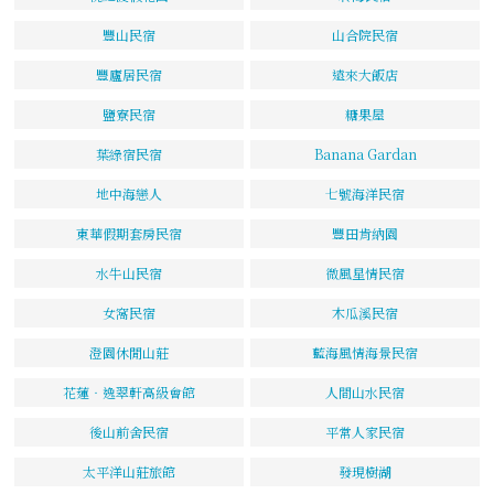
豐山民宿
山合院民宿
豐廬居民宿
遠來大飯店
鹽寮民宿
糖果屋
葉綠宿民宿
Banana Gardan
地中海戀人
七號海洋民宿
東華假期套房民宿
豐田肯納園
水牛山民宿
微風星情民宿
女窩民宿
木瓜溪民宿
澄園休閒山莊
藍海風情海景民宿
花蓮‧逸翠軒高級會館
人間山水民宿
後山前舍民宿
平常人家民宿
太平洋山莊旅館
發現樹湖