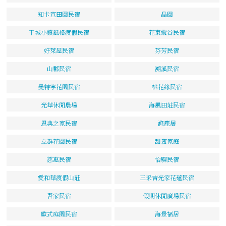
知卡宣田園民宿
晶園
干城小鎮風格渡假民宿
花東縱谷民宿
好萊屋民宿
芬芳民宿
山郡民宿
溯溪民宿
曼特寧花園民宿
桃花緣民宿
光華休閒農場
海風田莊民宿
恩典之家民宿
滌塵居
立群花園民宿
甜蜜家庭
慈惠民宿
怡驛民宿
愛和華渡假山莊
三采吉光家花蓮民宿
吾家民宿
假期休閒廣場民宿
歐式庭園民宿
海景福居