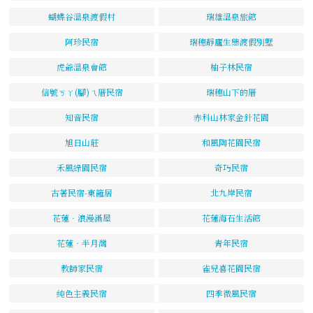
蝴蝶谷溫泉渡假村
瑞雄溫泉旅館
阿珍民宿
瑞穗靜廬生態渡假別墅
虎爺溫泉會館
柚子林民宿
信號ㄎㄚ(腳)ㄟ厝民宿
瑞穗山下的厝
知音民宿
赤科山林家金針花園
旭日山莊
和風陶花園民宿
禾風綠園民宿
奇巧民宿
古著民宿-東籬居
北九岸民宿
花蓮‧浪漫滿屋
花蓮海石生活館
花蓮‧半月灣
青年民宿
教師家民宿
雀兒喜花園民宿
純色主義民宿
四季微風民宿