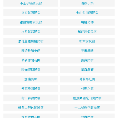
小王子精緻民宿
湘緣小築
官家花園民宿
金山角田園民宿
雅爾富的家民宿
瑪格莉特
水月花都民宿
蓮莊渡假民宿
浪花主題風格民宿
松木居民宿
國統教師會館
美麗晨曦
茗新休閒花園
戲海民宿
陽光假期民宿
星海農莊
加南美地
葛莉絲莊園
傅家農園民宿
村野之家
村上春宿民宿
鯉魚潭瑚光山舍民宿
鯉魚山莊休閒民宿
十二號橋空間民宿
悅庭渡假花園
聆海民宿