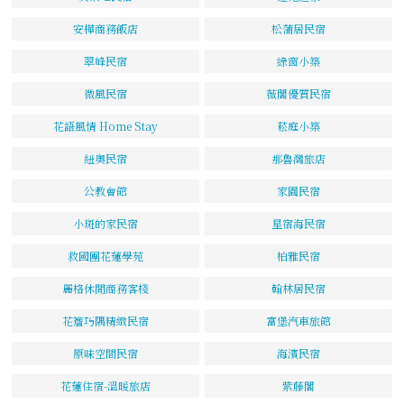
安樺商務飯店
松蒲居民宿
翠峰民宿
綠窗小築
微風民宿
薇閣優質民宿
花語風情 Home Stay
菘庭小築
紐奧民宿
那魯灣旅店
公教會館
家園民宿
小斑的家民宿
星宿海民宿
救國團花蓮學苑
柏雅民宿
麗格休閒商務客棧
翰林居民宿
花簷巧隅精緻民宿
富堡汽車旅館
原味空間民宿
海濱民宿
花蓮住宿-溫暖旅店
紫藤閣