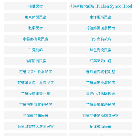
相遇民宿
花蓮新格大飯店 Hualien Synco Hotel
東東休閒民宿
南洋風情民宿
弘果民宿
花蓮歸園田居民宿
水雲鄉山景民宿
山水商務旅店
仁愛別館
藍色海悅民宿
山海閑情民宿
紅葉溫泉山莊
花蓮民宿～牧雲民宿
近月旭海渡假別墅
花蓮如果海．星海民宿
花蓮加勒比海民宿
花蓮民宿嵐天小築
星光山月禾園悅舍
花蓮法斯特渡假民宿
花蓮晨風星語民宿
花蓮輕井澤民宿
花蓮曼普勒斯咖啡民宿
花蓮巴黎戀人浪漫民宿
花蓮聽海民宿