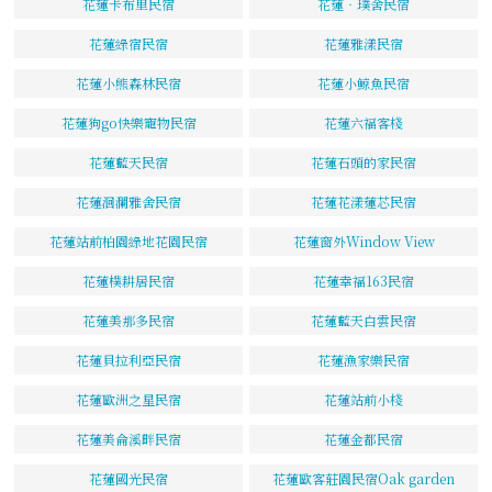
花蓮卡布里民宿
花蓮‧璞舍民宿
花蓮綠宿民宿
花蓮雅漾民宿
花蓮小熊森林民宿
花蓮小鯨魚民宿
花蓮狗go快樂寵物民宿
花蓮六福客棧
花蓮藍天民宿
花蓮石頭的家民宿
花蓮洄瀾雅舍民宿
花蓮花漾蓮芯民宿
花蓮站前柏園綠地花園民宿
花蓮窗外Window View
花蓮樸耕居民宿
花蓮幸福163民宿
花蓮美那多民宿
花蓮藍天白雲民宿
花蓮貝拉利亞民宿
花蓮漁家樂民宿
花蓮歐洲之星民宿
花蓮站前小棧
花蓮美侖溪畔民宿
花蓮金都民宿
花蓮國光民宿
花蓮歐客莊園民宿Oak garden