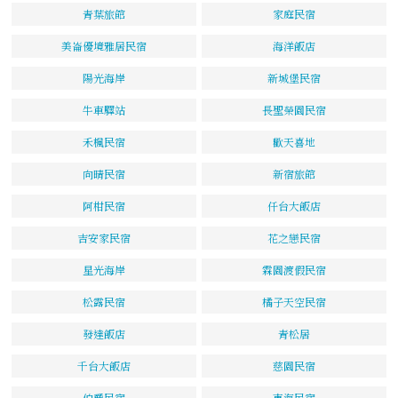
青葉旅館
家庭民宿
美崙優境雅居民宿
海洋飯店
陽光海岸
新城堡民宿
牛車驛站
長聖榮園民宿
禾楓民宿
歡天喜地
向晴民宿
新宿旅館
阿柑民宿
仟台大飯店
吉安家民宿
花之戀民宿
星光海岸
霖園渡假民宿
松露民宿
橘子天空民宿
發達飯店
青松居
千台大飯店
慈園民宿
伯爵民宿
東海民宿