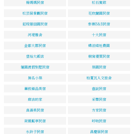
楊媽媽民宿
松石賓館
松芸居景觀民宿
花欣蘭園民宿
莊稼厝田園民宿
泰德B&B民宿
河堤雅舍
十大民宿
金都大郡民宿
蝶泊遠近農園
堡裕大飯店
樹窩優質民宿
蓮園渡假別墅民宿
築園民宿
無名小築
柏夏瓦人文旅舍
麗敦極品美宿
壺說民宿
麻吉的家
采豐民宿
真善美民宿
方家民宿
荷風藍亭民宿
呼吸民宿
水鈴子民宿
昌慶居民宿