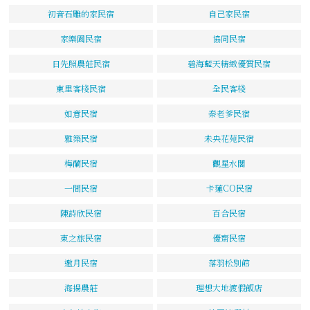
初音石雕的家民宿
自己家民宿
家樂園民宿
協同民宿
日先照農莊民宿
碧海藍天精緻優質民宿
東里客棧民宿
全民客棧
如意民宿
秦老爹民宿
雅築民宿
未央花苑民宿
梅蘭民宿
觀星水閣
一間民宿
卡蓮CO民宿
陳詩欣民宿
百合民宿
東之旅民宿
優齋民宿
邀月民宿
落羽松別館
海揚農莊
理想大地渡假飯店