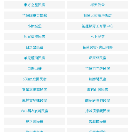
東方之星民宿
海天依舍
花蓮國軍英雄館
花蓮大使商務飯店
小熊城堡
花蓮縣勞工育樂中心
約在這裡民宿
水上民宿
日之出民宿
花蓮民宿- 青山河畔
羊兒煙囪民宿
奇萊亞民宿
白陽山莊
花蓮花弄房民宿
63inn庭園民宿
聽濤閣民宿
東華嘉年華民宿
漱石山居民宿
鳳林古早味民宿
蘭花厝渡假民宿
六心居&宸昕民宿
掃叭頂景觀民宿
夢之鄉民宿
碧海樓民宿
旅行者之家
奇萊大飯店