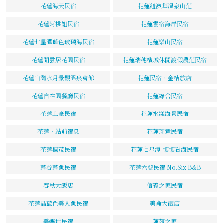
花蓮海天民宿
花蓮紐澳華溫泉山莊
花蓮阿桃姐民宿
花蓮雲宿海岸民宿
花蓮七星潭藍色玻璃海民宿
花蓮樂山民宿
花蓮閒雲居花園民宿
花蓮瑞穗檳城休閒渡假農莊民宿
花蓮山灣水月景觀溫泉會館
花蓮民宿．金桔旅店
花蓮自在園餐廳民宿
花蓮綠舍民宿
花蓮上豪民宿
花蓮水漾海景民宿
花蓮‧站前宿息
花蓮翔意民宿
花蓮楓茂民宿
花蓮七星潭-惦惦看海民宿
慕谷慕魚民宿
花蓮六號民宿 No.Six B&B
春秋大飯店
信義之家民宿
花蓮晶藍色美人魚民宿
美侖大飯店
美樂地民宿
蓮苑之家