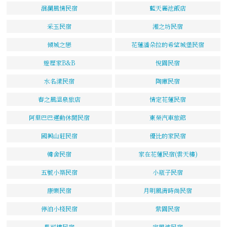
洄瀾風情民宿
藍天麗池飯店
采玉民宿
湘之坊民宿
傾城之戀
花蓮潘朵拉的希望城堡民宿
遊歷家B&B
悅園民宿
水名漾民宿
陶庫民宿
春之風溫泉旅店
情定花蓮民宿
阿里巴巴運動休閒民宿
東榮汽車旅館
國興山莊民宿
優比的家民宿
韓舍民宿
家在花蓮民宿(雲天樓)
五號小築民宿
小瓶子民宿
康樂民宿
月明風清時尚民宿
停泊小棧民宿
紫園民宿
馬可樓民宿
定風波民宿