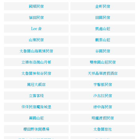
國順民宿
金軒民宿
福田民宿
田園民宿
Lee 舍
凱鑫山莊
山寨民宿
觀雲山莊
太魯閣山海風情民宿
谷園民宿
立德布洛灣山月邨
雙橡園山莊民宿
太魯閣神秘谷民宿
天祥晶華渡假酒店
鳳冠大飯店
宇馨藝民宿
立霧客棧
沙古拉民宿
佳佳民宿魔術城堡
綠中海民宿
麗園山莊
翔廬渡假民宿
櫻田野休閒農場
太魯閣旅社