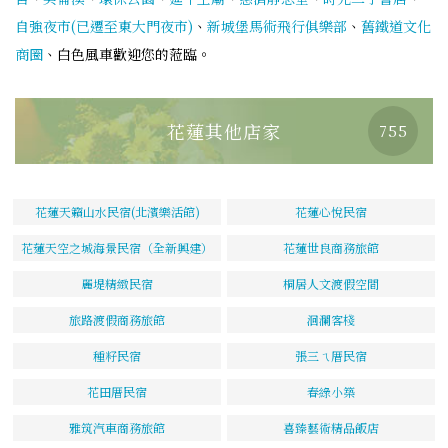
自強夜市(已遷至東大門夜市)
、
新城堡馬術飛行俱樂部
、
舊鐵道文化
商圈
、白色風車歡迎您的蒞臨。
花蓮其他店家
755
花蓮天籟山水民宿(北濱樂活館)
花蓮心悅民宿
花蓮天空之城海景民宿（全新興建）
花蓮世良商務旅館
麗堤精緻民宿
桐居人文渡假空間
旅路渡假商務旅館
洄瀾客棧
種籽民宿
張三ㄟ厝民宿
花田厝民宿
春綠小築
雅筑汽車商務旅館
喜臻藝術精品飯店