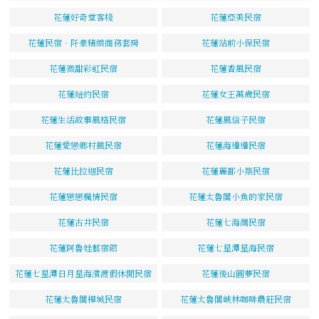
花蓮好奇堂客棧
花蓮亞美民宿
花蓮民宿．阡豪精緻商務套房
花蓮站前小保民宿
花蓮微甜彩虹民宿
花蓮香風民宿
花蓮紐約民宿
花蓮女王萬歲民宿
花蓮生活故事風格民宿
花蓮風信子民宿
花蓮愛戀鄉村風民宿
花蓮海邊邊民宿
花蓮比拉迦民宿
花蓮麗都小築民宿
花蓮戀戀楓情民宿
花蓮太魯閣小魚的家民宿
花蓮古井民宿
花蓮七海灣民宿
花蓮阿魯娃藝宿館
花蓮七星潭星海民宿
花蓮七星潭日月星海濱渡假休閒民宿
花蓮後山圓夢民宿
花蓮太魯閣樺城民宿
花蓮太魯閣峽林咖啡農莊民宿