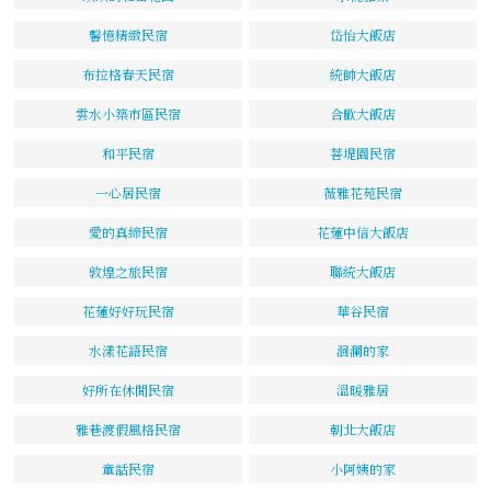
馨憶精緻民宿
岱怡大飯店
布拉格春天民宿
統帥大飯店
雲水小築市區民宿
合歡大飯店
和平民宿
菩堤園民宿
一心居民宿
薇雅花苑民宿
愛的真締民宿
花蓮中信大飯店
敦煌之旅民宿
聯統大飯店
花蓮好好玩民宿
華谷民宿
水漾花語民宿
洄瀾的家
好所在休閒民宿
溫暖雅居
雅巷渡假風格民宿
朝北大飯店
童話民宿
小阿姨的家