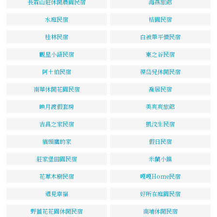
長霖山莊休閒農園民宿
海燕旅館
水庭民宿
桔園民宿
桂林民宿
白被單平價民宿
觀星小語民宿
東之谷民宿
阿土伯民宿
葆岱兒休閒民宿
南華休閒花園民宿
喬居民宿
映月渡假套房
美爽爽旅館
吉昌之家民宿
凱汶生民宿
貓頭鷹的家
假日民宿
莊家堡田園民宿
米蘭小鎮
花草木樹民宿
嘎嘎Home民宿
遇見幸福
好所在庭園民宿
野薑花花園休閒民宿
南埔休閒民宿