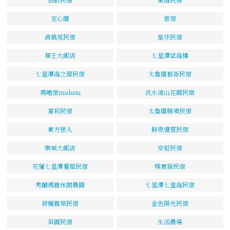
定心閣
雲宿
清風苑民宿
皇佳民宿
華王大飯店
七星潭望海樓
七星潭海之屋民宿
太魯閣藝術民宿
瑪嚕宿malusu
汎水淩山花園民宿
富莉民宿
太魯閣勝境民宿
東方戀人
靜思優質民宿
樂城大飯店
安莊民宿
花蓮七星潭夏屋民宿
樸實居民宿
秀蘭瑪雅休閒農園
七星潭七星海民宿
荷楓雅築民宿
金色陽光民宿
英園民宿
生活農場