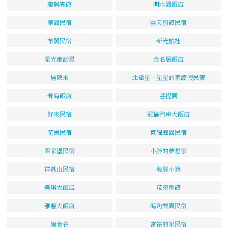
龍興賓館
明水園飯店
華園民宿
雲天別館民宿
布閣民宿
新光旅社
星光童話屋
金名居飯店
過院來
北極星．星星的家渡假民宿
看海飯店
菩提園
好來民宿
冠倫汽車大飯店
花崗民宿
東耀庭園民宿
溫家堡民宿
小胖的夢想家
祥燕山民宿
海豚小築
美琪大飯店
茂榮別館
雅馨大飯店
海角樂園民宿
迴音谷
富裕的家民宿