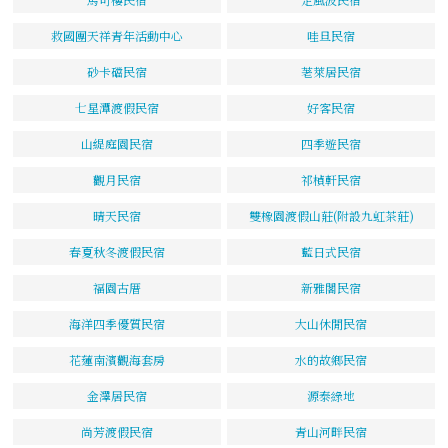
救國團天祥青年活動中心
哇旦民宿
砂卡礑民宿
荖萊居民宿
七星潭渡假民宿
好客民宿
山緹庭園民宿
四季遊民宿
觀月民宿
祁楨軒民宿
晴天民宿
雙橡園渡假山莊(附設九虹茶莊)
春夏秋冬渡假民宿
藍日式民宿
福園古厝
新雅閣民宿
海洋四季優質民宿
大山休閒民宿
花蓮南濱觀海套房
水的故鄉民宿
金澤居民宿
源泰綠地
尚芳渡假民宿
青山河畔民宿