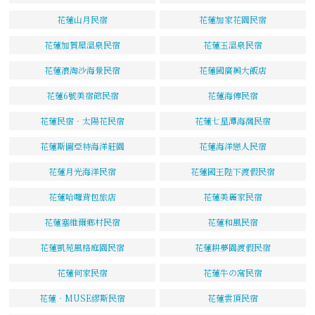
花蓮山月民宿
花蓮加家花園民宿
花蓮加賀屋溫泉民宿
花蓮玉溫泉民宿
花蓮浪淘沙海景民宿
花蓮國廣興大飯店
花蓮6號美宿館民宿
花蓮海傳民宿
花蓮民宿‧太陽花民宿
花蓮七星潭海灣民宿
花蓮斯圖亞特海洋莊園
花蓮海洋戀人民宿
花蓮月光海洋民宿
花蓮國王陛下渡假民宿
花蓮哈囉背包旅店
花蓮美麗家民宿
花蓮塞維爾鄉村民宿
花蓮和風民宿
花蓮凱苑風格庭園民宿
花蓮耕夢園渡假民宿
花蓮何家民宿
花蓮牛の窩民宿
花蓮‧MUSE繆斯民宿
花蓮雲頂民宿