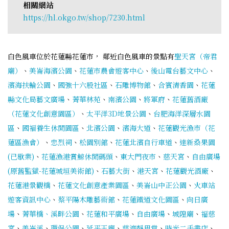
相關網站
https://hl.okgo.tw/shop/7230.html
白色風車位於花蓮縣花蓮市， 鄰近白色風車的景點有
聖天宮（帝君
廟）
、
美崙海濱公園
、
花蓮市農會遊客中心
、
後山電台藝文中心
、
濱海扶輪公園
、
國強十六股社區
、
石雕博物館
、
合賓清香園
、
花蓮
縣文化局藝文廣場
、
菁華林苑
、
南濱公園
、
將軍府
、
花蓮舊酒廠
（花蓮文化創意園區）
、
太平洋3D地景公園
、
台肥海洋深層水園
區
、
國褔養生休閒園區
、
北濱公園
、
濱海大道
、
花蓮觀光漁市（花
蓮區漁會）
、
忠烈祠
、
松園別館
、
花蓮北濱自行車道
、
達新桑果園
(已歇業)
、
花蓮漁港賞鯨休閒碼頭
、
東大門夜市
、
慈天宮
、
自由廣場
(原舊監獄-花蓮城垣美術館)
、
石藝大街
、
港天宮
、
花蓮觀光酒廠
、
花蓮港景觀橋
、
花蓮文化創意產業園區
、
美崙山中正公園
、
火車站
遊客資訊中心
、
蔡平陽木雕藝術館
、
花蓮鐵道文化園區
、
向日廣
場
、
菁華橋、溪畔公園
、
花蓮和平廣場
、
自由廣場
、
城隍廟
、
福慈
宮
、
美崙溪
、
環保公園
、
延平王廟
、
慈濟靜思堂
、
時光二手書店
、