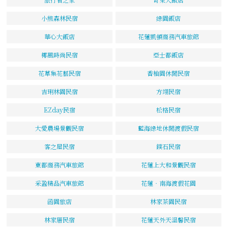
小熊森林民宿
綠園飯店
華心大飯店
花蓮凱頓商務汽車旅館
椰風時尚民宿
亞士都飯店
花草集花藝民宿
香柚園休閒民宿
吉琍林園民宿
方翊民宿
EZday民宿
松格民宿
大愛農場景觀民宿
藍海綠地休閒渡假民宿
客之屋民宿
鏷石民宿
東都商務汽車旅館
花蓮上大和景觀民宿
采盈精品汽車旅館
花蓮‧南海渡假花園
函園旅店
林家茶園民宿
林家厝民宿
花蓮天外天溫馨民宿