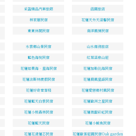
采盈精品汽車旅館
函園旅店
林家厝民宿
花蓮天外天溫馨民宿
東東休閒民宿
南洋風情民宿
水雲鄉山景民宿
山水商務旅店
藍色海悅民宿
紅葉溫泉山莊
花蓮如果海．星海民宿
花蓮加勒比海民宿
花蓮法斯特渡假民宿
花蓮晨風星語民宿
花蓮好奇堂客棧
花蓮愛戀鄉村風民宿
花蓮藍天白雲民宿
花蓮歐洲之星民宿
花蓮小熊森林民宿
花蓮微甜彩虹民宿
花蓮藍天民宿
花蓮小鯨魚民宿
花蓮花漾蓮芯民宿
花蓮歐客莊園民宿Oak garden