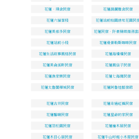
花蓮‧璞舍民宿
花蓮洄瀾雅舍民宿
花蓮六福客棧
花蓮站前柏園綠地花園民
花蓮美那多民宿
花蓮民宿．阡豪精緻商務套
花蓮站前小棧
花蓮曼普勒斯咖啡民宿
花蓮生活故事風格民宿
花蓮海邊邊民宿
花蓮美侖溪畔民宿
花蓮風信子民宿
花蓮漁家樂民宿
花蓮七海灣民宿
花蓮太魯閣樺城民宿
花蓮阿魯娃藝宿館
花蓮古井民宿
花蓮走過虹橋民宿
花蓮馨晴民宿
花蓮星爺的家民宿
花蓮羽松園民宿
花蓮檜木居民宿
花蓮木目心居民宿
花蓮牛山呼庭小木屋民宿