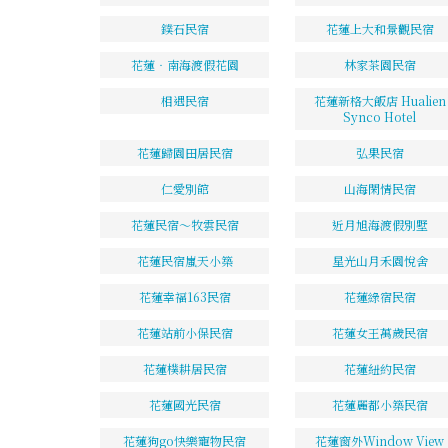
鏷石民宿
花蓮上大和景觀民宿
花蓮‧南海渡假花園
林家茶園民宿
相遇民宿
花蓮新格大飯店 Hualien
Synco Hotel
花蓮歸園田居民宿
弘果民宿
仁愛別館
山海閑情民宿
花蓮民宿～牧雲民宿
近月旭海渡假別墅
花蓮民宿嵐天小築
星光山月禾園悅舍
花蓮幸福163民宿
花蓮綠宿民宿
花蓮站前小保民宿
花蓮女王萬歲民宿
花蓮樸耕居民宿
花蓮紐約民宿
花蓮國光民宿
花蓮麗都小築民宿
花蓮狗go快樂寵物民宿
花蓮窗外Window View