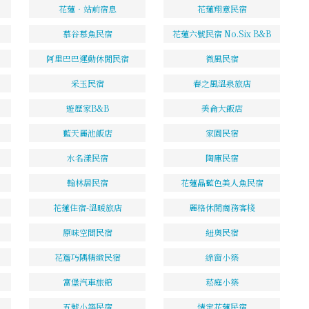
花蓮‧站前宿息
花蓮翔意民宿
慕谷慕魚民宿
花蓮六號民宿 No.Six B&B
阿里巴巴運動休閒民宿
微風民宿
采玉民宿
春之風溫泉旅店
遊歷家B&B
美侖大飯店
藍天麗池飯店
家園民宿
水名漾民宿
陶庫民宿
翰林居民宿
花蓮晶藍色美人魚民宿
花蓮住宿-溫暖旅店
麗格休閒商務客棧
原味空間民宿
紐奧民宿
花簷巧隅精緻民宿
綠窗小築
富堡汽車旅館
菘庭小築
五號小築民宿
情定花蓮民宿