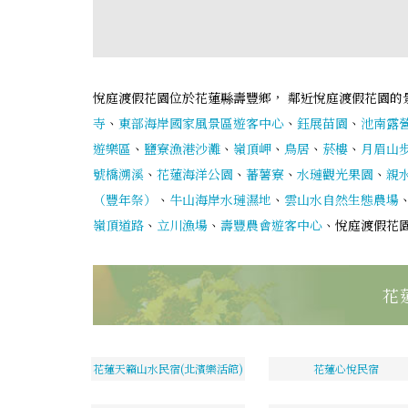
悅庭渡假花園位於花蓮縣壽豐鄉， 鄰近悅庭渡假花園的
寺
、
東部海岸國家風景區遊客中心
、
鈺展苗園
、
池南露營
遊樂區
、
鹽寮漁港沙灘
、
嶺頂岬
、
鳥居
、
菸樓
、
月眉山
號橋溯溪
、
花蓮海洋公園
、
蕃薯寮
、
水璉觀光果園
、
親
（豐年祭）
、
牛山海岸水璉濕地
、
雲山水自然生態農場
嶺頂道路
、
立川漁場
、
壽豐農會遊客中心
、悅庭渡假花
花
花蓮天籟山水民宿(北濱樂活館)
花蓮心悅民宿