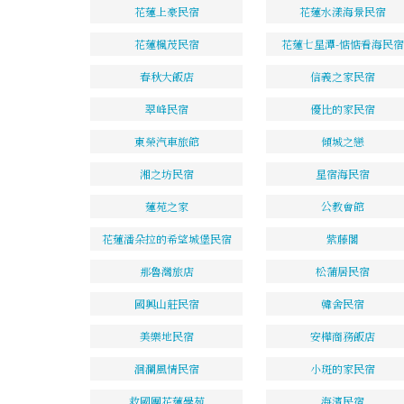
花蓮上豪民宿
花蓮水漾海景民宿
花蓮楓茂民宿
花蓮七星潭-惦惦看海民宿
春秋大飯店
信義之家民宿
翠峰民宿
優比的家民宿
東榮汽車旅館
傾城之戀
湘之坊民宿
星宿海民宿
蓮苑之家
公教會館
花蓮潘朵拉的希望城堡民宿
紫藤閣
那魯灣旅店
松蒲居民宿
國興山莊民宿
韓舍民宿
美樂地民宿
安樺商務飯店
洄瀾風情民宿
小斑的家民宿
救國團花蓮學苑
海濱民宿