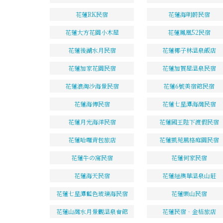
花蓮RK民宿
花蓮海明蔚民宿
花蓮大方花園小木屋
花蓮鳳凰52民宿
花蓮後湖水月民宿
花蓮椰子林溫泉飯店
花蓮加家花園民宿
花蓮加賀屋溫泉民宿
花蓮浪淘沙海景民宿
花蓮6號美宿館民宿
花蓮海傳民宿
花蓮七星潭海灣民宿
花蓮月光海洋民宿
花蓮國王陛下渡假民宿
花蓮哈囉背包旅店
花蓮凱苑風格庭園民宿
花蓮牛の窩民宿
花蓮何家民宿
花蓮海天民宿
花蓮紐澳華溫泉山莊
花蓮七星潭藍色玻璃海民宿
花蓮樂山民宿
花蓮山灣水月景觀溫泉會館
花蓮民宿．金桔旅店