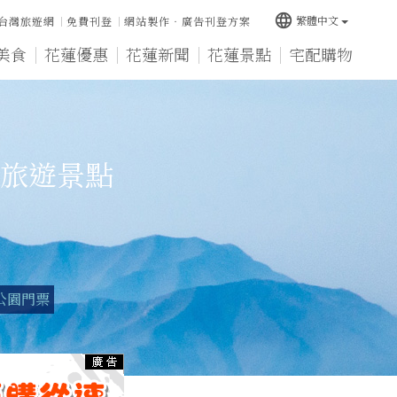
language
繁體中文
台灣旅遊網
免費刊登
網站製作‧廣告刊登方案
美食
花蓮優惠
花蓮新聞
花蓮景點
宅配購物
旅遊景點
公園門票