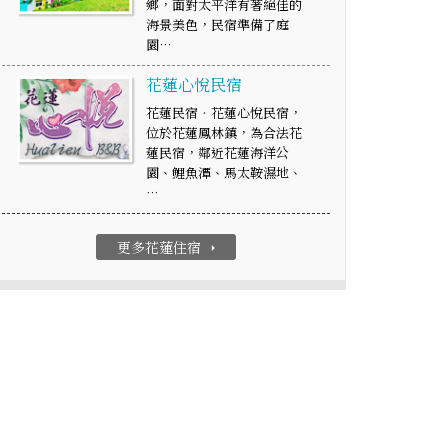
鄉，面對太平洋有著絕佳的
海景美色，民宿準備了庭
園…
花蓮心悅民宿
花蓮民宿‧花蓮心悅民宿，
位於花蓮鳳林鎮，為合法花
蓮民宿，鄰近花蓮海洋公
園、鯉魚潭、馬太鞍濕地、
…
更多花蓮住宿
arrow_right