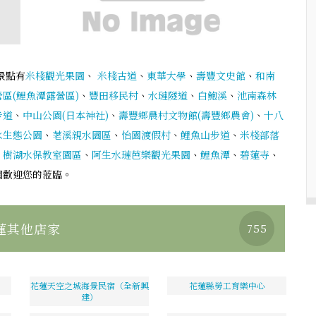
景點有
米棧觀光果園
、
米棧古道
、
東華大學
、
壽豐文史館
、
和南
區(鯉魚潭露營區)
、
豐田移民村
、
水璉隧道
、
白鮑溪
、
池南森林
步道
、
中山公園(日本神社)
、
壽豐鄉農村文物館(壽豐鄉農會)
、
十八
水生態公園
、
荖溪親水園區
、
怡園渡假村
、
鯉魚山步道
、
米棧部落
、
樹湖水保教室園區
、
阿生水璉芭樂觀光果園
、
鯉魚潭
、
碧蓮寺
、
園歡迎您的蒞臨。
蓮其他店家
755
花蓮天空之城海景民宿（全新興
花蓮縣勞工育樂中心
建）