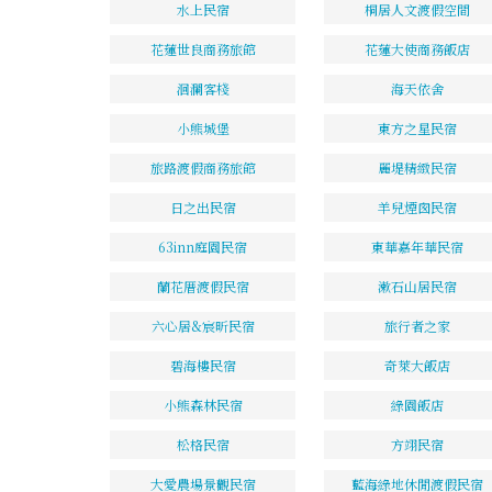
水上民宿
桐居人文渡假空間
花蓮世良商務旅館
花蓮大使商務飯店
洄瀾客棧
海天依舍
小熊城堡
東方之星民宿
旅路渡假商務旅館
麗堤精緻民宿
日之出民宿
羊兒煙囪民宿
63inn庭園民宿
東華嘉年華民宿
蘭花厝渡假民宿
漱石山居民宿
六心居&宸昕民宿
旅行者之家
碧海樓民宿
奇萊大飯店
小熊森林民宿
綠園飯店
松格民宿
方翊民宿
大愛農場景觀民宿
藍海綠地休閒渡假民宿