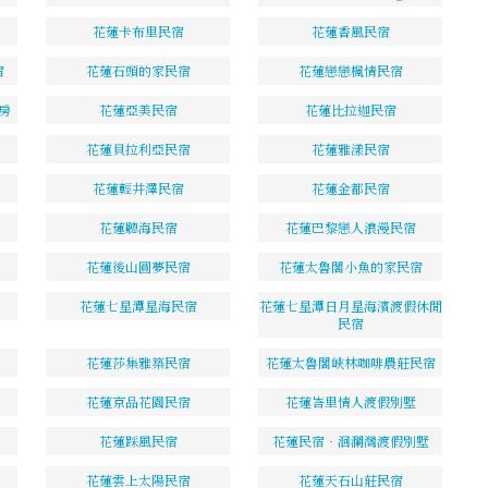
花蓮卡布里民宿
花蓮香風民宿
宿
花蓮石頭的家民宿
花蓮戀戀楓情民宿
房
花蓮亞美民宿
花蓮比拉迦民宿
花蓮貝拉利亞民宿
花蓮雅漾民宿
花蓮輕井澤民宿
花蓮金都民宿
花蓮聽海民宿
花蓮巴黎戀人浪漫民宿
花蓮後山圓夢民宿
花蓮太魯閣小魚的家民宿
花蓮七星潭星海民宿
花蓮七星潭日月星海濱渡假休閒
民宿
花蓮莎集雅築民宿
花蓮太魯閣峽林咖啡農莊民宿
花蓮京品花園民宿
花蓮峇里情人渡假別墅
花蓮踩風民宿
花蓮民宿‧洄瀾灣渡假別墅
花蓮雲上太陽民宿
花蓮天石山莊民宿