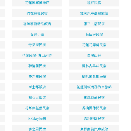
花蓮國軍英雄館
種籽民宿
約在這裡民宿
雅筑汽車商務旅館
喜臻藝術精品飯店
張三ㄟ厝民宿
春綠小築
花田厝民宿
奇萊亞民宿
花蓮花弄房民宿
花蓮民宿- 青山河畔
白陽山莊
聽濤閣民宿
鳳林古早味民宿
夢之鄉民宿
掃叭頂景觀民宿
亞士都飯店
花蓮凱頓商務汽車旅館
華心大飯店
椰風時尚民宿
花草集花藝民宿
香柚園休閒民宿
EZday民宿
吉琍林園民宿
客之屋民宿
東都商務汽車旅館