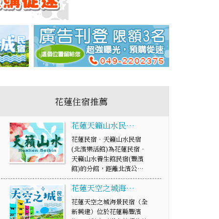
花蓮住宿推薦
花蓮天籟山水民…
花蓮民宿‧天籟山水民宿
(北濱樂活館)為花蓮民宿‧
天籟山水養生館民宿(豐濱
館)的分館，距離北濱公…
花蓮天空之城海…
花蓮天空之城海景民宿（全
新興建）位於花蓮縣豐濱