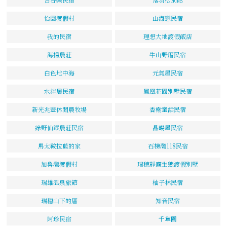
怡園渡假村
山海戀民宿
我的民宿
理想大地渡假飯店
海揚農莊
牛山野厝民宿
白色地中海
元氣屋民宿
水泮居民宿
鳳凰花園別墅民宿
新光兆豐休閒農牧場
香榭童話民宿
綠野仙蹤農莊民宿
晶暘屋民宿
馬太鞍拉藍的家
石梯灣118民宿
加魯灣渡假村
瑞穗靜廬生態渡假別墅
瑞雄溫泉旅館
柚子林民宿
瑞穗山下的厝
知音民宿
阿珍民宿
千草園