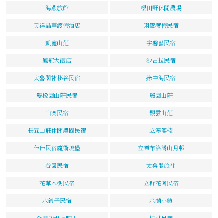
海燕旅館
櫻田野休閒農場
天祥晶華渡假酒店
翔廬渡假民宿
凱鑫山莊
宇馨藝民宿
鳳冠大飯店
沙古拉民宿
太魯閣神秘谷民宿
綠中海民宿
雙橡園山莊民宿
麗園山莊
山寨民宿
觀雲山莊
長霖山莊休閒農園民宿
立霧客棧
佳佳民宿魔術城堡
立德布洛灣山月邨
谷園民宿
太魯閣旅社
花草木樹民宿
立群花園民宿
水鈴子民宿
米蘭小鎮
全豐牧場七腳川
桂林民宿