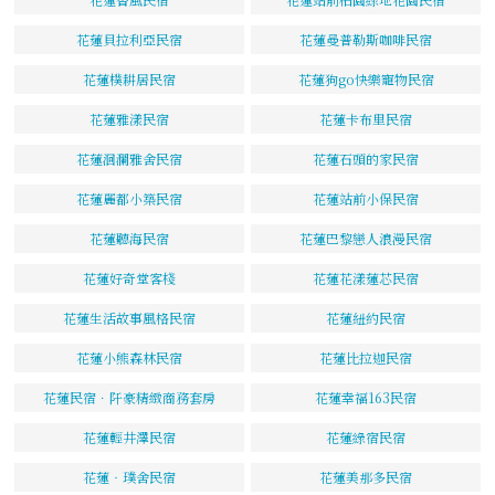
花蓮貝拉利亞民宿
花蓮曼普勒斯咖啡民宿
花蓮樸耕居民宿
花蓮狗go快樂寵物民宿
花蓮雅漾民宿
花蓮卡布里民宿
花蓮洄瀾雅舍民宿
花蓮石頭的家民宿
花蓮麗都小築民宿
花蓮站前小保民宿
花蓮聽海民宿
花蓮巴黎戀人浪漫民宿
花蓮好奇堂客棧
花蓮花漾蓮芯民宿
花蓮生活故事風格民宿
花蓮紐約民宿
花蓮小熊森林民宿
花蓮比拉迦民宿
花蓮民宿．阡豪精緻商務套房
花蓮幸福163民宿
花蓮輕井澤民宿
花蓮綠宿民宿
花蓮‧璞舍民宿
花蓮美那多民宿