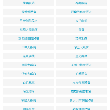
龍興賓館
看海飯店
曾媽媽民宿
冠倫汽車大飯店
雲天別館民宿
逸祥山莊
敦煌之旅民宿
雲宿
彭老師田園民宿
茂榮別館
三德大飯店
華王大飯店
花東客棧
星光海岸
富國大飯店
花蓮中信大飯店
岱怡大飯店
伯爵民宿
白色風車
來來我家民宿
陽光海岸
瑛瑛的秘密花園
福隆大飯店
雲水小築市區民宿
和平民宿
荷楓雅築民宿