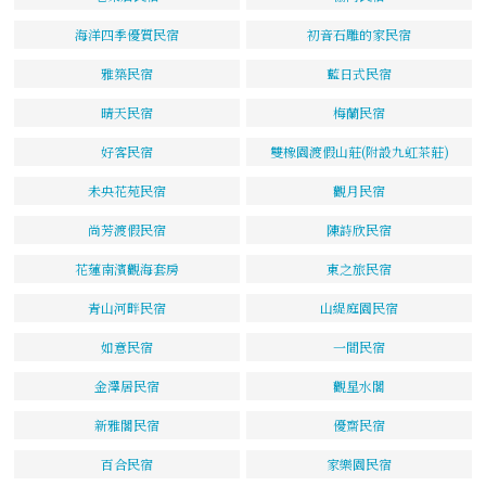
海洋四季優質民宿
初音石雕的家民宿
雅築民宿
藍日式民宿
晴天民宿
梅蘭民宿
好客民宿
雙橡園渡假山莊(附設九虹茶莊)
未央花苑民宿
觀月民宿
尚芳渡假民宿
陳詩欣民宿
花蓮南濱觀海套房
東之旅民宿
青山河畔民宿
山緹庭園民宿
如意民宿
一間民宿
金澤居民宿
觀星水閣
新雅閣民宿
優齋民宿
百合民宿
家樂園民宿