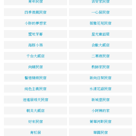
青年民宿
吉安家民宿
四季微風民宿
一心居民宿
小胖的夢想家
薇雅花苑民宿
聖地牙哥
星光童話屋
海豚小築
合歡大飯店
千台大飯店
二草緣民宿
向晴民宿
教師家民宿
馨憶精緻民宿
新向日葵民宿
純色主義民宿
水漾花語民宿
逍遙居透天民宿
新城堡民宿
朝北大飯店
小阿姨的家
好來民宿
菁華河畔民宿
青松居
華園民宿