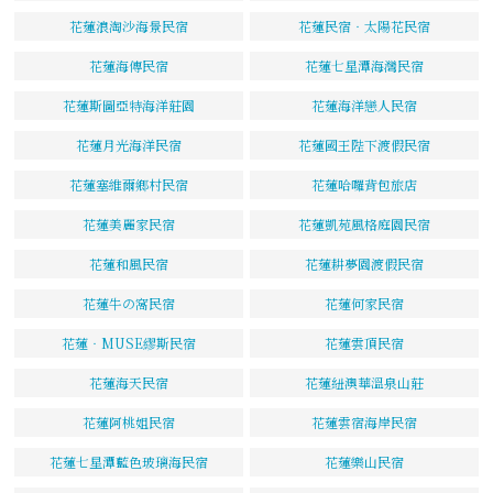
花蓮浪淘沙海景民宿
花蓮民宿‧太陽花民宿
花蓮海傳民宿
花蓮七星潭海灣民宿
花蓮斯圖亞特海洋莊園
花蓮海洋戀人民宿
花蓮月光海洋民宿
花蓮國王陛下渡假民宿
花蓮塞維爾鄉村民宿
花蓮哈囉背包旅店
花蓮美麗家民宿
花蓮凱苑風格庭園民宿
花蓮和風民宿
花蓮耕夢園渡假民宿
花蓮牛の窩民宿
花蓮何家民宿
花蓮‧MUSE繆斯民宿
花蓮雲頂民宿
花蓮海天民宿
花蓮紐澳華溫泉山莊
花蓮阿桃姐民宿
花蓮雲宿海岸民宿
花蓮七星潭藍色玻璃海民宿
花蓮樂山民宿