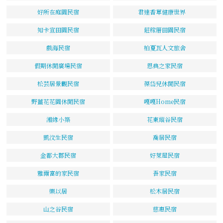
好所在庭園民宿
君達香草健康世界
知卡宣田園民宿
莊稼厝田園民宿
戲海民宿
柏夏瓦人文旅舍
假期休閒廣場民宿
恩典之家民宿
松芸居景觀民宿
葆岱兒休閒民宿
野薑花花園休閒民宿
嘎嘎Home民宿
湘緣小築
花東縱谷民宿
凱汶生民宿
喬居民宿
金都大郡民宿
好萊屋民宿
雅爾富的家民宿
吾家民宿
樂以居
松木居民宿
山之谷民宿
慈惠民宿