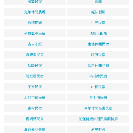
采豐民宿
晶園
光華休閒農場
魔法假期
拾穗田園
仁光民宿
荷風藍亭民宿
堡裕大飯店
吉吉小鎮
南埔休閒民宿
真善美民宿
呼吸民宿
桔園民宿
茗新休閒花園
羽庭居民宿
桃花緣民宿
平安民宿
山郡民宿
水月花都民宿
阿土伯民宿
香村民宿
南華休閒花園民宿
楊媽媽民宿
花蓮健康休閒民宿閒情居
麗敦極品美宿
河堤雅舍