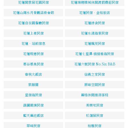
花蓮閒雲居花園民宿
花蓮瑞穗檳城休閒渡假農莊民宿
花蓮山灣水月景觀溫泉會館
花蓮民宿．金桔旅店
花蓮自在園餐廳民宿
花蓮綠舍民宿
花蓮上豪民宿
花蓮水漾海景民宿
花蓮‧站前宿息
花蓮楓茂民宿
花蓮翔意民宿
花蓮七星潭-惦惦看海民宿
慕谷慕魚民宿
花蓮六號民宿 No.Six B&B
春秋大飯店
信義之家民宿
紫藤閣
原味空間民宿
星宿海民宿
麗格休閒商務客棧
洄瀾風情民宿
美樂地民宿
藍天麗池飯店
松蒲居民宿
翠峰民宿
柏雅民宿