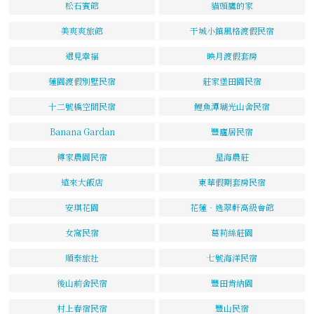
松石賓館
貓頭鷹的家
美爽爽旅館
干城小鎮風格渡假民宿
遇見幸福
映月渡假套房
蓮園渡假別墅民宿
莊家堡田園民宿
十二號橋空間民宿
鯉魚潭瑚光山舍民宿
Banana Gardan
豐廬居民宿
傅家農園民宿
星海農莊
遠來大飯店
東華假期套房民宿
安琪花園
花蓮‧逸翠軒高級會館
女窩民宿
葛莉絲莊園
順泰旅社
七號海洋民宿
後山前舍民宿
豐田肯納園
村上春宿民宿
豐山民宿