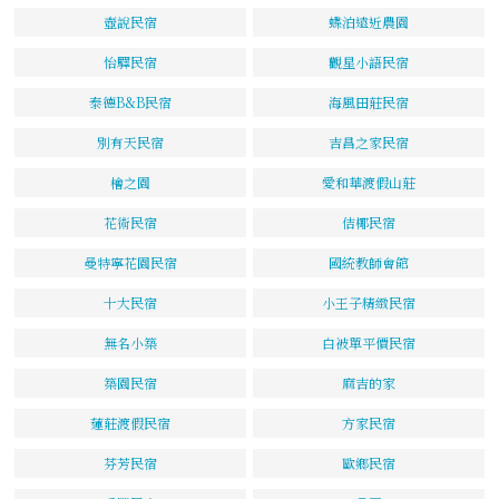
壺說民宿
蝶泊遠近農園
怡驛民宿
觀星小語民宿
泰德B&B民宿
海風田莊民宿
別有天民宿
吉昌之家民宿
檜之園
愛和華渡假山莊
花術民宿
佶椰民宿
曼特寧花園民宿
國統教師會館
十大民宿
小王子精緻民宿
無名小築
白被單平價民宿
築園民宿
麻吉的家
蓮莊渡假民宿
方家民宿
芬芳民宿
歐鄉民宿