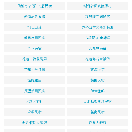
信號ㄎㄚ(腳)ㄟ厝民宿
蝴蝶谷溫泉渡假村
虎爺溫泉會館
和風陶花園民宿
旭日山莊
赤科山林家金針花園
禾風綠園民宿
古著民宿-東籬居
奇巧民宿
北九岸民宿
花蓮‧浪漫滿屋
花蓮海石生活館
花蓮‧半月灣
東海民宿
溫暖雅居
慈園民宿
長聖榮園民宿
佳佳旅館
大新大旅社
天地藝術概念民宿
禾楓民宿
花崗民宿
非凡假期大飯店
祥鼎大飯店