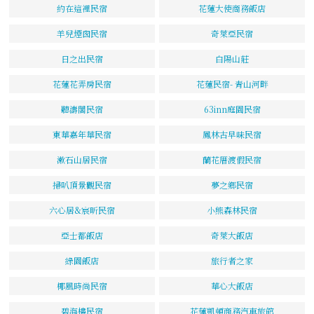
約在這裡民宿
花蓮大使商務飯店
羊兒煙囪民宿
奇萊亞民宿
日之出民宿
白陽山莊
花蓮花弄房民宿
花蓮民宿- 青山河畔
聽濤閣民宿
63inn庭園民宿
東華嘉年華民宿
鳳林古早味民宿
漱石山居民宿
蘭花厝渡假民宿
掃叭頂景觀民宿
夢之鄉民宿
六心居&宸昕民宿
小熊森林民宿
亞士都飯店
奇萊大飯店
綠園飯店
旅行者之家
椰風時尚民宿
華心大飯店
碧海樓民宿
花蓮凱頓商務汽車旅館