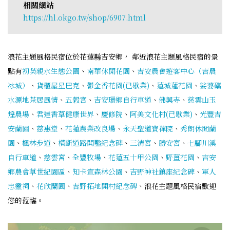
相關網站
https://hl.okgo.tw/shop/6907.html
浪花主題風格民宿位於花蓮縣吉安鄉， 鄰近浪花主題風格民宿的景
點有
初英親水生態公園
、
南華休閒花園
、
吉安農會遊客中心（吉農
冰城）
、
貨櫃屋星巴克
、
鬱金香花園(已歇業)
、
蓮城蓮花園
、
娑婆礑
水源地茶居風情
、
五榖宮
、
吉安環鄉自行車道
、
佛興寺
、
慈雲山玉
煌農場
、
君達香草健康世界
、
慶修院
、
阿美文化村(已歇業)
、
光豐吉
安蘭園
、
慈惠堂
、
花蓮農業改良場
、
永天聖道寶禪院
、
秀朗休閒蘭
園
、
楓林步道
、
橫斷道路開鑿紀念碑
、
三清宮
、
勝安宮
、
七腳川溪
自行車道
、
慈雲宮
、
全豐牧場
、
花蓮五十甲公園
、
野薑花園
、
吉安
鄉農會草世紀園區
、
知卡宣森林公園
、
吉野神社鎮座紀念碑
、
軍人
忠靈祠
、
花欣蘭園
、
吉野拓地開村紀念碑
、浪花主題風格民宿歡迎
您的蒞臨。