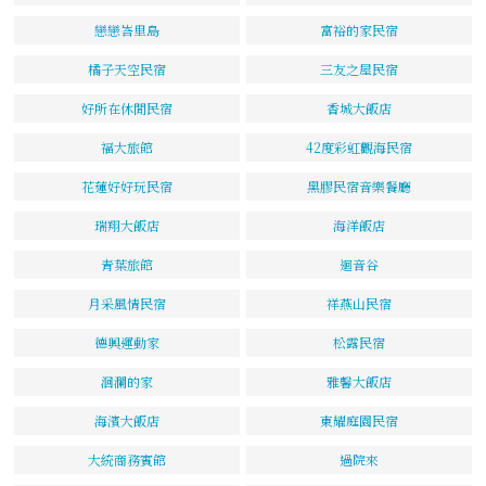
戀戀峇里島
富裕的家民宿
橘子天空民宿
三友之屋民宿
好所在休閒民宿
香城大飯店
福大旅館
42度彩虹觀海民宿
花蓮好好玩民宿
黑膠民宿音樂餐廳
瑞翔大飯店
海洋飯店
青葉旅館
迴音谷
月采風情民宿
祥燕山民宿
德興運動家
松露民宿
洄瀾的家
雅馨大飯店
海濱大飯店
東耀庭園民宿
大統商務賓館
過院來