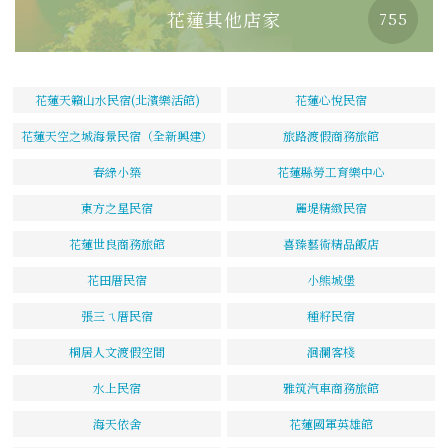
花蓮其他店家
755
花蓮天籟山水民宿(北濱樂活館)
花蓮心悅民宿
花蓮天空之城海景民宿（全新興建）
旅路渡假商務旅館
春綠小築
花蓮縣勞工育樂中心
東方之星民宿
麗堤精緻民宿
花蓮世良商務旅館
喜臻藝術精品飯店
花田厝民宿
小熊城堡
張三ㄟ厝民宿
種籽民宿
桐居人文渡假空間
洄瀾客棧
水上民宿
雅筑汽車商務旅館
海天依舍
花蓮國軍英雄館