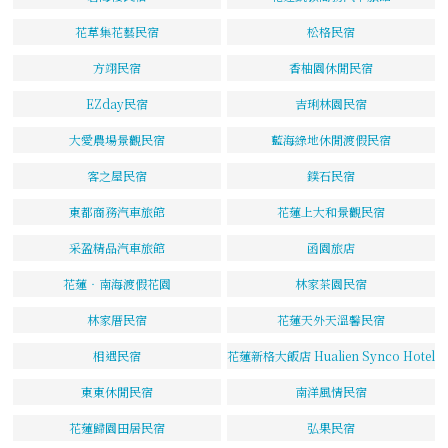
花草集花藝民宿
松格民宿
方翊民宿
香柚園休閒民宿
EZday民宿
吉琍林園民宿
大愛農場景觀民宿
藍海綠地休閒渡假民宿
客之屋民宿
鏷石民宿
東都商務汽車旅館
花蓮上大和景觀民宿
采盈精品汽車旅館
函園旅店
花蓮‧南海渡假花園
林家茶園民宿
林家厝民宿
花蓮天外天溫馨民宿
相遇民宿
花蓮新格大飯店 Hualien Synco Hotel
東東休閒民宿
南洋風情民宿
花蓮歸園田居民宿
弘果民宿