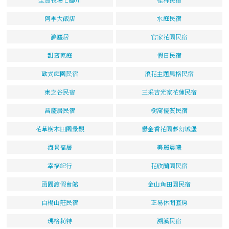
阿季大飯店
水庭民宿
滌塵居
官家花園民宿
甜蜜家庭
假日民宿
歐式庭園民宿
浪花主題風格民宿
東之谷民宿
三采吉光家花蓮民宿
昌慶居民宿
樹窩優質民宿
花草樹木田園景觀
鬱金香花園夢幻城堡
海景福居
美麗晨曦
幸福紀行
花欣蘭園民宿
函園渡假會館
金山角田園民宿
白楊山莊民宿
正易休閒套房
瑪格莉特
溯溪民宿