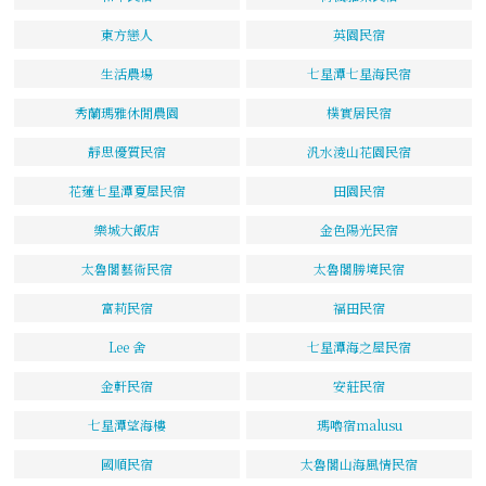
東方戀人
英園民宿
生活農場
七星潭七星海民宿
秀蘭瑪雅休閒農園
樸實居民宿
靜思優質民宿
汎水淩山花園民宿
花蓮七星潭夏屋民宿
田園民宿
樂城大飯店
金色陽光民宿
太魯閣藝術民宿
太魯閣勝境民宿
富莉民宿
福田民宿
Lee 舍
七星潭海之屋民宿
金軒民宿
安莊民宿
七星潭望海樓
瑪嚕宿malusu
國順民宿
太魯閣山海風情民宿