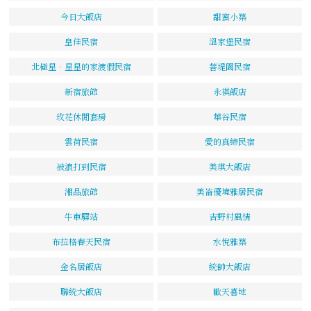
今日大飯店
甜蜜小築
皇佳民宿
溫家堡民宿
北極星．星星的家渡假民宿
菩堤園民宿
新宿旅館
永祺飯店
玫花休閒套房
華谷民宿
雲荷民宿
愛的真締民宿
被浪打到民宿
美琪大飯店
湘品旅館
美崙優境雅居民宿
牛車驛站
吉野村風情
布拉格春天民宿
水悅雅築
金名居飯店
統帥大飯店
聯統大飯店
歡天喜地