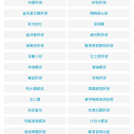
布閣民宿
阿柑民宿
雀兒喜花園民宿
陶陶居山莊
新光旅社
菩提園
臨洋港民宿
威尼斯民宿
清風苑民宿
雅巷渡假風格民宿
溫馨小棧
花之戀民宿
發達飯店
禧福飯店
童話民宿
家庭民宿
明水園飯店
霖園渡假民宿
定心閣
東岸精緻商務旅館
秘密基地
玫瑰花園民宿
亞都海景飯店
仟台大飯店
海角樂園民宿
歐景套房出租