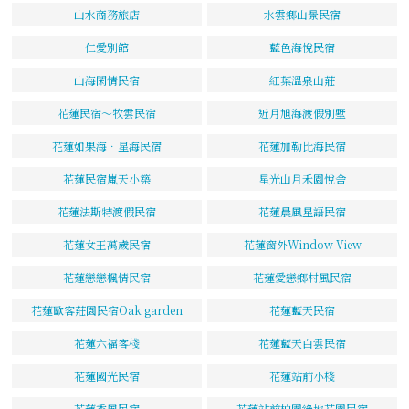
山水商務旅店
水雲鄉山景民宿
仁愛別館
藍色海悅民宿
山海閑情民宿
紅葉溫泉山莊
花蓮民宿～牧雲民宿
近月旭海渡假別墅
花蓮如果海．星海民宿
花蓮加勒比海民宿
花蓮民宿嵐天小築
星光山月禾園悅舍
花蓮法斯特渡假民宿
花蓮晨風星語民宿
花蓮女王萬歲民宿
花蓮窗外Window View
花蓮戀戀楓情民宿
花蓮愛戀鄉村風民宿
花蓮歐客莊園民宿Oak garden
花蓮藍天民宿
花蓮六福客棧
花蓮藍天白雲民宿
花蓮國光民宿
花蓮站前小棧
花蓮香風民宿
花蓮站前柏園綠地花園民宿