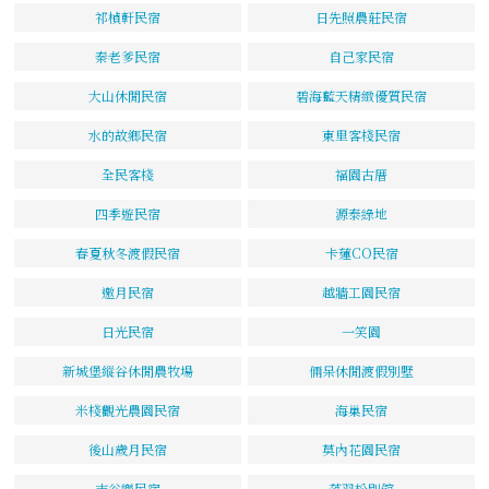
祁楨軒民宿
日先照農莊民宿
秦老爹民宿
自己家民宿
大山休閒民宿
碧海藍天精緻優質民宿
水的故鄉民宿
東里客棧民宿
全民客棧
福園古厝
四季遊民宿
源泰綠地
春夏秋冬渡假民宿
卡蓮CO民宿
邀月民宿
越牆工園民宿
日光民宿
一笑園
新城堡縱谷休閒農牧場
倆呆休閒渡假別墅
米棧觀光農園民宿
海巢民宿
後山歲月民宿
莫內花園民宿
吉谷樂民宿
落羽松別館