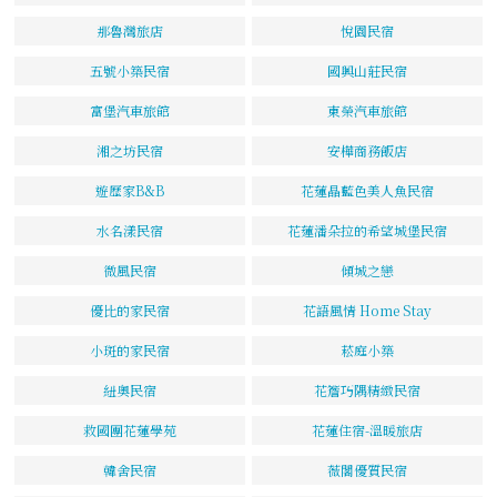
那魯灣旅店
悅園民宿
五號小築民宿
國興山莊民宿
富堡汽車旅館
東榮汽車旅館
湘之坊民宿
安樺商務飯店
遊歷家B&B
花蓮晶藍色美人魚民宿
水名漾民宿
花蓮潘朵拉的希望城堡民宿
微風民宿
傾城之戀
優比的家民宿
花語風情 Home Stay
小斑的家民宿
菘庭小築
紐奧民宿
花簷巧隅精緻民宿
救國團花蓮學苑
花蓮住宿-溫暖旅店
韓舍民宿
薇閣優質民宿