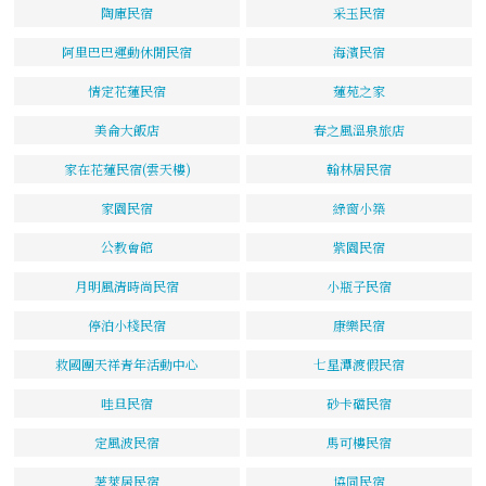
陶庫民宿
采玉民宿
阿里巴巴運動休閒民宿
海濱民宿
情定花蓮民宿
蓮苑之家
美侖大飯店
春之風溫泉旅店
家在花蓮民宿(雲天樓)
翰林居民宿
家園民宿
綠窗小築
公教會館
紫園民宿
月明風清時尚民宿
小瓶子民宿
停泊小棧民宿
康樂民宿
救國團天祥青年活動中心
七星潭渡假民宿
哇旦民宿
砂卡礑民宿
定風波民宿
馬可樓民宿
荖萊居民宿
協同民宿