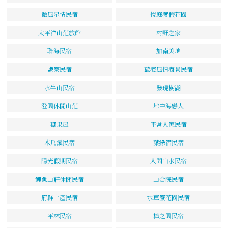
微風星情民宿
悅庭渡假花園
太平洋山莊旅館
村野之家
聆海民宿
加南美地
鹽寮民宿
藍海風情海景民宿
水牛山民宿
發現樹湖
澄園休閒山莊
地中海戀人
糖果屋
平常人家民宿
木瓜溪民宿
葉綠宿民宿
陽光假期民宿
人間山水民宿
鯉魚山莊休閒民宿
山合院民宿
府群土產民宿
水車寮花園民宿
平林民宿
樟之園民宿