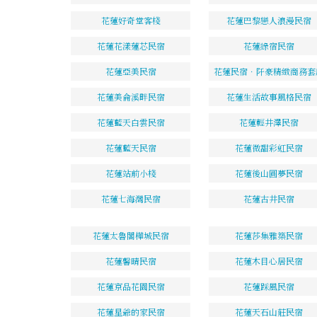
花蓮好奇堂客棧
花蓮巴黎戀人浪漫民宿
花蓮花漾蓮芯民宿
花蓮綠宿民宿
花蓮亞美民宿
花蓮民宿．阡豪精緻商務套
花蓮美侖溪畔民宿
花蓮生活故事風格民宿
花蓮藍天白雲民宿
花蓮輕井澤民宿
花蓮藍天民宿
花蓮微甜彩虹民宿
花蓮站前小棧
花蓮後山圓夢民宿
花蓮七海灣民宿
花蓮古井民宿
花蓮太魯閣樺城民宿
花蓮莎集雅築民宿
花蓮馨晴民宿
花蓮木目心居民宿
花蓮京品花園民宿
花蓮踩風民宿
花蓮星爺的家民宿
花蓮天石山莊民宿