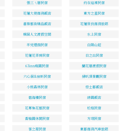
張三ㄟ厝民宿
約在這裡民宿
花蓮大使商務飯店
東方之星民宿
喜臻藝術精品飯店
花蓮世良商務旅館
桐居人文渡假空間
水上民宿
羊兒煙囪民宿
白陽山莊
花蓮花弄房民宿
日之出民宿
63inn庭園民宿
蘭花厝渡假民宿
六心居&宸昕民宿
掃叭頂景觀民宿
小熊森林民宿
亞士都飯店
碧海樓民宿
綠園飯店
花草集花藝民宿
松格民宿
香柚園休閒民宿
方翊民宿
客之屋民宿
東都商務汽車旅館