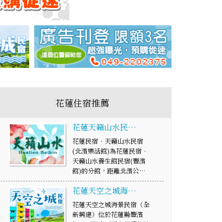
花蓮住宿推薦
花蓮天籟山水民…
花蓮民宿‧天籟山水民宿
(北濱樂活館)為花蓮民宿‧
天籟山水養生館民宿(豐濱
館)的分館，距離北濱公…
花蓮天空之城海…
花蓮天空之城海景民宿（全
新興建）位於花蓮縣豐濱