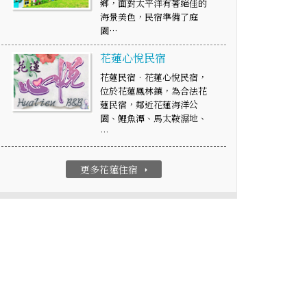
鄉，面對太平洋有著絕佳的
海景美色，民宿準備了庭
園…
花蓮心悅民宿
花蓮民宿‧花蓮心悅民宿，
位於花蓮鳳林鎮，為合法花
蓮民宿，鄰近花蓮海洋公
園、鯉魚潭、馬太鞍濕地、
…
更多花蓮住宿
arrow_right