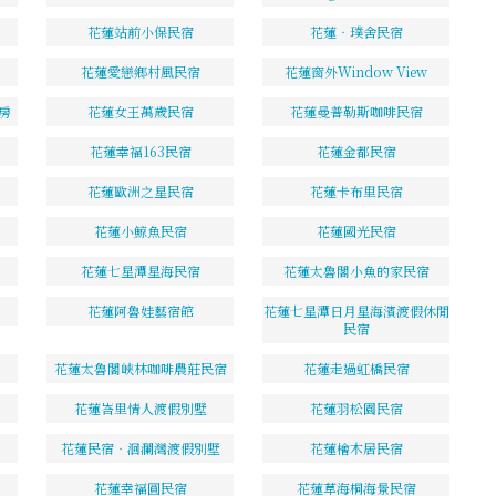
花蓮站前小保民宿
花蓮‧璞舍民宿
花蓮愛戀鄉村風民宿
花蓮窗外Window View
房
花蓮女王萬歲民宿
花蓮曼普勒斯咖啡民宿
花蓮幸福163民宿
花蓮金都民宿
花蓮歐洲之星民宿
花蓮卡布里民宿
花蓮小鯨魚民宿
花蓮國光民宿
花蓮七星潭星海民宿
花蓮太魯閣小魚的家民宿
花蓮阿魯娃藝宿館
花蓮七星潭日月星海濱渡假休閒
民宿
花蓮太魯閣峽林咖啡農莊民宿
花蓮走過虹橋民宿
花蓮峇里情人渡假別墅
花蓮羽松園民宿
花蓮民宿‧洄瀾灣渡假別墅
花蓮檜木居民宿
花蓮幸福圓民宿
花蓮草海桐海景民宿