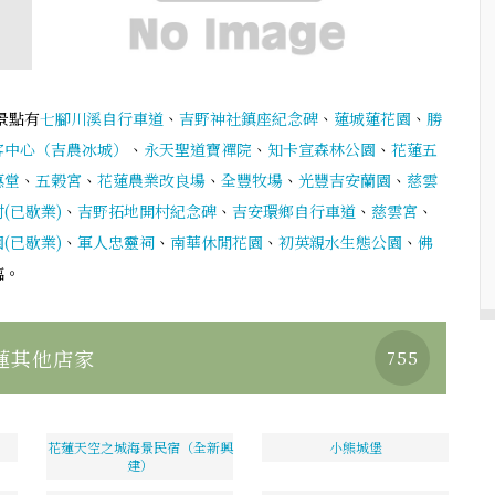
景點有
七腳川溪自行車道
、
吉野神社鎮座紀念碑
、
蓮城蓮花園
、
勝
客中心（吉農冰城）
、
永天聖道寶禪院
、
知卡宣森林公園
、
花蓮五
惠堂
、
五榖宮
、
花蓮農業改良場
、
全豐牧場
、
光豐吉安蘭園
、
慈雲
(已歇業)
、
吉野拓地開村紀念碑
、
吉安環鄉自行車道
、
慈雲宮
、
(已歇業)
、
軍人忠靈祠
、
南華休閒花園
、
初英親水生態公園
、
佛
臨。
蓮其他店家
755
花蓮天空之城海景民宿（全新興
小熊城堡
建）