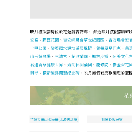
映月渡假套房位於花蓮縣吉安鄉， 鄰近映月渡假套房的
安宮
、
野薑花園
、
吉安鄉農會草世紀園區
、
吉安農會遊
十甲公園
、
娑婆礑水源地茶居風情
、
貨櫃屋星巴克
、
慈
山玉煌農場
、
三清宮
、
花欣蘭園
、
楓林步道
、
阿美文化村
君達香草健康世界
、
秀朗休閒蘭園
、
慶修院
、
鬱金香花園
興寺
、
橫斷道路開鑿紀念碑
、映月渡假套房歡迎您的蒞
花
花蓮天籟山水民宿(北濱樂活館)
花蓮心悅民宿