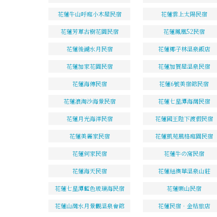
花蓮牛山呼庭小木屋民宿
花蓮雲上太陽民宿
花蓮芳草古樹花園民宿
花蓮鳳凰52民宿
花蓮後湖水月民宿
花蓮椰子林溫泉飯店
花蓮加家花園民宿
花蓮加賀屋溫泉民宿
花蓮海傳民宿
花蓮6號美宿館民宿
花蓮浪淘沙海景民宿
花蓮七星潭海灣民宿
花蓮月光海洋民宿
花蓮國王陛下渡假民宿
花蓮美麗家民宿
花蓮凱苑風格庭園民宿
花蓮何家民宿
花蓮牛の窩民宿
花蓮海天民宿
花蓮紐澳華溫泉山莊
花蓮七星潭藍色玻璃海民宿
花蓮樂山民宿
花蓮山灣水月景觀溫泉會館
花蓮民宿．金桔旅店