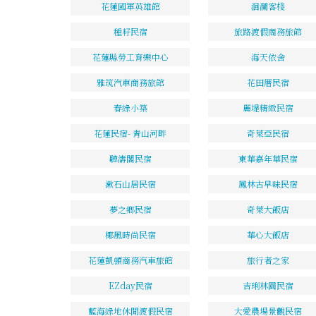
花蓮國軍英雄館
洄瀾客棧
種籽民宿
旅路渡假商務旅館
花蓮縣勞工育樂中心
海天依舍
雅筑汽車商務旅館
花田厝民宿
春綠小築
麗堤精緻民宿
花蓮民宿- 青山河畔
奇萊亞民宿
聽濤閣民宿
東華嘉年華民宿
漱石山居民宿
鳳林古早味民宿
夢之鄉民宿
奇萊大飯店
椰風時尚民宿
華心大飯店
花蓮凱頓商務汽車旅館
旅行者之家
EZday民宿
吉琍林園民宿
藍海綠地休閒渡假民宿
大愛農場景觀民宿