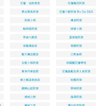
花蓮‧站前宿息
花蓮楓茂民宿
慕谷慕魚民宿
花蓮六號民宿 No.Six B&B
菘庭小築
韓舍民宿
翰林居民宿
綠窗小築
美侖大飯店
星宿海民宿
那魯灣旅店
微風民宿
藍天麗池飯店
公教會館
五號小築民宿
救國團花蓮學苑
東榮汽車旅館
花蓮晶藍色美人魚民宿
春之風溫泉旅店
柏雅民宿
國興山莊民宿
翠峰民宿
傾城之戀
海濱民宿
宿
蓮苑之家
優比的家民宿