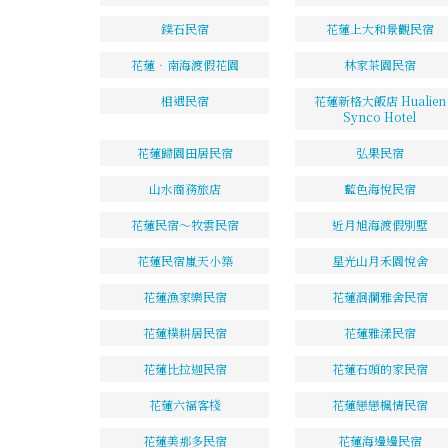
鏷石民宿
花蓮上大和景觀民宿
花蓮‧南海渡假花園
林家茶園民宿
相遇民宿
花蓮新格大飯店 Hualien
Synco Hotel
花蓮歸園田居民宿
弘果民宿
山水商務旅店
藍色海悅民宿
花蓮民宿～牧雲民宿
近月旭海渡假別墅
花蓮民宿嵐天小築
星光山月禾園悅舍
花蓮漁家樂民宿
花蓮洄瀾雅舍民宿
花蓮樸耕居民宿
花蓮雅漾民宿
花蓮比拉迦民宿
花蓮石頭的家民宿
花蓮六福客棧
花蓮戀戀楓情民宿
花蓮美那多民宿
花蓮海邊邊民宿