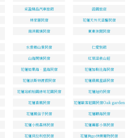
采盈精品汽車旅館
函園旅店
林家厝民宿
花蓮天外天溫馨民宿
南洋風情民宿
東東休閒民宿
水雲鄉山景民宿
仁愛別館
山海閑情民宿
紅葉溫泉山莊
花蓮如果海．星海民宿
花蓮加勒比海民宿
花蓮法斯特渡假民宿
花蓮晨風星語民宿
花蓮站前柏園綠地花園民宿
花蓮紐約民宿
花蓮香風民宿
花蓮歐客莊園民宿Oak garden
花蓮風信子民宿
花蓮聽海民宿
花蓮小熊森林民宿
花蓮麗都小築民宿
花蓮貝拉利亞民宿
花蓮狗go快樂寵物民宿