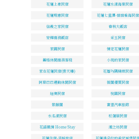
花蓮上豪民宿
花蓮水漾海景民宿
花蓮翔意民宿
花蓮七星潭-惦惦看海民宿
信義之家民宿
春秋大飯店
安樺商務飯店
采玉民宿
家園民宿
情定花蓮民宿
麗格休閒商務客棧
小斑的家民宿
家在花蓮民宿(雲天樓)
花簷巧隅精緻民宿
阿里巴巴運動休閒民宿
薇閣優質民宿
紐奧民宿
悅園民宿
紫藤閣
富堡汽車旅館
水名漾民宿
松蒲居民宿
花語風情 Home Stay
湘之坊民宿
花蓮住宿-溫暖旅店
花蓮潘朵拉的希望城堡民