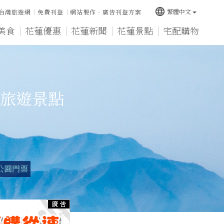
language
繁體中文
台灣旅遊網
免費刊登
網站製作‧廣告刊登方案
美食
花蓮優惠
花蓮新聞
花蓮景點
宅配購物
旅遊景點
公園門票