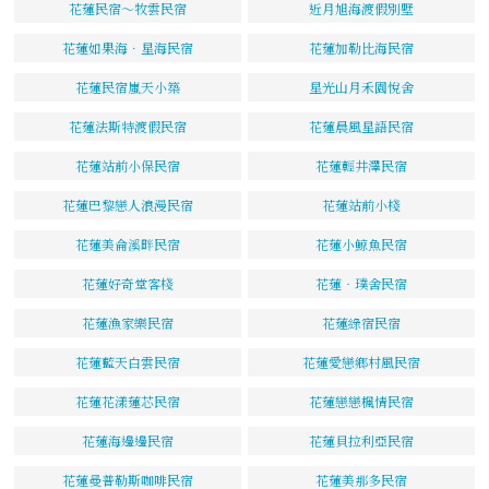
花蓮民宿～牧雲民宿
近月旭海渡假別墅
花蓮如果海．星海民宿
花蓮加勒比海民宿
花蓮民宿嵐天小築
星光山月禾園悅舍
花蓮法斯特渡假民宿
花蓮晨風星語民宿
花蓮站前小保民宿
花蓮輕井澤民宿
花蓮巴黎戀人浪漫民宿
花蓮站前小棧
花蓮美侖溪畔民宿
花蓮小鯨魚民宿
花蓮好奇堂客棧
花蓮‧璞舍民宿
花蓮漁家樂民宿
花蓮綠宿民宿
花蓮藍天白雲民宿
花蓮愛戀鄉村風民宿
花蓮花漾蓮芯民宿
花蓮戀戀楓情民宿
花蓮海邊邊民宿
花蓮貝拉利亞民宿
花蓮曼普勒斯咖啡民宿
花蓮美那多民宿