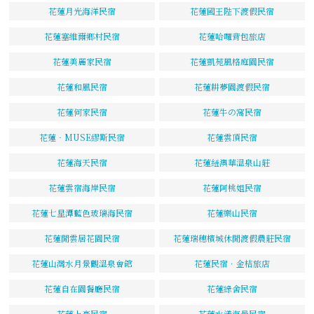
花蓮月光海洋民宿
花蓮國王陛下渡假民宿
花蓮塞維爾鄉村民宿
花蓮哈囉背包旅店
花蓮美麗家民宿
花蓮凱苑風格庭園民宿
花蓮和風民宿
花蓮耕夢園渡假民宿
花蓮何家民宿
花蓮牛の窩民宿
花蓮‧MUSE繆斯民宿
花蓮雲頂民宿
花蓮海天民宿
花蓮紐澳華溫泉山莊
花蓮雲宿海岸民宿
花蓮阿桃姐民宿
花蓮七星潭藍色玻璃海民宿
花蓮樂山民宿
花蓮閒雲居花園民宿
花蓮瑞穗檳城休閒渡假農莊民宿
花蓮山灣水月景觀溫泉會館
花蓮民宿．金桔旅店
花蓮自在園餐廳民宿
花蓮綠舍民宿
花蓮上豪民宿
花蓮水漾海景民宿