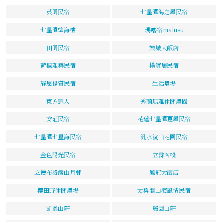
英園民宿
七星潭海之屋民宿
七星潭望海樓
瑪嚕宿malusu
田園民宿
樂城大飯店
荷楓雅築民宿
樸實居民宿
靜思優質民宿
生活農場
東方戀人
秀蘭瑪雅休閒農園
安莊民宿
花蓮七星潭夏屋民宿
七星潭七星海民宿
汎水淩山花園民宿
金色陽光民宿
立霧客棧
立德布洛灣山月邨
鳳冠大飯店
櫻田野休閒農場
太魯閣山海風情民宿
凱鑫山莊
麗園山莊