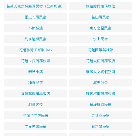
花蓮天空之城海景民宿（全新興建）
旅路渡假商務旅館
張三ㄟ厝民宿
花田厝民宿
小熊城堡
東方之星民宿
約在這裡民宿
水上民宿
花蓮縣勞工育樂中心
花蓮國軍英雄館
花蓮世良商務旅館
花蓮大使商務飯店
春綠小築
桐居人文渡假空間
種籽民宿
海天依舍
喜臻藝術精品飯店
雅筑汽車商務旅館
洄瀾客棧
麗堤精緻民宿
花蓮花弄房民宿
奇萊亞民宿
羊兒煙囪民宿
日之出民宿