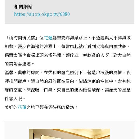
相關網站
https://shop.okgo.tw/6880
「山海閑情民宿」位
花蓮
縣吉安鄉海岸路上，不遠處與太平洋海域
相鄰，漫步在海邊的沙灘上，每當風起就可看到大海與白雲共舞，
偶爾太陽也會探出頭來湊熱鬧，讓佇立一旁欣賞的人呀！對大自然
的美驚喜連連。
溫馨、典雅的房間，在柔和的燈光照射下，營造出浪漫的風情，夜
裡推開窗戶，讓自然的風流竄在屋內，清清涼京的空氣中，含有純
靜的空氣，深深吸一口氣，幫自己的體內做個環保，讓滿天的星星
伴您入眠。
美好的
花蓮
之旅己經在等待您的造訪。