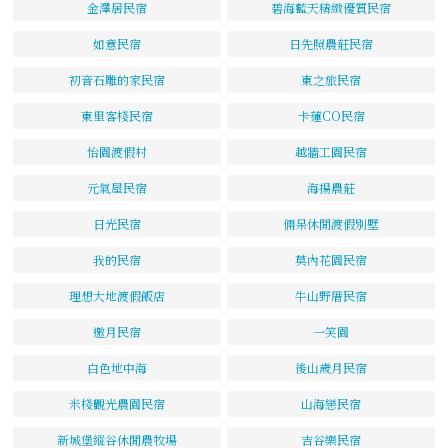
金澤居民宿
碧海藍天精緻優質民宿
如意民宿
日先照農莊民宿
初音石雕的家民宿
東之旅民宿
東里客棧民宿
卡蓮CO民宿
怡園渡假村
越牆工園民宿
元氣屋民宿
海揚農莊
日光民宿
倆呆休閒渡假別墅
我的民宿
莫內花園民宿
理想大地渡假飯店
牛山野厝民宿
邀月民宿
一笑園
白色地中海
後山歲月民宿
米棧觀光農園民宿
山海戀民宿
新城堡縱谷休閒農牧場
吉谷樂民宿