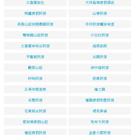
太魯閣旅社
天祥晶華渡假酒店
翔廬渡假民宿
山寨民宿
長霖山莊休閒農園民宿
佳佳民宿魔術城堡
雙橡園山莊民宿
沙古拉民宿
太魯閣神秘谷民宿
海燕旅館
宇馨藝民宿
谷園民宿
觀雲山莊
綠中海民宿
呼吸民宿
慈惠民宿
正易休閒套房
檜之園
采豐民宿
蓮園渡假別墅民宿
花東縱谷民宿
遇見幸福
愛和華渡假山莊
別有天民宿
蓮莊渡假民宿
金都大郡民宿