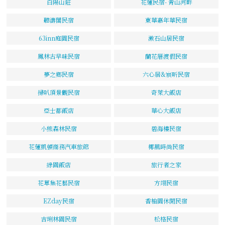
白陽山莊
花蓮民宿- 青山河畔
聽濤閣民宿
東華嘉年華民宿
63inn庭園民宿
漱石山居民宿
鳳林古早味民宿
蘭花厝渡假民宿
夢之鄉民宿
六心居&宸昕民宿
掃叭頂景觀民宿
奇萊大飯店
亞士都飯店
華心大飯店
小熊森林民宿
碧海樓民宿
花蓮凱頓商務汽車旅館
椰風時尚民宿
綠園飯店
旅行者之家
花草集花藝民宿
方翊民宿
EZday民宿
香柚園休閒民宿
吉琍林園民宿
松格民宿