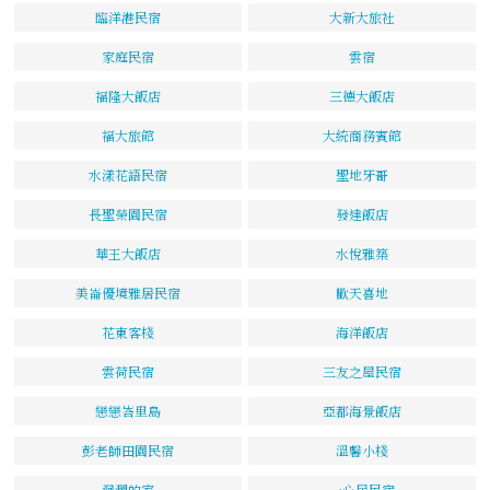
臨洋港民宿
大新大旅社
家庭民宿
雲宿
福隆大飯店
三德大飯店
福大旅館
大統商務賓館
水漾花語民宿
聖地牙哥
長聖榮園民宿
發達飯店
華王大飯店
水悅雅築
美崙優境雅居民宿
歡天喜地
花東客棧
海洋飯店
雲荷民宿
三友之屋民宿
戀戀峇里島
亞都海景飯店
彭老師田園民宿
溫馨小棧
洄瀾的家
一心居民宿