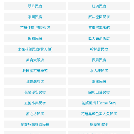
翠峰民宿
紐奧民宿
家園民宿
原味空間民宿
花蓮住宿-溫暖旅店
富堡汽車旅館
悅園民宿
藍天麗池飯店
家在花蓮民宿(雲天樓)
翰林居民宿
美侖大飯店
微風民宿
救國團花蓮學苑
水名漾民宿
那魯灣旅店
陶庫民宿
薇閣優質民宿
國興山莊民宿
五號小築民宿
花語風情 Home Stay
湘之坊民宿
花蓮晶藍色美人魚民宿
花簷巧隅精緻民宿
遊歷家B&B