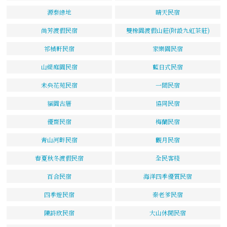
源泰綠地
晴天民宿
尚芳渡假民宿
雙橡園渡假山莊(附設九虹茶莊)
祁楨軒民宿
家樂園民宿
山緹庭園民宿
藍日式民宿
未央花苑民宿
一間民宿
福園古厝
協同民宿
優齋民宿
梅蘭民宿
青山河畔民宿
觀月民宿
春夏秋冬渡假民宿
全民客棧
百合民宿
海洋四季優質民宿
四季遊民宿
秦老爹民宿
陳詩欣民宿
大山休閒民宿