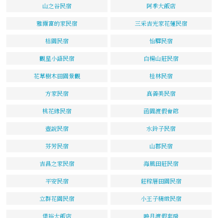
山之谷民宿
阿季大飯店
雅爾富的家民宿
三采吉光家花蓮民宿
桔園民宿
怡驛民宿
觀星小語民宿
白楊山莊民宿
花草樹木田園景觀
桂林民宿
方家民宿
真善美民宿
桃花緣民宿
函園渡假會館
壺說民宿
水鈴子民宿
芬芳民宿
山郡民宿
吉昌之家民宿
海風田莊民宿
平安民宿
莊稼厝田園民宿
立群花園民宿
小王子精緻民宿
堡裕大飯店
映月渡假套房