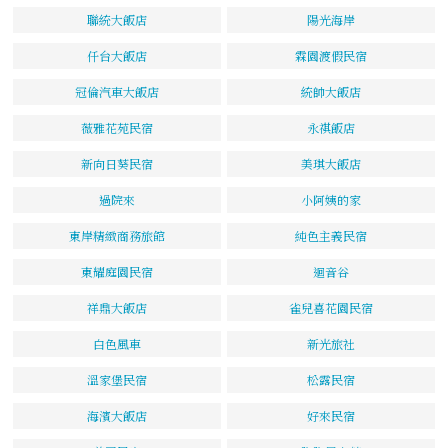
聯統大飯店
陽光海岸
仟台大飯店
霖園渡假民宿
冠倫汽車大飯店
統帥大飯店
薇雅花苑民宿
永祺飯店
新向日葵民宿
美琪大飯店
過院來
小阿姨的家
東岸精緻商務旅館
純色主義民宿
東耀庭園民宿
迴音谷
祥鼎大飯店
雀兒喜花園民宿
白色風車
新光旅社
溫家堡民宿
松露民宿
海濱大飯店
好來民宿