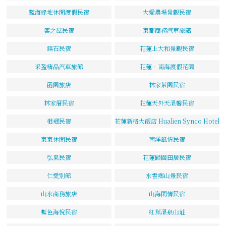
藍海綠地休閒渡假民宿
大愛農場景觀民宿
客之屋民宿
東都商務汽車旅館
鏷石民宿
花蓮上大和景觀民宿
采盈精品汽車旅館
花蓮‧南海渡假花園
函園旅店
林家茶園民宿
林家厝民宿
花蓮天外天溫馨民宿
相遇民宿
花蓮新格大飯店 Hualien Synco Hotel
東東休閒民宿
南洋風情民宿
弘果民宿
花蓮歸園田居民宿
仁愛別館
水雲鄉山景民宿
山水商務旅店
山海閑情民宿
藍色海悅民宿
紅葉溫泉山莊