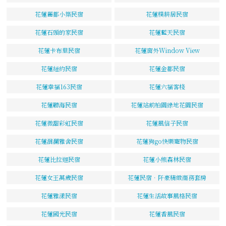
花蓮麗都小築民宿
花蓮樸耕居民宿
花蓮石頭的家民宿
花蓮藍天民宿
花蓮卡布里民宿
花蓮窗外Window View
花蓮紐約民宿
花蓮金都民宿
花蓮幸福163民宿
花蓮六福客棧
花蓮聽海民宿
花蓮站前柏園綠地花園民宿
花蓮微甜彩虹民宿
花蓮風信子民宿
花蓮洄瀾雅舍民宿
花蓮狗go快樂寵物民宿
花蓮比拉迦民宿
花蓮小熊森林民宿
花蓮女王萬歲民宿
花蓮民宿．阡豪精緻商務套房
花蓮雅漾民宿
花蓮生活故事風格民宿
花蓮國光民宿
花蓮香風民宿