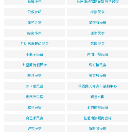
菘庭小築
花蓮潘朵拉的希望城堡民宿
公教會館
海濱民宿
蓮苑之家
星宿海民宿
綠窗小築
康樂民宿
月明風清時尚民宿
紫園民宿
小瓶子民宿
停泊小棧民宿
七星潭渡假民宿
馬可樓民宿
哇旦民宿
荖萊居民宿
砂卡礑民宿
救國團天祥青年活動中心
定風波民宿
觀星水閣
雅築民宿
水的故鄉民宿
自己家民宿
花蓮南濱觀海套房
好客民宿
新雅閣民宿