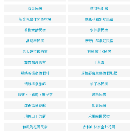
海巢民宿
落羽松別館
新光兆豐休閒農牧場
鳳凰花園別墅民宿
香榭童話民宿
水泮居民宿
晶暘屋民宿
綠野仙蹤農莊民宿
馬太鞍拉藍的家
石梯灣118民宿
加魯灣渡假村
千草園
蝴蝶谷溫泉渡假村
瑞穗靜廬生態渡假別墅
瑞雄溫泉旅館
柚子林民宿
信號ㄎㄚ(腳)ㄟ厝民宿
阿珍民宿
虎爺溫泉會館
知音民宿
瑞穗山下的厝
禾風綠園民宿
和風陶花園民宿
赤科山林家金針花園