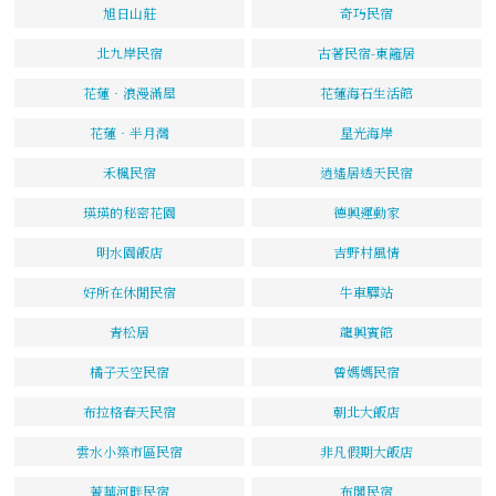
旭日山莊
奇巧民宿
北九岸民宿
古著民宿-東籬居
花蓮‧浪漫滿屋
花蓮海石生活館
花蓮‧半月灣
星光海岸
禾楓民宿
逍遙居透天民宿
瑛瑛的秘密花園
德興運動家
明水園飯店
吉野村風情
好所在休閒民宿
牛車驛站
青松居
龍興賓館
橘子天空民宿
曾媽媽民宿
布拉格春天民宿
朝北大飯店
雲水小築市區民宿
非凡假期大飯店
菁華河畔民宿
布閣民宿