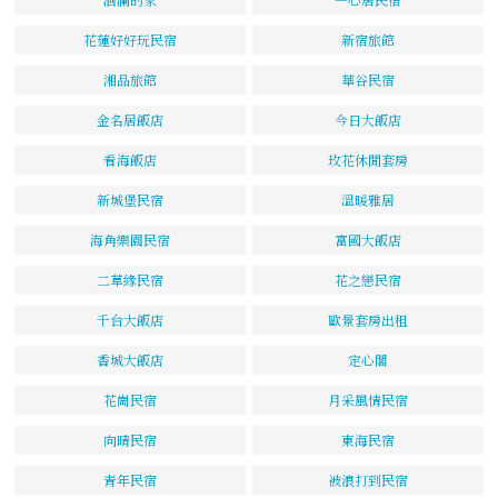
花蓮好好玩民宿
新宿旅館
湘品旅館
華谷民宿
金名居飯店
今日大飯店
看海飯店
玫花休閒套房
新城堡民宿
溫暖雅居
海角樂園民宿
富國大飯店
二草緣民宿
花之戀民宿
千台大飯店
歐景套房出租
香城大飯店
定心閣
花崗民宿
月采風情民宿
向晴民宿
東海民宿
青年民宿
被浪打到民宿