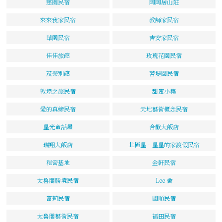
慈園民宿
陶陶居山莊
來來我家民宿
教師家民宿
華園民宿
吉安家民宿
佳佳旅館
玫瑰花園民宿
茂榮別館
菩堤園民宿
敦煌之旅民宿
甜蜜小築
愛的真締民宿
天地藝術概念民宿
星光童話屋
合歡大飯店
瑞翔大飯店
北極星．星星的家渡假民宿
秘密基地
金軒民宿
太魯閣勝境民宿
Lee 舍
富莉民宿
國順民宿
太魯閣藝術民宿
福田民宿