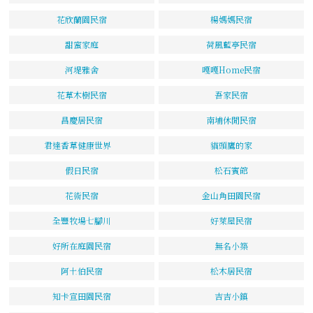
花欣蘭園民宿
楊媽媽民宿
甜蜜家庭
荷風藍亭民宿
河堤雅舍
嘎嘎Home民宿
花草木樹民宿
吾家民宿
昌慶居民宿
南埔休閒民宿
君達香草健康世界
貓頭鷹的家
假日民宿
松石賓館
花術民宿
金山角田園民宿
全豐牧場七腳川
好萊屋民宿
好所在庭園民宿
無名小築
阿土伯民宿
松木居民宿
知卡宣田園民宿
吉吉小鎮