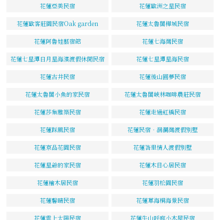
花蓮亞美民宿
花蓮歐洲之星民宿
花蓮歐客莊園民宿Oak garden
花蓮太魯閣樺城民宿
花蓮阿魯娃藝宿館
花蓮七海灣民宿
花蓮七星潭日月星海濱渡假休閒民宿
花蓮七星潭星海民宿
花蓮古井民宿
花蓮後山圓夢民宿
花蓮太魯閣小魚的家民宿
花蓮太魯閣峽林咖啡農莊民宿
花蓮莎集雅築民宿
花蓮走過虹橋民宿
花蓮踩風民宿
花蓮民宿‧洄瀾灣渡假別墅
花蓮京品花園民宿
花蓮峇里情人渡假別墅
花蓮星爺的家民宿
花蓮木目心居民宿
花蓮檜木居民宿
花蓮羽松園民宿
花蓮馨晴民宿
花蓮草海桐海景民宿
花蓮雲上太陽民宿
花蓮牛山呼庭小木屋民宿