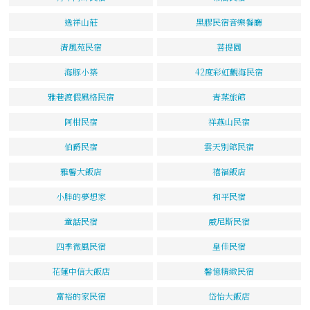
逸祥山莊
黑膠民宿音樂餐廳
清風苑民宿
菩提園
海豚小築
42度彩虹觀海民宿
雅巷渡假風格民宿
青葉旅館
阿柑民宿
祥燕山民宿
伯爵民宿
雲天別館民宿
雅馨大飯店
禧福飯店
小胖的夢想家
和平民宿
童話民宿
威尼斯民宿
四季微風民宿
皇佳民宿
花蓮中信大飯店
馨憶精緻民宿
富裕的家民宿
岱怡大飯店