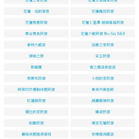
花蓮‧站前宿息
花蓮楓茂民宿
花蓮翔意民宿
花蓮七星潭-惦惦看海民宿
慕谷慕魚民宿
花蓮六號民宿 No.Six B&B
春秋大飯店
信義之家民宿
傾城之戀
采玉民宿
紫藤閣
春之風溫泉旅店
美樂地民宿
小斑的家民宿
阿里巴巴運動休閒民宿
東榮汽車旅館
松蒲居民宿
洄瀾風情民宿
優比的家民宿
韓舍民宿
柏雅民宿
情定花蓮民宿
麗格休閒商務客棧
安樺商務飯店