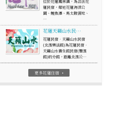
位於花蓮鳳林鎮，為合法花
蓮民宿，鄰近花蓮海洋公
園、鯉魚潭、馬太鞍濕地、
…
花蓮天籟山水民…
花蓮民宿‧天籟山水民宿
(北濱樂活館)為花蓮民宿‧
天籟山水養生館民宿(豐濱
館)的分館，距離北濱公…
更多花蓮住宿
arrow_right