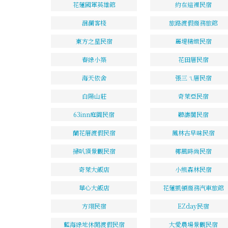
花蓮國軍英雄館
約在這裡民宿
洄瀾客棧
旅路渡假商務旅館
東方之星民宿
麗堤精緻民宿
春綠小築
花田厝民宿
海天依舍
張三ㄟ厝民宿
白陽山莊
奇萊亞民宿
63inn庭園民宿
聽濤閣民宿
蘭花厝渡假民宿
鳳林古早味民宿
掃叭頂景觀民宿
椰風時尚民宿
奇萊大飯店
小熊森林民宿
華心大飯店
花蓮凱頓商務汽車旅館
方翊民宿
EZday民宿
藍海綠地休閒渡假民宿
大愛農場景觀民宿