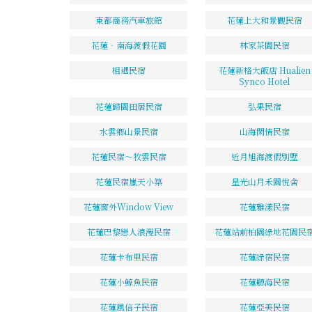
東都商務汽車旅館
花蓮上大和景觀民宿
花蓮‧南海渡假花園
林家茶園民宿
相遇民宿
花蓮新格大飯店 Hualien
Synco Hotel
花蓮歸園田居民宿
弘果民宿
水雲鄉山景民宿
山海閑情民宿
花蓮民宿～牧雲民宿
近月旭海渡假別墅
花蓮民宿嵐天小築
星光山月禾園悅舍
花蓮窗外Window View
花蓮雅漾民宿
花蓮巴黎戀人浪漫民宿
花蓮站前柏園綠地花園民
花蓮卡布里民宿
花蓮綠宿民宿
花蓮小鯨魚民宿
花蓮聽海民宿
花蓮風信子民宿
花蓮亞美民宿