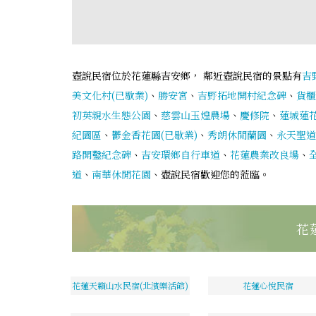
壺說民宿位於花蓮縣吉安鄉， 鄰近壺說民宿的景點有
吉
美文化村(已歇業)
、
勝安宮
、
吉野拓地開村紀念碑
、
貨櫃
初英親水生態公園
、
慈雲山玉煌農場
、
慶修院
、
蓮城蓮
紀園區
、
鬱金香花園(已歇業)
、
秀朗休閒蘭園
、
永天聖道
路開鑿紀念碑
、
吉安環鄉自行車道
、
花蓮農業改良場
、
道
、
南華休閒花園
、壺說民宿歡迎您的蒞臨。
花
花蓮天籟山水民宿(北濱樂活館)
花蓮心悅民宿