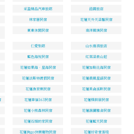
采盈精品汽車旅館
函園旅店
林家厝民宿
花蓮天外天溫馨民宿
東東休閒民宿
南洋風情民宿
仁愛別館
山水商務旅店
藍色海悅民宿
紅葉溫泉山莊
花蓮如果海．星海民宿
花蓮加勒比海民宿
花蓮法斯特渡假民宿
花蓮晨風星語民宿
花蓮漁家樂民宿
花蓮美侖溪畔民宿
宿
花蓮幸福163民宿
花蓮樸耕居民宿
花蓮小熊森林民宿
花蓮洄瀾雅舍民宿
花蓮石頭的家民宿
花蓮藍天民宿
花蓮狗go快樂寵物民宿
花蓮好奇堂客棧