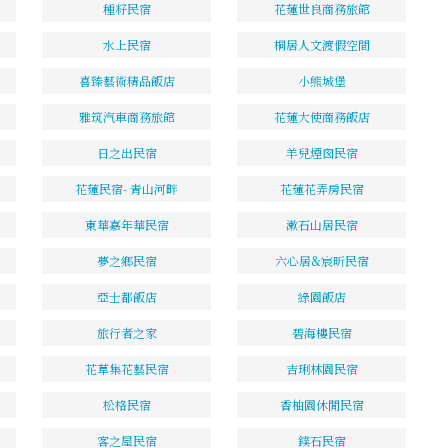
種籽民宿
花蓮世良商務旅館
水上民宿
桐居人文渡假空間
喜臻藝術精品飯店
小熊城堡
雅筑汽車商務旅館
花蓮大使商務飯店
日之出民宿
羊兒煙囪民宿
花蓮民宿- 青山河畔
花蓮花弄房民宿
東華嘉年華民宿
漱石山居民宿
夢之鄉民宿
六心居&宸昕民宿
亞士都飯店
綠園飯店
旅行者之家
碧海樓民宿
花草集花藝民宿
吉琍林園民宿
松格民宿
香柚園休閒民宿
客之屋民宿
鏷石民宿