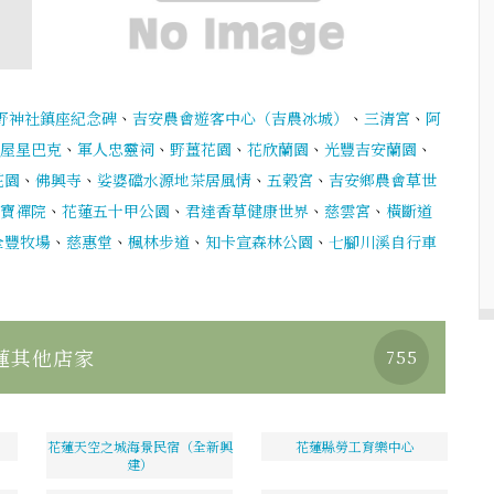
野神社鎮座紀念碑
、
吉安農會遊客中心（吉農冰城）
、
三清宮
、
阿
屋星巴克
、
軍人忠靈祠
、
野薑花園
、
花欣蘭園
、
光豐吉安蘭園
、
花園
、
佛興寺
、
娑婆礑水源地茶居風情
、
五榖宮
、
吉安鄉農會草世
寶禪院
、
花蓮五十甲公園
、
君達香草健康世界
、
慈雲宮
、
橫斷道
全豐牧場
、
慈惠堂
、
楓林步道
、
知卡宣森林公園
、
七腳川溪自行車
蓮其他店家
755
花蓮天空之城海景民宿（全新興
花蓮縣勞工育樂中心
建）