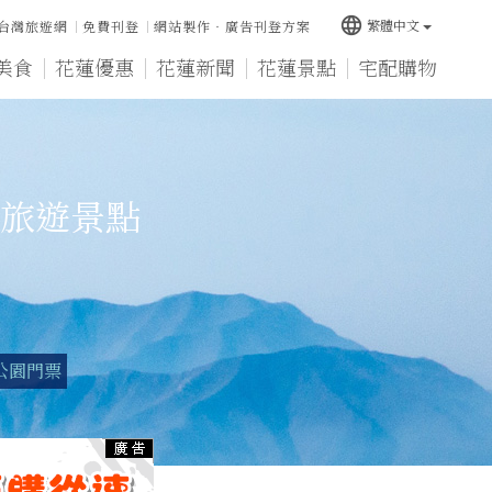
language
繁體中文
台灣旅遊網
免費刊登
網站製作‧廣告刊登方案
美食
花蓮優惠
花蓮新聞
花蓮景點
宅配購物
旅遊景點
公園門票