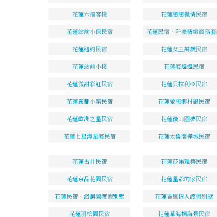
花蓮六福客棧
花蓮戀戀楓情民宿
花蓮站前小保民宿
花蓮民宿．阡豪精緻商務套
花蓮紐約民宿
花蓮女王萬歲民宿
花蓮站前小棧
花蓮海邊邊民宿
花蓮微甜彩虹民宿
花蓮貝拉利亞民宿
花蓮麗都小築民宿
花蓮愛戀鄉村風民宿
花蓮歐洲之星民宿
花蓮後山圓夢民宿
花蓮七星潭星海民宿
花蓮太魯閣樺城民宿
花蓮古井民宿
花蓮莎集雅築民宿
花蓮京品花園民宿
花蓮星爺的家民宿
花蓮民宿‧洄瀾灣渡假別墅
花蓮峇里情人渡假別墅
花蓮羽松園民宿
花蓮草海桐海景民宿