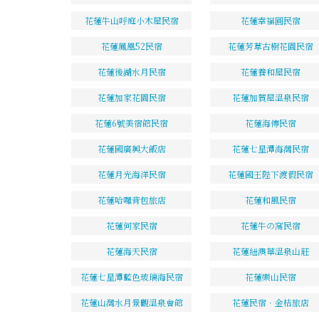
花蓮牛山呼庭小木屋民宿
花蓮幸福圓民宿
花蓮鳳凰52民宿
花蓮芳草古樹花園民宿
花蓮後湖水月民宿
花蓮養和屋民宿
花蓮加家花園民宿
花蓮加賀屋溫泉民宿
花蓮6號美宿館民宿
花蓮海傳民宿
花蓮國廣興大飯店
花蓮七星潭海灣民宿
花蓮月光海洋民宿
花蓮國王陛下渡假民宿
花蓮哈囉背包旅店
花蓮和風民宿
花蓮何家民宿
花蓮牛の窩民宿
花蓮海天民宿
花蓮紐澳華溫泉山莊
花蓮七星潭藍色玻璃海民宿
花蓮樂山民宿
花蓮山灣水月景觀溫泉會館
花蓮民宿．金桔旅店