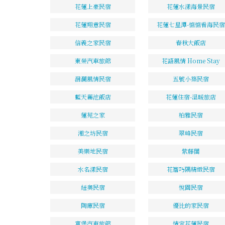
花蓮上豪民宿
花蓮水漾海景民宿
花蓮翔意民宿
花蓮七星潭-惦惦看海民宿
信義之家民宿
春秋大飯店
東榮汽車旅館
花語風情 Home Stay
洄瀾風情民宿
五號小築民宿
藍天麗池飯店
花蓮住宿-溫暖旅店
蓮苑之家
柏雅民宿
湘之坊民宿
翠峰民宿
美樂地民宿
紫藤閣
水名漾民宿
花簷巧隅精緻民宿
紐奧民宿
悅園民宿
陶庫民宿
優比的家民宿
富堡汽車旅館
情定花蓮民宿