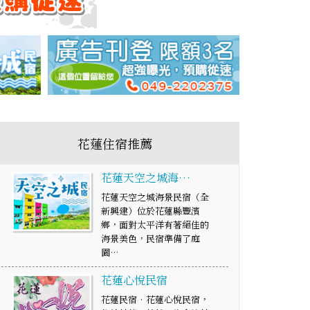
花蓮住宿推薦
花蓮天空之城海…
花蓮天空之城海景民宿（全
新興建）位於花蓮縣豐濱
鄉，面對太平洋有著絕佳的
海景美色，民宿準備了庭
園…
花蓮心悅民宿
花蓮民宿‧花蓮心悅民宿，