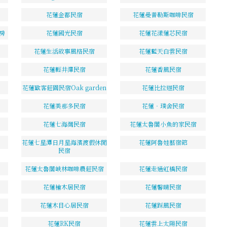
花蓮金都民宿
花蓮曼普勒斯咖啡民宿
房
花蓮國光民宿
花蓮花漾蓮芯民宿
花蓮生活故事風格民宿
花蓮藍天白雲民宿
花蓮輕井澤民宿
花蓮香風民宿
花蓮歐客莊園民宿Oak garden
花蓮比拉迦民宿
花蓮美那多民宿
花蓮‧璞舍民宿
花蓮七海灣民宿
花蓮太魯閣小魚的家民宿
花蓮七星潭日月星海濱渡假休閒
花蓮阿魯娃藝宿館
民宿
花蓮太魯閣峽林咖啡農莊民宿
花蓮走過虹橋民宿
花蓮檜木居民宿
花蓮馨晴民宿
花蓮木目心居民宿
花蓮踩風民宿
花蓮RK民宿
花蓮雲上太陽民宿