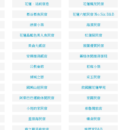
花蓮‧站前宿息
花蓮楓茂民宿
慕谷慕魚民宿
花蓮六號民宿 No.Six B&B
綠窗小築
海濱民宿
花蓮晶藍色美人魚民宿
松蒲居民宿
美侖大飯店
薇閣優質民宿
安樺商務飯店
麗格休閒商務客棧
公教會館
菘庭小築
傾城之戀
采玉民宿
國興山莊民宿
救國團花蓮學苑
阿里巴巴運動休閒民宿
家園民宿
小斑的家民宿
那魯灣旅店
星宿海民宿
韓舍民宿
春之風溫泉旅店
遊歷家B&B