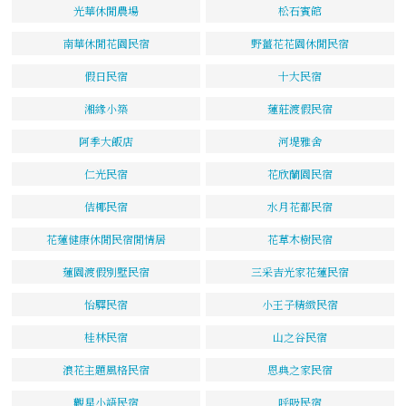
光華休閒農場
松石賓館
南華休閒花園民宿
野薑花花園休閒民宿
假日民宿
十大民宿
湘緣小築
蓮莊渡假民宿
阿季大飯店
河堤雅舍
仁光民宿
花欣蘭園民宿
佶椰民宿
水月花都民宿
花蓮健康休閒民宿閒情居
花草木樹民宿
蓮園渡假別墅民宿
三采吉光家花蓮民宿
怡驛民宿
小王子精緻民宿
桂林民宿
山之谷民宿
浪花主題風格民宿
恩典之家民宿
觀星小語民宿
呼吸民宿