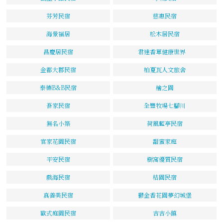
芬芳民宿
慈惠民宿
海景福居
松木居民宿
昌慶居民宿
君達香草健康世界
金都大郡民宿
柏夏瓦人文旅舍
泰德B&B民宿
檜之園
吾家民宿
全豐牧場七腳川
無名小築
荷風藍亭民宿
官家花園民宿
甜蜜家庭
平安民宿
樹窩優質民宿
戲海民宿
桔園民宿
真善美民宿
鬱金香花園夢幻城堡
歐式庭園民宿
吉吉小鎮