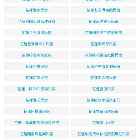
花蓮海傳民宿
花蓮七星潭海灣民宿
花蓮斯圖亞特海洋莊園
花蓮海洋戀人民宿
花蓮月光海洋民宿
花蓮國王陛下渡假民宿
花蓮塞維爾鄉村民宿
花蓮美麗家民宿
花蓮哈囉背包旅店
花蓮凱苑風格庭園民宿
花蓮和風民宿
花蓮耕夢園渡假民宿
花蓮何家民宿
花蓮牛の窩民宿
花蓮‧MUSE繆斯民宿
花蓮雲頂民宿
花蓮海天民宿
花蓮紐澳華溫泉山莊
花蓮阿桃姐民宿
花蓮雲宿海岸民宿
花蓮七星潭藍色玻璃海民宿
花蓮樂山民宿
花蓮閒雲居花園民宿
花蓮瑞穗檳城休閒渡假農莊民宿