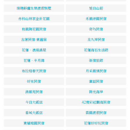
瑞穗靜廬生態渡假別墅
旭日山莊
赤科山林家金針花園
禾風綠園民宿
和風陶花園民宿
奇巧民宿
古著民宿-東籬居
北九岸民宿
花蓮‧浪漫滿屋
花蓮海石生活館
花蓮‧半月灣
新宿旅館
布拉格春天民宿
月采風情民宿
好來民宿
童話民宿
清風苑民宿
陽光海岸
今日大飯店
42度彩虹觀海民宿
香城大飯店
霖園渡假民宿
東耀庭園民宿
花蓮好好玩民宿