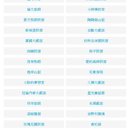
福大旅館
小阿姨的家
雲天別館民宿
陶陶居山莊
新城堡民宿
合歡大飯店
富國大飯店
好所在休閒民宿
向晴民宿
和平民宿
茂榮別館
愛的真締民宿
逸祥山莊
花東客棧
小胖的夢想家
三德大飯店
冠倫汽車大飯店
星光童話屋
佳佳旅館
永祺飯店
溫暖雅居
吉野村風情
玫瑰花園民宿
青松居