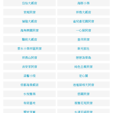
岱怡大飯店
海豚小築
家庭民宿
祥鼎大飯店
福隆大飯店
雀兒喜花園民宿
海角樂園民宿
一心居民宿
聯統大飯店
皇佳民宿
雲水小築市區民宿
新光旅社
祥燕山民宿
戀戀峇里島
吉安家民宿
純色主義民宿
溫馨小棧
定心閣
亞都海景飯店
逍遙居透天民宿
水悅雅築
慈園民宿
秘密基地
薇雅花苑民宿
聖地牙哥
水漾花語民宿