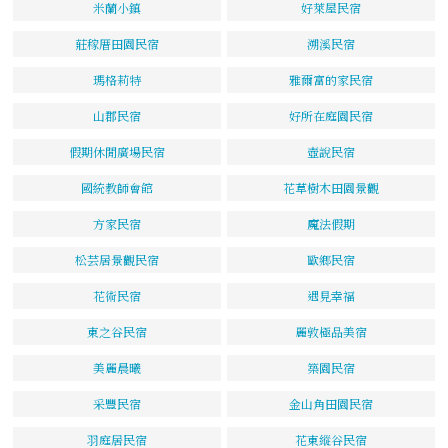
米蘭小鎮
好萊屋民宿
莊稼厝田園民宿
溯溪民宿
瑪格莉特
雅爾富的家民宿
山郡民宿
好所在庭園民宿
假期休閒廣場民宿
壺說民宿
國統教師會館
花草樹木田園景觀
方家民宿
魔法假期
松芸居景觀民宿
歐鄉民宿
花術民宿
遇見幸福
東之谷民宿
麗敦極品美宿
美麗晨曦
築園民宿
采豐民宿
金山角田園民宿
羽庭居民宿
花東縱谷民宿