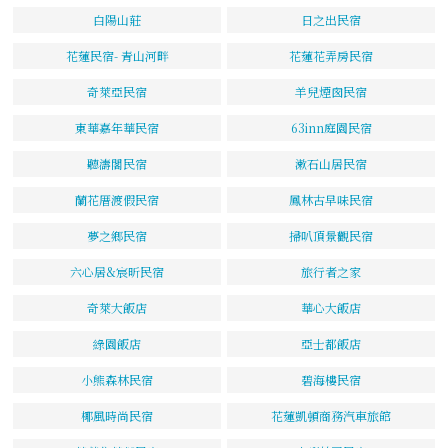
白陽山莊
日之出民宿
花蓮民宿- 青山河畔
花蓮花弄房民宿
奇萊亞民宿
羊兒煙囪民宿
東華嘉年華民宿
63inn庭園民宿
聽濤閣民宿
漱石山居民宿
蘭花厝渡假民宿
鳳林古早味民宿
夢之鄉民宿
掃叭頂景觀民宿
六心居&宸昕民宿
旅行者之家
奇萊大飯店
華心大飯店
綠園飯店
亞士都飯店
小熊森林民宿
碧海樓民宿
椰風時尚民宿
花蓮凱頓商務汽車旅館