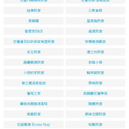
紐奧民宿
公教會館
紫藤閣
星宿海民宿
遊歷家B&B
海濱民宿
花蓮潘朵拉的希望城堡民宿
安樺商務飯店
采玉民宿
湘之坊民宿
洄瀾風情民宿
菘庭小築
小斑的家民宿
翰林居民宿
春之風溫泉旅店
翠峰民宿
蓮苑之家
救國團花蓮學苑
麗格休閒商務客棧
陶庫民宿
微風民宿
原味空間民宿
花語風情 Home Stay
柏雅民宿