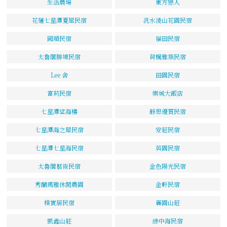
生活農場
東方戀人
花蓮七星潭夏屋民宿
汎水淩山花園民宿
國順民宿
福田民宿
太魯閣勝境民宿
荷楓雅築民宿
Lee 舍
田園民宿
富莉民宿
樂城大飯店
七星潭望海樓
靜思優質民宿
七星潭海之屋民宿
安莊民宿
七星潭七星海民宿
英園民宿
太魯閣藝術民宿
金色陽光民宿
秀蘭瑪雅休閒農園
金軒民宿
樸實居民宿
麗園山莊
凱鑫山莊
綠中海民宿