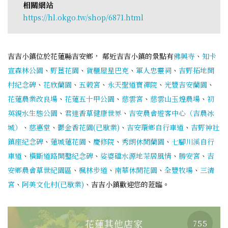
相關網站
https://hl.okgo.tw/shop/6871.html
吉吉小鎮位於花蓮縣吉安鄉， 鄰近吉吉小鎮的景點有
佛興寺
、
知卡
宣森林公園
、
野薑花園
、
貨櫃屋星巴克
、
軍人忠靈祠
、
吉野拓地開
村紀念碑
、
花欣蘭園
、
五榖宮
、
永天聖道寶禪院
、
光豐吉安蘭園
、
花蓮農業改良場
、
花蓮五十甲公園
、
慈雲宮
、
慈雲山玉煌農場
、
初
英親水生態公園
、
君達香草健康世界
、
吉安農會遊客中心（吉農冰
城）
、
慈惠堂
、
鬱金香花園(已歇業)
、
吉安環鄉自行車道
、
吉野神社
鎮座紀念碑
、
蓮城蓮花園
、
慶修院
、
秀朗休閒蘭園
、
七腳川溪自行
車道
、
橫斷道路開鑿紀念碑
、
娑婆礑水源地茶居風情
、
勝安宮
、
吉
安鄉農會草世紀園區
、
楓林步道
、
南華休閒花園
、
全豐牧場
、
三清
宮
、
阿美文化村(已歇業)
、吉吉小鎮歡迎您的蒞臨。
花蓮其他店家
755