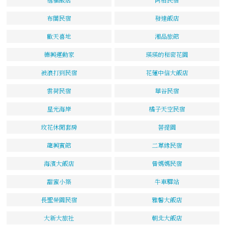
布閣民宿
發達飯店
歡天喜地
湘品旅館
德興運動家
瑛瑛的秘密花園
被浪打到民宿
花蓮中信大飯店
雲荷民宿
華谷民宿
星光海岸
橘子天空民宿
玫花休閒套房
菩提園
龍興賓館
二草緣民宿
海濱大飯店
曾媽媽民宿
甜蜜小築
牛車驛站
長聖榮園民宿
雅馨大飯店
大新大旅社
朝北大飯店