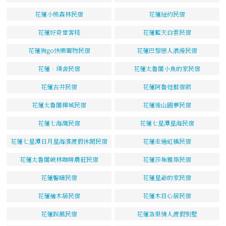
花蓮小熊森林民宿
花蓮紐約民宿
花蓮好奇堂客棧
花蓮藍天白雲民宿
花蓮狗go快樂寵物民宿
花蓮巴黎戀人浪漫民宿
花蓮‧璞舍民宿
花蓮太魯閣小魚的家民宿
花蓮古井民宿
花蓮阿魯娃藝宿館
花蓮太魯閣樺城民宿
花蓮後山圓夢民宿
花蓮七海灣民宿
花蓮七星潭星海民宿
花蓮七星潭日月星海濱渡假休閒民宿
花蓮走過虹橋民宿
花蓮太魯閣峽林咖啡農莊民宿
花蓮莎集雅築民宿
花蓮馨晴民宿
花蓮星爺的家民宿
花蓮檜木居民宿
花蓮木目心居民宿
花蓮踩風民宿
花蓮峇里情人渡假別墅