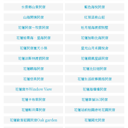
水雲鄉山景民宿
藍色海悅民宿
山海閑情民宿
紅葉溫泉山莊
花蓮民宿～牧雲民宿
近月旭海渡假別墅
花蓮如果海．星海民宿
花蓮加勒比海民宿
花蓮民宿嵐天小築
星光山月禾園悅舍
花蓮法斯特渡假民宿
花蓮晨風星語民宿
花蓮聽海民宿
花蓮比拉迦民宿
花蓮亞美民宿
花蓮生活故事風格民宿
花蓮窗外Window View
花蓮海邊邊民宿
花蓮卡布里民宿
花蓮幸福163民宿
花蓮輕井澤民宿
花蓮站前柏園綠地花園民宿
花蓮歐客莊園民宿Oak garden
花蓮國光民宿