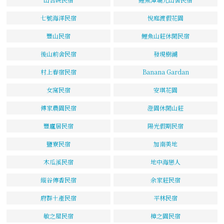
七號海洋民宿
悅庭渡假花園
豐山民宿
鯉魚山莊休閒民宿
後山前舍民宿
發現樹湖
村上春宿民宿
Banana Gardan
女窩民宿
安琪花園
傅家農園民宿
澄園休閒山莊
豐廬居民宿
陽光假期民宿
鹽寮民宿
加南美地
木瓜溪民宿
地中海戀人
縱谷傳香民宿
余家莊民宿
府群土產民宿
平林民宿
敏之屋民宿
樟之園民宿