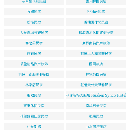
花草集花藝民宿
吉琍林園民宿
方翊民宿
EZday民宿
松格民宿
香柚園休閒民宿
大愛農場景觀民宿
藍海綠地休閒渡假民宿
客之屋民宿
東都商務汽車旅館
鏷石民宿
花蓮上大和景觀民宿
采盈精品汽車旅館
函園旅店
花蓮‧南海渡假花園
林家茶園民宿
林家厝民宿
花蓮天外天溫馨民宿
相遇民宿
花蓮新格大飯店 Hualien Synco Hotel
東東休閒民宿
南洋風情民宿
花蓮歸園田居民宿
弘果民宿
仁愛別館
山水商務旅店