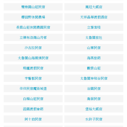
雙橡園山莊民宿
鳳冠大飯店
櫻田野休閒農場
天祥晶華渡假酒店
長霖山莊休閒農園民宿
立霧客棧
立德布洛灣山月邨
太魯閣旅社
沙古拉民宿
山寨民宿
太魯閣山海風情民宿
海燕旅館
翔廬渡假民宿
觀雲山莊
宇馨藝民宿
太魯閣神秘谷民宿
佳佳民宿魔術城堡
谷園民宿
白楊山莊民宿
喬居民宿
函園渡假會館
堡裕大飯店
阿土伯民宿
水鈴子民宿