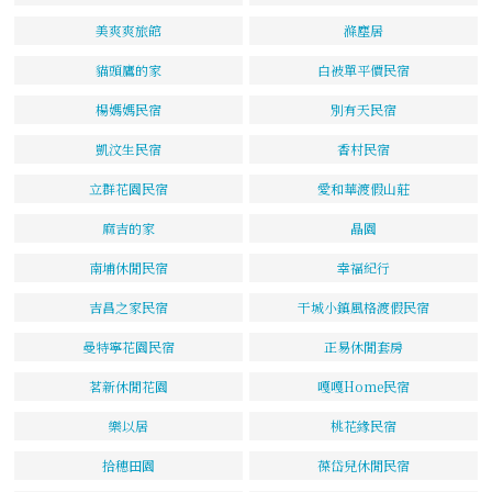
美爽爽旅館
滌塵居
貓頭鷹的家
白被單平價民宿
楊媽媽民宿
別有天民宿
凱汶生民宿
香村民宿
立群花園民宿
愛和華渡假山莊
麻吉的家
晶園
南埔休閒民宿
幸福紀行
吉昌之家民宿
干城小鎮風格渡假民宿
曼特寧花園民宿
正易休閒套房
茗新休閒花園
嘎嘎Home民宿
樂以居
桃花緣民宿
拾穗田園
葆岱兒休閒民宿