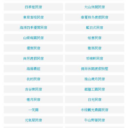
四季遊民宿
大山休閒民宿
東里客棧民宿
春夏秋冬渡假民宿
海洋四季優質民宿
藍日式民宿
山緹庭園民宿
如意民宿
優齋民宿
雅築民宿
尚芳渡假民宿
祁楨軒民宿
海揚農莊
倆呆休閒渡假別墅
我的民宿
後山歲月民宿
吉谷樂民宿
越牆工園民宿
邀月民宿
日光民宿
一笑園
米棧觀光農園民宿
元氣屋民宿
牛山野厝民宿