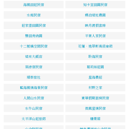
海風田莊民宿
知卡宣田園民宿
水庭民宿
蝶泊遠近農園
莊家堡田園民宿
映月渡假套房
豐田肯納園
平常人家民宿
十二號橋空間民宿
花蓮‧逸翠軒高級會館
遠來大飯店
聆海民宿
葉綠宿民宿
葛莉絲莊園
順泰旅社
星海農莊
藍海風情海景民宿
村野之家
人間山水民宿
東華假期套房民宿
水牛山民宿
微風星情民宿
太平洋山莊旅館
糖果屋
山合院民宿
鯉魚潭瑚光山舍民宿