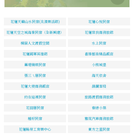
花蓮天籟山水民宿(北濱樂活館)
花蓮心悅民宿
花蓮天空之城海景民宿（全新興建）
花蓮世良商務旅館
桐居人文渡假空間
水上民宿
花蓮國軍英雄館
喜臻藝術精品飯店
麗堤精緻民宿
小熊城堡
張三ㄟ厝民宿
海天依舍
花蓮大使商務飯店
洄瀾客棧
約在這裡民宿
旅路渡假商務旅館
花田厝民宿
春綠小築
種籽民宿
雅筑汽車商務旅館
花蓮縣勞工育樂中心
東方之星民宿