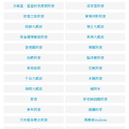
北極星．星星的家渡假民宿
溫家堡民宿
敦煌之旅民宿
菁華河畔民宿
統帥大飯店
華王大飯店
美崙優境雅居民宿
美琪大飯店
菩堤園民宿
華園民宿
伯爵民宿
臨洋港民宿
青葉旅館
花崗民宿
千台大飯店
禾楓民宿
瑞翔大飯店
過院來
雲宿
彭老師田園民宿
青年民宿
洄瀾的家
天地藝術概念民宿
瑪嚕宿malusu