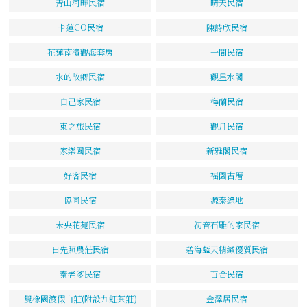
青山河畔民宿
晴天民宿
卡蓮CO民宿
陳詩欣民宿
花蓮南濱觀海套房
一間民宿
水的故鄉民宿
觀星水閣
自己家民宿
梅蘭民宿
東之旅民宿
觀月民宿
家樂園民宿
新雅閣民宿
好客民宿
福園古厝
協同民宿
源泰綠地
未央花苑民宿
初音石雕的家民宿
日先照農莊民宿
碧海藍天精緻優質民宿
秦老爹民宿
百合民宿
雙橡園渡假山莊(附設九虹茶莊)
金澤居民宿