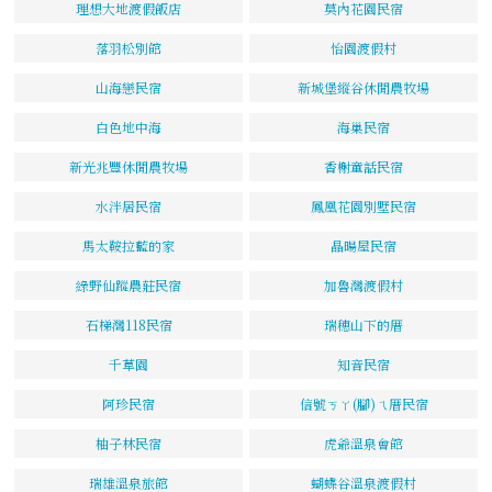
理想大地渡假飯店
莫內花園民宿
落羽松別館
怡園渡假村
山海戀民宿
新城堡縱谷休閒農牧場
白色地中海
海巢民宿
新光兆豐休閒農牧場
香榭童話民宿
水泮居民宿
鳳凰花園別墅民宿
馬太鞍拉藍的家
晶暘屋民宿
綠野仙蹤農莊民宿
加魯灣渡假村
石梯灣118民宿
瑞穗山下的厝
千草園
知音民宿
阿珍民宿
信號ㄎㄚ(腳)ㄟ厝民宿
柚子林民宿
虎爺溫泉會館
瑞雄溫泉旅館
蝴蝶谷溫泉渡假村