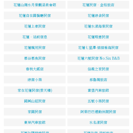
花蓮山灣水月景觀溫泉會館
花蓮民宿．金桔旅店
花蓮自在園餐廳民宿
花蓮綠舍民宿
花蓮上豪民宿
花蓮水漾海景民宿
花蓮‧站前宿息
花蓮翔意民宿
花蓮楓茂民宿
花蓮七星潭-惦惦看海民宿
慕谷慕魚民宿
花蓮六號民宿 No.Six B&B
春秋大飯店
信義之家民宿
綠窗小築
那魯灣旅店
家在花蓮民宿(雲天樓)
富堡汽車旅館
國興山莊民宿
五號小築民宿
家園民宿
阿里巴巴運動休閒民宿
東榮汽車旅館
水名漾民宿
花簷巧隅精緻民宿
花蓮住宿-溫暖旅店