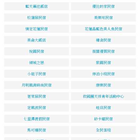
藍天麗池飯店
優比的家民宿
松蒲居民宿
美樂地民宿
情定花蓮民宿
花蓮晶藍色美人魚民宿
美侖大飯店
韓舍民宿
悅園民宿
薇閣優質民宿
傾城之戀
紫園民宿
小瓶子民宿
停泊小棧民宿
月明風清時尚民宿
康樂民宿
荖萊居民宿
救國團天祥青年活動中心
定風波民宿
哇旦民宿
七星潭渡假民宿
砂卡礑民宿
馬可樓民宿
全民客棧