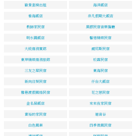
歐景套房出租
海洋飯店
看海飯店
非凡假期大飯店
教師家民宿
黑膠民宿音樂餐廳
明水園飯店
馨憶精緻民宿
大統商務賓館
威尼斯民宿
東岸精緻商務旅館
松露民宿
三友之屋民宿
東海民宿
新向日葵民宿
仟台大飯店
雅巷渡假風格民宿
花之戀民宿
金名居飯店
來來我家民宿
富裕的家民宿
迴音谷
白色風車
四季微風民宿
禧福飯店
阿柑民宿