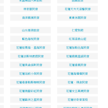
采盈精品汽車旅館
函園旅店
林家厝民宿
花蓮天外天溫馨民宿
南洋風情民宿
東東休閒民宿
山水商務旅店
仁愛別館
藍色海悅民宿
紅葉溫泉山莊
花蓮如果海．星海民宿
花蓮加勒比海民宿
花蓮法斯特渡假民宿
花蓮晨風星語民宿
花蓮美侖溪畔民宿
花蓮香風民宿
花蓮站前小保民宿
花蓮海邊邊民宿
花蓮曼普勒斯咖啡民宿
花蓮‧璞舍民宿
花蓮微甜彩虹民宿
花蓮女王萬歲民宿
花蓮歐洲之星民宿
花蓮好奇堂客棧