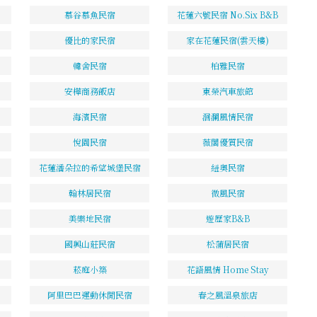
慕谷慕魚民宿
花蓮六號民宿 No.Six B&B
優比的家民宿
家在花蓮民宿(雲天樓)
韓舍民宿
柏雅民宿
安樺商務飯店
東榮汽車旅館
海濱民宿
洄瀾風情民宿
悅園民宿
薇閣優質民宿
花蓮潘朵拉的希望城堡民宿
紐奧民宿
翰林居民宿
微風民宿
美樂地民宿
遊歷家B&B
國興山莊民宿
松蒲居民宿
菘庭小築
花語風情 Home Stay
阿里巴巴運動休閒民宿
春之風溫泉旅店