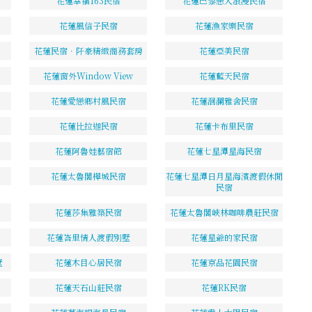
花蓮幸福163民宿
花蓮巴黎戀人浪漫民宿
花蓮風信子民宿
花蓮漁家樂民宿
花蓮民宿．阡豪精緻商務套房
花蓮亞美民宿
花蓮窗外Window View
花蓮藍天民宿
花蓮愛戀鄉村風民宿
花蓮洄瀾雅舍民宿
花蓮比拉迦民宿
花蓮卡布里民宿
花蓮阿魯娃藝宿館
花蓮七星潭星海民宿
花蓮太魯閣樺城民宿
花蓮七星潭日月星海濱渡假休閒
民宿
花蓮莎集雅築民宿
花蓮太魯閣峽林咖啡農莊民宿
花蓮峇里情人渡假別墅
花蓮星爺的家民宿
墅
花蓮木目心居民宿
花蓮京品花園民宿
花蓮天石山莊民宿
花蓮RK民宿