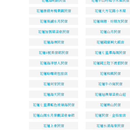
花蓮海明蔚民宿
花蓮牛山呼庭小木屋民宿
花蓮康晨有機果園民宿
花蓮大方花園小木屋
花蓮後湖水月民宿
花蓮瑞穗‧好朋友民宿
花蓮加賀屋溫泉民宿
花蓮山月民宿
花蓮海傳民宿
花蓮國廣興大飯店
花蓮6號美宿館民宿
花蓮七星潭海灣民宿
花蓮海洋戀人民宿
花蓮國王陛下渡假民宿
花蓮哈囉背包旅店
花蓮和風民宿
花蓮何家民宿
花蓮牛の窩民宿
花蓮海天民宿
花蓮紐澳華溫泉山莊
花蓮七星潭藍色玻璃海民宿
花蓮樂山民宿
花蓮山灣水月景觀溫泉會館
花蓮民宿．金桔旅店
花蓮上豪民宿
花蓮水漾海景民宿