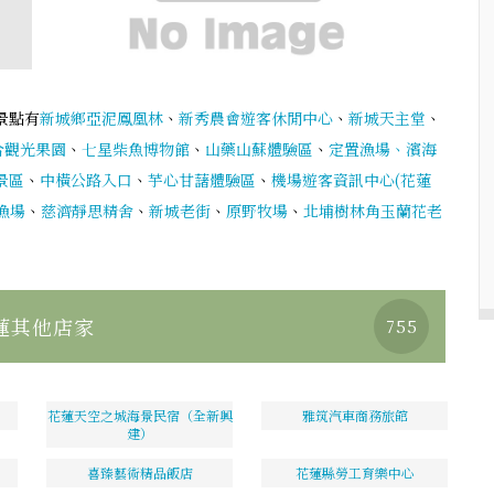
景點有
新城鄉亞泥鳳凰林
、
新秀農會遊客休閒中心
、
新城天主堂
、
合觀光果園
、
七星柴魚博物館
、
山藥山蘇體驗區
、
定置漁場、濱海
景區
、
中橫公路入口
、
芋心甘藷體驗區
、
機場遊客資訊中心(花蓮
漁場
、
慈濟靜思精舍
、
新城老街
、
原野牧場
、
北埔樹林角玉蘭花老
蓮其他店家
755
花蓮天空之城海景民宿（全新興
雅筑汽車商務旅館
建）
喜臻藝術精品飯店
花蓮縣勞工育樂中心