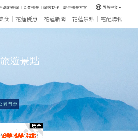
language
繁體中文
台灣旅遊網
免費刊登
網站製作‧廣告刊登方案
美食
花蓮優惠
花蓮新聞
花蓮景點
宅配購物
旅遊景點
公園門票