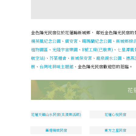
金色陽光民宿位於花蓮縣新城鄉， 鄰近金色陽光民宿的
楊英風紀念公園
、
廣安宮
、
噶瑪蘭紀念公園
、
新城鄉綜
植物園區
、
光隆宇宙樂園
、
8號工房(已歇業)
、
七星潭風
航空站)
、
芥菜種會
、
新城保安宮
、
龍泉親水公園
、
德燕
樹
、
台灣地耕味主題館
、金色陽光民宿歡迎您的蒞臨。
花
花蓮天籟山水民宿(北濱樂活館)
花蓮心悅民宿
麗堤精緻民宿
東方之星民宿