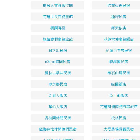
桐居人文渡假空間
約在這裡民宿
花蓮世良商務旅館
種籽民宿
洄瀾客棧
海天依舍
旅路渡假商務旅館
花蓮大使商務飯店
日之出民宿
花蓮花弄房民宿
63inn庭園民宿
聽濤閣民宿
鳳林古早味民宿
漱石山居民宿
夢之鄉民宿
綠園飯店
奇萊大飯店
亞士都飯店
華心大飯店
花蓮凱頓商務汽車旅館
香柚園休閒民宿
松格民宿
藍海綠地休閒渡假民宿
大愛農場景觀民宿