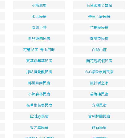
小熊城堡
花蓮國軍英雄館
水上民宿
張三ㄟ厝民宿
春綠小築
花田厝民宿
羊兒煙囪民宿
奇萊亞民宿
花蓮民宿- 青山河畔
白陽山莊
東華嘉年華民宿
蘭花厝渡假民宿
掃叭頂景觀民宿
六心居&宸昕民宿
椰風時尚民宿
旅行者之家
小熊森林民宿
碧海樓民宿
花草集花藝民宿
方翊民宿
EZday民宿
吉琍林園民宿
客之屋民宿
鏷石民宿