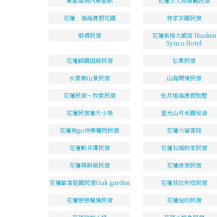
東都商務汽車旅館
花蓮上大和景觀民宿
花蓮‧南海渡假花園
林家茶園民宿
相遇民宿
花蓮新格大飯店 Hualien
Synco Hotel
花蓮歸園田居民宿
弘果民宿
水雲鄉山景民宿
山海閑情民宿
花蓮民宿～牧雲民宿
近月旭海渡假別墅
花蓮民宿嵐天小築
星光山月禾園悅舍
花蓮狗go快樂寵物民宿
花蓮六福客棧
花蓮輕井澤民宿
花蓮石頭的家民宿
花蓮樸耕居民宿
花蓮綠宿民宿
花蓮歐客莊園民宿Oak garden
花蓮貝拉利亞民宿
花蓮戀戀楓情民宿
花蓮紐約民宿