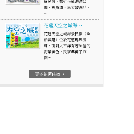
蓮民宿，鄰近花蓮海洋公
園、鯉魚潭、馬太鞍濕地、
…
花蓮天空之城海…
花蓮天空之城海景民宿（全
新興建）位於花蓮縣豐濱
鄉，面對太平洋有著絕佳的
海景美色，民宿準備了庭
園…
更多花蓮住宿
arrow_right