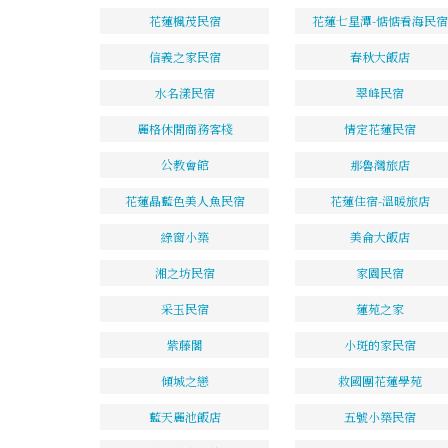
花蓮楓茂民宿
花蓮七星潭-惦惦看海民宿
信義之家民宿
春秋大飯店
水名漾民宿
翠峰民宿
麗格休閒商務客棧
情定花蓮民宿
公教會館
那魯灣旅店
花蓮晶藍色美人魚民宿
花蓮住宿-溫暖旅店
綠窗小築
美侖大飯店
湘之坊民宿
家園民宿
采玉民宿
蓮苑之家
紫藤閣
小斑的家民宿
傾城之戀
救國團花蓮學苑
藍天麗池飯店
五號小築民宿