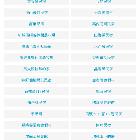
吉谷樂民宿
我的民宿
後山歲月民宿
怡園渡假村
海巢民宿
莫內花園民宿
新城堡縱谷休閒農牧場
山海戀民宿
鳳凰花園別墅民宿
水泮居民宿
新光兆豐休閒農牧場
香榭童話民宿
馬太鞍拉藍的家
晶暘屋民宿
綠野仙蹤農莊民宿
加魯灣渡假村
石梯灣118民宿
知音民宿
柚子林民宿
瑞雄溫泉旅館
千草園
信號ㄎㄚ(腳)ㄟ厝民宿
蝴蝶谷溫泉渡假村
阿珍民宿
虎爺溫泉會館
瑞穗山下的厝