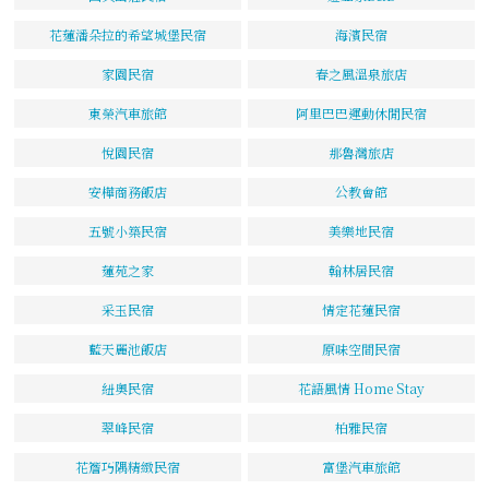
花蓮潘朵拉的希望城堡民宿
海濱民宿
家園民宿
春之風溫泉旅店
東榮汽車旅館
阿里巴巴運動休閒民宿
悅園民宿
那魯灣旅店
安樺商務飯店
公教會館
五號小築民宿
美樂地民宿
蓮苑之家
翰林居民宿
采玉民宿
情定花蓮民宿
藍天麗池飯店
原味空間民宿
紐奧民宿
花語風情 Home Stay
翠峰民宿
柏雅民宿
花簷巧隅精緻民宿
富堡汽車旅館