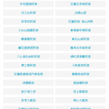
羊兒煙囪民宿
花蓮花弄房民宿
日之出民宿
白陽山莊
奇萊亞民宿
花蓮民宿- 青山河畔
63inn庭園民宿
東華嘉年華民宿
聽濤閣民宿
漱石山居民宿
蘭花厝渡假民宿
鳳林古早味民宿
六心居&宸昕民宿
掃叭頂景觀民宿
夢之鄉民宿
小熊森林民宿
花蓮凱頓商務汽車旅館
椰風時尚民宿
綠園飯店
碧海樓民宿
旅行者之家
亞士都飯店
奇萊大飯店
華心大飯店
花草集花藝民宿
香柚園休閒民宿