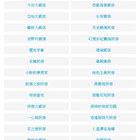
今日大飯店
亞都海景飯店
岱怡大飯店
水悅雅築
聯統大飯店
月采風情民宿
吉野村風情
42度彩虹觀海民宿
聖地牙哥
禧福飯店
禾楓民宿
龍興賓館
小胖的夢想家
純色主義民宿
敦煌之旅民宿
清風苑民宿
秘密基地
薇雅花苑民宿
祥鼎大飯店
瑛瑛的秘密花園
一心居民宿
逍遙居透天民宿
花之戀民宿
七星潭望海樓
樂城大飯店
英園民宿