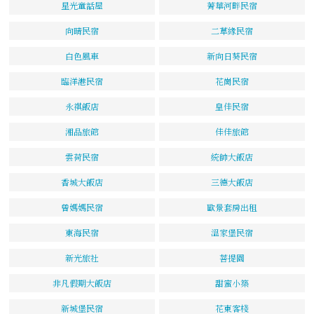
星光童話屋
菁華河畔民宿
向晴民宿
二草緣民宿
白色風車
新向日葵民宿
臨洋港民宿
花崗民宿
永祺飯店
皇佳民宿
湘品旅館
佳佳旅館
雲荷民宿
統帥大飯店
香城大飯店
三德大飯店
曾媽媽民宿
歐景套房出租
東海民宿
溫家堡民宿
新光旅社
菩提園
非凡假期大飯店
甜蜜小築
新城堡民宿
花東客棧