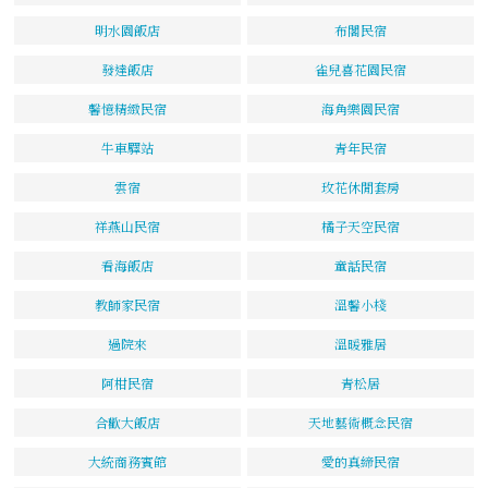
明水園飯店
布閣民宿
發達飯店
雀兒喜花園民宿
馨憶精緻民宿
海角樂園民宿
牛車驛站
青年民宿
雲宿
玫花休閒套房
祥燕山民宿
橘子天空民宿
看海飯店
童話民宿
教師家民宿
溫馨小棧
過院來
溫暖雅居
阿柑民宿
青松居
合歡大飯店
天地藝術概念民宿
大統商務賓館
愛的真締民宿