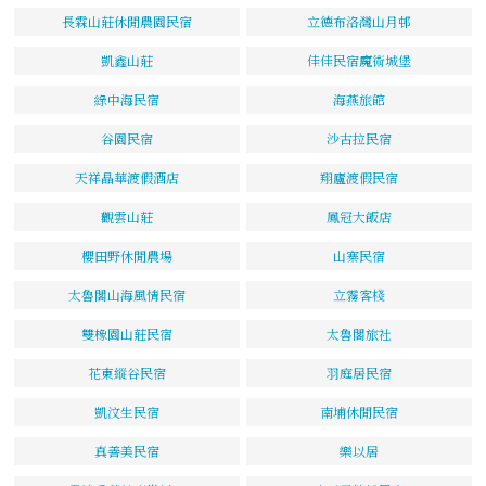
長霖山莊休閒農園民宿
立德布洛灣山月邨
凱鑫山莊
佳佳民宿魔術城堡
綠中海民宿
海燕旅館
谷園民宿
沙古拉民宿
天祥晶華渡假酒店
翔廬渡假民宿
觀雲山莊
鳳冠大飯店
櫻田野休閒農場
山寨民宿
太魯閣山海風情民宿
立霧客棧
雙橡園山莊民宿
太魯閣旅社
花東縱谷民宿
羽庭居民宿
凱汶生民宿
南埔休閒民宿
真善美民宿
樂以居