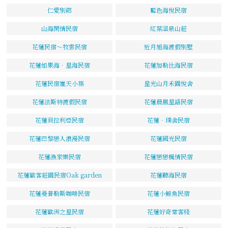
仁愛別館
藍色海悅民宿
山海閑情民宿
紅葉溫泉山莊
花蓮民宿～牧雲民宿
近月旭海渡假別墅
花蓮如果海．星海民宿
花蓮加勒比海民宿
花蓮民宿嵐天小築
星光山月禾園悅舍
花蓮法斯特渡假民宿
花蓮晨風星語民宿
花蓮貝拉利亞民宿
花蓮‧璞舍民宿
花蓮巴黎戀人浪漫民宿
花蓮國光民宿
花蓮漁家樂民宿
花蓮戀戀楓情民宿
花蓮歐客莊園民宿Oak garden
花蓮聽海民宿
花蓮曼普勒斯咖啡民宿
花蓮小鯨魚民宿
花蓮歐洲之星民宿
花蓮好奇堂客棧