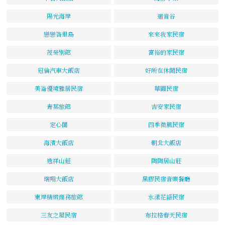
陽光海岸
迴音谷
戀戀峇里島
來來我家民宿
茂榮別館
富裕的家民宿
冠倫汽車大飯店
好所在休閒民宿
美崙優境雅居民宿
華園民宿
青葉旅館
吉安家民宿
定心閣
四季微風民宿
海濱大飯店
朝北大飯店
逸祥山莊
陶陶居山莊
瑞翔大飯店
黑膠民宿音樂餐廳
東岸精緻商務旅館
水漾花語民宿
三友之屋民宿
布拉格春天民宿