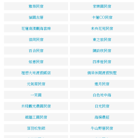
雅築民宿
家樂園民宿
福園古厝
卡蓮CO民宿
花蓮南濱觀海套房
未央花苑民宿
協同民宿
東之旅民宿
百合民宿
陳詩欣民宿
如意民宿
四季遊民宿
理想大地渡假飯店
倆呆休閒渡假別墅
元氣屋民宿
邀月民宿
一笑園
白色地中海
米棧觀光農園民宿
日光民宿
越牆工園民宿
海揚農莊
落羽松別館
牛山野厝民宿