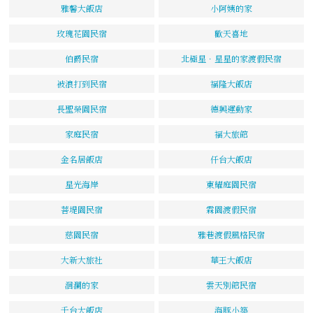
雅馨大飯店
小阿姨的家
玫瑰花園民宿
歡天喜地
伯爵民宿
北極星．星星的家渡假民宿
被浪打到民宿
福隆大飯店
長聖榮園民宿
德興運動家
家庭民宿
福大旅館
金名居飯店
仟台大飯店
星光海岸
東耀庭園民宿
菩堤園民宿
霖園渡假民宿
慈園民宿
雅巷渡假風格民宿
大新大旅社
華王大飯店
洄瀾的家
雲天別館民宿
千台大飯店
海豚小築