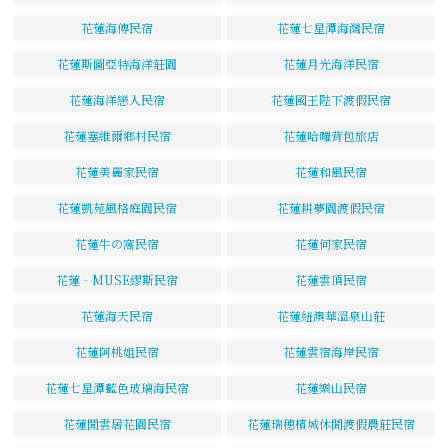
花蓮海傳民宿
花蓮七星潭海灣民宿
花蓮斯圖亞特海洋莊園
花蓮月光海洋民宿
花蓮海洋戀人民宿
花蓮國王陛下渡假民宿
花蓮塞維爾鄉村民宿
花蓮哈囉背包旅店
花蓮美麗家民宿
花蓮和風民宿
花蓮凱苑風格庭園民宿
花蓮耕夢園渡假民宿
花蓮牛の窩民宿
花蓮何家民宿
花蓮‧MUSE繆斯民宿
花蓮雲頂民宿
花蓮海天民宿
花蓮紐澳華溫泉山莊
花蓮阿桃姐民宿
花蓮雲宿海岸民宿
花蓮七星潭藍色玻璃海民宿
花蓮樂山民宿
花蓮閒雲居花園民宿
花蓮瑞穗檳城休閒渡假農莊民宿