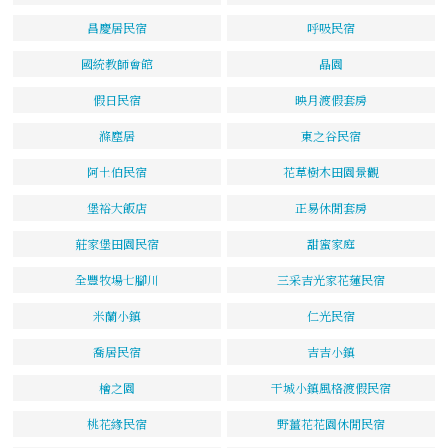
昌慶居民宿
呼吸民宿
國統教師會館
晶園
假日民宿
映月渡假套房
滌塵居
東之谷民宿
阿土伯民宿
花草樹木田園景觀
堡裕大飯店
正易休閒套房
莊家堡田園民宿
甜蜜家庭
全豐牧場七腳川
三采吉光家花蓮民宿
米蘭小鎮
仁光民宿
喬居民宿
吉吉小鎮
檜之園
干城小鎮風格渡假民宿
桃花緣民宿
野薑花花園休閒民宿