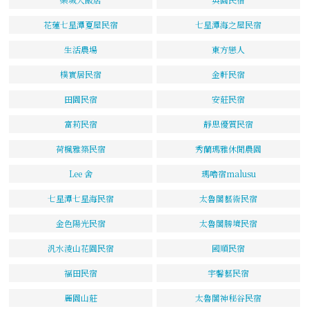
花蓮七星潭夏屋民宿
七星潭海之屋民宿
生活農場
東方戀人
樸實居民宿
金軒民宿
田園民宿
安莊民宿
富莉民宿
靜思優質民宿
荷楓雅築民宿
秀蘭瑪雅休閒農園
Lee 舍
瑪嚕宿malusu
七星潭七星海民宿
太魯閣藝術民宿
金色陽光民宿
太魯閣勝境民宿
汎水淩山花園民宿
國順民宿
福田民宿
宇馨藝民宿
麗園山莊
太魯閣神秘谷民宿