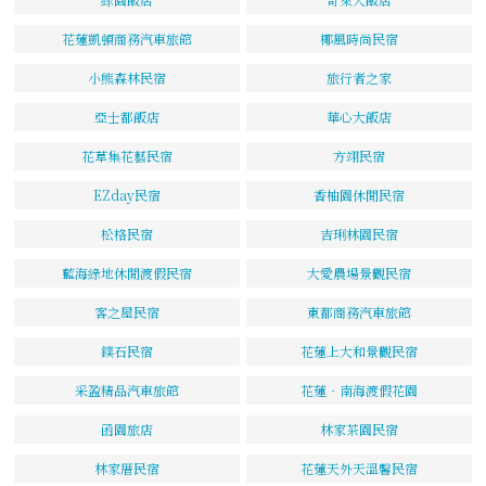
花蓮凱頓商務汽車旅館
椰風時尚民宿
小熊森林民宿
旅行者之家
亞士都飯店
華心大飯店
花草集花藝民宿
方翊民宿
EZday民宿
香柚園休閒民宿
松格民宿
吉琍林園民宿
藍海綠地休閒渡假民宿
大愛農場景觀民宿
客之屋民宿
東都商務汽車旅館
鏷石民宿
花蓮上大和景觀民宿
采盈精品汽車旅館
花蓮‧南海渡假花園
函園旅店
林家茶園民宿
林家厝民宿
花蓮天外天溫馨民宿