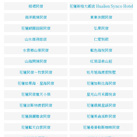
相遇民宿
花蓮新格大飯店 Hualien Synco Hotel
南洋風情民宿
東東休閒民宿
花蓮歸園田居民宿
弘果民宿
山水商務旅店
仁愛別館
水雲鄉山景民宿
藍色海悅民宿
山海閑情民宿
紅葉溫泉山莊
花蓮民宿～牧雲民宿
近月旭海渡假別墅
花蓮如果海．星海民宿
花蓮加勒比海民宿
花蓮民宿嵐天小築
星光山月禾園悅舍
花蓮法斯特渡假民宿
花蓮晨風星語民宿
花蓮洄瀾雅舍民宿
花蓮美侖溪畔民宿
花蓮藍天白雲民宿
花蓮曼普勒斯咖啡民宿