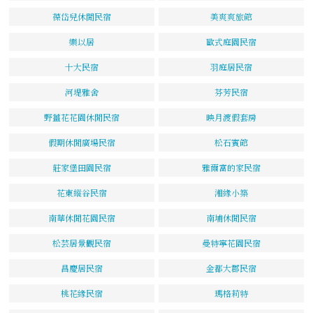
葆岱兒休閒民宿
美爽爽旅館
樂以居
歐式庭園民宿
十大民宿
羽庭居民宿
河堤雅舍
芬芳民宿
野薑花花園休閒民宿
映月渡假套房
假期休閒廣場民宿
松石賓館
莊家堡田園民宿
雅爾富的家民宿
花東縱谷民宿
湘緣小築
南華休閒花園民宿
南埔休閒民宿
松芸居景觀民宿
曼特寧花園民宿
昌慶居民宿
金都大郡民宿
桃花緣民宿
瑪格莉特