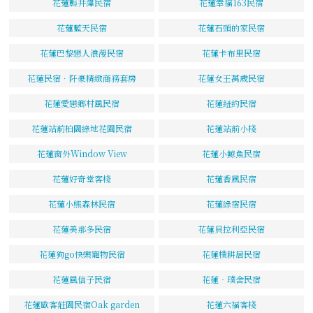
花蓮輕井澤民宿
花蓮幸福163民宿
花蓮藍天民宿
花蓮石頭的家民宿
花蓮巴黎戀人浪漫民宿
花蓮卡布里民宿
花蓮民宿．阡豪精緻商務套房
花蓮女王萬歲民宿
花蓮愛戀鄉村風民宿
花蓮紐約民宿
花蓮站前柏園綠地花園民宿
花蓮站前小棧
花蓮窗外Window View
花蓮小鯨魚民宿
花蓮好奇堂客棧
花蓮香風民宿
花蓮小熊森林民宿
花蓮綠宿民宿
花蓮美那多民宿
花蓮貝拉利亞民宿
花蓮狗go快樂寵物民宿
花蓮樸耕居民宿
花蓮風信子民宿
花蓮‧璞舍民宿
花蓮歐客莊園民宿Oak garden
花蓮六福客棧