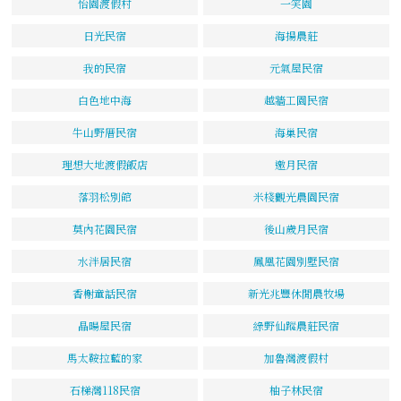
怡園渡假村
一笑園
日光民宿
海揚農莊
我的民宿
元氣屋民宿
白色地中海
越牆工園民宿
牛山野厝民宿
海巢民宿
理想大地渡假飯店
邀月民宿
落羽松別館
米棧觀光農園民宿
莫內花園民宿
後山歲月民宿
水泮居民宿
鳳凰花園別墅民宿
香榭童話民宿
新光兆豐休閒農牧場
晶暘屋民宿
綠野仙蹤農莊民宿
馬太鞍拉藍的家
加魯灣渡假村
石梯灣118民宿
柚子林民宿