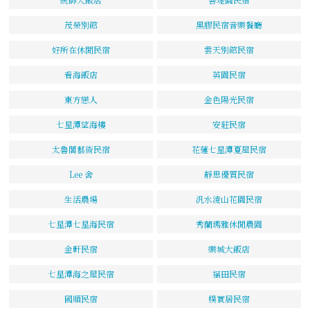
茂榮別館
黑膠民宿音樂餐廳
好所在休閒民宿
雲天別館民宿
看海飯店
英園民宿
東方戀人
金色陽光民宿
七星潭望海樓
安莊民宿
太魯閣藝術民宿
花蓮七星潭夏屋民宿
Lee 舍
靜思優質民宿
生活農場
汎水淩山花園民宿
七星潭七星海民宿
秀蘭瑪雅休閒農園
金軒民宿
樂城大飯店
七星潭海之屋民宿
福田民宿
國順民宿
樸實居民宿