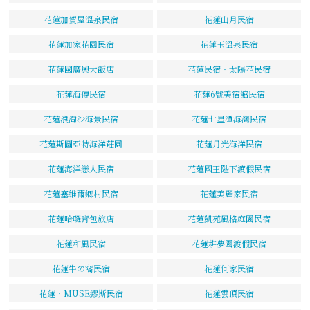
花蓮加賀屋溫泉民宿
花蓮山月民宿
花蓮加家花園民宿
花蓮玉溫泉民宿
花蓮國廣興大飯店
花蓮民宿‧太陽花民宿
花蓮海傳民宿
花蓮6號美宿館民宿
花蓮浪淘沙海景民宿
花蓮七星潭海灣民宿
花蓮斯圖亞特海洋莊園
花蓮月光海洋民宿
花蓮海洋戀人民宿
花蓮國王陛下渡假民宿
花蓮塞維爾鄉村民宿
花蓮美麗家民宿
花蓮哈囉背包旅店
花蓮凱苑風格庭園民宿
花蓮和風民宿
花蓮耕夢園渡假民宿
花蓮牛の窩民宿
花蓮何家民宿
花蓮‧MUSE繆斯民宿
花蓮雲頂民宿