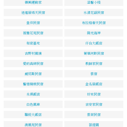
德興運動家
溫馨小棧
逍遙居透天民宿
水漾花語民宿
皇佳民宿
布拉格春天民宿
薇雅花苑民宿
陽光海岸
秘密基地
仟台大飯店
吉野村風情
菁華河畔民宿
愛的真締民宿
教師家民宿
威尼斯民宿
雲宿
馨憶精緻民宿
金名居飯店
永祺飯店
好來民宿
白色風車
吉安家民宿
聯統大飯店
雲荷民宿
清風苑民宿
菩提園