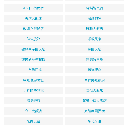
新向日葵民宿
曾媽媽民宿
美琪大飯店
洄瀾的家
敦煌之旅民宿
雅馨大飯店
佳佳旅館
禾楓民宿
雀兒喜花園民宿
慈園民宿
瑛瑛的秘密花園
戀戀峇里島
二草緣民宿
發達飯店
歐景套房出租
亞都海景飯店
小胖的夢想家
岱怡大飯店
禧福飯店
花蓮中信大飯店
今日大飯店
東耀庭園民宿
松露民宿
聖地牙哥