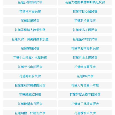
花蓮莎集雅築民宿
花蓮太魯閣峽林咖啡農莊民宿
花蓮檜木居民宿
花蓮木目心居民宿
花蓮踩風民宿
花蓮羽松園民宿
花蓮峇里情人渡假別墅
花蓮京品花園民宿
花蓮民宿‧洄瀾灣渡假別墅
花蓮星爺的家民宿
花蓮馨晴民宿
花蓮草海桐海景民宿
花蓮牛山呼庭小木屋民宿
花蓮雲上太陽民宿
花蓮天石山莊民宿
花蓮幸福圓民宿
花蓮海明蔚民宿
花蓮RK民宿
花蓮康晨有機果園民宿
花蓮大方花園小木屋
花蓮鳳凰52民宿
花蓮芳草古樹花園民宿
花蓮後湖水月民宿
花蓮椰子林溫泉飯店
花蓮瑞穗‧好朋友民宿
花蓮養和屋民宿