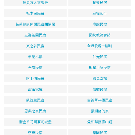
柏夏瓦人文旅舍
花術民宿
松木居民宿
幸福紀行
花蓮健康休閒民宿閒情居
壺說民宿
立群花園民宿
國統教師會館
東之谷民宿
全豐牧場七腳川
米蘭小鎮
仁光民宿
吾家民宿
觀星小語民宿
阿土伯民宿
遇見幸福
甜蜜家庭
怡驛民宿
凱汶生民宿
白被單平價民宿
恩典之家民宿
貓頭鷹的家
鬱金香花園夢幻城堡
愛和華渡假山莊
慈惠民宿
築園民宿