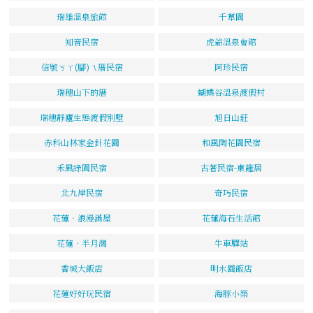
瑞雄溫泉旅館
千草園
知音民宿
虎爺溫泉會館
信號ㄎㄚ(腳)ㄟ厝民宿
阿珍民宿
瑞穗山下的厝
蝴蝶谷溫泉渡假村
瑞穗靜廬生態渡假別墅
旭日山莊
赤科山林家金針花園
和風陶花園民宿
禾風綠園民宿
古著民宿-東籬居
北九岸民宿
奇巧民宿
花蓮‧浪漫滿屋
花蓮海石生活館
花蓮‧半月灣
牛車驛站
香城大飯店
明水園飯店
花蓮好好玩民宿
海豚小築