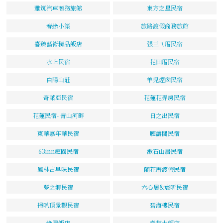
雅筑汽車商務旅館
東方之星民宿
春綠小築
旅路渡假商務旅館
喜臻藝術精品飯店
張三ㄟ厝民宿
水上民宿
花田厝民宿
白陽山莊
羊兒煙囪民宿
奇萊亞民宿
花蓮花弄房民宿
花蓮民宿- 青山河畔
日之出民宿
東華嘉年華民宿
聽濤閣民宿
63inn庭園民宿
漱石山居民宿
鳳林古早味民宿
蘭花厝渡假民宿
夢之鄉民宿
六心居&宸昕民宿
掃叭頂景觀民宿
碧海樓民宿
綠園飯店
奇萊大飯店