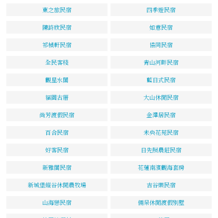
東之旅民宿
四季遊民宿
陳詩欣民宿
如意民宿
祁楨軒民宿
協同民宿
全民客棧
青山河畔民宿
觀星水閣
藍日式民宿
福園古厝
大山休閒民宿
尚芳渡假民宿
金澤居民宿
百合民宿
未央花苑民宿
好客民宿
日先照農莊民宿
新雅閣民宿
花蓮南濱觀海套房
新城堡縱谷休閒農牧場
吉谷樂民宿
山海戀民宿
倆呆休閒渡假別墅