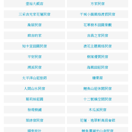
堡裕大飯店
方家民宿
三采吉光家花蓮民宿
干城小鎮風格渡假民宿
喬居民宿
花草樹木田園景觀
麻吉的家
吉昌之家民宿
知卡宣田園民宿
浪花主題風格民宿
平安民宿
樹窩優質民宿
溯溪民宿
海風田莊民宿
太平洋山莊旅館
糖果屋
人間山水民宿
鯉魚山莊休閒民宿
葛莉絲莊園
十二號橋空間民宿
發現樹湖
木瓜溪民宿
葉綠宿民宿
花蓮‧逸翠軒高級會館
順泰旅社
鯉魚潭瑚光山舍民宿