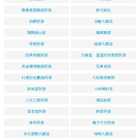
雅巷渡假風格民宿
新光旅社
伯爵民宿
合歡大飯店
陶陶居山莊
龍興賓館
家庭民宿
海濱大飯店
四季微風民宿
北極星．星星的家渡假民宿
美崙優境雅居民宿
花東客棧
42度彩虹觀海民宿
大統商務賓館
新城堡民宿
小阿姨的家
三友之屋民宿
湘品旅館
溫家堡民宿
阿柑民宿
青年民宿
橘子天空民宿
非凡假期大飯店
瑞翔大飯店