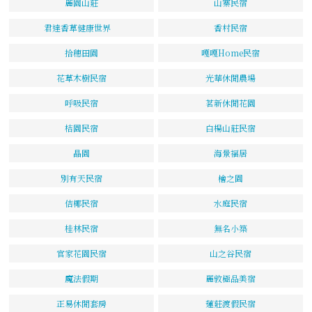
麗園山莊
山寨民宿
君達香草健康世界
香村民宿
拾穗田園
嘎嘎Home民宿
花草木樹民宿
光華休閒農場
呼吸民宿
茗新休閒花園
桔園民宿
白楊山莊民宿
晶園
海景福居
別有天民宿
檜之園
佶椰民宿
水庭民宿
桂林民宿
無名小築
官家花園民宿
山之谷民宿
魔法假期
麗敦極品美宿
正易休閒套房
蓮莊渡假民宿