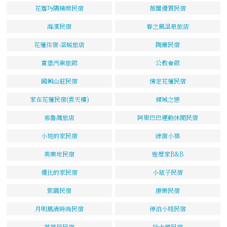
花簷巧隅精緻民宿
薇閣優質民宿
海濱民宿
春之風溫泉旅店
花蓮住宿-溫暖旅店
陶庫民宿
富堡汽車旅館
公教會館
國興山莊民宿
情定花蓮民宿
家在花蓮民宿(雲天樓)
傾城之戀
那魯灣旅店
阿里巴巴運動休閒民宿
小斑的家民宿
綠窗小築
美樂地民宿
遊歷家B&B
優比的家民宿
小瓶子民宿
紫園民宿
康樂民宿
月明風清時尚民宿
停泊小棧民宿
荖萊居民宿
砂卡礑民宿