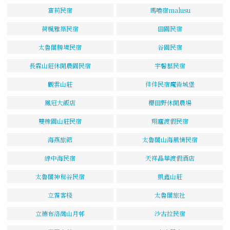
富莉民宿
瑪嚕宿malusu
荷楓雅築民宿
田園民宿
太魯閣勝境民宿
谷園民宿
長霖山莊休閒農園民宿
宇馨藝民宿
觀雲山莊
佳佳民宿魔術城堡
鳳冠大飯店
櫻田野休閒農場
雙橡園山莊民宿
翔廬渡假民宿
海燕旅館
太魯閣山海風情民宿
綠中海民宿
天祥晶華渡假酒店
太魯閣神秘谷民宿
凱鑫山莊
立霧客棧
太魯閣旅社
立德布洛灣山月邨
沙古拉民宿