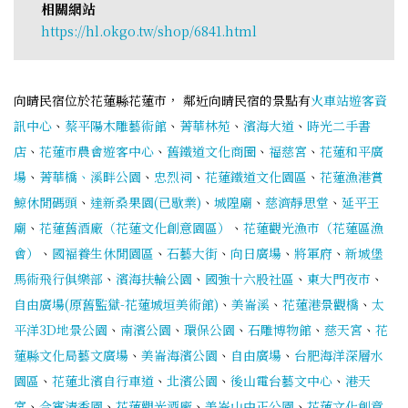
相關網站
https://hl.okgo.tw/shop/6841.html
向晴民宿位於花蓮縣花蓮市， 鄰近向晴民宿的景點有
火車站遊客資
訊中心
、
蔡平陽木雕藝術館
、
菁華林苑
、
濱海大道
、
時光二手書
店
、
花蓮市農會遊客中心
、
舊鐵道文化商圈
、
福慈宮
、
花蓮和平廣
場
、
菁華橋、溪畔公園
、
忠烈祠
、
花蓮鐵道文化園區
、
花蓮漁港賞
鯨休閒碼頭
、
達新桑果園(已歇業)
、
城隍廟
、
慈濟靜思堂
、
延平王
廟
、
花蓮舊酒廠（花蓮文化創意園區）
、
花蓮觀光漁市（花蓮區漁
會）
、
國褔養生休閒園區
、
石藝大街
、
向日廣場
、
將軍府
、
新城堡
馬術飛行俱樂部
、
濱海扶輪公園
、
國強十六股社區
、
東大門夜市
、
自由廣場(原舊監獄-花蓮城垣美術館)
、
美崙溪
、
花蓮港景觀橋
、
太
平洋3D地景公園
、
南濱公園
、
環保公園
、
石雕博物館
、
慈天宮
、
花
蓮縣文化局藝文廣場
、
美崙海濱公園
、
自由廣場
、
台肥海洋深層水
園區
、
花蓮北濱自行車道
、
北濱公園
、
後山電台藝文中心
、
港天
宮
、
合賓清香園
、
花蓮觀光酒廠
、
美崙山中正公園
、
花蓮文化創意