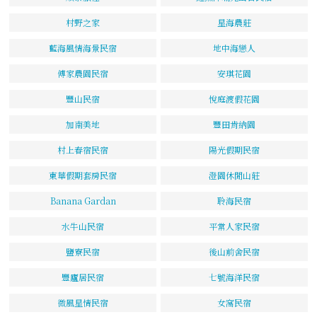
村野之家
星海農莊
藍海風情海景民宿
地中海戀人
傅家農園民宿
安琪花園
豐山民宿
悅庭渡假花園
加南美地
豐田肯納園
村上春宿民宿
陽光假期民宿
東華假期套房民宿
澄園休閒山莊
Banana Gardan
聆海民宿
水牛山民宿
平常人家民宿
鹽寮民宿
後山前舍民宿
豐廬居民宿
七號海洋民宿
微風星情民宿
女窩民宿