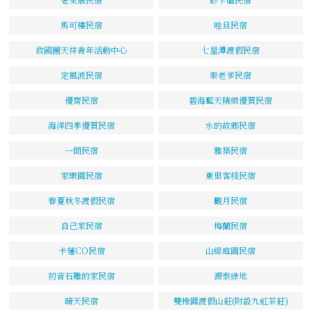
馬可樓民宿
哇旦民宿
救國團天祥青年活動中心
七星潭渡假民宿
定風波民宿
秦老爹民宿
優齋民宿
碧海藍天精緻優質民宿
海洋四季優質民宿
水的故鄉民宿
一間民宿
雅築民宿
家樂園民宿
東里客棧民宿
春夏秋冬渡假民宿
觀月民宿
自己家民宿
梅蘭民宿
卡蓮CO民宿
山緹庭園民宿
初音石雕的家民宿
源泰綠地
晴天民宿
雙橡園渡假山莊(附設九虹茶莊)