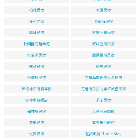
柏雅民宿
家園民宿
蓮苑之家
星宿海民宿
翠峰民宿
五號小築民宿
救國團花蓮學苑
原味空間民宿
水名漾民宿
洄瀾風情民宿
韓舍民宿
紐奧民宿
松蒲居民宿
花蓮晶藍色美人魚民宿
麗格休閒商務客棧
花蓮潘朵拉的希望城堡民宿
安樺商務飯店
采玉民宿
翰林居民宿
東榮汽車旅館
微風民宿
藍天麗池飯店
悅園民宿
花語風情 Home Stay