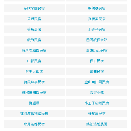
花欣蘭園民宿
楊媽媽民宿
采豐民宿
真善美民宿
美麗晨曦
水鈴子民宿
戲海民宿
函園渡假會館
好所在庭園民宿
泰德B&B民宿
山郡民宿
假日民宿
阿季大飯店
歐鄉民宿
荷風藍亭民宿
金山角田園民宿
莊稼厝田園民宿
吉吉小鎮
滌塵居
小王子精緻民宿
蓮園渡假別墅民宿
好萊屋民宿
水月花都民宿
蝶泊遠近農園