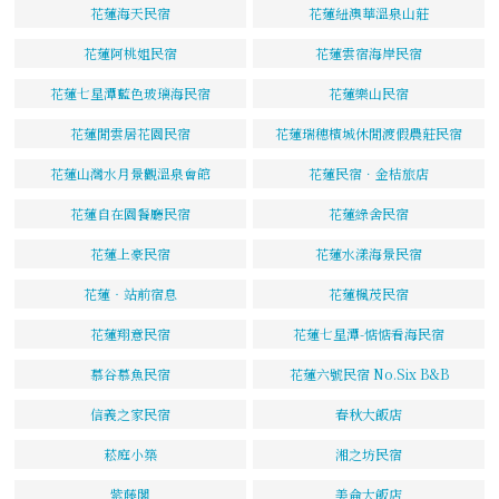
花蓮海天民宿
花蓮紐澳華溫泉山莊
花蓮阿桃姐民宿
花蓮雲宿海岸民宿
花蓮七星潭藍色玻璃海民宿
花蓮樂山民宿
花蓮閒雲居花園民宿
花蓮瑞穗檳城休閒渡假農莊民宿
花蓮山灣水月景觀溫泉會館
花蓮民宿．金桔旅店
花蓮自在園餐廳民宿
花蓮綠舍民宿
花蓮上豪民宿
花蓮水漾海景民宿
花蓮‧站前宿息
花蓮楓茂民宿
花蓮翔意民宿
花蓮七星潭-惦惦看海民宿
慕谷慕魚民宿
花蓮六號民宿 No.Six B&B
信義之家民宿
春秋大飯店
菘庭小築
湘之坊民宿
紫藤閣
美侖大飯店