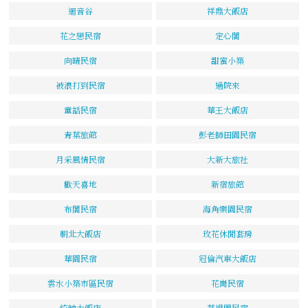
迴音谷
祥鼎大飯店
花之戀民宿
定心閣
向晴民宿
甜蜜小築
被浪打到民宿
過院來
童話民宿
華王大飯店
青葉旅館
彭老師田園民宿
月采風情民宿
大新大旅社
歡天喜地
新宿旅館
布閣民宿
海角樂園民宿
朝北大飯店
玫花休閒套房
華園民宿
冠倫汽車大飯店
雲水小築市區民宿
花崗民宿
統帥大飯店
菩堤園民宿