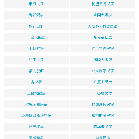
東海民宿
長聖榮園民宿
海洋飯店
富國大飯店
逸祥山莊
天地藝術概念民宿
千台大飯店
星光童話屋
水悅雅築
純色主義民宿
和平民宿
福隆大飯店
福大旅館
來來我家民宿
青松居
祥燕山民宿
三德大飯店
一心居民宿
玫瑰花園民宿
霖園渡假民宿
東岸精緻商務旅館
富裕的家民宿
星光海岸
臨洋港民宿
溫暖雅居
華谷民宿