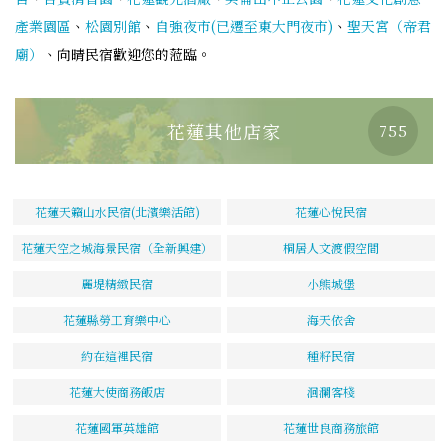
產業園區
、
松園別館
、
自強夜市(已遷至東大門夜市)
、
聖天宮（帝君
廟）
、向晴民宿歡迎您的蒞臨。
花蓮其他店家
755
花蓮天籟山水民宿(北濱樂活館)
花蓮心悅民宿
花蓮天空之城海景民宿（全新興建）
桐居人文渡假空間
麗堤精緻民宿
小熊城堡
花蓮縣勞工育樂中心
海天依舍
約在這裡民宿
種籽民宿
花蓮大使商務飯店
洄瀾客棧
花蓮國軍英雄館
花蓮世良商務旅館