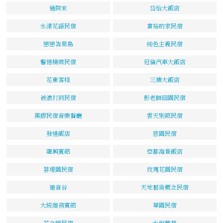
過院來
岱怡大飯店
水漾花語民宿
富裕的家民宿
戀戀峇里島
純色主義民宿
馨憶精緻民宿
冠倫汽車大飯店
花東客棧
三德大飯店
被浪打到民宿
彭老師田園民宿
黑膠民宿音樂餐廳
雲天別館民宿
發達飯店
慈園民宿
龍興賓館
亞都海景飯店
菩堤園民宿
玫瑰花園民宿
迴音谷
天地藝術概念民宿
大統商務賓館
華園民宿
花之戀民宿
水悅雅築