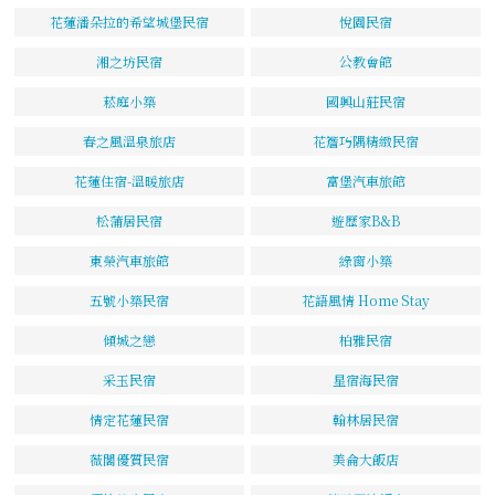
花蓮潘朵拉的希望城堡民宿
悅園民宿
湘之坊民宿
公教會館
菘庭小築
國興山莊民宿
春之風溫泉旅店
花簷巧隅精緻民宿
花蓮住宿-溫暖旅店
富堡汽車旅館
松蒲居民宿
遊歷家B&B
東榮汽車旅館
綠窗小築
五號小築民宿
花語風情 Home Stay
傾城之戀
柏雅民宿
采玉民宿
星宿海民宿
情定花蓮民宿
翰林居民宿
薇閣優質民宿
美侖大飯店