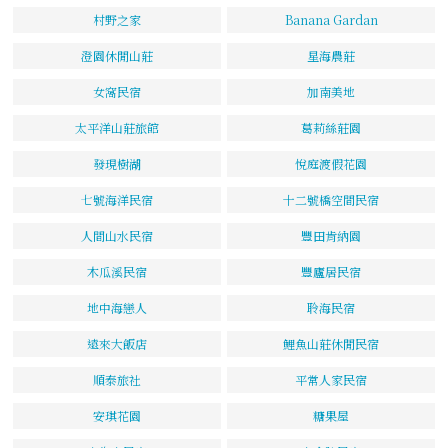
村野之家
Banana Gardan
澄園休閒山莊
星海農莊
女窩民宿
加南美地
太平洋山莊旅館
葛莉絲莊園
發現樹湖
悅庭渡假花園
七號海洋民宿
十二號橋空間民宿
人間山水民宿
豐田肯納園
木瓜溪民宿
豐廬居民宿
地中海戀人
聆海民宿
遠來大飯店
鯉魚山莊休閒民宿
順泰旅社
平常人家民宿
安琪花園
糖果屋