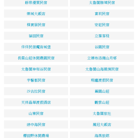
靜思優質民宿
太魯閣勝境民宿
樂城大飯店
富莉民宿
樸實居民宿
安莊民宿
福田民宿
立霧客棧
佳佳民宿魔術城堡
谷園民宿
長霖山莊休閒農園民宿
立德布洛灣山月邨
太魯閣神秘谷民宿
太魯閣山海風情民宿
宇馨藝民宿
翔廬渡假民宿
沙古拉民宿
麗園山莊
天祥晶華渡假酒店
觀雲山莊
山寨民宿
太魯閣旅社
綠中海民宿
鳳冠大飯店
櫻田野休閒農場
海燕旅館