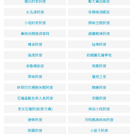
優比的家民宿
藍天麗池飯店
水名漾民宿
安樺商務飯店
小斑的家民宿
原味空間民宿
麗格休閒商務客棧
洄瀾風情民宿
韓舍民宿
紐奧民宿
海濱民宿
救國團花蓮學苑
那魯灣旅店
微風民宿
翠峰民宿
蓮苑之家
阿里巴巴運動休閒民宿
陶庫民宿
花蓮晶藍色美人魚民宿
家園民宿
家在花蓮民宿(雲天樓)
停泊小棧民宿
康樂民宿
月明風清時尚民宿
紫園民宿
小瓶子民宿