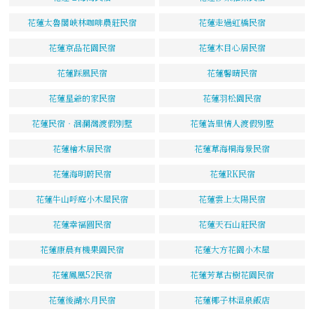
花蓮太魯閣峽林咖啡農莊民宿
花蓮走過虹橋民宿
花蓮京品花園民宿
花蓮木目心居民宿
花蓮踩風民宿
花蓮馨晴民宿
花蓮星爺的家民宿
花蓮羽松園民宿
花蓮民宿‧洄瀾灣渡假別墅
花蓮峇里情人渡假別墅
花蓮檜木居民宿
花蓮草海桐海景民宿
花蓮海明蔚民宿
花蓮RK民宿
花蓮牛山呼庭小木屋民宿
花蓮雲上太陽民宿
花蓮幸福圓民宿
花蓮天石山莊民宿
花蓮康晨有機果園民宿
花蓮大方花園小木屋
花蓮鳳凰52民宿
花蓮芳草古樹花園民宿
花蓮後湖水月民宿
花蓮椰子林溫泉飯店