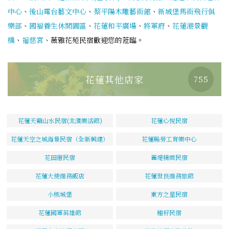
中心
、
後山電台藝文中心
、
蔡平陽木雕藝術館
、
新城堡馬術飛行俱
樂部
、
國褔養生休閒園區
、
花蓮和平廣場
、
將軍府
、
花蓮港景觀
橋
、
福慈宮
、薇雅花苑民宿歡迎您的蒞臨。
花蓮其他店家
755
花蓮天籟山水民宿(北濱樂活館)
花蓮心悅民宿
花蓮天空之城海景民宿（全新興建）
花蓮縣勞工育樂中心
花田厝民宿
麗堤精緻民宿
花蓮大使商務飯店
花蓮世良商務旅館
小熊城堡
東方之星民宿
花蓮國軍英雄館
種籽民宿