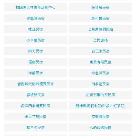
救國團天祥青年活動中心
荖萊居民宿
定風波民宿
馬可樓民宿
哇旦民宿
七星潭渡假民宿
砂卡礑民宿
全民客棧
晴天民宿
自己家民宿
優齋民宿
東里客棧民宿
梅蘭民宿
秦老爹民宿
碧海藍天精緻優質民宿
四季遊民宿
祁楨軒民宿
初音石雕的家民宿
海洋四季優質民宿
雙橡園渡假山莊(附設九虹茶莊)
未央花苑民宿
家樂園民宿
藍日式民宿
水的故鄉民宿