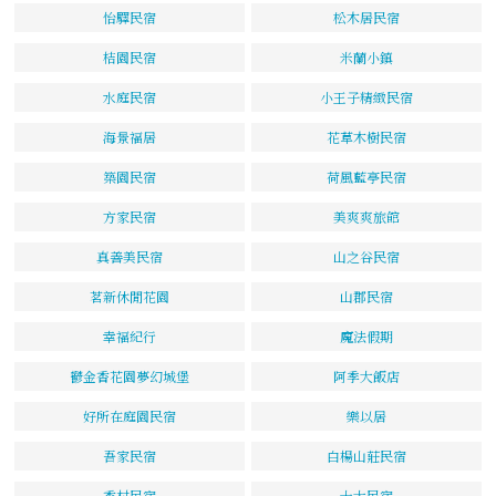
怡驛民宿
松木居民宿
桔園民宿
米蘭小鎮
水庭民宿
小王子精緻民宿
海景福居
花草木樹民宿
築園民宿
荷風藍亭民宿
方家民宿
美爽爽旅館
真善美民宿
山之谷民宿
茗新休閒花園
山郡民宿
幸福紀行
魔法假期
鬱金香花園夢幻城堡
阿季大飯店
好所在庭園民宿
樂以居
吾家民宿
白楊山莊民宿
香村民宿
十大民宿