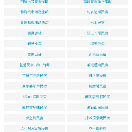
桐居人文渡假空間
旅路渡假商務旅館
雅筑汽車商務旅館
約在這裡民宿
喜臻藝術精品飯店
水上民宿
洄瀾客棧
張三ㄟ厝民宿
春綠小築
海天依舍
白陽山莊
奇萊亞民宿
花蓮民宿- 青山河畔
羊兒煙囪民宿
花蓮花弄房民宿
日之出民宿
東華嘉年華民宿
聽濤閣民宿
63inn庭園民宿
蘭花厝渡假民宿
鳳林古早味民宿
漱石山居民宿
夢之鄉民宿
掃叭頂景觀民宿
六心居&宸昕民宿
亞士都飯店