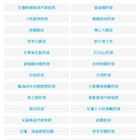
花蓮凱頓商務汽車旅館
碧海樓民宿
小熊森林民宿
椰風時尚民宿
綠園飯店
華心大飯店
奇萊大飯店
旅行者之家
花草集花藝民宿
EZday民宿
香柚園休閒民宿
吉琍林園民宿
松格民宿
方翊民宿
藍海綠地休閒渡假民宿
大愛農場景觀民宿
客之屋民宿
東都商務汽車旅館
鏷石民宿
花蓮上大和景觀民宿
采盈精品汽車旅館
函園旅店
花蓮‧南海渡假花園
林家茶園民宿