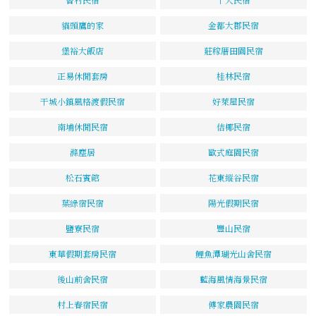
貓頭鷹的家
金都大郡民宿
堡裕大飯店
莊稼厝田園民宿
正易休閒套房
桂林民宿
干城小鎮風格渡假民宿
好萊屋民宿
南埔休閒民宿
佶椰民宿
滌塵居
歐式庭園民宿
松石賓館
花東縱谷民宿
葉綠宿民宿
陽光假期民宿
鹽寮民宿
豐山民宿
東華假期套房民宿
鯉魚潭瑚光山舍民宿
後山前舍民宿
藍海風情海景民宿
村上春宿民宿
傅家農園民宿