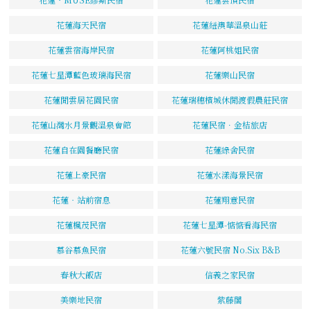
花蓮海天民宿
花蓮紐澳華溫泉山莊
花蓮雲宿海岸民宿
花蓮阿桃姐民宿
花蓮七星潭藍色玻璃海民宿
花蓮樂山民宿
花蓮閒雲居花園民宿
花蓮瑞穗檳城休閒渡假農莊民宿
花蓮山灣水月景觀溫泉會館
花蓮民宿．金桔旅店
花蓮自在園餐廳民宿
花蓮綠舍民宿
花蓮上豪民宿
花蓮水漾海景民宿
花蓮‧站前宿息
花蓮翔意民宿
花蓮楓茂民宿
花蓮七星潭-惦惦看海民宿
慕谷慕魚民宿
花蓮六號民宿 No.Six B&B
春秋大飯店
信義之家民宿
美樂地民宿
紫藤閣