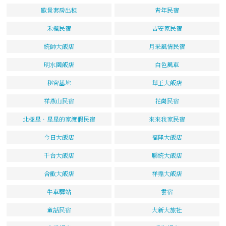
歐景套房出租
青年民宿
禾楓民宿
吉安家民宿
統帥大飯店
月采風情民宿
明水園飯店
白色風車
秘密基地
華王大飯店
祥燕山民宿
花崗民宿
北極星．星星的家渡假民宿
來來我家民宿
今日大飯店
福隆大飯店
千台大飯店
聯統大飯店
合歡大飯店
祥鼎大飯店
牛車驛站
雲宿
童話民宿
大新大旅社