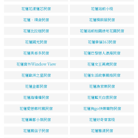
花蓮花漾蓮芯民宿
花蓮站前小棧
花蓮‧璞舍民宿
花蓮樸耕居民宿
花蓮比拉迦民宿
花蓮站前柏園綠地花園民宿
花蓮國光民宿
花蓮幸福163民宿
花蓮美那多民宿
花蓮巴黎戀人浪漫民宿
花蓮窗外Window View
花蓮女王萬歲民宿
花蓮歐洲之星民宿
花蓮生活故事風格民宿
花蓮金都民宿
花蓮漁家樂民宿
花蓮海邊邊民宿
花蓮藍天白雲民宿
花蓮愛戀鄉村風民宿
花蓮狗go快樂寵物民宿
花蓮麗都小築民宿
花蓮好奇堂客棧
花蓮風信子民宿
花蓮雅漾民宿