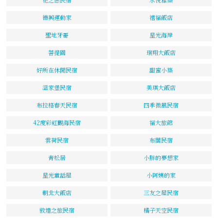
德興運動家
禧福飯店
聖地牙哥
星光海岸
菩提園
瑞翔大飯店
好所在休閒民宿
甜蜜小築
溫家堡民宿
美琪大飯店
布拉格春天民宿
四季微風民宿
42度彩虹觀海民宿
福大旅館
雲荷民宿
布閣民宿
青松居
小胖的夢想家
星光童話屋
小阿姨的家
朝北大飯店
三友之屋民宿
敦煌之旅民宿
橘子天空民宿