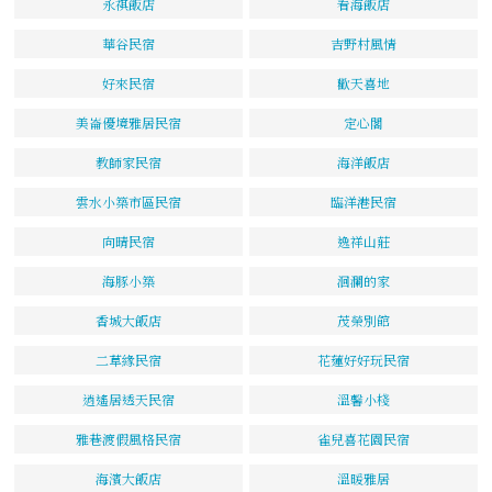
永祺飯店
看海飯店
華谷民宿
吉野村風情
好來民宿
歡天喜地
美崙優境雅居民宿
定心閣
教師家民宿
海洋飯店
雲水小築市區民宿
臨洋港民宿
向晴民宿
逸祥山莊
海豚小築
洄瀾的家
香城大飯店
茂榮別館
二草緣民宿
花蓮好好玩民宿
逍遙居透天民宿
溫馨小棧
雅巷渡假風格民宿
雀兒喜花園民宿
海濱大飯店
溫暖雅居