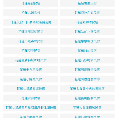
花蓮綠宿民宿
花蓮香風民宿
花蓮六福客棧
花蓮貝拉利亞民宿
花蓮民宿．阡豪精緻商務套房
花蓮輕井澤民宿
花蓮微甜彩虹民宿
花蓮站前小保民宿
花蓮小熊森林民宿
花蓮戀戀楓情民宿
花蓮亞美民宿
花蓮紐約民宿
花蓮曼普勒斯咖啡民宿
花蓮石頭的家民宿
花蓮卡布里民宿
花蓮洄瀾雅舍民宿
花蓮小鯨魚民宿
花蓮阿魯娃藝宿館
花蓮七星潭星海民宿
花蓮太魯閣小魚的家民宿
花蓮古井民宿
花蓮後山圓夢民宿
花蓮七星潭日月星海濱渡假休閒民宿
花蓮太魯閣樺城民宿
花蓮七海灣民宿
花蓮莎集雅築民宿