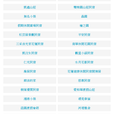
凱鑫山莊
雙橡園山莊民宿
無名小築
晶園
假期休閒廣場民宿
檜之園
松芸居景觀民宿
平安民宿
三采吉光家花蓮民宿
南華休閒花園民宿
凱汶生民宿
觀星小語民宿
仁光民宿
水月花都民宿
喬居民宿
花蓮健康休閒民宿閒情居
麻吉的家
慈惠民宿
樹窩優質民宿
愛和華渡假山莊
湘緣小築
遇見幸福
函園渡假會館
河堤雅舍