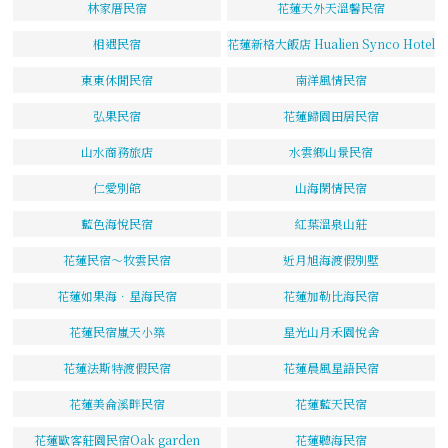
林家厝民宿
花蓮天外天溫馨民宿
相遇民宿
花蓮新格大飯店 Hualien Synco Hotel
東東休閒民宿
南洋風情民宿
弘果民宿
花蓮歸園田居民宿
山水商務旅店
水雲鄉山景民宿
仁愛別館
山海閑情民宿
藍色海悅民宿
紅葉溫泉山莊
花蓮民宿～牧雲民宿
近月旭海渡假別墅
花蓮如果海．星海民宿
花蓮加勒比海民宿
花蓮民宿嵐天小築
星光山月禾園悅舍
花蓮法斯特渡假民宿
花蓮晨風星語民宿
花蓮美侖溪畔民宿
花蓮藍天民宿
花蓮歐客莊園民宿Oak garden
花蓮聽海民宿