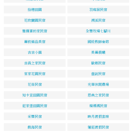
拾穗田園
羽庭居民宿
花欣蘭園民宿
溯溪民宿
雅爾富的家民宿
全豐牧場七腳川
麗敦極品美宿
國統教師會館
吉吉小鎮
美麗晨曦
吉昌之家民宿
歐鄉民宿
官家花園民宿
壺說民宿
花術民宿
光華休閒農場
知卡宣田園民宿
恩典之家民宿
莊家堡田園民宿
楊媽媽民宿
采豐民宿
映月渡假套房
戲海民宿
蓮莊渡假民宿