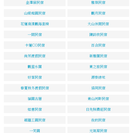
金澤居民宿
雅築民宿
山緹庭園民宿
觀月民宿
花蓮南濱觀海套房
大山休閒民宿
一間民宿
陳詩欣民宿
卡蓮CO民宿
百合民宿
尚芳渡假民宿
新雅閣民宿
觀星水閣
東之旅民宿
好客民宿
源泰綠地
春夏秋冬渡假民宿
協同民宿
福園古厝
青山河畔民宿
如意民宿
日先照農莊民宿
越牆工園民宿
我的民宿
一笑園
元氣屋民宿