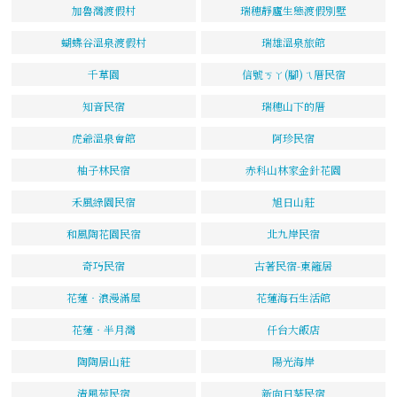
加魯灣渡假村
瑞穗靜廬生態渡假別墅
蝴蝶谷溫泉渡假村
瑞雄溫泉旅館
千草園
信號ㄎㄚ(腳)ㄟ厝民宿
知音民宿
瑞穗山下的厝
虎爺溫泉會館
阿珍民宿
柚子林民宿
赤科山林家金針花園
禾風綠園民宿
旭日山莊
和風陶花園民宿
北九岸民宿
奇巧民宿
古著民宿-東籬居
花蓮‧浪漫滿屋
花蓮海石生活館
花蓮‧半月灣
仟台大飯店
陶陶居山莊
陽光海岸
清風苑民宿
新向日葵民宿