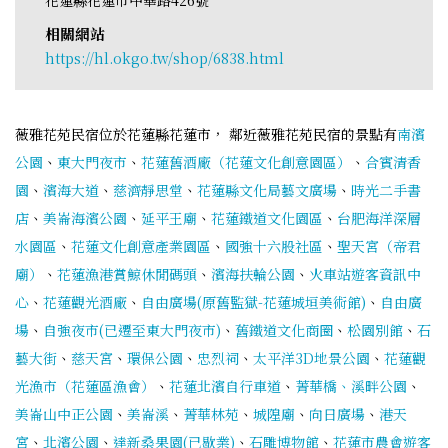
相關網站
https://hl.okgo.tw/shop/6838.html
薇雅花苑民宿位於花蓮縣花蓮市， 鄰近薇雅花苑民宿的景點有
南濱
公園
、
東大門夜市
、
花蓮舊酒廠（花蓮文化創意園區）
、
合賓清香
園
、
濱海大道
、
慈濟靜思堂
、
花蓮縣文化局藝文廣場
、
時光二手書
店
、
美崙海濱公園
、
延平王廟
、
花蓮鐵道文化園區
、
台肥海洋深層
水園區
、
花蓮文化創意產業園區
、
國強十六股社區
、
聖天宮（帝君
廟）
、
花蓮漁港賞鯨休閒碼頭
、
濱海扶輪公園
、
火車站遊客資訊中
心
、
花蓮觀光酒廠
、
自由廣場(原舊監獄-花蓮城垣美術館)
、
自由廣
場
、
自強夜市(已遷至東大門夜市)
、
舊鐵道文化商圈
、
松園別館
、
石
藝大街
、
慈天宮
、
環保公園
、
忠烈祠
、
太平洋3D地景公園
、
花蓮觀
光漁市（花蓮區漁會）
、
花蓮北濱自行車道
、
菁華橋、溪畔公園
、
美崙山中正公園
、
美崙溪
、
菁華林苑
、
城隍廟
、
向日廣場
、
港天
宮
、
北濱公園
、
達新桑果園(已歇業)
、
石雕博物館
、
花蓮市農會遊客