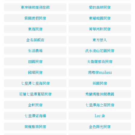
東岸精緻商務旅館
愛的真締民宿
霖園渡假民宿
東耀庭園民宿
東海民宿
菁華河畔民宿
金名居飯店
東方戀人
生活農場
汎水淩山花園民宿
田園民宿
太魯閣藝術民宿
國順民宿
瑪嚕宿malusu
七星潭七星海民宿
英園民宿
花蓮七星潭夏屋民宿
秀蘭瑪雅休閒農園
金軒民宿
七星潭海之屋民宿
七星潭望海樓
Lee 舍
荷楓雅築民宿
金色陽光民宿