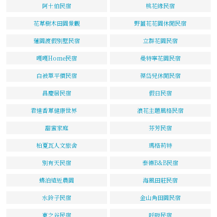
阿土伯民宿
桃花緣民宿
花草樹木田園景觀
野薑花花園休閒民宿
蓮園渡假別墅民宿
立群花園民宿
嘎嘎Home民宿
曼特寧花園民宿
白被單平價民宿
葆岱兒休閒民宿
昌慶居民宿
假日民宿
君達香草健康世界
浪花主題風格民宿
甜蜜家庭
芬芳民宿
柏夏瓦人文旅舍
瑪格莉特
別有天民宿
泰德B&B民宿
蝶泊遠近農園
海風田莊民宿
水鈴子民宿
金山角田園民宿
東之谷民宿
呼吸民宿