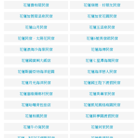
花蓮養和屋民宿
花蓮瑞穗‧好朋友民宿
花蓮加賀屋溫泉民宿
花蓮加家花園民宿
花蓮山月民宿
花蓮玉溫泉民宿
花蓮民宿‧太陽花民宿
花蓮6號美宿館民宿
花蓮浪淘沙海景民宿
花蓮海傳民宿
花蓮國廣興大飯店
花蓮七星潭海灣民宿
花蓮斯圖亞特海洋莊園
花蓮海洋戀人民宿
花蓮月光海洋民宿
花蓮國王陛下渡假民宿
花蓮塞維爾鄉村民宿
花蓮美麗家民宿
花蓮哈囉背包旅店
花蓮凱苑風格庭園民宿
花蓮和風民宿
花蓮耕夢園渡假民宿
花蓮牛の窩民宿
花蓮何家民宿
花蓮‧MUSE繆斯民宿
花蓮雲頂民宿