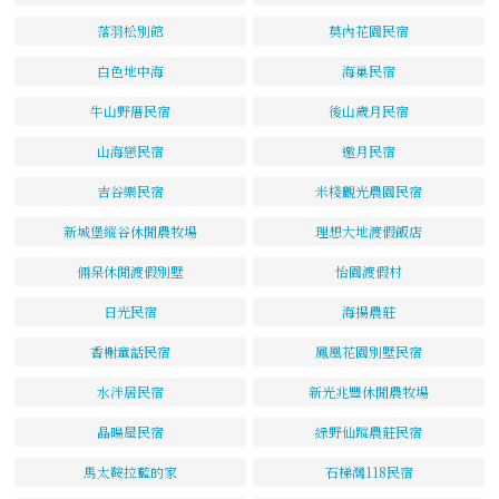
落羽松別館
莫內花園民宿
白色地中海
海巢民宿
牛山野厝民宿
後山歲月民宿
山海戀民宿
邀月民宿
吉谷樂民宿
米棧觀光農園民宿
新城堡縱谷休閒農牧場
理想大地渡假飯店
倆呆休閒渡假別墅
怡園渡假村
日光民宿
海揚農莊
香榭童話民宿
鳳凰花園別墅民宿
水泮居民宿
新光兆豐休閒農牧場
晶暘屋民宿
綠野仙蹤農莊民宿
馬太鞍拉藍的家
石梯灣118民宿