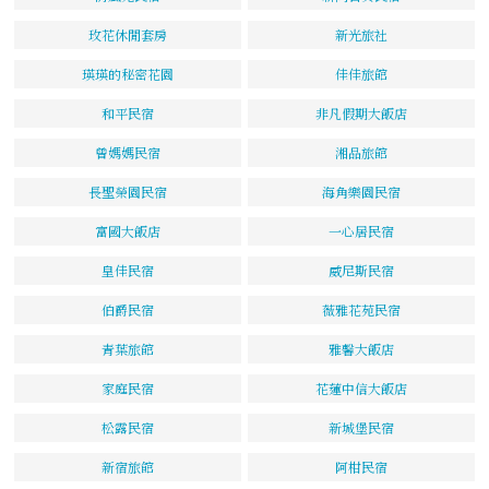
玫花休閒套房
新光旅社
瑛瑛的秘密花園
佳佳旅館
和平民宿
非凡假期大飯店
曾媽媽民宿
湘品旅館
長聖榮園民宿
海角樂園民宿
富國大飯店
一心居民宿
皇佳民宿
威尼斯民宿
伯爵民宿
薇雅花苑民宿
青葉旅館
雅馨大飯店
家庭民宿
花蓮中信大飯店
松露民宿
新城堡民宿
新宿旅館
阿柑民宿