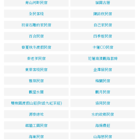
青山河畔民宿
福園古厝
全民客棧
陳詩欣民宿
初音石雕的家民宿
自己家民宿
百合民宿
四季遊民宿
春夏秋冬渡假民宿
卡蓮CO民宿
秦老爹民宿
花蓮南濱觀海套房
東里客棧民宿
金澤居民宿
雅築民宿
梅蘭民宿
觀星水閣
觀月民宿
雙橡園渡假山莊(附設九虹茶莊)
協同民宿
源泰綠地
水的故鄉民宿
越牆工園民宿
海揚農莊
海巢民宿
山海戀民宿