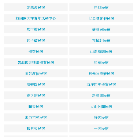
定風波民宿
哇旦民宿
救國團天祥青年活動中心
七星潭渡假民宿
馬可樓民宿
荖萊居民宿
砂卡礑民宿
祁楨軒民宿
優齋民宿
山緹庭園民宿
碧海藍天精緻優質民宿
如意民宿
尚芳渡假民宿
日先照農莊民宿
家樂園民宿
海洋四季優質民宿
東之旅民宿
新雅閣民宿
晴天民宿
大山休閒民宿
未央花苑民宿
好客民宿
藍日式民宿
一間民宿