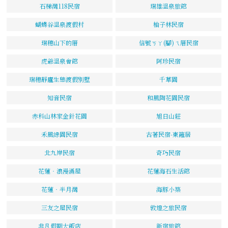
石梯灣118民宿
瑞雄溫泉旅館
蝴蝶谷溫泉渡假村
柚子林民宿
瑞穗山下的厝
信號ㄎㄚ(腳)ㄟ厝民宿
虎爺溫泉會館
阿珍民宿
瑞穗靜廬生態渡假別墅
千草園
知音民宿
和風陶花園民宿
赤科山林家金針花園
旭日山莊
禾風綠園民宿
古著民宿-東籬居
北九岸民宿
奇巧民宿
花蓮‧浪漫滿屋
花蓮海石生活館
花蓮‧半月灣
海豚小築
三友之屋民宿
敦煌之旅民宿
非凡假期大飯店
新宿旅館