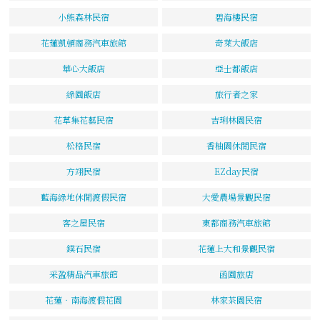
小熊森林民宿
碧海樓民宿
花蓮凱頓商務汽車旅館
奇萊大飯店
華心大飯店
亞士都飯店
綠園飯店
旅行者之家
花草集花藝民宿
吉琍林園民宿
松格民宿
香柚園休閒民宿
方翊民宿
EZday民宿
藍海綠地休閒渡假民宿
大愛農場景觀民宿
客之屋民宿
東都商務汽車旅館
鏷石民宿
花蓮上大和景觀民宿
采盈精品汽車旅館
函園旅店
花蓮‧南海渡假花園
林家茶園民宿