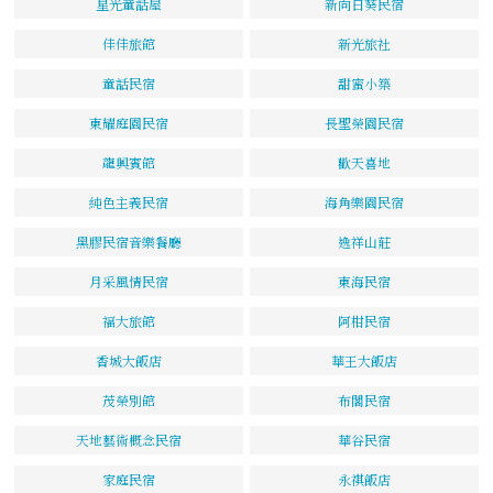
星光童話屋
新向日葵民宿
佳佳旅館
新光旅社
童話民宿
甜蜜小築
東耀庭園民宿
長聖榮園民宿
龍興賓館
歡天喜地
純色主義民宿
海角樂園民宿
黑膠民宿音樂餐廳
逸祥山莊
月采風情民宿
東海民宿
福大旅館
阿柑民宿
香城大飯店
華王大飯店
茂榮別館
布閣民宿
天地藝術概念民宿
華谷民宿
家庭民宿
永祺飯店