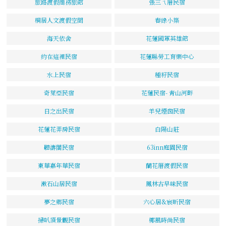
旅路渡假商務旅館
張三ㄟ厝民宿
桐居人文渡假空間
春綠小築
海天依舍
花蓮國軍英雄館
約在這裡民宿
花蓮縣勞工育樂中心
水上民宿
種籽民宿
奇萊亞民宿
花蓮民宿- 青山河畔
日之出民宿
羊兒煙囪民宿
花蓮花弄房民宿
白陽山莊
聽濤閣民宿
63inn庭園民宿
東華嘉年華民宿
蘭花厝渡假民宿
漱石山居民宿
鳳林古早味民宿
夢之鄉民宿
六心居&宸昕民宿
掃叭頂景觀民宿
椰風時尚民宿