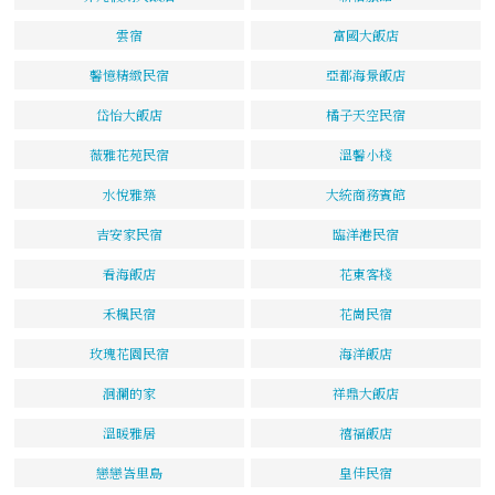
雲宿
富國大飯店
馨憶精緻民宿
亞都海景飯店
岱怡大飯店
橘子天空民宿
薇雅花苑民宿
溫馨小棧
水悅雅築
大統商務賓館
吉安家民宿
臨洋港民宿
看海飯店
花東客棧
禾楓民宿
花崗民宿
玫瑰花園民宿
海洋飯店
洄瀾的家
祥鼎大飯店
溫暖雅居
禧福飯店
戀戀峇里島
皇佳民宿