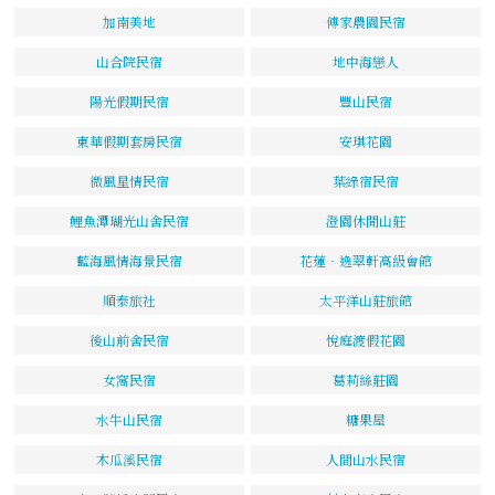
加南美地
傅家農園民宿
山合院民宿
地中海戀人
陽光假期民宿
豐山民宿
東華假期套房民宿
安琪花園
微風星情民宿
葉綠宿民宿
鯉魚潭瑚光山舍民宿
澄園休閒山莊
藍海風情海景民宿
花蓮‧逸翠軒高級會館
順泰旅社
太平洋山莊旅館
後山前舍民宿
悅庭渡假花園
女窩民宿
葛莉絲莊園
水牛山民宿
糖果屋
木瓜溪民宿
人間山水民宿