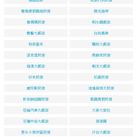
雅巷渡假風格民宿
陽光海岸
曾媽媽民宿
明水園飯店
雅馨大飯店
白色風車
秘密基地
聯統大飯店
溫家堡民宿
教師家民宿
海濱大飯店
朝北大飯店
好來民宿
松露民宿
威尼斯民宿
逍遙居透天民宿
彭老師田園民宿
霖園渡假民宿
冠倫汽車大飯店
大新大旅社
花蓮中信大飯店
菩提園
雲水小築市區民宿
仟台大飯店