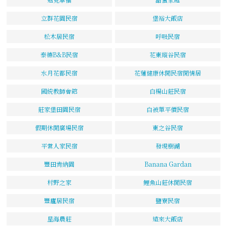
立群花園民宿
堡裕大飯店
松木居民宿
呼吸民宿
泰德B&B民宿
花東縱谷民宿
水月花都民宿
花蓮健康休閒民宿閒情居
國統教師會館
白楊山莊民宿
莊家堡田園民宿
白被單平價民宿
假期休閒廣場民宿
東之谷民宿
平常人家民宿
發現樹湖
豐田肯納園
Banana Gardan
村野之家
鯉魚山莊休閒民宿
豐廬居民宿
鹽寮民宿
星海農莊
遠來大飯店