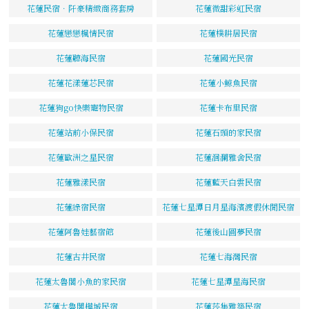
花蓮民宿．阡豪精緻商務套房
花蓮微甜彩虹民宿
花蓮戀戀楓情民宿
花蓮樸耕居民宿
花蓮聽海民宿
花蓮國光民宿
花蓮花漾蓮芯民宿
花蓮小鯨魚民宿
花蓮狗go快樂寵物民宿
花蓮卡布里民宿
花蓮站前小保民宿
花蓮石頭的家民宿
花蓮歐洲之星民宿
花蓮洄瀾雅舍民宿
花蓮雅漾民宿
花蓮藍天白雲民宿
花蓮綠宿民宿
花蓮七星潭日月星海濱渡假休閒民宿
花蓮阿魯娃藝宿館
花蓮後山圓夢民宿
花蓮古井民宿
花蓮七海灣民宿
花蓮太魯閣小魚的家民宿
花蓮七星潭星海民宿
花蓮太魯閣樺城民宿
花蓮莎集雅築民宿