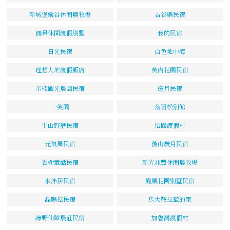
新城堡縱谷休閒農牧場
吉谷樂民宿
倆呆休閒渡假別墅
我的民宿
日光民宿
白色地中海
理想大地渡假飯店
莫內花園民宿
米棧觀光農園民宿
邀月民宿
一笑園
落羽松別館
牛山野厝民宿
怡園渡假村
元氣屋民宿
後山歲月民宿
香榭童話民宿
新光兆豐休閒農牧場
水泮居民宿
鳳凰花園別墅民宿
晶暘屋民宿
馬太鞍拉藍的家
綠野仙蹤農莊民宿
加魯灣渡假村