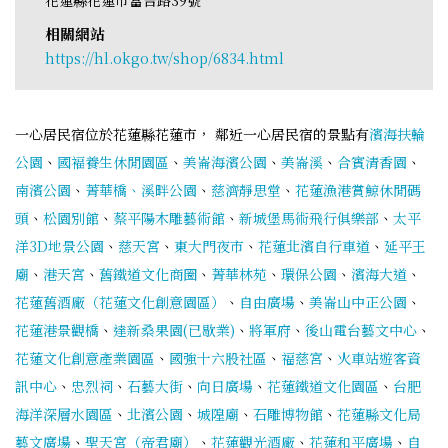
相關網站
https://hl.okgo.tw/shop/6834.html
一心居民宿位於花蓮縣花蓮市， 鄰近一心居民宿的景點有
濱海扶輪
公園
、
國褔養生休閒園區
、
美崙海濱公園
、
美崙溪
、
合賓清香園
、
南濱公園
、
菁華橋、溪畔公園
、
慈濟靜思堂
、
花蓮漁港賞鯨休閒碼
頭
、
松園別館
、
蔡平陽木雕藝術館
、
新城堡馬術飛行俱樂部
、
太平
洋3D地景公園
、
慈天宮
、
東大門夜市
、
花蓮北濱自行車道
、
延平王
廟
、
港天宮
、
舊鐵道文化商圈
、
菁華林苑
、
環保公園
、
濱海大道
、
花蓮舊酒廠（花蓮文化創意園區）
、
自由廣場
、
美崙山中正公園
、
花蓮港景觀橋
、
達新桑果園(已歇業)
、
將軍府
、
後山電台藝文中心
、
花蓮文化創意產業園區
、
國強十六股社區
、
福慈宮
、
火車站遊客資
訊中心
、
忠烈祠
、
石藝大街
、
向日廣場
、
花蓮鐵道文化園區
、
台肥
海洋深層水園區
、
北濱公園
、
城隍廟
、
石雕博物館
、
花蓮縣文化局
藝文廣場
、
聖天宮（帝君廟）
、
花蓮觀光酒廠
、
花蓮和平廣場
、
自