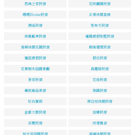
恩典之家民宿
花欣蘭園民宿
嘎嘎Home民宿
正易休閒套房
溯溪民宿
別有天民宿
荷風藍亭民宿
蓮園渡假別墅民宿
南華休閒花園民宿
樹窩優質民宿
蓮莊渡假民宿
假日民宿
花草樹木田園景觀
昌慶居民宿
吾家民宿
花術民宿
麗敦極品美宿
築園民宿
松石賓館
葆岱兒休閒民宿
金都大郡民宿
佶椰民宿
采豐民宿
河堤雅舍
知卡宣田園民宿
南埔休閒民宿