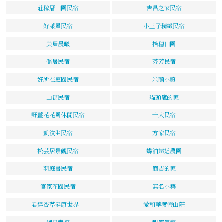
莊稼厝田園民宿
吉昌之家民宿
好萊屋民宿
小王子精緻民宿
美麗晨曦
拾穗田園
喬居民宿
芬芳民宿
好所在庭園民宿
米蘭小鎮
山郡民宿
貓頭鷹的家
野薑花花園休閒民宿
十大民宿
凱汶生民宿
方家民宿
松芸居景觀民宿
蝶泊遠近農園
羽庭居民宿
麻吉的家
官家花園民宿
無名小築
君達香草健康世界
愛和華渡假山莊
遇見幸福
甜蜜家庭