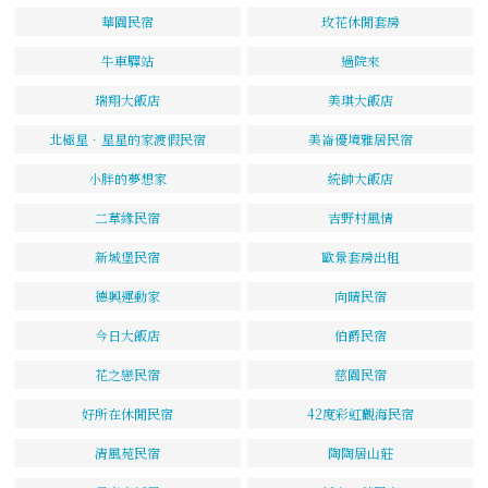
華園民宿
玫花休閒套房
牛車驛站
過院來
瑞翔大飯店
美琪大飯店
北極星．星星的家渡假民宿
美崙優境雅居民宿
小胖的夢想家
統帥大飯店
二草緣民宿
吉野村風情
新城堡民宿
歐景套房出租
德興運動家
向晴民宿
今日大飯店
伯爵民宿
花之戀民宿
慈園民宿
好所在休閒民宿
42度彩虹觀海民宿
清風苑民宿
陶陶居山莊