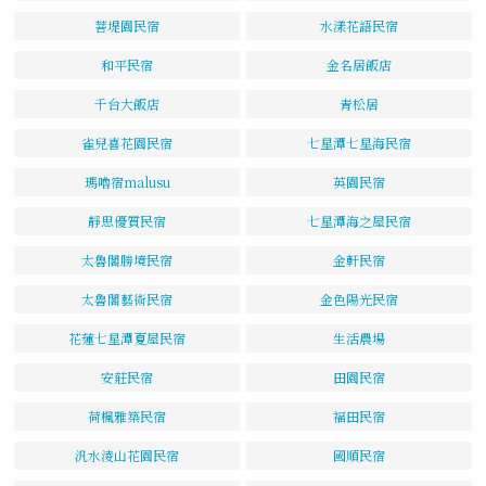
菩堤園民宿
水漾花語民宿
和平民宿
金名居飯店
千台大飯店
青松居
雀兒喜花園民宿
七星潭七星海民宿
瑪嚕宿malusu
英園民宿
靜思優質民宿
七星潭海之屋民宿
太魯閣勝境民宿
金軒民宿
太魯閣藝術民宿
金色陽光民宿
花蓮七星潭夏屋民宿
生活農場
安莊民宿
田園民宿
荷楓雅築民宿
福田民宿
汎水淩山花園民宿
國順民宿