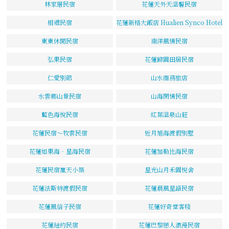
林家厝民宿
花蓮天外天溫馨民宿
相遇民宿
花蓮新格大飯店 Hualien Synco Hotel
東東休閒民宿
南洋風情民宿
弘果民宿
花蓮歸園田居民宿
仁愛別館
山水商務旅店
水雲鄉山景民宿
山海閑情民宿
藍色海悅民宿
紅葉溫泉山莊
花蓮民宿～牧雲民宿
近月旭海渡假別墅
花蓮如果海．星海民宿
花蓮加勒比海民宿
花蓮民宿嵐天小築
星光山月禾園悅舍
花蓮法斯特渡假民宿
花蓮晨風星語民宿
花蓮風信子民宿
花蓮好奇堂客棧
花蓮紐約民宿
花蓮巴黎戀人浪漫民宿