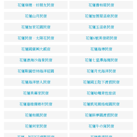
花蓮瑞穗‧好朋友民宿
花蓮養和屋民宿
花蓮山月民宿
花蓮加賀屋溫泉民宿
花蓮加家花園民宿
花蓮玉溫泉民宿
花蓮民宿‧太陽花民宿
花蓮6號美宿館民宿
花蓮國廣興大飯店
花蓮海傳民宿
花蓮浪淘沙海景民宿
花蓮七星潭海灣民宿
花蓮斯圖亞特海洋莊園
花蓮月光海洋民宿
花蓮海洋戀人民宿
花蓮國王陛下渡假民宿
花蓮美麗家民宿
花蓮哈囉背包旅店
花蓮塞維爾鄉村民宿
花蓮凱苑風格庭園民宿
花蓮和風民宿
花蓮耕夢園渡假民宿
花蓮何家民宿
花蓮牛の窩民宿
花蓮‧MUSE繆斯民宿
花蓮雲頂民宿