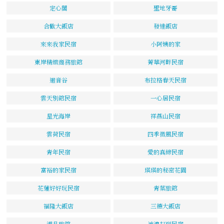
定心閣
聖地牙哥
合歡大飯店
發達飯店
來來我家民宿
小阿姨的家
東岸精緻商務旅館
菁華河畔民宿
迴音谷
布拉格春天民宿
雲天別館民宿
一心居民宿
星光海岸
祥燕山民宿
雲荷民宿
四季微風民宿
青年民宿
愛的真締民宿
富裕的家民宿
瑛瑛的秘密花園
花蓮好好玩民宿
青葉旅館
福隆大飯店
三德大飯店
湘品旅館
被浪打到民宿