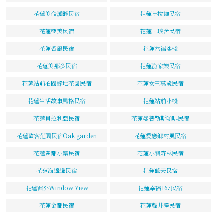
花蓮美侖溪畔民宿
花蓮比拉迦民宿
花蓮亞美民宿
花蓮‧璞舍民宿
花蓮香風民宿
花蓮六福客棧
花蓮美那多民宿
花蓮漁家樂民宿
花蓮站前柏園綠地花園民宿
花蓮女王萬歲民宿
花蓮生活故事風格民宿
花蓮站前小棧
花蓮貝拉利亞民宿
花蓮曼普勒斯咖啡民宿
花蓮歐客莊園民宿Oak garden
花蓮愛戀鄉村風民宿
花蓮麗都小築民宿
花蓮小熊森林民宿
花蓮海邊邊民宿
花蓮藍天民宿
花蓮窗外Window View
花蓮幸福163民宿
花蓮金都民宿
花蓮輕井澤民宿