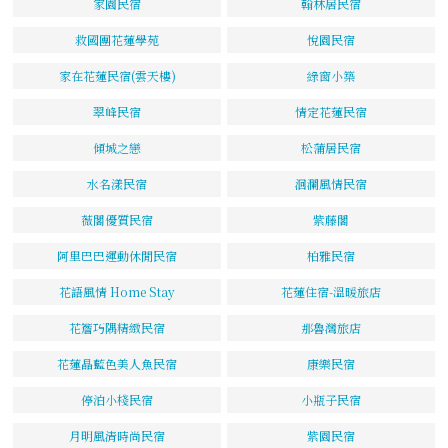
家園民宿
翰林居民宿
救國團花蓮學苑
悅園民宿
家在花蓮民宿(雲天樓)
綠窗小築
翠峰民宿
情定花蓮民宿
傾城之戀
松蒲居民宿
水名漾民宿
洄瀾風情民宿
薇閣優質民宿
紫藤閣
阿里巴巴運動休閒民宿
柏雅民宿
花語風情 Home Stay
花蓮住宿-溫暖旅店
花簷巧隅精緻民宿
那魯灣旅店
花蓮晶藍色美人魚民宿
康樂民宿
停泊小棧民宿
小瓶子民宿
月明風清時尚民宿
紫園民宿