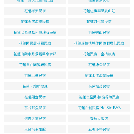
花蓮海天民宿
花蓮紐澳華溫泉山莊
花蓮雲宿海岸民宿
花蓮阿桃姐民宿
花蓮七星潭藍色玻璃海民宿
花蓮樂山民宿
花蓮閒雲居花園民宿
花蓮瑞穗檳城休閒渡假農莊民宿
花蓮山灣水月景觀溫泉會館
花蓮民宿．金桔旅店
花蓮自在園餐廳民宿
花蓮綠舍民宿
花蓮上豪民宿
花蓮水漾海景民宿
花蓮‧站前宿息
花蓮楓茂民宿
花蓮翔意民宿
花蓮七星潭-惦惦看海民宿
慕谷慕魚民宿
花蓮六號民宿 No.Six B&B
信義之家民宿
春秋大飯店
東榮汽車旅館
五號小築民宿