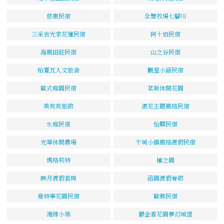
慈惠民宿
全豐牧場七腳川
三采吉光家花蓮民宿
阿土伯民宿
海風田莊民宿
山之谷民宿
柏夏瓦人文旅舍
觀星小語民宿
歐式庭園民宿
茗新休閒花園
美爽爽旅館
浪花主題風格民宿
水庭民宿
怡驛民宿
光華休閒農場
干城小鎮風格渡假民宿
瑪格莉特
檜之園
映月渡假套房
函園渡假會館
曼特寧花園民宿
歐鄉民宿
湘緣小築
鬱金香花園夢幻城堡