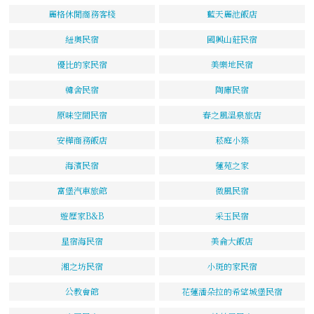
麗格休閒商務客棧
藍天麗池飯店
紐奧民宿
國興山莊民宿
優比的家民宿
美樂地民宿
韓舍民宿
陶庫民宿
原味空間民宿
春之風溫泉旅店
安樺商務飯店
菘庭小築
海濱民宿
蓮苑之家
富堡汽車旅館
微風民宿
遊歷家B&B
采玉民宿
星宿海民宿
美侖大飯店
湘之坊民宿
小斑的家民宿
公教會館
花蓮潘朵拉的希望城堡民宿