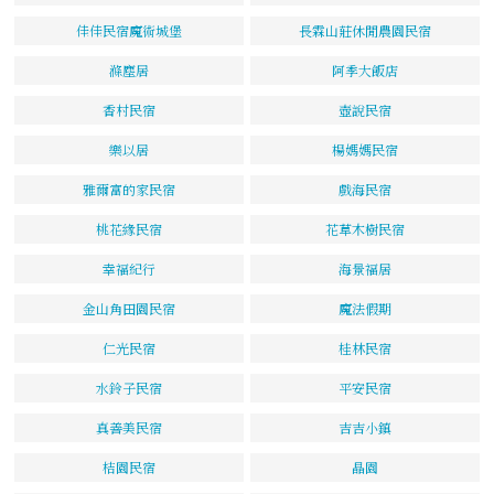
佳佳民宿魔術城堡
長霖山莊休閒農園民宿
滌塵居
阿季大飯店
香村民宿
壺說民宿
樂以居
楊媽媽民宿
雅爾富的家民宿
戲海民宿
桃花緣民宿
花草木樹民宿
幸福紀行
海景福居
金山角田園民宿
魔法假期
仁光民宿
桂林民宿
水鈴子民宿
平安民宿
真善美民宿
吉吉小鎮
桔園民宿
晶園