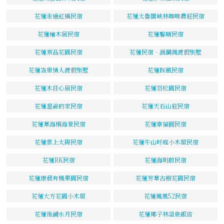
花蓮走過虹橋民宿
花蓮太魯閣峽林咖啡農莊民宿
花蓮檜木居民宿
花蓮馨晴民宿
花蓮京品花園民宿
花蓮民宿‧洄瀾灣渡假別墅
花蓮峇里情人渡假別墅
花蓮踩風民宿
花蓮木目心居民宿
花蓮羽松園民宿
花蓮星爺的家民宿
花蓮天石山莊民宿
花蓮草海桐海景民宿
花蓮幸福圓民宿
花蓮雲上太陽民宿
花蓮牛山呼庭小木屋民宿
花蓮RK民宿
花蓮海明蔚民宿
花蓮康晨有機果園民宿
花蓮芳草古樹花園民宿
花蓮大方花園小木屋
花蓮鳳凰52民宿
花蓮後湖水月民宿
花蓮椰子林溫泉飯店