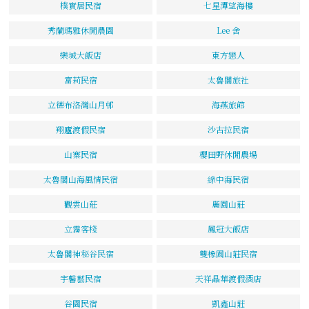
樸實居民宿
七星潭望海樓
秀蘭瑪雅休閒農園
Lee 舍
樂城大飯店
東方戀人
富莉民宿
太魯閣旅社
立德布洛灣山月邨
海燕旅館
翔廬渡假民宿
沙古拉民宿
山寨民宿
櫻田野休閒農場
太魯閣山海風情民宿
綠中海民宿
觀雲山莊
麗園山莊
立霧客棧
鳳冠大飯店
太魯閣神秘谷民宿
雙橡園山莊民宿
宇馨藝民宿
天祥晶華渡假酒店
谷園民宿
凱鑫山莊