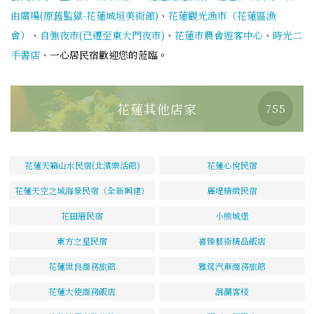
由廣場(原舊監獄-花蓮城垣美術館)
、
花蓮觀光漁市（花蓮區漁
會）
、
自強夜市(已遷至東大門夜市)
、
花蓮市農會遊客中心
、
時光二
手書店
、一心居民宿歡迎您的蒞臨。
花蓮其他店家
755
花蓮天籟山水民宿(北濱樂活館)
花蓮心悅民宿
花蓮天空之城海景民宿（全新興建）
麗堤精緻民宿
花田厝民宿
小熊城堡
東方之星民宿
喜臻藝術精品飯店
花蓮世良商務旅館
雅筑汽車商務旅館
花蓮大使商務飯店
洄瀾客棧