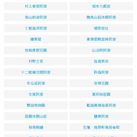
村上春宿民宿
遠來大飯店
後山前舍民宿
鯉魚山莊休閒民宿
七號海洋民宿
順泰旅社
糖果屋
東華假期套房民宿
悅庭渡假花園
山合院民宿
村野之家
加南美地
十二號橋空間民宿
聆海民宿
木瓜溪民宿
安琪花園
女窩民宿
葛莉絲莊園
豐田肯納園
藍海風情海景民宿
澄園休閒山莊
鹽寮民宿
發現樹湖
花蓮‧逸翠軒高級會館