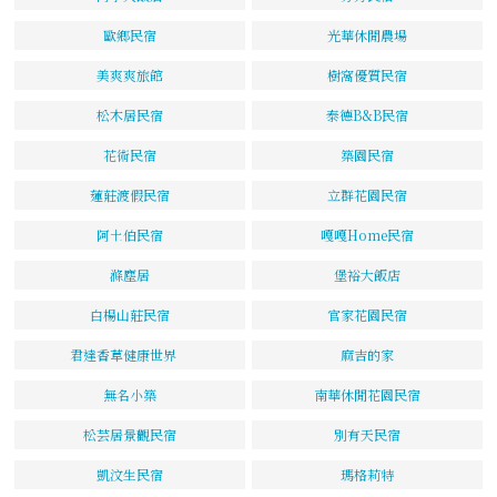
歐鄉民宿
光華休閒農場
美爽爽旅館
樹窩優質民宿
松木居民宿
泰德B&B民宿
花術民宿
築園民宿
蓮莊渡假民宿
立群花園民宿
阿土伯民宿
嘎嘎Home民宿
滌塵居
堡裕大飯店
白楊山莊民宿
官家花園民宿
君達香草健康世界
麻吉的家
無名小築
南華休閒花園民宿
松芸居景觀民宿
別有天民宿
凱汶生民宿
瑪格莉特