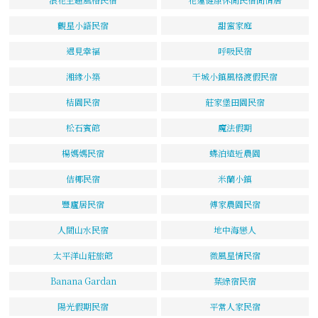
觀星小語民宿
甜蜜家庭
遇見幸福
呼吸民宿
湘緣小築
干城小鎮風格渡假民宿
桔園民宿
莊家堡田園民宿
松石賓館
魔法假期
楊媽媽民宿
蝶泊遠近農園
佶椰民宿
米蘭小鎮
豐廬居民宿
傅家農園民宿
人間山水民宿
地中海戀人
太平洋山莊旅館
微風星情民宿
Banana Gardan
葉綠宿民宿
陽光假期民宿
平常人家民宿