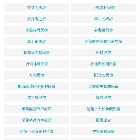
奇萊大飯店
小熊森林民宿
旅行者之家
華心大飯店
椰風時尚民宿
碧海樓民宿
亞士都飯店
花蓮凱頓商務汽車旅館
花草集花藝民宿
松格民宿
吉琍林園民宿
香柚園休閒民宿
方翊民宿
EZday民宿
藍海綠地休閒渡假民宿
大愛農場景觀民宿
客之屋民宿
鏷石民宿
東都商務汽車旅館
花蓮上大和景觀民宿
采盈精品汽車旅館
函園旅店
花蓮‧南海渡假花園
林家茶園民宿