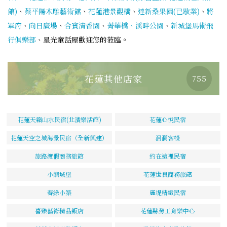
館)
、
蔡平陽木雕藝術館
、
花蓮港景觀橋
、
達新桑果園(已歇業)
、
將
軍府
、
向日廣場
、
合賓清香園
、
菁華橋、溪畔公園
、
新城堡馬術飛
行俱樂部
、星光童話屋歡迎您的蒞臨。
花蓮其他店家
755
花蓮天籟山水民宿(北濱樂活館)
花蓮心悅民宿
花蓮天空之城海景民宿（全新興建）
洄瀾客棧
旅路渡假商務旅館
約在這裡民宿
小熊城堡
花蓮世良商務旅館
春綠小築
麗堤精緻民宿
喜臻藝術精品飯店
花蓮縣勞工育樂中心