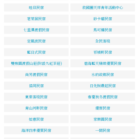
哇旦民宿
救國團天祥青年活動中心
荖萊居民宿
砂卡礑民宿
七星潭渡假民宿
馬可樓民宿
定風波民宿
全民客棧
藍日式民宿
祁楨軒民宿
雙橡園渡假山莊(附設九虹茶莊)
碧海藍天精緻優質民宿
尚芳渡假民宿
水的故鄉民宿
協同民宿
日先照農莊民宿
東里客棧民宿
春夏秋冬渡假民宿
青山河畔民宿
優齋民宿
如意民宿
家樂園民宿
海洋四季優質民宿
一間民宿