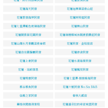
花蓮海天民宿
花蓮紐澳華溫泉山莊
花蓮雲宿海岸民宿
花蓮阿桃姐民宿
花蓮七星潭藍色玻璃海民宿
花蓮樂山民宿
花蓮閒雲居花園民宿
花蓮瑞穗檳城休閒渡假農莊民宿
花蓮山灣水月景觀溫泉會館
花蓮民宿．金桔旅店
花蓮自在園餐廳民宿
花蓮綠舍民宿
花蓮上豪民宿
花蓮水漾海景民宿
花蓮‧站前宿息
花蓮楓茂民宿
花蓮翔意民宿
花蓮七星潭-惦惦看海民宿
慕谷慕魚民宿
花蓮六號民宿 No.Six B&B
信義之家民宿
春秋大飯店
麗格休閒商務客棧
花蓮潘朵拉的希望城堡民宿