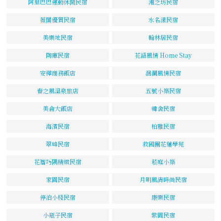
阿里巴巴運動休閒民宿
湘之坊民宿
薇閣優質民宿
水名漾民宿
美樂地民宿
翰林居民宿
陶庫民宿
花語風情 Home Stay
安樺商務飯店
洄瀾風情民宿
春之風溫泉旅店
五號小築民宿
美侖大飯店
韓舍民宿
海濱民宿
柏雅民宿
翠峰民宿
救國團花蓮學苑
花簷巧隅精緻民宿
菘庭小築
家園民宿
月明風清時尚民宿
停泊小棧民宿
康樂民宿
小瓶子民宿
紫園民宿