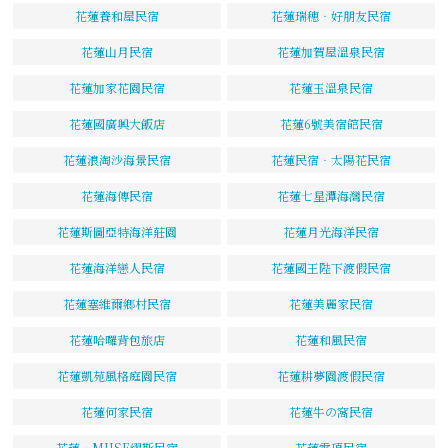
花蓮養和屋民宿
花蓮瑞穗‧好朋友民宿
花蓮山月民宿
花蓮加賀屋溫泉民宿
花蓮加家花園民宿
花蓮玉溫泉民宿
花蓮國廣興大飯店
花蓮6號美宿館民宿
花蓮浪淘沙海景民宿
花蓮民宿‧太陽花民宿
花蓮海傳民宿
花蓮七星潭海灣民宿
花蓮斯圖亞特海洋莊園
花蓮月光海洋民宿
花蓮海洋戀人民宿
花蓮國王陛下渡假民宿
花蓮塞維爾鄉村民宿
花蓮美麗家民宿
花蓮哈囉背包旅店
花蓮和風民宿
花蓮凱苑風格庭園民宿
花蓮耕夢園渡假民宿
花蓮何家民宿
花蓮牛の窩民宿
花蓮‧MUSE繆斯民宿
花蓮雲頂民宿