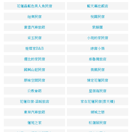
花蓮晶藍色美人魚民宿
藍天麗池飯店
紐奧民宿
悅園民宿
富堡汽車旅館
紫藤閣
采玉民宿
小斑的家民宿
遊歷家B&B
綠窗小築
優比的家民宿
那魯灣旅店
國興山莊民宿
微風民宿
原味空間民宿
情定花蓮民宿
公教會館
星宿海民宿
花蓮住宿-溫暖旅店
家在花蓮民宿(雲天樓)
東榮汽車旅館
傾城之戀
蓮苑之家
松蒲居民宿