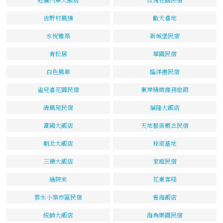
吉野村風情
歡天喜地
水悅雅築
新城堡民宿
青松居
華園民宿
白色風車
臨洋港民宿
雀兒喜花園民宿
東岸精緻商務旅館
清風苑民宿
福隆大飯店
富國大飯店
天地藝術概念民宿
朝北大飯店
秘密基地
三德大飯店
家庭民宿
過院來
花東客棧
雲水小築市區民宿
看海飯店
統帥大飯店
海角樂園民宿