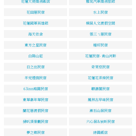
花蓮大使商務飯店
雅筑汽車商務旅館
花田厝民宿
水上民宿
花蓮國軍英雄館
桐居人文渡假空間
海天依舍
張三ㄟ厝民宿
東方之星民宿
種籽民宿
白陽山莊
花蓮民宿- 青山河畔
日之出民宿
奇萊亞民宿
羊兒煙囪民宿
花蓮花弄房民宿
63inn庭園民宿
聽濤閣民宿
東華嘉年華民宿
鳳林古早味民宿
蘭花厝渡假民宿
漱石山居民宿
掃叭頂景觀民宿
六心居&宸昕民宿
夢之鄉民宿
綠園飯店