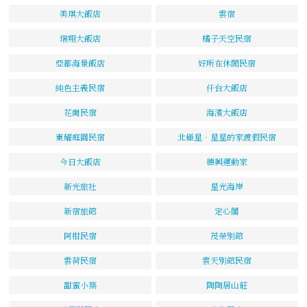
美琪大飯店
雲宿
瑞翔大飯店
橘子天空民宿
亞都海景飯店
好所在休閒民宿
純色主義民宿
仟台大飯店
花崗民宿
海濱大飯店
東耀庭園民宿
北極星．星星的家渡假民宿
今日大飯店
德興運動家
新光旅社
星光海岸
新宿旅館
定心閣
阿柑民宿
茂榮別館
雲荷民宿
雲天別館民宿
甜蜜小築
陶陶居山莊