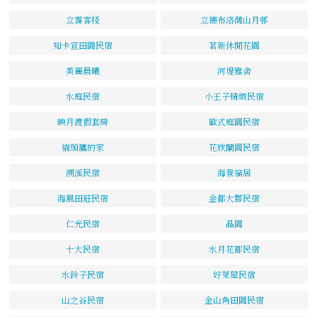
立霧客棧
立德布洛灣山月邨
知卡宣田園民宿
茗新休閒花園
美麗晨曦
河堤雅舍
水庭民宿
小王子精緻民宿
映月渡假套房
歐式庭園民宿
貓頭鷹的家
花欣蘭園民宿
溯溪民宿
海景福居
海風田莊民宿
金都大郡民宿
仁光民宿
晶園
十大民宿
水月花都民宿
水鈴子民宿
好萊屋民宿
山之谷民宿
金山角田園民宿