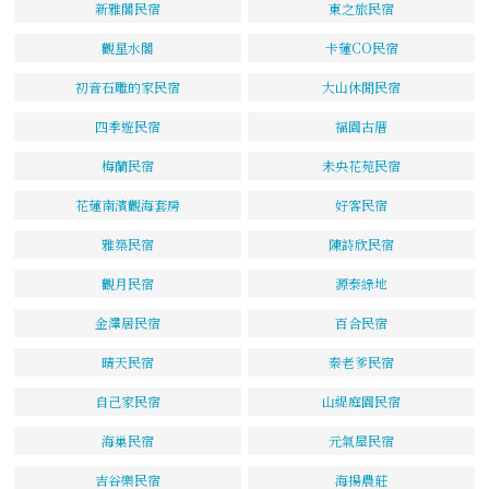
新雅閣民宿
東之旅民宿
觀星水閣
卡蓮CO民宿
初音石雕的家民宿
大山休閒民宿
四季遊民宿
福園古厝
梅蘭民宿
未央花苑民宿
花蓮南濱觀海套房
好客民宿
雅築民宿
陳詩欣民宿
觀月民宿
源泰綠地
金澤居民宿
百合民宿
晴天民宿
秦老爹民宿
自己家民宿
山緹庭園民宿
海巢民宿
元氣屋民宿
吉谷樂民宿
海揚農莊