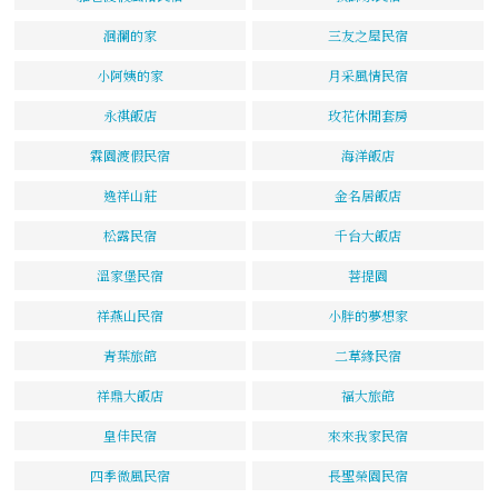
洄瀾的家
三友之屋民宿
小阿姨的家
月采風情民宿
永祺飯店
玫花休閒套房
霖園渡假民宿
海洋飯店
逸祥山莊
金名居飯店
松露民宿
千台大飯店
溫家堡民宿
菩提園
祥燕山民宿
小胖的夢想家
青葉旅館
二草緣民宿
祥鼎大飯店
福大旅館
皇佳民宿
來來我家民宿
四季微風民宿
長聖榮園民宿