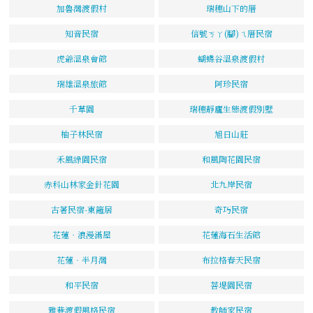
加魯灣渡假村
瑞穗山下的厝
知音民宿
信號ㄎㄚ(腳)ㄟ厝民宿
虎爺溫泉會館
蝴蝶谷溫泉渡假村
瑞雄溫泉旅館
阿珍民宿
千草園
瑞穗靜廬生態渡假別墅
柚子林民宿
旭日山莊
禾風綠園民宿
和風陶花園民宿
赤科山林家金針花園
北九岸民宿
古著民宿-東籬居
奇巧民宿
花蓮‧浪漫滿屋
花蓮海石生活館
花蓮‧半月灣
布拉格春天民宿
和平民宿
菩堤園民宿
雅巷渡假風格民宿
教師家民宿