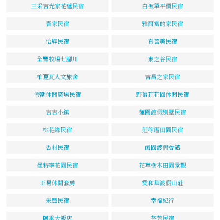
三采吉光家花蓮民宿
白被單平價民宿
吾家民宿
雅爾富的家民宿
怡驛民宿
真善美民宿
全豐牧場七腳川
東之谷民宿
柏夏瓦人文旅舍
吉昌之家民宿
假期休閒廣場民宿
野薑花花園休閒民宿
吉吉小鎮
蓮園渡假別墅民宿
桃花緣民宿
莊稼厝田園民宿
香村民宿
函園渡假會館
曼特寧花園民宿
花草樹木田園景觀
正易休閒套房
愛和華渡假山莊
采豐民宿
幸福紀行
阿季大飯店
芬芳民宿