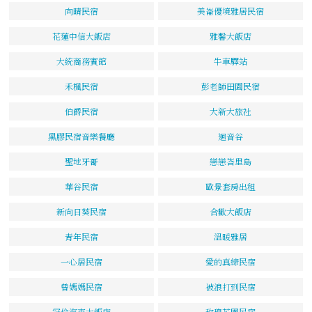
向晴民宿
美崙優境雅居民宿
花蓮中信大飯店
雅馨大飯店
大統商務賓館
牛車驛站
禾楓民宿
彭老師田園民宿
伯爵民宿
大新大旅社
黑膠民宿音樂餐廳
迴音谷
聖地牙哥
戀戀峇里島
華谷民宿
歐景套房出租
新向日葵民宿
合歡大飯店
青年民宿
溫暖雅居
一心居民宿
愛的真締民宿
曾媽媽民宿
被浪打到民宿
冠倫汽車大飯店
玫瑰花園民宿