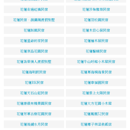
花蓮走過虹橋民宿
花蓮莎集雅築民宿
花蓮民宿‧洄瀾灣渡假別墅
花蓮羽松園民宿
花蓮踩風民宿
花蓮木目心居民宿
花蓮星爺的家民宿
花蓮檜木居民宿
花蓮京品花園民宿
花蓮馨晴民宿
花蓮峇里情人渡假別墅
花蓮牛山呼庭小木屋民宿
花蓮海明蔚民宿
花蓮草海桐海景民宿
花蓮RK民宿
花蓮幸福圓民宿
花蓮天石山莊民宿
花蓮雲上太陽民宿
花蓮康晨有機果園民宿
花蓮大方花園小木屋
花蓮芳草古樹花園民宿
花蓮鳳凰52民宿
花蓮後湖水月民宿
花蓮椰子林溫泉飯店