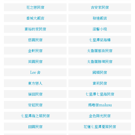
花之戀民宿
吉安家民宿
香城大飯店
發達飯店
富裕的家民宿
溫馨小棧
慈園民宿
七星潭望海樓
金軒民宿
太魯閣藝術民宿
英園民宿
太魯閣勝境民宿
Lee 舍
國順民宿
東方戀人
富莉民宿
福田民宿
七星潭七星海民宿
安莊民宿
瑪嚕宿malusu
七星潭海之屋民宿
金色陽光民宿
田園民宿
花蓮七星潭夏屋民宿