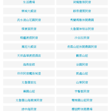
生活農場
荷楓雅築民宿
樂城大飯店
靜思優質民宿
汎水淩山花園民宿
秀蘭瑪雅休閒農園
樸實居民宿
太魯閣神秘谷民宿
翔廬渡假民宿
沙古拉民宿
鳳冠大飯店
長霖山莊休閒農園民宿
天祥晶華渡假酒店
觀雲山莊
海燕旅館
谷園民宿
佳佳民宿魔術城堡
凱鑫山莊
太魯閣旅社
山寨民宿
麗園山莊
宇馨藝民宿
太魯閣山海風情民宿
雙橡園山莊民宿
綠中海民宿
櫻田野休閒農場