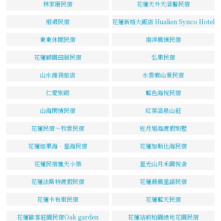
林家厝民宿
花蓮天外天溫馨民宿
相遇民宿
花蓮新格大飯店 Hualien Synco Hotel
東東休閒民宿
南洋風情民宿
花蓮歸園田居民宿
弘果民宿
山水商務旅店
水雲鄉山景民宿
仁愛別館
藍色海悅民宿
山海閑情民宿
紅葉溫泉山莊
花蓮民宿～牧雲民宿
近月旭海渡假別墅
花蓮如果海．星海民宿
花蓮加勒比海民宿
花蓮民宿嵐天小築
星光山月禾園悅舍
花蓮法斯特渡假民宿
花蓮晨風星語民宿
花蓮卡布里民宿
花蓮藍天民宿
花蓮歐客莊園民宿Oak garden
花蓮站前柏園綠地花園民宿