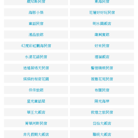
威尼斯民宿
東海民宿
海豚小築
花蓮好好玩民宿
童話民宿
明水園飯店
湘品旅館
龍興賓館
42度彩虹觀海民宿
好來民宿
水漾花語民宿
禧福飯店
逍遙居透天民宿
馨憶精緻民宿
瑛瑛的秘密花園
薇雅花苑民宿
佳佳旅館
布閣民宿
星光童話屋
陽光海岸
華王大飯店
敦煌之旅民宿
菁華河畔民宿
岱怡大飯店
非凡假期大飯店
聯統大飯店