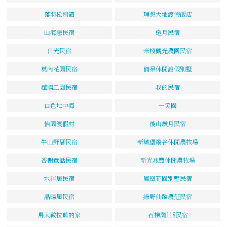
落羽松別館
理想大地渡假飯店
山海戀民宿
邀月民宿
日光民宿
米棧觀光農園民宿
莫內花園民宿
倆呆休閒渡假別墅
越牆工園民宿
我的民宿
白色地中海
一笑園
怡園渡假村
後山歲月民宿
牛山野厝民宿
新城堡縱谷休閒農牧場
香榭童話民宿
新光兆豐休閒農牧場
水泮居民宿
鳳凰花園別墅民宿
晶暘屋民宿
綠野仙蹤農莊民宿
馬太鞍拉藍的家
石梯灣118民宿