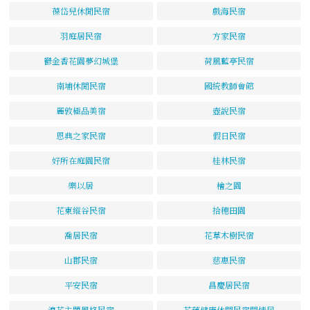
葆岱兒休閒民宿
戲海民宿
羽庭居民宿
方家民宿
鬱金香花園夢幻城堡
荷風藍亭民宿
南埔休閒民宿
國統教師會館
麗敦極品美宿
壺說民宿
恩典之家民宿
假日民宿
好所在庭園民宿
桂林民宿
樂以居
檜之園
花東縱谷民宿
拾穗田園
喬居民宿
花草木樹民宿
山郡民宿
慈惠民宿
平安民宿
昌慶居民宿
浪花主題風格民宿
花蓮健康休閒民宿閒情居