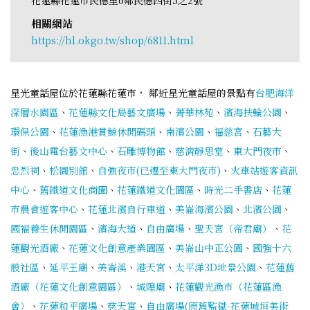
相關網站
https://hl.okgo.tw/shop/6811.html
星光童話屋位於花蓮縣花蓮市， 鄰近星光童話屋的景點有
台肥海洋
深層水園區
、
花蓮縣文化局藝文廣場
、
菁華林苑
、
濱海扶輪公園
、
環保公園
、
花蓮漁港賞鯨休閒碼頭
、
南濱公園
、
福慈宮
、
石藝大
街
、
後山電台藝文中心
、
石雕博物館
、
慈濟靜思堂
、
東大門夜市
、
忠烈祠
、
松園別館
、
自強夜市(已遷至東大門夜市)
、
火車站遊客資訊
中心
、
舊鐵道文化商圈
、
花蓮鐵道文化園區
、
時光二手書店
、
花蓮
市農會遊客中心
、
花蓮北濱自行車道
、
美崙海濱公園
、
北濱公園
、
國褔養生休閒園區
、
濱海大道
、
自由廣場
、
聖天宮（帝君廟）
、
花
蓮觀光酒廠
、
花蓮文化創意產業園區
、
美崙山中正公園
、
國強十六
股社區
、
延平王廟
、
美崙溪
、
港天宮
、
太平洋3D地景公園
、
花蓮舊
酒廠（花蓮文化創意園區）
、
城隍廟
、
花蓮觀光漁市（花蓮區漁
會）
、
花蓮和平廣場
、
慈天宮
、
自由廣場(原舊監獄-花蓮城垣美術