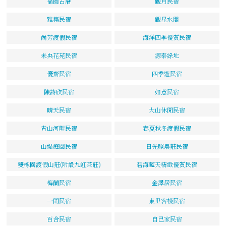
福園古厝
觀月民宿
雅築民宿
觀星水閣
尚芳渡假民宿
海洋四季優質民宿
未央花苑民宿
源泰綠地
優齋民宿
四季遊民宿
陳詩欣民宿
如意民宿
晴天民宿
大山休閒民宿
青山河畔民宿
春夏秋冬渡假民宿
山緹庭園民宿
日先照農莊民宿
雙橡園渡假山莊(附設九虹茶莊)
碧海藍天精緻優質民宿
梅蘭民宿
金澤居民宿
一間民宿
東里客棧民宿
百合民宿
自己家民宿