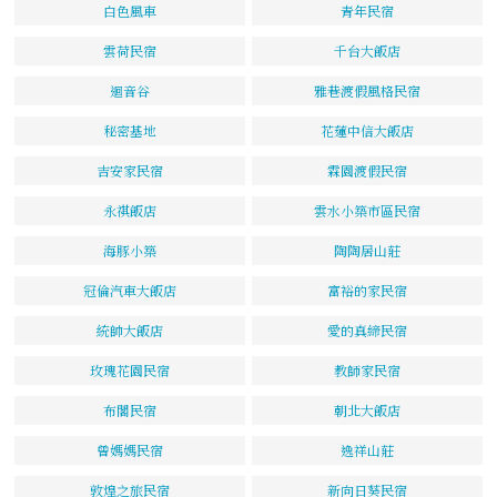
白色風車
青年民宿
雲荷民宿
千台大飯店
迴音谷
雅巷渡假風格民宿
秘密基地
花蓮中信大飯店
吉安家民宿
霖園渡假民宿
永祺飯店
雲水小築市區民宿
海豚小築
陶陶居山莊
冠倫汽車大飯店
富裕的家民宿
統帥大飯店
愛的真締民宿
玫瑰花園民宿
教師家民宿
布閣民宿
朝北大飯店
曾媽媽民宿
逸祥山莊
敦煌之旅民宿
新向日葵民宿