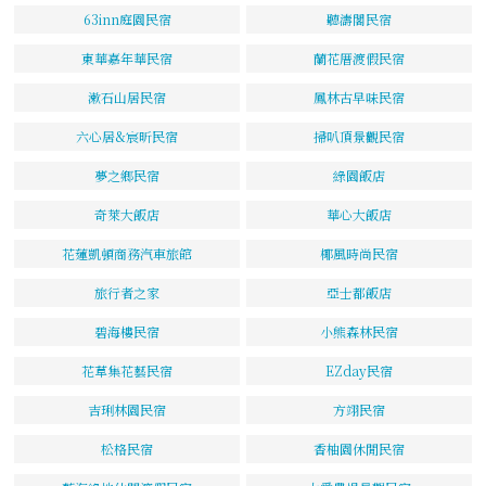
63inn庭園民宿
聽濤閣民宿
東華嘉年華民宿
蘭花厝渡假民宿
漱石山居民宿
鳳林古早味民宿
六心居&宸昕民宿
掃叭頂景觀民宿
夢之鄉民宿
綠園飯店
奇萊大飯店
華心大飯店
花蓮凱頓商務汽車旅館
椰風時尚民宿
旅行者之家
亞士都飯店
碧海樓民宿
小熊森林民宿
花草集花藝民宿
EZday民宿
吉琍林園民宿
方翊民宿
松格民宿
香柚園休閒民宿