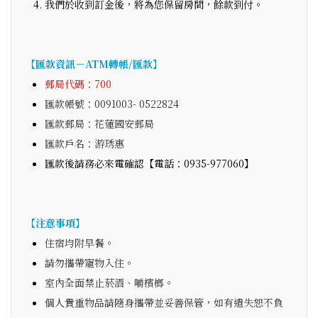
我們於收到訂金後，將為您保留房間，餘款到付。
【匯款資訊－ATM轉帳/匯款】
郵局代碼：700
匯款帳號：0091003- 0522824
匯款郵局：花蓮國安郵局
匯款戶名：游琇惠
匯款後請務必來電確認【電話：0935-977060】
【注意事項】
住宿均附早餐。
請勿攜帶寵物入住。
室內全面禁止菸酒、嚼檳榔。
個人貴重物品請隨身攜帶並妥善保管，如有遺失恕不負