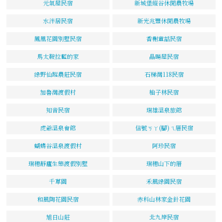
元氣屋民宿
新城堡縱谷休閒農牧場
水泮居民宿
新光兆豐休閒農牧場
鳳凰花園別墅民宿
香榭童話民宿
馬太鞍拉藍的家
晶暘屋民宿
綠野仙蹤農莊民宿
石梯灣118民宿
加魯灣渡假村
柚子林民宿
知音民宿
瑞雄溫泉旅館
虎爺溫泉會館
信號ㄎㄚ(腳)ㄟ厝民宿
蝴蝶谷溫泉渡假村
阿珍民宿
瑞穗靜廬生態渡假別墅
瑞穗山下的厝
千草園
禾風綠園民宿
和風陶花園民宿
赤科山林家金針花園
旭日山莊
北九岸民宿