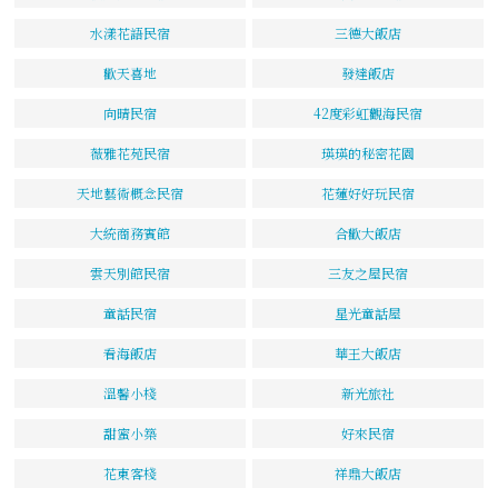
水漾花語民宿
三德大飯店
歡天喜地
發達飯店
向晴民宿
42度彩虹觀海民宿
薇雅花苑民宿
瑛瑛的秘密花園
天地藝術概念民宿
花蓮好好玩民宿
大統商務賓館
合歡大飯店
雲天別館民宿
三友之屋民宿
童話民宿
星光童話屋
看海飯店
華王大飯店
溫馨小棧
新光旅社
甜蜜小築
好來民宿
花東客棧
祥鼎大飯店