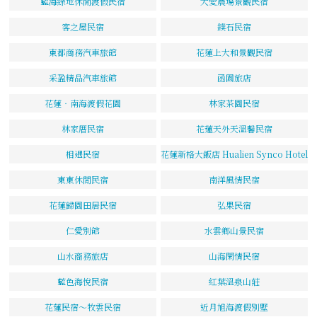
藍海綠地休閒渡假民宿
大愛農場景觀民宿
客之屋民宿
鏷石民宿
東都商務汽車旅館
花蓮上大和景觀民宿
采盈精品汽車旅館
函園旅店
花蓮‧南海渡假花園
林家茶園民宿
林家厝民宿
花蓮天外天溫馨民宿
相遇民宿
花蓮新格大飯店 Hualien Synco Hotel
東東休閒民宿
南洋風情民宿
花蓮歸園田居民宿
弘果民宿
仁愛別館
水雲鄉山景民宿
山水商務旅店
山海閑情民宿
藍色海悅民宿
紅葉溫泉山莊
花蓮民宿～牧雲民宿
近月旭海渡假別墅