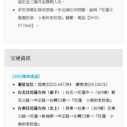
留訂金三個月並擇期入住。
若您須要訂房或想進一步洽詢任何問題，請與『花蓮太
魯閣民宿‧小魚的家民宿』聯繫，電話【0935-
977060】。
交通資訊
【自行開車建議】
衛星定位：
經度(E)121.647384 緯度(N)24.126212
台北往花蓮方向（南下）：
台北→花蓮市→（台9線）蘇
花公路→中正路→右轉23巷→『花蓮‧小魚的家民宿』
台東往花蓮方向（北上）：
屏東→台東→（台9線）花東
公路→花蓮→新城鄉→中正路→左轉23巷→『花蓮‧小
魚的家民宿』