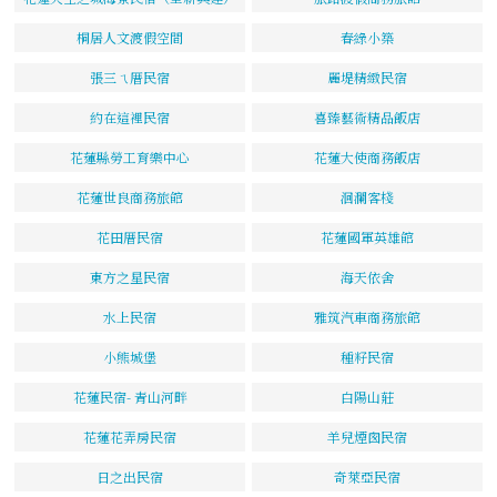
桐居人文渡假空間
春綠小築
張三ㄟ厝民宿
麗堤精緻民宿
約在這裡民宿
喜臻藝術精品飯店
花蓮縣勞工育樂中心
花蓮大使商務飯店
花蓮世良商務旅館
洄瀾客棧
花田厝民宿
花蓮國軍英雄館
東方之星民宿
海天依舍
水上民宿
雅筑汽車商務旅館
小熊城堡
種籽民宿
花蓮民宿- 青山河畔
白陽山莊
花蓮花弄房民宿
羊兒煙囪民宿
日之出民宿
奇萊亞民宿