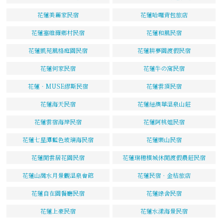
花蓮美麗家民宿
花蓮哈囉背包旅店
花蓮塞維爾鄉村民宿
花蓮和風民宿
花蓮凱苑風格庭園民宿
花蓮耕夢園渡假民宿
花蓮何家民宿
花蓮牛の窩民宿
花蓮‧MUSE繆斯民宿
花蓮雲頂民宿
花蓮海天民宿
花蓮紐澳華溫泉山莊
花蓮雲宿海岸民宿
花蓮阿桃姐民宿
花蓮七星潭藍色玻璃海民宿
花蓮樂山民宿
花蓮閒雲居花園民宿
花蓮瑞穗檳城休閒渡假農莊民宿
花蓮山灣水月景觀溫泉會館
花蓮民宿．金桔旅店
花蓮自在園餐廳民宿
花蓮綠舍民宿
花蓮上豪民宿
花蓮水漾海景民宿