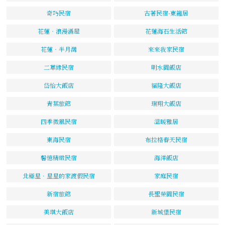
奇巧民宿
古著民宿-東籬居
花蓮‧浪漫滿屋
花蓮海石生活館
花蓮‧半月灣
來來我家民宿
二草緣民宿
明水園飯店
岱怡大飯店
福隆大飯店
青葉旅館
瑞翔大飯店
四季微風民宿
溫暖雅居
東海民宿
布拉格春天民宿
馨憶精緻民宿
海洋飯店
北極星．星星的家渡假民宿
家庭民宿
新宿旅館
長聖榮園民宿
美琪大飯店
新城堡民宿