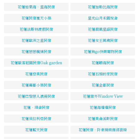
花蓮如果海．星海民宿
花蓮加勒比海民宿
花蓮民宿嵐天小築
星光山月禾園悅舍
花蓮法斯特渡假民宿
花蓮晨風星語民宿
花蓮歐洲之星民宿
花蓮女王萬歲民宿
花蓮戀戀楓情民宿
花蓮狗go快樂寵物民宿
花蓮歐客莊園民宿Oak garden
花蓮聽海民宿
花蓮亞美民宿
花蓮石頭的家民宿
花蓮麗都小築民宿
花蓮金都民宿
花蓮巴黎戀人浪漫民宿
花蓮窗外Window View
花蓮‧璞舍民宿
花蓮海邊邊民宿
花蓮貝拉利亞民宿
花蓮美侖溪畔民宿
花蓮藍天民宿
花蓮民宿．阡豪精緻商務套房