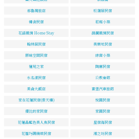
那魯灣旅店
松蒲居民宿
韓舍民宿
菘庭小築
花語風情 Home Stay
洄瀾風情民宿
翰林居民宿
美樂地民宿
原味空間民宿
綠窗小築
蓮苑之家
陶庫民宿
水名漾民宿
公教會館
美侖大飯店
富堡汽車旅館
家在花蓮民宿(雲天樓)
悅園民宿
優比的家民宿
家園民宿
花蓮晶藍色美人魚民宿
星宿海民宿
花簷巧隅精緻民宿
湘之坊民宿