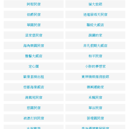
阿柑民宿
福大旅館
伯爵民宿
逍遙居透天民宿
華園民宿
聯統大飯店
溫家堡民宿
洄瀾的家
海角樂園民宿
非凡假期大飯店
雅馨大飯店
和平民宿
定心閣
小胖的夢想家
歐景套房出租
東岸精緻商務旅館
亞都海景飯店
德興運動家
清風苑民宿
禾楓民宿
慈園民宿
華谷民宿
被浪打到民宿
菩堤園民宿
水悅雅築
美崙優境雅居民宿