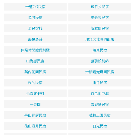
卡蓮CO民宿
藍日式民宿
協同民宿
秦老爹民宿
全民客棧
新雅閣民宿
海揚農莊
理想大地渡假飯店
倆呆休閒渡假別墅
海巢民宿
山海戀民宿
落羽松別館
莫內花園民宿
米棧觀光農園民宿
我的民宿
邀月民宿
怡園渡假村
白色地中海
一笑園
吉谷樂民宿
牛山野厝民宿
越牆工園民宿
後山歲月民宿
日光民宿