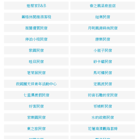
遊歷家B&B
春之風溫泉旅店
麗格休閒商務客棧
紐奧民宿
薇閣優質民宿
月明風清時尚民宿
停泊小棧民宿
康樂民宿
紫園民宿
小瓶子民宿
哇旦民宿
砂卡礑民宿
荖萊居民宿
馬可樓民宿
救國團天祥青年活動中心
定風波民宿
七星潭渡假民宿
初音石雕的家民宿
好客民宿
祁楨軒民宿
家樂園民宿
水的故鄉民宿
東之旅民宿
花蓮南濱觀海套房