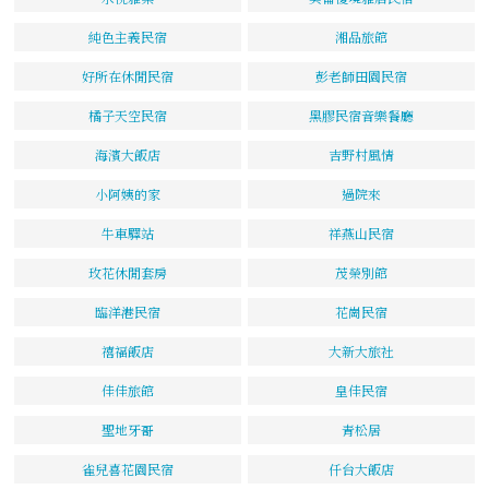
純色主義民宿
湘品旅館
好所在休閒民宿
彭老師田園民宿
橘子天空民宿
黑膠民宿音樂餐廳
海濱大飯店
吉野村風情
小阿姨的家
過院來
牛車驛站
祥燕山民宿
玫花休閒套房
茂榮別館
臨洋港民宿
花崗民宿
禧福飯店
大新大旅社
佳佳旅館
皇佳民宿
聖地牙哥
青松居
雀兒喜花園民宿
仟台大飯店