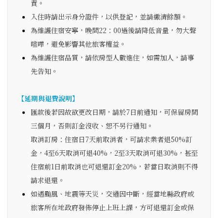
責。
入住時請出示身分證件，以供登記，並請繳清餘額。
為維護住宿安寧，晚間22：00過後請降低音量，勿大聲
喧嘩，避免影響其他旅客權益。
為維護住宿品質，請依房型人數進住，如需加人，請事
先告知。
【延期與退費說明】
匯款後若因故欲更改日期，請於7日前通知，可保留房間
三個月，否則訂金沒收、恕不另行通知。
取消訂房：住宿日7天前取消者，可請求業者退50%訂
金，4至6天取消可退40%，2至3天取消可退30%，甚至
住宿前1日前取消也可退還訂金20%，若當日取消則不得
請求退還。
如遇颱風、地震等天災，交通因中斷，經當地縣政府或
旅客所在地政府發佈停止上班上課，方可退還訂金或保