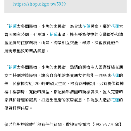
https://shop.okgo.tw/5939
「
花蓮
太魯閣民宿‧小魚的家民宿」為合法
花蓮
民宿，鄰近
花蓮
太
魯閣國家公園、七星潭、
花蓮
市區，擁有極為便捷的交通優勢和清
幽絕倫的住宿環境，山景、海景相互交疊，翠綠、深藍彼此融合，
展現最極致的樂活氣息。
「
花蓮
太魯閣民宿‧小魚的家民宿」熱情的民宿主人因喜好結交朋
友而特別建造民宿，讓來自各地的嘉賓朋友們都能一同品味
花蓮
的
美。民宿擁有近1200坪的碩大空間，設有兩棟館別，另有提供獨棟
樓中樓套房，寬敞的房型，搭配簡單清幽的簡潔裝潢，置入完善的
家具和舒適的寢具，打造出溫馨的家居氣息，作為旅人造訪
花蓮
的
優質舒適住居。
倘若您對旅途或行程有任何疑問，歡迎直接電洽【0935-977060】