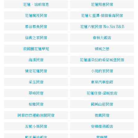
花蓮‧站前宿息
花蓮翔意民宿
花蓮楓茂民宿
花蓮七星潭-惦惦看海民宿
慕谷慕魚民宿
花蓮六號民宿 No.Six B&B
信義之家民宿
春秋大飯店
救國團花蓮學苑
傾城之戀
海濱民宿
花蓮潘朵拉的希望城堡民宿
情定花蓮民宿
小斑的家民宿
采玉民宿
東榮汽車旅館
翠峰民宿
花蓮住宿-溫暖旅店
柏雅民宿
國興山莊民宿
阿里巴巴運動休閒民宿
微風民宿
五號小築民宿
安樺商務飯店
藍天麗池飯店
紫藤閣