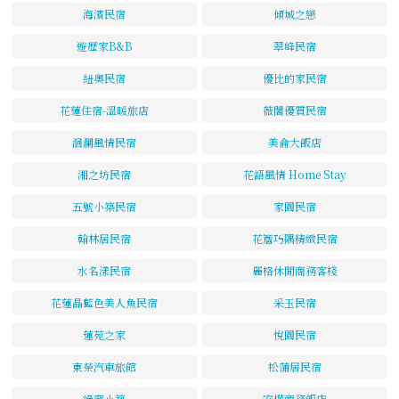
海濱民宿
傾城之戀
遊歷家B&B
翠峰民宿
紐奧民宿
優比的家民宿
花蓮住宿-溫暖旅店
薇閣優質民宿
洄瀾風情民宿
美侖大飯店
湘之坊民宿
花語風情 Home Stay
五號小築民宿
家園民宿
翰林居民宿
花簷巧隅精緻民宿
水名漾民宿
麗格休閒商務客棧
花蓮晶藍色美人魚民宿
采玉民宿
蓮苑之家
悅園民宿
東榮汽車旅館
松蒲居民宿
綠窗小築
安樺商務飯店