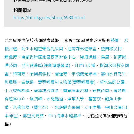
相關網站
https://hl.okgo.tw/shop/5930.html
元氣屋民宿位於花蓮縣壽豐鄉， 鄰近元氣屋民宿的景點有
菸樓
、
米
棧古道
、
阿生水璉芭樂觀光果園
、
池南森林遊樂區
、
豐田移民村
、
鯉魚潭
、
東部海岸國家風景區遊客中心
、
嶺頂道路
、
鳥居
、
花蓮海
洋公園
、
池南露營區(鯉魚潭露營區)
、
月眉山步道
、
樹湖水保教室園
區
、
和南寺
、
怡園渡假村
、
碧蓮寺
、
米棧觀光果園
、
雲山水自然生
態農場
、
白鮑溪
、
壽豐鄉農村文物館(壽豐鄉農會)
、
親水生態公園
、
十八號橋溯溪
、
荖溪親水園區
、
鹽寮漁港沙灘
、
鈺展苗園
、
壽豐農
會遊客中心
、
嶺頂岬
、
水璉隧道
、
東華大學
、
蕃薯寮
、
鯉魚山步
道
、
米棧部落（豐年祭）
、
水璉觀光果園
、
立川漁場
、
中山公園(日
本神社)
、
壽豐文史館
、
牛山海岸水璉濕地
、元氣屋民宿歡迎您的蒞
臨。