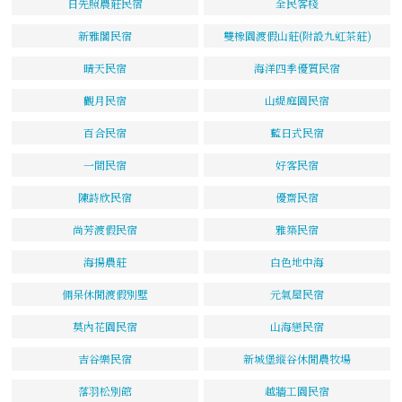
日先照農莊民宿
全民客棧
新雅閣民宿
雙橡園渡假山莊(附設九虹茶莊)
晴天民宿
海洋四季優質民宿
觀月民宿
山緹庭園民宿
百合民宿
藍日式民宿
一間民宿
好客民宿
陳詩欣民宿
優齋民宿
尚芳渡假民宿
雅築民宿
海揚農莊
白色地中海
倆呆休閒渡假別墅
元氣屋民宿
莫內花園民宿
山海戀民宿
吉谷樂民宿
新城堡縱谷休閒農牧場
落羽松別館
越牆工園民宿