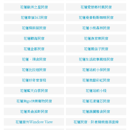
花蓮歐洲之星民宿
花蓮愛戀鄉村風民宿
花蓮幸福163民宿
花蓮曼普勒斯咖啡民宿
花蓮樸耕居民宿
花蓮小熊森林民宿
花蓮聽海民宿
花蓮漁家樂民宿
花蓮金都民宿
花蓮風信子民宿
花蓮‧璞舍民宿
花蓮生活故事風格民宿
花蓮比拉迦民宿
花蓮站前小保民宿
花蓮好奇堂客棧
花蓮微甜彩虹民宿
花蓮藍天白雲民宿
花蓮站前小棧
花蓮狗go快樂寵物民宿
花蓮花漾蓮芯民宿
花蓮美侖溪畔民宿
花蓮洄瀾雅舍民宿
花蓮窗外Window View
花蓮民宿．阡豪精緻商務套房