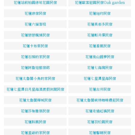
花蓮站前柏園綠地花園民宿
花蓮歐客莊園民宿Oak garden
花蓮綠宿民宿
花蓮紐約民宿
花蓮六福客棧
花蓮美那多民宿
花蓮戀戀楓情民宿
花蓮輕井澤民宿
花蓮卡布里民宿
花蓮香風民宿
花蓮石頭的家民宿
花蓮後山圓夢民宿
花蓮阿魯娃藝宿館
花蓮七海灣民宿
花蓮太魯閣小魚的家民宿
花蓮七星潭星海民宿
花蓮七星潭日月星海濱渡假休閒民宿
花蓮古井民宿
花蓮太魯閣樺城民宿
花蓮太魯閣峽林咖啡農莊民宿
花蓮莎集雅築民宿
花蓮走過虹橋民宿
花蓮踩風民宿
花蓮羽松園民宿
花蓮星爺的家民宿
花蓮馨晴民宿