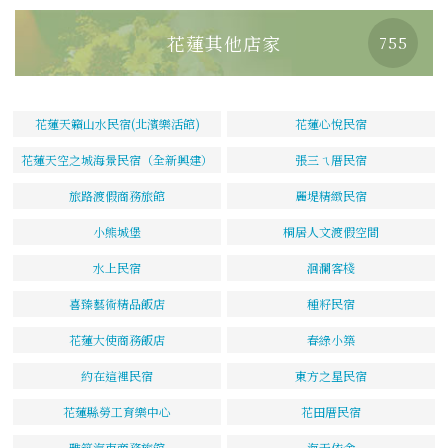
花蓮其他店家
755
花蓮天籟山水民宿(北濱樂活館)
花蓮心悅民宿
花蓮天空之城海景民宿（全新興建）
張三ㄟ厝民宿
旅路渡假商務旅館
麗堤精緻民宿
小熊城堡
桐居人文渡假空間
水上民宿
洄瀾客棧
喜臻藝術精品飯店
種籽民宿
花蓮大使商務飯店
春綠小築
約在這裡民宿
東方之星民宿
花蓮縣勞工育樂中心
花田厝民宿
雅筑汽車商務旅館
海天依舍