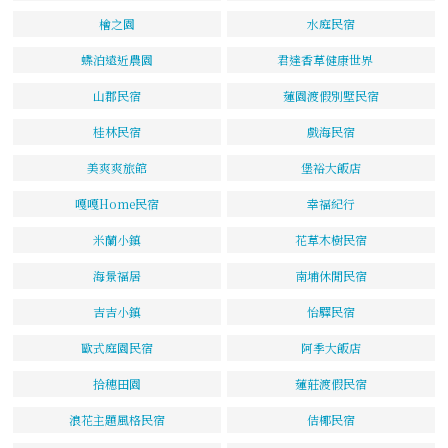
檜之園
水庭民宿
蝶泊遠近農園
君達香草健康世界
山郡民宿
蓮園渡假別墅民宿
桂林民宿
戲海民宿
美爽爽旅館
堡裕大飯店
嘎嘎Home民宿
幸福紀行
米蘭小鎮
花草木樹民宿
海景福居
南埔休閒民宿
吉吉小鎮
怡驛民宿
歐式庭園民宿
阿季大飯店
拾穗田園
蓮莊渡假民宿
浪花主題風格民宿
佶椰民宿