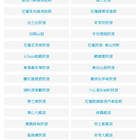
花蓮世良商務旅館
花蓮國軍英雄館
日之出民宿
奇萊亞民宿
白陽山莊
羊兒煙囪民宿
花蓮花弄房民宿
花蓮民宿- 青山河畔
63inn庭園民宿
聽濤閣民宿
東華嘉年華民宿
漱石山居民宿
蘭花厝渡假民宿
鳳林古早味民宿
掃叭頂景觀民宿
六心居&宸昕民宿
夢之鄉民宿
花蓮凱頓商務汽車旅館
華心大飯店
綠園飯店
椰風時尚民宿
亞士都飯店
碧海樓民宿
奇萊大飯店