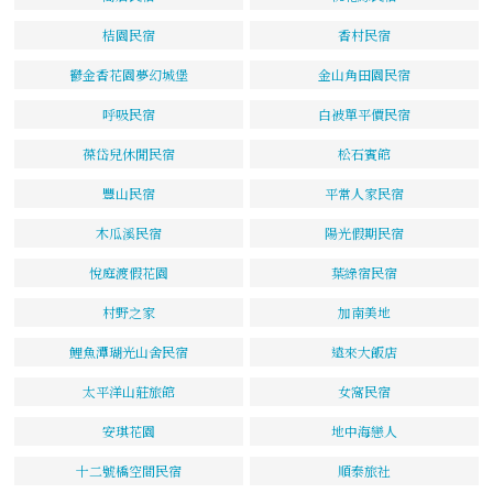
桔園民宿
香村民宿
鬱金香花園夢幻城堡
金山角田園民宿
呼吸民宿
白被單平價民宿
葆岱兒休閒民宿
松石賓館
豐山民宿
平常人家民宿
木瓜溪民宿
陽光假期民宿
悅庭渡假花園
葉綠宿民宿
村野之家
加南美地
鯉魚潭瑚光山舍民宿
遠來大飯店
太平洋山莊旅館
女窩民宿
安琪花園
地中海戀人
十二號橋空間民宿
順泰旅社