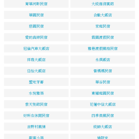
菁華河畔民宿
大統商務賓館
華園民宿
合歡大飯店
慈園民宿
家庭民宿
愛的真締民宿
霖園渡假民宿
冠倫汽車大飯店
雅巷渡假風格民宿
祥鼎大飯店
永祺飯店
岱怡大飯店
曾媽媽民宿
聖地牙哥
華谷民宿
水悅雅築
東耀庭園民宿
雲天別館民宿
花蓮中信大飯店
好所在休閒民宿
四季微風民宿
吉野村風情
統帥大飯店
甜蜜小築
過院來