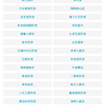
月采風情民宿
陶陶居山莊
溫家堡民宿
橘子天空民宿
彭老師田園民宿
秘密基地
雅馨大飯店
水漾花語民宿
皇佳民宿
白色風車
花蓮好好玩民宿
美琪大飯店
花崗民宿
新城堡民宿
德興運動家
牛車驛站
東海民宿
二草緣民宿
青葉旅館
朝北大飯店
三友之屋民宿
馨憶精緻民宿
富裕的家民宿
瑞翔大飯店