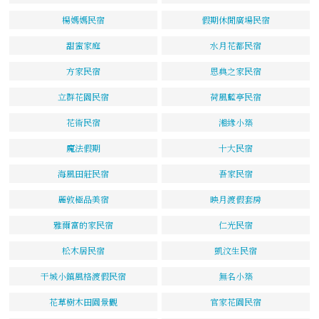
楊媽媽民宿
假期休閒廣場民宿
甜蜜家庭
水月花都民宿
方家民宿
恩典之家民宿
立群花園民宿
荷風藍亭民宿
花術民宿
湘緣小築
魔法假期
十大民宿
海風田莊民宿
吾家民宿
麗敦極品美宿
映月渡假套房
雅爾富的家民宿
仁光民宿
松木居民宿
凱汶生民宿
干城小鎮風格渡假民宿
無名小築
花草樹木田園景觀
官家花園民宿