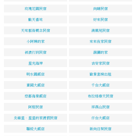
玫瑰花園民宿
向晴民宿
歡天喜地
好來民宿
天地藝術概念民宿
清風苑民宿
小阿姨的家
來來我家民宿
被浪打到民宿
洄瀾的家
星光海岸
吉安家民宿
明水園飯店
歐景套房出租
富國大飯店
千台大飯店
亞都海景飯店
布拉格春天民宿
阿柑民宿
祥燕山民宿
北極星．星星的家渡假民宿
仟台大飯店
聯統大飯店
新向日葵民宿