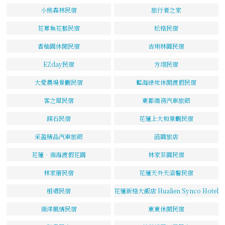
小熊森林民宿
旅行者之家
花草集花藝民宿
松格民宿
香柚園休閒民宿
吉琍林園民宿
EZday民宿
方翊民宿
大愛農場景觀民宿
藍海綠地休閒渡假民宿
客之屋民宿
東都商務汽車旅館
鏷石民宿
花蓮上大和景觀民宿
采盈精品汽車旅館
函園旅店
花蓮‧南海渡假花園
林家茶園民宿
林家厝民宿
花蓮天外天溫馨民宿
相遇民宿
花蓮新格大飯店 Hualien Synco Hotel
南洋風情民宿
東東休閒民宿