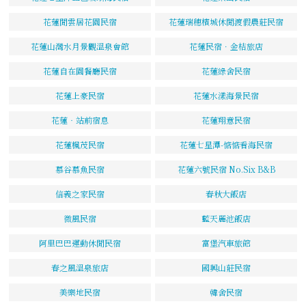
花蓮閒雲居花園民宿
花蓮瑞穗檳城休閒渡假農莊民宿
花蓮山灣水月景觀溫泉會館
花蓮民宿．金桔旅店
花蓮自在園餐廳民宿
花蓮綠舍民宿
花蓮上豪民宿
花蓮水漾海景民宿
花蓮‧站前宿息
花蓮翔意民宿
花蓮楓茂民宿
花蓮七星潭-惦惦看海民宿
慕谷慕魚民宿
花蓮六號民宿 No.Six B&B
信義之家民宿
春秋大飯店
微風民宿
藍天麗池飯店
阿里巴巴運動休閒民宿
富堡汽車旅館
春之風溫泉旅店
國興山莊民宿
美樂地民宿
韓舍民宿