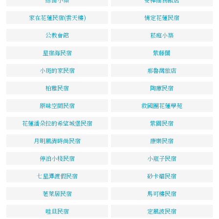
家在花蓮民宿(雲天樓)
情定花蓮民宿
公教會館
菘庭小築
星宿海民宿
紫藤閣
小斑的家民宿
那魯灣旅店
柏雅民宿
陶庫民宿
原味空間民宿
救國團花蓮學苑
花蓮潘朵拉的希望城堡民宿
紫園民宿
月明風清時尚民宿
康樂民宿
停泊小棧民宿
小瓶子民宿
七星潭渡假民宿
砂卡礑民宿
荖萊居民宿
馬可樓民宿
哇旦民宿
定風波民宿