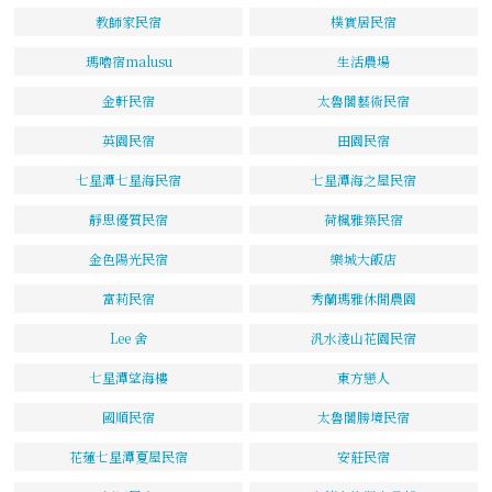
教師家民宿
樸實居民宿
瑪嚕宿malusu
生活農場
金軒民宿
太魯閣藝術民宿
英園民宿
田園民宿
七星潭七星海民宿
七星潭海之屋民宿
靜思優質民宿
荷楓雅築民宿
金色陽光民宿
樂城大飯店
富莉民宿
秀蘭瑪雅休閒農園
Lee 舍
汎水淩山花園民宿
七星潭望海樓
東方戀人
國順民宿
太魯閣勝境民宿
花蓮七星潭夏屋民宿
安莊民宿