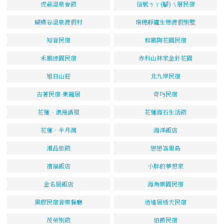
虎爺溫泉會館
信號ㄎㄚ(腳)ㄟ厝民宿
蝴蝶谷溫泉渡假村
瑞穗靜廬生態渡假別墅
知音民宿
和風陶花園民宿
禾風綠園民宿
赤科山林家金針花園
旭日山莊
北九岸民宿
古著民宿-東籬居
奇巧民宿
花蓮‧浪漫滿屋
花蓮海石生活館
花蓮‧半月灣
海洋飯店
湘品旅館
戀戀峇里島
禧福飯店
小胖的夢想家
金名居飯店
海角樂園民宿
黑膠民宿音樂餐廳
逍遙居透天民宿
茂榮別館
伯爵民宿