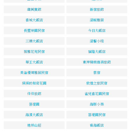
龍興賓館
新宿旅館
香城大飯店
溫暖雅居
長聖榮園民宿
今日大飯店
三德大飯店
溫馨小棧
薇雅花苑民宿
福隆大飯店
華王大飯店
東岸精緻商務旅館
美崙優境雅居民宿
雲宿
瑛瑛的秘密花園
敦煌之旅民宿
佳佳旅館
雀兒喜花園民宿
菩提園
海豚小築
海濱大飯店
菩堤園民宿
逸祥山莊
看海飯店