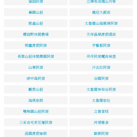
福田民宿
立德布洛灣山月邨
麗園山莊
鳳冠大飯店
凱鑫山莊
太魯閣山海風情民宿
櫻田野休閒農場
天祥晶華渡假酒店
翔廬渡假民宿
宇馨藝民宿
長霖山莊休閒農園民宿
佳佳民宿魔術城堡
山寨民宿
沙古拉民宿
綠中海民宿
谷園民宿
觀雲山莊
太魯閣神秘谷民宿
海燕旅館
太魯閣旅社
雙橡園山莊民宿
立霧客棧
三采吉光家花蓮民宿
河堤雅舍
函園渡假會館
歐鄉民宿