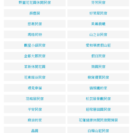
野薑花花園休閒民宿
芬芳民宿
滌塵居
好萊屋民宿
慈惠民宿
美麗晨曦
瑪格莉特
山之谷民宿
觀星小語民宿
愛和華渡假山莊
金都大郡民宿
假日民宿
茗新休閒花園
築園民宿
花東縱谷民宿
樹窩優質民宿
遇見幸福
貓頭鷹的家
羽庭居民宿
松芸居景觀民宿
平安民宿
莊稼厝田園民宿
麻吉的家
花蓮健康休閒民宿閒情居
晶園
白楊山莊民宿