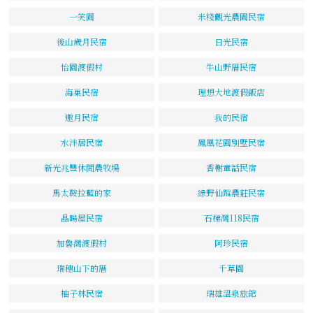
一笑園
米棧觀光農園民宿
後山歲月民宿
日光民宿
怡園渡假村
牛山野厝民宿
海巢民宿
理想大地渡假飯店
邀月民宿
我的民宿
水泮居民宿
鳳凰花園別墅民宿
新光兆豐休閒農牧場
香榭童話民宿
馬太鞍拉藍的家
綠野仙蹤農莊民宿
晶暘屋民宿
石梯灣118民宿
加魯灣渡假村
阿珍民宿
瑞穗山下的厝
千草園
柚子林民宿
瑞雄溫泉旅館