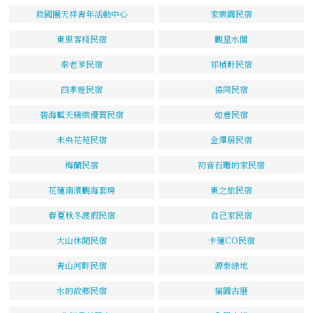
救國團天祥青年活動中心
家樂園民宿
東里客棧民宿
觀星水閣
秦老爹民宿
祁楨軒民宿
四季遊民宿
協同民宿
碧海藍天精緻優質民宿
如意民宿
未央花苑民宿
金澤居民宿
梅蘭民宿
初音石雕的家民宿
花蓮南濱觀海套房
東之旅民宿
春夏秋冬渡假民宿
自己家民宿
大山休閒民宿
卡蓮CO民宿
青山河畔民宿
源泰綠地
水的故鄉民宿
福園古厝