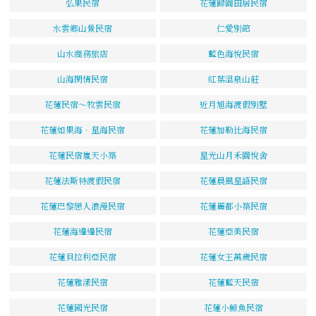
弘果民宿
花蓮歸園田居民宿
水雲鄉山景民宿
仁愛別館
山水商務旅店
藍色海悅民宿
山海閑情民宿
紅葉溫泉山莊
花蓮民宿～牧雲民宿
近月旭海渡假別墅
花蓮如果海．星海民宿
花蓮加勒比海民宿
花蓮民宿嵐天小築
星光山月禾園悅舍
花蓮法斯特渡假民宿
花蓮晨風星語民宿
花蓮巴黎戀人浪漫民宿
花蓮麗都小築民宿
花蓮海邊邊民宿
花蓮亞美民宿
花蓮貝拉利亞民宿
花蓮女王萬歲民宿
花蓮雅漾民宿
花蓮藍天民宿
花蓮國光民宿
花蓮小鯨魚民宿