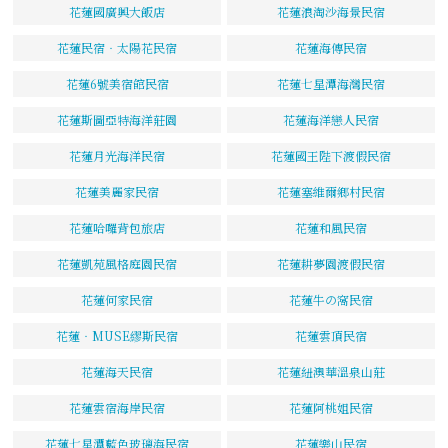
花蓮國廣興大飯店
花蓮浪淘沙海景民宿
花蓮民宿‧太陽花民宿
花蓮海傳民宿
花蓮6號美宿館民宿
花蓮七星潭海灣民宿
花蓮斯圖亞特海洋莊園
花蓮海洋戀人民宿
花蓮月光海洋民宿
花蓮國王陛下渡假民宿
花蓮美麗家民宿
花蓮塞維爾鄉村民宿
花蓮哈囉背包旅店
花蓮和風民宿
花蓮凱苑風格庭園民宿
花蓮耕夢園渡假民宿
花蓮何家民宿
花蓮牛の窩民宿
花蓮‧MUSE繆斯民宿
花蓮雲頂民宿
花蓮海天民宿
花蓮紐澳華溫泉山莊
花蓮雲宿海岸民宿
花蓮阿桃姐民宿
花蓮七星潭藍色玻璃海民宿
花蓮樂山民宿