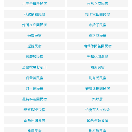
小王子精緻民宿
吉昌之家民宿
花欣蘭園民宿
知卡宣田園民宿
好所在庭園民宿
水鈴子民宿
采豐民宿
東之谷民宿
壺說民宿
南華休閒花園民宿
昌慶居民宿
光華休閒農場
全豐牧場七腳川
溯溪民宿
真善美民宿
別有天民宿
阿土伯民宿
莊家堡田園民宿
曼特寧花園民宿
樂以居
泰德B&B民宿
柏夏瓦人文旅舍
正易休閒套房
國統教師會館
喬居民宿
桃花緣民宿