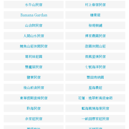
水牛山民宿
村上春宿民宿
Banana Gardan
糖果屋
山合院民宿
發現樹湖
人間山水民宿
傅家農園民宿
鯉魚山莊休閒民宿
澄園休閒山莊
葛莉絲莊園
微風星情民宿
豐廬居民宿
七號海洋民宿
鹽寮民宿
豐田肯納園
後山前舍民宿
星海農莊
東華假期套房民宿
花蓮‧逸翠軒高級會館
聆海民宿
藍海風情海景民宿
余家莊民宿
一畝田廖家莊民宿
鳳梧旅社
平林民宿