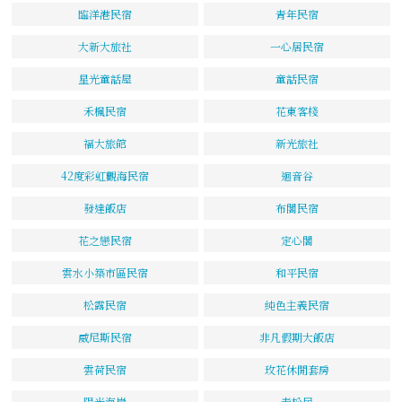
臨洋港民宿
青年民宿
大新大旅社
一心居民宿
星光童話屋
童話民宿
禾楓民宿
花東客棧
福大旅館
新光旅社
42度彩虹觀海民宿
迴音谷
發達飯店
布閣民宿
花之戀民宿
定心閣
雲水小築市區民宿
和平民宿
松露民宿
純色主義民宿
威尼斯民宿
非凡假期大飯店
雲荷民宿
玫花休閒套房
陽光海岸
青松居