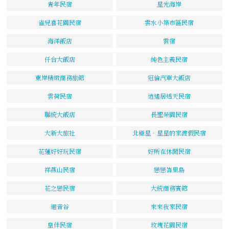
青年民宿
星光海岸
雀兒喜花園民宿
雲水小築市區民宿
海洋飯店
雲宿
仟台大飯店
純色主義民宿
東岸精緻商務旅館
冠倫汽車大飯店
雲荷民宿
逍遙居透天民宿
聯統大飯店
長聖榮園民宿
大新大旅社
北極星．星星的家渡假民宿
花蓮好好玩民宿
好所在休閒民宿
祥燕山民宿
戀戀峇里島
花之戀民宿
大統商務賓館
迴音谷
來來我家民宿
皇佳民宿
玫瑰花園民宿