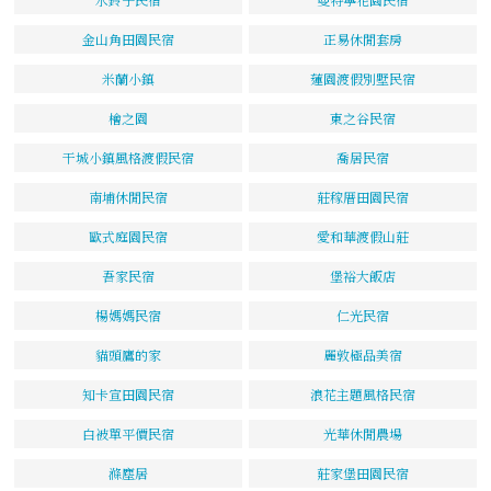
金山角田園民宿
正易休閒套房
米蘭小鎮
蓮園渡假別墅民宿
檜之園
東之谷民宿
干城小鎮風格渡假民宿
喬居民宿
南埔休閒民宿
莊稼厝田園民宿
歐式庭園民宿
愛和華渡假山莊
吾家民宿
堡裕大飯店
楊媽媽民宿
仁光民宿
貓頭鷹的家
麗敦極品美宿
知卡宣田園民宿
浪花主題風格民宿
白被單平價民宿
光華休閒農場
滌塵居
莊家堡田園民宿