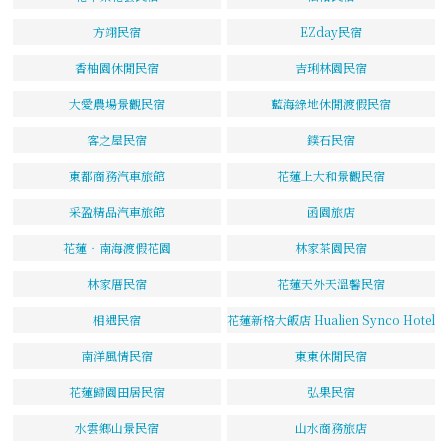
方翊民宿
EZday民宿
香柚園休閒民宿
吉琍林園民宿
大愛農場景觀民宿
藍海綠地休閒渡假民宿
客之屋民宿
鏷石民宿
東都商務汽車旅館
花蓮上大和景觀民宿
采盈精品汽車旅館
函園旅店
花蓮‧南海渡假花園
林家茶園民宿
林家厝民宿
花蓮天外天溫馨民宿
相遇民宿
花蓮新格大飯店 Hualien Synco Hotel
南洋風情民宿
東東休閒民宿
花蓮歸園田居民宿
弘果民宿
水雲鄉山景民宿
山水商務旅店