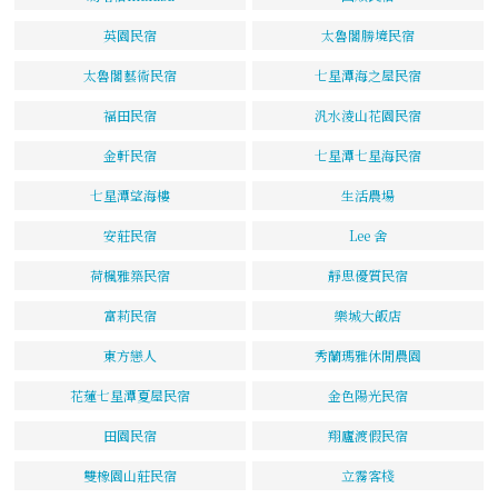
英園民宿
太魯閣勝境民宿
太魯閣藝術民宿
七星潭海之屋民宿
福田民宿
汎水淩山花園民宿
金軒民宿
七星潭七星海民宿
七星潭望海樓
生活農場
安莊民宿
Lee 舍
荷楓雅築民宿
靜思優質民宿
富莉民宿
樂城大飯店
東方戀人
秀蘭瑪雅休閒農園
花蓮七星潭夏屋民宿
金色陽光民宿
田園民宿
翔廬渡假民宿
雙橡園山莊民宿
立霧客棧