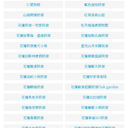
仁愛別館
藍色海悅民宿
山海閑情民宿
紅葉溫泉山莊
花蓮民宿～牧雲民宿
近月旭海渡假別墅
花蓮如果海．星海民宿
花蓮加勒比海民宿
花蓮民宿嵐天小築
星光山月禾園悅舍
花蓮法斯特渡假民宿
花蓮晨風星語民宿
花蓮雅漾民宿
花蓮藍天民宿
花蓮站前小保民宿
花蓮好奇堂客棧
花蓮聽海民宿
花蓮歐客莊園民宿Oak garden
花蓮美那多民宿
花蓮比拉迦民宿
花蓮漁家樂民宿
花蓮麗都小築民宿
花蓮香風民宿
花蓮幸福163民宿
花蓮卡布里民宿
花蓮站前柏園綠地花園民宿