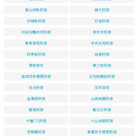
青山河畔民宿
晴天民宿
祁楨軒民宿
好客民宿
初音石雕的家民宿
秦老爹民宿
東里客棧民宿
未央花苑民宿
四季遊民宿
如意民宿
源泰綠地
東之旅民宿
海洋四季優質民宿
日先照農莊民宿
百合民宿
全民客棧
金澤居民宿
山緹庭園民宿
雅築民宿
藍日式民宿
卡蓮CO民宿
大山休閒民宿
家樂園民宿
春夏秋冬渡假民宿