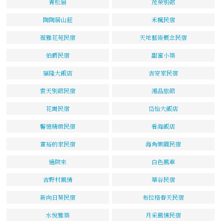
青松居
茂榮別館
陶陶居山莊
禾楓民宿
薇雅花苑民宿
天地藝術概念民宿
伯爵民宿
甜蜜小築
福隆大飯店
吉安家民宿
雲天別館民宿
湘品旅館
花崗民宿
岱怡大飯店
馨憶精緻民宿
看海飯店
富裕的家民宿
海角樂園民宿
過院來
白色風車
吉野村風情
華谷民宿
新向日葵民宿
布拉格春天民宿
水悅雅築
月采風情民宿