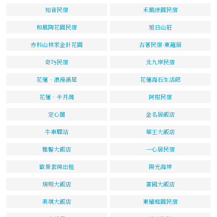
知音民宿
禾風綠園民宿
和風陶花園民宿
旭日山莊
赤科山林家金針花園
古著民宿-東籬居
奇巧民宿
北九岸民宿
花蓮‧浪漫滿屋
花蓮海石生活館
花蓮‧半月灣
阿柑民宿
定心閣
金名居飯店
牛車驛站
華王大飯店
雅馨大飯店
一心居民宿
歐景套房出租
陽光海岸
瑞翔大飯店
富國大飯店
美琪大飯店
東耀庭園民宿