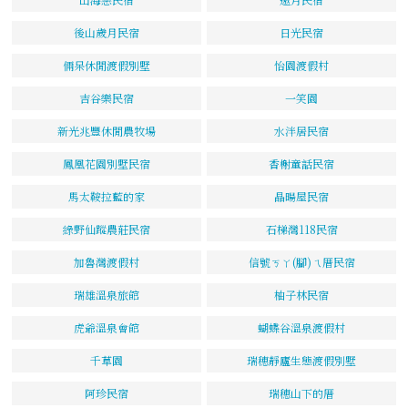
後山歲月民宿
日光民宿
倆呆休閒渡假別墅
怡園渡假村
吉谷樂民宿
一笑園
新光兆豐休閒農牧場
水泮居民宿
鳳凰花園別墅民宿
香榭童話民宿
馬太鞍拉藍的家
晶暘屋民宿
綠野仙蹤農莊民宿
石梯灣118民宿
加魯灣渡假村
信號ㄎㄚ(腳)ㄟ厝民宿
瑞雄溫泉旅館
柚子林民宿
虎爺溫泉會館
蝴蝶谷溫泉渡假村
千草園
瑞穗靜廬生態渡假別墅
阿珍民宿
瑞穗山下的厝