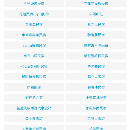
羊兒煙囪民宿
花蓮花弄房民宿
花蓮民宿- 青山河畔
白陽山莊
奇萊亞民宿
日之出民宿
東華嘉年華民宿
聽濤閣民宿
63inn庭園民宿
鳳林古早味民宿
漱石山居民宿
蘭花厝渡假民宿
六心居&宸昕民宿
夢之鄉民宿
掃叭頂景觀民宿
華心大飯店
綠園飯店
碧海樓民宿
旅行者之家
小熊森林民宿
花蓮凱頓商務汽車旅館
椰風時尚民宿
亞士都飯店
奇萊大飯店
花草集花藝民宿
松格民宿