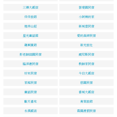
三德大飯店
菩堤園民宿
佳佳旅館
小阿姨的家
逸祥山莊
新城堡民宿
星光童話屋
愛的真締民宿
龍興賓館
新光旅社
彭老師田園民宿
威尼斯民宿
臨洋港民宿
教師家民宿
好來民宿
今日大飯店
家庭民宿
慈園民宿
童話民宿
香城大飯店
歡天喜地
青葉旅館
永祺飯店
霖園渡假民宿