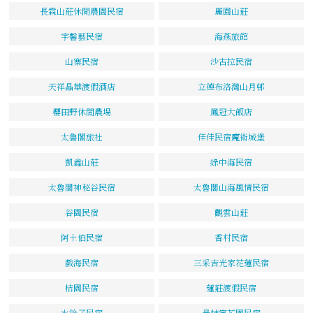
長霖山莊休閒農園民宿
麗園山莊
宇馨藝民宿
海燕旅館
山寨民宿
沙古拉民宿
天祥晶華渡假酒店
立德布洛灣山月邨
櫻田野休閒農場
鳳冠大飯店
太魯閣旅社
佳佳民宿魔術城堡
凱鑫山莊
綠中海民宿
太魯閣神秘谷民宿
太魯閣山海風情民宿
谷園民宿
觀雲山莊
阿土伯民宿
香村民宿
戲海民宿
三采吉光家花蓮民宿
桔園民宿
蓮莊渡假民宿
水鈴子民宿
曼特寧花園民宿