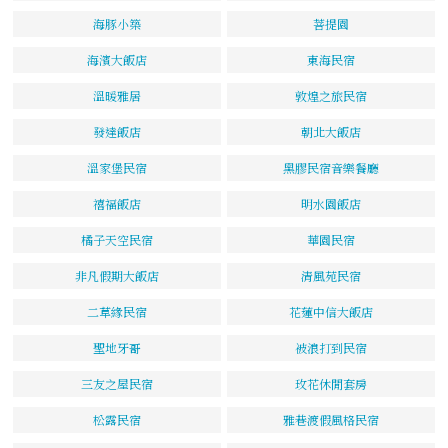
海豚小築
菩提園
海濱大飯店
東海民宿
溫暖雅居
敦煌之旅民宿
發達飯店
朝北大飯店
溫家堡民宿
黑膠民宿音樂餐廳
禧福飯店
明水園飯店
橘子天空民宿
華園民宿
非凡假期大飯店
清風苑民宿
二草緣民宿
花蓮中信大飯店
聖地牙哥
被浪打到民宿
三友之屋民宿
玫花休閒套房
松露民宿
雅巷渡假風格民宿