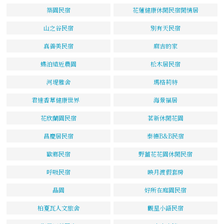
築園民宿
花蓮健康休閒民宿閒情居
山之谷民宿
別有天民宿
真善美民宿
麻吉的家
蝶泊遠近農園
松木居民宿
河堤雅舍
瑪格莉特
君達香草健康世界
海景福居
花欣蘭園民宿
茗新休閒花園
昌慶居民宿
泰德B&B民宿
歐鄉民宿
野薑花花園休閒民宿
呼吸民宿
映月渡假套房
晶園
好所在庭園民宿
柏夏瓦人文旅舍
觀星小語民宿