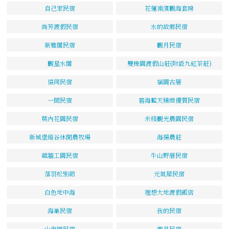
自己家民宿
花蓮南濱觀海套房
尚芳渡假民宿
水的故鄉民宿
新雅閣民宿
觀月民宿
觀星水閣
雙橡園渡假山莊(附設九虹茶莊)
協同民宿
福園古厝
一間民宿
碧海藍天精緻優質民宿
莫內花園民宿
米棧觀光農園民宿
新城堡縱谷休閒農牧場
海揚農莊
越牆工園民宿
牛山野厝民宿
落羽松別館
元氣屋民宿
白色地中海
理想大地渡假飯店
海巢民宿
我的民宿
山海戀民宿
邀月民宿