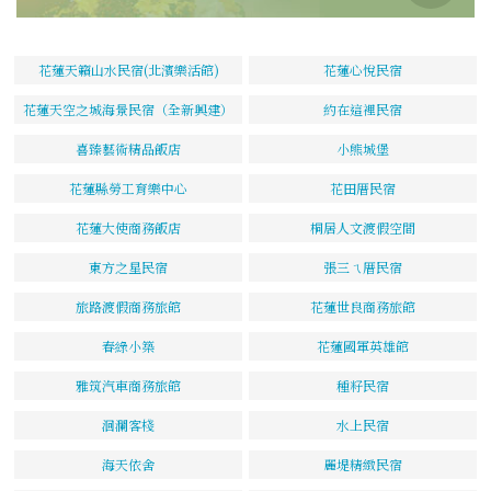
花蓮天籟山水民宿(北濱樂活館)
花蓮心悅民宿
花蓮天空之城海景民宿（全新興建）
約在這裡民宿
喜臻藝術精品飯店
小熊城堡
花蓮縣勞工育樂中心
花田厝民宿
花蓮大使商務飯店
桐居人文渡假空間
東方之星民宿
張三ㄟ厝民宿
旅路渡假商務旅館
花蓮世良商務旅館
春綠小築
花蓮國軍英雄館
雅筑汽車商務旅館
種籽民宿
洄瀾客棧
水上民宿
海天依舍
麗堤精緻民宿