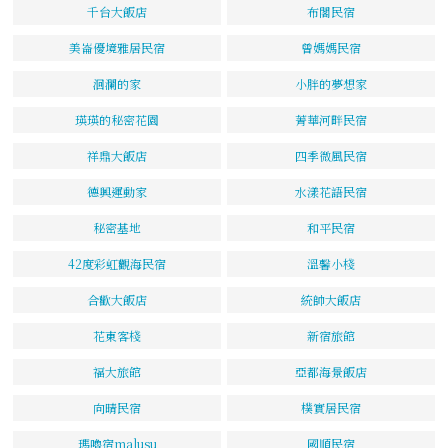
千台大飯店
布閣民宿
美崙優境雅居民宿
曾媽媽民宿
洄瀾的家
小胖的夢想家
瑛瑛的秘密花園
菁華河畔民宿
祥鼎大飯店
四季微風民宿
德興運動家
水漾花語民宿
秘密基地
和平民宿
42度彩虹觀海民宿
溫馨小棧
合歡大飯店
統帥大飯店
花東客棧
新宿旅館
福大旅館
亞都海景飯店
向晴民宿
樸實居民宿
瑪嚕宿malusu
國順民宿