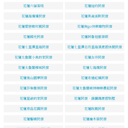
花蓮六福客棧
花蓮紐約民宿
花蓮海邊邊民宿
花蓮美侖溪畔民宿
花蓮愛戀鄉村風民宿
花蓮狗go快樂寵物民宿
花蓮國光民宿
花蓮阿魯娃藝宿館
花蓮七星潭星海民宿
花蓮七星潭日月星海濱渡假休閒民宿
花蓮太魯閣小魚的家民宿
花蓮古井民宿
花蓮太魯閣樺城民宿
花蓮七海灣民宿
花蓮後山圓夢民宿
花蓮走過虹橋民宿
花蓮莎集雅築民宿
花蓮太魯閣峽林咖啡農莊民宿
花蓮星爺的家民宿
花蓮民宿‧洄瀾灣渡假別墅
花蓮京品花園民宿
花蓮踩風民宿
花蓮馨晴民宿
花蓮檜木居民宿