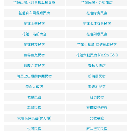
花蓮山灣水月景觀溫泉會館
花蓮民宿．金桔旅店
花蓮自在園餐廳民宿
花蓮綠舍民宿
花蓮上豪民宿
花蓮水漾海景民宿
花蓮‧站前宿息
花蓮翔意民宿
花蓮楓茂民宿
花蓮七星潭-惦惦看海民宿
慕谷慕魚民宿
花蓮六號民宿 No.Six B&B
信義之家民宿
春秋大飯店
阿里巴巴運動休閒民宿
松蒲居民宿
美侖大飯店
美樂地民宿
微風民宿
紐奧民宿
翠峰民宿
安樺商務飯店
家在花蓮民宿(雲天樓)
公教會館
悅園民宿
原味空間民宿