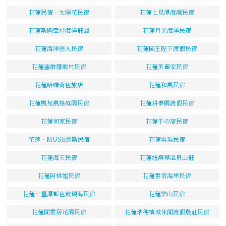
花蓮民宿‧太陽花民宿
花蓮七星潭海灣民宿
花蓮斯圖亞特海洋莊園
花蓮月光海洋民宿
花蓮海洋戀人民宿
花蓮國王陛下渡假民宿
花蓮塞維爾鄉村民宿
花蓮美麗家民宿
花蓮哈囉背包旅店
花蓮和風民宿
花蓮凱苑風格庭園民宿
花蓮耕夢園渡假民宿
花蓮何家民宿
花蓮牛の窩民宿
花蓮‧MUSE繆斯民宿
花蓮雲頂民宿
花蓮海天民宿
花蓮紐澳華溫泉山莊
花蓮阿桃姐民宿
花蓮雲宿海岸民宿
花蓮七星潭藍色玻璃海民宿
花蓮樂山民宿
花蓮閒雲居花園民宿
花蓮瑞穗檳城休閒渡假農莊民宿