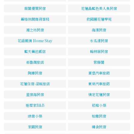
薇閣優質民宿
花蓮晶藍色美人魚民宿
麗格休閒商務客棧
救國團花蓮學苑
湘之坊民宿
海濱民宿
花語風情 Home Stay
水名漾民宿
藍天麗池飯店
翰林居民宿
那魯灣旅店
紫藤閣
陶庫民宿
富堡汽車旅館
花蓮住宿-溫暖旅店
東榮汽車旅館
星宿海民宿
情定花蓮民宿
遊歷家B&B
菘庭小築
綠窗小築
柏雅民宿
家園民宿
韓舍民宿