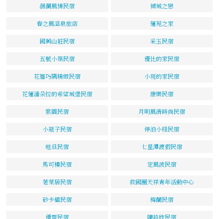
洄瀾風情民宿
傾城之戀
春之風溫泉旅店
蓮苑之家
國興山莊民宿
采玉民宿
五號小築民宿
優比的家民宿
花簷巧隅精緻民宿
小斑的家民宿
花蓮潘朵拉的希望城堡民宿
康樂民宿
紫園民宿
月明風清時尚民宿
小瓶子民宿
停泊小棧民宿
哇旦民宿
七星潭渡假民宿
馬可樓民宿
定風波民宿
荖萊居民宿
救國團天祥青年活動中心
砂卡礑民宿
梅蘭民宿
優齋民宿
陳詩欣民宿