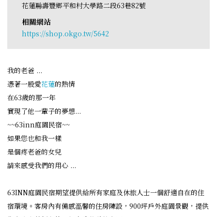
花蓮縣壽豐鄉平和村大學路二段63巷82號
相關網站
https://shop.okgo.tw/5642
我的老爸 ...
憑著一股愛
花蓮
的熱情
在63歲的那一年
實現了他一輩子的夢想...
~~63inn庭園民宿~~
如果您也和我一樣
是個疼老爸的女兒
請來感受我們的用心 ...
63INN庭園民宿期望提供給所有家庭及休旅人士一個舒適自在的住
宿環境。客房內有備感溫馨的住房陳設，900坪戶外庭園景觀，提供