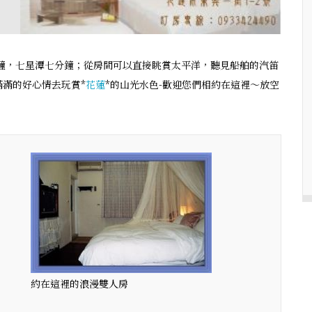
分鐘，七星潭七分鐘；從房間可以直接眺賞太平洋，聽見船舶的汽笛
滿的好心情去玩賞*
花蓮
*的山光水色-歡迎您們相約在這裡～放空
約在這裡的浪漫雙人房