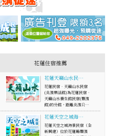
花蓮住宿推薦
花蓮天籟山水民…
花蓮民宿‧天籟山水民宿
(北濱樂活館)為花蓮民宿‧
天籟山水養生館民宿(豐濱
館)的分館，距離北濱公…
花蓮天空之城海…
花蓮天空之城海景民宿（全
新興建）位於花蓮縣豐濱