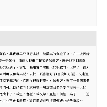
創作，其實最早只是想省錢，裝潢真的負擔不來，在一次因緣
了找一張餐桌，兩個人找遍了花蓮的傢俱店，就是找不到喜歡
終於找到了，它是一張用古早厝的大門板做的，太棒了，兩人
東西可以和餐桌配，去找一張書櫃好了(書沒地方擺)，又走遍
那家不起眼的（它現在很耀眼囉～）傢俱店，看了一個個書櫃
你們可以自已做呀！就這樣一句話讓我們夫妻倆沒有一天閒
跑出來了，電燈，書櫃，電視架，畫框，相框．桌子．．．連
木工也不會很難啊，歡迎同好來到這裡參觀並給予指教～