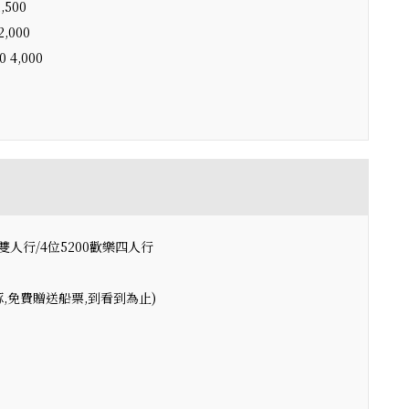
500
000
4,000
0甜蜜雙人行/4位5200歡樂四人行
豚,免費贈送船票,到看到為止)