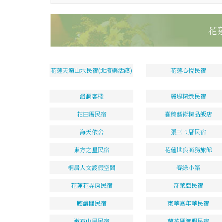
花
花蓮天籟山水民宿(北濱樂活館)
花蓮心悅民宿
洄瀾客棧
麗堤精緻民宿
花田厝民宿
喜臻藝術精品飯店
海天依舍
張三ㄟ厝民宿
東方之星民宿
花蓮世良商務旅館
桐居人文渡假空間
春綠小築
花蓮花弄房民宿
奇萊亞民宿
聽濤閣民宿
東華嘉年華民宿
漱石山居民宿
蘭花厝渡假民宿