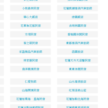
小熊森林民宿
花蓮凱頓商務汽車旅館
華心大飯店
綠園飯店
花草集花藝民宿
吉琍林園民宿
方翊民宿
香柚園休閒民宿
客之屋民宿
東都商務汽車旅館
采盈精品汽車旅館
函園旅店
林家厝民宿
花蓮天外天溫馨民宿
南洋風情民宿
東東休閒民宿
仁愛別館
山水商務旅店
山海閑情民宿
紅葉溫泉山莊
花蓮如果海．星海民宿
花蓮加勒比海民宿
花蓮法斯特渡假民宿
花蓮晨風星語民宿