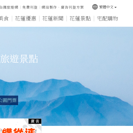
language
繁體中文
台灣旅遊網
免費刊登
網站製作‧廣告刊登方案
美食
花蓮優惠
花蓮新聞
花蓮景點
宅配購物
旅遊景點
公園門票