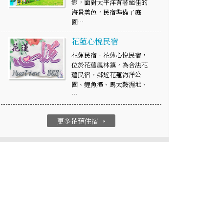
鄉，面對太平洋有著絕佳的
海景美色，民宿準備了庭
園…
花蓮心悅民宿
花蓮民宿‧花蓮心悅民宿，
位於花蓮鳳林鎮，為合法花
蓮民宿，鄰近花蓮海洋公
園、鯉魚潭、馬太鞍濕地、
…
更多花蓮住宿
arrow_right