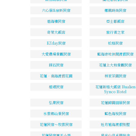
六心居&宸昕民宿
椰風時尚民宿
碧海樓民宿
亞士都飯店
奇萊大飯店
旅行者之家
EZday民宿
松格民宿
大愛農場景觀民宿
藍海綠地休閒渡假民宿
鏷石民宿
花蓮上大和景觀民宿
花蓮‧南海渡假花園
林家茶園民宿
相遇民宿
花蓮新格大飯店 Hualien
Synco Hotel
弘果民宿
花蓮歸園田居民宿
水雲鄉山景民宿
藍色海悅民宿
花蓮民宿～牧雲民宿
近月旭海渡假別墅
花蓮民宿嵐天小築
星光山月禾園悅舍