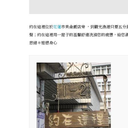
約在這裡位於
花蓮
市美侖飯店旁 ，到觀光漁港只要五
聲；約在這裡用一屋子的溫馨舒適洗滌您的疲憊，給您滿
思緒＊遊憩身心