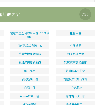
蓮其他店家
755
花蓮天空之城海景民宿（全新興
種籽民宿
建）
花蓮縣勞工育樂中心
小熊城堡
花蓮大使商務飯店
約在這裡民宿
旅路渡假商務旅館
雅筑汽車商務旅館
水上民宿
花蓮國軍英雄館
羊兒煙囪民宿
花蓮民宿- 青山河畔
白陽山莊
日之出民宿
63inn庭園民宿
鳳林古早味民宿
夢之鄉民宿
掃叭頂景觀民宿