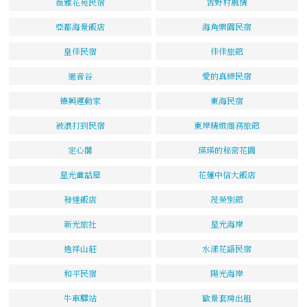
薇雅花苑民宿
吉野村風情
亞都海景飯店
海角樂園民宿
皇佳民宿
佳佳旅館
迴音谷
愛的真締民宿
德興運動家
東海民宿
被浪打到民宿
東岸精緻商務旅館
定心閣
瑛瑛的秘密花園
星光童話屋
花蓮中信大飯店
發達飯店
茂榮別館
新光旅社
星光海岸
逸祥山莊
水漾花語民宿
和平民宿
陽光海岸
牛車驛站
歐景套房出租