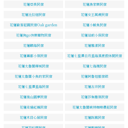
花蓮亞美民宿
花蓮漁家樂民宿
花蓮比拉迦民宿
花蓮女王萬歲民宿
花蓮歐客莊園民宿Oak garden
花蓮小鯨魚民宿
花蓮狗go快樂寵物民宿
花蓮站前小保民宿
花蓮聽海民宿
花蓮雅漾民宿
花蓮麗都小築民宿
花蓮七星潭日月星海濱渡假休閒民宿
花蓮太魯閣樺城民宿
花蓮七海灣民宿
花蓮太魯閣小魚的家民宿
花蓮阿魯娃藝宿館
花蓮七星潭星海民宿
花蓮古井民宿
花蓮後山圓夢民宿
花蓮莎集雅築民宿
花蓮走過虹橋民宿
花蓮太魯閣峽林咖啡農莊民宿
花蓮木目心居民宿
花蓮踩風民宿
花蓮羽松園民宿
花蓮馨晴民宿