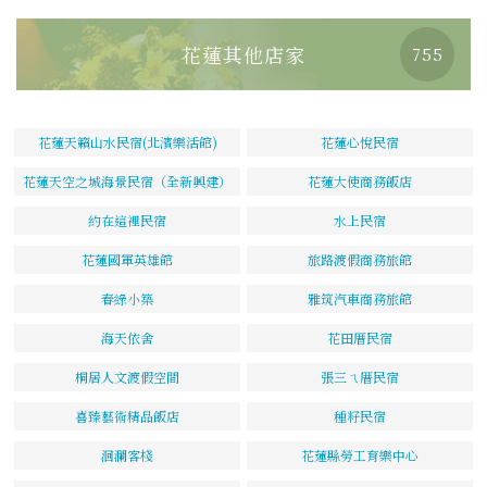
花蓮其他店家
755
花蓮天籟山水民宿(北濱樂活館)
花蓮心悅民宿
花蓮天空之城海景民宿（全新興建）
花蓮大使商務飯店
約在這裡民宿
水上民宿
花蓮國軍英雄館
旅路渡假商務旅館
春綠小築
雅筑汽車商務旅館
海天依舍
花田厝民宿
桐居人文渡假空間
張三ㄟ厝民宿
喜臻藝術精品飯店
種籽民宿
洄瀾客棧
花蓮縣勞工育樂中心