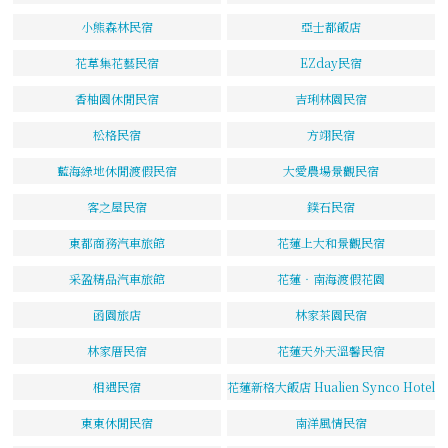
小熊森林民宿
亞士都飯店
花草集花藝民宿
EZday民宿
香柚園休閒民宿
吉琍林園民宿
松格民宿
方翊民宿
藍海綠地休閒渡假民宿
大愛農場景觀民宿
客之屋民宿
鏷石民宿
東都商務汽車旅館
花蓮上大和景觀民宿
采盈精品汽車旅館
花蓮‧南海渡假花園
函園旅店
林家茶園民宿
林家厝民宿
花蓮天外天溫馨民宿
相遇民宿
花蓮新格大飯店 Hualien Synco Hotel
東東休閒民宿
南洋風情民宿