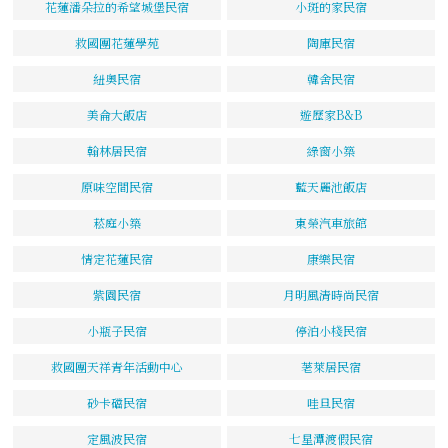
花蓮潘朵拉的希望城堡民宿
小斑的家民宿
救國團花蓮學苑
陶庫民宿
紐奧民宿
韓舍民宿
美侖大飯店
遊歷家B&B
翰林居民宿
綠窗小築
原味空間民宿
藍天麗池飯店
菘庭小築
東榮汽車旅館
情定花蓮民宿
康樂民宿
紫園民宿
月明風清時尚民宿
小瓶子民宿
停泊小棧民宿
救國團天祥青年活動中心
荖萊居民宿
砂卡礑民宿
哇旦民宿
定風波民宿
七星潭渡假民宿