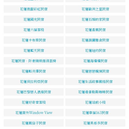
花蓮微甜彩虹民宿
花蓮歐洲之星民宿
花蓮國光民宿
花蓮石頭的家民宿
花蓮六福客棧
花蓮香風民宿
花蓮卡布里民宿
花蓮洄瀾雅舍民宿
花蓮藍天民宿
花蓮紐約民宿
花蓮民宿．阡豪精緻商務套房
花蓮海邊邊民宿
花蓮輕井澤民宿
花蓮戀戀楓情民宿
花蓮貝拉利亞民宿
花蓮生活故事風格民宿
花蓮巴黎戀人浪漫民宿
花蓮曼普勒斯咖啡民宿
花蓮好奇堂客棧
花蓮站前小棧
花蓮窗外Window View
花蓮幸福163民宿
花蓮風信子民宿
花蓮美那多民宿