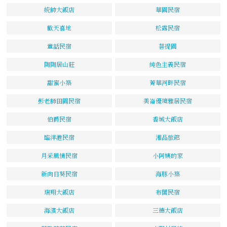
統帥大飯店
華園民宿
歡天喜地
松露民宿
童話民宿
菩提園
陶陶居山莊
純色主義民宿
甜蜜小築
菁華河畔民宿
彭老師田園民宿
美崙優境雅居民宿
伯爵民宿
香城大飯店
臨洋港民宿
湘品旅館
月采風情民宿
小阿姨的家
新向日葵民宿
海豚小築
瑞翔大飯店
布閣民宿
海濱大飯店
三德大飯店