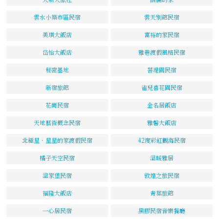
雲水小築市區民宿
雲天別館民宿
美琪大飯店
富裕的家民宿
岱怡大飯店
雅巷渡假風格民宿
秘密基地
菩堤園民宿
新宿旅館
雀兒喜花園民宿
花崗民宿
金名居飯店
天地藝術概念民宿
雅馨大飯店
北極星．星星的家渡假民宿
42度彩虹觀海民宿
橘子天空民宿
溫暖雅居
溫家堡民宿
敦煌之旅民宿
福隆大飯店
青葉旅館
一心居民宿
黑膠民宿音樂餐廳