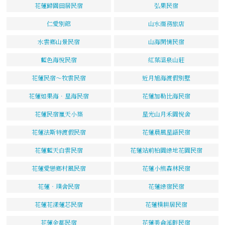
花蓮歸園田居民宿
弘果民宿
仁愛別館
山水商務旅店
水雲鄉山景民宿
山海閑情民宿
藍色海悅民宿
紅葉溫泉山莊
花蓮民宿～牧雲民宿
近月旭海渡假別墅
花蓮如果海．星海民宿
花蓮加勒比海民宿
花蓮民宿嵐天小築
星光山月禾園悅舍
花蓮法斯特渡假民宿
花蓮晨風星語民宿
花蓮藍天白雲民宿
花蓮站前柏園綠地花園民宿
花蓮愛戀鄉村風民宿
花蓮小熊森林民宿
花蓮‧璞舍民宿
花蓮綠宿民宿
花蓮花漾蓮芯民宿
花蓮樸耕居民宿
花蓮金都民宿
花蓮美侖溪畔民宿