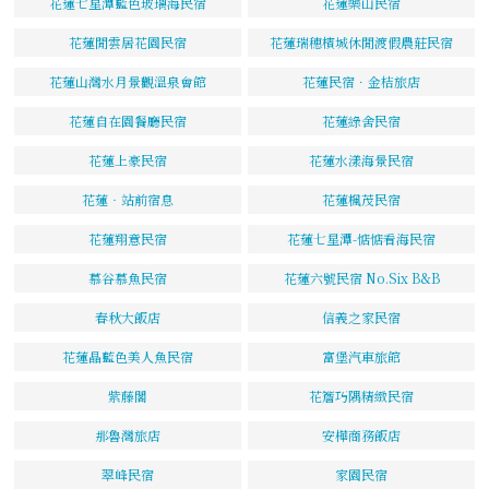
花蓮七星潭藍色玻璃海民宿
花蓮樂山民宿
花蓮閒雲居花園民宿
花蓮瑞穗檳城休閒渡假農莊民宿
花蓮山灣水月景觀溫泉會館
花蓮民宿．金桔旅店
花蓮自在園餐廳民宿
花蓮綠舍民宿
花蓮上豪民宿
花蓮水漾海景民宿
花蓮‧站前宿息
花蓮楓茂民宿
花蓮翔意民宿
花蓮七星潭-惦惦看海民宿
慕谷慕魚民宿
花蓮六號民宿 No.Six B&B
春秋大飯店
信義之家民宿
花蓮晶藍色美人魚民宿
富堡汽車旅館
紫藤閣
花簷巧隅精緻民宿
那魯灣旅店
安樺商務飯店
翠峰民宿
家園民宿