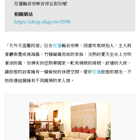
花蓮縣吉安鄉吉祥五街50號
相關網站
https://shop.okgo.tw/5598
「天外天溫馨民宿」位在
花蓮
縣吉安鄉，因當地氣候怡人，主人將
客廳佈置成南海風，竹藤編織而成的家俱，炎熱的夏天坐在上方吹
著涼的風，彷彿來到亞熱帶國家。乾爽精緻的房間，舒適的大床，
讓旅遊的訪客擁有一個愉悅的休憩空間。愛好
花蓮
旅遊的朋友，不
妨挑選這個擁有不同風情的家入宿。