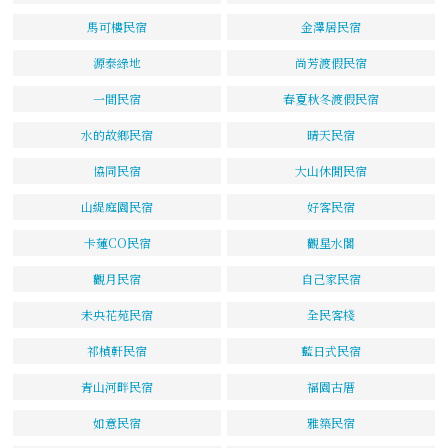
馬可樓民宿
金澤居民宿
源泰綠地
尚芳渡假民宿
一間民宿
春夏秋冬渡假民宿
水的故鄉民宿
晴天民宿
協同民宿
大山休閒民宿
山緹庭園民宿
好客民宿
卡蓮CO民宿
觀星水閣
觀月民宿
自己家民宿
未央花苑民宿
全民客棧
祁楨軒民宿
藍日式民宿
青山河畔民宿
福園古厝
如意民宿
雅築民宿