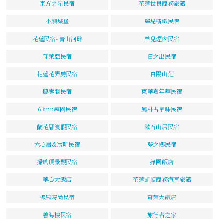
東方之星民宿
花蓮世良商務旅館
小熊城堡
麗堤精緻民宿
花蓮民宿- 青山河畔
羊兒煙囪民宿
奇萊亞民宿
日之出民宿
花蓮花弄房民宿
白陽山莊
聽濤閣民宿
東華嘉年華民宿
63inn庭園民宿
鳳林古早味民宿
蘭花厝渡假民宿
漱石山居民宿
六心居&宸昕民宿
夢之鄉民宿
掃叭頂景觀民宿
綠園飯店
華心大飯店
花蓮凱頓商務汽車旅館
椰風時尚民宿
奇萊大飯店
碧海樓民宿
旅行者之家