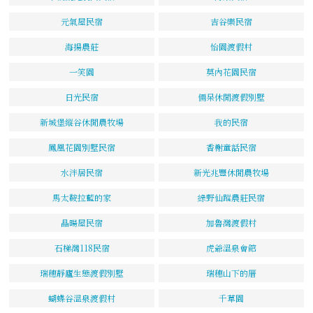
元氣屋民宿
吉谷樂民宿
海揚農莊
怡園渡假村
一笑園
莫內花園民宿
日光民宿
倆呆休閒渡假別墅
新城堡縱谷休閒農牧場
我的民宿
鳳凰花園別墅民宿
香榭童話民宿
水泮居民宿
新光兆豐休閒農牧場
馬太鞍拉藍的家
綠野仙蹤農莊民宿
晶暘屋民宿
加魯灣渡假村
石梯灣118民宿
虎爺溫泉會館
瑞穗靜廬生態渡假別墅
瑞穗山下的厝
蝴蝶谷溫泉渡假村
千草園