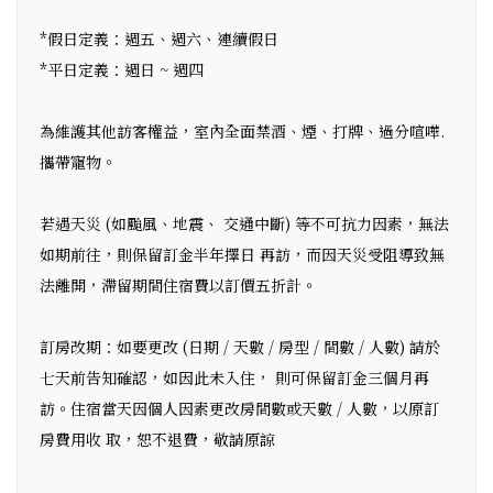
*假日定義：週五、週六、連續假日
*平日定義：週日 ~ 週四
為維護其他訪客權益，室內全面禁酒、煙、打牌、過分喧嘩.
攜帶寵物。
若遇天災 (如颱風、地震、 交通中斷) 等不可抗力因素，無法
如期前往，則保留訂金半年擇日 再訪，而因天災受阻導致無
法離開，滯留期間住宿費以訂價五折計。
訂房改期：如要更改 (日期 / 天數 / 房型 / 間數 / 人數) 請於
七天前告知確認，如因此未入住， 則可保留訂金三個月再
訪。住宿當天因個人因素更改房間數或天數 / 人數，以原訂
房費用收 取，恕不退費，敬請原諒