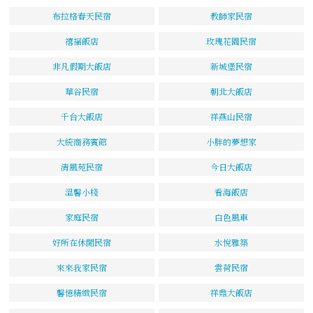
布拉格春天民宿
教師家民宿
禧福飯店
玫瑰花園民宿
非凡假期大飯店
新城堡民宿
華谷民宿
朝北大飯店
千台大飯店
祥燕山民宿
大統商務賓館
小胖的夢想家
清風苑民宿
今日大飯店
溫馨小棧
看海飯店
家庭民宿
白色風車
好所在休閒民宿
水悅雅築
來來我家民宿
雲荷民宿
馨憶精緻民宿
祥鼎大飯店