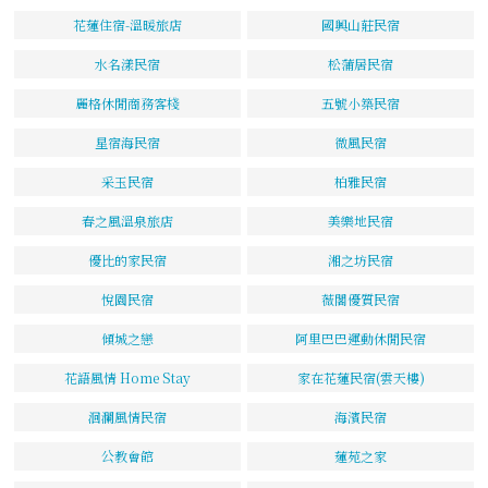
花蓮住宿-溫暖旅店
國興山莊民宿
水名漾民宿
松蒲居民宿
麗格休閒商務客棧
五號小築民宿
星宿海民宿
微風民宿
采玉民宿
柏雅民宿
春之風溫泉旅店
美樂地民宿
優比的家民宿
湘之坊民宿
悅園民宿
薇閣優質民宿
傾城之戀
阿里巴巴運動休閒民宿
花語風情 Home Stay
家在花蓮民宿(雲天樓)
洄瀾風情民宿
海濱民宿
公教會館
蓮苑之家