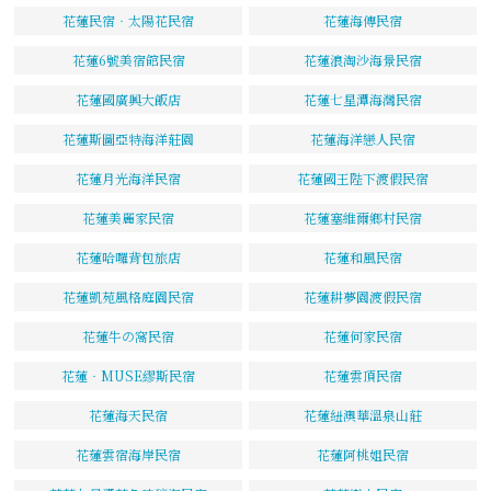
花蓮民宿‧太陽花民宿
花蓮海傳民宿
花蓮6號美宿館民宿
花蓮浪淘沙海景民宿
花蓮國廣興大飯店
花蓮七星潭海灣民宿
花蓮斯圖亞特海洋莊園
花蓮海洋戀人民宿
花蓮月光海洋民宿
花蓮國王陛下渡假民宿
花蓮美麗家民宿
花蓮塞維爾鄉村民宿
花蓮哈囉背包旅店
花蓮和風民宿
花蓮凱苑風格庭園民宿
花蓮耕夢園渡假民宿
花蓮牛の窩民宿
花蓮何家民宿
花蓮‧MUSE繆斯民宿
花蓮雲頂民宿
花蓮海天民宿
花蓮紐澳華溫泉山莊
花蓮雲宿海岸民宿
花蓮阿桃姐民宿