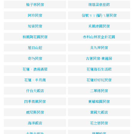
柚子林民宿
瑞雄溫泉旅館
阿珍民宿
信號ㄎㄚ(腳)ㄟ厝民宿
知音民宿
禾風綠園民宿
和風陶花園民宿
赤科山林家金針花園
旭日山莊
北九岸民宿
奇巧民宿
古著民宿-東籬居
花蓮‧浪漫滿屋
花蓮海石生活館
花蓮‧半月灣
花蓮好好玩民宿
仟台大飯店
二草緣民宿
四季微風民宿
東耀庭園民宿
威尼斯民宿
富國大飯店
海洋飯店
花之戀民宿
大新大旅社
洄瀾的家