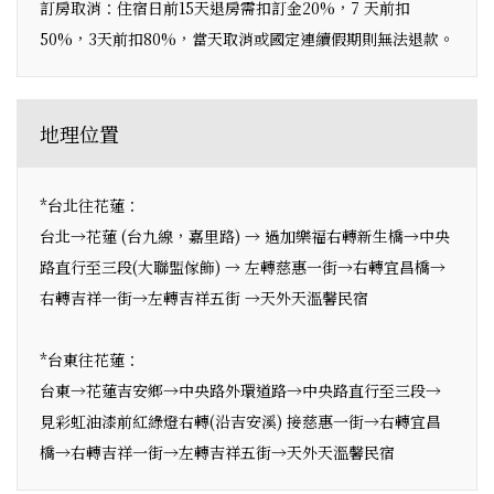
訂房取消：住宿日前15天退房需扣訂金20%，7 天前扣
50%，3天前扣80%，當天取消或國定連續假期則無法退款。
地理位置
*台北往花蓮：
台北→花蓮 (台九線，嘉里路) → 過加樂福右轉新生橋→中央
路直行至三段(大聯盟傢飾) → 左轉慈惠一街→右轉宜昌橋→
右轉吉祥一街→左轉吉祥五街 →天外天溫馨民宿
*台東往花蓮：
台東→花蓮吉安鄉→中央路外環道路→中央路直行至三段→
見彩虹油漆前紅綠燈右轉(沿吉安溪) 接慈惠一街→右轉宜昌
橋→右轉吉祥一街→左轉吉祥五街→天外天溫馨民宿