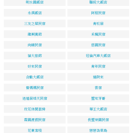
明水園飯店
聯統大飯店
永祺飯店
阿柑民宿
三友之屋民宿
青松居
龍興賓館
禾楓民宿
向晴民宿
慈園民宿
福大旅館
冠倫汽車大飯店
好來民宿
青年民宿
合歡大飯店
過院來
曾媽媽民宿
雲宿
逍遙居透天民宿
聖地牙哥
玫花休閒套房
華王大飯店
霖園渡假民宿
長聖榮園民宿
花東客棧
戀戀峇里島