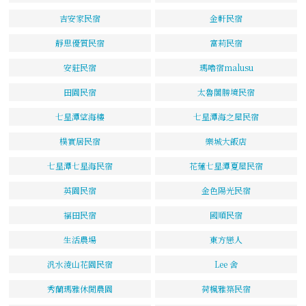
吉安家民宿
金軒民宿
靜思優質民宿
富莉民宿
安莊民宿
瑪嚕宿malusu
田園民宿
太魯閣勝境民宿
七星潭望海樓
七星潭海之屋民宿
樸實居民宿
樂城大飯店
七星潭七星海民宿
花蓮七星潭夏屋民宿
英園民宿
金色陽光民宿
福田民宿
國順民宿
生活農場
東方戀人
汎水淩山花園民宿
Lee 舍
秀蘭瑪雅休閒農園
荷楓雅築民宿