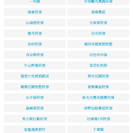
一笑園
米棧觀光農園民宿
海巢民宿
海揚農莊
山海戀民宿
元氣屋民宿
邀月民宿
日光民宿
我的民宿
倆呆休閒渡假別墅
吉谷樂民宿
白色地中海
牛山野厝民宿
落羽松別館
理想大地渡假飯店
莫內花園民宿
鳳凰花園別墅民宿
香榭童話民宿
水泮居民宿
新光兆豐休閒農牧場
晶暘屋民宿
綠野仙蹤農莊民宿
馬太鞍拉藍的家
石梯灣118民宿
加魯灣渡假村
千草園