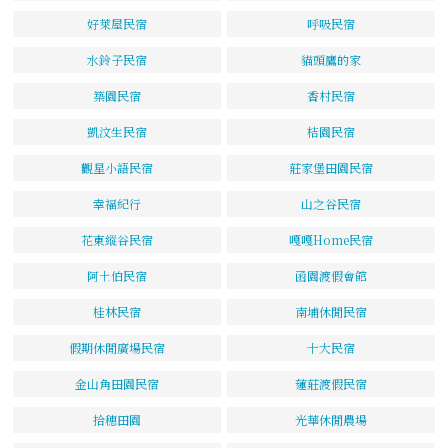
好萊屋民宿
呼吸民宿
水鈴子民宿
貓頭鷹的家
築園民宿
香村民宿
凱汶生民宿
桔園民宿
觀星小語民宿
莊家堡田園民宿
幸福紀行
山之谷民宿
花東縱谷民宿
嘎嘎Home民宿
阿土伯民宿
函園渡假會館
桂林民宿
南埔休閒民宿
假期休閒廣場民宿
十大民宿
金山角田園民宿
蓮莊渡假民宿
拾穗田園
光華休閒農場