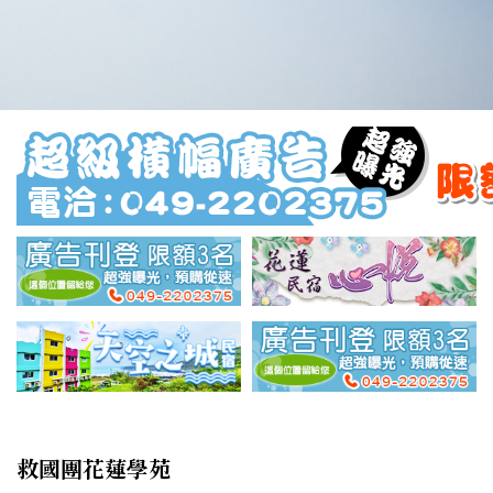
救國團花蓮學苑