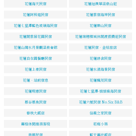
花蓮海天民宿
花蓮紐澳華溫泉山莊
花蓮阿桃姐民宿
花蓮雲宿海岸民宿
花蓮七星潭藍色玻璃海民宿
花蓮樂山民宿
花蓮閒雲居花園民宿
花蓮瑞穗檳城休閒渡假農莊民宿
花蓮山灣水月景觀溫泉會館
花蓮民宿．金桔旅店
花蓮自在園餐廳民宿
花蓮綠舍民宿
花蓮上豪民宿
花蓮水漾海景民宿
花蓮‧站前宿息
花蓮楓茂民宿
花蓮翔意民宿
花蓮七星潭-惦惦看海民宿
慕谷慕魚民宿
花蓮六號民宿 No.Six B&B
春秋大飯店
信義之家民宿
麗格休閒商務客棧
菘庭小築
微風民宿
藍天麗池飯店