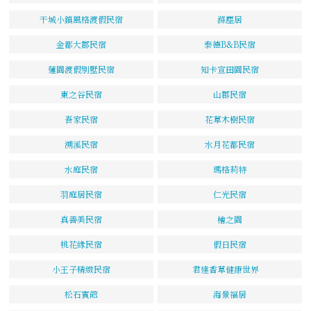
干城小鎮風格渡假民宿
滌塵居
金都大郡民宿
泰德B&B民宿
蓮園渡假別墅民宿
知卡宣田園民宿
東之谷民宿
山郡民宿
吾家民宿
花草木樹民宿
溯溪民宿
水月花都民宿
水庭民宿
瑪格莉特
羽庭居民宿
仁光民宿
真善美民宿
檜之園
桃花緣民宿
假日民宿
小王子精緻民宿
君達香草健康世界
松石賓館
海景福居