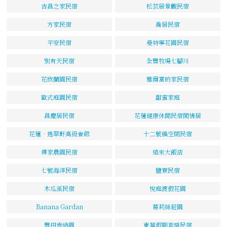
吉昌之家民宿
松芸居景觀民宿
方家民宿
喬居民宿
平安民宿
曼特寧花園民宿
別有天民宿
全豐牧場七腳川
花欣蘭園民宿
雅爾富的家民宿
歐式庭園民宿
甜蜜家庭
昌慶居民宿
花蓮健康休閒民宿閒情居
花蓮‧逸翠軒高級會館
十二號橋空間民宿
傅家農園民宿
遠來大飯店
七號海洋民宿
鹽寮民宿
木瓜溪民宿
悅庭渡假花園
Banana Gardan
葛莉絲莊園
豐田肯納園
東華假期套房民宿