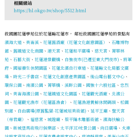
相關網站
https://hl.okgo.tw/shop/5512.html
救國團花蓮學苑位於花蓮縣花蓮市， 鄰近救國團花蓮學苑的景點有
濱海大道
、
美崙溪
、
花蓮舊酒廠（花蓮文化創意園區）
、
石雕博物
館
、
舊鐵道文化商圈
、
港天宮
、
花蓮和平廣場
、
慈天宮
、
菁華林
苑
、
石藝大街
、
花蓮港景觀橋
、
自強夜市(已遷至東大門夜市)
、
將軍
府
、
國褔養生休閒園區
、
花蓮北濱自行車道
、
花蓮縣文化局藝文廣
場
、
時光二手書店
、
花蓮文化創意產業園區
、
後山電台藝文中心
、
環保公園
、
南濱公園
、
菁華橋、溪畔公園
、
國強十六股社區
、
忠烈
祠
、
美崙海濱公園
、
花蓮鐵道文化園區
、
花蓮觀光酒廠
、
北濱公
園
、
花蓮觀光漁市（花蓮區漁會）
、
花蓮漁港賞鯨休閒碼頭
、
松園
別館
、
自由廣場(原舊監獄-花蓮城垣美術館)
、
延平王廟
、
聖天宮
（帝君廟）
、
福慈宮
、
城隍廟
、
蔡平陽木雕藝術館
、
濱海扶輪公
園
、
新城堡馬術飛行俱樂部
、
太平洋3D地景公園
、
向日廣場
、
火車
站遊客資訊中心
、
花蓮市農會遊客中心
、
慈濟靜思堂
、
美崙山中正