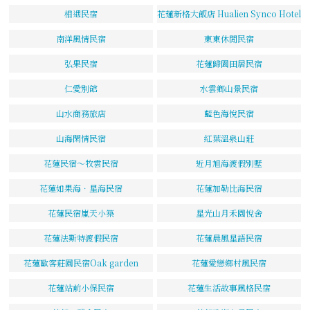
相遇民宿
花蓮新格大飯店 Hualien Synco Hotel
南洋風情民宿
東東休閒民宿
弘果民宿
花蓮歸園田居民宿
仁愛別館
水雲鄉山景民宿
山水商務旅店
藍色海悅民宿
山海閑情民宿
紅葉溫泉山莊
花蓮民宿～牧雲民宿
近月旭海渡假別墅
花蓮如果海．星海民宿
花蓮加勒比海民宿
花蓮民宿嵐天小築
星光山月禾園悅舍
花蓮法斯特渡假民宿
花蓮晨風星語民宿
花蓮歐客莊園民宿Oak garden
花蓮愛戀鄉村風民宿
花蓮站前小保民宿
花蓮生活故事風格民宿