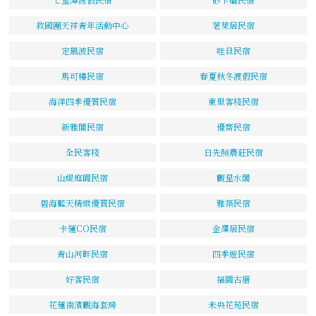
救國團天祥青年活動中心
荖萊居民宿
定風波民宿
哇旦民宿
馬可樓民宿
春夏秋冬渡假民宿
海洋四季優質民宿
東里客棧民宿
新雅閣民宿
優齋民宿
全民客棧
日先照農莊民宿
山緹庭園民宿
觀星水閣
碧海藍天精緻優質民宿
雅築民宿
卡蓮CO民宿
金澤居民宿
青山河畔民宿
四季遊民宿
好客民宿
福園古厝
花蓮南濱觀海套房
未央花苑民宿