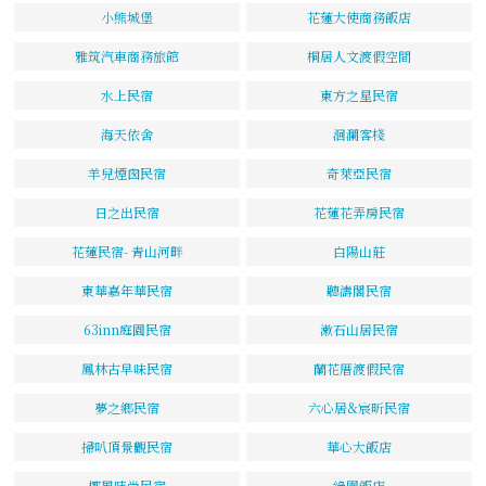
小熊城堡
花蓮大使商務飯店
雅筑汽車商務旅館
桐居人文渡假空間
水上民宿
東方之星民宿
海天依舍
洄瀾客棧
羊兒煙囪民宿
奇萊亞民宿
日之出民宿
花蓮花弄房民宿
花蓮民宿- 青山河畔
白陽山莊
東華嘉年華民宿
聽濤閣民宿
63inn庭園民宿
漱石山居民宿
鳳林古早味民宿
蘭花厝渡假民宿
夢之鄉民宿
六心居&宸昕民宿
掃叭頂景觀民宿
華心大飯店
椰風時尚民宿
綠園飯店