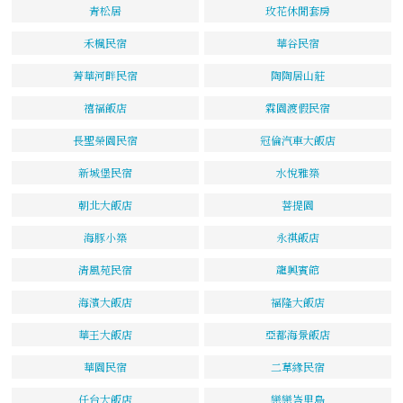
青松居
玫花休閒套房
禾楓民宿
華谷民宿
菁華河畔民宿
陶陶居山莊
禧福飯店
霖園渡假民宿
長聖榮園民宿
冠倫汽車大飯店
新城堡民宿
水悅雅築
朝北大飯店
菩提園
海豚小築
永祺飯店
清風苑民宿
龍興賓館
海濱大飯店
福隆大飯店
華王大飯店
亞都海景飯店
華園民宿
二草緣民宿
仟台大飯店
戀戀峇里島