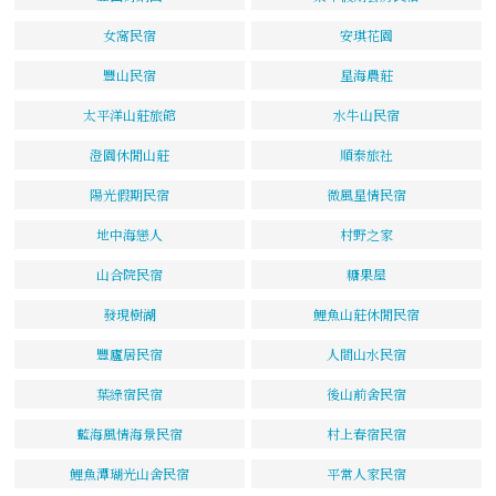
女窩民宿
安琪花園
豐山民宿
星海農莊
太平洋山莊旅館
水牛山民宿
澄園休閒山莊
順泰旅社
陽光假期民宿
微風星情民宿
地中海戀人
村野之家
山合院民宿
糖果屋
發現樹湖
鯉魚山莊休閒民宿
豐廬居民宿
人間山水民宿
葉綠宿民宿
後山前舍民宿
藍海風情海景民宿
村上春宿民宿
鯉魚潭瑚光山舍民宿
平常人家民宿