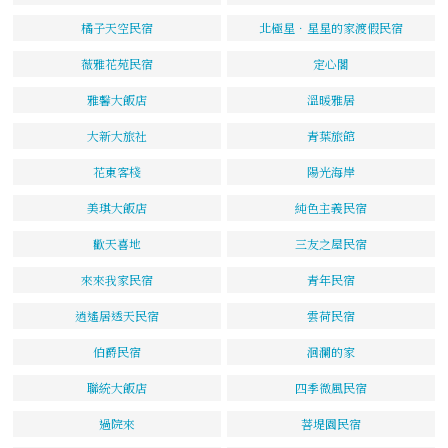
橘子天空民宿
北極星．星星的家渡假民宿
薇雅花苑民宿
定心閣
雅馨大飯店
溫暖雅居
大新大旅社
青葉旅館
花東客棧
陽光海岸
美琪大飯店
純色主義民宿
歡天喜地
三友之屋民宿
來來我家民宿
青年民宿
逍遙居透天民宿
雲荷民宿
伯爵民宿
洄瀾的家
聯統大飯店
四季微風民宿
過院來
菩堤園民宿