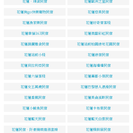
花蓮‧璞舍民宿
花蓮歐洲之星民宿
花蓮狗go快樂寵物民宿
花蓮亞美民宿
花蓮漁家樂民宿
花蓮好奇堂客棧
花蓮幸福163民宿
花蓮微甜彩虹民宿
花蓮洄瀾雅舍民宿
花蓮站前柏園綠地花園民宿
花蓮站前小棧
花蓮綠宿民宿
花蓮貝拉利亞民宿
花蓮海邊邊民宿
花蓮六福客棧
花蓮麗都小築民宿
花蓮女王萬歲民宿
花蓮巴黎戀人浪漫民宿
花蓮香風民宿
花蓮美侖溪畔民宿
花蓮小鯨魚民宿
花蓮卡布里民宿
花蓮藍天民宿
花蓮藍天白雲民宿
花蓮民宿．阡豪精緻商務套房
花蓮樸耕居民宿