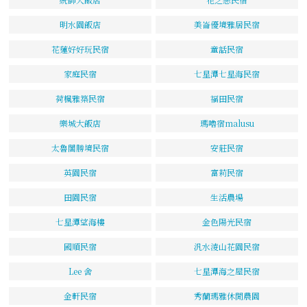
明水園飯店
美崙優境雅居民宿
花蓮好好玩民宿
童話民宿
家庭民宿
七星潭七星海民宿
荷楓雅築民宿
福田民宿
樂城大飯店
瑪嚕宿malusu
太魯閣勝境民宿
安莊民宿
英園民宿
富莉民宿
田園民宿
生活農場
七星潭望海樓
金色陽光民宿
國順民宿
汎水淩山花園民宿
Lee 舍
七星潭海之屋民宿
金軒民宿
秀蘭瑪雅休閒農園