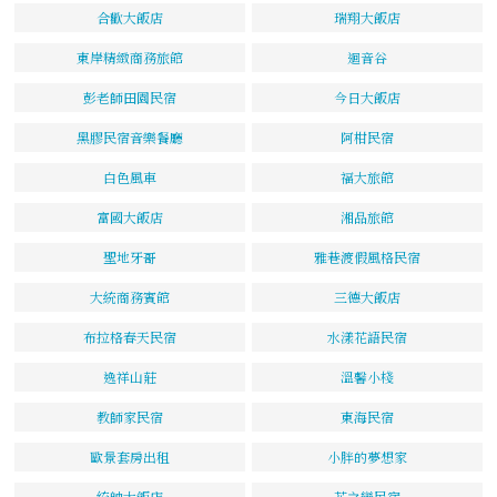
合歡大飯店
瑞翔大飯店
東岸精緻商務旅館
迴音谷
彭老師田園民宿
今日大飯店
黑膠民宿音樂餐廳
阿柑民宿
白色風車
福大旅館
富國大飯店
湘品旅館
聖地牙哥
雅巷渡假風格民宿
大統商務賓館
三德大飯店
布拉格春天民宿
水漾花語民宿
逸祥山莊
溫馨小棧
教師家民宿
東海民宿
歐景套房出租
小胖的夢想家
統帥大飯店
花之戀民宿