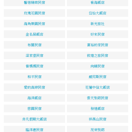
馨憶精緻民宿
看海飯店
玫瑰花園民宿
岱怡大飯店
海角樂園民宿
新光旅社
金名居飯店
好來民宿
布閣民宿
富裕的家民宿
溫家堡民宿
敦煌之旅民宿
曾媽媽民宿
向晴民宿
和平民宿
威尼斯民宿
愛的真締民宿
花蓮中信大飯店
海洋飯店
雲天別館民宿
慈園民宿
發達飯店
非凡假期大飯店
祥燕山民宿
臨洋港民宿
茂榮別館