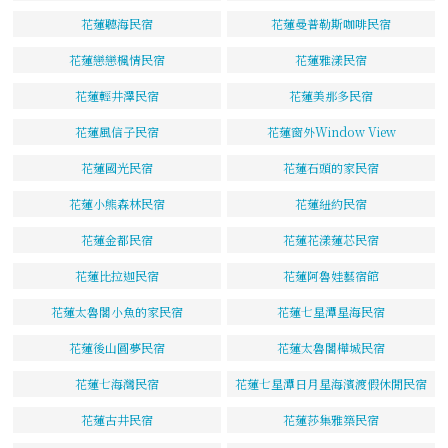
花蓮聽海民宿
花蓮曼普勒斯咖啡民宿
花蓮戀戀楓情民宿
花蓮雅漾民宿
花蓮輕井澤民宿
花蓮美那多民宿
花蓮風信子民宿
花蓮窗外Window View
花蓮國光民宿
花蓮石頭的家民宿
花蓮小熊森林民宿
花蓮紐約民宿
花蓮金都民宿
花蓮花漾蓮芯民宿
花蓮比拉迦民宿
花蓮阿魯娃藝宿館
花蓮太魯閣小魚的家民宿
花蓮七星潭星海民宿
花蓮後山圓夢民宿
花蓮太魯閣樺城民宿
花蓮七海灣民宿
花蓮七星潭日月星海濱渡假休閒民宿
花蓮古井民宿
花蓮莎集雅築民宿