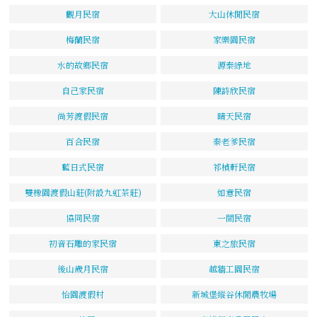
觀月民宿
大山休閒民宿
梅蘭民宿
家樂園民宿
水的故鄉民宿
源泰綠地
自己家民宿
陳詩欣民宿
尚芳渡假民宿
晴天民宿
百合民宿
秦老爹民宿
藍日式民宿
祁楨軒民宿
雙橡園渡假山莊(附設九虹茶莊)
如意民宿
協同民宿
一間民宿
初音石雕的家民宿
東之旅民宿
後山歲月民宿
越牆工園民宿
怡園渡假村
新城堡縱谷休閒農牧場