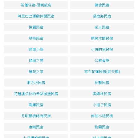
花蓮住宿-溫暖旅店
韓舍民宿
阿里巴巴運動休閒民宿
星宿海民宿
悅園民宿
采玉民宿
翠峰民宿
原味空間民宿
綠窗小築
小斑的家民宿
傾城之戀
公教會館
蓮苑之家
家在花蓮民宿(雲天樓)
湘之坊民宿
柏雅民宿
花蓮潘朵拉的希望城堡民宿
美樂地民宿
陶庫民宿
小瓶子民宿
月明風清時尚民宿
停泊小棧民宿
康樂民宿
紫園民宿
七星潭渡假民宿
砂卡礑民宿