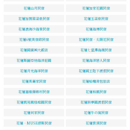
花蓮山月民宿
花蓮加家花園民宿
花蓮加賀屋溫泉民宿
花蓮玉溫泉民宿
花蓮浪淘沙海景民宿
花蓮海傳民宿
花蓮6號美宿館民宿
花蓮民宿‧太陽花民宿
花蓮國廣興大飯店
花蓮七星潭海灣民宿
花蓮斯圖亞特海洋莊園
花蓮海洋戀人民宿
花蓮月光海洋民宿
花蓮國王陛下渡假民宿
花蓮美麗家民宿
花蓮哈囉背包旅店
花蓮塞維爾鄉村民宿
花蓮和風民宿
花蓮凱苑風格庭園民宿
花蓮耕夢園渡假民宿
花蓮何家民宿
花蓮牛の窩民宿
花蓮‧MUSE繆斯民宿
花蓮雲頂民宿