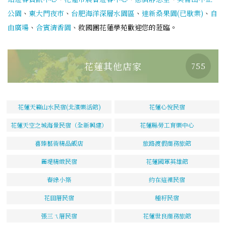
公園
、
東大門夜市
、
台肥海洋深層水園區
、
達新桑果園(已歇業)
、
自
由廣場
、
合賓清香園
、救國團花蓮學苑歡迎您的蒞臨。
花蓮其他店家
755
花蓮天籟山水民宿(北濱樂活館)
花蓮心悅民宿
花蓮天空之城海景民宿（全新興建）
花蓮縣勞工育樂中心
喜臻藝術精品飯店
旅路渡假商務旅館
麗堤精緻民宿
花蓮國軍英雄館
春綠小築
約在這裡民宿
花田厝民宿
種籽民宿
張三ㄟ厝民宿
花蓮世良商務旅館