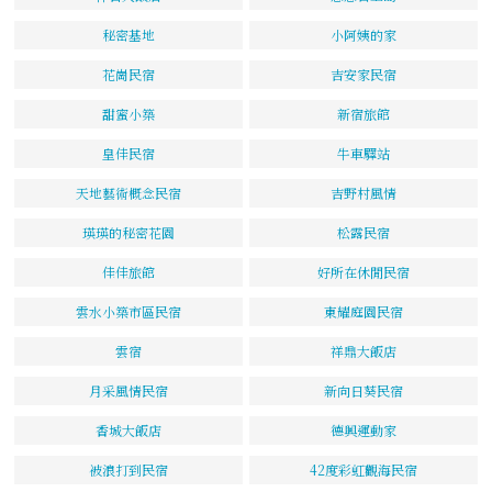
秘密基地
小阿姨的家
花崗民宿
吉安家民宿
甜蜜小築
新宿旅館
皇佳民宿
牛車驛站
天地藝術概念民宿
吉野村風情
瑛瑛的秘密花園
松露民宿
佳佳旅館
好所在休閒民宿
雲水小築市區民宿
東耀庭園民宿
雲宿
祥鼎大飯店
月采風情民宿
新向日葵民宿
香城大飯店
德興運動家
被浪打到民宿
42度彩虹觀海民宿