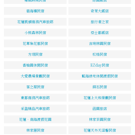
碧海樓民宿
奇萊大飯店
花蓮凱頓商務汽車旅館
旅行者之家
小熊森林民宿
亞士都飯店
花草集花藝民宿
吉琍林園民宿
方翊民宿
松格民宿
香柚園休閒民宿
EZday民宿
大愛農場景觀民宿
藍海綠地休閒渡假民宿
客之屋民宿
鏷石民宿
東都商務汽車旅館
花蓮上大和景觀民宿
采盈精品汽車旅館
函園旅店
花蓮‧南海渡假花園
林家茶園民宿
林家厝民宿
花蓮天外天溫馨民宿