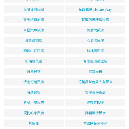
薇閣優質民宿
花語風情 Home Stay
東榮汽車旅館
花簷巧隅精緻民宿
富堡汽車旅館
美侖大飯店
那魯灣旅店
水名漾民宿
國興山莊民宿
翰林居民宿
松蒲居民宿
春之風溫泉旅店
紐奧民宿
家園民宿
情定花蓮民宿
花蓮晶藍色美人魚民宿
海濱民宿
安樺商務飯店
五號小築民宿
遊歷家B&B
優比的家民宿
洄瀾風情民宿
紫藤閣
救國團花蓮學苑