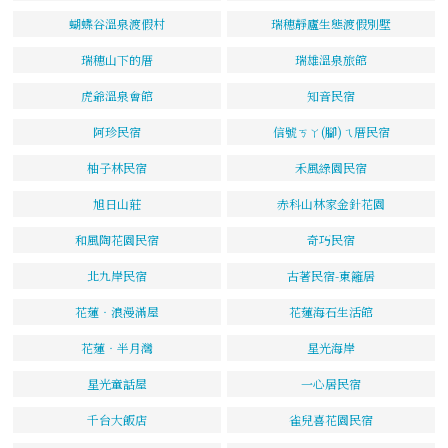
蝴蝶谷溫泉渡假村
瑞穗靜廬生態渡假別墅
瑞穗山下的厝
瑞雄溫泉旅館
虎爺溫泉會館
知音民宿
阿珍民宿
信號ㄎㄚ(腳)ㄟ厝民宿
柚子林民宿
禾風綠園民宿
旭日山莊
赤科山林家金針花園
和風陶花園民宿
奇巧民宿
北九岸民宿
古著民宿-東籬居
花蓮‧浪漫滿屋
花蓮海石生活館
花蓮‧半月灣
星光海岸
星光童話屋
一心居民宿
千台大飯店
雀兒喜花園民宿