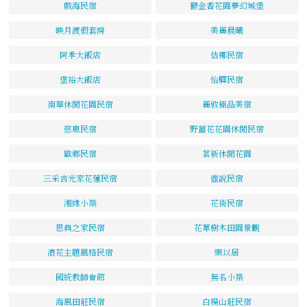
戲海民宿
鬱金香花園夢幻城堡
映月渡假套房
美麗晨曦
阿季大飯店
佶椰民宿
堡裕大飯店
怡驛民宿
南華休閒花園民宿
麗敦極品美宿
慈惠民宿
野薑花花園休閒民宿
歐鄉民宿
茗新休閒花園
三采吉光家花蓮民宿
壺說民宿
湘緣小築
花術民宿
恩典之家民宿
花草樹木田園景觀
浪花主題風格民宿
樂以居
國統教師會館
無名小築
海風田莊民宿
白楊山莊民宿