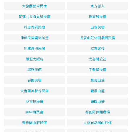
太魯閣藝術民宿
東方戀人
花蓮七星潭夏屋民宿
樸實居民宿
靜思優質民宿
山寨民宿
佳佳民宿魔術城堡
長霖山莊休閒農園民宿
翔廬渡假民宿
立霧客棧
鳳冠大飯店
太魯閣旅社
海燕旅館
宇馨藝民宿
谷園民宿
凱鑫山莊
太魯閣神秘谷民宿
觀雲山莊
沙古拉民宿
麗園山莊
綠中海民宿
櫻田野休閒農場
雙橡園山莊民宿
立德布洛灣山月邨