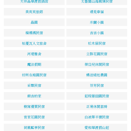
天祥晶華渡假酒店
太魯閣山海風情民宿
美爽爽旅館
遇見幸福
晶園
米蘭小鎮
楊媽媽民宿
吉吉小鎮
柏夏瓦人文旅舍
松木居民宿
河堤雅舍
立群花園民宿
魔法假期
葆岱兒休閒民宿
好所在庭園民宿
蝶泊遠近農園
采豐民宿
芬芳民宿
麻吉的家
莊稼厝田園民宿
樹窩優質民宿
正易休閒套房
官家花園民宿
白被單平價民宿
荷風藍亭民宿
愛和華渡假山莊