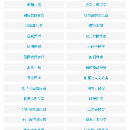
米蘭小鎮
金都大郡民宿
國統教師會館
雅爾富的家民宿
貓頭鷹的家
魔法假期
壺說民宿
歐式庭園民宿
拾穗田園
水鈴子民宿
函園渡假會館
河堤雅舍
湘緣小築
麗敦極品美宿
吾家民宿
柏夏瓦人文旅舍
知卡宣田園民宿
別有天民宿
花草木樹民宿
呼吸民宿
好所在庭園民宿
山之谷民宿
金山角田園民宿
恩典之家民宿
蝶泊遠近農園
莊家堡田園民宿