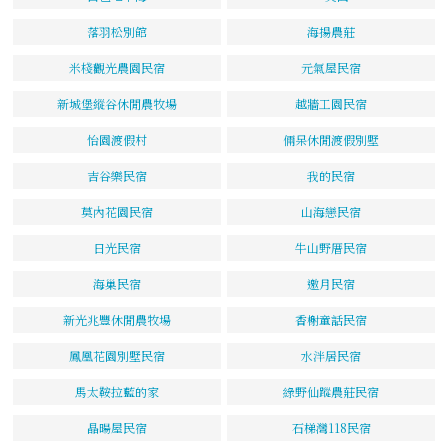
落羽松別館
海揚農莊
米棧觀光農園民宿
元氣屋民宿
新城堡縱谷休閒農牧場
越牆工園民宿
怡園渡假村
倆呆休閒渡假別墅
吉谷樂民宿
我的民宿
莫內花園民宿
山海戀民宿
日光民宿
牛山野厝民宿
海巢民宿
邀月民宿
新光兆豐休閒農牧場
香榭童話民宿
鳳凰花園別墅民宿
水泮居民宿
馬太鞍拉藍的家
綠野仙蹤農莊民宿
晶暘屋民宿
石梯灣118民宿