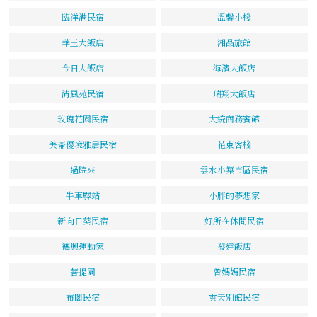
臨洋港民宿
溫馨小棧
華王大飯店
湘品旅館
今日大飯店
海濱大飯店
清風苑民宿
瑞翔大飯店
玫瑰花園民宿
大統商務賓館
美崙優境雅居民宿
花東客棧
過院來
雲水小築市區民宿
牛車驛站
小胖的夢想家
新向日葵民宿
好所在休閒民宿
德興運動家
發達飯店
菩提園
曾媽媽民宿
布閣民宿
雲天別館民宿