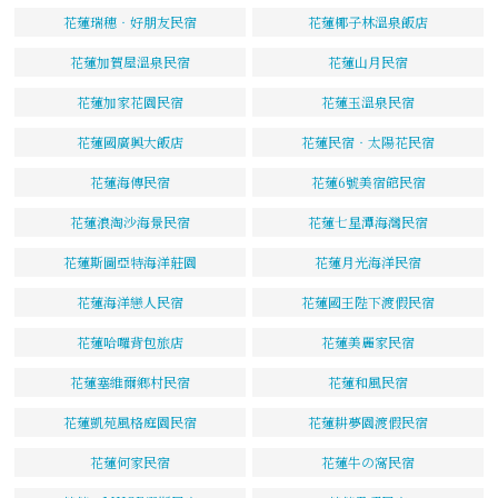
花蓮瑞穗‧好朋友民宿
花蓮椰子林溫泉飯店
花蓮加賀屋溫泉民宿
花蓮山月民宿
花蓮加家花園民宿
花蓮玉溫泉民宿
花蓮國廣興大飯店
花蓮民宿‧太陽花民宿
花蓮海傳民宿
花蓮6號美宿館民宿
花蓮浪淘沙海景民宿
花蓮七星潭海灣民宿
花蓮斯圖亞特海洋莊園
花蓮月光海洋民宿
花蓮海洋戀人民宿
花蓮國王陛下渡假民宿
花蓮哈囉背包旅店
花蓮美麗家民宿
花蓮塞維爾鄉村民宿
花蓮和風民宿
花蓮凱苑風格庭園民宿
花蓮耕夢園渡假民宿
花蓮何家民宿
花蓮牛の窩民宿