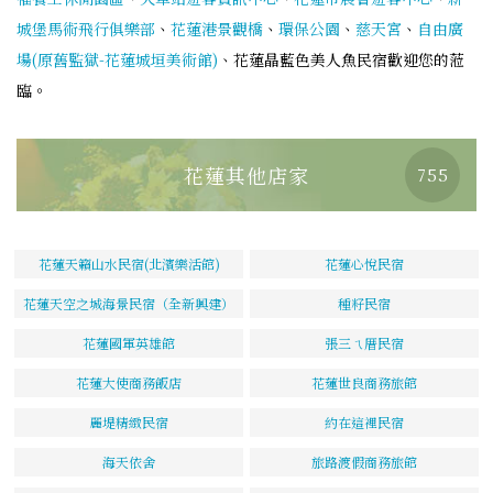
城堡馬術飛行俱樂部
、
花蓮港景觀橋
、
環保公園
、
慈天宮
、
自由廣
場(原舊監獄-花蓮城垣美術館)
、花蓮晶藍色美人魚民宿歡迎您的蒞
臨。
花蓮其他店家
755
花蓮天籟山水民宿(北濱樂活館)
花蓮心悅民宿
花蓮天空之城海景民宿（全新興建）
種籽民宿
花蓮國軍英雄館
張三ㄟ厝民宿
花蓮大使商務飯店
花蓮世良商務旅館
麗堤精緻民宿
約在這裡民宿
海天依舍
旅路渡假商務旅館