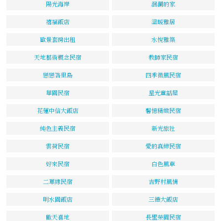
陽光海岸
洄瀾的家
禧福飯店
溫暖雅居
歐景套房出租
水悅雅築
天地藝術概念民宿
教師家民宿
戀戀峇里島
四季微風民宿
華園民宿
星光童話屋
花蓮中信大飯店
馨憶精緻民宿
純色主義民宿
新光旅社
雲荷民宿
愛的真締民宿
好來民宿
白色風車
二草緣民宿
吉野村風情
明水園飯店
三德大飯店
歡天喜地
長聖榮園民宿