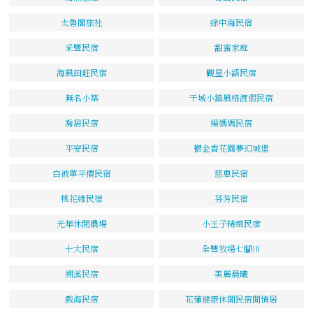
太魯閣旅社
綠中海民宿
采豐民宿
甜蜜家庭
海風田莊民宿
觀星小語民宿
無名小築
干城小鎮風格渡假民宿
喬居民宿
楊媽媽民宿
平安民宿
鬱金香花園夢幻城堡
白被單平價民宿
慈惠民宿
桃花緣民宿
芬芳民宿
光華休閒農場
小王子精緻民宿
十大民宿
全豐牧場七腳川
溯溪民宿
美麗晨曦
戲海民宿
花蓮健康休閒民宿閒情居