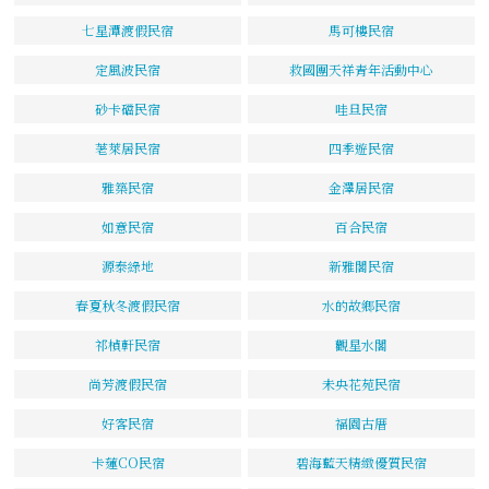
七星潭渡假民宿
馬可樓民宿
定風波民宿
救國團天祥青年活動中心
砂卡礑民宿
哇旦民宿
荖萊居民宿
四季遊民宿
雅築民宿
金澤居民宿
如意民宿
百合民宿
源泰綠地
新雅閣民宿
春夏秋冬渡假民宿
水的故鄉民宿
祁楨軒民宿
觀星水閣
尚芳渡假民宿
未央花苑民宿
好客民宿
福園古厝
卡蓮CO民宿
碧海藍天精緻優質民宿