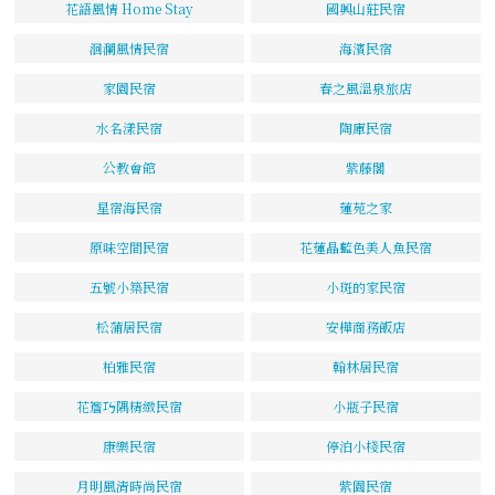
花語風情 Home Stay
國興山莊民宿
洄瀾風情民宿
海濱民宿
家園民宿
春之風溫泉旅店
水名漾民宿
陶庫民宿
公教會館
紫藤閣
星宿海民宿
蓮苑之家
原味空間民宿
花蓮晶藍色美人魚民宿
五號小築民宿
小斑的家民宿
松蒲居民宿
安樺商務飯店
柏雅民宿
翰林居民宿
花簷巧隅精緻民宿
小瓶子民宿
康樂民宿
停泊小棧民宿
月明風清時尚民宿
紫園民宿