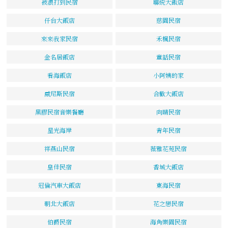
被浪打到民宿
聯統大飯店
仟台大飯店
慈園民宿
來來我家民宿
禾楓民宿
金名居飯店
童話民宿
看海飯店
小阿姨的家
威尼斯民宿
合歡大飯店
黑膠民宿音樂餐廳
向晴民宿
星光海岸
青年民宿
祥燕山民宿
薇雅花苑民宿
皇佳民宿
香城大飯店
冠倫汽車大飯店
東海民宿
朝北大飯店
花之戀民宿
伯爵民宿
海角樂園民宿