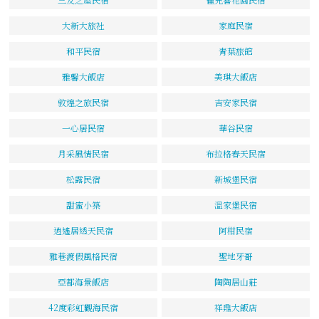
大新大旅社
家庭民宿
和平民宿
青葉旅館
雅馨大飯店
美琪大飯店
敦煌之旅民宿
吉安家民宿
一心居民宿
華谷民宿
月采風情民宿
布拉格春天民宿
松露民宿
新城堡民宿
甜蜜小築
溫家堡民宿
逍遙居透天民宿
阿柑民宿
雅巷渡假風格民宿
聖地牙哥
亞都海景飯店
陶陶居山莊
42度彩虹觀海民宿
祥鼎大飯店