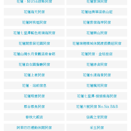
花蓮‧MUSE繆斯民宿
花蓮雲頂民宿
花蓮海天民宿
花蓮紐澳華溫泉山莊
花蓮阿桃姐民宿
花蓮雲宿海岸民宿
花蓮七星潭藍色玻璃海民宿
花蓮樂山民宿
花蓮閒雲居花園民宿
花蓮瑞穗檳城休閒渡假農莊民宿
花蓮山灣水月景觀溫泉會館
花蓮民宿．金桔旅店
花蓮自在園餐廳民宿
花蓮綠舍民宿
花蓮上豪民宿
花蓮水漾海景民宿
花蓮‧站前宿息
花蓮楓茂民宿
花蓮翔意民宿
花蓮七星潭-惦惦看海民宿
慕谷慕魚民宿
花蓮六號民宿 No.Six B&B
春秋大飯店
信義之家民宿
阿里巴巴運動休閒民宿
采玉民宿