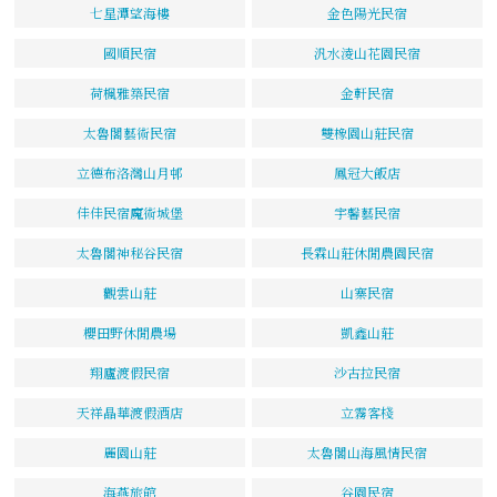
七星潭望海樓
金色陽光民宿
國順民宿
汎水淩山花園民宿
荷楓雅築民宿
金軒民宿
太魯閣藝術民宿
雙橡園山莊民宿
立德布洛灣山月邨
鳳冠大飯店
佳佳民宿魔術城堡
宇馨藝民宿
太魯閣神秘谷民宿
長霖山莊休閒農園民宿
觀雲山莊
山寨民宿
櫻田野休閒農場
凱鑫山莊
翔廬渡假民宿
沙古拉民宿
天祥晶華渡假酒店
立霧客棧
麗園山莊
太魯閣山海風情民宿
海燕旅館
谷園民宿