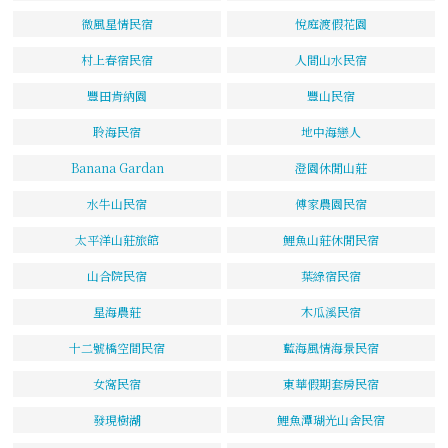
微風星情民宿
悅庭渡假花園
村上春宿民宿
人間山水民宿
豐田肯納園
豐山民宿
聆海民宿
地中海戀人
Banana Gardan
澄園休閒山莊
水牛山民宿
傅家農園民宿
太平洋山莊旅館
鯉魚山莊休閒民宿
山合院民宿
葉綠宿民宿
星海農莊
木瓜溪民宿
十二號橋空間民宿
藍海風情海景民宿
女窩民宿
東華假期套房民宿
發現樹湖
鯉魚潭瑚光山舍民宿