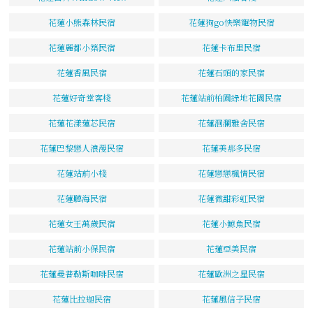
花蓮小熊森林民宿
花蓮狗go快樂寵物民宿
花蓮麗都小築民宿
花蓮卡布里民宿
花蓮香風民宿
花蓮石頭的家民宿
花蓮好奇堂客棧
花蓮站前柏園綠地花園民宿
花蓮花漾蓮芯民宿
花蓮洄瀾雅舍民宿
花蓮巴黎戀人浪漫民宿
花蓮美那多民宿
花蓮站前小棧
花蓮戀戀楓情民宿
花蓮聽海民宿
花蓮微甜彩虹民宿
花蓮女王萬歲民宿
花蓮小鯨魚民宿
花蓮站前小保民宿
花蓮亞美民宿
花蓮曼普勒斯咖啡民宿
花蓮歐洲之星民宿
花蓮比拉迦民宿
花蓮風信子民宿