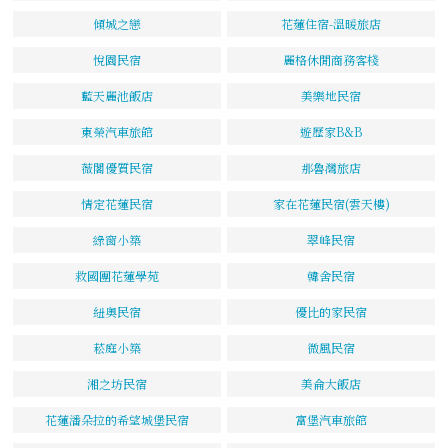
傾城之戀
花蓮住宿-溫暖旅店
悅園民宿
麗格休閒商務客棧
藍天麗池飯店
美樂地民宿
東榮汽車旅館
遊歷家B&B
薇閣優質民宿
那魯灣旅店
情定花蓮民宿
家在花蓮民宿(雲天樓)
綠窗小築
翠峰民宿
救國團花蓮學苑
韓舍民宿
紐奧民宿
優比的家民宿
菘庭小築
微風民宿
湘之坊民宿
美侖大飯店
花蓮潘朵拉的希望城堡民宿
富堡汽車旅館