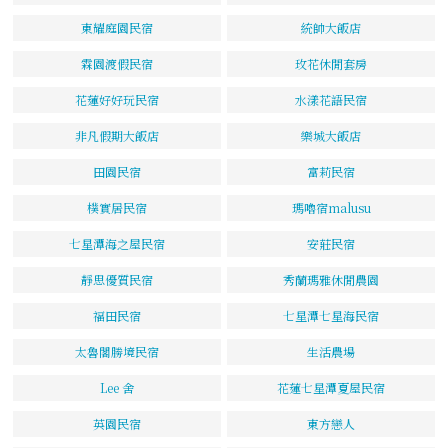
東耀庭園民宿
統帥大飯店
霖園渡假民宿
玫花休閒套房
花蓮好好玩民宿
水漾花語民宿
非凡假期大飯店
樂城大飯店
田園民宿
富莉民宿
樸實居民宿
瑪嚕宿malusu
七星潭海之屋民宿
安莊民宿
靜思優質民宿
秀蘭瑪雅休閒農園
福田民宿
七星潭七星海民宿
太魯閣勝境民宿
生活農場
Lee 舍
花蓮七星潭夏屋民宿
英園民宿
東方戀人