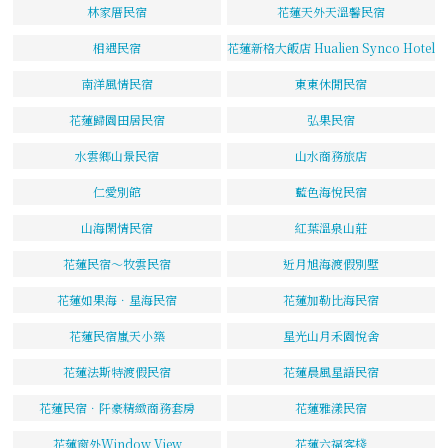
林家厝民宿
花蓮天外天溫馨民宿
相遇民宿
花蓮新格大飯店 Hualien Synco Hotel
南洋風情民宿
東東休閒民宿
花蓮歸園田居民宿
弘果民宿
水雲鄉山景民宿
山水商務旅店
仁愛別館
藍色海悅民宿
山海閑情民宿
紅葉溫泉山莊
花蓮民宿～牧雲民宿
近月旭海渡假別墅
花蓮如果海．星海民宿
花蓮加勒比海民宿
花蓮民宿嵐天小築
星光山月禾園悅舍
花蓮法斯特渡假民宿
花蓮晨風星語民宿
花蓮民宿．阡豪精緻商務套房
花蓮雅漾民宿
花蓮窗外Window View
花蓮六福客棧