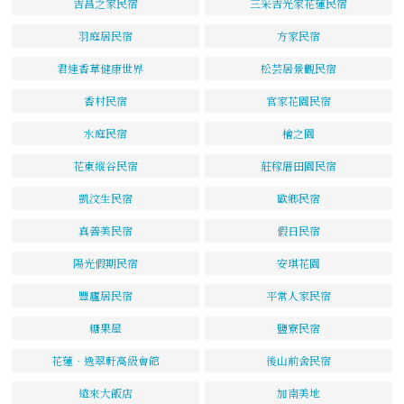
吉昌之家民宿
三采吉光家花蓮民宿
羽庭居民宿
方家民宿
君達香草健康世界
松芸居景觀民宿
香村民宿
官家花園民宿
水庭民宿
檜之園
花東縱谷民宿
莊稼厝田園民宿
凱汶生民宿
歐鄉民宿
真善美民宿
假日民宿
陽光假期民宿
安琪花園
豐廬居民宿
平常人家民宿
糖果屋
鹽寮民宿
花蓮‧逸翠軒高級會館
後山前舍民宿
遠來大飯店
加南美地