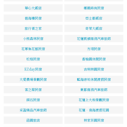
華心大飯店
椰風時尚民宿
碧海樓民宿
亞士都飯店
旅行者之家
奇萊大飯店
小熊森林民宿
花蓮凱頓商務汽車旅館
花草集花藝民宿
方翊民宿
松格民宿
香柚園休閒民宿
EZday民宿
吉琍林園民宿
大愛農場景觀民宿
藍海綠地休閒渡假民宿
客之屋民宿
東都商務汽車旅館
鏷石民宿
花蓮上大和景觀民宿
采盈精品汽車旅館
花蓮‧南海渡假花園
函園旅店
林家茶園民宿