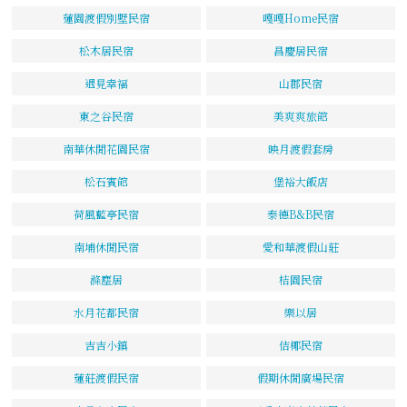
蓮園渡假別墅民宿
嘎嘎Home民宿
松木居民宿
昌慶居民宿
遇見幸福
山郡民宿
東之谷民宿
美爽爽旅館
南華休閒花園民宿
映月渡假套房
松石賓館
堡裕大飯店
荷風藍亭民宿
泰德B&B民宿
南埔休閒民宿
愛和華渡假山莊
滌塵居
桔園民宿
水月花都民宿
樂以居
吉吉小鎮
佶椰民宿
蓮莊渡假民宿
假期休閒廣場民宿