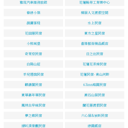
雅筑汽車商務旅館
花蓮縣勞工育樂中心
春綠小築
桐居人文渡假空間
洄瀾客棧
水上民宿
花田厝民宿
東方之星民宿
小熊城堡
喜臻藝術精品飯店
奇萊亞民宿
日之出民宿
白陽山莊
花蓮花弄房民宿
羊兒煙囪民宿
花蓮民宿- 青山河畔
聽濤閣民宿
63inn庭園民宿
東華嘉年華民宿
漱石山居民宿
鳳林古早味民宿
蘭花厝渡假民宿
夢之鄉民宿
六心居&宸昕民宿
掃叭頂景觀民宿
綠園飯店