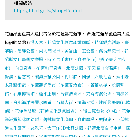
相關網站
https://hl.okgo.tw/shop/46.html
花蓮晶藍色美人魚民宿位於花蓮縣花蓮市， 鄰近花蓮晶藍色美人魚
民宿的景點有
港天宮
、
花蓮文化創意產業園區
、
花蓮觀光酒廠
、
菁
華橋、溪畔公園
、
東大門夜市
、
美崙山中正公園
、
慈濟靜思堂
、
花
蓮縣文化局藝文廣場
、
時光二手書店
、
自強夜市(已遷至東大門夜
市)
、
向日廣場
、
花蓮和平廣場
、
北濱公園
、
聖天宮（帝君廟）
、
美
崙溪
、
福慈宮
、
濱海扶輪公園
、
將軍府
、
國強十六股社區
、
蔡平陽
木雕藝術館
、
花蓮觀光漁市（花蓮區漁會）
、
菁華林苑
、
松園別
館
、
石雕博物館
、
延平王廟
、
合賓清香園
、
美崙海濱公園
、
南濱公
園
、
台肥海洋深層水園區
、
石藝大街
、
濱海大道
、
達新桑果園(已歇
業)
、
花蓮舊酒廠（花蓮文化創意園區）
、
後山電台藝文中心
、
花蓮
漁港賞鯨休閒碼頭
、
舊鐵道文化商圈
、
自由廣場
、
城隍廟
、
花蓮鐵
道文化園區
、
忠烈祠
、
太平洋3D地景公園
、
花蓮北濱自行車道
、
國
褔養生休閒園區
、
火車站遊客資訊中心
、
花蓮市農會遊客中心
、
新