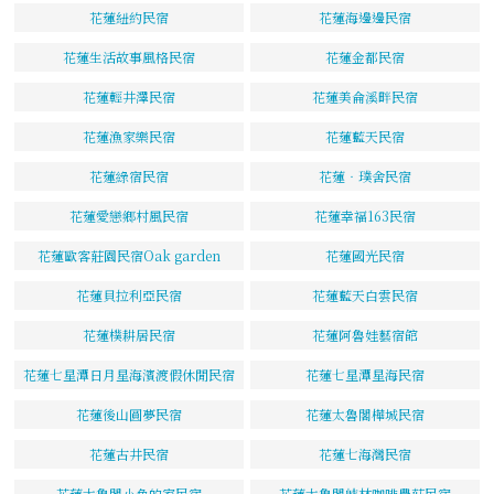
花蓮紐約民宿
花蓮海邊邊民宿
花蓮生活故事風格民宿
花蓮金都民宿
花蓮輕井澤民宿
花蓮美侖溪畔民宿
花蓮漁家樂民宿
花蓮藍天民宿
花蓮綠宿民宿
花蓮‧璞舍民宿
花蓮愛戀鄉村風民宿
花蓮幸福163民宿
花蓮歐客莊園民宿Oak garden
花蓮國光民宿
花蓮貝拉利亞民宿
花蓮藍天白雲民宿
花蓮樸耕居民宿
花蓮阿魯娃藝宿館
花蓮七星潭日月星海濱渡假休閒民宿
花蓮七星潭星海民宿
花蓮後山圓夢民宿
花蓮太魯閣樺城民宿
花蓮古井民宿
花蓮七海灣民宿
花蓮太魯閣小魚的家民宿
花蓮太魯閣峽林咖啡農莊民宿