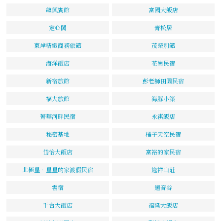
龍興賓館
富國大飯店
定心閣
青松居
東岸精緻商務旅館
茂榮別館
海洋飯店
花崗民宿
新宿旅館
彭老師田園民宿
福大旅館
海豚小築
菁華河畔民宿
永祺飯店
秘密基地
橘子天空民宿
岱怡大飯店
富裕的家民宿
北極星．星星的家渡假民宿
逸祥山莊
雲宿
迴音谷
千台大飯店
福隆大飯店