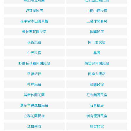
好萊屋民宿
白楊山莊民宿
花草樹木田園景觀
正易休閒套房
曼特寧花園民宿
怡驛民宿
花術民宿
阿土伯民宿
仁光民宿
晶園
野薑花花園休閒民宿
葆岱兒休閒民宿
幸福紀行
阿季大飯店
桂林民宿
築園民宿
茗新休閒花園
花欣蘭園民宿
浪花主題風格民宿
海景福居
立群花園民宿
樹窩優質民宿
瑪格莉特
麻吉的家