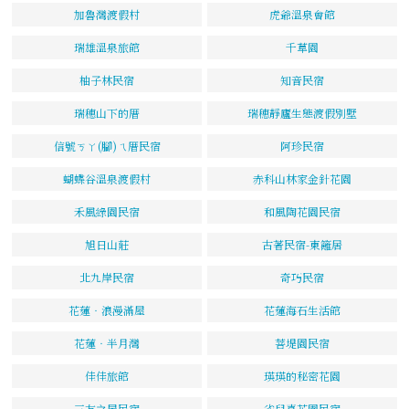
加魯灣渡假村
虎爺溫泉會館
瑞雄溫泉旅館
千草園
柚子林民宿
知音民宿
瑞穗山下的厝
瑞穗靜廬生態渡假別墅
信號ㄎㄚ(腳)ㄟ厝民宿
阿珍民宿
蝴蝶谷溫泉渡假村
赤科山林家金針花園
禾風綠園民宿
和風陶花園民宿
旭日山莊
古著民宿-東籬居
北九岸民宿
奇巧民宿
花蓮‧浪漫滿屋
花蓮海石生活館
花蓮‧半月灣
菩堤園民宿
佳佳旅館
瑛瑛的秘密花園
三友之屋民宿
雀兒喜花園民宿