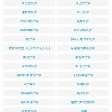
東之旅民宿
自己家民宿
陳詩欣民宿
晴天民宿
大山休閒民宿
優齋民宿
山緹庭園民宿
東里客棧民宿
一間民宿
初音石雕的家民宿
雙橡園渡假山莊(附設九虹茶莊)
花蓮南濱觀海套房
觀月民宿
秦老爹民宿
家樂園民宿
藍日式民宿
海洋四季優質民宿
日先照農莊民宿
全民客棧
梅蘭民宿
青山河畔民宿
協同民宿
後山歲月民宿
理想大地渡假飯店
白色地中海
一笑園