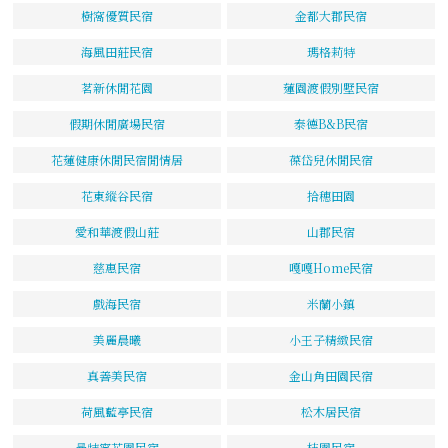
樹窩優質民宿
金都大郡民宿
海風田莊民宿
瑪格莉特
茗新休閒花園
蓮園渡假別墅民宿
假期休閒廣場民宿
泰德B&B民宿
花蓮健康休閒民宿閒情居
葆岱兒休閒民宿
花東縱谷民宿
拾穗田園
愛和華渡假山莊
山郡民宿
慈惠民宿
嘎嘎Home民宿
戲海民宿
米蘭小鎮
美麗晨曦
小王子精緻民宿
真善美民宿
金山角田園民宿
荷風藍亭民宿
松木居民宿
曼特寧花園民宿
桔園民宿