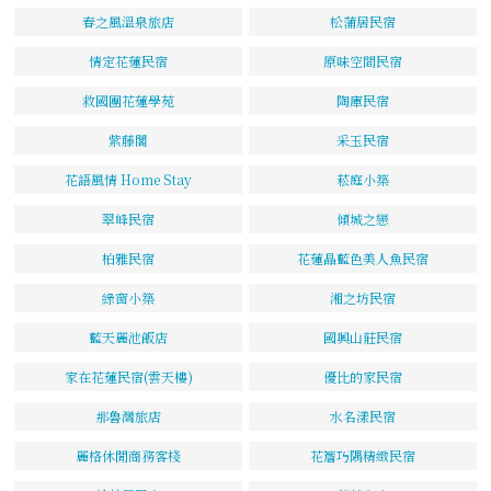
春之風溫泉旅店
松蒲居民宿
情定花蓮民宿
原味空間民宿
救國團花蓮學苑
陶庫民宿
紫藤閣
采玉民宿
花語風情 Home Stay
菘庭小築
翠峰民宿
傾城之戀
柏雅民宿
花蓮晶藍色美人魚民宿
綠窗小築
湘之坊民宿
藍天麗池飯店
國興山莊民宿
家在花蓮民宿(雲天樓)
優比的家民宿
那魯灣旅店
水名漾民宿
麗格休閒商務客棧
花簷巧隅精緻民宿