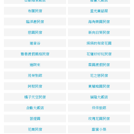
布閣民宿
星光童話屋
臨洋港民宿
海角樂園民宿
慈園民宿
新向日葵民宿
迴音谷
瑛瑛的秘密花園
雅巷渡假風格民宿
花蓮好好玩民宿
過院來
霖園渡假民宿
茂榮別館
花之戀民宿
阿柑民宿
東耀庭園民宿
橘子天空民宿
福隆大飯店
合歡大飯店
佳佳旅館
菩提園
玫瑰花園民宿
花崗民宿
甜蜜小築