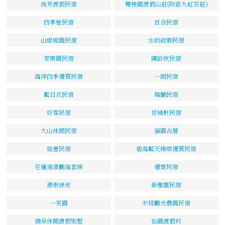
尚芳渡假民宿
雙橡園渡假山莊(附設九虹茶莊)
四季遊民宿
百合民宿
山緹庭園民宿
水的故鄉民宿
家樂園民宿
陳詩欣民宿
海洋四季優質民宿
一間民宿
藍日式民宿
梅蘭民宿
好客民宿
祁楨軒民宿
大山休閒民宿
福園古厝
如意民宿
碧海藍天精緻優質民宿
花蓮南濱觀海套房
優齋民宿
源泰綠地
新雅閣民宿
一笑園
米棧觀光農園民宿
倆呆休閒渡假別墅
怡園渡假村