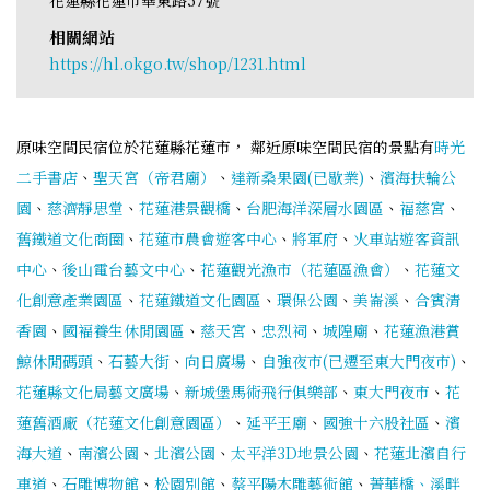
相關網站
https://hl.okgo.tw/shop/1231.html
原味空間民宿位於花蓮縣花蓮市， 鄰近原味空間民宿的景點有
時光
二手書店
、
聖天宮（帝君廟）
、
達新桑果園(已歇業)
、
濱海扶輪公
園
、
慈濟靜思堂
、
花蓮港景觀橋
、
台肥海洋深層水園區
、
福慈宮
、
舊鐵道文化商圈
、
花蓮市農會遊客中心
、
將軍府
、
火車站遊客資訊
中心
、
後山電台藝文中心
、
花蓮觀光漁市（花蓮區漁會）
、
花蓮文
化創意產業園區
、
花蓮鐵道文化園區
、
環保公園
、
美崙溪
、
合賓清
香園
、
國褔養生休閒園區
、
慈天宮
、
忠烈祠
、
城隍廟
、
花蓮漁港賞
鯨休閒碼頭
、
石藝大街
、
向日廣場
、
自強夜市(已遷至東大門夜市)
、
花蓮縣文化局藝文廣場
、
新城堡馬術飛行俱樂部
、
東大門夜市
、
花
蓮舊酒廠（花蓮文化創意園區）
、
延平王廟
、
國強十六股社區
、
濱
海大道
、
南濱公園
、
北濱公園
、
太平洋3D地景公園
、
花蓮北濱自行
車道
、
石雕博物館
、
松園別館
、
蔡平陽木雕藝術館
、
菁華橋、溪畔