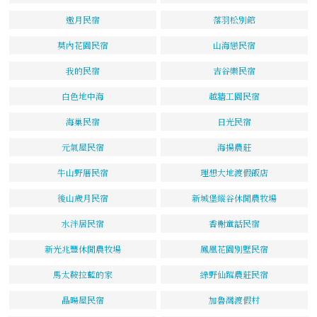
邀月民宿
落羽松別館
莫內花園民宿
山海戀民宿
我的民宿
吉谷樂民宿
白色地中海
越牆工園民宿
海巢民宿
日光民宿
元氣屋民宿
海揚農莊
牛山野厝民宿
理想大地渡假飯店
後山歲月民宿
新城堡縱谷休閒農牧場
水泮居民宿
香榭童話民宿
新光兆豐休閒農牧場
鳳凰花園別墅民宿
馬太鞍拉藍的家
綠野仙蹤農莊民宿
晶暘屋民宿
加魯灣渡假村