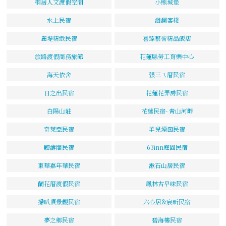
桐居人文渡假空間
小熊城堡
水上民宿
洄瀾客棧
麗堤精緻民宿
喜臻藝術精品飯店
旅路渡假商務旅館
花蓮縣勞工育樂中心
海天依舍
張三ㄟ厝民宿
日之出民宿
花蓮花弄房民宿
白陽山莊
花蓮民宿- 青山河畔
奇萊亞民宿
羊兒煙囪民宿
聽濤閣民宿
63inn庭園民宿
東華嘉年華民宿
漱石山居民宿
蘭花厝渡假民宿
鳳林古早味民宿
掃叭頂景觀民宿
六心居&宸昕民宿
夢之鄉民宿
碧海樓民宿