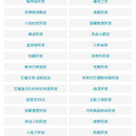
翰林居民宿
蓮苑之家
安樺商務飯店
微風民宿
小斑的家民宿
洄瀾風情民宿
韓舍民宿
美侖大飯店
星宿海民宿
公教會館
悅園民宿
美樂地民宿
東榮汽車旅館
家園民宿
花蓮住宿-溫暖旅店
阿里巴巴運動休閒民宿
花蓮潘朵拉的希望城堡民宿
海濱民宿
遊歷家B&B
五號小築民宿
薇閣優質民宿
月明風清時尚民宿
停泊小棧民宿
康樂民宿
小瓶子民宿
紫園民宿