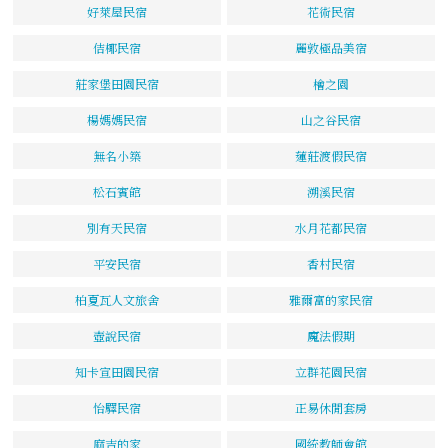
好萊屋民宿
花術民宿
佶椰民宿
麗敦極品美宿
莊家堡田園民宿
檜之園
楊媽媽民宿
山之谷民宿
無名小築
蓮莊渡假民宿
松石賓館
溯溪民宿
別有天民宿
水月花都民宿
平安民宿
香村民宿
柏夏瓦人文旅舍
雅爾富的家民宿
壺說民宿
魔法假期
知卡宣田園民宿
立群花園民宿
怡驛民宿
正易休閒套房
麻吉的家
國統教師會館