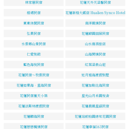
林家厝民宿
花蓮天外天溫馨民宿
相遇民宿
花蓮新格大飯店 Hualien Synco Hotel
東東休閒民宿
南洋風情民宿
弘果民宿
花蓮歸園田居民宿
水雲鄉山景民宿
山水商務旅店
仁愛別館
山海閑情民宿
藍色海悅民宿
紅葉溫泉山莊
花蓮民宿～牧雲民宿
近月旭海渡假別墅
花蓮如果海．星海民宿
花蓮加勒比海民宿
花蓮民宿嵐天小築
星光山月禾園悅舍
花蓮法斯特渡假民宿
花蓮晨風星語民宿
花蓮聽海民宿
花蓮站前柏園綠地花園民宿
花蓮戀戀楓情民宿
花蓮幸福163民宿