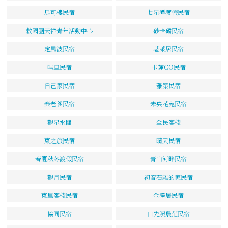
馬可樓民宿
七星潭渡假民宿
救國團天祥青年活動中心
砂卡礑民宿
定風波民宿
荖萊居民宿
哇旦民宿
卡蓮CO民宿
自己家民宿
雅築民宿
秦老爹民宿
未央花苑民宿
觀星水閣
全民客棧
東之旅民宿
晴天民宿
春夏秋冬渡假民宿
青山河畔民宿
觀月民宿
初音石雕的家民宿
東里客棧民宿
金澤居民宿
協同民宿
日先照農莊民宿