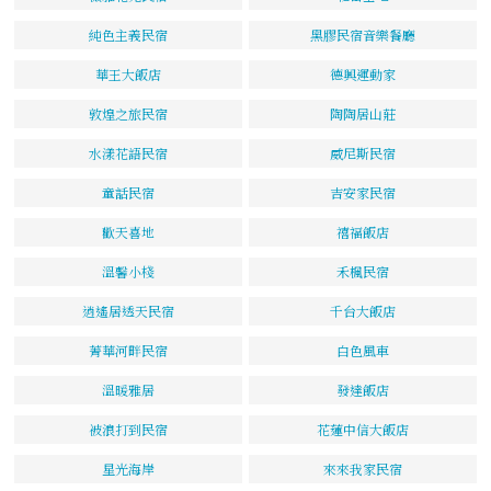
純色主義民宿
黑膠民宿音樂餐廳
華王大飯店
德興運動家
敦煌之旅民宿
陶陶居山莊
水漾花語民宿
威尼斯民宿
童話民宿
吉安家民宿
歡天喜地
禧福飯店
溫馨小棧
禾楓民宿
逍遙居透天民宿
千台大飯店
菁華河畔民宿
白色風車
溫暖雅居
發達飯店
被浪打到民宿
花蓮中信大飯店
星光海岸
來來我家民宿