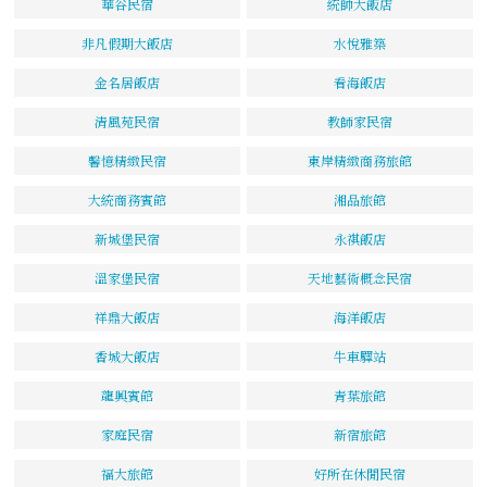
華谷民宿
統帥大飯店
非凡假期大飯店
水悅雅築
金名居飯店
看海飯店
清風苑民宿
教師家民宿
馨憶精緻民宿
東岸精緻商務旅館
大統商務賓館
湘品旅館
新城堡民宿
永祺飯店
溫家堡民宿
天地藝術概念民宿
祥鼎大飯店
海洋飯店
香城大飯店
牛車驛站
龍興賓館
青葉旅館
家庭民宿
新宿旅館
福大旅館
好所在休閒民宿