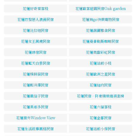
花蓮好奇堂客棧
花蓮歐客莊園民宿Oak garden
花蓮巴黎戀人浪漫民宿
花蓮狗go快樂寵物民宿
花蓮比拉迦民宿
花蓮洄瀾雅舍民宿
花蓮女王萬歲民宿
花蓮曼普勒斯咖啡民宿
花蓮綠宿民宿
花蓮微甜彩虹民宿
花蓮藍天白雲民宿
花蓮站前小棧
花蓮樸耕居民宿
花蓮歐洲之星民宿
花蓮輕井澤民宿
花蓮紐約民宿
花蓮風信子民宿
花蓮民宿．阡豪精緻商務套房
花蓮美那多民宿
花蓮六福客棧
花蓮窗外Window View
花蓮金都民宿
花蓮生活故事風格民宿
花蓮站前小保民宿