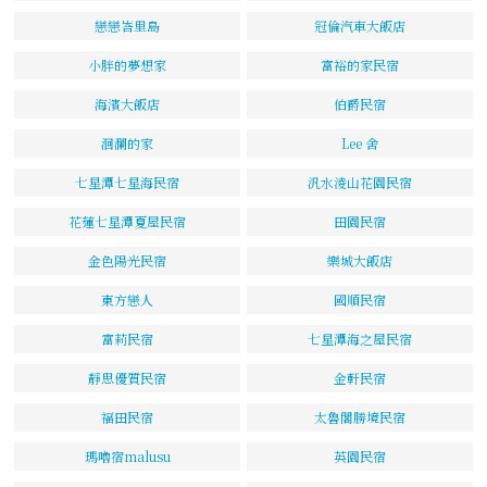
戀戀峇里島
冠倫汽車大飯店
小胖的夢想家
富裕的家民宿
海濱大飯店
伯爵民宿
洄瀾的家
Lee 舍
七星潭七星海民宿
汎水淩山花園民宿
花蓮七星潭夏屋民宿
田園民宿
金色陽光民宿
樂城大飯店
東方戀人
國順民宿
富莉民宿
七星潭海之屋民宿
靜思優質民宿
金軒民宿
福田民宿
太魯閣勝境民宿
瑪嚕宿malusu
英園民宿