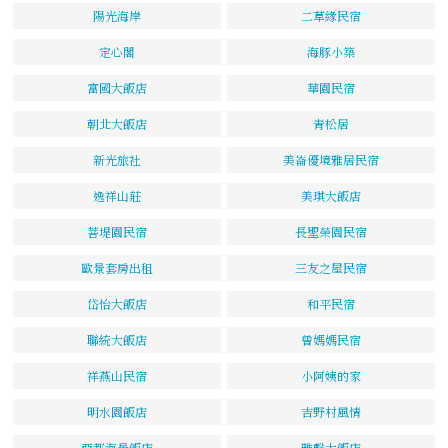
陽光海岸
二草緣民宿
定心閣
海豚小築
富國大飯店
華園民宿
朝北大飯店
青松居
新光旅社
美崙優境雅居民宿
逸祥山莊
美琪大飯店
菩堤園民宿
長聖榮園民宿
歐景套房出租
三友之屋民宿
岱怡大飯店
和平民宿
聯統大飯店
曾媽媽民宿
祥燕山民宿
小阿姨的家
明水園飯店
吉野村風情
亞都海景飯店
雅馨大飯店