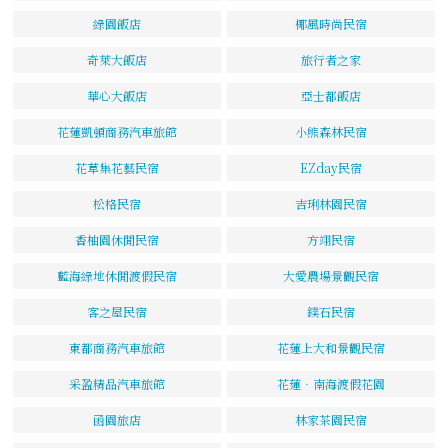
綠園飯店
椰風時尚民宿
奇萊大飯店
旅行者之家
華心大飯店
亞士都飯店
花蓮凱頓商務汽車旅館
小熊森林民宿
花草集花藝民宿
EZday民宿
松格民宿
吉琍林園民宿
香柚園休閒民宿
方翊民宿
藍海綠地休閒渡假民宿
大愛農場景觀民宿
客之屋民宿
鏷石民宿
東都商務汽車旅館
花蓮上大和景觀民宿
采盈精品汽車旅館
花蓮‧南海渡假花園
函園旅店
林家茶園民宿