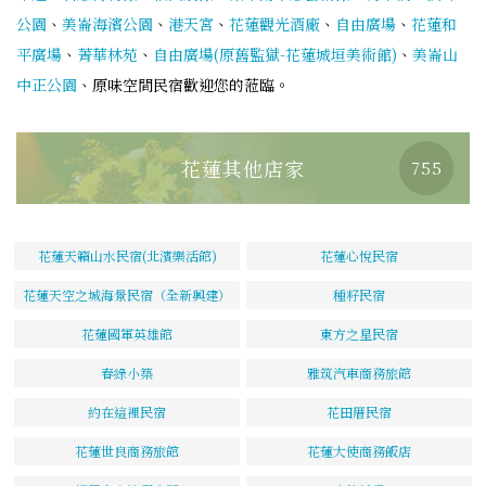
公園
、
美崙海濱公園
、
港天宮
、
花蓮觀光酒廠
、
自由廣場
、
花蓮和
平廣場
、
菁華林苑
、
自由廣場(原舊監獄-花蓮城垣美術館)
、
美崙山
中正公園
、原味空間民宿歡迎您的蒞臨。
花蓮其他店家
755
花蓮天籟山水民宿(北濱樂活館)
花蓮心悅民宿
花蓮天空之城海景民宿（全新興建）
種籽民宿
花蓮國軍英雄館
東方之星民宿
春綠小築
雅筑汽車商務旅館
約在這裡民宿
花田厝民宿
花蓮世良商務旅館
花蓮大使商務飯店