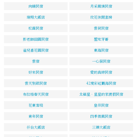
向晴民宿
月采風情民宿
瑞翔大飯店
玫花休閒套房
松露民宿
雲荷民宿
彭老師田園民宿
聖地牙哥
雀兒喜花園民宿
東海民宿
雲宿
一心居民宿
好來民宿
愛的真締民宿
雲天別館民宿
42度彩虹觀海民宿
布拉格春天民宿
北極星．星星的家渡假民宿
花東客棧
皇佳民宿
青年民宿
四季微風民宿
仟台大飯店
三德大飯店