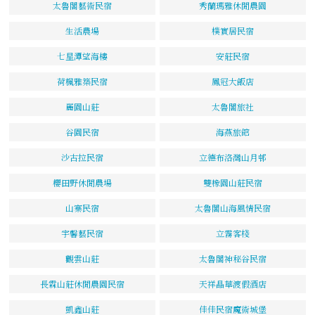
太魯閣藝術民宿
秀蘭瑪雅休閒農園
生活農場
樸實居民宿
七星潭望海樓
安莊民宿
荷楓雅築民宿
鳳冠大飯店
麗園山莊
太魯閣旅社
谷園民宿
海燕旅館
沙古拉民宿
立德布洛灣山月邨
櫻田野休閒農場
雙橡園山莊民宿
山寨民宿
太魯閣山海風情民宿
宇馨藝民宿
立霧客棧
觀雲山莊
太魯閣神秘谷民宿
長霖山莊休閒農園民宿
天祥晶華渡假酒店
凱鑫山莊
佳佳民宿魔術城堡