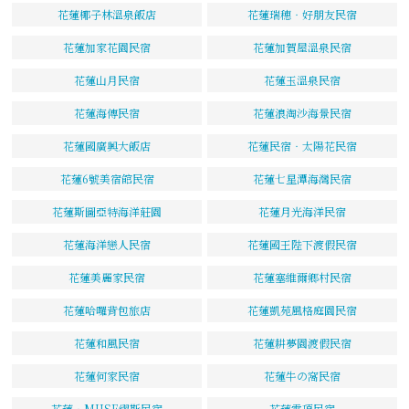
花蓮椰子林溫泉飯店
花蓮瑞穗‧好朋友民宿
花蓮加家花園民宿
花蓮加賀屋溫泉民宿
花蓮山月民宿
花蓮玉溫泉民宿
花蓮海傳民宿
花蓮浪淘沙海景民宿
花蓮國廣興大飯店
花蓮民宿‧太陽花民宿
花蓮6號美宿館民宿
花蓮七星潭海灣民宿
花蓮斯圖亞特海洋莊園
花蓮月光海洋民宿
花蓮海洋戀人民宿
花蓮國王陛下渡假民宿
花蓮美麗家民宿
花蓮塞維爾鄉村民宿
花蓮哈囉背包旅店
花蓮凱苑風格庭園民宿
花蓮和風民宿
花蓮耕夢園渡假民宿
花蓮何家民宿
花蓮牛の窩民宿
花蓮‧MUSE繆斯民宿
花蓮雲頂民宿