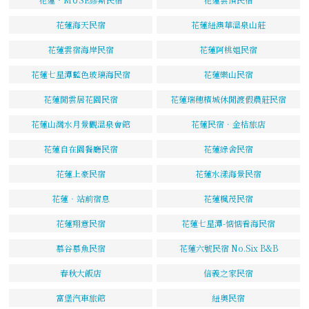
花蓮海天民宿
花蓮紐澳華溫泉山莊
花蓮雲宿海岸民宿
花蓮阿桃姐民宿
花蓮七星潭藍色玻璃海民宿
花蓮樂山民宿
花蓮閒雲居花園民宿
花蓮瑞穗檳城休閒渡假農莊民宿
花蓮山灣水月景觀溫泉會館
花蓮民宿．金桔旅店
花蓮自在園餐廳民宿
花蓮綠舍民宿
花蓮上豪民宿
花蓮水漾海景民宿
花蓮‧站前宿息
花蓮楓茂民宿
花蓮翔意民宿
花蓮七星潭-惦惦看海民宿
慕谷慕魚民宿
花蓮六號民宿 No.Six B&B
春秋大飯店
信義之家民宿
富堡汽車旅館
紐奧民宿