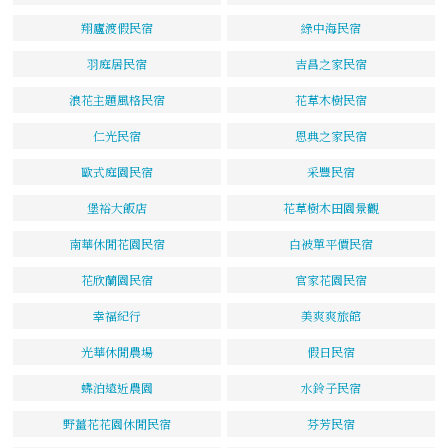
翔廬渡假民宿
綠中海民宿
羽庭居民宿
吉昌之家民宿
浪花主題風格民宿
花草木樹民宿
仁光民宿
恩典之家民宿
歐式庭園民宿
采豐民宿
堡裕大飯店
花草樹木田園景觀
南華休閒花園民宿
白被單平價民宿
花欣蘭園民宿
官家花園民宿
幸福紀行
美爽爽旅館
光華休閒農場
假日民宿
蝶泊遠近農園
水鈴子民宿
野薑花花園休閒民宿
芬芳民宿