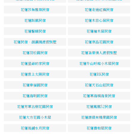
花蓮莎集雅築民宿
花蓮走過虹橋民宿
花蓮踩風民宿
花蓮木目心居民宿
花蓮馨晴民宿
花蓮檜木居民宿
花蓮民宿‧洄瀾灣渡假別墅
花蓮京品花園民宿
花蓮羽松園民宿
花蓮峇里情人渡假別墅
花蓮星爺的家民宿
花蓮牛山呼庭小木屋民宿
花蓮雲上太陽民宿
花蓮RK民宿
花蓮幸福圓民宿
花蓮天石山莊民宿
花蓮海明蔚民宿
花蓮草海桐海景民宿
花蓮芳草古樹花園民宿
花蓮鳳凰52民宿
花蓮大方花園小木屋
花蓮康晨有機果園民宿
花蓮後湖水月民宿
花蓮養和屋民宿