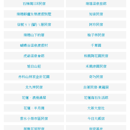
石梯灣118民宿
瑞雄溫泉旅館
瑞穗靜廬生態渡假別墅
知音民宿
信號ㄎㄚ(腳)ㄟ厝民宿
阿珍民宿
瑞穗山下的厝
柚子林民宿
蝴蝶谷溫泉渡假村
千草園
虎爺溫泉會館
和風陶花園民宿
旭日山莊
禾風綠園民宿
赤科山林家金針花園
奇巧民宿
北九岸民宿
古著民宿-東籬居
花蓮‧浪漫滿屋
花蓮海石生活館
花蓮‧半月灣
大新大旅社
雲水小築市區民宿
今日大飯店
薇雅花苑民宿
秘密基地