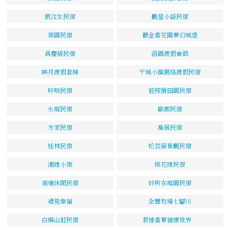
凱汶生民宿
觀星小語民宿
築園民宿
鬱金香花園夢幻城堡
昌慶居民宿
函園渡假會館
映月渡假套房
干城小鎮風格渡假民宿
呼吸民宿
莊稼厝田園民宿
水庭民宿
歐鄉民宿
方家民宿
喬居民宿
桂林民宿
松芸居景觀民宿
湘緣小築
桃花緣民宿
南埔休閒民宿
好所在庭園民宿
遇見幸福
全豐牧場七腳川
白楊山莊民宿
君達香草健康世界