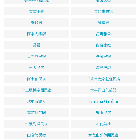
吉吉小鎮
貓頭鷹的家
樂以居
滌塵居
阿季大飯店
河堤雅舍
晶園
甜蜜家庭
東之谷民宿
吾家民宿
十大民宿
海景福居
阿土伯民宿
三采吉光家花蓮民宿
十二號橋空間民宿
太平洋山莊旅館
地中海戀人
Banana Gardan
葛莉絲莊園
豐山民宿
七號海洋民宿
加南美地
山合院民宿
鯉魚山莊休閒民宿