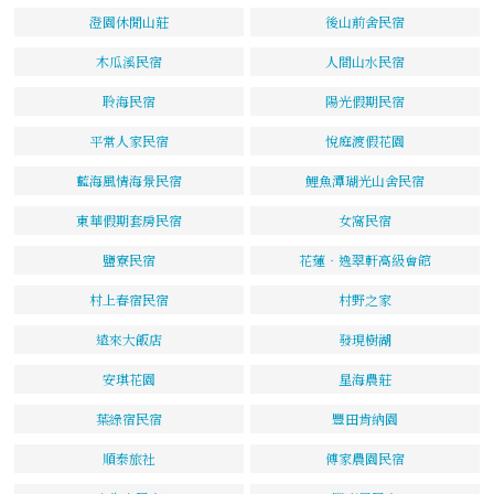
澄園休閒山莊
後山前舍民宿
木瓜溪民宿
人間山水民宿
聆海民宿
陽光假期民宿
平常人家民宿
悅庭渡假花園
藍海風情海景民宿
鯉魚潭瑚光山舍民宿
東華假期套房民宿
女窩民宿
鹽寮民宿
花蓮‧逸翠軒高級會館
村上春宿民宿
村野之家
遠來大飯店
發現樹湖
安琪花園
星海農莊
葉綠宿民宿
豐田肯納園
順泰旅社
傅家農園民宿