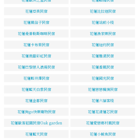
花蓮亞美民宿
花蓮比拉迦民宿
花蓮風信子民宿
花蓮站前小棧
花蓮曼普勒斯咖啡民宿
花蓮漁家樂民宿
花蓮卡布里民宿
花蓮紐約民宿
花蓮微甜彩虹民宿
花蓮雅漾民宿
花蓮巴黎戀人浪漫民宿
花蓮香風民宿
花蓮輕井澤民宿
花蓮國光民宿
花蓮藍天白雲民宿
花蓮戀戀楓情民宿
花蓮金都民宿
花蓮六福客棧
花蓮狗go快樂寵物民宿
花蓮花漾蓮芯民宿
花蓮歐客莊園民宿Oak garden
花蓮愛戀鄉村風民宿
花蓮藍天民宿
花蓮小鯨魚民宿