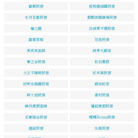
歐鄉民宿
莊稼厝田園民宿
水月花都民宿
假期休閒廣場民宿
檜之園
白被單平價民宿
甜蜜家庭
花術民宿
美爽爽旅館
阿季大飯店
東之谷民宿
松石賓館
小王子精緻民宿
松木居民宿
好所在庭園民宿
麻吉的家
阿土伯民宿
香村民宿
映月渡假套房
蓮莊渡假民宿
花東縱谷民宿
嘎嘎Home民宿
壺說民宿
水庭民宿