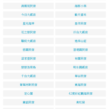
清風苑民宿
海豚小築
今日大飯店
歡天喜地
星光海岸
皇佳民宿
花之戀民宿
仟台大飯店
聯統大飯店
逸祥山莊
慈園民宿
菩堤園民宿
溫家堡民宿
布閣民宿
戀戀峇里島
明水園飯店
千台大飯店
華谷民宿
菁華河畔民宿
東海民宿
定心閣
42度彩虹觀海民宿
童話民宿
青松居