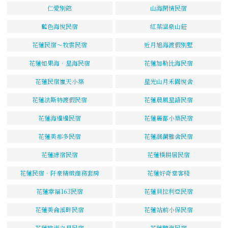
仁愛別館
山海閑情民宿
藍色海悅民宿
紅葉溫泉山莊
花蓮民宿～牧雲民宿
近月旭海渡假別墅
花蓮如果海．星海民宿
花蓮加勒比海民宿
花蓮民宿嵐天小築
星光山月禾園悅舍
花蓮法斯特渡假民宿
花蓮晨風星語民宿
花蓮海邊邊民宿
花蓮麗都小築民宿
花蓮美那多民宿
花蓮洄瀾雅舍民宿
花蓮綠宿民宿
花蓮樸耕居民宿
花蓮民宿．阡豪精緻商務套房
花蓮好奇堂客棧
花蓮幸福163民宿
花蓮貝拉利亞民宿
花蓮美侖溪畔民宿
花蓮站前小保民宿
花蓮歐洲之星民宿
花蓮聽海民宿