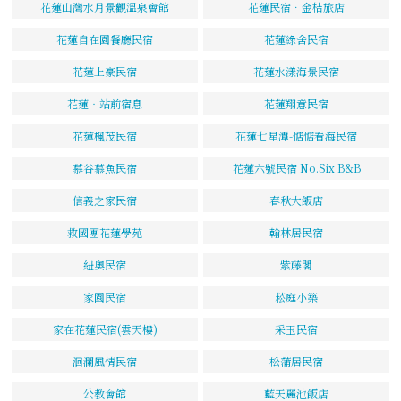
花蓮山灣水月景觀溫泉會館
花蓮民宿．金桔旅店
花蓮自在園餐廳民宿
花蓮綠舍民宿
花蓮上豪民宿
花蓮水漾海景民宿
花蓮‧站前宿息
花蓮翔意民宿
花蓮楓茂民宿
花蓮七星潭-惦惦看海民宿
慕谷慕魚民宿
花蓮六號民宿 No.Six B&B
信義之家民宿
春秋大飯店
救國團花蓮學苑
翰林居民宿
紐奧民宿
紫藤閣
家園民宿
菘庭小築
家在花蓮民宿(雲天樓)
采玉民宿
洄瀾風情民宿
松蒲居民宿
公教會館
藍天麗池飯店