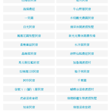
海揚農莊
牛山野厝民宿
一笑園
米棧觀光農園民宿
日光民宿
倆呆休閒渡假別墅
鳳凰花園別墅民宿
新光兆豐休閒農牧場
香榭童話民宿
水泮居民宿
晶暘屋民宿
綠野仙蹤農莊民宿
馬太鞍拉藍的家
加魯灣渡假村
石梯灣118民宿
柚子林民宿
阿珍民宿
千草園
信號ㄎㄚ(腳)ㄟ厝民宿
蝴蝶谷溫泉渡假村
虎爺溫泉會館
瑞穗靜廬生態渡假別墅
知音民宿
瑞雄溫泉旅館