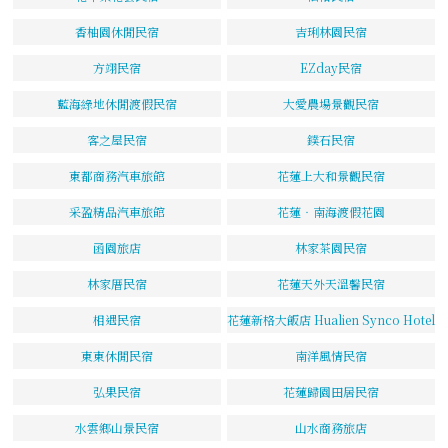
香柚園休閒民宿
吉琍林園民宿
方翊民宿
EZday民宿
藍海綠地休閒渡假民宿
大愛農場景觀民宿
客之屋民宿
鏷石民宿
東都商務汽車旅館
花蓮上大和景觀民宿
采盈精品汽車旅館
花蓮‧南海渡假花園
函園旅店
林家茶園民宿
林家厝民宿
花蓮天外天溫馨民宿
相遇民宿
花蓮新格大飯店 Hualien Synco Hotel
東東休閒民宿
南洋風情民宿
弘果民宿
花蓮歸園田居民宿
水雲鄉山景民宿
山水商務旅店