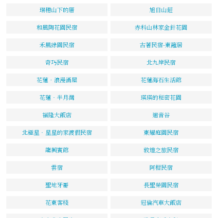
瑞穗山下的厝
旭日山莊
和風陶花園民宿
赤科山林家金針花園
禾風綠園民宿
古著民宿-東籬居
奇巧民宿
北九岸民宿
花蓮‧浪漫滿屋
花蓮海石生活館
花蓮‧半月灣
瑛瑛的秘密花園
福隆大飯店
迴音谷
北極星．星星的家渡假民宿
東耀庭園民宿
龍興賓館
敦煌之旅民宿
雲宿
阿柑民宿
聖地牙哥
長聖榮園民宿
花東客棧
冠倫汽車大飯店