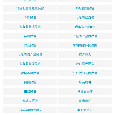
花蓮七星潭夏屋民宿
靜思優質民宿
金軒民宿
七星潭望海樓
太魯閣勝境民宿
瑪嚕宿malusu
英園民宿
七星潭七星海民宿
安莊民宿
秀蘭瑪雅休閒農園
七星潭海之屋民宿
東方戀人
太魯閣藝術民宿
金色陽光民宿
荷楓雅築民宿
汎水淩山花園民宿
福田民宿
生活農場
田園民宿
樸實居民宿
樂城大飯店
凱鑫山莊
天祥晶華渡假酒店
鳳冠大飯店