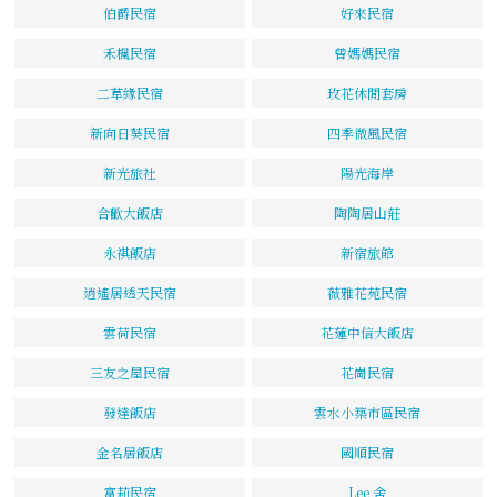
伯爵民宿
好來民宿
禾楓民宿
曾媽媽民宿
二草緣民宿
玫花休閒套房
新向日葵民宿
四季微風民宿
新光旅社
陽光海岸
合歡大飯店
陶陶居山莊
永祺飯店
新宿旅館
逍遙居透天民宿
薇雅花苑民宿
雲荷民宿
花蓮中信大飯店
三友之屋民宿
花崗民宿
發達飯店
雲水小築市區民宿
金名居飯店
國順民宿
富莉民宿
Lee 舍