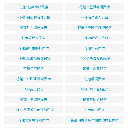
花蓮6號美宿館民宿
花蓮七星潭海灣民宿
花蓮斯圖亞特海洋莊園
花蓮海洋戀人民宿
花蓮月光海洋民宿
花蓮國王陛下渡假民宿
花蓮美麗家民宿
花蓮哈囉背包旅店
花蓮塞維爾鄉村民宿
花蓮和風民宿
花蓮凱苑風格庭園民宿
花蓮耕夢園渡假民宿
花蓮何家民宿
花蓮牛の窩民宿
花蓮‧MUSE繆斯民宿
花蓮雲頂民宿
花蓮海天民宿
花蓮紐澳華溫泉山莊
花蓮雲宿海岸民宿
花蓮阿桃姐民宿
花蓮七星潭藍色玻璃海民宿
花蓮樂山民宿
花蓮閒雲居花園民宿
花蓮瑞穗檳城休閒渡假農莊民宿