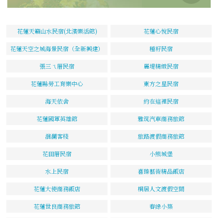
花蓮天籟山水民宿(北濱樂活館)
花蓮心悅民宿
花蓮天空之城海景民宿（全新興建）
種籽民宿
張三ㄟ厝民宿
麗堤精緻民宿
花蓮縣勞工育樂中心
東方之星民宿
海天依舍
約在這裡民宿
花蓮國軍英雄館
雅筑汽車商務旅館
洄瀾客棧
旅路渡假商務旅館
花田厝民宿
小熊城堡
水上民宿
喜臻藝術精品飯店
花蓮大使商務飯店
桐居人文渡假空間
花蓮世良商務旅館
春綠小築