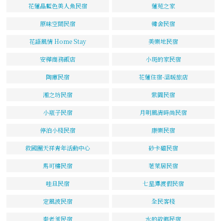
花蓮晶藍色美人魚民宿
蓮苑之家
原味空間民宿
韓舍民宿
花語風情 Home Stay
美樂地民宿
安樺商務飯店
小斑的家民宿
陶庫民宿
花蓮住宿-溫暖旅店
湘之坊民宿
紫園民宿
小瓶子民宿
月明風清時尚民宿
停泊小棧民宿
康樂民宿
救國團天祥青年活動中心
砂卡礑民宿
馬可樓民宿
荖萊居民宿
哇旦民宿
七星潭渡假民宿
定風波民宿
全民客棧
秦老爹民宿
水的故鄉民宿