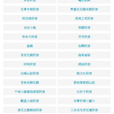
花草木樹民宿
野薑花花園休閒民宿
桃花緣民宿
恩典之家民宿
吉吉小鎮
築園民宿
別有天民宿
芬芳民宿
晶園
怡驛民宿
官家花園民宿
海景福居
呼吸民宿
溯溪民宿
白楊山莊民宿
凱汶生民宿
茗新休閒花園
愛和華渡假山莊
干城小鎮風格渡假民宿
水鈴子民宿
觀星小語民宿
全豐牧場七腳川
浪花主題風格民宿
三采吉光家花蓮民宿