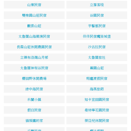
山寨民宿
立霧客棧
雙橡園山莊民宿
谷園民宿
觀雲山莊
宇馨藝民宿
太魯閣山海風情民宿
佳佳民宿魔術城堡
長霖山莊休閒農園民宿
沙古拉民宿
立德布洛灣山月邨
太魯閣旅社
太魯閣神秘谷民宿
麗園山莊
櫻田野休閒農場
翔廬渡假民宿
綠中海民宿
海燕旅館
米蘭小鎮
知卡宣田園民宿
假日民宿
曼特寧花園民宿
貓頭鷹的家
葆岱兒休閒民宿
采豐民宿
魔法假期