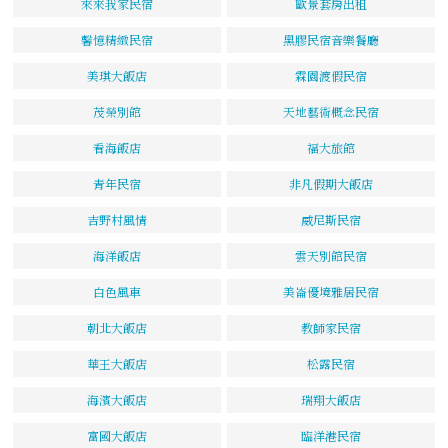
來來我家民宿
歐景套房出租
馨憶精緻民宿
黑膠民宿音樂餐廳
美琪大飯店
霖園渡假民宿
茂榮別館
天地藝術概念民宿
看海飯店
福大旅館
青年民宿
非凡假期大飯店
吉野村風情
威尼斯民宿
海洋飯店
雲天別館民宿
白色風車
美崙優境雅居民宿
朝北大飯店
教師家民宿
華王大飯店
松露民宿
海濱大飯店
瑞翔大飯店
富國大飯店
臨洋港民宿