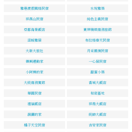
雅巷渡假風格民宿
水悅雅築
祥燕山民宿
純色主義民宿
亞都海景飯店
東岸精緻商務旅館
溫暖雅居
布拉格春天民宿
大新大旅社
月采風情民宿
德興運動家
一心居民宿
小阿姨的家
甜蜜小築
大統商務賓館
香城大飯店
華園民宿
秘密基地
禧福飯店
祥鼎大飯店
洄瀾的家
統帥大飯店
橘子天空民宿
吉安家民宿