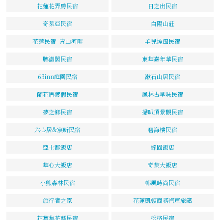
花蓮花弄房民宿
日之出民宿
奇萊亞民宿
白陽山莊
花蓮民宿- 青山河畔
羊兒煙囪民宿
聽濤閣民宿
東華嘉年華民宿
63inn庭園民宿
漱石山居民宿
蘭花厝渡假民宿
鳳林古早味民宿
夢之鄉民宿
掃叭頂景觀民宿
六心居&宸昕民宿
碧海樓民宿
亞士都飯店
綠園飯店
華心大飯店
奇萊大飯店
小熊森林民宿
椰風時尚民宿
旅行者之家
花蓮凱頓商務汽車旅館
花草集花藝民宿
松格民宿