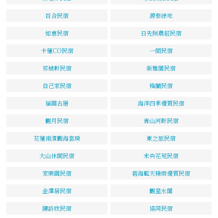
百合民宿
源泰綠地
如意民宿
日先照農莊民宿
卡蓮CO民宿
一間民宿
祁楨軒民宿
新雅閣民宿
自己家民宿
梅蘭民宿
福園古厝
海洋四季優質民宿
觀月民宿
青山河畔民宿
花蓮南濱觀海套房
東之旅民宿
大山休閒民宿
未央花苑民宿
家樂園民宿
碧海藍天精緻優質民宿
金澤居民宿
觀星水閣
陳詩欣民宿
協同民宿