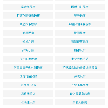
星宿海民宿
國興山莊民宿
花簷巧隅精緻民宿
翠峰民宿
富堡汽車旅館
麗格休閒商務客棧
微風民宿
悅園民宿
傾城之戀
薇閣優質民宿
綠窗小築
柏雅民宿
優比的家民宿
東榮汽車旅館
阿里巴巴運動休閒民宿
花蓮潘朵拉的希望城堡民宿
情定花蓮民宿
海濱民宿
遊歷家B&B
五號小築民宿
那魯灣旅店
春之風溫泉旅店
水名漾民宿
美侖大飯店