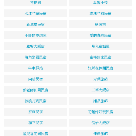
菩提園
溫馨小棧
水漾花語民宿
玫瑰花園民宿
新城堡民宿
過院來
小胖的夢想家
愛的真締民宿
雅馨大飯店
星光童話屋
海角樂園民宿
富裕的家民宿
牛車驛站
好所在休閒民宿
向晴民宿
青葉旅館
彭老師田園民宿
三德大飯店
被浪打到民宿
湘品旅館
家庭民宿
花蓮好好玩民宿
和平民宿
岱怡大飯店
雀兒喜花園民宿
佳佳旅館