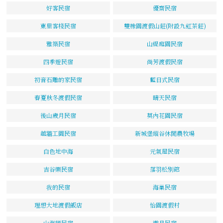
好客民宿
優齋民宿
東里客棧民宿
雙橡園渡假山莊(附設九虹茶莊)
雅築民宿
山緹庭園民宿
四季遊民宿
尚芳渡假民宿
初音石雕的家民宿
藍日式民宿
春夏秋冬渡假民宿
晴天民宿
後山歲月民宿
莫內花園民宿
越牆工園民宿
新城堡縱谷休閒農牧場
白色地中海
元氣屋民宿
吉谷樂民宿
落羽松別館
我的民宿
海巢民宿
理想大地渡假飯店
怡園渡假村
山海戀民宿
邀月民宿